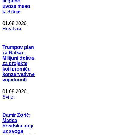
ilegalno
uvoze meso
iz Srbije
01.08.2026.
Hrvatska
Trumpov plan
za Balkan:
Milijuni dolara
za projekte
koji promiču
konzervativne
vrijednosti
01.08.2026.
Svijet
Damir Zorić:
Matica
hrvatska stoji
uz svoga