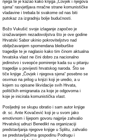
njega te je kazao kako knjiga „Čovjek i njegova
sjena“ rasvjetljava mračne strane komunističke
vladavine i trebala bi svakome od nas biti
putokaz za izgradnju bolje budućnosti.
Božo Vukušić svoje izlaganje započeo je
izražavanjem nezadovoljstva što je ove godine
Hrvatski Sabor ukinio pokroviteljstvo nad
obilježavanjem spomendana bleiburške
tragedije te je naglasio kako tim činom aktualna
hrvatska vlast ne čini dobro za nacionalno
jedinstvo i sveopće pomirenje kada su u pitanju
tragedije u povijesti hrvatskog naroda. Što se
tiče knjige „Čovjek i njegova sjena“ posebno se
osvrnuo na prilog u knjizi koji je uredio, a u
kojem su opisane likvidacije svih Hrvata,
političkih emigranata za koje je odgovorna i
koje je inicirala komunistička vlast.
Posljednji se skupu obratio i sam autor knjige
dr. sc. Ante Kovačević koji je u svom jako
emotivnom i lijepom govoru najprije zahvalio
Hrvatskoj udruzi Benedikt na organizaciji
predstavljanja njegove knjige u Splitu, zahvalio
se predstavljačima gospodinu Podrugu i