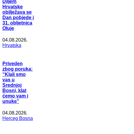
Diljem
Hrvatske
obilježava se
Dan pobjede i
31. obljetnica
Oluje
04.08.2026.
Hrvatska
Priveden
zbog poruka:
“Klali smo
vas u
Srednjoj
Bosni, klat
ćemo vam i
unuke”
04.08.2026.
Herceg Bosna