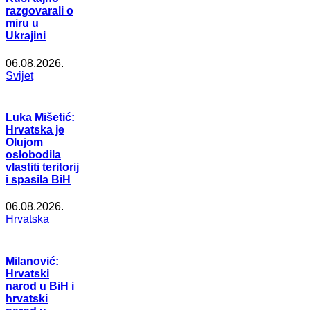
razgovarali o
miru u
Ukrajini
06.08.2026.
Svijet
Luka Mišetić:
Hrvatska je
Olujom
oslobodila
vlastiti teritorij
i spasila BiH
06.08.2026.
Hrvatska
Milanović:
Hrvatski
narod u BiH i
hrvatski