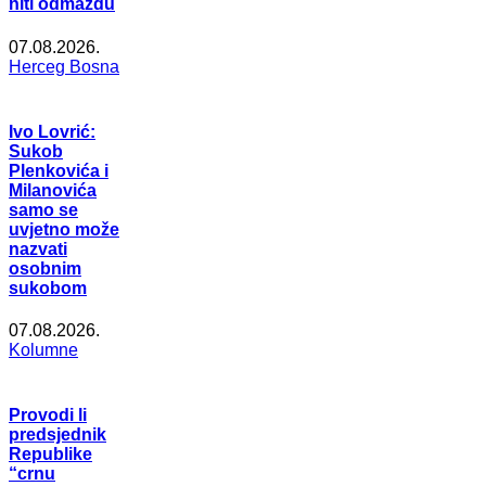
niti odmazdu
07.08.2026.
Herceg Bosna
Ivo Lovrić:
Sukob
Plenkovića i
Milanovića
samo se
uvjetno može
nazvati
osobnim
sukobom
07.08.2026.
Kolumne
Provodi li
predsjednik
Republike
“crnu