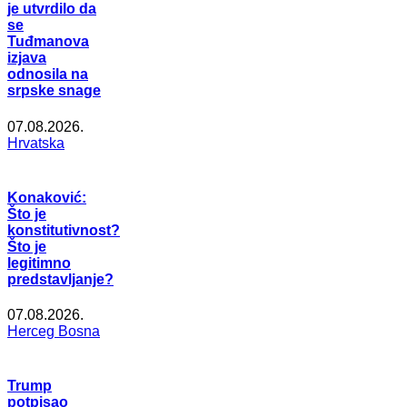
je utvrdilo da
se
Tuđmanova
izjava
odnosila na
srpske snage
07.08.2026.
Hrvatska
Konaković:
Što je
konstitutivnost?
Što je
legitimno
predstavljanje?
07.08.2026.
Herceg Bosna
Trump
potpisao