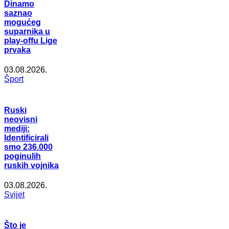
Dinamo
saznao
mogućeg
suparnika u
play-offu Lige
prvaka
03.08.2026.
Šport
Ruski
neovisni
mediji:
Identificirali
smo 236.000
poginulih
ruskih vojnika
03.08.2026.
Svijet
Što je