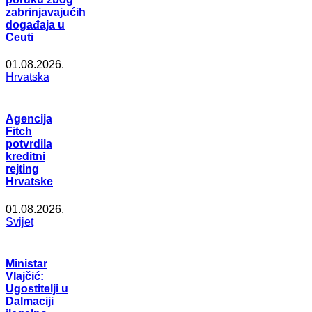
zabrinjavajućih
događaja u
Ceuti
01.08.2026.
Hrvatska
Agencija
Fitch
potvrdila
kreditni
rejting
Hrvatske
01.08.2026.
Svijet
Ministar
Vlajčić:
Ugostitelji u
Dalmaciji