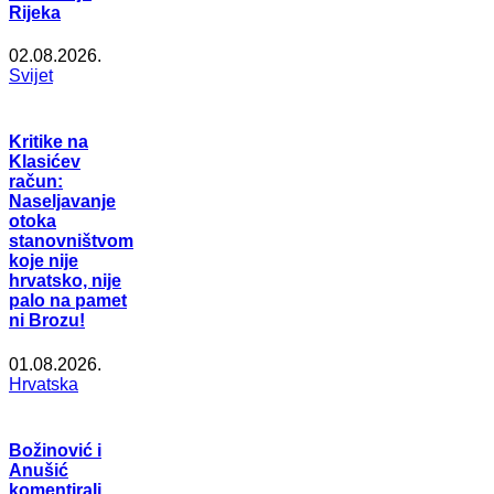
Rijeka
02.08.2026.
Svijet
Kritike na
Klasićev
račun:
Naseljavanje
otoka
stanovništvom
koje nije
hrvatsko, nije
palo na pamet
ni Brozu!
01.08.2026.
Hrvatska
Božinović i
Anušić
komentirali