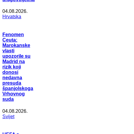
04.08.2026.
Hrvatska
Fenomen
Ceuta:
Marokanske
vlasti
upozorile su
Madrid na
rizik koji
donosi
nedavna
presuda
španjolskoga
Vrhovnog
suda
04.08.2026.
Svijet