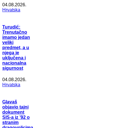
04.08.2026.
Hrvatska
Turudić:
Trenutačno
imamo jedan
veliki
predmet, a u
njega je
uključena i
nacionalna
sigurnost
04.08.2026.
Hrvatska
Glavaš
objavio tajni
dokument
SIS-a iz ’92 o
stranim
dragovoljcima