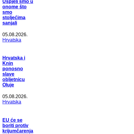
Uspjeli smo u
onome što
smo
stoljećima
sanjali
05.08.2026.
Hrvatska
Hrvatska i
Knin
ponosno
slave
obljetnicu
Oluje
05.08.2026.
Hrvatska
EU će se
boriti protiv
krijumčarenja