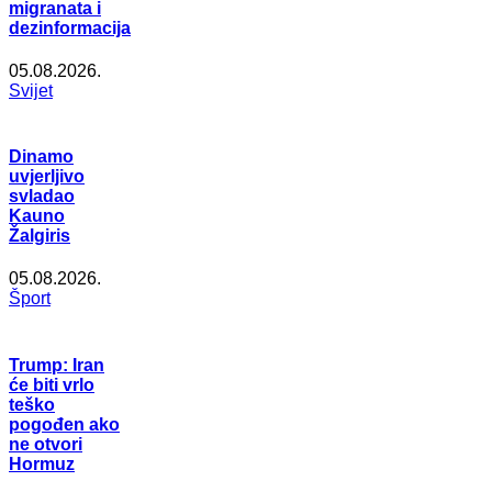
migranata i
dezinformacija
05.08.2026.
Svijet
Dinamo
uvjerljivo
svladao
Kauno
Žalgiris
05.08.2026.
Šport
Trump: Iran
će biti vrlo
teško
pogođen ako
ne otvori
Hormuz