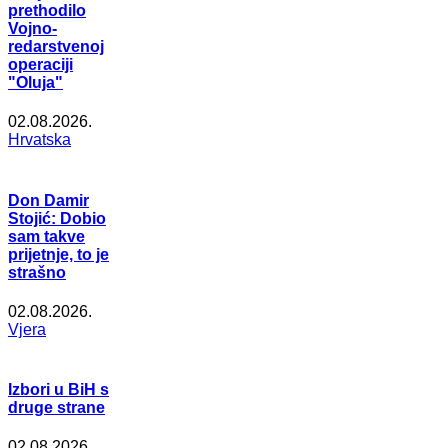
prethodilo
Vojno-
redarstvenoj
operaciji
"Oluja"
02.08.2026.
Hrvatska
Don Damir
Stojić: Dobio
sam takve
prijetnje, to je
strašno
02.08.2026.
Vjera
Izbori u BiH s
druge strane
02.08.2026.