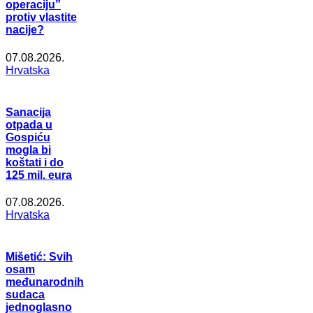
operaciju”
protiv vlastite
nacije?
07.08.2026.
Hrvatska
Sanacija
otpada u
Gospiću
mogla bi
koštati i do
125 mil. eura
07.08.2026.
Hrvatska
Mišetić: Svih
osam
međunarodnih
sudaca
jednoglasno