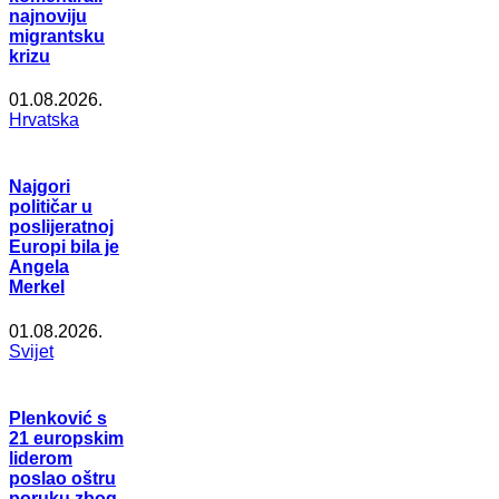
najnoviju
migrantsku
krizu
01.08.2026.
Hrvatska
Najgori
političar u
poslijeratnoj
Europi bila je
Angela
Merkel
01.08.2026.
Svijet
Plenković s
21 europskim
liderom
poslao oštru
poruku zbog