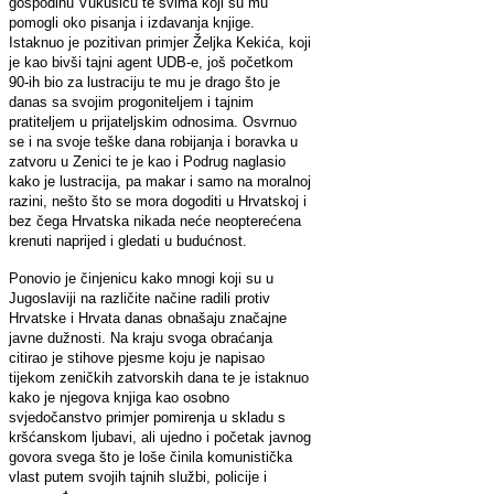
gospodinu Vukušiću te svima koji su mu
pomogli oko pisanja i izdavanja knjige.
Istaknuo je pozitivan primjer Željka Kekića, koji
je kao bivši tajni agent UDB-e, još početkom
90-ih bio za lustraciju te mu je drago što je
danas sa svojim progoniteljem i tajnim
pratiteljem u prijateljskim odnosima. Osvrnuo
se i na svoje teške dana robijanja i boravka u
zatvoru u Zenici te je kao i Podrug naglasio
kako je lustracija, pa makar i samo na moralnoj
razini, nešto što se mora dogoditi u Hrvatskoj i
bez čega Hrvatska nikada neće neopterećena
krenuti naprijed i gledati u budućnost.
Ponovio je činjenicu kako mnogi koji su u
Jugoslaviji na različite načine radili protiv
Hrvatske i Hrvata danas obnašaju značajne
javne dužnosti. Na kraju svoga obraćanja
citirao je stihove pjesme koju je napisao
tijekom zeničkih zatvorskih dana te je istaknuo
kako je njegova knjiga kao osobno
svjedočanstvo primjer pomirenja u skladu s
kršćanskom ljubavi, ali ujedno i početak javnog
govora svega što je loše činila komunistička
vlast putem svojih tajnih službi, policije i