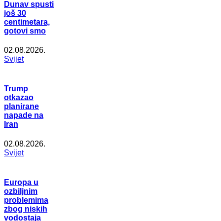
Dunav spusti
još 30
centimetara,
gotovi smo
02.08.2026.
Svijet
Trump
otkazao
planirane
napade na
Iran
02.08.2026.
Svijet
Europa u
ozbiljnim
problemima
zbog niskih
vodostaja