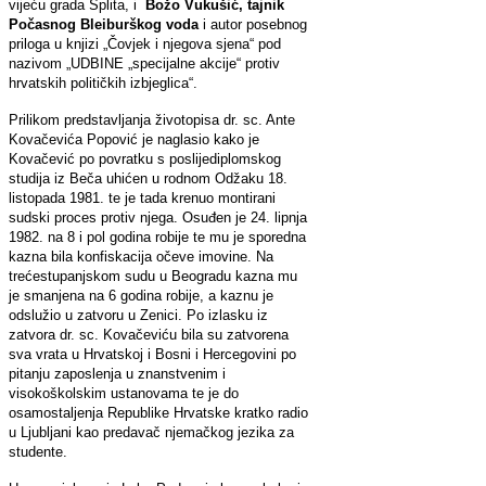
vijeću grada Splita, i
Božo Vukušić, tajnik
Počasnog Bleiburškog voda
i autor posebnog
priloga u knjizi „Čovjek i njegova sjena“ pod
nazivom „UDBINE „specijalne akcije“ protiv
hrvatskih političkih izbjeglica“.
Prilikom predstavljanja životopisa dr. sc. Ante
Kovačevića Popović je naglasio kako je
Kovačević po povratku s poslijediplomskog
studija iz Beča uhićen u rodnom Odžaku 18.
listopada 1981. te je tada krenuo montirani
sudski proces protiv njega. Osuđen je 24. lipnja
1982. na 8 i pol godina robije te mu je sporedna
kazna bila konfiskacija očeve imovine. Na
trećestupanjskom sudu u Beogradu kazna mu
je smanjena na 6 godina robije, a kaznu je
odslužio u zatvoru u Zenici. Po izlasku iz
zatvora dr. sc. Kovačeviću bila su zatvorena
sva vrata u Hrvatskoj i Bosni i Hercegovini po
pitanju zaposlenja u znanstvenim i
visokoškolskim ustanovama te je do
osamostaljenja Republike Hrvatske kratko radio
u Ljubljani kao predavač njemačkog jezika za
studente.