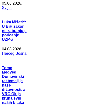
05.08.2026.
Svijet
Luka Mišetić:
U BiH zakon
ne zabranjuje
poricanje
UZP-a
04.08.2026.
Herceg Bosna
Tomo
Medved:
Domovinski
rat temelj je
naše
državnosti, a
VRO Oluja
kruna svih
naših bitaka