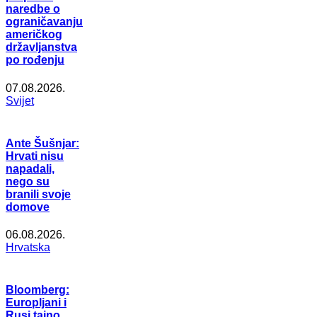
naredbe o
ograničavanju
američkog
državljanstva
po rođenju
07.08.2026.
Svijet
Ante Šušnjar:
Hrvati nisu
napadali,
nego su
branili svoje
domove
06.08.2026.
Hrvatska
Bloomberg:
Europljani i
Rusi tajno