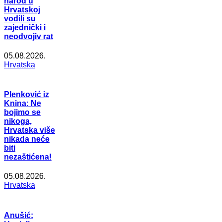
narod u
Hrvatskoj
vodili su
zajednički i
neodvojiv rat
05.08.2026.
Hrvatska
Plenković iz
Knina: Ne
bojimo se
nikoga,
Hrvatska više
nikada neće
biti
nezaštićena!
05.08.2026.
Hrvatska
Anušić: