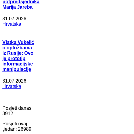
potpredsjednika
Marija Jareba
31.07.2026.
Hrvatska
Vlatka Vukelić
o optužbama
iz Rusije: Ovo
je prototip
informacijske
manipulacije
31.07.2026.
Hrvatska
Posjeti danas:
3912
Posjeti ovaj
tjedan:
26989