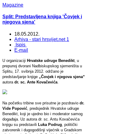
Magazine
Split: Predstavljena knjiga 'Čovjek i
njegova sjena'
18.05.2012.
Arhiva - stari hrsvijet.net 1
Ispis
E-mail
U organizaciji
Hrvatske udruge Benedikt
, u
prepunoj dvorani Nadbiskupskog sjemeništa u
Splitu, 17. svibnja 2012. održano je
predstavljanje knjige
„Čovjek i njegova sjena“
autora
dr. sc. Ante Kovačevića
.
Na početku tribine sve prisutne je pozdravio
dr.
Vide Popović
, predsjednik Hrvatske udruge
Benedikt, koji je ujedno bio i moderator samog
događaja. Uz autora dr. sc. Antu Kovačevića
knjigu su predstavili
Luka Podrug
, politički
zatvorenik i dugogodišnji vijećnik u Gradskom