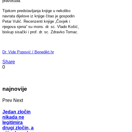
pravosuđa.
Tijekom predstavljanja knjige u nekoliko
navrata dijelove iz knjige čitao je gospodin
Petar Vulić. Recenzenti knjige „Čovjek i
njegova sjena“ su mons. dr. sc. Vlado Košić,
biskup sisački i prof. dr. sc. Zdravko Tomac.
Dr. Vide Popović / Benedikt.hr
Share
0
najnovije
Prev
Next
Jedan zločin
nikada ne
legitimira
drugi zločin, a