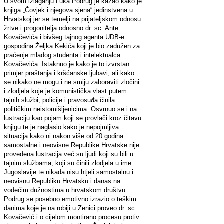
U svom izlaganju Luka Podrug je kazao kako je
knjiga „Čovjek i njegova sjena“ jedinstvena u
Hrvatskoj jer se temelji na prijateljskom odnosu
žrtve i progonitelja odnosno dr. sc. Ante
Kovačevića i bivšeg tajnog agenta UDB-e
gospodina Željka Kekića koji je bio zadužen za
praćenje mladog studenta i intelektualca
Kovačevića. Istaknuo je kako je to izvrstan
primjer praštanja i kršćanske ljubavi, ali kako
se nikako ne mogu i ne smiju zaboraviti zločini
i zlodjela koje je komunistička vlast putem
tajnih službi, policije i pravosuđa činila
političkim neistomišljenicima. Osvrnuo se i na
lustraciju kao pojam koji se provlači kroz čitavu
knjigu te je naglasio kako je nepojmljiva
situacija kako ni nakon više od 20 godina
samostalne i neovisne Republike Hrvatske nije
provedena lustracija već su ljudi koji su bili u
tajnim službama, koji su činili zlodjela u ime
Jugoslavije te nikada nisu htjeli samostalnu i
neovisnu Republiku Hrvatsku i danas na
vodećim dužnostima u hrvatskom društvu.
Podrug se posebno emotivno izrazio o teškim
danima koje je na robiji u Zenici proveo dr. sc.
Kovačević i o cijelom montirano procesu protiv