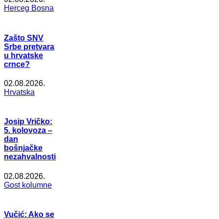
Herceg Bosna
Zašto SNV
Srbe pretvara
u hrvatske
crnce?
02.08.2026.
Hrvatska
Josip Vričko:
5. kolovoza –
dan
bošnjačke
nezahvalnosti
02.08.2026.
Gost kolumne
Vučić: Ako se