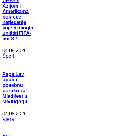
UEFA s
Azijom i
Amerikama
pokreće
natjecanje
koje bi moglo
uništiti FIFA-
ino SP
04.08.2026.
Šport
Papa Lav
uputio
posebnu
poruku za
Mladifest u
Međugorju
04.08.2026.
Vjera