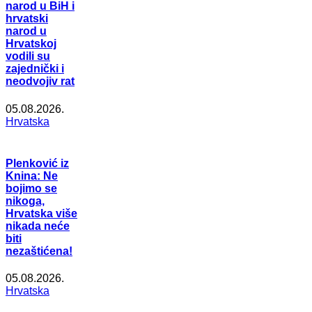
narod u BiH i
hrvatski
narod u
Hrvatskoj
vodili su
zajednički i
neodvojiv rat
05.08.2026.
Hrvatska
Plenković iz
Knina: Ne
bojimo se
nikoga,
Hrvatska više
nikada neće
biti
nezaštićena!
05.08.2026.
Hrvatska