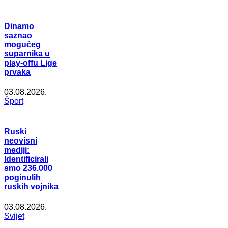
Dinamo
saznao
mogućeg
suparnika u
play-offu Lige
prvaka
03.08.2026.
Šport
Ruski
neovisni
mediji:
Identificirali
smo 236.000
poginulih
ruskih vojnika
03.08.2026.
Svijet