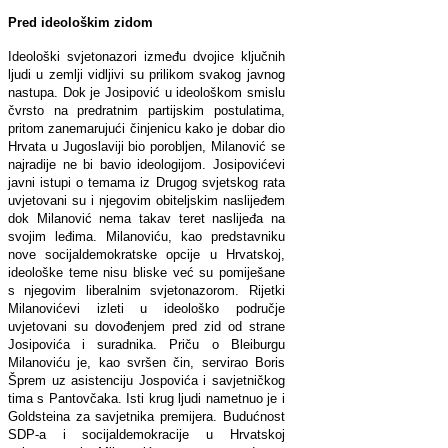
Pred ideološkim zidom
Ideološki svjetonazori između dvojice ključnih
ljudi u zemlji vidljivi su prilikom svakog javnog
nastupa. Dok je Josipović u ideološkom smislu
čvrsto na predratnim partijskim postulatima,
pritom zanemarujući činjenicu kako je dobar dio
Hrvata u Jugoslaviji bio porobljen, Milanović se
najradije ne bi bavio ideologijom. Josipovićevi
javni istupi o temama iz Drugog svjetskog rata
uvjetovani su i njegovim obiteljskim naslijeđem
dok Milanović nema takav teret naslijeđa na
svojim leđima. Milanoviću, kao predstavniku
nove socijaldemokratske opcije u Hrvatskoj,
ideološke teme nisu bliske već su pomiješane
s njegovim liberalnim svjetonazorom. Rijetki
Milanovićevi izleti u ideološko područje
uvjetovani su dovođenjem pred zid od strane
Josipovića i suradnika. Priču o Bleiburgu
Milanoviću je, kao svršen čin, servirao Boris
Šprem uz asistenciju Jospovića i savjetničkog
tima s Pantovčaka. Isti krug ljudi nametnuo je i
Goldsteina za savjetnika premijera. Budućnost
SDP-a i socijaldemokracije u Hrvatskoj