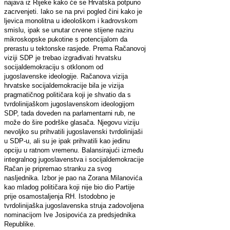
najava iz Rijeke kako će se Hrvatska potpuno
zacrvenjeti. Iako se na prvi pogled čini kako je
ljevica monolitna u ideološkom i kadrovskom
smislu, ipak se unutar crvene stijene naziru
mikroskopske pukotine s potencijalom da
prerastu u tektonske rasjede. Prema Račanovoj
viziji SDP je trebao izgrađivati hrvatsku
socijaldemokraciju s otklonom od
jugoslavenske ideologije. Račanova vizija
hrvatske socijaldemokracije bila je vizija
pragmatičnog političara koji je shvatio da s
tvrdolinijaškom jugoslavenskom ideologijom
SDP, tada doveden na parlamentarni rub, ne
može do šire podrške glasača. Njegovu viziju
nevoljko su prihvatili jugoslavenski tvrdolinijaši
u SDP-u, ali su je ipak prihvatili kao jedinu
opciju u ratnom vremenu. Balansirajući između
integralnog jugoslavenstva i socijaldemokracije
Račan je pripremao stranku za svog
nasljednika. Izbor je pao na Zorana Milanovića
kao mladog političara koji nije bio dio Partije
prije osamostaljenja RH. Istodobno je
tvrdolinijaška jugoslavenska struja zadovoljena
nominacijom Ive Josipovića za predsjednika
Republike.