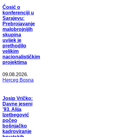
Ćosić o
konferenciji u
Sarajevu:
Prebrojavanje
malobrojnijih
skupina
uvijek je
prethodilo
velikim
nacionalističkim
projektima
09.08.2026.
Herceg Bosna
Josip Vričko:
Davne jeseni
’93. Alija
Izetbegović
počeo
bošnjačko
kadroviranje
hrvatskih