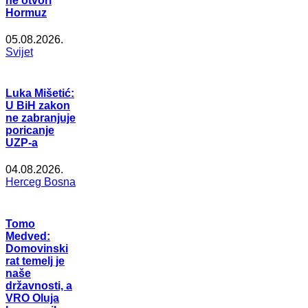
ne otvori
Hormuz
05.08.2026.
Svijet
Luka Mišetić:
U BiH zakon
ne zabranjuje
poricanje
UZP-a
04.08.2026.
Herceg Bosna
Tomo
Medved:
Domovinski
rat temelj je
naše
državnosti, a
VRO Oluja