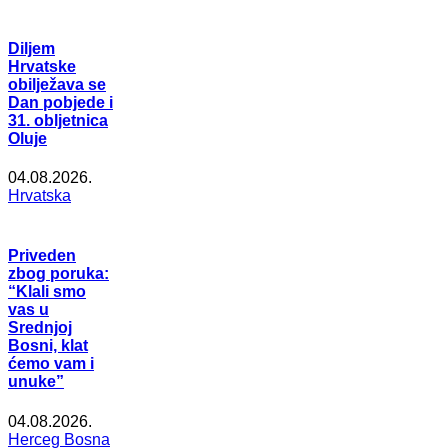
Diljem
Hrvatske
obilježava se
Dan pobjede i
31. obljetnica
Oluje
04.08.2026.
Hrvatska
Priveden
zbog poruka:
“Klali smo
vas u
Srednjoj
Bosni, klat
ćemo vam i
unuke”
04.08.2026.
Herceg Bosna