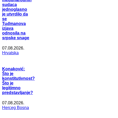
sudaca
jednoglasno
je utvrdilo da
se
Tuđmanova
izjava
odnosila na
srpske snage
07.08.2026.
Hrvatska
Konaković:
Što je
konstitutivnost?
Što je
legitimno
predstavljanje?
07.08.2026.
Herceg Bosna