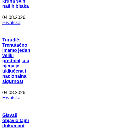
kruna svih
naših bitaka
04.08.2026.
Hrvatska
Turudić:
Trenutačno
imamo jedan
veliki
predmet, a u
njega je
uključena i
nacionalna
sigurnost
04.08.2026.
Hrvatska
Glavaš
objavio tajni
dokument