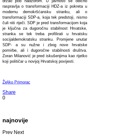
držao pod nadzorom. U javnosti se obično
raspravlja o transformaciji HDZ-a iz pokreta u
modernu demokršćansku stranku, ali o
transformaciji SDP-a, koja tek predstoji, nismo
čuli niti riječi. SDP je pred transformacijom koja
je ključna za dugoročnu stabilnost Hrvatske,
stranka se tek treba profilirati u hrvatsku
socijaldemokratsku stranku. Promjene unutar
SDP- a su nužne i zbog nove hrvatske
pomirbe, ali i dugoročne stabilnosti društva.
Zoran Milanović je pred iskušenjima kao rijetko
koji političar u novijoj Hrvatskoj povijesti.
Željko Primorac
Share
0
najnovije
Prev
Next