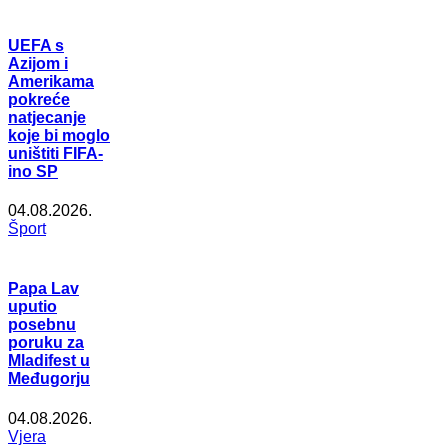
UEFA s
Azijom i
Amerikama
pokreće
natjecanje
koje bi moglo
uništiti FIFA-
ino SP
04.08.2026.
Šport
Papa Lav
uputio
posebnu
poruku za
Mladifest u
Međugorju
04.08.2026.
Vjera