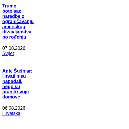
Trump
potpisao
naredbe o
ograničavanju
američkog
državljanstva
po rođenju
07.08.2026.
Svijet
Ante Šušnjar:
Hrvati nisu
napadali,
nego su
branili svoje
domove
06.08.2026.
Hrvatska