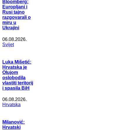
Bloomberg:
Europljani i
Rusi tajno
razgovarali o
miru u
Ukrajini
06.08.2026.
Svijet
Luka Mišetić:
Hrvatska je
Olujom
oslobodila
vlastiti teritorij
i spasila BiH
06.08.2026.
Hrvatska
Milanović:
Hrvatski