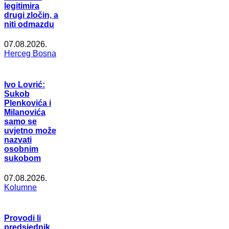
legitimira
drugi zločin, a
niti odmazdu
07.08.2026.
Herceg Bosna
Ivo Lovrić:
Sukob
Plenkovića i
Milanovića
samo se
uvjetno može
nazvati
osobnim
sukobom
07.08.2026.
Kolumne
Provodi li
predsjednik