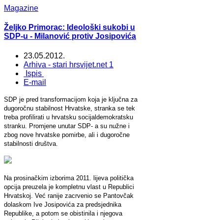
Magazine
Željko Primorac: Ideološki sukobi u
SDP-u - Milanović protiv Josipovića
23.05.2012.
Arhiva - stari hrsvijet.net 1
Ispis
E-mail
SDP je pred transformacijom koja je ključna za
dugoročnu stabilnost Hrvatske, stranka se tek
treba profilirati u hrvatsku socijaldemokratsku
stranku. Promjene unutar SDP- a su nužne i
zbog nove hrvatske pomirbe, ali i dugoročne
stabilnosti društva.
Na prosinačkim izborima 2011. lijeva politička
opcija preuzela je kompletnu vlast u Republici
Hrvatskoj. Već ranije zacrvenio se Pantovčak
dolaskom Ive Josipovića za predsjednika
Republike, a potom se obistinila i njegova