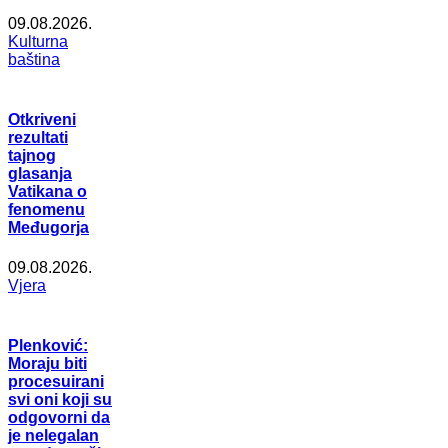
09.08.2026.
Kulturna
baština
Otkriveni
rezultati
tajnog
glasanja
Vatikana o
fenomenu
Međugorja
09.08.2026.
Vjera
Plenković:
Moraju biti
procesuirani
svi oni koji su
odgovorni da
je nelegalan