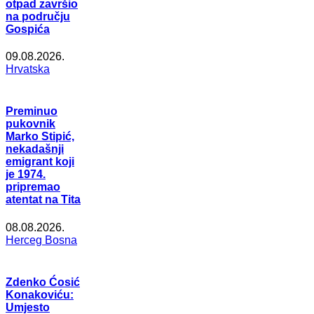
otpad završio
na području
Gospića
09.08.2026.
Hrvatska
Preminuo
pukovnik
Marko Stipić,
nekadašnji
emigrant koji
je 1974.
pripremao
atentat na Tita
08.08.2026.
Herceg Bosna
Zdenko Ćosić
Konakoviću:
Umjesto