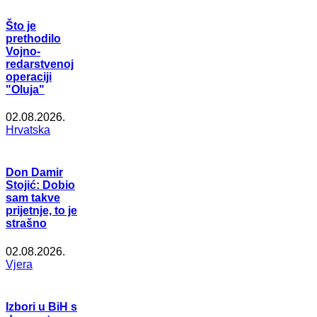
Što je
prethodilo
Vojno-
redarstvenoj
operaciji
"Oluja"
02.08.2026.
Hrvatska
Don Damir
Stojić: Dobio
sam takve
prijetnje, to je
strašno
02.08.2026.
Vjera
Izbori u BiH s