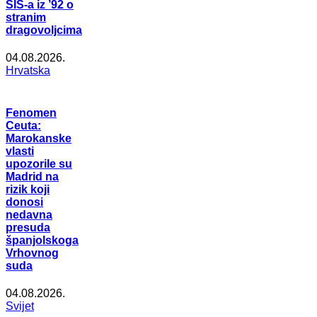
SIS-a iz ’92 o
stranim
dragovoljcima
04.08.2026.
Hrvatska
Fenomen
Ceuta:
Marokanske
vlasti
upozorile su
Madrid na
rizik koji
donosi
nedavna
presuda
španjolskoga
Vrhovnog
suda
04.08.2026.
Svijet