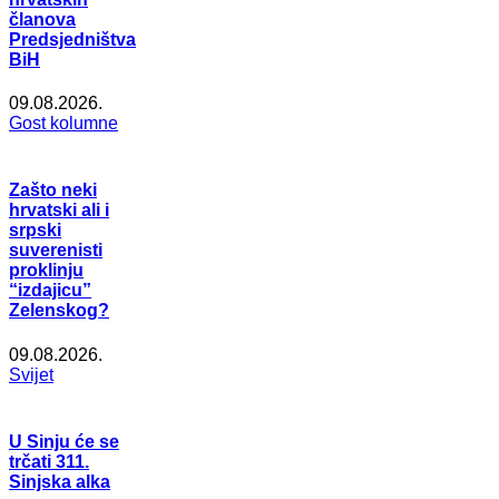
članova
Predsjedništva
BiH
09.08.2026.
Gost kolumne
Zašto neki
hrvatski ali i
srpski
suverenisti
proklinju
“izdajicu”
Zelenskog?
09.08.2026.
Svijet
U Sinju će se
trčati 311.
Sinjska alka