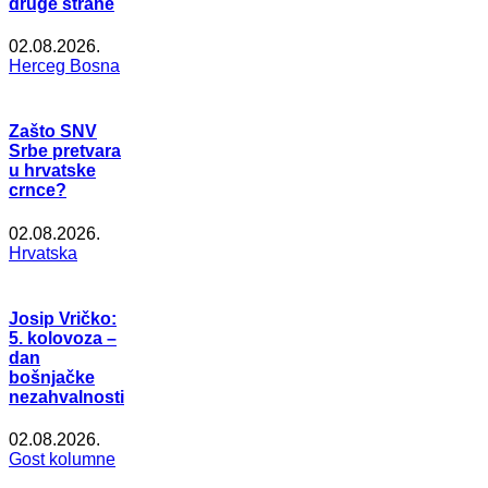
druge strane
02.08.2026.
Herceg Bosna
Zašto SNV
Srbe pretvara
u hrvatske
crnce?
02.08.2026.
Hrvatska
Josip Vričko:
5. kolovoza –
dan
bošnjačke
nezahvalnosti
02.08.2026.
Gost kolumne