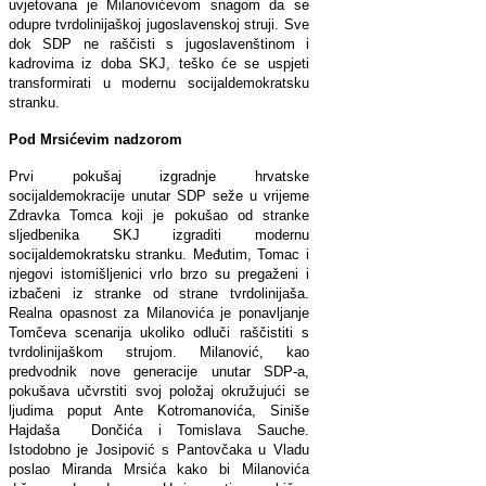
uvjetovana je Milanovićevom snagom da se
odupre tvrdolinijaškoj jugoslavenskoj struji. Sve
dok SDP ne raščisti s jugoslavenštinom i
kadrovima iz doba SKJ, teško će se uspjeti
transformirati u modernu socijaldemokratsku
stranku.
Pod Mrsićevim nadzorom
Prvi pokušaj izgradnje hrvatske
socijaldemokracije unutar SDP seže u vrijeme
Zdravka Tomca koji je pokušao od stranke
sljedbenika SKJ izgraditi modernu
socijaldemokratsku stranku. Međutim, Tomac i
njegovi istomišljenici vrlo brzo su pregaženi i
izbačeni iz stranke od strane tvrdolinijaša.
Realna opasnost za Milanovića je ponavljanje
Tomčeva scenarija ukoliko odluči raščistiti s
tvrdolinijaškom strujom. Milanović, kao
predvodnik nove generacije unutar SDP-a,
pokušava učvrstiti svoj položaj okružujući se
ljudima poput Ante Kotromanovića, Siniše
Hajdaša Dončića i Tomislava Sauche.
Istodobno je Josipović s Pantovčaka u Vladu
poslao Miranda Mrsića kako bi Milanovića