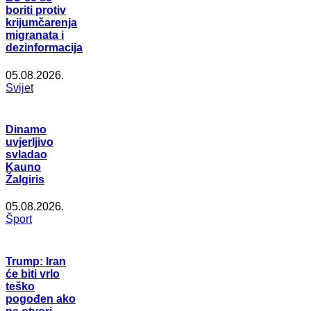
boriti protiv
krijumčarenja
migranata i
dezinformacija
05.08.2026.
Svijet
Dinamo
uvjerljivo
svladao
Kauno
Žalgiris
05.08.2026.
Šport
Trump: Iran
će biti vrlo
teško
pogođen ako