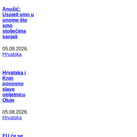
Anušić:
Uspjeli smo u
onome što
smo
stoljećima
sanjali
05.08.2026.
Hrvatska
Hrvatska i
Knin
ponosno
slave
obljetnicu
Oluje
05.08.2026.
Hrvatska
EU će se