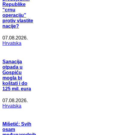
Republike
“crnu
operaciju”
protiv vlastite
nacije?
07.08.2026.
Hrvatska
Sanacija
otpada u
Gospiću
mogla bi
koštati i do
125 mil. eura
07.08.2026.
Hrvatska
Mišetić: Svih
osam
međunarodnih