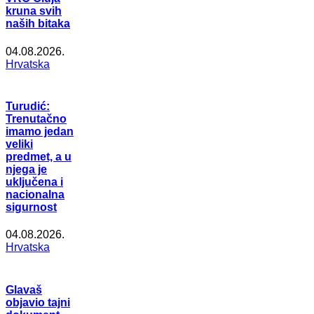
kruna svih
naših bitaka
04.08.2026.
Hrvatska
Turudić:
Trenutačno
imamo jedan
veliki
predmet, a u
njega je
uključena i
nacionalna
sigurnost
04.08.2026.
Hrvatska
Glavaš
objavio tajni