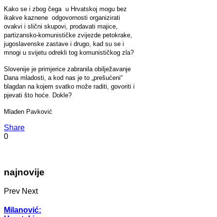
Kako se i zbog čega u Hrvatskoj mogu bez
ikakve kaznene odgovornosti organizirati
ovakvi i slični skupovi, prodavati majice,
partizansko-komunističke zvijezde petokrake,
jugoslavenske zastave i drugo, kad su se i
mnogi u svijetu odrekli tog komunističkog zla?
Slovenije je primjerice zabranila obilježavanje
Dana mladosti, a kod nas je to „prešućeni“
blagdan na kojem svatko može raditi, govoriti i
pjevati što hoće. Dokle?
Mladen Pavković
Share
0
najnovije
Prev
Next
Milanović: