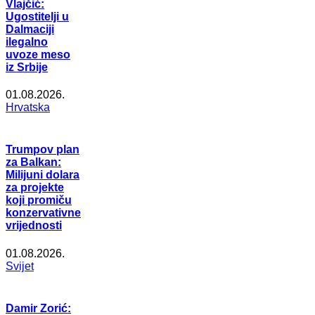
Vlajčić:
Ugostitelji u
Dalmaciji
ilegalno
uvoze meso
iz Srbije
01.08.2026.
Hrvatska
Trumpov plan
za Balkan:
Milijuni dolara
za projekte
koji promiču
konzervativne
vrijednosti
01.08.2026.
Svijet
Damir Zorić: