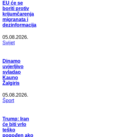
EU će se
boriti protiv
krijumčarenja
migranata i
dezinformacija
05.08.2026.
Svijet
Dinamo
uvjerljivo
svladao
Kauno
Žalgiris
05.08.2026.
Šport
Trump: Iran
će biti vrlo
teško
pogođen ako