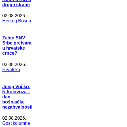
druge strane
02.08.2026.
Herceg Bosna
Zašto SNV
Srbe pretvara
u hrvatske
crnce?
02.08.2026.
Hrvatska
Josip Vričko:
5. kolovoza –
dan
bošnjačke
nezahvalnosti
02.08.2026.
Gost kolumne