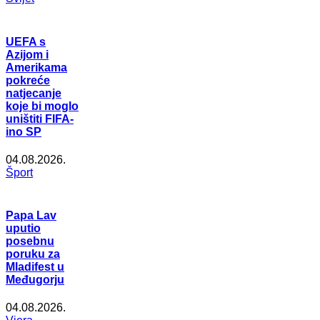
UEFA s
Azijom i
Amerikama
pokreće
natjecanje
koje bi moglo
uništiti FIFA-
ino SP
04.08.2026.
Šport
Papa Lav
uputio
posebnu
poruku za
Mladifest u
Međugorju
04.08.2026.