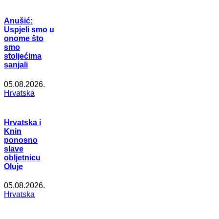
Anušić:
Uspjeli smo u
onome što
smo
stoljećima
sanjali
05.08.2026.
Hrvatska
Hrvatska i
Knin
ponosno
slave
obljetnicu
Oluje
05.08.2026.
Hrvatska