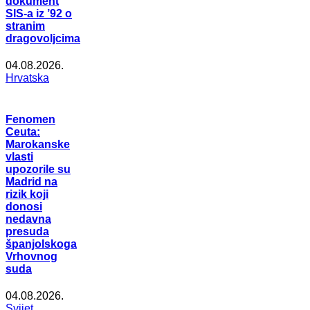
dokument
SIS-a iz ’92 o
stranim
dragovoljcima
04.08.2026.
Hrvatska
Fenomen
Ceuta:
Marokanske
vlasti
upozorile su
Madrid na
rizik koji
donosi
nedavna
presuda
španjolskoga
Vrhovnog
suda
04.08.2026.
Svijet