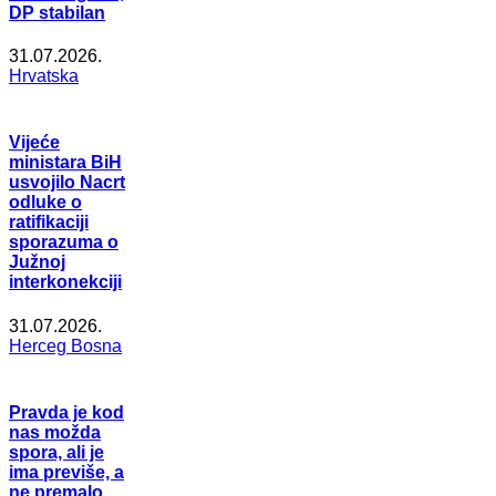
DP stabilan
31.07.2026.
Hrvatska
Vijeće
ministara BiH
usvojilo Nacrt
odluke o
ratifikaciji
sporazuma o
Južnoj
interkonekciji
31.07.2026.
Herceg Bosna
Pravda je kod
nas možda
spora, ali je
ima previše, a
ne premalo