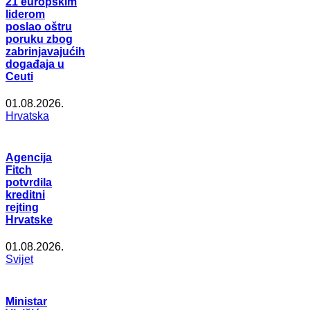
21 europskim
liderom
poslao oštru
poruku zbog
zabrinjavajućih
događaja u
Ceuti
01.08.2026.
Hrvatska
Agencija
Fitch
potvrdila
kreditni
rejting
Hrvatske
01.08.2026.
Svijet
Ministar