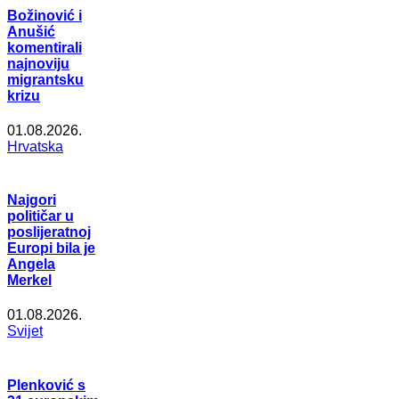
Božinović i
Anušić
komentirali
najnoviju
migrantsku
krizu
01.08.2026.
Hrvatska
Najgori
političar u
poslijeratnoj
Europi bila je
Angela
Merkel
01.08.2026.
Svijet
Plenković s