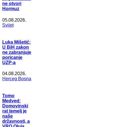
ne otvori
Hormuz
05.08.2026.
Svijet
Luka Mišetić:
U BiH zakon
ne zabranjuje
poricanje
UZP-a
04.08.2026.
Herceg Bosna
Tomo
Medved:
Domovinski
rat temelj je
naše
državnosti, a
VRO Oluja