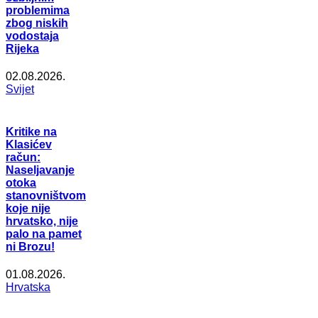
problemima
zbog niskih
vodostaja
Rijeka
02.08.2026.
Svijet
Kritike na
Klasićev
račun:
Naseljavanje
otoka
stanovništvom
koje nije
hrvatsko, nije
palo na pamet
ni Brozu!
01.08.2026.
Hrvatska