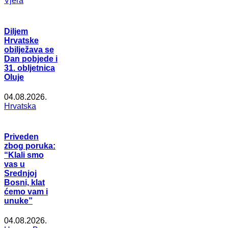
Vjera
Diljem
Hrvatske
obilježava se
Dan pobjede i
31. obljetnica
Oluje
04.08.2026.
Hrvatska
Priveden
zbog poruka:
“Klali smo
vas u
Srednjoj
Bosni, klat
ćemo vam i
unuke”
04.08.2026.