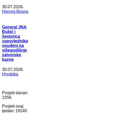
30.07.2026.
Herceg Bosna
General JNA
Đukić i
šestorica
zapovjednika
osuđeni na
višegodišnje
zatvorske
kazne
30.07.2026.
Hrvatska
Posjeti danas:
1556
Posjeti ovaj
tjedan:
19140