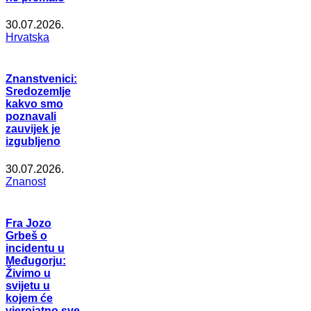
30.07.2026.
Hrvatska
Znanstvenici:
Sredozemlje
kakvo smo
poznavali
zauvijek je
izgubljeno
30.07.2026.
Znanost
Fra Jozo
Grbeš o
incidentu u
Međugorju:
Živimo u
svijetu u
kojem će
vjerojatno sve