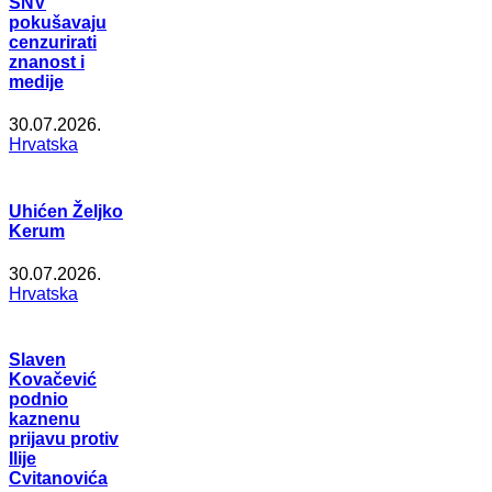
SNV
pokušavaju
cenzurirati
znanost i
medije
30.07.2026.
Hrvatska
Uhićen Željko
Kerum
30.07.2026.
Hrvatska
Slaven
Kovačević
podnio
kaznenu
prijavu protiv
Ilije
Cvitanovića