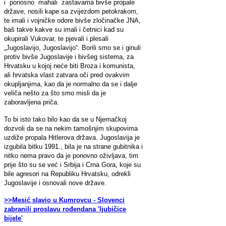
i ponosno mahali zastavama bivše propale
države, nosili kape sa zvijezdom petokrakom,
te imali i vojničke odore bivše zločinačke JNA,
baš takve kakve su imali i četnici kad su
okupirali Vukovar, te pjevali i plesali
„Jugoslavijo, Jugoslavijo“. Borili smo se i ginuli
protiv bivše Jugoslavije i bivšeg sistema, za
Hrvatsku u kojoj neće biti Broza i komunista,
ali hrvatska vlast zatvara oči pred ovakvim
okupljanjima, kao da je normalno da se i dalje
veliča nešto za što smo misli da je
zaboravljena priča.
To bi isto tako bilo kao da se u Njemačkoj
dozvoli da se na nekim tamošnjim skupovima
uzdiže propala Hitlerova država. Jugoslavija je
izgubila bitku 1991., bila je na strane gubitnika i
nitko nema pravo da je ponovno oživljava, tim
prije što su se već i Srbija i Crna Gora, koje su
bile agresori na Republiku Hrvatsku, odrekli
Jugoslavije i osnovali nove države.
>>Mesić slavio u Kumrovcu - Slovenci
zabranili proslavu rođendana 'ljubičice
bijele'