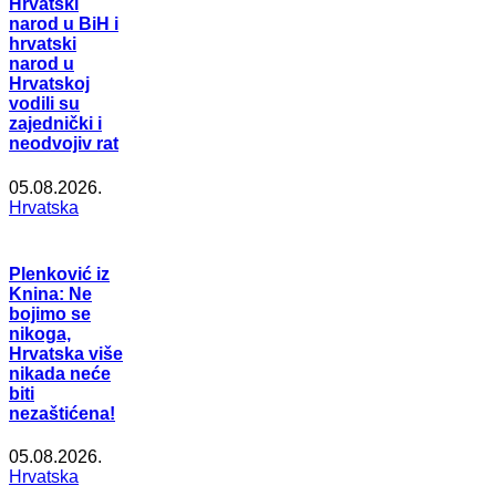
Hrvatski
narod u BiH i
hrvatski
narod u
Hrvatskoj
vodili su
zajednički i
neodvojiv rat
05.08.2026.
Hrvatska
Plenković iz
Knina: Ne
bojimo se
nikoga,
Hrvatska više
nikada neće
biti
nezaštićena!
05.08.2026.
Hrvatska