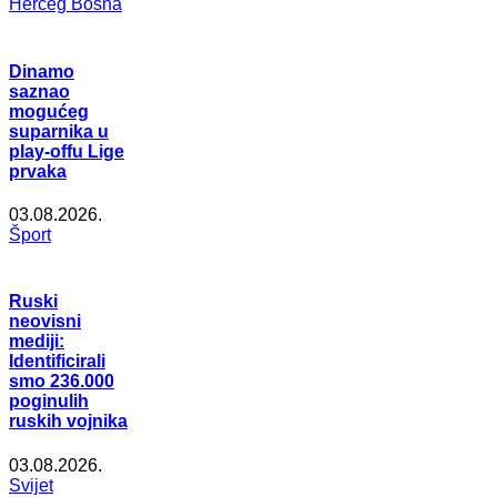
Herceg Bosna
Dinamo
saznao
mogućeg
suparnika u
play-offu Lige
prvaka
03.08.2026.
Šport
Ruski
neovisni
mediji:
Identificirali
smo 236.000
poginulih
ruskih vojnika
03.08.2026.
Svijet