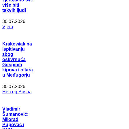
više biti
takvih ljudi
30.07.2026.
Vjera
Krakowiak na
ispitivanju
zbog
oskvrnuća
Gospinih
kipova i oltara
u Međugorju
30.07.2026.
Herceg Bosna
Vladimir
Šumanović:
Milorad
Pupovac i