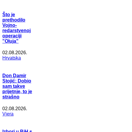
Što je
prethodilo
Vojno-
redarstvenoj
operaciji
"Oluja"
02.08.2026.
Hrvatska
Don Damir
Stojić: Dobio
sam takve
prijetnje, to je
strašno
02.08.2026.
Vjera
Izbori u BiH s