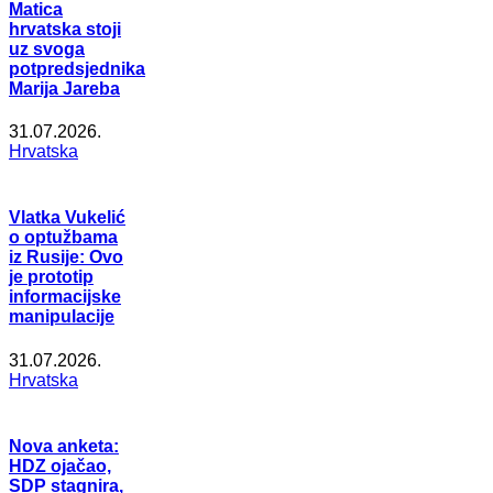
Matica
hrvatska stoji
uz svoga
potpredsjednika
Marija Jareba
31.07.2026.
Hrvatska
Vlatka Vukelić
o optužbama
iz Rusije: Ovo
je prototip
informacijske
manipulacije
31.07.2026.
Hrvatska
Nova anketa:
HDZ ojačao,
SDP stagnira,