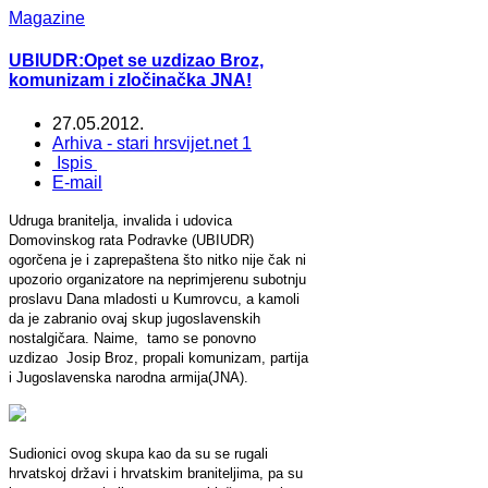
Magazine
UBIUDR:Opet se uzdizao Broz,
komunizam i zločinačka JNA!
27.05.2012.
Arhiva - stari hrsvijet.net 1
Ispis
E-mail
Udruga branitelja, invalida i udovica
Domovinskog rata Podravke (UBIUDR)
ogorčena je i zaprepaštena što nitko nije čak ni
upozorio organizatore na neprimjerenu subotnju
proslavu Dana mladosti u Kumrovcu, a kamoli
da je zabranio ovaj skup jugoslavenskih
nostalgičara. Naime, tamo se ponovno
uzdizao Josip Broz, propali komunizam, partija
i Jugoslavenska narodna armija(JNA).
Sudionici ovog skupa kao da su se rugali
hrvatskoj državi i hrvatskim braniteljima, pa su