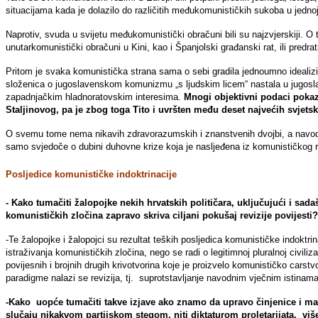
situacijama kada je dolazilo do različitih međukomunističkih sukoba u jednoj 
Naprotiv, svuda u svijetu međukomunistički obračuni bili su najzvjerskiji. O 
unutarkomunistički obračuni u Kini, kao i Španjolski građanski rat, ili pred
Pritom je svaka komunistička strana sama o sebi gradila jednoumno idealizi
složenica o jugoslavenskom komunizmu „s ljudskim licem“ nastala u jugosla
zapadnjačkim hladnoratovskim interesima.
Mnogi objektivni podaci pokazu
Staljinovog, pa je zbog toga Tito i uvršten među deset najvećih svjets
O svemu tome nema nikavih zdravorazumskih i znanstvenih dvojbi, a navod
samo svjedoče o dubini duhovne krize koja je nasljeđena iz komunističkog r
Posljedice komunističke indoktrinacije
- Kako tumačiti žalopojke nekih hrvatskih političara, uključujući i sada
komunističkih zločina zapravo skriva ciljani pokušaj revizije povijesti?
-Te žalopojke i žalopojci su rezultat teških posljedica komunističke indoktrin
istraživanja komunističkih zločina, nego se radi o legitimnoj pluralnoj civili
povijesnih i brojnih drugih krivotvorina koje je proizvelo komunističko cars
paradigme nalazi se revizija, tj. suprotstavljanje navodnim vječnim istinama 
-Kako uopće tumačiti takve izjave ako znamo da upravo činjenice i mat
slučaju nikakvom partijskom stegom, niti diktaturom proletarijata, viš