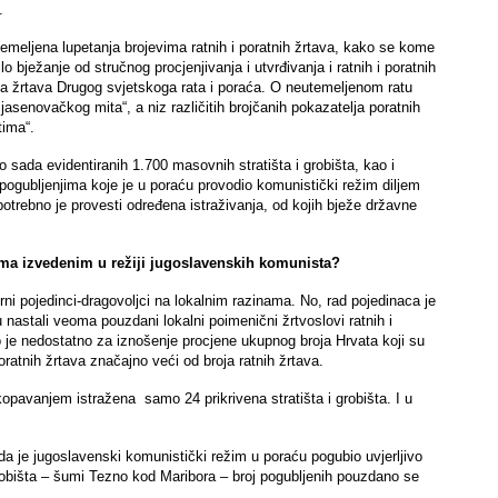
.
temeljena lupetanja brojevima ratnih i poratnih žrtava, kako se kome
 bježanje od stručnog procjenjivanja i utvrđivanja i ratnih i poratnih
a žrtava Drugog svjetskoga rata i poraća. O neutemeljenom ratu
jasenovačkog mita“, a niz različitih brojčanih pokazatelja poratnih
tima“.
o sada evidentiranih 1.700 masovnih stratišta i grobišta, kao i
gubljenjima koje je u poraću provodio komunistički režim diljem
potrebno je provesti određena istraživanja, od kojih bježe državne
kama izvedenim u režiji jugoslavenskih komunista?
ni pojedinci-dragovoljci na lokalnim razinama. No, rad pojedinaca je
nastali veoma pouzdani lokalni poimenični žrtvoslovi ratnih i
o je nedostatno za iznošenje procjene ukupnog broja Hrvata koji su
ratnih žrtava značajno veći od broja ratnih žrtava.
kopavanjem istražena samo 24 prikrivena stratišta i grobišta. I u
da je jugoslavenski komunistički režim u poraću pogubio uvjerljivo
robišta – šumi Tezno kod Maribora – broj pogubljenih pouzdano se