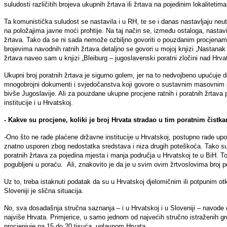
suludosti različitih brojeva ukupnih žrtava ili žrtava na pojedinim lokalitetima
Ta komunistička suludost se nastavila i u RH, te se i danas nastavljaju neu
na položajima javne moći prohtije. Na taj način se, između ostaloga, nastavilo
žrtava. Tako da se ni sada nemože ozbiljno govoriti o pouzdanim procjenam
brojevima navodnih ratnih žrtava detaljno se govori u mojoj knjizi „Nastanak 
žrtava naveo sam u knjizi „Bleiburg – jugoslavenski poratni zločini nad Hrva
Ukupni broj poratnih žrtava je sigurno golem, jer na to nedvojbeno upućuje d
mnogobrojni dokumenti i svjedočanstva koji govore o sustavnim masovnim po
bivše Jugoslavije. Ali za pouzdane ukupne procjene ratnih i poratnih žrtava 
institucije i u Hrvatskoj.
- Kakve su procjene, koliki je broj Hrvata stradao u tim poratnim čist
-Ono što ne rade plaćene državne institucije u Hrvatskoj, postupno rade upor
znatno usporen zbog nedostatka sredstava i niza drugih poteškoća. Tako su 
poratnih žrtava za pojedina mjesta i manja područja u Hrvatskoj te u BiH. T
pogubljeni u poraću. Ali, znakovito je da je u svim ovim žrtvoslovima broj po
Uz to, treba istaknuti podatak da su u Hrvatskoj djelomičnim ili potpunim ot
Sloveniji je slična situacija.
No, sva dosadašnja stručna saznanja – i u Hrvatskoj i u Sloveniji – navode 
najviše Hrvata. Primjerice, u samo jednom od najvećih stručno istraženih g
procjenjuje na 15 do 20 tisuća, uglavnom Hrvata.