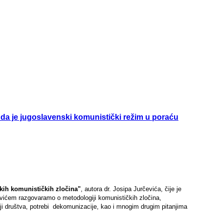
da je jugoslavenski komunistički režim u poraću
nskih komunističkih zločina"
, autora dr. Josipa Jurčevića, čije je
vićem razgovaramo o metodologiji komunističkih zločina,
ciji društva, potrebi dekomunizacije, kao i mnogim drugim pitanjima