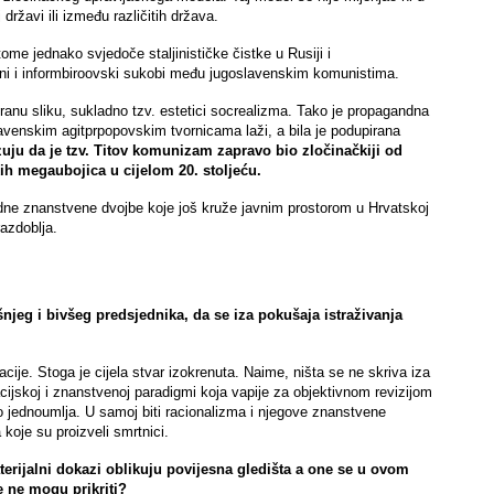
državi ili između različitih država.
tome jednako svjedoče staljinističke čistke u Rusiji i
ratni i informbiroovski sukobi među jugoslavenskim komunistima.
ranu sliku, sukladno tzv. estetici socrealizma. Tako je propagandna
venskim agitprpopovskim tvornicama laži, a bila je podupirana
ju da je tzv. Titov komunizam zapravo bio zločinačkiji od
kih megaubojica u cijelom 20. stoljeću.
ne znanstvene dvojbe koje još kruže javnim prostorom u Hrvatskoj
azdoblja.
šnjeg i bivšeg predsjednika, da se iza pokušaja istraživanja
acije. Stoga je cijela stvar izokrenuta. Naime, ništa se ne skriva iza
zacijskoj i znanstvenoj paradigmi koja vapije za objektivnom revizijom
tvo jednoumlja. U samoj biti racionalizma i njegove znanstvene
koje su proizveli smrtnici.
erijalni dokazi oblikuju povijesna gledišta a one se u ovom
e ne mogu prikriti?