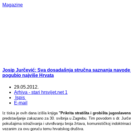
Magazine
Josip Jurčević: Sva dosadašnja stručna saznanja navode 
pogubio najviše Hrvata
29.05.2012.
Arhiva - stari hrsvijet.net 1
Ispis
E-mail
Iz tiska je ovih dana izišla knjiga
"Prikrita stratišta i grobišta jugoslave
predstavljanje zakazano za 30. svibnja u Zagrebu. Tim povodom s dr. Jurče
pokušajima istraživanja i utvrđivanju broja žrtava, komunističkoj indoktrina
vezanim za ovu goruću temu hrvatskog društva.