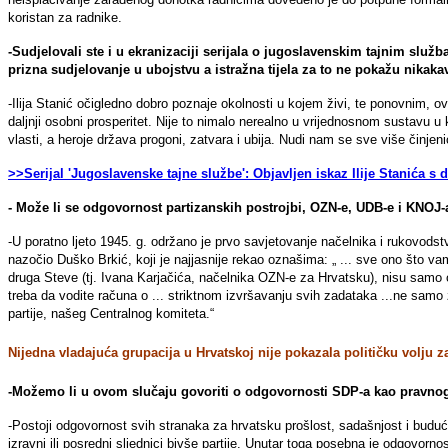
koristan za radnike.
-Sudjelovali ste i u ekranizaciji serijala o jugoslavenskim tajnim služ
prizna sudjelovanje u ubojstvu a istražna tijela za to ne pokažu nikaka
-Ilija Stanić očigledno dobro poznaje okolnosti u kojem živi, te ponovnim, 
daljnji osobni prosperitet. Nije to nimalo nerealno u vrijednosnom sustavu u 
vlasti, a heroje država progoni, zatvara i ubija. Nudi nam se sve više činjen
>>Serijal 'Jugoslavenske tajne službe': Objavljen iskaz Ilije Stanića 
- Može li se odgovornost partizanskih postrojbi, OZN-e, UDB-e i KNOJ
-U poratno ljeto 1945. g. održano je prvo savjetovanje načelnika i rukovo
nazočio Duško Brkić, koji je najjasnije rekao oznašima: „ ... sve ono što 
druga Steve (tj. Ivana Karjačića, načelnika OZN-e za Hrvatsku), nisu samo 
treba da vodite računa o ... striktnom izvršavanju svih zadataka ...ne samo z
partije, našeg Centralnog komiteta.“
Nijedna vladajuća grupacija u Hrvatskoj nije pokazala političku volju
-Možemo li u ovom slučaju govoriti o odgovornosti SDP-a kao pravnog s
-Postoji odgovornost svih stranaka za hrvatsku prošlost, sadašnjost i budu
izravni ili posredni sljednici bivše partije. Unutar toga posebna je odgovor