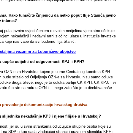
bama. Kako tumačite činjenicu da netko poput Ilije Stanića javno
v interes?
ovaj puta javnim svjedočenjem o svojim nedjelima vjerojatno očekuje
kojem nekadašnji i nedavni ratni zločinci ulaze u institucije hrvatske
ica koje nas vabe da svi budemo Ilija Stanić.
s detaljima vezanim za Luburićevo ubojstvo
-a uopće odijeliti od odgovornosti KPJ i KPH?
dstva OZN-e za Hrvatsku, kojem je u ime Centralnog komiteta KPH
vam bude stizalo od Odjeljenja OZN-e za Hrvatsku nisu samo odluke
odluke druga Steve, nego je to odluka partije CK KPH, CK KPJ. I vi
ato što ste na radu u OZN-i ... nego zato što je to direktiva naše
 za provođenje dekomunizacije hrvatskog društva
lijednika nekadašnje KPJ i njene filijale u Hrvatskoj?
ćnost, jer su u svim strankama odlučujuće skupine osoba koje su
nost na SDP-u kao sada vladajućoj stranci i pravnom sljendiku KPH i