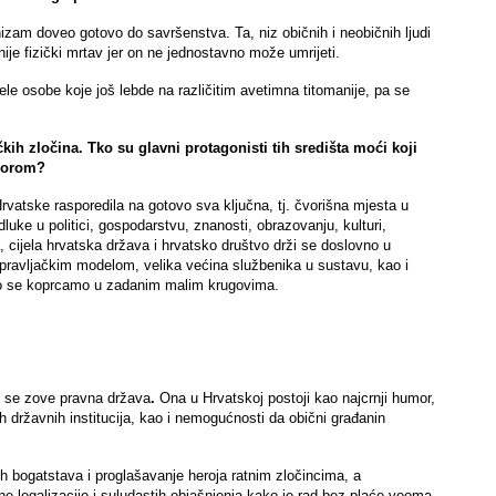
zam doveo gotovo do savršenstva. Ta, niz običnih i neobičnih ljudi
nije fizički mrtav jer on ne jednostavno može umrijeti.
le osobe koje još lebde na različitim avetimna titomanije, pa se
čkih zločina. Tko su glavni protagonisti tih središta moći koji
dzorom?
vatske rasporedila na gotovo sva ključna, tj. čvorišna mjesta u
luke u politici, gospodarstvu, znanosti, obrazovanju, kulturi,
, cijela hrvatska država i hrvatsko društvo drži se doslovno u
 upravljačkim modelom, velika većina službenika u sustavu, kao i
ego se koprcamo u zadanim malim krugovima.
o se zove pravna država
.
Ona u Hrvatskoj postoji kao najcrnji humor,
h državnih institucija, kao i nemogućnosti da obični građanin
ih bogatstava i proglašavanje heroja ratnim zločincima, a
 legalizacije i suludastih objašnjenja kako je rad bez plaće veoma