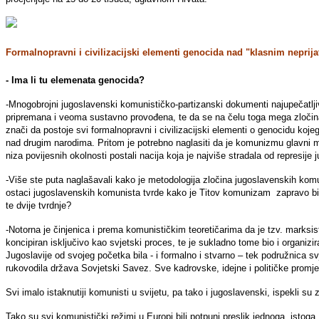
Formalnopravni i civilizacijski elementi genocida nad "klasnim neprija
- Ima li tu elemenata genocida?
-Mnogobrojni jugoslavenski komunističko-partizanski dokumenti najupečatljivi
pripremana i veoma sustavno provođena, te da se na čelu toga mega zločinač
znači da postoje svi formalnopravni i civilizacijski elementi o genocidu koje
nad drugim narodima. Pritom je potrebno naglasiti da je komunizmu glavni mo
niza povijesnih okolnosti postali nacija koja je najviše stradala od represi
-Više ste puta naglašavali kako je metodologija zločina jugoslavenskih kom
ostaci jugoslavenskih komunista tvrde kako je Titov komunizam zapravo bio 
te dvije tvrdnje?
-Notorna je činjenica i prema komunističkim teoretičarima da je tzv. marksist
koncipiran isključivo kao svjetski proces, te je sukladno tome bio i organizi
Jugoslavije od svojeg početka bila - i formalno i stvarno – tek podružnica 
rukovodila država Sovjetski Savez. Sve kadrovske, idejne i političke prom
Svi imalo istaknutiji komunisti u svijetu, pa tako i jugoslavenski, ispekli s
Tako su svi komunistički režimi u Europi bili potpuni preslik jednoga, istog