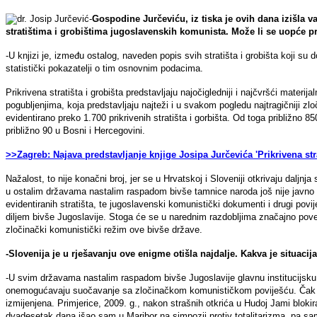
-
Gospodine Jurčeviću, iz tiska je ovih dana izišla v
stratištima i grobištima jugoslavenskih komunista. Može li se uopće pr
-U knjizi je, između ostalog, naveden popis svih stratišta i grobišta koji su d
statistički pokazatelji o tim osnovnim podacima.
Prikrivena stratišta i grobišta predstavljaju najočigledniji i najčvršći mate
pogubljenjima, koja predstavljaju najteži i u svakom pogledu najtragičniji zl
evidentirano preko 1.700 prikrivenih stratišta i gorbišta. Od toga približno 850
približno 90 u Bosni i Hercegovini.
>>Zagreb: Najava predstavljanje knjige Josipa Jurčevića 'Prikrivena str
Nažalost, to nije konačni broj, jer se u Hrvatskoj i Sloveniji otkrivaju daljnja 
u ostalim državama nastalim raspadom bivše tamnice naroda još nije javno 
evidentiranih stratišta, te jugoslavenski komunistički dokumenti i drugi pov
diljem bivše Jugoslavije. Stoga će se u narednim razdobljima značajno povećat
zločinački komunistički režim ove bivše države.
-Slovenija je u rješavanju ove enigme otišla najdalje. Kakva je situacij
-U svim državama nastalim raspadom bivše Jugoslavije glavnu institucijsku m
onemogućavaju suočavanje sa zločinačkom komunističkom poviješću. Čak ni u
izmijenjena. Primjerice, 2009. g., nakon strašnih otkrića u Hudoj Jami blokiran
dvadesetak dana išao sam u Maribor na simpozij protiv totalitarizma, pa sam