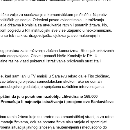
litičke volje za suočavanje s komunističkom prošlošću. Naprotiv,
olitičkih grupacija. Određeni posao evidentiranja i istraživanja
ila je državna Komisija za utvrđivanje ratnih i poratnih žrtava. No,
svakom pogledu u RH institucijski sve više utapamo u neokomunizmu,
 se tek na kroz dragovoljačka djelovanja sve malobrojnijih
jskog prostora za istraživanja zločina komunizma. Stotinjak prikrivenih
g rada dragovoljaca, Crkve i pomoći bivše Komisije iz RH. U
e razine vlasti pokrenuti istraživanje prikrivenih stratišta i
ce, kad sam lani u TV emisiji u Sarajevu rekao da je Tito zločinac,
zvao televiziju prijeteći samoubilačkim skokom ako se odmah
moubojstvo gledatelja je spriječeno različlitim intervencijama.
upštini da je u poratnom razdoblju „
likvidirano 568.000
 Premašuju li najnovija istraživanja i procjene ove Rankovićeve
ma ratnih žrtava koje su smrtno na komunističkoj strani, a za ratne
atraju žrtvama, dok se poratne žrtve nisu smjele ni spominjati.
stvorena situacija javnog iznošenja neutemeljenih i međusobno do