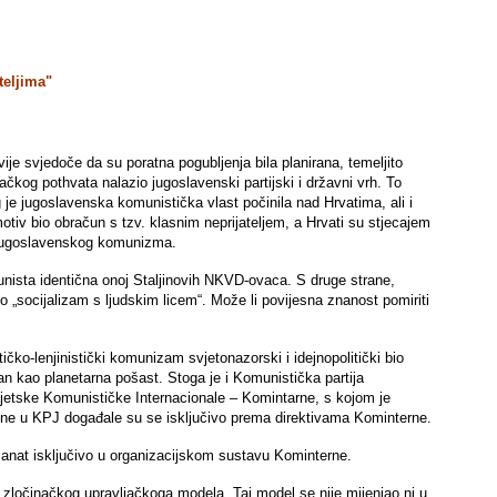
teljima"
je svjedoče da su poratna pogubljenja bila planirana, temeljito
kog pothvata nalazio jugoslavenski partijski i državni vrh. To
g je jugoslavenska komunistička vlast počinila nad Hrvatima, ali i
tiv bio obračun s tzv. klasnim neprijateljem, a Hrvati su stjecajem
je jugoslavenskog komunizma.
unista identična onoj Staljinovih NKVD-ovaca. S druge strane,
„socijalizam s ljudskim licem“. Može li povijesna znanost pomiriti
ičko-lenjinistički komunizam svjetonazorski i idejnopolitički bio
ran kao planetarna pošast. Stoga je i Komunistička partija
svjetske Komunističke Internacionale – Komintarne, s kojom je
jene u KPJ događale su se isključivo prema direktivama Kominterne.
u zanat isključivo u organizacijskom sustavu Kominterne.
a, zločinačkog upravljačkoga modela. Taj model se nije mijenjao ni u