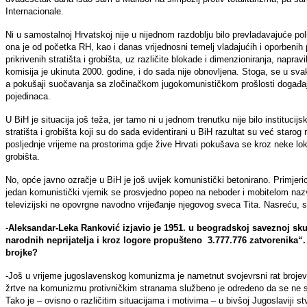
Internacionale.
Ni u samostalnoj Hrvatskoj nije u nijednom razdoblju bilo prevladavajuće po
ona je od početka RH, kao i danas vrijednosni temelj vladajućih i oporbenih p
prikrivenih stratišta i grobišta, uz različite blokade i dimenzioniranja, naprav
komisija je ukinuta 2000. godine, i do sada nije obnovljena. Stoga, se u 
a pokušaji suočavanja sa zločinačkom jugokomunističkom prošlosti događaju
pojedinaca.
U BiH je situacija još teža, jer tamo ni u jednom trenutku nije bilo instituci
stratišta i grobišta koji su do sada evidentirani u BiH razultat su već staro
posljednje vrijeme na prostorima gdje žive Hrvati pokušava se kroz neke lokaln
grobišta.
No, opće javno ozračje u BiH je još uvijek komunistički betonirano. Primjeri
jedan komunistički vjernik se prosvjedno popeo na neboder i mobitelom na
televizijski ne opovrgne navodno vrijeđanje njegovog sveca Tita. Nasreću, sa
-
Aleksandar-Leka Ranković
izjavio je 1951. u beogradskoj saveznoj sk
narodnih neprijatelja i kroz logore propušteno 3.777.776 zatvorenika“.
brojke?
-Još u vrijeme jugoslavenskog komunizma je nametnut svojevrsni rat brojevi
žrtve na komunizmu protivničkim stranama službeno je određeno da se ne sm
Tako je – ovisno o različitim situacijama i motivima – u bivšoj Jugoslaviji 