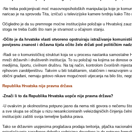
-Ne treba podcjenjivati moć masovnopsiholoških manipulacija koje je komuni
naricao je na sprovodu Tita, izričući u televizijske kamere tvrdnju kako Tito 
Očigledno je da su premnoge moćne institucijske položaje u Hrvatskoj zauze
stoga ne treba čuditi što nam je stvarnost u očajnom stanju.
-Očito je da hrvatske vlasti otvoreno opstruiraju istraživanje komunisti
povijesnu znanost i državna tijela očito žele držati pod političkim na
-Radi se o komunističkoj strukturi koja se u procesu nastanka samostalne Hr
mreži državnih i društvenih institucija. To su položaji na kojima se donose od
medijima, športu, civilnom društvu. Na taj način, kontrolom čvorišnih mjesta
njihovom zarobljeništvu. Takvim u biti totalitarnim, statičnim i nerazvojnim
obični građani, nemaju gotovo nikave mogućnosti utjecanja na bilo što, n
Republika Hrvatska nije pravna država
-Znači li to da Republika Hrvatska uopće nije pravna država?
-U ovakvim je okolnostima potpuno jasno da nema niti govora o nečemu št
a sve skupa se očituje u nizu nesankcioniranih veleizdajničkih činjenja čelni
institucijski zaštiti svoja temeljne ljudska prava.
Tako se državnim uspjesima proglašava prodaja teritorija, pljačka nacionaln
neisplaćivanje zarađenog dohotka radnicima dovedeno je do potpune formalne