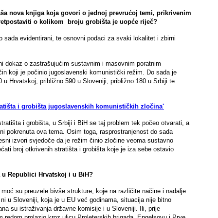
aša nova knjiga koja govori o jednoj prevrućoj temi, prikrivenim
etpostaviti o kolikom broju grobišta je uopće riječ?
o sada evidentirani, te osnovni podaci za svaki lokalitet i zbirni
rijalni dokaz o zastrašujućim sustavnim i masovnim poratnim
očin koji je počinio jugoslavenski komunistički režim. Do sada je
 u Hrvatskoj, približno 590 u Sloveniji, približno 180 u Srbiji te
atišta i grobišta jugoslavenskih komunističkih zločina'
stratišta i grobišta, u Srbiji i BiH se taj problem tek počeo otvarati, a
ni pokrenuta ova tema. Osim toga, rasprostranjenost do sada
ijesni izvori svjedoče da je režim činio zločine veoma sustavno
i broj otkrivenih stratišta i grobišta koje je iza sebe ostavio
a u Republici Hrvatskoj i u BiH?
oć su preuzele bivše strukture, koje na različite načine i nadalje
 Sloveniji, koja je u EU već godinama, situacija nije bitno
a su istraživanja državne komisije i u Sloveniji. Ili, prije
 redom prolazio kroz ulicu Proleterskih brigada, Engelsovu i Prve