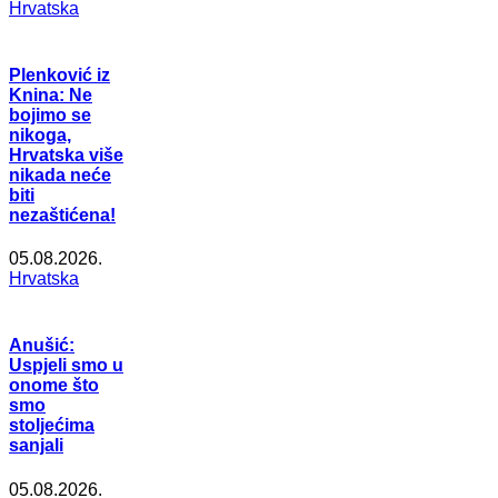
Hrvatska
Plenković iz
Knina: Ne
bojimo se
nikoga,
Hrvatska više
nikada neće
biti
nezaštićena!
05.08.2026.
Hrvatska
Anušić:
Uspjeli smo u
onome što
smo
stoljećima
sanjali
05.08.2026.