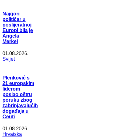
Najgori
političar u
poslijeratnoj
Europi bila je
Angela
Merkel
01.08.2026.
Svijet
Plenković s
21 europskim
liderom
poslao oštru
poruku zbog
zabrinjavajućih
događaja u
Ceuti
01.08.2026.
Hrvatska