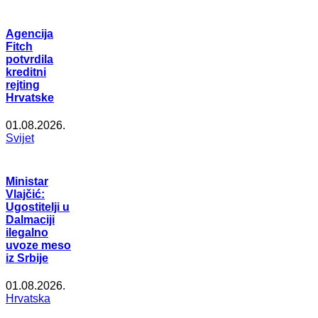
Agencija
Fitch
potvrdila
kreditni
rejting
Hrvatske
01.08.2026.
Svijet
Ministar
Vlajčić:
Ugostitelji u
Dalmaciji
ilegalno
uvoze meso
iz Srbije
01.08.2026.
Hrvatska