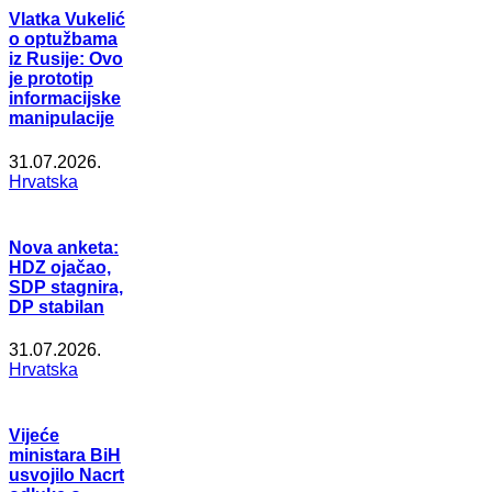
Vlatka Vukelić
o optužbama
iz Rusije: Ovo
je prototip
informacijske
manipulacije
31.07.2026.
Hrvatska
Nova anketa:
HDZ ojačao,
SDP stagnira,
DP stabilan
31.07.2026.
Hrvatska
Vijeće
ministara BiH
usvojilo Nacrt