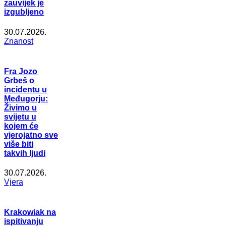
zauvijek je
izgubljeno
30.07.2026.
Znanost
Fra Jozo
Grbeš o
incidentu u
Međugorju:
Živimo u
svijetu u
kojem će
vjerojatno sve
više biti
takvih ljudi
30.07.2026.
Vjera
Krakowiak na
ispitivanju