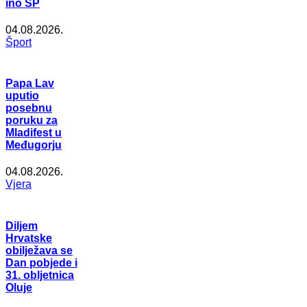
ino SP
04.08.2026.
Šport
Papa Lav
uputio
posebnu
poruku za
Mladifest u
Međugorju
04.08.2026.
Vjera
Diljem
Hrvatske
obilježava se
Dan pobjede i
31. obljetnica
Oluje