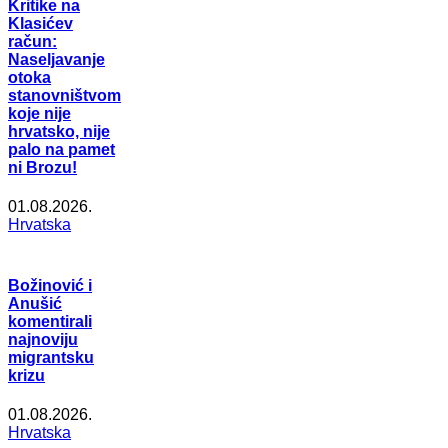
Kritike na
Klasićev
račun:
Naseljavanje
otoka
stanovništvom
koje nije
hrvatsko, nije
palo na pamet
ni Brozu!
01.08.2026.
Hrvatska
Božinović i
Anušić
komentirali
najnoviju
migrantsku
krizu
01.08.2026.
Hrvatska