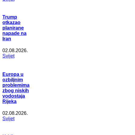
Trump
otkazao
planirane
napade na
Iran
02.08.2026.
Svijet
Europa u
ozbiljnim
problemima
zbog niskih
vodostaja
Rijeka
02.08.2026.
Svijet