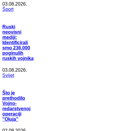
03.08.2026.
Šport
Ruski
neovisni
mediji:
Identificirali
smo 236.000
poginulih
ruskih vojnika
03.08.2026.
Svijet
Što je
prethodilo
Vojno-
redarstvenoj
operaciji
"Oluja"
02.08.2026.