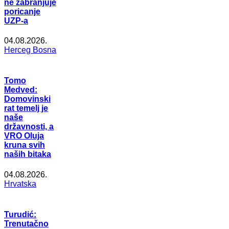
ne zabranjuje
poricanje
UZP-a
04.08.2026.
Herceg Bosna
Tomo
Medved:
Domovinski
rat temelj je
naše
državnosti, a
VRO Oluja
kruna svih
naših bitaka
04.08.2026.
Hrvatska
Turudić:
Trenutačno