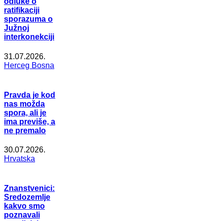
odluke o
ratifikaciji
sporazuma o
Južnoj
interkonekciji
31.07.2026.
Herceg Bosna
Pravda je kod
nas možda
spora, ali je
ima previše, a
ne premalo
30.07.2026.
Hrvatska
Znanstvenici:
Sredozemlje
kakvo smo
poznavali