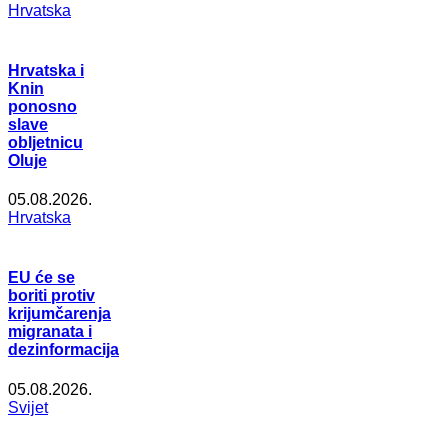
Hrvatska
Hrvatska i
Knin
ponosno
slave
obljetnicu
Oluje
05.08.2026.
Hrvatska
EU će se
boriti protiv
krijumčarenja
migranata i
dezinformacija
05.08.2026.
Svijet