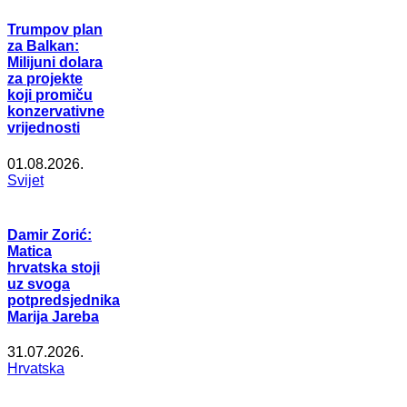
Trumpov plan
za Balkan:
Milijuni dolara
za projekte
koji promiču
konzervativne
vrijednosti
01.08.2026.
Svijet
Damir Zorić:
Matica
hrvatska stoji
uz svoga
potpredsjednika
Marija Jareba
31.07.2026.
Hrvatska