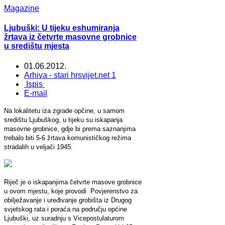
Magazine
Ljubuški: U tijeku eshumiranja
žrtava iz četvrte masovne grobnice
u središtu mjesta
01.06.2012.
Arhiva - stari hrsvijet.net 1
Ispis
E-mail
Na lokalitetu iza zgrade opčine, u samom
središtu Ljubuškog, u tijeku su iskapanja
masovne grobnice, gdje bi prema saznanjima
trebalo biti 5-6 žrtava komunističkog režima
stradalih u veljači 1945.
Riječ je o iskapanjima četvrte masove grobnice
u ovom mjestu, koje provodi Povjerenstvo za
obilježavanje i uređivanje grobišta iz Drugog
svjetskog rata i poraća na području općine
Ljubuški, uz suradnju s Vicepostulaturom