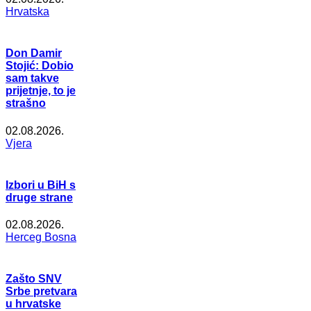
Hrvatska
Don Damir
Stojić: Dobio
sam takve
prijetnje, to je
strašno
02.08.2026.
Vjera
Izbori u BiH s
druge strane
02.08.2026.
Herceg Bosna
Zašto SNV
Srbe pretvara
u hrvatske