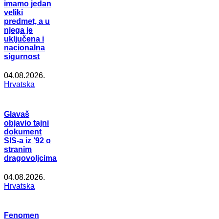
imamo jedan
veliki
predmet, a u
njega je
uključena i
nacionalna
sigurnost
04.08.2026.
Hrvatska
Glavaš
objavio tajni
dokument
SIS-a iz ’92 o
stranim
dragovoljcima
04.08.2026.
Hrvatska
Fenomen