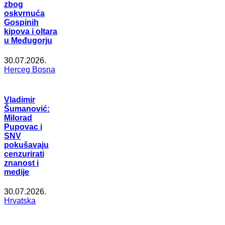
zbog
oskvrnuća
Gospinih
kipova i oltara
u Međugorju
30.07.2026.
Herceg Bosna
Vladimir
Šumanović:
Milorad
Pupovac i
SNV
pokušavaju
cenzurirati
znanost i
medije
30.07.2026.
Hrvatska