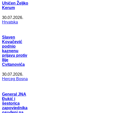
Uhićen Željko
Kerum
30.07.2026.
Hrvatska
Slaven
Kovačević
podnio
kaznenu
prijavu protiv
Ilije
Cvitanovića
30.07.2026.
Herceg Bosna
General JNA
Đukić i
šestorica
zapovjednika
osuđeni na