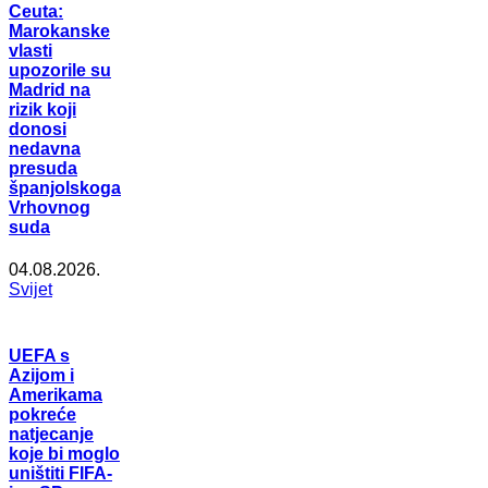
Ceuta:
Marokanske
vlasti
upozorile su
Madrid na
rizik koji
donosi
nedavna
presuda
španjolskoga
Vrhovnog
suda
04.08.2026.
Svijet
UEFA s
Azijom i
Amerikama
pokreće
natjecanje
koje bi moglo
uništiti FIFA-