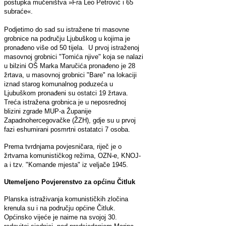
postupka mučeništva »Fra Leo Petrović i 65
subraće«.
Podjetimo do sad su istražene tri masovne
grobnice na području Ljubuškog u kojima je
pronađeno više od 50 tijela. U prvoj istraženoj
masovnoj grobnici "Tomića njive" koja se nalazi
u bilzini OŠ Marka Maručića pronađeno je 28
žrtava, u masovnoj grobnici "Bare" na lokaciji
iznad starog komunalnog poduzeća u
Ljubuškom pronađeni su ostatci 19 žrtava.
Treća istražena grobnica je u neposrednoj
blizini zgrade MUP-a Županije
Zapadnohercegovačke (ŽZH), gdje su u prvoj
fazi eshumirani posmrtni ostatatci 7 osoba.
Prema tvrdnjama povjesničara, riječ je o
žrtvama komunističkog režima, OZN-e, KNOJ-
a i tzv. "Komande mjesta" iz veljače 1945.
Utemeljeno Povjerenstvo za općinu Čitluk
Planska istraživanja komunističkih zločina
krenula su i na području općine Čitluk.
Općinsko vijeće je naime na svojoj 30.