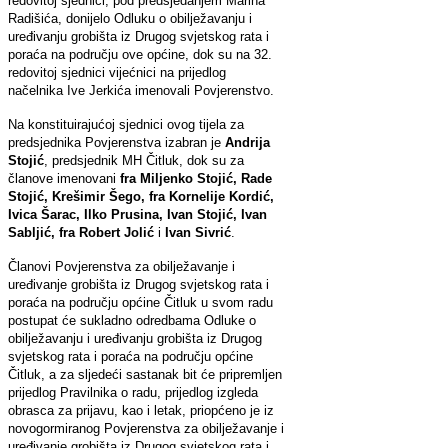
redovitoj sjednici, pod predsjedanjem Marina
Radišića, donijelo Odluku o obilježavanju i
uređivanju grobišta iz Drugog svjetskog rata i
poraća na području ove općine, dok su na 32.
redovitoj sjednici vijećnici na prijedlog
načelnika Ive Jerkića imenovali Povjerenstvo.
Na konstituirajućoj sjednici ovog tijela za
predsjednika Povjerenstva izabran je
Andrija
Stojić
, predsjednik MH Čitluk, dok su za
članove imenovani
fra Miljenko Stojić, Rade
Stojić, Krešimir Šego, fra Kornelije Kordić,
Ivica Šarac, Ilko Prusina, Ivan Stojić, Ivan
Sabljić, fra Robert Jolić
i
Ivan Sivrić
.
Članovi Povjerenstva za obilježavanje i
uređivanje grobišta iz Drugog svjetskog rata i
poraća na području općine Čitluk u svom radu
postupat će sukladno odredbama Odluke o
obilježavanju i uređivanju grobišta iz Drugog
svjetskog rata i poraća na području općine
Čitluk, a za sljedeći sastanak bit će pripremljen
prijedlog Pravilnika o radu, prijedlog izgleda
obrasca za prijavu, kao i letak, priopćeno je iz
novogormiranog Povjerenstva za
obilježavanje i
uređivanje grobišta iz Drugog svjetskog rata i