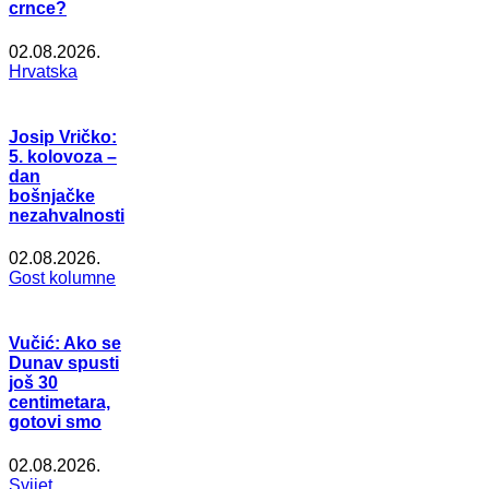
crnce?
02.08.2026.
Hrvatska
Josip Vričko:
5. kolovoza –
dan
bošnjačke
nezahvalnosti
02.08.2026.
Gost kolumne
Vučić: Ako se
Dunav spusti
još 30
centimetara,
gotovi smo
02.08.2026.
Svijet