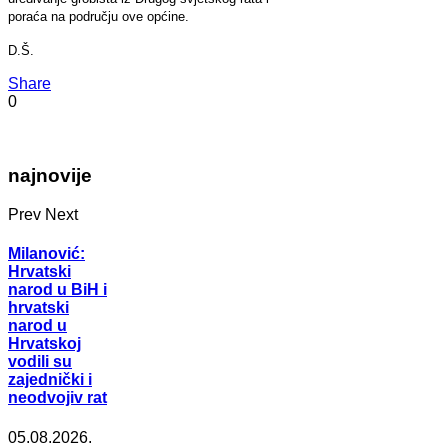
poraća na području ove općine.
D.Š.
Share
0
najnovije
Prev
Next
Milanović:
Hrvatski
narod u BiH i
hrvatski
narod u
Hrvatskoj
vodili su
zajednički i
neodvojiv rat
05.08.2026.