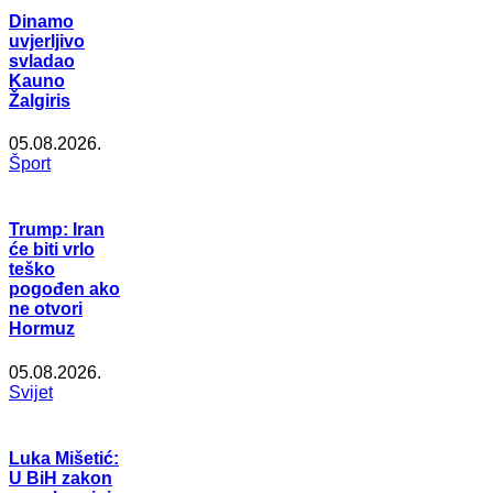
Dinamo
uvjerljivo
svladao
Kauno
Žalgiris
05.08.2026.
Šport
Trump: Iran
će biti vrlo
teško
pogođen ako
ne otvori
Hormuz
05.08.2026.
Svijet
Luka Mišetić:
U BiH zakon