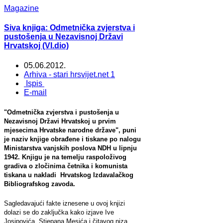
Magazine
Siva knjiga: Odmetnička zvjerstva i
pustošenja u Nezavisnoj Državi
Hrvatskoj (VI.dio)
05.06.2012.
Arhiva - stari hrsvijet.net 1
Ispis
E-mail
"Odmetnička zvjerstva i pustošenja u
Nezavisnoj Državi Hrvatskoj u prvim
mjesecima Hrvatske narodne države", puni
je naziv knjige obrađene i tiskane po nalogu
Ministarstva vanjskih poslova NDH u lipnju
1942. Knjigu je na temelju raspoloživog
gradiva o zločinima četnika i komunista
tiskana u nakladi Hrvatskog Izdavalačkog
Bibliografskog zavoda.
Sagledavajući fakte iznesene u ovoj knjizi
dolazi se do zaključka kako izjave Ive
Josipovića, Stjepana Mesića i čitavog niza