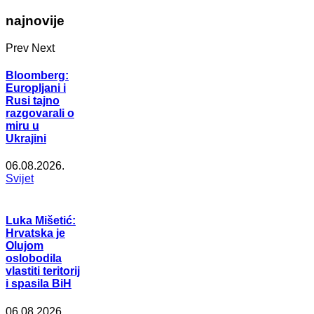
najnovije
Prev
Next
Bloomberg:
Europljani i
Rusi tajno
razgovarali o
miru u
Ukrajini
06.08.2026.
Svijet
Luka Mišetić:
Hrvatska je
Olujom
oslobodila
vlastiti teritorij
i spasila BiH
06.08.2026.