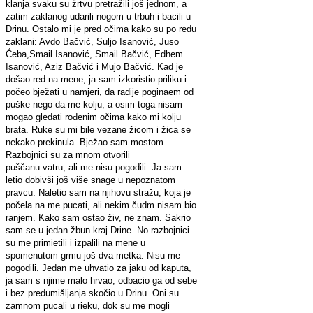
klanja svaku su žrtvu pretražili još jednom, a
zatim zaklanog udarili nogom u trbuh i bacili u
Drinu. Ostalo mi je pred očima kako su po redu
zaklani: Avdo Bačvić, Suljo Isanović, Juso
Ćeba,Smail Isanović, Smail Bačvić, Edhem
Isanović, Aziz Bačvić i Mujo Bačvić. Kad je
došao red na mene, ja sam izkoristio priliku i
počeo bježati u namjeri, da radije poginaem od
puške nego da me kolju, a osim toga nisam
mogao gledati rođenim očima kako mi kolju
brata. Ruke su mi bile vezane žicom i žica se
nekako prekinula. Bježao sam mostom.
Razbojnici su za mnom otvorili
puščanu vatru, ali me nisu pogodili. Ja sam
letio dobivši još više snage u nepoznatom
pravcu. Naletio sam na njihovu stražu, koja je
počela na me pucati, ali nekim čudm nisam bio
ranjem. Kako sam ostao živ, ne znam. Sakrio
sam se u jedan žbun kraj Drine. No razbojnici
su me primietili i izpalili na mene u
spomenutom grmu još dva metka. Nisu me
pogodili. Jedan me uhvatio za jaku od kaputa,
ja sam s njime malo hrvao, odbacio ga od sebe
i bez predumišljanja skočio u Drinu. Oni su
zamnom pucali u rieku, dok su me mogli