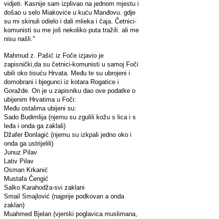
vidjeti. Kasnije sam izplivao na jednom mjestu i
došao u selo Miakoviće u kuću Manđovu. gdje
su mi skinuli odielo i dali mlieka i čaja. Četnici-
komunisti su me još nekoliko puta tražili. ali me
nisu našli."
Mahmud z. Pašić iz Foče izjavio je
zapisnički,da su četnici-komunisti u samoj Foči
ubili oko tisuću Hrvata. Među te su ubrojeni i
domobrani i bjegunci iz kotara Rogatice i
Goražde. On je u zapisniku dao ove podatke o
ubijenim Hrvatima u Foči:
Među ostalima ubijeni su:
Sado Budimlija (njemu su zgulili kožu s lica i s
leđa i onda ga zaklali)
Džafer Đonlagić (njemu su izkpali jedno oko i
onda ga ustrijelili)
Junuz Pilav
Lativ Pilav
Osman Krkanić
Mustafa Čengić
Salko Karahodža-svi zaklani
Smail Smajlović (najprije podkovan a onda
zaklan)
Muahmed Bjelan (vjerski poglavica muslimana,