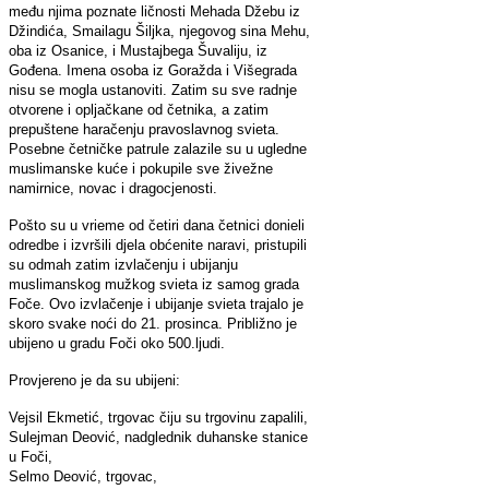
među njima poznate ličnosti Mehada Džebu iz
Džindića, Smailagu Šiljka, njegovog sina Mehu,
oba iz Osanice, i Mustajbega Šuvaliju, iz
Gođena. Imena osoba iz Goražda i Višegrada
nisu se mogla ustanoviti. Zatim su sve radnje
otvorene i opljačkane od četnika, a zatim
prepuštene haračenju pravoslavnog svieta.
Posebne četničke patrule zalazile su u ugledne
muslimanske kuće i pokupile sve živežne
namirnice, novac i dragocjenosti.
Pošto su u vrieme od četiri dana četnici donieli
odredbe i izvršili djela obćenite naravi, pristupili
su odmah zatim izvlačenju i ubijanju
muslimanskog mužkog svieta iz samog grada
Foče. Ovo izvlačenje i ubijanje svieta trajalo je
skoro svake noći do 21. prosinca. Približno je
ubijeno u gradu Foči oko 500.ljudi.
Provjereno je da su ubijeni:
Vejsil Ekmetić, trgovac čiju su trgovinu zapalili,
Sulejman Deović, nadglednik duhanske stanice
u Foči,
Selmo Deović, trgovac,