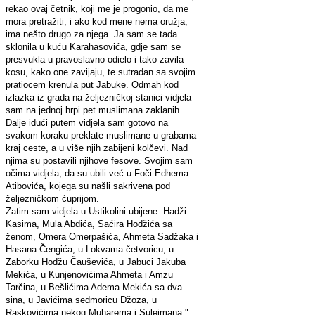
rekao ovaj četnik, koji me je progonio, da me
mora pretražiti, i ako kod mene nema oružja,
ima nešto drugo za njega. Ja sam se tada
sklonila u kuću Karahasovića, gdje sam se
presvukla u pravoslavno odielo i tako zavila
kosu, kako one zavijaju, te sutradan sa svojim
pratiocem krenula put Jabuke. Odmah kod
izlazka iz grada na željezničkoj stanici vidjela
sam na jednoj hrpi pet muslimana zaklanih.
Dalje idući putem vidjela sam gotovo na
svakom koraku preklate muslimane u grabama
kraj ceste, a u više njih zabijeni kolčevi. Nad
njima su postavili njihove fesove. Svojim sam
očima vidjela, da su ubili već u Foči Edhema
Atibovića, kojega su našli sakrivena pod
željezničkom ćuprijom.
Zatim sam vidjela u Ustikolini ubijene: Hadži
Kasima, Mula Abdića, Saćira Hodžića sa
ženom, Omera Omerpašića, Ahmeta Sadžaka i
Hasana Čengića, u Lokvama četvoricu, u
Zaborku Hodžu Čauševića, u Jabuci Jakuba
Mekića, u Kunjenovićima Ahmeta i Amzu
Tarčina, u Bešlićima Adema Mekića sa dva
sina, u Javićima sedmoricu Džoza, u
Raskovićima nekog Muharema i Sulejmana."