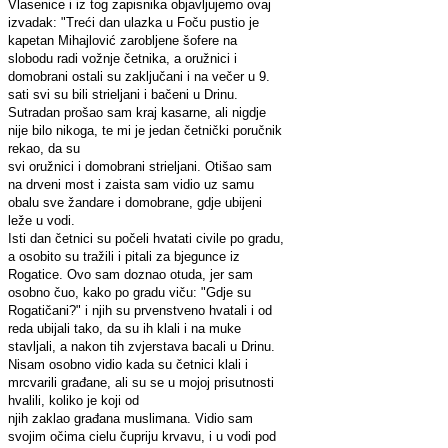
Vlasenice i iz tog zapisnika objavljujemo ovaj
izvadak: "Treći dan ulazka u Foču pustio je
kapetan Mihajlović zarobljene šofere na
slobodu radi vožnje četnika, a oružnici i
domobrani ostali su zaključani i na večer u 9.
sati svi su bili strieljani i bačeni u Drinu.
Sutradan prošao sam kraj kasarne, ali nigdje
nije bilo nikoga, te mi je jedan četnički poručnik
rekao, da su
svi oružnici i domobrani strieljani. Otišao sam
na drveni most i zaista sam vidio uz samu
obalu sve žandare i domobrane, gdje ubijeni
leže u vodi.
Isti dan četnici su počeli hvatati civile po gradu,
a osobito su tražili i pitali za bjegunce iz
Rogatice. Ovo sam doznao otuda, jer sam
osobno čuo, kako po gradu viču: "Gdje su
Rogatičani?" i njih su prvenstveno hvatali i od
reda ubijali tako, da su ih klali i na muke
stavljali, a nakon tih zvjerstava bacali u Drinu.
Nisam osobno vidio kada su četnici klali i
mrcvarili građane, ali su se u mojoj prisutnosti
hvalili, koliko je koji od
njih zaklao građana muslimana. Vidio sam
svojim očima cielu čupriju krvavu, i u vodi pod