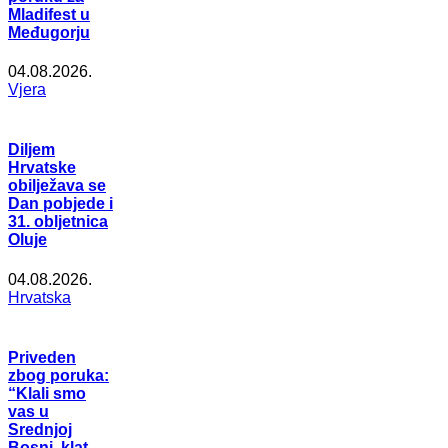
Mladifest u
Međugorju
04.08.2026.
Vjera
Diljem
Hrvatske
obilježava se
Dan pobjede i
31. obljetnica
Oluje
04.08.2026.
Hrvatska
Priveden
zbog poruka:
“Klali smo
vas u
Srednjoj
Bosni, klat