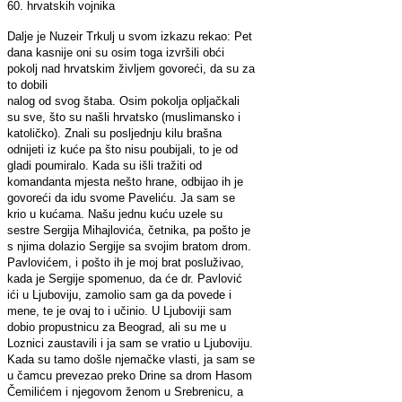
60. hrvatskih vojnika
Dalje je Nuzeir Trkulj u svom izkazu rekao: Pet
dana kasnije oni su osim toga izvršili obći
pokolj nad hrvatskim življem govoreći, da su za
to dobili
nalog od svog štaba. Osim pokolja opljačkali
su sve, što su našli hrvatsko (muslimansko i
katoličko). Znali su posljednju kilu brašna
odnijeti iz kuće pa što nisu poubijali, to je od
gladi poumiralo. Kada su išli tražiti od
komandanta mjesta nešto hrane, odbijao ih je
govoreći da idu svome Paveliću. Ja sam se
krio u kućama. Našu jednu kuću uzele su
sestre Sergija Mihajlovića, četnika, pa pošto je
s njima dolazio Sergije sa svojim bratom drom.
Pavlovićem, i pošto ih je moj brat posluživao,
kada je Sergije spomenuo, da će dr. Pavlović
ići u Ljuboviju, zamolio sam ga da povede i
mene, te je ovaj to i učinio. U Ljuboviji sam
dobio propustnicu za Beograd, ali su me u
Loznici zaustavili i ja sam se vratio u Ljuboviju.
Kada su tamo došle njemačke vlasti, ja sam se
u čamcu prevezao preko Drine sa drom Hasom
Čemilićem i njegovom ženom u Srebrenicu, a