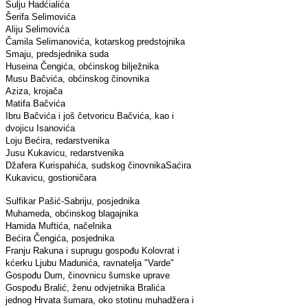
Sulju Hadćialića
Šerifa Selimovića
Aliju Selimovića
Čamila Selimanovića, kotarskog predstojnika
Smaju, predsjednika suda
Huseina Čengića, obćinskog bilježnika
Musu Bačvića, obćinskog činovnika
Aziza, krojača
Matifa Bačvića
Ibru Bačvića i još četvoricu Bačvića, kao i
dvojicu Isanovića
Loju Bećira, redarstvenika
Jusu Kukavicu, redarstvenika
Džafera Kurispahića, sudskog činovnika
Saćira
Kukavicu, gostioničara
Sulfikar Pašić-Sabriju, posjednika
Muhameda, obćinskog blagajnika
Hamida Muftića, načelnika
Bećira Čengića, posjednika
Franju Rakuna i suprugu gospođu Kolovrat i
kćerku Ljubu Madunića, ravnatelja "Varde"
Gospođu Dum, činovnicu šumske uprave
Gospođu Bralić, ženu odvjetnika Bralića
jednog Hrvata šumara, oko stotinu muhadžera i