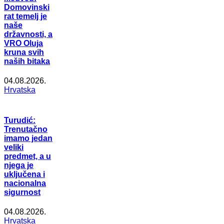
Domovinski
rat temelj je
naše
državnosti, a
VRO Oluja
kruna svih
naših bitaka
04.08.2026.
Hrvatska
Turudić:
Trenutačno
imamo jedan
veliki
predmet, a u
njega je
uključena i
nacionalna
sigurnost
04.08.2026.
Hrvatska