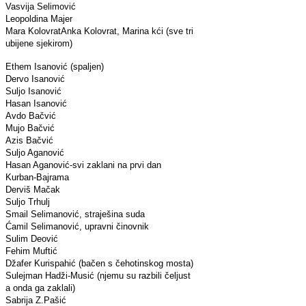
Vasvija Selimović
Leopoldina Majer
Mara Kolovrat
Anka Kolovrat, Marina kći (sve tri
ubijene sjekirom)
Ethem Isanović (spaljen)
Dervo Isanović
Suljo Isanović
Hasan Isanović
Avdo Bačvić
Mujo Bačvić
Azis Bačvić
Suljo Aganović
Hasan Aganović-svi zaklani na prvi dan
Kurban-Bajrama
Derviš Mačak
Suljo Trhulj
Smail Selimanović, straješina suda
Ćamil Selimanović, upravni činovnik
Sulim Deović
Fehim Muftić
Džafer Kurispahić (bačen s čehotinskog mosta)
Sulejman Hadži-Musić (njemu su razbili čeljust
a onda ga zaklali)
Sabrija Z.Pašić