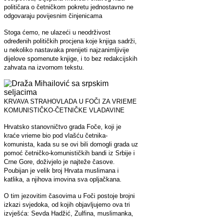
političara o četničkom pokretu jednostavno ne
odgovaraju povijesnim činjenicama
Stoga ćemo, ne ulazeći u neodrživost
određenih političkih procjena koje knjiga sadrži,
u nekoliko nastavaka prenijeti najzanimljivije
dijelove spomenute knjige, i to bez redakcijskih
zahvata na izvornom tekstu.
KRVAVA STRAHOVLADA U FOČI ZA VRIEME
KOMUNISTIČKO-ČETNIČKE VLADAVINE
Hrvatsko stanovničtvo grada Foče, koji je
kraće vrieme bio pod vlašću četnika-
komunista, kada su se ovi bili domogli grada uz
pomoć četničko-komunističkih bandi iz Srbije i
Crne Gore, doživjelo je najteže časove.
Poubijan je velik broj Hrvata muslimana i
katlika, a njihova imovina sva opljačkana.
O tim jezovitim časovima u Foči postoje brojni
izkazi svjedoka, od kojih objavljujemo ova tri
izvješća: Sevda Hadžić, Zulfina, muslimanka,