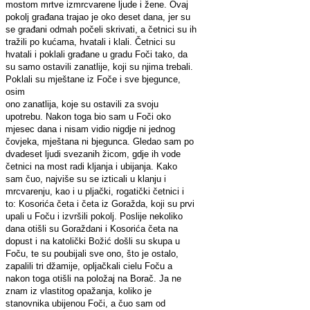
mostom mrtve izmrcvarene ljude i žene. Ovaj
pokolj građana trajao je oko deset dana, jer su
se građani odmah počeli skrivati, a četnici su ih
tražili po kućama, hvatali i klali. Četnici su
hvatali i poklali građane u gradu Foči tako, da
su samo ostavili zanatlije, koji su njima trebali.
Poklali su mještane iz Foče i sve bjegunce,
osim
ono zanatlija, koje su ostavili za svoju
upotrebu. Nakon toga bio sam u Foči oko
mjesec dana i nisam vidio nigdje ni jednog
čovjeka, mještana ni bjegunca. Gledao sam po
dvadeset ljudi svezanih žicom, gdje ih vode
četnici na most radi kljanja i ubijanja. Kako
sam čuo, najviše su se izticali u klanju i
mrcvarenju, kao i u pljački, rogatički četnici i
to: Kosorića četa i četa iz Goražda, koji su prvi
upali u Foču i izvršili pokolj. Poslije nekoliko
dana otišli su Goraždani i Kosorića četa na
dopust i na katolički Božić došli su skupa u
Foču, te su poubijali sve ono, što je ostalo,
zapalili tri džamije, opljačkali cielu Foču a
nakon toga otišli na položaj na Borač. Ja ne
znam iz vlastitog opažanja, koliko je
stanovnika ubijenou Foči, a čuo sam od