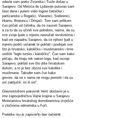
odavle sam preko Zvornika i Tuzle došao u
Sarajevo. Od Mesića do Ljubovije putovao sam
šest dana i putem vidio logore četničke i
partizanske u Rogatici, Vlasenici, Srebrenici,
Hramu, Bratuncu i Drinjači. Tom sam prilikom
čuo pričati od četnika, da će zauzeti Sarajevo,
a za to da su učinili sve potrebno, naime, da su
sve svoje ljude u mjestu naoružali revolverima i
kad oni napadnu Sarajevo, da će njihovi ljudi u
mjestu podići ustanak te poklati i poubijati sve
što je hrvatsko, katoličko i muslimansko i time
uništiti "leglo tursko i katoličko". Čuo sam kako
pričaju, da imaju tek nakon toga, kad osvoje
Sarajevo, poklati sve što diše hrvatskom
dušom, a to je bez obzira sve katolike i
muslimane. Također sam čuo kako
govore, da se s nama ne mogu pomiriti i da su
oni zaključili: mi ili oni".
Glavnostožerni pukovnik Verić dostavio je u
ime zapovjedničtva Vojne krajine u Sarajevu
Ministarstvu hrvatskog domobranstva izvješće
o zločinima odmetnika u Foči.
Podatke mu je zapisnički dao načelnik