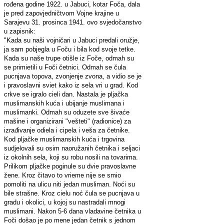
rođena godine 1922. u Jabuci, kotar Foča, dala
je pred zapovjedničtvom Vojne krajine u
Sarajevu 31. prosinca 1941. ovo svjedočanstvo
u zapisnik:
"Kada su naši vojničari u Jabuci predali oružje,
ja sam pobjegla u Foču i bila kod svoje tetke.
Kada su naše trupe otišle iz Foče, odmah su
se primietili u Foči četnici. Odmah se čula
pucnjava topova, zvonjenje zvona, a vidio se je
i pravoslavni sviet kako iz sela vri u grad. Kod
crkve se igralo cieli dan. Nastala je pljačka
muslimanskih kuća i ubijanje muslimana i
muslimanki. Odmah su oduzete sve šivaće
mašine i organizirani "vešteti" (radionice) za
izrađivanje odiela i cipela i veša za četnike.
Kod pljačke muslimanskih kuća i trgovina
sudjelovali su osim naoružanih četnika i seljaci
iz okolnih sela, koji su robu nosili na tovarima.
Prilikom pljačke poginule su dvie pravoslavne
žene. Kroz čitavo to vrieme nije se smio
pomoliti na ulicu niti jedan musliman. Noći su
bile strašne. Kroz cielu noć čula se pucnjava u
gradu i okolici, u kojoj su nastradali mnogi
muslimani. Nakon 5-6 dana vladavine četnika u
Foči došao je po mene jedan četnik s jednom