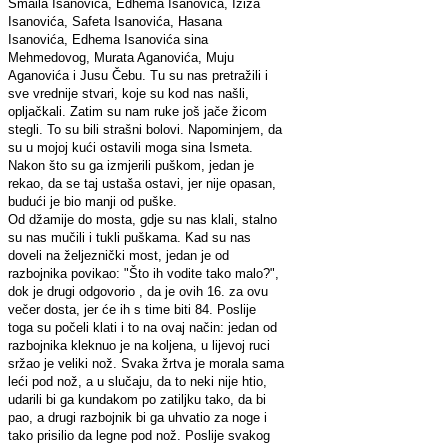
Smaila Isanovića, Edhema Isanovića, Iziza
Isanovića, Safeta Isanovića, Hasana
Isanovića, Edhema Isanovića sina
Mehmedovog, Murata Aganovića, Muju
Aganovića i Jusu Čebu. Tu su nas pretražili i
sve vrednije stvari, koje su kod nas našli,
opljačkali. Zatim su nam ruke još jače žicom
stegli. To su bili strašni bolovi. Napominjem, da
su u mojoj kući ostavili moga sina Ismeta.
Nakon što su ga izmjerili puškom, jedan je
rekao, da se taj ustaša ostavi, jer nije opasan,
budući je bio manji od puške.
Od džamije do mosta, gdje su nas klali, stalno
su nas mučili i tukli puškama. Kad su nas
doveli na željeznički most, jedan je od
razbojnika povikao: "Što ih vodite tako malo?",
dok je drugi odgovorio , da je ovih 16. za ovu
večer dosta, jer će ih s time biti 84. Poslije
toga su počeli klati i to na ovaj način: jedan od
razbojnika kleknuo je na koljena, u lijevoj ruci
sržao je veliki nož. Svaka žrtva je morala sama
leći pod nož, a u slučaju, da to neki nije htio,
udarili bi ga kundakom po zatiljku tako, da bi
pao, a drugi razbojnik bi ga uhvatio za noge i
tako prisilio da legne pod nož. Poslije svakog