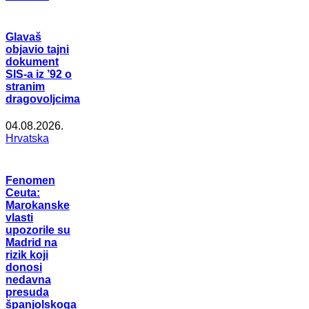
Glavaš
objavio tajni
dokument
SIS-a iz ’92 o
stranim
dragovoljcima
04.08.2026.
Hrvatska
Fenomen
Ceuta:
Marokanske
vlasti
upozorile su
Madrid na
rizik koji
donosi
nedavna
presuda
španjolskoga