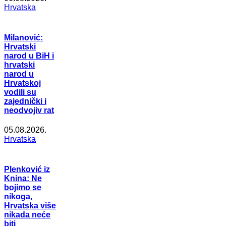
Hrvatska
Milanović:
Hrvatski
narod u BiH i
hrvatski
narod u
Hrvatskoj
vodili su
zajednički i
neodvojiv rat
05.08.2026.
Hrvatska
Plenković iz
Knina: Ne
bojimo se
nikoga,
Hrvatska više
nikada neće
biti