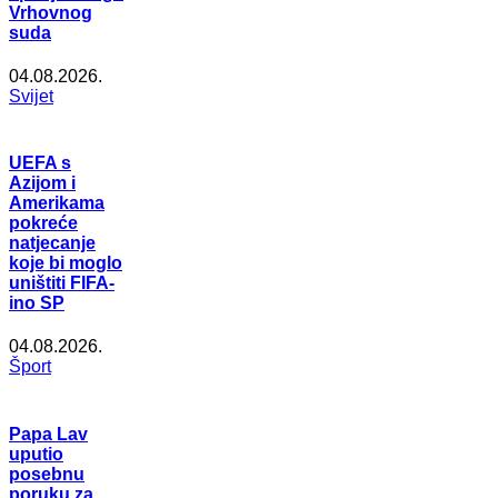
Vrhovnog
suda
04.08.2026.
Svijet
UEFA s
Azijom i
Amerikama
pokreće
natjecanje
koje bi moglo
uništiti FIFA-
ino SP
04.08.2026.
Šport
Papa Lav
uputio
posebnu
poruku za