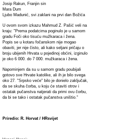
Josip Rakun, Franjin sin
Mara Dum
Ljubo Madunić, svi zaklani na prvi dan Božića
U ovom svom izkazu Mahmud Z. Pašić veli na
kraju: "Prema podatcima poginulo je u samom
gradu Foči oko tisuću mužkaraca i žena.
Popis se u kotaru fočanskom nije mogao
obaviti, jer nije čisto, ali kako seljani pričaju o
broju ubijenih Hrvata u pojedinoj obćini, izginulo
je oko 6 000. do 7 000. mužkaraca i žena.
Napominjem da su u samom gradu poubijali
gotovo sve Hrvate katolike, ali ih je bilo svega
oko 27. "Srpsko veće" bilo je donielo zaključak,
da se skuha čorba, u koju će staviti otrov i
ostatak pučanstva natjerati da primi ovu čorbu,
da bi se tako i ostatak pučanstva uništio."
Priredio: R. Horvat / HRsvijet