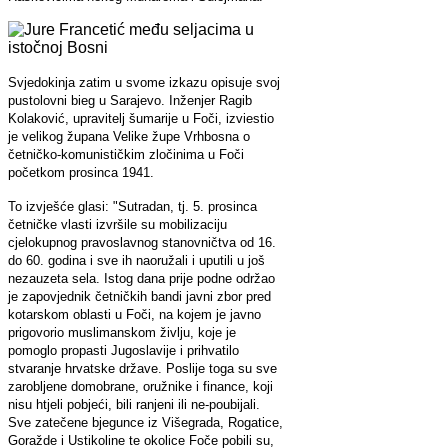
Svjedokinja zatim u svome izkazu opisuje svoj
pustolovni bieg u Sarajevo. Inženjer Ragib
Kolaković, upravitelj šumarije u Foči, izviestio
je velikog župana Velike župe Vrhbosna o
četničko-komunističkim zločinima u Foči
početkom prosinca 1941.
To izvješće glasi: "Sutradan, tj. 5. prosinca
četničke vlasti izvršile su mobilizaciju
cjelokupnog pravoslavnog stanovničtva od 16.
do 60. godina i sve ih naoružali i uputili u još
nezauzeta sela. Istog dana prije podne održao
je zapovjednik četničkih bandi javni zbor pred
kotarskom oblasti u Foči, na kojem je javno
prigovorio muslimanskom življu, koje je
pomoglo propasti Jugoslavije i prihvatilo
stvaranje hrvatske države. Poslije toga su sve
zarobljene domobrane, oružnike i finance, koji
nisu htjeli pobjeći, bili ranjeni ili ne-poubijali.
Sve zatečene bjegunce iz Višegrada, Rogatice,
Goražde i Ustikoline te okolice Foče pobili su,