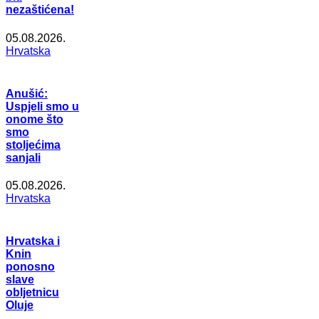
nezaštićena!
05.08.2026.
Hrvatska
Anušić:
Uspjeli smo u
onome što
smo
stoljećima
sanjali
05.08.2026.
Hrvatska
Hrvatska i
Knin
ponosno
slave
obljetnicu
Oluje