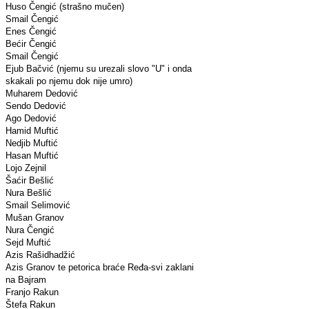
Huso Čengić (strašno mučen)
Smail Čengić
Enes Čengić
Bećir Čengić
Smail Čengić
Ejub Bačvić (njemu su urezali slovo "U" i onda
skakali po njemu dok nije umro)
Muharem Dedović
Sendo Dedović
Ago Dedović
Hamid Muftić
Nedjib Muftić
Hasan Muftić
Lojo Zejnil
Šaćir Bešlić
Nura Bešlić
Smail Selimović
Mušan Granov
Nura Čengić
Sejd Muftić
Azis Rašidhadžić
Azis Granov te petorica braće Ređa-svi zaklani
na Bajram
Franjo Rakun
Štefa Rakun