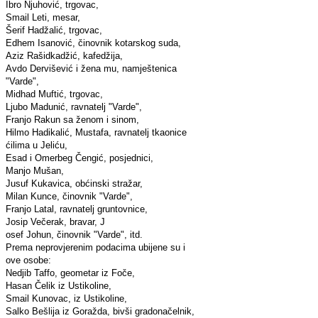
Ibro Njuhović, trgovac,
Smail Leti, mesar,
Šerif Hadžalić, trgovac,
Edhem Isanović, činovnik kotarskog suda,
Aziz Rašidkadžić, kafedžija,
Avdo Dervišević i žena mu, namještenica
"Varde",
Midhad Muftić, trgovac,
Ljubo Madunić, ravnatelj "Varde",
Franjo Rakun sa ženom i sinom,
Hilmo Hadikalić, Mustafa, ravnatelj tkaonice
ćilima u Jeliću,
Esad i Omerbeg Čengić, posjednici,
Manjo Mušan,
Jusuf Kukavica, obćinski stražar,
Milan Kunce, činovnik "Varde",
Franjo Latal, ravnatelj gruntovnice,
Josip Večerak, bravar, J
osef Johun, činovnik "Varde", itd.
Prema neprovjerenim podacima ubijene su i
ove osobe:
Nedjib Taffo, geometar iz Foče,
Hasan Čelik iz Ustikoline,
Smail Kunovac, iz Ustikoline,
Salko Bešlija iz Goražda, bivši gradonačelnik,