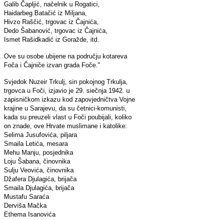
Galib Čapljić, načelnik u Rogatici,
Haidarbeg Batačić iz Miljana,
Hivzo Raščić, trgovac iz Čajnića,
Dedo Šabanović, trgovac iz Čajnića,
Ismet Rašidkadić iz Goražde, itd.
Ove su osobe ubijene na području kotareva
Foča i Čajniče izvan grada Foče."
Svjedok Nuzeir Trkulj, sin pokojnog Trkulja,
trgovca u Foči, izjavio je 29. siečnja 1942. u
zapisničkom izkazu kod zapovjedničtva Vojne
krajine u Sarajevu, da su četnici-komunisti,
kada su preuzeli vlast u Foči poubijali, koliko
on znade, ove Hrvate muslimane i katolike:
Selima Jusufovića, piljara
Smaila Letića, mesara
Mehu Manju, posjednika
Loju Šabana, činovnika
Sulju Veovića, činovnika
Džafera Djulagića, brijača
Smaila Djulagića, brijača
Mustafu Saraća
Derviša Mačka
Ethema Isanovića