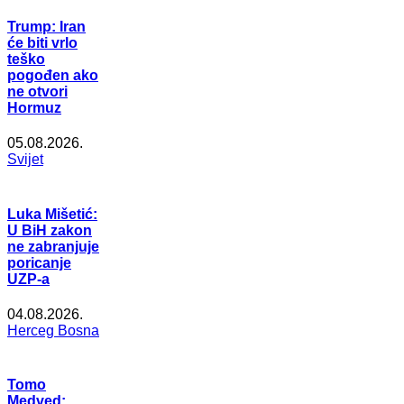
Trump: Iran
će biti vrlo
teško
pogođen ako
ne otvori
Hormuz
05.08.2026.
Svijet
Luka Mišetić:
U BiH zakon
ne zabranjuje
poricanje
UZP-a
04.08.2026.
Herceg Bosna
Tomo
Medved: