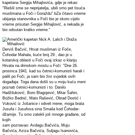
kapetana Sergija Mihajlovića, gdje je rekao:
"Riešili sme se neprijatelja, ubili smo pet tisuća
muslimana u Foči i Goraždu".
bZa čitavo vrieme
ubijanja stanovnika u Foči bio je skoro cijelo
vrieme prisutan Sergije Mihajlović, a nekada je
bio odsutan kratko vrieme."
Derviš Bačvić, Hrvat musliman iz Foče,
Čohodar Mahala, kuće broj 29., dao je u
kotarskoj oblasti u Foči ovaj izkaz o klanju
Hrvata na drinskom mostu u Foči: "Dne 26.
prosinca 1941. kad su četnici-komunisti harali i
palili po Foči, ja sam bio živi svjedok ovih
događaja: Toga dana došli su u moju kuću meni
poznati četnici-komunisti i to: Danilo
Hadžiluković, Boro Blagojević, Mitar Šahin,
Božko Bednić, Mato Rašević, Obrad Dostić i
Vuković iz Jošanice i odveli mene, moga brata
Jusufa i Jusufova sina Smaila kod Čohodar-
džamije. Tu smo zatekli još mnoge građane, od
kojih
sam poznavao: Avdagu Bačvića, Muju
Bačvića, Aziza Bačvića, Suljagu Isanovića,