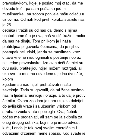
pravoslavkom, koje je poslao moj otac, da me
dovedu kući, pa sam pošla sa još tri
muslimanke i sa sobom ponijela našu odjeću u
uzlovima. Odmah kod prvih koraka susrelo nas
je 25.
četnika i tražili su od nas da idemo s njima
unatoč tome što je ovaj naš vodić tražio i molio
da nas ne diraju. Tom prilikom je i naša
pratiteljica prigovorila četnicima, da je njihov
postupak neljudski, jer da se muslimani kroz
čitavo vrieme nisu ogriešili o poštenje i obraz
niti jedne pravoslavke. Iza ovih rieči četnici su
ovu našu pratiteljicu htijeli nožem raztrgati, ali
uza sve to mi smo odvedene u jedno dvorište,
kojom
zgodom su nas htjeli pretraživati i naše
zavežnje. Tada su govorili, da mi žene nosimo
našim ljudima municiju i oružje, a to da je protiv
četnika. Ovom zgodom ja sam uspjela doletjeti
do avlijskih vrata i sa užasnim vriskom od
straha otvorila vrata i pobjegla. Ovaj četnik
počeo me proganjati, ali sam se ja sklonila za
onog drugog četnika, koji me je imao odvesti
kući, i onda je tek ovaj svojim energičnim i
odvažnim držanjem mene spasio. Kod svađe je