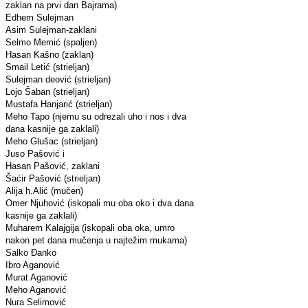
zaklan na prvi dan Bajrama)
Edhem Sulejman
Asim Sulejman-zaklani
Selmo Memić (spaljen)
Hasan Kašno (zaklan)
Smail Letić (strieljan)
Sulejman deović (strieljan)
Lojo Šaban (strieljan)
Mustafa Hanjarić (strieljan)
Meho Tapo (njemu su odrezali uho i nos i dva
dana kasnije ga zaklali)
Meho Glušac (strieljan)
Juso Pašović i
Hasan Pašović, zaklani
Šaćir Pašović (strieljan)
Alija h.Alić (mučen)
Omer Njuhović (iskopali mu oba oko i dva dana
kasnije ga zaklali)
Muharem Kalajgija (iskopali oba oka, umro
nakon pet dana mučenja u najtežim mukama)
Salko Đanko
Ibro Aganović
Murat Aganović
Meho Aganović
Nura Selimović