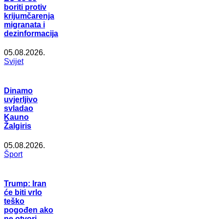
boriti protiv
krijumčarenja
migranata i
dezinformacija
05.08.2026.
Svijet
Dinamo
uvjerljivo
svladao
Kauno
Žalgiris
05.08.2026.
Šport
Trump: Iran
će biti vrlo
teško
pogođen ako
ne otvori