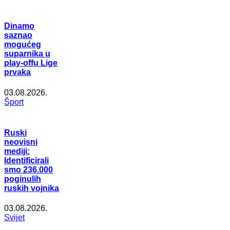
Dinamo
saznao
mogućeg
suparnika u
play-offu Lige
prvaka
03.08.2026.
Šport
Ruski
neovisni
mediji:
Identificirali
smo 236.000
poginulih
ruskih vojnika
03.08.2026.
Svijet