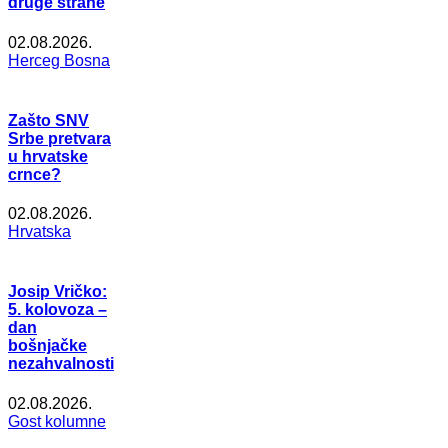
druge strane
02.08.2026.
Herceg Bosna
Zašto SNV
Srbe pretvara
u hrvatske
crnce?
02.08.2026.
Hrvatska
Josip Vričko:
5. kolovoza –
dan
bošnjačke
nezahvalnosti
02.08.2026.
Gost kolumne