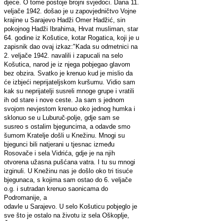
djece. O tome postoje brojni svjedoci. Dana 11.
veljače 1942. došao je u zapovjedničtvo Vojne
krajine u Sarajevo Hadži Omer Hadžić, sin
pokojnog Hadži Ibrahima, Hrvat musliman, star
64. godine iz Košutice, kotar Rogatica, koji je u
zapisnik dao ovaj izkaz:
"Kada su odmetnici na
2. veljače 1942. navalili i zapucali na selo
Košutica, narod je iz njega pobjegao glavom
bez obzira. Svatko je krenuo kud je mislio da
će izbjeći neprijateljskom kuršumu. Vidio sam
kak su neprijatelji susreli mnoge grupe i vratili
ih od stare i nove ceste. Ja sam s jednom
svojom nevjestom krenuo oko jednog humka i
sklonuo se u Luburuč-polje, gdje sam se
susreo s ostalim bjeguncima, a odavde smo
šumom Kratelje došli u Knežinu. Mnogi su
bjegunci bili natjerani u tjesnac između
Rosovače i sela Vidrića, gdje je na njih
otvorena užasna pušćana vatra. I tu su mnogi
izginuli. U Knežinu nas je došlo oko tri tisuće
bjegunaca, s kojima sam ostao do 6. veljače
o.g. i sutradan krenuo saonicama do
Podromanije, a
odavle u Sarajevo. U selo Košuticu pobjeglo je
sve što je ostalo na životu iz sela Oškoplje,