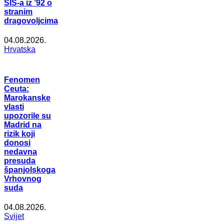
SIS-a iz ’92 o
stranim
dragovoljcima
04.08.2026.
Hrvatska
Fenomen
Ceuta:
Marokanske
vlasti
upozorile su
Madrid na
rizik koji
donosi
nedavna
presuda
španjolskoga
Vrhovnog
suda
04.08.2026.
Svijet