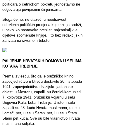
političara o četničkom pokretu jednostavno ne
odgovaraju povijesnim činjenicama
Stoga ćemo, ne ulazeći u neodrživost
određenih političkih procjena koje knjiga sadrži,
u nekoliko nastavaka prenijeti najzanimljivije
dijelove spomenute knjige, i to bez redakcijskih
zahvata na izvornom tekstu.
PALJENJE HRVATSKIH DOMOVA U SELIMA
KOTARA TREBINJE
Prema izvješću, što ga je oružničko krilno
zapovjedničtvo u Bileću dostavilo 20. listopada
1941. zapovjedničtvu divizijske jadranske
oblasti u Mostaru, zapalili su četnici-komunisti
7. kolovoza 1941. oružničku vojarnu u selu
Begovići-Kula, kotar Trebinje. U istom selu
zapalili su 28. kuća Hrvata muslimana, u selu
Lomači pet, u selu Sarani pet, i u selu Staro
Slano pet kuća. Sve su bile vlasničtvo Hrvata
muslimana seljaka.