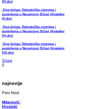
(IV.dio)
-Siva knjiga: Odmetnička zvjerstva i
pustošenja u Nezavisnoj Državi Hrvatskoj
(V.dio)
-Siva knjiga: Odmetnička zvjerstva i
pustošenja u Nezavisnoj Državi Hrvatskoj
(VI.dio)
-Siva knjiga: Odmetnička zvjerstva i
pustošenja u Nezavisnoj Državi Hrvatskoj
(VII.dio)
Share
0
najnovije
Prev
Next
Milanović:
Hrvatski