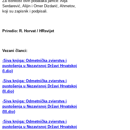
Za istinitost ovih podataka jamče: Alija
Serdarević, Alijin i Omer Dizdarić, Ahmetov,
koji su zapisnik i podpisali.
Priredio: R. Horvat / HRsvijet
Vezani članci:
-Siva knjiga: Odmetnička zvjerstva i
pustošenja u Nezavisnoj Državi Hrvatskoj
(I.dio)
-Siva knjiga: Odmetnička zvjerstva i
pustošenja u Nezavisnoj Državi Hrvatskoj
(II.dio)
-Siva knjiga: Odmetnička zvjerstva i
pustošenja u Nezavisnoj Državi Hrvatskoj
(III.dio)
-Siva knjiga: Odmetnička zvjerstva i
pustošenja u Nezavisnoj Državi Hrvatskoj