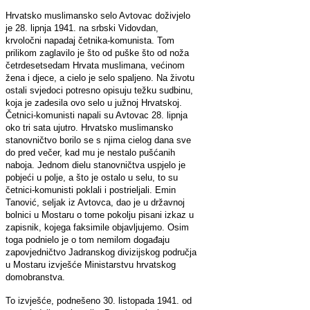
Hrvatsko muslimansko selo Avtovac doživjelo
je 28. lipnja 1941. na srbski Vidovdan,
krvoločni napadaj četnika-komunista. Tom
prilikom zaglavilo je što od puške što od noža
četrdesetsedam Hrvata muslimana, većinom
žena i djece, a cielo je selo spaljeno. Na životu
ostali svjedoci potresno opisuju težku sudbinu,
koja je zadesila ovo selo u južnoj Hrvatskoj.
Četnici-komunisti napali su Avtovac 28. lipnja
oko tri sata ujutro. Hrvatsko muslimansko
stanovničtvo borilo se s njima cielog dana sve
do pred večer, kad mu je nestalo pušćanih
naboja. Jednom dielu stanovničtva uspjelo je
pobjeći u polje, a što je ostalo u selu, to su
četnici-komunisti poklali i postrieljali. Emin
Tanović, seljak iz Avtovca, dao je u državnoj
bolnici u Mostaru o tome pokolju pisani izkaz u
zapisnik, kojega faksimile objavljujemo. Osim
toga podnielo je o tom nemilom događaju
zapovjedničtvo Jadranskog divizijskog područja
u Mostaru izvješće Ministarstvu hrvatskog
domobranstva.
To izvješće, podnešeno 30. listopada 1941. od