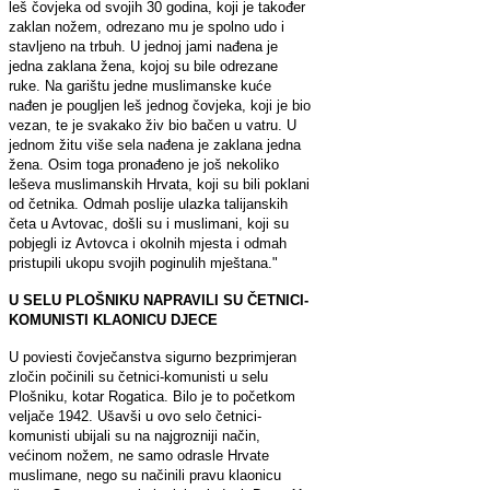
leš čovjeka od svojih 30 godina, koji je također
zaklan nožem, odrezano mu je spolno udo i
stavljeno na trbuh. U jednoj jami nađena je
jedna zaklana žena, kojoj su bile odrezane
ruke. Na garištu jedne muslimanske kuće
nađen je pougljen leš jednog čovjeka, koji je bio
vezan, te je svakako živ bio bačen u vatru. U
jednom žitu više sela nađena je zaklana jedna
žena. Osim toga pronađeno je još nekoliko
leševa muslimanskih Hrvata, koji su bili poklani
od četnika. Odmah poslije ulazka talijanskih
četa u Avtovac, došli su i muslimani, koji su
pobjegli iz Avtovca i okolnih mjesta i odmah
pristupili ukopu svojih poginulih mještana."
U SELU PLOŠNIKU NAPRAVILI SU ČETNICI-
KOMUNISTI KLAONICU DJECE
U poviesti čovječanstva sigurno bezprimjeran
zločin počinili su četnici-komunisti u selu
Plošniku, kotar Rogatica. Bilo je to početkom
veljače 1942. Ušavši u ovo selo četnici-
komunisti ubijali su na najgrozniji način,
većinom nožem, ne samo odrasle Hrvate
muslimane, nego su načinili pravu klaonicu