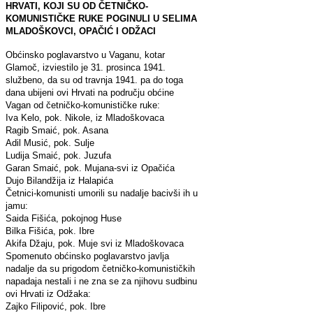
HRVATI, KOJI SU OD ČETNIČKO-
KOMUNISTIČKE RUKE POGINULI U SELIMA
MLADOŠKOVCI, OPAČIĆ I ODŽACI
Obćinsko poglavarstvo u Vaganu, kotar
Glamoč, izviestilo je 31. prosinca 1941.
službeno, da su od travnja 1941. pa do toga
dana ubijeni ovi Hrvati na području obćine
Vagan od četničko-komunističke ruke:
Iva Kelo, pok. Nikole, iz Mladoškovaca
Ragib Smaić, pok. Asana
Adil Musić, pok. Sulje
Ludija Smaić, pok. Juzufa
Garan Smaić, pok. Mujana-svi iz Opačića
Dujo Bilandžija iz Halapića
Četnici-komunisti umorili su nadalje bacivši ih u
jamu:
Saida Fišića, pokojnog Huse
Bilka Fišića, pok. Ibre
Akifa Džaju, pok. Muje svi iz Mladoškovaca
Spomenuto obćinsko poglavarstvo javlja
nadalje da su prigodom četničko-komunističkih
napadaja nestali i ne zna se za njihovu sudbinu
ovi Hrvati iz Odžaka:
Zajko Filipović, pok. Ibre