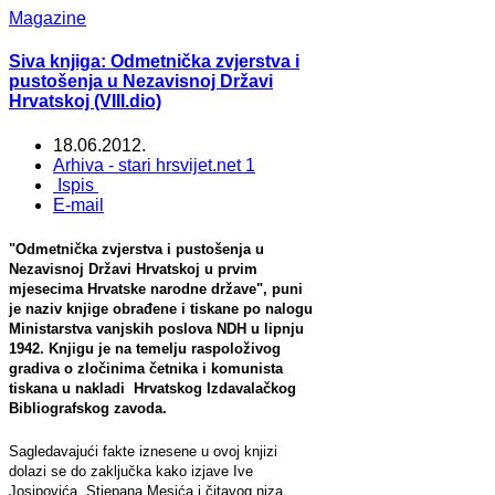
Magazine
Siva knjiga: Odmetnička zvjerstva i
pustošenja u Nezavisnoj Državi
Hrvatskoj (VIII.dio)
18.06.2012.
Arhiva - stari hrsvijet.net 1
Ispis
E-mail
"Odmetnička zvjerstva i pustošenja u
Nezavisnoj Državi Hrvatskoj u prvim
mjesecima Hrvatske narodne države", puni
je naziv knjige obrađene i tiskane po nalogu
Ministarstva vanjskih poslova NDH u lipnju
1942. Knjigu je na temelju raspoloživog
gradiva o zločinima četnika i komunista
tiskana u nakladi Hrvatskog Izdavalačkog
Bibliografskog zavoda.
Sagledavajući fakte iznesene u ovoj knjizi
dolazi se do zaključka kako izjave Ive
Josipovića, Stjepana Mesića i čitavog niza