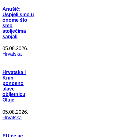
Anušić:
Uspjeli smo u
onome što
smo
stoljećima
sanjali
05.08.2026.
Hrvatska
Hrvatska i
Knin
ponosno
slave
obljetnicu
Oluje
05.08.2026.
Hrvatska
EU će se