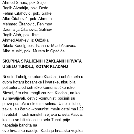
Ahmed Smaić, pok.Sulje
Ragib Alvadrija, pok. Dede
Fehim Čitahović, pok. Salke
Alko Čitahović, pok. Ahmeta
Mehmed Čitahović, Fehimov
Džemalija Čitahović, Salihov
Ragib Alah, pok. Ibre
Ahmed Alah-svi iz Odžaka
Nikola Kaselj, pok. Ivana iz Mladoškovaca
Alko Musić, pok. Murata iz Opačića
SKUPINA SPALJENIH I ZAKLANIH HRVATA
U SELU TUHOLJ, KOTAR KLADANJ
Ni selo Tuholj, u kotaru Kladanj, i uobće sela u
ovom kotaru bosanske Hrvatske, nisu bila
pošteđena od četničko-komunističke ruke.
Biesni, što nisu mogli zauzeti Kladanj, na koji
su navaljivali, četnici-komunisti počinili su
prave pustoši u okolnim selima. U selu Tuholj
zaklali su četnici-komunisti među ostalima i 22.
hrvatskih muslimanskih seljaka iz sela Pauča,
koji su se bili sklonili u selo Tuholj prije
napadaja bandita na
ovo hrvatsko naselje. Kada je hrvatska vojska