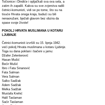
Točionice i Dindiće i opljačkali sva ova sela, a
zatim ih zapalili. Kakva su sve zvjerstva radili
četnici-komunisti, vidi se po tome, što su na
tisuće Hrvata onoga kraja, budući su bili
nenaoružani, bježali glavom bez obzira da
spase svoje živote!
POKOLJ HRVATA MUSLIMANA U KOTARU
LJUBINJE
Četnici-komunisti izvršili su 15. lipnja 1942.
veći pokolj Hrvata muslimana u kotaru Ljubinje.
Toga su dana poklani i bačeni u jamu:
Džafer Zelenterović
Hasan Mušić
Bećir Mušić
Ibro i Fata Sinanović
Fata Salman
Vera Salman
Salko Sadžak
Adem Sadžak
Melka Sadžak
Mustafa Krehić
Halil Taslaman
Saćir Taslaman