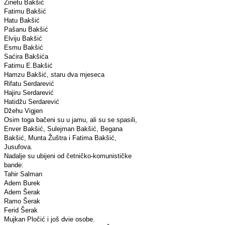
Zinetu Bakšić
Fatimu Bakšić
Hatu Bakšić
Pašanu Bakšić
Elviju Bakšić
Esmu Bakšić
Saćira Bakšića
Fatimu E.Bakšić
Hamzu Bakšić, staru dva mjeseca
Rifatu Serdarević
Hajiru Serdarević
Hatidžu Serdarević
Džehu Vigjen
Osim toga bačeni su u jamu, ali su se spasili,
Enver Bakšić, Sulejman Bakšić, Begana
Bakšić, Munta Žuštra i Fatima Bakšić,
Jusufova.
Nadalje su ubijeni od četničko-komunističke
bande:
Tahir Salman
Adem Burek
Adem Šerak
Ramo Šerak
Ferid Šerak
Mujkan Pločić i još dvie osobe.