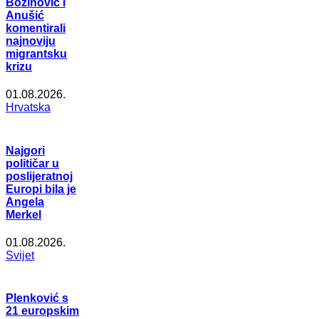
Božinović i
Anušić
komentirali
najnoviju
migrantsku
krizu
01.08.2026.
Hrvatska
Najgori
političar u
poslijeratnoj
Europi bila je
Angela
Merkel
01.08.2026.
Svijet
Plenković s
21 europskim