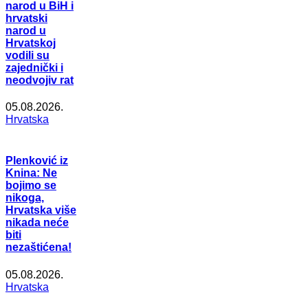
narod u BiH i
hrvatski
narod u
Hrvatskoj
vodili su
zajednički i
neodvojiv rat
05.08.2026.
Hrvatska
Plenković iz
Knina: Ne
bojimo se
nikoga,
Hrvatska više
nikada neće
biti
nezaštićena!
05.08.2026.
Hrvatska