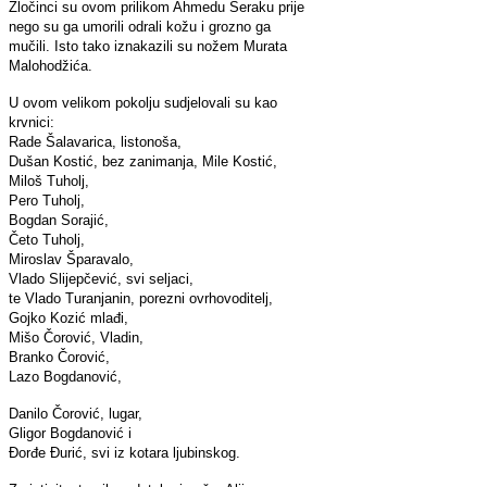
Zločinci su ovom prilikom Ahmedu Šeraku prije
nego su ga umorili odrali kožu i grozno ga
mučili. Isto tako iznakazili su nožem Murata
Malohodžića.
U ovom velikom pokolju sudjelovali su kao
krvnici:
Rade Šalavarica, listonoša,
Dušan Kostić, bez zanimanja, Mile Kostić,
Miloš Tuholj,
Pero Tuholj,
Bogdan Sorajić,
Četo Tuholj,
Miroslav Šparavalo,
Vlado Slijepčević, svi seljaci,
te Vlado Turanjanin, porezni ovrhovoditelj,
Gojko Kozić mlađi,
Mišo Čorović, Vladin,
Branko Čorović,
Lazo Bogdanović,
Danilo Čorović, lugar,
Gligor Bogdanović i
Đorđe Đurić, svi iz kotara ljubinskog.