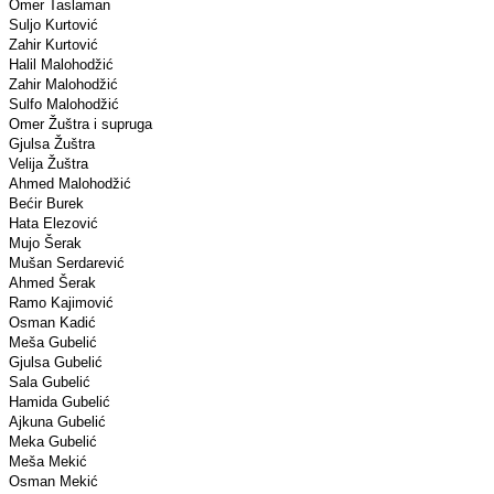
Omer Taslaman
Suljo Kurtović
Zahir Kurtović
Halil Malohodžić
Zahir Malohodžić
Sulfo Malohodžić
Omer Žuštra i supruga
Gjulsa Žuštra
Velija Žuštra
Ahmed Malohodžić
Bećir Burek
Hata Elezović
Mujo Šerak
Mušan Serdarević
Ahmed Šerak
Ramo Kajimović
Osman Kadić
Meša Gubelić
Gjulsa Gubelić
Sala Gubelić
Hamida Gubelić
Ajkuna Gubelić
Meka Gubelić
Meša Mekić
Osman Mekić