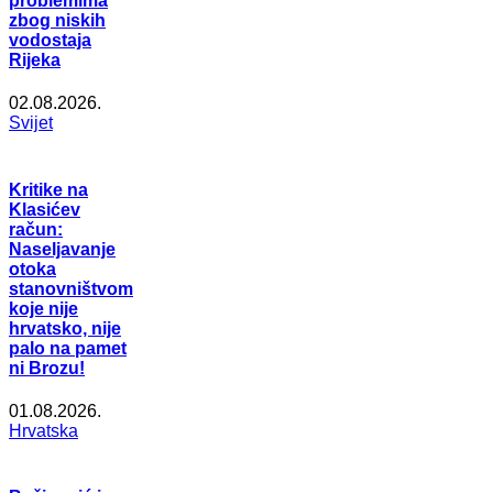
problemima
zbog niskih
vodostaja
Rijeka
02.08.2026.
Svijet
Kritike na
Klasićev
račun:
Naseljavanje
otoka
stanovništvom
koje nije
hrvatsko, nije
palo na pamet
ni Brozu!
01.08.2026.
Hrvatska