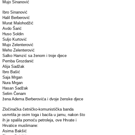
Mujo Sinanović
Ibro Sinanović
Halil Berberović
Murat Malohodžić
Avdo Šarić
Huso Soldin
Suljo Kurtović
Mujo Zelenterović
Meho Zelenterović
Salko Hamzić sa ženom i troje djece
Pemba Grozdanić
Alija Sadžak
Ibro Bašić
Saja Mrgan
Nura Mrgan
Hasan Sadžak
Selim Čenam
žena Adema Berberovića i dvoje ženske djece
Zločinačka četničko-komunistička banda
usmrtila je osim toga i bacila u jamu, nakon što
ih je spalila pomoću petroleja, ove Hrvate i
Hrvatice muslimane:
Asima Bakšić