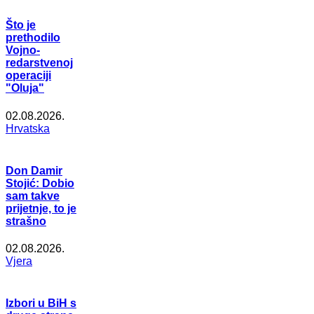
Što je
prethodilo
Vojno-
redarstvenoj
operaciji
"Oluja"
02.08.2026.
Hrvatska
Don Damir
Stojić: Dobio
sam takve
prijetnje, to je
strašno
02.08.2026.
Vjera
Izbori u BiH s