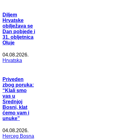
Diljem
Hrvatske
obilježava se
Dan pobjede i
31. obljetnica
Oluje
04.08.2026.
Hrvatska
Priveden
zbog poruka:
“Klali smo
vas u
Srednjoj
Bosni, klat
ćemo vam i
unuke”
04.08.2026.
Herceg Bosna