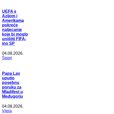
UEFA s
Azijom i
Amerikama
pokreće
natjecanje
koje bi moglo
uništiti FIFA-
ino SP
04.08.2026.
Šport
Papa Lav
uputio
posebnu
poruku za
Mladifest u
Međugorju
04.08.2026.
Vjera