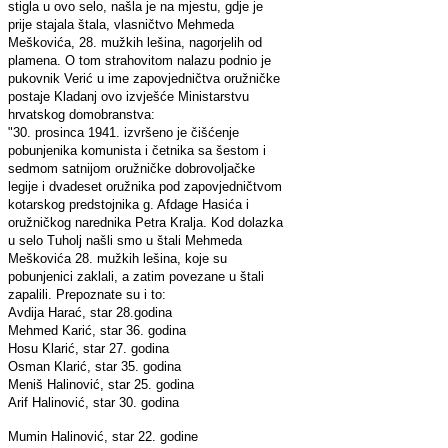
stigla u ovo selo, našla je na mjestu, gdje je
prije stajala štala, vlasničtvo Mehmeda
Meškovića, 28. mužkih lešina, nagorjelih od
plamena. O tom strahovitom nalazu podnio je
pukovnik Verić u ime zapovjedničtva oružničke
postaje Kladanj ovo izvješće Ministarstvu
hrvatskog domobranstva:
"30. prosinca 1941. izvršeno je čišćenje
pobunjenika komunista i četnika sa šestom i
sedmom satnijom oružničke dobrovoljačke
legije i dvadeset oružnika pod zapovjedničtvom
kotarskog predstojnika g. Afdage Hasića i
oružničkog narednika Petra Kralja. Kod dolazka
u selo Tuholj našli smo u štali Mehmeda
Meškovića 28. mužkih lešina, koje su
pobunjenici zaklali, a zatim povezane u štali
zapalili. Prepoznate su i to:
Avdija Harać, star 28.godina
Mehmed Karić, star 36. godina
Hosu Klarić, star 27. godina
Osman Klarić, star 35. godina
Meniš Halinović, star 25. godina
Arif Halinović, star 30. godina
Mumin Halinović, star 22. godine