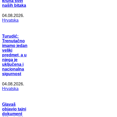
kruna svih
naših bitaka
04.08.2026.
Hrvatska
Turudić:
Trenutačno
imamo jedan
veliki
predmet, a u
njega je
uključena i
nacionalna
sigurnost
04.08.2026.
Hrvatska
Glavaš
objavio tajni
dokument