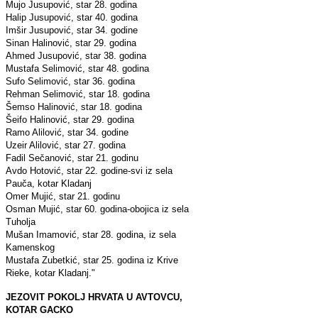
Mujo Jusupović, star 28. godina
Halip Jusupović, star 40. godina
Imšir Jusupović, star 34. godine
Sinan Halinović, star 29. godina
Ahmed Jusupović, star 38. godina
Mustafa Selimović, star 48. godina
Sufo Selimović, star 36. godina
Rehman Selimović, star 18. godina
Šemso Halinović, star 18. godina
Šeifo Halinović, star 29. godina
Ramo Alilović, star 34. godine
Uzeir Alilović, star 27. godina
Fadil Sečanović, star 21. godinu
Avdo Hotović, star 22. godine-svi iz sela
Pauča, kotar Kladanj
Omer Mujić, star 21. godinu
Osman Mujić, star 60. godina-obojica iz sela
Tuholja
Mušan Imamović, star 28. godina, iz sela
Kamenskog
Mustafa Zubetkić, star 25. godina iz Krive
Rieke, kotar Kladanj."
JEZOVIT POKOLJ HRVATA U AVTOVCU,
KOTAR GACKO