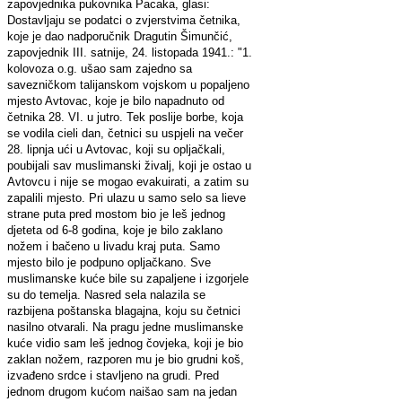
zapovjednika pukovnika Pacaka, glasi:
Dostavljaju se podatci o zvjerstvima četnika,
koje je dao nadporučnik Dragutin Šimunčić,
zapovjednik III. satnije, 24. listopada 1941.: "1.
kolovoza o.g. ušao sam zajedno sa
savezničkom talijanskom vojskom u popaljeno
mjesto Avtovac, koje je bilo napadnuto od
četnika 28. VI. u jutro. Tek poslije borbe, koja
se vodila cieli dan, četnici su uspjeli na večer
28. lipnja ući u Avtovac, koji su opljačkali,
poubijali sav muslimanski živalj, koji je ostao u
Avtovcu i nije se mogao evakuirati, a zatim su
zapalili mjesto. Pri ulazu u samo selo sa lieve
strane puta pred mostom bio je leš jednog
djeteta od 6-8 godina, koje je bilo zaklano
nožem i bačeno u livadu kraj puta. Samo
mjesto bilo je podpuno opljačkano. Sve
muslimanske kuće bile su zapaljene i izgorjele
su do temelja. Nasred sela nalazila se
razbijena poštanska blagajna, koju su četnici
nasilno otvarali. Na pragu jedne muslimanske
kuće vidio sam leš jednog čovjeka, koji je bio
zaklan nožem, razporen mu je bio grudni koš,
izvađeno srdce i stavljeno na grudi. Pred
jednom drugom kućom naišao sam na jedan