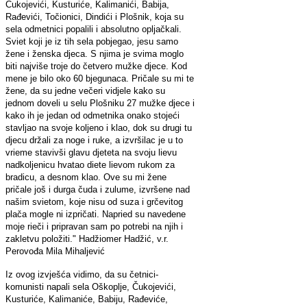
Čukojevići, Kusturiće, Kalimanići, Babija,
Rađevići, Točionici, Dindići i Plošnik, koja su
sela odmetnici popalili i absolutno opljačkali.
Sviet koji je iz tih sela pobjegao, jesu samo
žene i ženska djeca. S njima je svima moglo
biti najviše troje do četvero mužke djece. Kod
mene je bilo oko 60 bjegunaca. Pričale su mi te
žene, da su jedne večeri vidjele kako su
jednom doveli u selu Plošniku 27 mužke djece i
kako ih je jedan od odmetnika onako stojeći
stavljao na svoje koljeno i klao, dok su drugi tu
djecu držali za noge i ruke, a izvršilac je u to
vrieme stavivši glavu djeteta na svoju lievu
nadkoljenicu hvatao diete lievom rukom za
bradicu, a desnom klao. Ove su mi žene
pričale još i durga čuda i zulume, izvršene nad
našim svietom, koje nisu od suza i grčevitog
plača mogle ni izpričati. Napried su navedene
moje rieči i pripravan sam po potrebi na njih i
zakletvu položiti." Hadžiomer Hadžić, v.r.
Perovođa Mila Mihaljević
Iz ovog izvješća vidimo, da su četnici-
komunisti napali sela Oškoplje, Čukojevići,
Kusturiće, Kalimaniće, Babiju, Rađeviće,