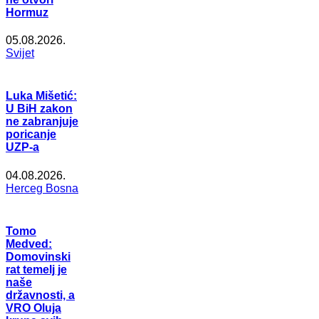
Hormuz
05.08.2026.
Svijet
Luka Mišetić:
U BiH zakon
ne zabranjuje
poricanje
UZP-a
04.08.2026.
Herceg Bosna
Tomo
Medved:
Domovinski
rat temelj je
naše
državnosti, a
VRO Oluja