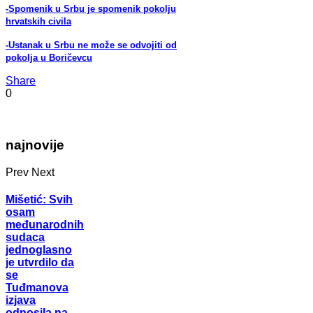
-Spomenik u Srbu je spomenik pokolju
hrvatskih civila
-Ustanak u Srbu ne može se odvojiti od
pokolja u Boričevcu
Share
0
najnovije
Prev
Next
Mišetić: Svih
osam
međunarodnih
sudaca
jednoglasno
je utvrdilo da
se
Tuđmanova
izjava
odnosila na