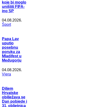
koje bi moglo
uništiti FIFA-
ino SP
04.08.2026.
Šport
Papa Lav
uputio
posebnu
poruku za
Mladifest u
Međugorju
04.08.2026.
Vjera
Diljem
Hrvatske
obilježava se
Dan pobjede i
31. obljetnica