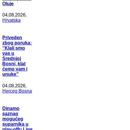
Oluje
04.08.2026.
Hrvatska
Priveden
zbog poruka:
“Klali smo
vas u
Srednjoj
Bosni, klat
ćemo vam i
unuke”
04.08.2026.
Herceg Bosna
Dinamo
saznao
mogućeg
suparnika u
play-offu Lige