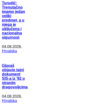
Turudić:
Trenutačno
imamo jedan
veliki
predmet, a u
njega je
uključena i
nacionalna
sigurnost
04.08.2026.
Hrvatska
Glavaš
objavio tajni
dokument
SIS-a iz ’92 o
stranim
dragovoljcima
04.08.2026.
Hrvatska