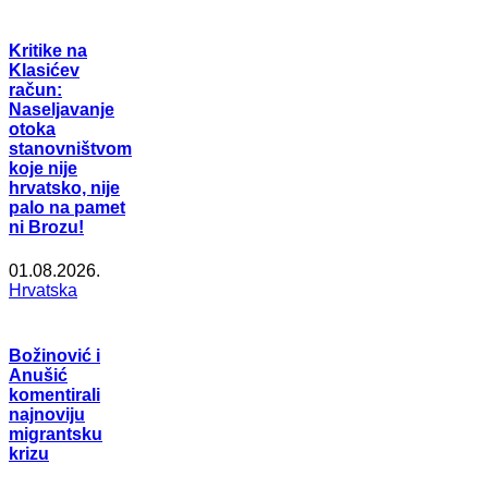
Kritike na
Klasićev
račun:
Naseljavanje
otoka
stanovništvom
koje nije
hrvatsko, nije
palo na pamet
ni Brozu!
01.08.2026.
Hrvatska
Božinović i
Anušić
komentirali
najnoviju
migrantsku
krizu