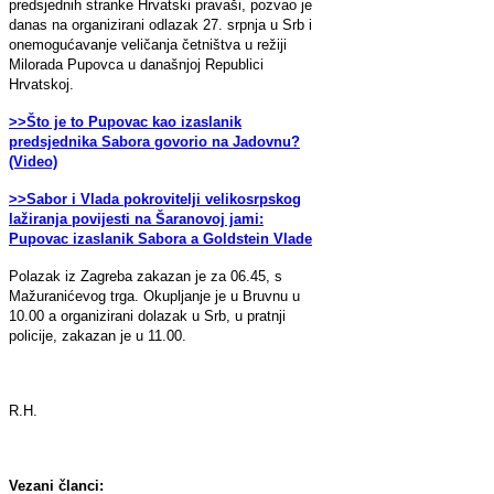
predsjednih stranke Hrvatski pravaši, pozvao je
danas na organizirani odlazak 27. srpnja u Srb i
onemogućavanje veličanja četništva u režiji
Milorada Pupovca u današnjoj Republici
Hrvatskoj.
>>Što je to Pupovac kao izaslanik
predsjednika Sabora govorio na Jadovnu?
(Video)
>>Sabor i Vlada pokrovitelji velikosrpskog
lažiranja povijesti na Šaranovoj jami:
Pupovac izaslanik Sabora a Goldstein Vlade
Polazak iz Zagreba zakazan je za 06.45, s
Mažuranićevog trga. Okupljanje je u Bruvnu u
10.00 a organizirani dolazak u Srb, u pratnji
policije, zakazan je u 11.00.
R.H.
Vezani članci: