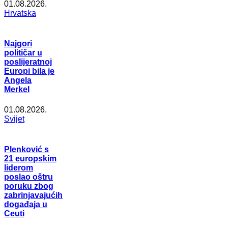
01.08.2026.
Hrvatska
Najgori
političar u
poslijeratnoj
Europi bila je
Angela
Merkel
01.08.2026.
Svijet
Plenković s
21 europskim
liderom
poslao oštru
poruku zbog
zabrinjavajućih
događaja u
Ceuti