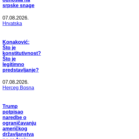
srpske snage
07.08.2026.
Hrvatska
Konaković:
Što je
konstitutivnost?
Što je
legitimno
predstavljanje?
07.08.2026.
Herceg Bosna
Trump
potpisao
naredbe o
ograničavanju
američkog
državljanstva