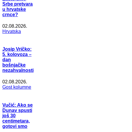
Srbe pretvara
u hrvatske
crnce?
02.08.2026.
Hrvatska
Josip Vričko:
5. kolovoza –
dan
bošnjačke
nezahvalnosti
02.08.2026.
Gost kolumne
Vučić: Ako se
Dunav spusti
još 30
centimetara,
gotovi smo