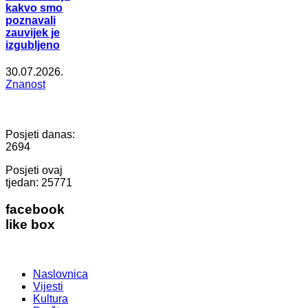
kakvo smo
poznavali
zauvijek je
izgubljeno
30.07.2026.
Znanost
Posjeti danas:
2694
Posjeti ovaj
tjedan:
25771
facebook
like box
Naslovnica
Vijesti
Kultura