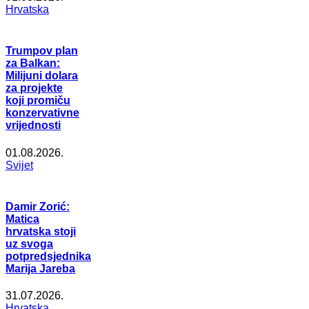
Hrvatska
Trumpov plan
za Balkan:
Milijuni dolara
za projekte
koji promiču
konzervativne
vrijednosti
01.08.2026.
Svijet
Damir Zorić:
Matica
hrvatska stoji
uz svoga
potpredsjednika
Marija Jareba
31.07.2026.
Hrvatska