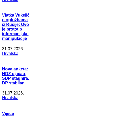
Vlatka Vukelić
o optužbama
iz Rusije: Ovo
je prototip
informacijske
manipulacije
31.07.2026.
Hrvatska
Nova anketa:
HDZ ojačao,
SDP stagnira,
DP stabilan
31.07.2026.
Hrvatska
Vijeće