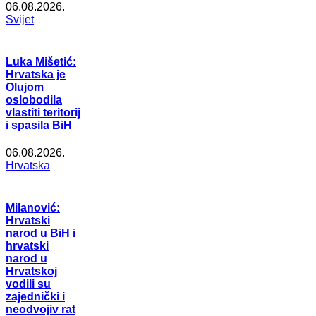
06.08.2026.
Svijet
Luka Mišetić:
Hrvatska je
Olujom
oslobodila
vlastiti teritorij
i spasila BiH
06.08.2026.
Hrvatska
Milanović:
Hrvatski
narod u BiH i
hrvatski
narod u
Hrvatskoj
vodili su
zajednički i
neodvojiv rat