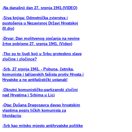
-Na današnji dan 27. srpnja 1941.(VIDEO)
-Siva knjiga: Odmetnička zvjerstva i
pustošenja u Nezavisnoj Državi Hrvatskoj
(II.dio)
-Drvar: Dan molitvenog sjećanja na nevine
žrtve pobijene 27. srpnja 1941. (Video)
-Tko su to ljudi koji u Srbu groteskno slave
zločine i zločince?
-Srb, 27 srpnja 1941. - Pobuna, četnika,
komunista i talijanskih fašista protiv Hrvata i
Hrvatske a ne antifašistički ustanak!
-Okrutni komunističko-partizanski zločini
nad Hrvatima i Srbima u Lici
-Otac Dušana Dragosavca davao hrvatskim
vlastima popis ličkih komunista za
likvidaciju
-Srb kao mitsko mjesto antihrvatske politike