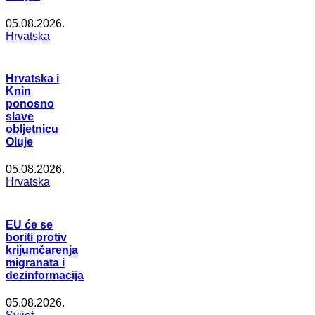
05.08.2026.
Hrvatska
Hrvatska i
Knin
ponosno
slave
obljetnicu
Oluje
05.08.2026.
Hrvatska
EU će se
boriti protiv
krijumčarenja
migranata i
dezinformacija
05.08.2026.