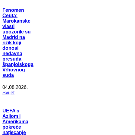
Fenomen
Ceuta:
Marokanske
vlasti
upozorile su
Madrid na
rizik koji
donosi
nedavna
presuda
španjolskoga
Vrhovnog
suda
04.08.2026.
Svijet
UEFA s
Azijom i
Amerikama
pokreće
natjecanje