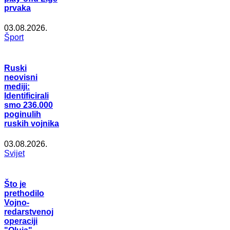
prvaka
03.08.2026.
Šport
Ruski
neovisni
mediji:
Identificirali
smo 236.000
poginulih
ruskih vojnika
03.08.2026.
Svijet
Što je
prethodilo
Vojno-
redarstvenoj
operaciji