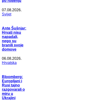
po rođenju
07.08.2026.
Svijet
Ante Šušnjar:
Hrvati nisu
napadali,
nego su
branili svoje
domove
06.08.2026.
Hrvatska
Bloomberg:
Europljani i
Rusi tajno
razgovarali o
miru u
Ukrajini