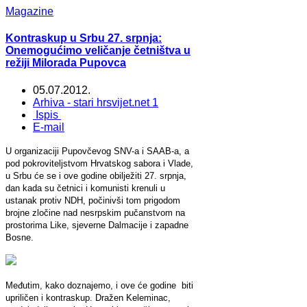
Magazine
Kontraskup u Srbu 27. srpnja:
Onemogućimo veličanje četništva u
režiji Milorada Pupovca
05.07.2012.
Arhiva - stari hrsvijet.net 1
Ispis
E-mail
U organizaciji Pupovčevog SNV-a i SAAB-a, a
pod pokroviteljstvom Hrvatskog sabora i Vlade,
u Srbu će se i ove godine obilježiti 27. srpnja,
dan kada su četnici i komunisti krenuli u
ustanak protiv NDH, počinivši tom prigodom
brojne zločine nad nesrpskim pučanstvom na
prostorima Like, sjeverne Dalmacije i zapadne
Bosne.
Međutim, kako doznajemo, i ove će godine biti
upriličen i kontraskup. Dražen Keleminac,