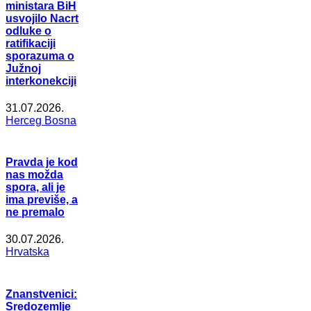
ministara BiH
usvojilo Nacrt
odluke o
ratifikaciji
sporazuma o
Južnoj
interkonekciji
31.07.2026.
Herceg Bosna
Pravda je kod
nas možda
spora, ali je
ima previše, a
ne premalo
30.07.2026.
Hrvatska
Znanstvenici:
Sredozemlje