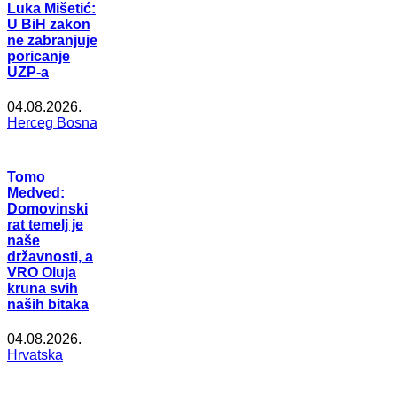
Luka Mišetić:
U BiH zakon
ne zabranjuje
poricanje
UZP-a
04.08.2026.
Herceg Bosna
Tomo
Medved:
Domovinski
rat temelj je
naše
državnosti, a
VRO Oluja
kruna svih
naših bitaka
04.08.2026.
Hrvatska