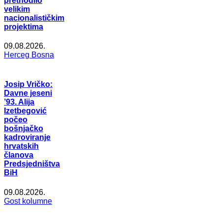
prethodilo
velikim
nacionalističkim
projektima
09.08.2026.
Herceg Bosna
Josip Vričko:
Davne jeseni
’93. Alija
Izetbegović
počeo
bošnjačko
kadroviranje
hrvatskih
članova
Predsjedništva
BiH
09.08.2026.
Gost kolumne