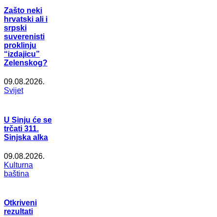
Zašto neki
hrvatski ali i
srpski
suverenisti
proklinju
“izdajicu”
Zelenskog?
09.08.2026.
Svijet
U Sinju će se
trčati 311.
Sinjska alka
09.08.2026.
Kulturna
baština
Otkriveni
rezultati