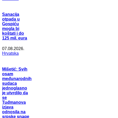
Sanacija
otpada u
Gospiću
mogla bi
koštati i do
125 mil. eura
07.08.2026.
Hrvatska
Mišetić: Svih
osam
međunarodnih
sudaca
jednoglasno
je utvrdilo da
se
Tuđmanova
izjava
odnosila na
srpske snage