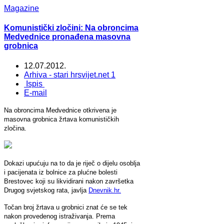
Magazine
Komunistički zločini: Na obroncima
Medvednice pronađena masovna
grobnica
12.07.2012.
Arhiva - stari hrsvijet.net 1
Ispis
E-mail
Na obroncima Medvednice otkrivena je
masovna grobnica žrtava komunističkih
zločina.
Dokazi upućuju na to da je riječ o dijelu osoblja
i pacijenata iz bolnice za plućne bolesti
Brestovec koji su likvidirani nakon završetka
Drugog svjetskog rata, javlja
Dnevnik.hr.
Točan broj žrtava u grobnici znat će se tek
nakon provedenog istraživanja. Prema