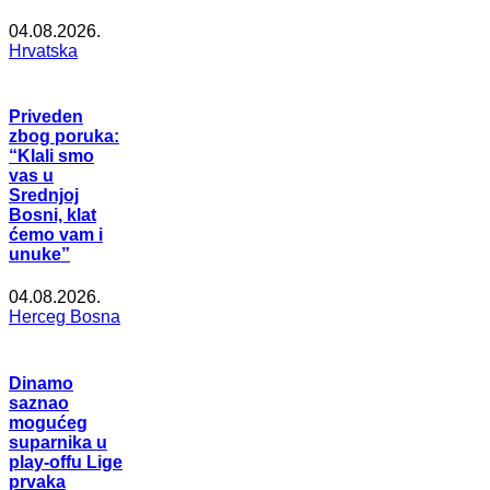
04.08.2026.
Hrvatska
Priveden
zbog poruka:
“Klali smo
vas u
Srednjoj
Bosni, klat
ćemo vam i
unuke”
04.08.2026.
Herceg Bosna
Dinamo
saznao
mogućeg
suparnika u
play-offu Lige
prvaka