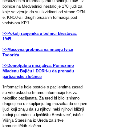
neslužbenim informacijama u svibnju 1945. iz
bolnice na Medvednici nestalo je 170 ljudi za
koje se vjeruje da su likvidirani od strane OZN-
e, KNOJ-a i drugih oružanih formacija pod
vodstvom KPJ.
>>Pokolj ranjenika u bolnici Brestovac
1945.
>>Masovna grobnica na imanju Ivice
Todorića
>>Domoljubna inicijativa: Pomozimo
Mladenu Bajiću i DORH-u da pronađu
partizanske zločince
'Informacije koje postoje o pacijentima zasad
su vrlo oskudne.Imamo informacije tek za
nekoliko pacijenata. Za ured bi bilo iznimno
dragocjeno u skupljanju tog mozaika da se jave
ljudi koji znaju da su njihovi neki njihovi bližnji
zadnji put viđeni u lječilištu Brestovec', ističe
Višnja Starešina iz Ureda za žrtve
komunističkih zločina.