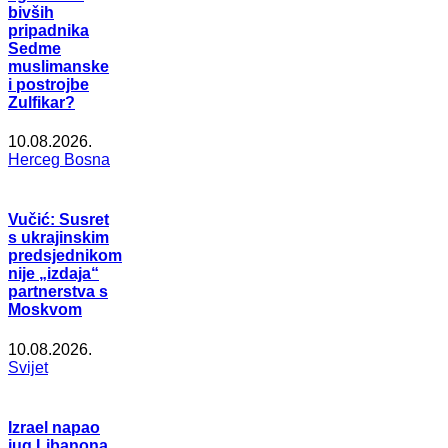
bivših
pripadnika
Sedme
muslimanske
i postrojbe
Zulfikar?
10.08.2026.
Herceg Bosna
Vučić: Susret
s ukrajinskim
predsjednikom
nije „izdaja“
partnerstva s
Moskvom
10.08.2026.
Svijet
Izrael napao
jug Libanona