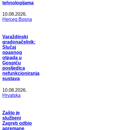
tehnologijama
10.08.2026.
Herceg Bosna
Varaždinski
gradonačelnik:
Slučaj
opasnog
otpada u
Gospiću
posljedica
nefunkcioniranja
sustava
10.08.2026.
Hrvatska
Zašto je
službeni
Zagreb odbio
agremane