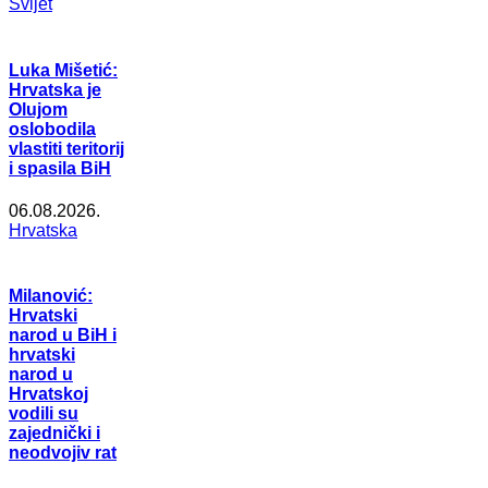
Svijet
Luka Mišetić:
Hrvatska je
Olujom
oslobodila
vlastiti teritorij
i spasila BiH
06.08.2026.
Hrvatska
Milanović:
Hrvatski
narod u BiH i
hrvatski
narod u
Hrvatskoj
vodili su
zajednički i
neodvojiv rat