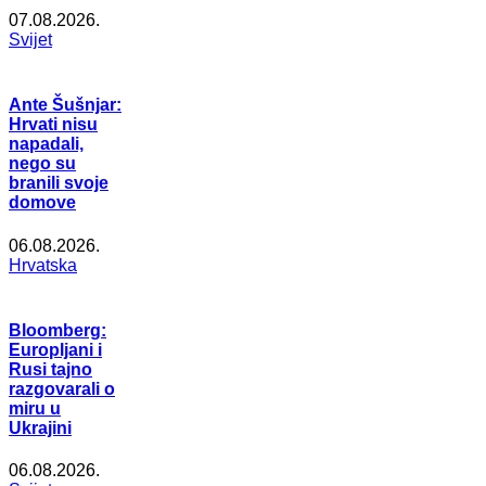
07.08.2026.
Svijet
Ante Šušnjar:
Hrvati nisu
napadali,
nego su
branili svoje
domove
06.08.2026.
Hrvatska
Bloomberg:
Europljani i
Rusi tajno
razgovarali o
miru u
Ukrajini
06.08.2026.