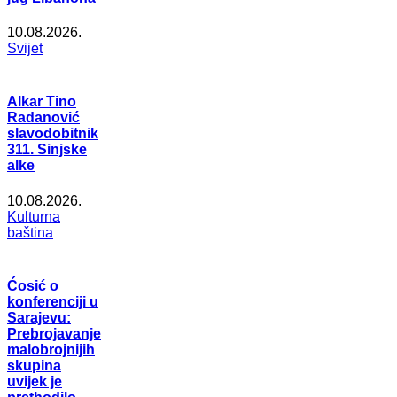
10.08.2026.
Svijet
Alkar Tino
Radanović
slavodobitnik
311. Sinjske
alke
10.08.2026.
Kulturna
baština
Ćosić o
konferenciji u
Sarajevu:
Prebrojavanje
malobrojnijih
skupina
uvijek je