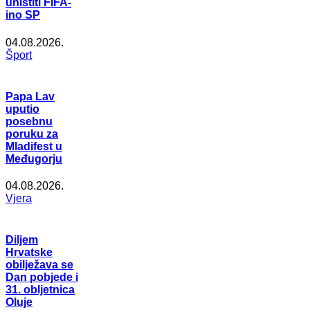
uništiti FIFA-
ino SP
04.08.2026.
Šport
Papa Lav
uputio
posebnu
poruku za
Mladifest u
Međugorju
04.08.2026.
Vjera
Diljem
Hrvatske
obilježava se
Dan pobjede i
31. obljetnica
Oluje