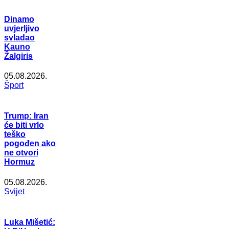
Dinamo
uvjerljivo
svladao
Kauno
Žalgiris
05.08.2026.
Šport
Trump: Iran
će biti vrlo
teško
pogođen ako
ne otvori
Hormuz
05.08.2026.
Svijet
Luka Mišetić: