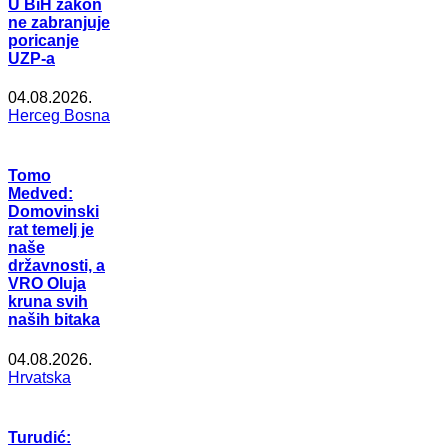
U BiH zakon
ne zabranjuje
poricanje
UZP-a
04.08.2026.
Herceg Bosna
Tomo
Medved:
Domovinski
rat temelj je
naše
državnosti, a
VRO Oluja
kruna svih
naših bitaka
04.08.2026.
Hrvatska
Turudić: