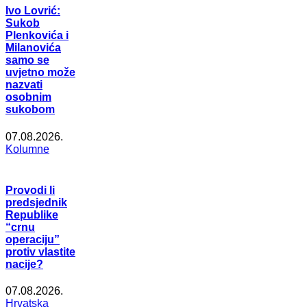
Ivo Lovrić:
Sukob
Plenkovića i
Milanovića
samo se
uvjetno može
nazvati
osobnim
sukobom
07.08.2026.
Kolumne
Provodi li
predsjednik
Republike
“crnu
operaciju”
protiv vlastite
nacije?
07.08.2026.
Hrvatska