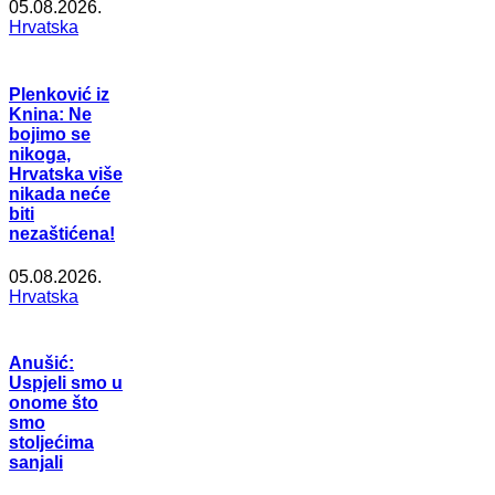
05.08.2026.
Hrvatska
Plenković iz
Knina: Ne
bojimo se
nikoga,
Hrvatska više
nikada neće
biti
nezaštićena!
05.08.2026.
Hrvatska
Anušić:
Uspjeli smo u
onome što
smo
stoljećima
sanjali