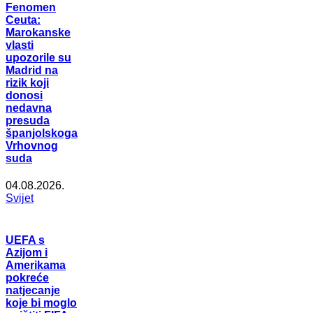
Fenomen
Ceuta:
Marokanske
vlasti
upozorile su
Madrid na
rizik koji
donosi
nedavna
presuda
španjolskoga
Vrhovnog
suda
04.08.2026.
Svijet
UEFA s
Azijom i
Amerikama
pokreće
natjecanje
koje bi moglo