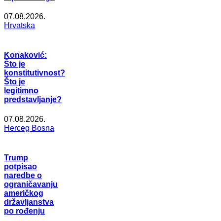
07.08.2026.
Hrvatska
Konaković:
Što je
konstitutivnost?
Što je
legitimno
predstavljanje?
07.08.2026.
Herceg Bosna
Trump
potpisao
naredbe o
ograničavanju
američkog
državljanstva
po rođenju