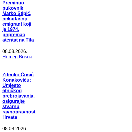
Preminuo
pukovnik
Marko Stipić,
nekadašnji
emigrant koji
je 1974.
pripremao
atentat na Tita
08.08.2026.
Herceg Bosna
Zdenko Ćosić
Konakoviću:
Umjesto
etničkog
prebrojavanja,
osigurajte
stvarnu
ravnopravnost
Hrvata
08.08.2026.