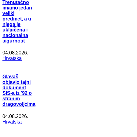
Trenutačno
imamo jedan
veliki
predmet, a u
njega je
uključena i
nacionalna
sigurnost
04.08.2026.
Hrvatska
Glavaš
objavio tajni
dokument
SIS-a iz ’92 o
stranim
dragovoljcima
04.08.2026.
Hrvatska