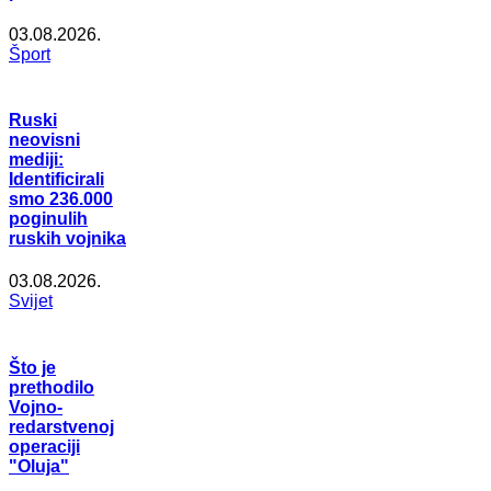
03.08.2026.
Šport
Ruski
neovisni
mediji:
Identificirali
smo 236.000
poginulih
ruskih vojnika
03.08.2026.
Svijet
Što je
prethodilo
Vojno-
redarstvenoj
operaciji
"Oluja"