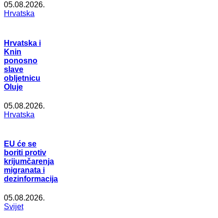
05.08.2026.
Hrvatska
Hrvatska i
Knin
ponosno
slave
obljetnicu
Oluje
05.08.2026.
Hrvatska
EU će se
boriti protiv
krijumčarenja
migranata i
dezinformacija
05.08.2026.
Svijet