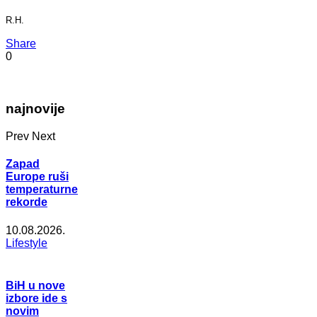
R.H.
Share
0
najnovije
Prev
Next
Zapad
Europe ruši
temperaturne
rekorde
10.08.2026.
Lifestyle
BiH u nove
izbore ide s
novim