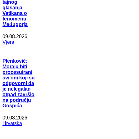
tajnog
glasanja
Vatikana o
fenomenu
Međugorja
09.08.2026.
Vjera
Plenković:
Moraju biti
procesuirani
svi oni koji su
odgovorni da
je nelegalan
otpad završio
na području
Gospića
09.08.2026.
Hrvatska