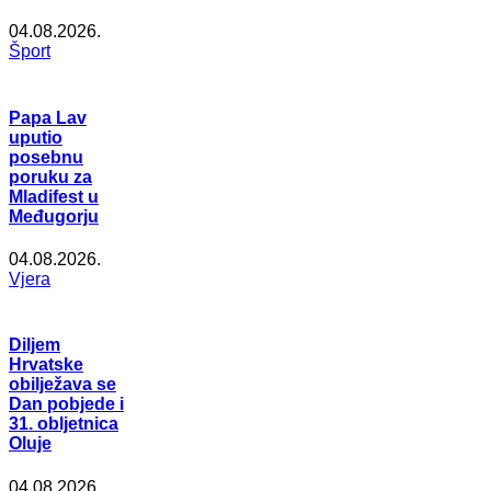
04.08.2026.
Šport
Papa Lav
uputio
posebnu
poruku za
Mladifest u
Međugorju
04.08.2026.
Vjera
Diljem
Hrvatske
obilježava se
Dan pobjede i
31. obljetnica
Oluje
04.08.2026.