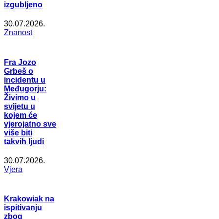
izgubljeno
30.07.2026.
Znanost
Fra Jozo
Grbeš o
incidentu u
Međugorju:
Živimo u
svijetu u
kojem će
vjerojatno sve
više biti
takvih ljudi
30.07.2026.
Vjera
Krakowiak na
ispitivanju
zbog