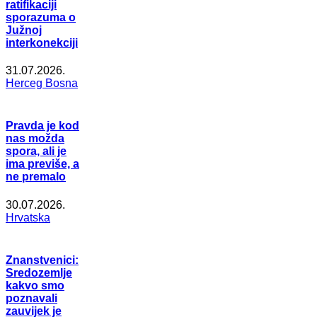
ratifikaciji
sporazuma o
Južnoj
interkonekciji
31.07.2026.
Herceg Bosna
Pravda je kod
nas možda
spora, ali je
ima previše, a
ne premalo
30.07.2026.
Hrvatska
Znanstvenici:
Sredozemlje
kakvo smo
poznavali
zauvijek je