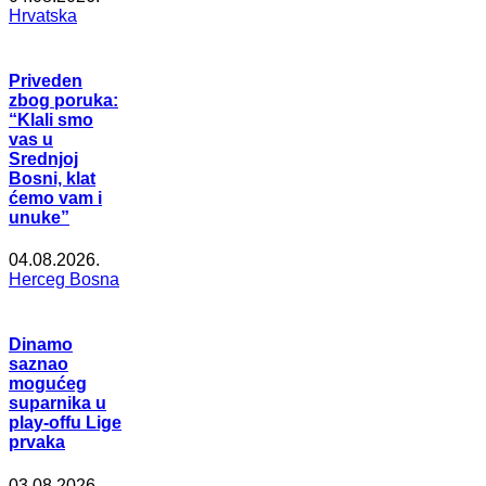
Hrvatska
Priveden
zbog poruka:
“Klali smo
vas u
Srednjoj
Bosni, klat
ćemo vam i
unuke”
04.08.2026.
Herceg Bosna
Dinamo
saznao
mogućeg
suparnika u
play-offu Lige
prvaka
03.08.2026.