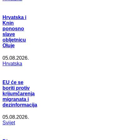
Hrvatska i
Knin
ponosno
slave
obljetnicu
Oluje
05.08.2026.
Hrvatska
EU će se
boriti protiv
krijumčarenja
migranata i
dezinformacija
05.08.2026.
Svijet