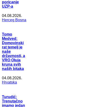
poricanje
UZP-a
04.08.2026.
Herceg Bosna
Tomo
Medved:
Domovinski
rat temelj je
naše
državnosti, a
VRO Oluja
kruna svih
naših bitaka
04.08.2026.
Hrvatska
Turudić:
Trenutačno
imamo jedan