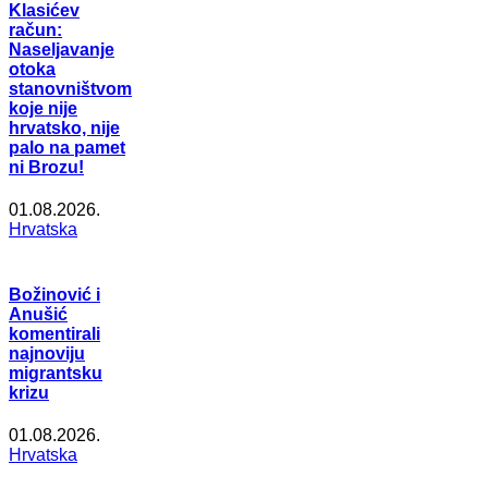
Klasićev
račun:
Naseljavanje
otoka
stanovništvom
koje nije
hrvatsko, nije
palo na pamet
ni Brozu!
01.08.2026.
Hrvatska
Božinović i
Anušić
komentirali
najnoviju
migrantsku
krizu
01.08.2026.
Hrvatska