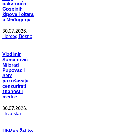
oskvrnuća
Gospinih
kipova i oltara
u Međugorju
30.07.2026.
Herceg Bosna
Vladimir
Šumanović:
Milorad
Pupovac i
SNV
pokušavaju
cenzurirati
znanost i
medije
30.07.2026.
Hrvatska
Uhićen Željko