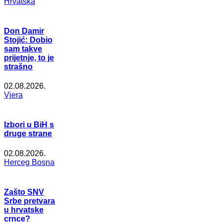
Hrvatska
Don Damir
Stojić: Dobio
sam takve
prijetnje, to je
strašno
02.08.2026.
Vjera
Izbori u BiH s
druge strane
02.08.2026.
Herceg Bosna
Zašto SNV
Srbe pretvara
u hrvatske
crnce?