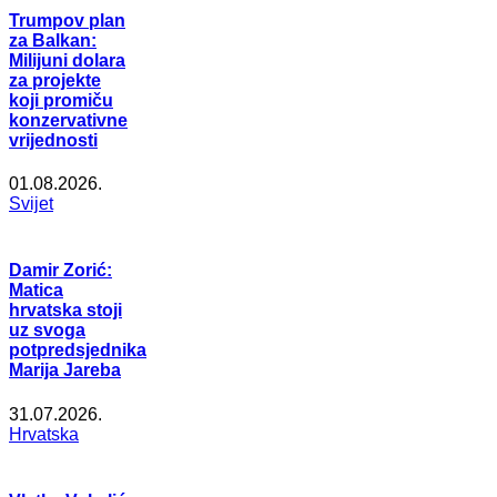
Trumpov plan
za Balkan:
Milijuni dolara
za projekte
koji promiču
konzervativne
vrijednosti
01.08.2026.
Svijet
Damir Zorić:
Matica
hrvatska stoji
uz svoga
potpredsjednika
Marija Jareba
31.07.2026.
Hrvatska