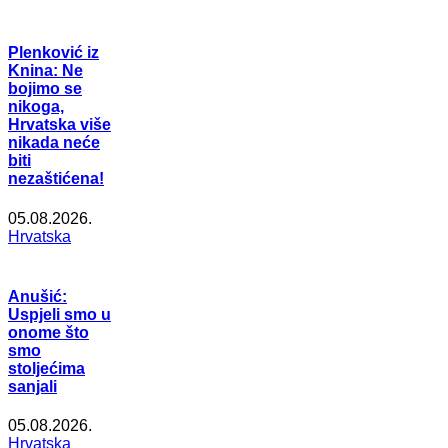
Plenković iz
Knina: Ne
bojimo se
nikoga,
Hrvatska više
nikada neće
biti
nezaštićena!
05.08.2026.
Hrvatska
Anušić:
Uspjeli smo u
onome što
smo
stoljećima
sanjali
05.08.2026.
Hrvatska