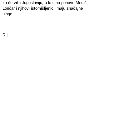
za četvrtu Jugoslaviju, u kojima ponovo Mesić,
Lončar i njihovi istomišljenici imaju značajne
uloge.
R.H.