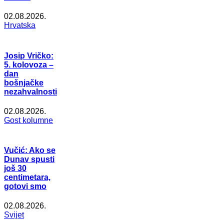
02.08.2026.
Hrvatska
Josip Vričko:
5. kolovoza –
dan
bošnjačke
nezahvalnosti
02.08.2026.
Gost kolumne
Vučić: Ako se
Dunav spusti
još 30
centimetara,
gotovi smo
02.08.2026.
Svijet