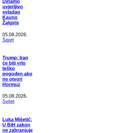
Dinamo
uvjerljivo
svladao
Kauno
Žalgiris
05.08.2026.
Šport
Trump: Iran
će biti vrlo
teško
pogođen ako
ne otvori
Hormuz
05.08.2026.
Svijet
Luka Mišetić:
U BiH zakon
ne zabranjuje