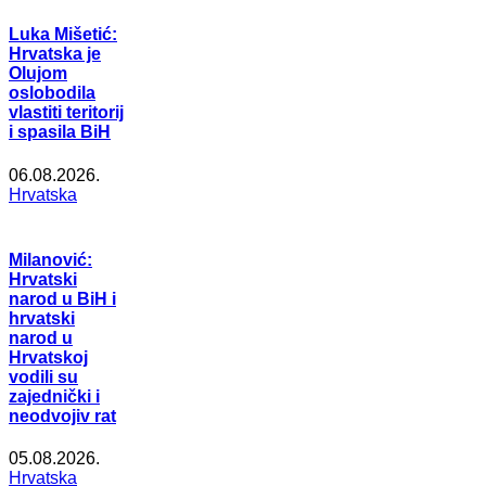
Luka Mišetić:
Hrvatska je
Olujom
oslobodila
vlastiti teritorij
i spasila BiH
06.08.2026.
Hrvatska
Milanović:
Hrvatski
narod u BiH i
hrvatski
narod u
Hrvatskoj
vodili su
zajednički i
neodvojiv rat
05.08.2026.
Hrvatska