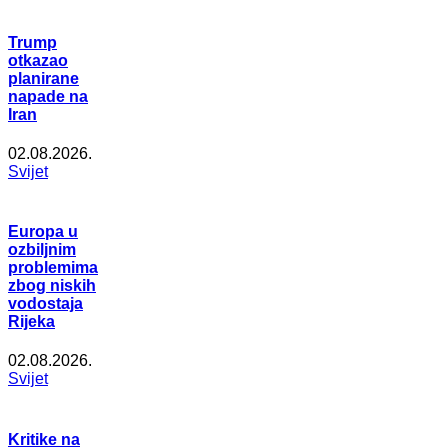
Trump
otkazao
planirane
napade na
Iran
02.08.2026.
Svijet
Europa u
ozbiljnim
problemima
zbog niskih
vodostaja
Rijeka
02.08.2026.
Svijet
Kritike na