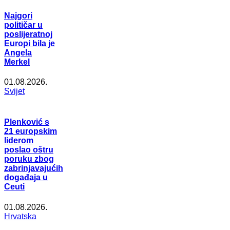
Najgori
političar u
poslijeratnoj
Europi bila je
Angela
Merkel
01.08.2026.
Svijet
Plenković s
21 europskim
liderom
poslao oštru
poruku zbog
zabrinjavajućih
događaja u
Ceuti
01.08.2026.
Hrvatska