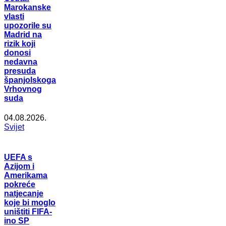
Marokanske
vlasti
upozorile su
Madrid na
rizik koji
donosi
nedavna
presuda
španjolskoga
Vrhovnog
suda
04.08.2026.
Svijet
UEFA s
Azijom i
Amerikama
pokreće
natjecanje
koje bi moglo
uništiti FIFA-
ino SP