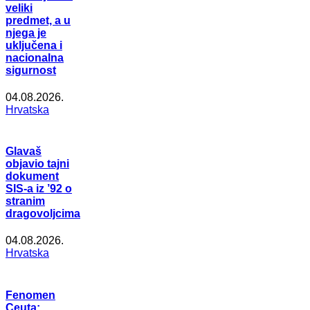
veliki
predmet, a u
njega je
uključena i
nacionalna
sigurnost
04.08.2026.
Hrvatska
Glavaš
objavio tajni
dokument
SIS-a iz ’92 o
stranim
dragovoljcima
04.08.2026.
Hrvatska
Fenomen
Ceuta: