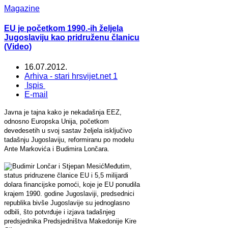
Magazine
EU je početkom 1990.-ih željela
Jugoslaviju kao pridruženu članicu
(Video)
16.07.2012.
Arhiva - stari hrsvijet.net 1
Ispis
E-mail
Javna je tajna kako je nekadašnja EEZ,
odnosno Europska Unija, početkom
devedesetih u svoj sastav željela isključivo
tadašnju Jugoslaviju, reformiranu po modelu
Ante Markovića i Budimira Lončara.
Međutim,
status pridruzene članice EU i 5,5 milijardi
dolara financijske pomoći, koje je EU ponudila
krajem 1990. godine Jugoslaviji, predsednici
republika bivše Jugoslavije su jednoglasno
odbili, što potvrđuje i izjava tadašnjeg
predsjednika Predsjedništva Makedonije Kire