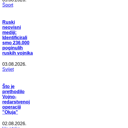
Šport
Ruski
neovisni
mediji:
Identificirali
smo 236.000
poginulih
ruskih vojnika
03.08.2026.
Svijet
Što je
prethodilo
Vojno-
redarstvenoj
operaciji
"Oluja"
02.08.2026.