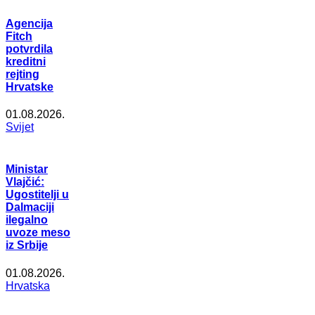
Agencija
Fitch
potvrdila
kreditni
rejting
Hrvatske
01.08.2026.
Svijet
Ministar
Vlajčić:
Ugostitelji u
Dalmaciji
ilegalno
uvoze meso
iz Srbije
01.08.2026.
Hrvatska