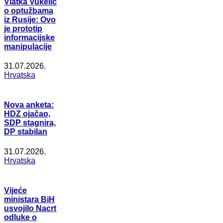
Vlatka Vukelić
o optužbama
iz Rusije: Ovo
je prototip
informacijske
manipulacije
31.07.2026.
Hrvatska
Nova anketa:
HDZ ojačao,
SDP stagnira,
DP stabilan
31.07.2026.
Hrvatska
Vijeće
ministara BiH
usvojilo Nacrt
odluke o