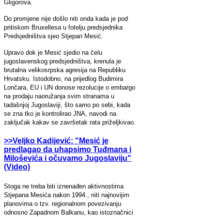
Gligorova.
Do promjene nije došlo niti onda kada je pod
pritiskom Bruxellesa u fotelju predsjednika
Predsjedništva sjeo Stjepan Mesić.
Upravo dok je Mesić sjedio na čelu
jugoslavenskog predsjedništva, krenula je
brutalna velikosrpska agresija na Republiku
Hrvatsku. Istodobno, na prijedlog Budimira
Lončara, EU i UN donose rezolucije o embargo
na prodaju naoružanja svim stranama u
tadašnjoj Jugoslaviji, što samo po sebi, kada
se zna tko je kontrolirao JNA, navodi na
zaključak kakav se završetak rata priželjkivao.
>>Veljko Kadijević: "Mesić je
predlagao da uhapsimo Tuđmana i
Miloševića i očuvamo Jugoslaviju"
(Video)
Stoga ne treba biti iznenađen aktivnostima
Stjepana Mesića nakon 1994., niti najnovijim
planovima o tzv. regionalnom povezivanju
odnosno Zapadnom Balkanu, kao istoznačnici