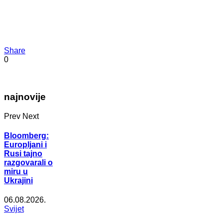
Share
0
najnovije
Prev
Next
Bloomberg:
Europljani i
Rusi tajno
razgovarali o
miru u
Ukrajini
06.08.2026.
Svijet