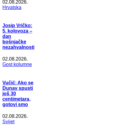
02.08.2026.
Hrvatska
Josip Vričko:
5. kolovoza –
dan
bošnjačke
nezahvalnosti
02.08.2026.
Gost kolumne
Vučić: Ako se
Dunav spusti
još 30
centimetara,
gotovi smo
02.08.2026.
Svijet