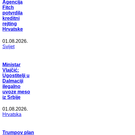
Agencija
Fitch
potvrdila
kreditni
rejting
Hrvatske
01.08.2026.
Svijet
Ministar
Vlajčić:
Ugostitelji u
Dalmaciji
ilegalno
uvoze meso
iz Srbije
01.08.2026.
Hrvatska
Trumpov plan