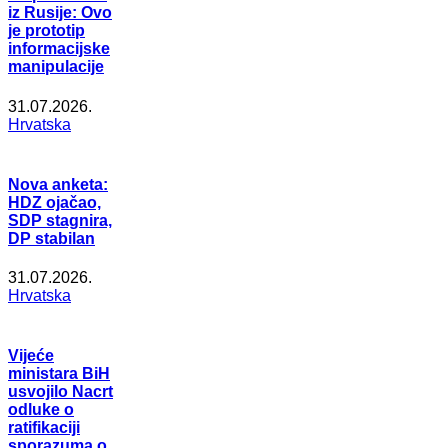
iz Rusije: Ovo
je prototip
informacijske
manipulacije
31.07.2026.
Hrvatska
Nova anketa:
HDZ ojačao,
SDP stagnira,
DP stabilan
31.07.2026.
Hrvatska
Vijeće
ministara BiH
usvojilo Nacrt
odluke o
ratifikaciji
sporazuma o