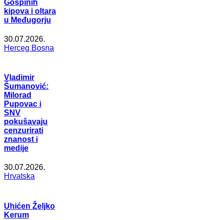
Gospinih
kipova i oltara
u Međugorju
30.07.2026.
Herceg Bosna
Vladimir
Šumanović:
Milorad
Pupovac i
SNV
pokušavaju
cenzurirati
znanost i
medije
30.07.2026.
Hrvatska
Uhićen Željko
Kerum