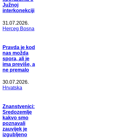
Južnoj
interkonekciji
31.07.2026.
Herceg Bosna
Pravda je kod
nas možda
spora, ali je
ima previše, a
ne premalo
30.07.2026.
Hrvatska
Znanstvenici:
Sredozemlje
kakvo smo
poznavali
zauvijek je
izgubljeno