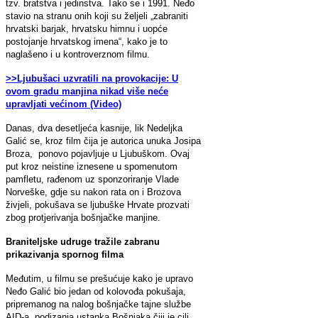
tzv. bratstva i jedinstva. Tako se i 1991. Neđo
stavio na stranu onih koji su željeli „zabraniti
hrvatski barjak, hrvatsku himnu i uopće
postojanje hrvatskog imena“, kako je to
naglašeno i u kontroverznom filmu.
>>Ljubušaci uzvratili na provokacije: U
ovom gradu manjina nikad više neće
upravljati većinom (Video)
Danas, dva desetljeća kasnije, lik Nedeljka
Galić se, kroz film čija je autorica unuka Josipa
Broza, ponovo pojavljuje u Ljubuškom. Ovaj
put kroz neistine iznesene u spomenutom
pamfletu, rađenom uz sponzoriranje Vlade
Norveške, gdje su nakon rata on i Brozova
živjeli, pokušava se ljubuške Hrvate prozvati
zbog protjerivanja bošnjačke manjine.
Braniteljske udruge tražile zabranu
prikazivanja spornog filma
Međutim, u filmu se prešućuje kako je upravo
Neđo Galić bio jedan od kolovođa pokušaja,
pripremanog na nalog bošnjačke tajne službe
AID-a, podizanja ustanka Bošnjaka čiji je cilj