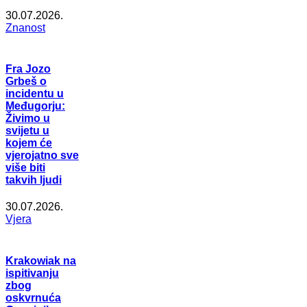
30.07.2026.
Znanost
Fra Jozo
Grbeš o
incidentu u
Međugorju:
Živimo u
svijetu u
kojem će
vjerojatno sve
više biti
takvih ljudi
30.07.2026.
Vjera
Krakowiak na
ispitivanju
zbog
oskvrnuća