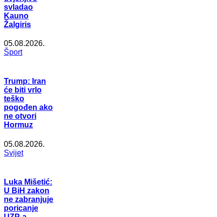
svladao
Kauno
Žalgiris
05.08.2026.
Šport
Trump: Iran
će biti vrlo
teško
pogođen ako
ne otvori
Hormuz
05.08.2026.
Svijet
Luka Mišetić:
U BiH zakon
ne zabranjuje
poricanje
UZP-a