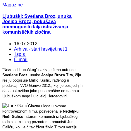
Magazine
Ljubuški: Svetlana Broz, unuka
Josipa Broza, pokušava
onemogućiti dalja istraživanja
komunističkih zločina
16.07.2012.
Arhiva - stari hrsvijet.net 1
Ispis
E-mail
''Neđo od Ljubuškog'' naziv je filma autorice
Svetlane Broz
, unuke
Josipa Broza Tita
, čiju
režiju potpisuje Mirko Kurilić, rađenog u
produkciji NVO Gariwo 2012., koji je posljednjih
dana uskovitlao jako puno prašine ne samo u
Ljubuškom nego i u cijeloj Hercegovini.
Glavna uloga u ovome
kontroverznom filmu, posvećena je
Nedeljku
Neđi Galiću
, starom komunisti iz Ljubuškog,
rodbinski bliskog poznatom komunisti Juri
Galiću, koji je čitav život živio Titovu verziju