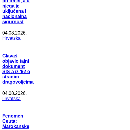
predmet, a u
njega je
uključena i
nacionalna
sigurnost
04.08.2026.
Hrvatska
Glavaš
objavio tajni
dokument
SIS-a iz ’92 o
stranim
dragovoljcima
04.08.2026.
Hrvatska
Fenomen
Ceuta:
Marokanske