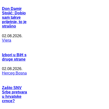
Don Damir
Stojić: Dobio
sam takve
prijetnje, to je
strašno
02.08.2026.
Vjera
Izbori u BiH s
druge strane
02.08.2026.
Herceg Bosna
Zašto SNV
Srbe pretvara
u hrvatske
crnce?