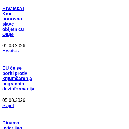
Hrvatska i
Knin
ponosno
slave
obljetnicu
Oluje
05.08.2026.
Hrvatska
EU će se
boriti protiv
krijumčarenja
migranata i
dezinformacija
05.08.2026.
Svijet
Dinamo
uvjerljivo