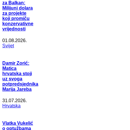
za Balkan:
Milijuni dolara
za projekte
koji promiču
konzervativne
vrijednosti
01.08.2026.
Svijet
Damir Zorić:
Matica
hrvatska stoji
uz svoga
potpredsjednika
Marija Jareba
31.07.2026.
Hrvatska
Vlatka Vukelić
o optužbama