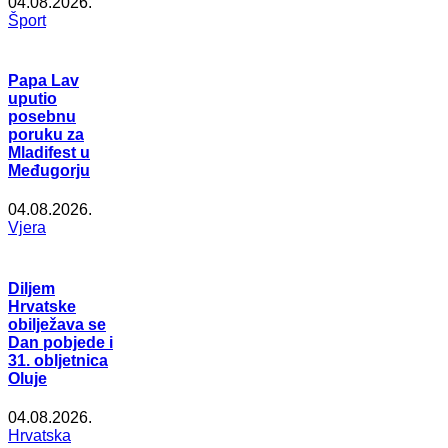
04.08.2026.
Šport
Papa Lav
uputio
posebnu
poruku za
Mladifest u
Međugorju
04.08.2026.
Vjera
Diljem
Hrvatske
obilježava se
Dan pobjede i
31. obljetnica
Oluje
04.08.2026.
Hrvatska