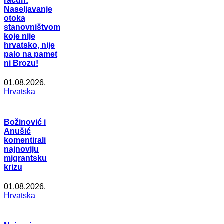
račun:
Naseljavanje
otoka
stanovništvom
koje nije
hrvatsko, nije
palo na pamet
ni Brozu!
01.08.2026.
Hrvatska
Božinović i
Anušić
komentirali
najnoviju
migrantsku
krizu
01.08.2026.
Hrvatska