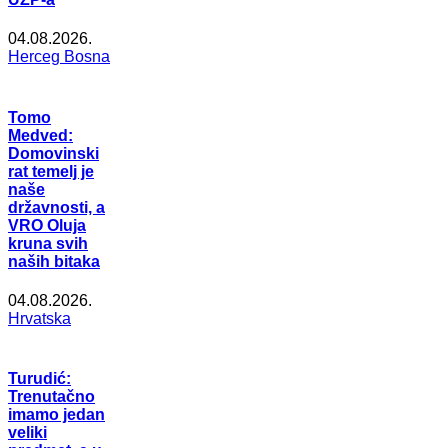
04.08.2026.
Herceg Bosna
Tomo
Medved:
Domovinski
rat temelj je
naše
državnosti, a
VRO Oluja
kruna svih
naših bitaka
04.08.2026.
Hrvatska
Turudić:
Trenutačno
imamo jedan
veliki