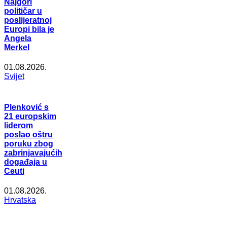
Najgori
političar u
poslijeratnoj
Europi bila je
Angela
Merkel
01.08.2026.
Svijet
Plenković s
21 europskim
liderom
poslao oštru
poruku zbog
zabrinjavajućih
događaja u
Ceuti
01.08.2026.
Hrvatska