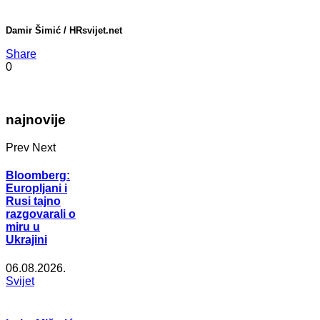
Damir Šimić / HRsvijet.net
Share
0
najnovije
Prev
Next
Bloomberg:
Europljani i
Rusi tajno
razgovarali o
miru u
Ukrajini
06.08.2026.
Svijet