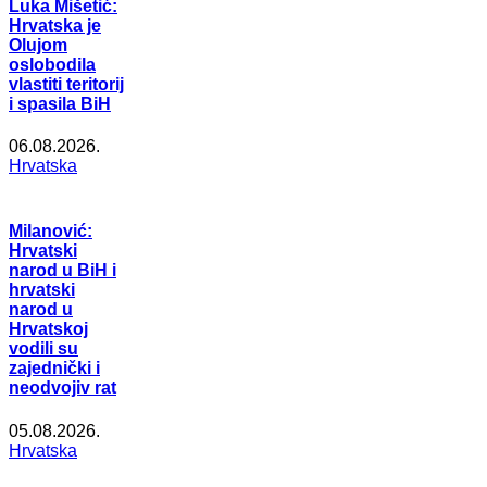
Luka Mišetić:
Hrvatska je
Olujom
oslobodila
vlastiti teritorij
i spasila BiH
06.08.2026.
Hrvatska
Milanović:
Hrvatski
narod u BiH i
hrvatski
narod u
Hrvatskoj
vodili su
zajednički i
neodvojiv rat
05.08.2026.
Hrvatska