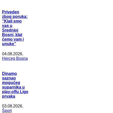
Priveden
zbog poruka:
“Klali smo
vas u
Srednjoj
Bosni, klat
ćemo vam i
unuke”
04.08.2026.
Herceg Bosna
Dinamo
saznao
mogućeg
suparnika u
play-offu Lige
prvaka
03.08.2026.
Šport