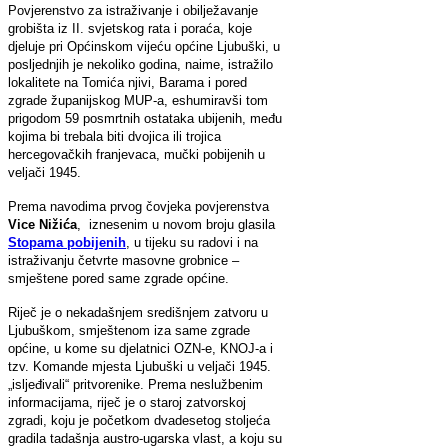
Povjerenstvo za istraživanje i obilježavanje
grobišta iz II. svjetskog rata i poraća, koje
djeluje pri Općinskom vijeću općine Ljubuški, u
posljednjih je nekoliko godina, naime, istražilo
lokalitete na Tomića njivi, Barama i pored
zgrade županijskog MUP-a, eshumiravši tom
prigodom 59 posmrtnih ostataka ubijenih, među
kojima bi trebala biti dvojica ili trojica
hercegovačkih franjevaca, mučki pobijenih u
veljači 1945.
Prema navodima prvog čovjeka povjerenstva
Vice Nižića
, iznesenim u novom broju glasila
Stopama pobijenih
, u tijeku su radovi i na
istraživanju četvrte masovne grobnice –
smještene pored same zgrade općine.
Riječ je o nekadašnjem središnjem zatvoru u
Ljubuškom, smještenom iza same zgrade
općine, u kome su djelatnici OZN-e, KNOJ-a i
tzv. Komande mjesta Ljubuški u veljači 1945.
„isljeđivali“ pritvorenike. Prema neslužbenim
informacijama, riječ je o staroj zatvorskoj
zgradi, koju je početkom dvadesetog stoljeća
gradila tadašnja austro-ugarska vlast, a koju su