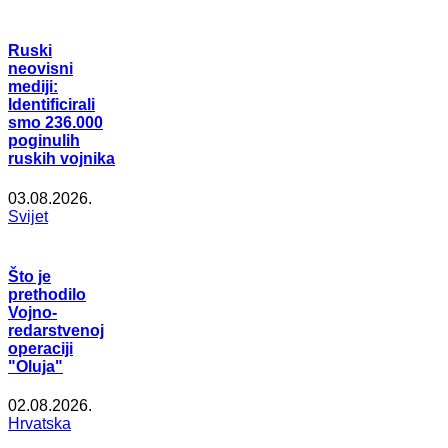
Ruski
neovisni
mediji:
Identificirali
smo 236.000
poginulih
ruskih vojnika
03.08.2026.
Svijet
Što je
prethodilo
Vojno-
redarstvenoj
operaciji
"Oluja"
02.08.2026.
Hrvatska