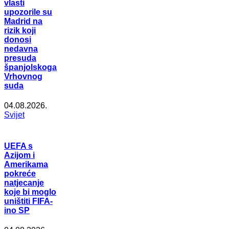
vlasti
upozorile su
Madrid na
rizik koji
donosi
nedavna
presuda
španjolskoga
Vrhovnog
suda
04.08.2026.
Svijet
UEFA s
Azijom i
Amerikama
pokreće
natjecanje
koje bi moglo
uništiti FIFA-
ino SP