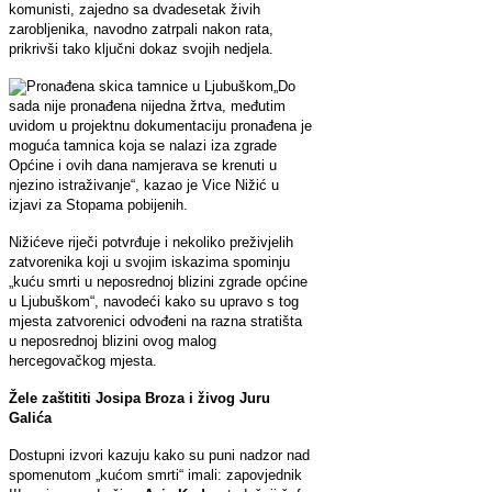
komunisti, zajedno sa dvadesetak živih
zarobljenika, navodno zatrpali nakon rata,
prikrivši tako ključni dokaz svojih nedjela.
„Do
sada nije pronađena nijedna žrtva, međutim
uvidom u projektnu dokumentaciju pronađena je
moguća tamnica koja se nalazi iza zgrade
Općine i ovih dana namjerava se krenuti u
njezino istraživanje“, kazao je Vice Nižić u
izjavi za Stopama pobijenih.
Nižićeve riječi potvrđuje i nekoliko preživjelih
zatvorenika koji u svojim iskazima spominju
„kuću smrti u neposrednoj blizini zgrade općine
u Ljubuškom“, navodeći kako su upravo s tog
mjesta zatvorenici odvođeni na razna stratišta
u neposrednoj blizini ovog malog
hercegovačkog mjesta.
Žele zaštititi Josipa Broza i živog Juru
Galića
Dostupni izvori kazuju kako su puni nadzor nad
spomenutom „kućom smrti“ imali: zapovjednik