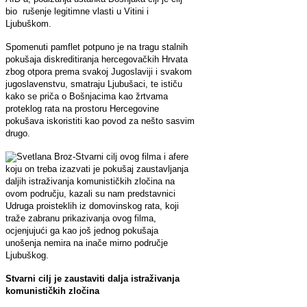
bio rušenje legitimne vlasti u Vitini i
Ljubuškom.
Spomenuti pamflet potpuno je na tragu stalnih
pokušaja diskreditiranja hercegovačkih Hrvata
zbog otpora prema svakoj Jugoslaviji i svakom
jugoslavenstvu, smatraju Ljubušaci, te ističu
kako se priča o Bošnjacima kao žrtvama
proteklog rata na prostoru Hercegovine
pokušava iskoristiti kao povod za nešto sasvim
drugo.
-Stvarni cilj ovog filma i afere
koju on treba izazvati je pokušaj zaustavljanja
daljih istraživanja komunističkih zločina na
ovom području, kazali su nam predstavnici
Udruga proisteklih iz domovinskog rata, koji
traže zabranu prikazivanja ovog filma,
ocjenjujući ga kao još jednog pokušaja
unošenja nemira na inače mirno područje
Ljubuškog.
Stvarni cilj je zaustaviti dalja istraživanja
komunističkih zločina