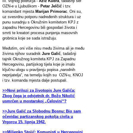
III. vojnog područja -
Aziz Kudra
, tadašnji šef
OZN-e u Ljubuškom -
Petar Jelčić
i tzv.
komandant mjesta
Marijan Primorac
. Oni su,
uz svesrdnu potporu nadređenih struktura i uz
punu suradnju s Okružnim komitetom KPJ z
zapadnu Hercegovinu bili gospodari života i
smrti te kreatori procesa punjenja masovnih
grobnica koje se sada istražuju.
Međutim, oni više nisu među živima ali je među
živima njihov suradnik
Jure Galić
, tadašnji
tajnik Okružnog komiteta KPJ za Zapadnu
Hercegovinu, partijskog tijela koje je imalo
ključnu ulogu u pravljenju popisa „narodnih
neprijatelja“, na temelju kojih su OZN-u, KNOJ
i tzv. komanda mjesta dalje postupali.
>>Novi prilozi za životopis Jure Galića:
Zbog čega je odvjetnik dr. Božo Nikolić
usmrćen u mostarskoj „Ćelovini“?
>>Jure Galić za Slobodnu Bosnu: Bio sam
očevidac partizanskog pokolja civila u
Vrgorcu 15. lipnja 1942.
>>Miljenko Stojić: Komunisti u Hercegovini