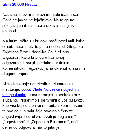
ubili 20.000 Hrvata
Naravno, o ovim masovnim grobnicama sam
Galić se javno ne izjašnjava. Na to ga ne
prisiljavaju niti institucije države, niti glas
javnosti.
Međutim, očito su krugovi moći procijenili kako
omerta neće moći trajati u nedogled. Stoga su
Svjetlana Broz i Nedeljko Galić ciljano
angažirani kako bi priču o kaznenoj
odgovornosti svojih predaka i brutalnim
komunističkim egzekucijama okrenuli u sasvim
drugom smjeru.
Ni sudjelovanje određenih međunarodnih
institucija,
poput Vlade Norveške i pojedinih
veleposlanika,
u ovom projektu svakako nije
slučajno. Prisjetimo li se tvrdnji o Josipu Brozu
kao visokopozicioniranom britanskom masonu
te sve očitijih pokušaja stvaranja četvrte
Jugoslavije, bez obzira zvali je „regionom“,
„Jugosferom“ ili „Zapadnim Balkanom“, doći
ćemo do odgovora i na to pitanje!