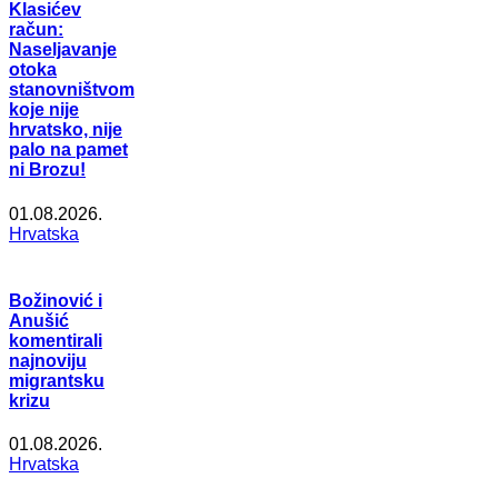
Klasićev
račun:
Naseljavanje
otoka
stanovništvom
koje nije
hrvatsko, nije
palo na pamet
ni Brozu!
01.08.2026.
Hrvatska
Božinović i
Anušić
komentirali
najnoviju
migrantsku
krizu
01.08.2026.
Hrvatska