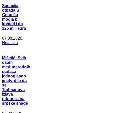
Sanacija
otpada u
Gospiću
mogla bi
koštati i do
125 mil. eura
07.08.2026.
Hrvatska
Mišetić: Svih
osam
međunarodnih
sudaca
jednoglasno
je utvrdilo da
se
Tuđmanova
izjava
odnosila na
srpske snage