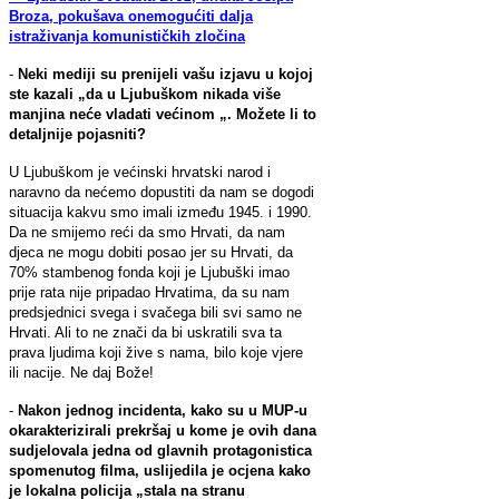
Broza, pokušava onemogućiti dalja
istraživanja komunističkih zločina
-
Neki mediji su prenijeli vašu izjavu u kojoj
ste kazali „da u Ljubuškom nikada više
manjina neće vladati većinom „. Možete li to
detaljnije pojasniti?
U Ljubuškom je većinski hrvatski narod i
naravno da nećemo dopustiti da nam se dogodi
situacija kakvu smo imali između 1945. i 1990.
Da ne smijemo reći da smo Hrvati, da nam
djeca ne mogu dobiti posao jer su Hrvati, da
70% stambenog fonda koji je Ljubuški imao
prije rata nije pripadao Hrvatima, da su nam
predsjednici svega i svačega bili svi samo ne
Hrvati. Ali to ne znači da bi uskratili sva ta
prava ljudima koji žive s nama, bilo koje vjere
ili nacije. Ne daj Bože!
-
Nakon jednog incidenta, kako su u MUP-u
okarakterizirali prekršaj u kome je ovih dana
sudjelovala jedna od glavnih protagonistica
spomenutog filma, uslijedila je ocjena kako
je lokalna policija „stala na stranu