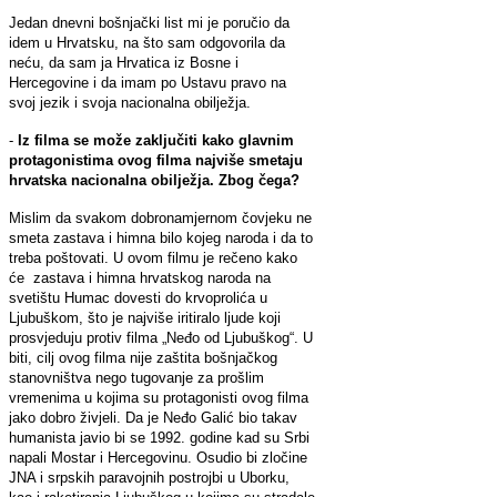
Jedan dnevni bošnjački list mi je poručio da
idem u Hrvatsku, na što sam odgovorila da
neću, da sam ja Hrvatica iz Bosne i
Hercegovine i da imam po Ustavu pravo na
svoj jezik i svoja nacionalna obilježja.
-
Iz filma se može zaključiti kako glavnim
protagonistima ovog filma najviše smetaju
hrvatska nacionalna obilježja. Zbog čega?
Mislim da svakom dobronamjernom čovjeku ne
smeta zastava i himna bilo kojeg naroda i da to
treba poštovati. U ovom filmu je rečeno kako
će zastava i himna hrvatskog naroda na
svetištu Humac dovesti do krvoprolića u
Ljubuškom, što je najviše iritiralo ljude koji
prosvjeduju protiv filma „Neđo od Ljubuškog“. U
biti, cilj ovog filma nije zaštita bošnjačkog
stanovništva nego tugovanje za prošlim
vremenima u kojima su protagonisti ovog filma
jako dobro živjeli. Da je Neđo Galić bio takav
humanista javio bi se 1992. godine kad su Srbi
napali Mostar i Hercegovinu. Osudio bi zločine
JNA i srpskih paravojnih postrojbi u Uborku,