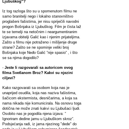
Ljubuškog“?
Iz tog razloga što su u spomenutom filmu ne
samo branitelji nego i lokalno stanovništvo
proglašeni fašistima, jer nisu spriječili navodni
progon Bošnjaka iz Ljubuškog. Film je čista laž
te se temelji na netočnim i neargumentiranim
izjavama obitelji Galić kao i njenim prijateljima.
Zašto u filmu nije potraženo i mišljenje druge
strane? Zašto se ne spominje veliki broj
Bošnjaka koje Neđo Galić “nije spasio“ , i što
se sa njima dogodilo?
-
Jeste li razgovarali sa autoricom ovog
filma Svetlanom Broz? Kakvi su njezini
ciljevi?
Kako razgovarati sa osobom koja nas je
unaprijed osudila, koja nas naziva fašistima,
šačicom ekstermista, desničarima, a koja sa
nama nikada nije komunicirala. Na osnovu toga
dotična ne može znati kakvi su Ljubušaci ljudi.
Osobito nas je pogodila njena izjava: “
Ignoriram dedine jamu u Ljubuškom skroz“.
Podsjećanja radi, iz jama njezinog "dede" do