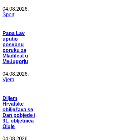
04.08.2026.
Šport
Papa Lav
uputio
posebnu
poruku za
Mladifest u
Međugorju
04.08.2026.
Vjera
Diljem
Hrvatske
obilježava se
Dan pobjede i
31. obljetnica
Oluje
04.08.2026.