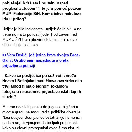
pobješnjelih fašista i brutalni napad
proglasila „tučom““, te je u pomoć pozvan
MUP Federacije BiH. Kome takve nebuloze
idu u prilog?
Uvijek je bilo incidenata i uvijek će ih biti, a ne
trebamo na to poticati ljude. Podržavam rad
MUP-a ŽZH jer njihovim djelatnicima u ovoj
situaciji nije bilo lako.
>>Vera Dedić, još jedna žrtva dvojca Broz-
Galić: Grubo sam napadnuta a onda
prijavljena policiji
-
Kakve će posljedice po suživot između
Hrvata i Bošnjaka imati čitava ova strka oko
trivijalnog filma o jednom lokalnom
fotografu i suradniku jugoslavenskih tajnih
službi?
Mi smo odaslali poruku da jugonostalgičari u
ovome gradu ne mogu raditi političke diverzije.
Naši susjedi Bošnjaci će ostati živjeti s nama i
nadam se, te vjerujem da će ljudi prepoznati
kako su glavni protagonisti ovog filma nisu ni