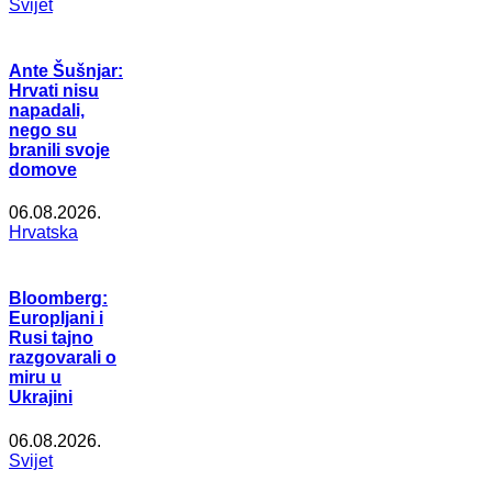
Svijet
Ante Šušnjar:
Hrvati nisu
napadali,
nego su
branili svoje
domove
06.08.2026.
Hrvatska
Bloomberg:
Europljani i
Rusi tajno
razgovarali o
miru u
Ukrajini
06.08.2026.
Svijet