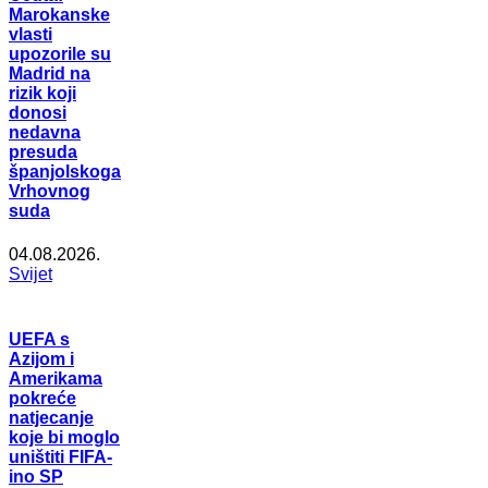
Marokanske
vlasti
upozorile su
Madrid na
rizik koji
donosi
nedavna
presuda
španjolskoga
Vrhovnog
suda
04.08.2026.
Svijet
UEFA s
Azijom i
Amerikama
pokreće
natjecanje
koje bi moglo
uništiti FIFA-
ino SP