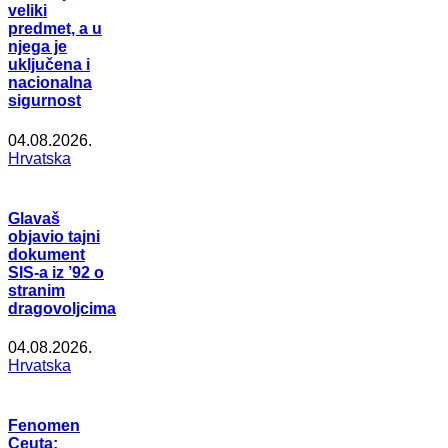
veliki
predmet, a u
njega je
uključena i
nacionalna
sigurnost
04.08.2026.
Hrvatska
Glavaš
objavio tajni
dokument
SIS-a iz ’92 o
stranim
dragovoljcima
04.08.2026.
Hrvatska
Fenomen
Ceuta: