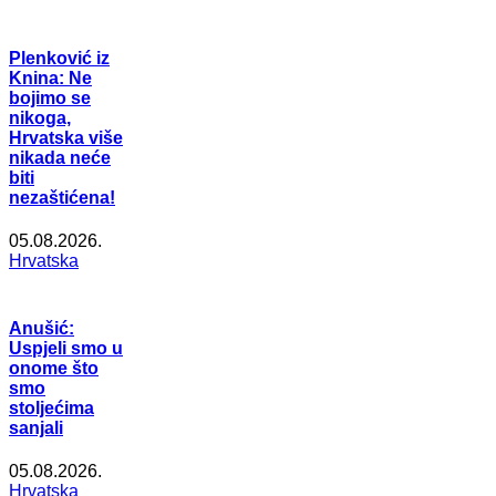
Plenković iz
Knina: Ne
bojimo se
nikoga,
Hrvatska više
nikada neće
biti
nezaštićena!
05.08.2026.
Hrvatska
Anušić:
Uspjeli smo u
onome što
smo
stoljećima
sanjali
05.08.2026.
Hrvatska