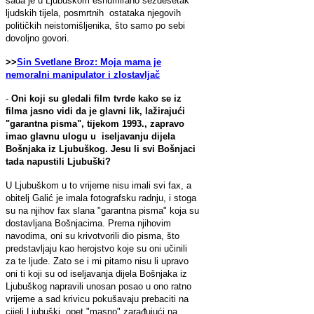
sada je u Ljubuškom eshumirano šezdesetak
ljudskih tijela, posmrtnih ostataka njegovih
političkih neistomišljenika, što samo po sebi
dovoljno govori.
>>
Sin Svetlane Broz: Moja mama je
nemoralni manipulator i zlostavljač
-
Oni koji su gledali film tvrde kako se iz
filma jasno vidi da je glavni lik, lažirajući
"garantna pisma", tijekom 1993., zapravo
imao glavnu ulogu u iseljavanju dijela
Bošnjaka iz Ljubuškog. Jesu li svi Bošnjaci
tada napustili Ljubuški?
U Ljubuškom u to vrijeme nisu imali svi fax, a
obitelj Galić je imala fotografsku radnju, i stoga
su na njihov fax slana "garantna pisma" koja su
dostavljana Bošnjacima. Prema njihovim
navodima, oni su krivotvorili dio pisma, što
predstavljaju kao herojstvo koje su oni učinili
za te ljude. Zato se i mi pitamo nisu li upravo
oni ti koji su od iseljavanja dijela Bošnjaka iz
Ljubuškog napravili unosan posao u ono ratno
vrijeme a sad krivicu pokušavaju prebaciti na
cijeli Ljubuški, opet "masno" zarađujući na