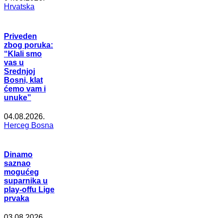
Hrvatska
Priveden
zbog poruka:
“Klali smo
vas u
Srednjoj
Bosni, klat
ćemo vam i
unuke”
04.08.2026.
Herceg Bosna
Dinamo
saznao
mogućeg
suparnika u
play-offu Lige
prvaka
03.08.2026.