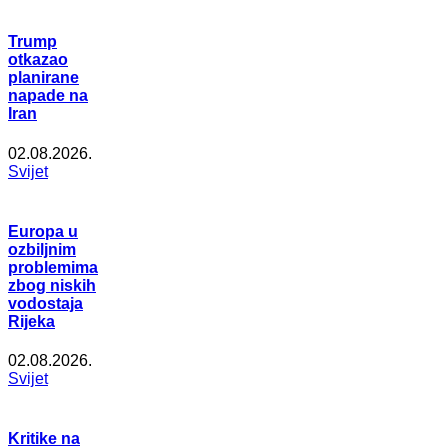
Trump
otkazao
planirane
napade na
Iran
02.08.2026.
Svijet
Europa u
ozbiljnim
problemima
zbog niskih
vodostaja
Rijeka
02.08.2026.
Svijet
Kritike na