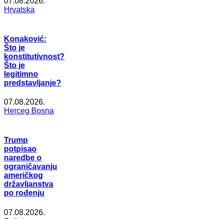
07.08.2026.
Hrvatska
Konaković:
Što je
konstitutivnost?
Što je
legitimno
predstavljanje?
07.08.2026.
Herceg Bosna
Trump
potpisao
naredbe o
ograničavanju
američkog
državljanstva
po rođenju
07.08.2026.