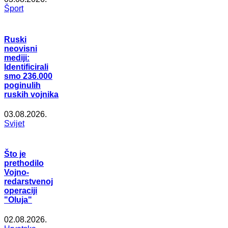
Šport
Ruski
neovisni
mediji:
Identificirali
smo 236.000
poginulih
ruskih vojnika
03.08.2026.
Svijet
Što je
prethodilo
Vojno-
redarstvenoj
operaciji
"Oluja"
02.08.2026.