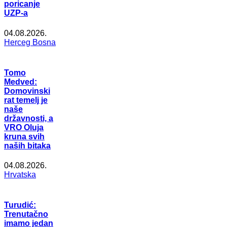
poricanje
UZP-a
04.08.2026.
Herceg Bosna
Tomo
Medved:
Domovinski
rat temelj je
naše
državnosti, a
VRO Oluja
kruna svih
naših bitaka
04.08.2026.
Hrvatska
Turudić:
Trenutačno
imamo jedan