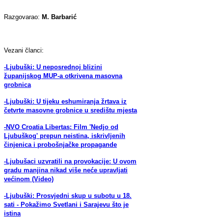
Razgovarao:
M. Barbarić
Vezani članci:
-Ljubuški: U neposrednoj blizini
županijskog MUP-a otkrivena masovna
grobnica
-Ljubuški: U tijeku eshumiranja žrtava iz
četvrte masovne grobnice u središtu mjesta
-NVO Croatia Libertas: Film 'Nedjo od
Ljubuškog' prepun neistina, iskrivljenih
činjenica i probošnjačke propagande
-Ljubušaci uzvratili na provokacije: U ovom
gradu manjina nikad više neće upravljati
većinom (Video)
-Ljubuški: Prosvjedni skup u subotu u 18.
sati - Pokažimo Svetlani i Sarajevu što je
istina