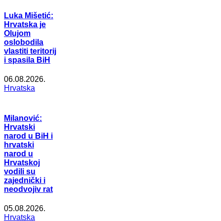
Luka Mišetić:
Hrvatska je
Olujom
oslobodila
vlastiti teritorij
i spasila BiH
06.08.2026.
Hrvatska
Milanović:
Hrvatski
narod u BiH i
hrvatski
narod u
Hrvatskoj
vodili su
zajednički i
neodvojiv rat
05.08.2026.
Hrvatska