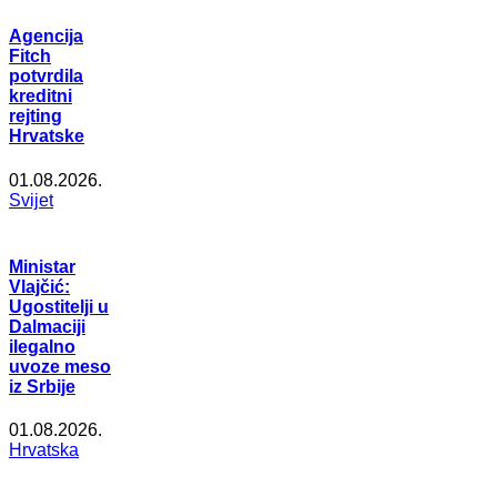
Agencija
Fitch
potvrdila
kreditni
rejting
Hrvatske
01.08.2026.
Svijet
Ministar
Vlajčić:
Ugostitelji u
Dalmaciji
ilegalno
uvoze meso
iz Srbije
01.08.2026.
Hrvatska