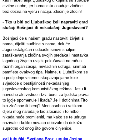
kao i raketiranja Ljubuškog u kojima su stradale
civilne osobe, jer humanista osuđuje zločine
bez obzira na vjeru i naciju. Zločin je zločin!
-
Tko u biti od Ljubuškog želi napraviti grad
slučaj: Bošnjaci ili nekadašnji Jugoslaveni?
Bošnjaci će u našem gradu nastaviti živjeti s
nama, dijeliti sudbine s nama, dok će
Jugonostalgičari i udbaški sinovi s ciljem
zataškavanja zločina svojih predaka i nastavka
lagodnog živjeta uvijek pokušavati na račun
raznih organizacija, nevladinih udruga, snimati
pamflete ovakvog tipa. Naime, u Ljubuškom se
u posljednje vrijeme iskopavaju jame koje
svjedoče o bestijalnosti nekadašnjeg
jugoslavenskog komunističkog režima. Jesu li
navodne aktivistice i tzv. borci za ljudska prava
to igdje spomenule i ikada? Je li dotičnima Tito
bio zločinac ili heroj? Meni osobno i velikom
dijelu mog naroda je bio zločinac i to nitko i
nikada neće promijeniti, ma kako se te udruge
nazivale i koliko novaca dobivale da dokažu
suprotno od onog što govore činjenice.
>>Ljubuški: Svetlana Broz, unuka Josipa