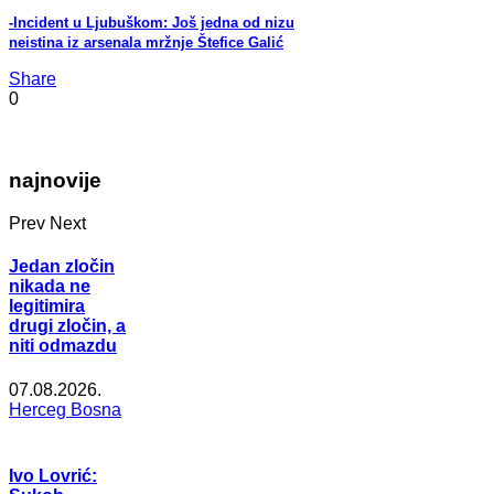
-Incident u Ljubuškom: Još jedna od nizu
neistina iz arsenala mržnje Štefice Galić
Share
0
najnovije
Prev
Next
Jedan zločin
nikada ne
legitimira
drugi zločin, a
niti odmazdu
07.08.2026.
Herceg Bosna
Ivo Lovrić: