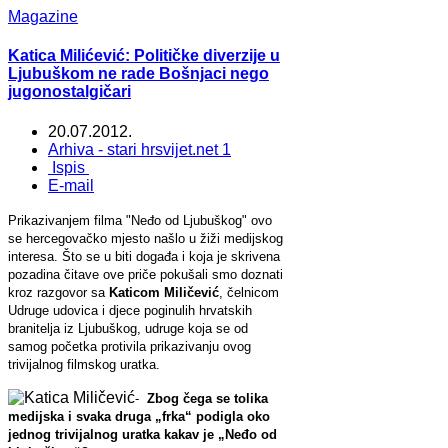
Magazine
Katica Milićević: Političke diverzije u
Ljubuškom ne rade Bošnjaci nego
jugonostalgičari
20.07.2012.
Arhiva - stari hrsvijet.net 1
Ispis
E-mail
Prikazivanjem filma "Neđo od Ljubuškog" ovo
se hercegovačko mjesto našlo u žiži medijskog
interesa. Što se u biti događa i koja je skrivena
pozadina čitave ove priče pokušali smo doznati
kroz razgovor sa
Katicom Miličević
, čelnicom
Udruge udovica i djece poginulih hrvatskih
branitelja iz Ljubuškog, udruge koja se od
samog početka protivila prikazivanju ovog
trivijalnog filmskog uratka.
-
Zbog čega se tolika
medijska i svaka druga „frka“ podigla oko
jednog trivijalnog uratka kakav je „Neđo od