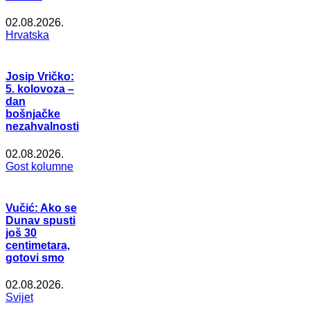
02.08.2026.
Hrvatska
Josip Vričko:
5. kolovoza –
dan
bošnjačke
nezahvalnosti
02.08.2026.
Gost kolumne
Vučić: Ako se
Dunav spusti
još 30
centimetara,
gotovi smo
02.08.2026.
Svijet