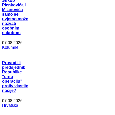
Sukob
Plenkovića i
Milanovića
samo se
uvjetno može
nazvati
osobnim
sukobom
07.08.2026.
Kolumne
Provodi li
predsjednik
Republike
“crnu
operaciju”
protiv vlastite
nacije?
07.08.2026.
Hrvatska