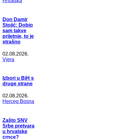
Hrvatska
Don Damir
Stojić: Dobio
sam takve
prijetnje, to je
strašno
02.08.2026.
Vjera
Izbori u BiH s
druge strane
02.08.2026.
Herceg Bosna
Zašto SNV
Srbe pretvara
u hrvatske
crnce?