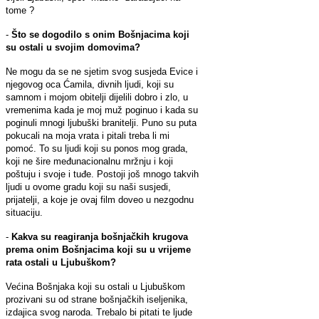
tome ?
-
Što se dogodilo s onim Bošnjacima koji
su ostali u svojim domovima?
Ne mogu da se ne sjetim svog susjeda Evice i
njegovog oca Ćamila, divnih ljudi, koji su
samnom i mojom obitelji dijelili dobro i zlo, u
vremenima kada je moj muž poginuo i kada su
poginuli mnogi ljubuški branitelji. Puno su puta
pokucali na moja vrata i pitali treba li mi
pomoć. To su ljudi koji su ponos mog grada,
koji ne šire međunacionalnu mržnju i koji
poštuju i svoje i tuđe. Postoji još mnogo takvih
ljudi u ovome gradu koji su naši susjedi,
prijatelji, a koje je ovaj film doveo u nezgodnu
situaciju.
-
Kakva su reagiranja bošnjačkih krugova
prema onim Bošnjacima koji su u vrijeme
rata ostali u Ljubuškom?
Većina Bošnjaka koji su ostali u Ljubuškom
prozivani su od strane bošnjačkih iseljenika,
izdajica svog naroda. Trebalo bi pitati te ljude