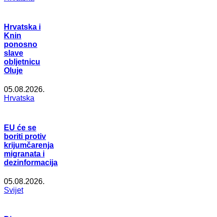
Hrvatska i
Knin
ponosno
slave
obljetnicu
Oluje
05.08.2026.
Hrvatska
EU će se
boriti protiv
krijumčarenja
migranata i
dezinformacija
05.08.2026.
Svijet