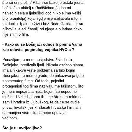
što su oni prošli? Pitam se kako je ostala jedna
bošnjačka obitelj u Radišićima (jedno od
najvećih sela u ljubuškoj općini koje ima veliki
broj branitelja) koja nigdje nije iseljavala u tom
razdoblju. Ipak su živi i bez Neđe Galića, jer su
njihovi susjedi časniji od njega a o istima nitko
nije snimio film.
-
Kako su se Bošnjaci odnosili prema Vama
kao udovici poginulog vojnika HVO-a ?
Ponavljam, u mom susjedstvu živi dosta
Bošnjaka, predivnih ljudi. Nikada osobno nisam
imala nikakve vrste problema sa bilo kojim
Bošnjakom u mome gradu, do prikazivanja gore
spomenutog filma. Od tada, pojedini
protagonisti tog filma nazivaju me fašistom, što
je meni nepoznata riječ, kojom se uopće ne
služim. Uvrijedila sam ih time što sam rekla da
sam Hrvatica iz Ljubuškog, te da će se ovdje
pričati hrvatski jezik, slušati hrvatska himna, i
da manjina više nikada neće upravljati
većinom.
Što je tu uvrijedljivo?