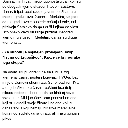
Bošnjaci ni Hrvati, nego jugonostalgičari koji su
se obogatili vjerno služeći Titovom sustavu.
Danas ti ljudi opet rade u javnim službama u
ovome gradu i ovoj županiji. Međutim, umjesto
da taj grad i svoje susjede poštuju i vole, oni
prizivaju Sarajevo da ga uguši i njima da vlast.
Isto onako kako su ranije prizivali Beograd,
vjerno mu služeći. Međutim, danas su druga
vremena ...
-
Za subotu je najavljen prosvjedni skup
“Istina od Ljubuškog“. Kakve će biti poruke
toga skupa?
Na ovom skupu obratiti će se ljudi iz tog
vremena, časni, pošteni bojovnici HVO-a, bez
mrlje u Domovinskom ratu. Svi pripadnici HVO-
a u Ljubuškom su časni i pošteni branitelji i
nikada nećemo dopustiti da se blati njihovo
sveto ime. Mi Ljubušaci smo ponosni na one
koji su ugradili svoje živote i na one koji su
danas živi a koji nemaju nikakve materijalne
koristi od sudjelovanja u ratu, ali imaju ponos i
prkos!