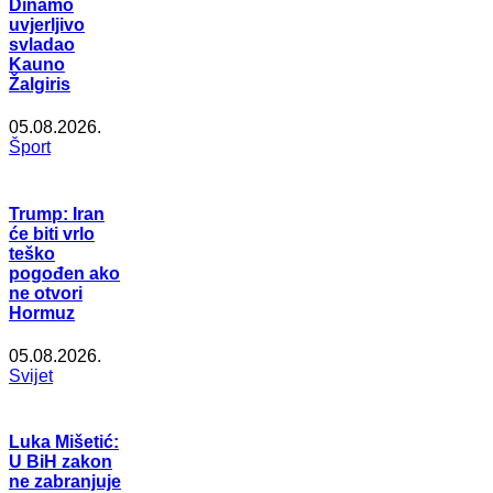
Dinamo
uvjerljivo
svladao
Kauno
Žalgiris
05.08.2026.
Šport
Trump: Iran
će biti vrlo
teško
pogođen ako
ne otvori
Hormuz
05.08.2026.
Svijet
Luka Mišetić:
U BiH zakon
ne zabranjuje