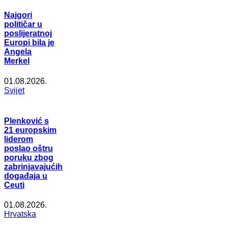
Najgori
političar u
poslijeratnoj
Europi bila je
Angela
Merkel
01.08.2026.
Svijet
Plenković s
21 europskim
liderom
poslao oštru
poruku zbog
zabrinjavajućih
događaja u
Ceuti
01.08.2026.
Hrvatska