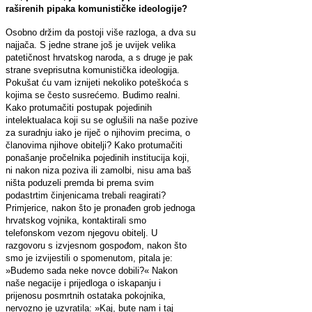
raširenih pipaka komunističke ideologije?
Osobno držim da postoji više razloga, a dva su
najjača. S jedne strane još je uvijek velika
patetičnost hrvatskog naroda, a s druge je pak
strane sveprisutna komunistička ideologija.
Pokušat ću vam iznijeti nekoliko poteškoća s
kojima se često susrećemo. Budimo realni.
Kako protumačiti postupak pojedinih
intelektualaca koji su se oglušili na naše pozive
za suradnju iako je riječ o njihovim precima, o
članovima njihove obitelji? Kako protumačiti
ponašanje pročelnika pojedinih institucija koji,
ni nakon niza poziva ili zamolbi, nisu ama baš
ništa poduzeli premda bi prema svim
podastrtim činjenicama trebali reagirati?
Primjerice, nakon što je pronađen grob jednoga
hrvatskog vojnika, kontaktirali smo
telefonskom vezom njegovu obitelj. U
razgovoru s izvjesnom gospođom, nakon što
smo je izvijestili o spomenutom, pitala je:
»Budemo sada neke novce dobili?« Nakon
naše negacije i prijedloga o iskapanju i
prijenosu posmrtnih ostataka pokojnika,
nervozno je uzvratila:
»Kaj, bute nam i taj