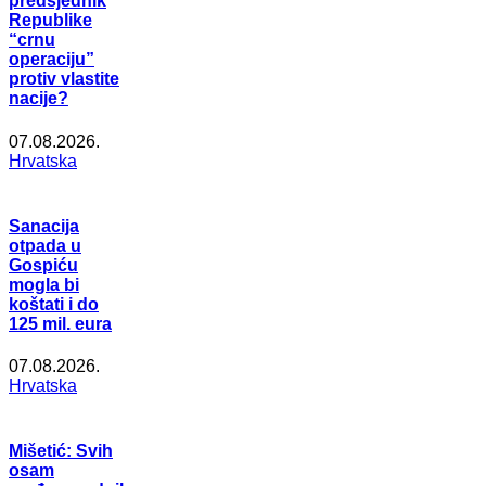
predsjednik
Republike
“crnu
operaciju”
protiv vlastite
nacije?
07.08.2026.
Hrvatska
Sanacija
otpada u
Gospiću
mogla bi
koštati i do
125 mil. eura
07.08.2026.
Hrvatska
Mišetić: Svih
osam