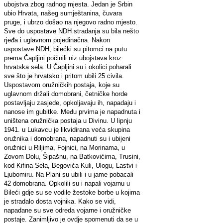
ubojstva zbog radnog mjesta. Jedan je Srbin
ubio Hrvata, našeg sumještanina, čuvara
pruge, i ubrzo došao na njegovo radno mjesto.
Sve do uspostave NDH stradanja su bila nešto
rjeđa i uglavnom pojedinačna. Nakon
uspostave NDH, bilećki su pitomci na putu
prema Čapljini počinili niz ubojstava kroz
hrvatska sela. U Čapljini su i okolici poharali
sve što je hrvatsko i pritom ubili 25 civila.
Uspostavom oružničkih postaja, koje su
uglavnom držali domobrani, četničke horde
postavljaju zasjede, opkoljavaju ih, napadaju i
nanose im gubitke. Među prvima je napadnuta i
uništena oružnička postaja u Divinu. U lipnju
1941. u Lukavcu je likvidirana veća skupina
oružnika i domobrana, napadnuti su i ubijeni
oružnici u Riljima, Fojnici, na Morinama, u
Zovom Dolu, Šipašnu, na Batkovićima, Trusini,
kod Kifina Sela, Begovića Kuli, Ulogu, Lastvi i
Ljubomiru. Na Plani su ubili i u jame pobacali
42 domobrana. Opkolili su i napali vojarnu u
Bileći gdje su se vodile žestoke borbe u kojima
je stradalo dosta vojnika. Kako se vidi,
napadane su sve odreda vojarne i oružničke
postaje. Zanimljivo je ovdje spomenuti da se u