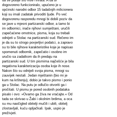
da se pobije što više Hrvata. A da bi
dogovoreno funkcioniralo, upućeno je u
općinski narodni odbor 15 tadašnjih milicionera
koji su imali zadatak privoditi ljude. Po već
dogovorenu rasporedu mnogi bi dobili poziv da
se jave u mjesni partizanski odbor, a tamo bi
im odbornici, inače njihovi sumještani, uručili
zapečaćene omotnice, pisma, koja su trebali
odnijeti u Stolac na partizanski sud. Rečeno im
je da su to strogo povjerljivi podatci, a zapravo
su to bile njihove karakteristike koje je napisao
spomenuti odbornik, zapečatio i osobno im
uručio sa zadatkom da ih predaju na
partizanski sud. U tim pismima najčešće je bila
negativna karakterizacija osoba koje ih nose.
Nakon što su odnijeli svoja pisma, mnogi su
zauvijek nestali. Jedan mještanin (bio mi je
kum na krštenju), dobio je takvo pismo i ponio
ga u Stolac. Na putu je odlučio otvoriti ga i
pročitati. U pismu je pored osobnih podataka
pisalo i ovo: »Ovamo ga živa ne vraćajte.« Od
tada se skrivao u Žabi i okolnim brdima, a oca
su mu naočigled obitelji mučili i ubili, obitelj
zlostavljali, kuću opljačkali. Ipak, uspio je
preživjeti.