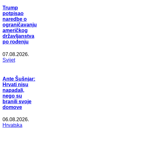
Trump
potpisao
naredbe o
ograničavanju
američkog
državljanstva
po rođenju
07.08.2026.
Svijet
Ante Šušnjar:
Hrvati nisu
napadali,
nego su
branili svoje
domove
06.08.2026.
Hrvatska