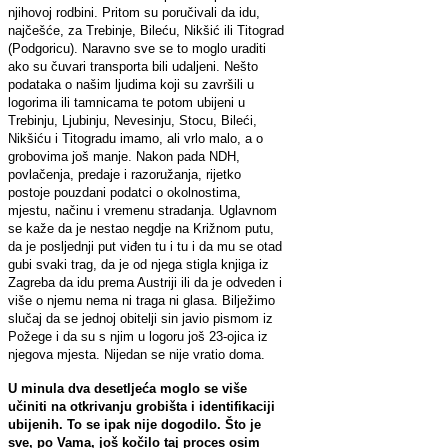
njihovoj rodbini. Pritom su poručivali da idu,
najčešće, za Trebinje, Bileću, Nikšić ili Titograd
(Podgoricu). Naravno sve se to moglo uraditi
ako su čuvari transporta bili udaljeni. Nešto
podataka o našim ljudima koji su završili u
logorima ili tamnicama te potom ubijeni u
Trebinju, Ljubinju, Nevesinju, Stocu, Bileći,
Nikšiću i Titogradu imamo, ali vrlo malo, a o
grobovima još manje. Nakon pada NDH,
povlačenja, predaje i razoružanja, rijetko
postoje pouzdani podatci o okolnostima,
mjestu, načinu i vremenu stradanja. Uglavnom
se kaže da je nestao negdje na Križnom putu,
da je posljednji put viđen tu i tu i da mu se otad
gubi svaki trag, da je od njega stigla knjiga iz
Zagreba da idu prema Austriji ili da je odveden i
više o njemu nema ni traga ni glasa. Bilježimo
slučaj da se jednoj obitelji sin javio pismom iz
Požege i da su s njim u logoru još 23-ojica iz
njegova mjesta. Nijedan se nije vratio doma.
U minula dva desetljeća moglo se više
učiniti na otkrivanju grobišta i identifikaciji
ubijenih. To se ipak nije dogodilo. Što je
sve, po Vama, još kočilo taj proces osim