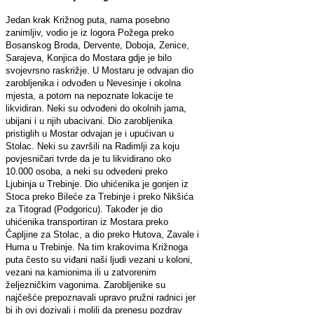
Jedan krak Križnog puta, nama posebno
zanimljiv, vodio je iz logora Požega preko
Bosanskog Broda, Dervente, Doboja, Zenice,
Sarajeva, Konjica do Mostara gdje je bilo
svojevrsno raskrižje. U Mostaru je odvajan dio
zarobljenika i odvođen u Nevesinje i okolna
mjesta, a potom na nepoznate lokacije te
likvidiran. Neki su odvođeni do okolnih jama,
ubijani i u njih ubacivani. Dio zarobljenika
pristiglih u Mostar odvajan je i upućivan u
Stolac. Neki su završili na Radimlji za koju
povjesničari tvrde da je tu likvidirano oko
10.000 osoba, a neki su odvedeni preko
Ljubinja u Trebinje. Dio uhićenika je gonjen iz
Stoca preko Bileće za Trebinje i preko Nikšića
za Titograd (Podgoricu). Također je dio
uhićenika transportiran iz Mostara preko
Čapljine za Stolac, a dio preko Hutova, Zavale i
Huma u Trebinje. Na tim krakovima Križnoga
puta često su viđani naši ljudi vezani u koloni,
vezani na kamionima ili u zatvorenim
željezničkim vagonima. Zarobljenike su
najčešće prepoznavali upravo pružni radnici jer
bi ih ovi dozivali i molili da prenesu pozdrav