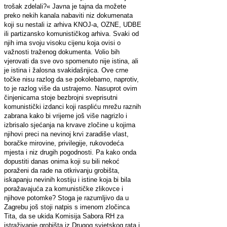
trošak zdelali?« Javna je tajna da možete
preko nekih kanala nabaviti niz dokumenata
koji su nestali iz arhiva KNOJ-a, OZNE, UDBE
ili partizansko komunističkog arhiva. Svaki od
njih ima svoju visoku cijenu koja ovisi o
važnosti traženog dokumenta. Volio bih
vjerovati da sve ovo spomenuto nije istina, ali
je istina i žalosna svakidašnjica. Ove crne
točke nisu razlog da se pokolebamo, naprotiv,
to je razlog više da ustrajemo. Nasuprot ovim
činjenicama stoje bezbrojni sveprisutni
komunistički izdanci koji raspliću mrežu raznih
zabrana kako bi vrijeme još više nagrizlo i
izbrisalo sjećanja na krvave zločine u kojima
njihovi preci na nevinoj krvi zaradiše vlast,
boračke mirovine, privilegije, rukovodeća
mjesta i niz drugih pogodnosti. Pa kako onda
dopustiti danas onima koji su bili nekoć
poraženi da rade na otkrivanju grobišta,
iskapanju nevinih kostiju i istine koja bi bila
poražavajuća za komunističke zlikovce i
njihove potomke? Stoga je razumljivo da u
Zagrebu još stoji natpis s imenom zločinca
Tita, da se ukida Komisija Sabora RH za
istraživanje grobišta iz Drugog svjetskog rata i