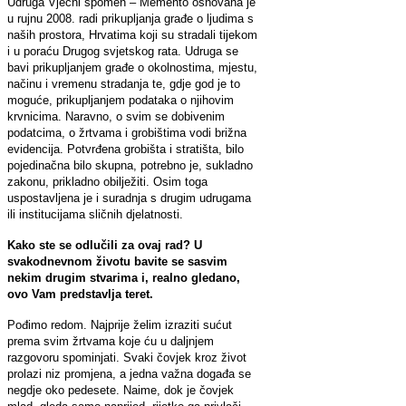
Udruga Vječni spomen – Memento osnovana je
u rujnu 2008. radi prikupljanja građe o ljudima s
naših prostora, Hrvatima koji su stradali tijekom
i u poraću Drugog svjetskog rata. Udruga se
bavi prikupljanjem građe o okolnostima, mjestu,
načinu i vremenu stradanja te, gdje god je to
moguće, prikupljanjem podataka o njihovim
krvnicima. Naravno, o svim se dobivenim
podatcima, o žrtvama i grobištima vodi brižna
evidencija. Potvrđena grobišta i stratišta, bilo
pojedinačna bilo skupna, potrebno je, sukladno
zakonu, prikladno obilježiti. Osim toga
uspostavljena je i suradnja s drugim udrugama
ili institucijama sličnih djelatnosti.
Kako ste se odlučili za ovaj rad? U
svakodnevnom životu bavite se sasvim
nekim drugim stvarima i, realno gledano,
ovo Vam predstavlja teret.
Pođimo redom. Najprije želim izraziti sućut
prema svim žrtvama koje ću u daljnjem
razgovoru spominjati. Svaki čovjek kroz život
prolazi niz promjena, a jedna važna događa se
negdje oko pedesete. Naime, dok je čovjek