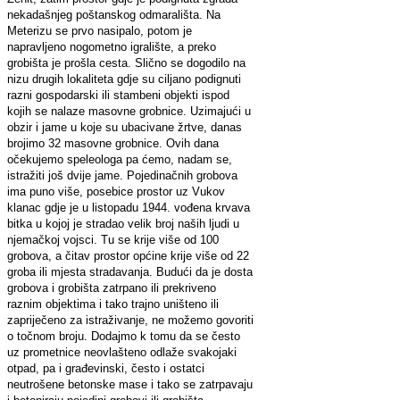
nekadašnjeg poštanskog odmarališta. Na
Meterizu se prvo nasipalo, potom je
napravljeno nogometno igralište, a preko
grobišta je prošla cesta. Slično se dogodilo na
nizu drugih lokaliteta gdje su ciljano podignuti
razni gospodarski ili stambeni objekti ispod
kojih se nalaze masovne grobnice. Uzimajući u
obzir i jame u koje su ubacivane žrtve, danas
brojimo 32 masovne grobnice. Ovih dana
očekujemo speleologa pa ćemo, nadam se,
istražiti još dvije jame. Pojedinačnih grobova
ima puno više, posebice prostor uz Vukov
klanac gdje je u listopadu 1944. vođena krvava
bitka u kojoj je stradao velik broj naših ljudi u
njemačkoj vojsci. Tu se krije više od 100
grobova, a čitav prostor općine krije više od 22
groba ili mjesta stradavanja. Budući da je dosta
grobova i grobišta zatrpano ili prekriveno
raznim objektima i tako trajno uništeno ili
zapriječeno za istraživanje, ne možemo govoriti
o točnom broju. Dodajmo k tomu da se često
uz prometnice neovlašteno odlaže svakojaki
otpad, pa i građevinski, često i ostatci
neutrošene betonske mase i tako se zatrpavaju