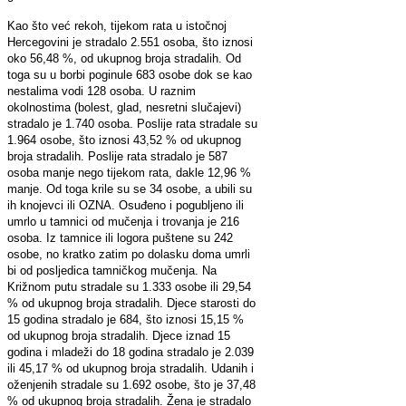
Kao što već rekoh, tijekom rata u istočnoj
Hercegovini je stradalo 2.551 osoba, što iznosi
oko 56,48 %, od ukupnog broja stradalih. Od
toga su u borbi poginule 683 osobe dok se kao
nestalima vodi 128 osoba. U raznim
okolnostima (bolest, glad, nesretni slučajevi)
stradalo je 1.740 osoba. Poslije rata stradale su
1.964 osobe, što iznosi 43,52 % od ukupnog
broja stradalih. Poslije rata stradalo je 587
osoba manje nego tijekom rata, dakle 12,96 %
manje. Od toga krile su se 34 osobe, a ubili su
ih knojevci ili OZNA. Osuđeno i pogubljeno ili
umrlo u tamnici od mučenja i trovanja je 216
osoba. Iz tamnice ili logora puštene su 242
osobe, no kratko zatim po dolasku doma umrli
bi od posljedica tamničkog mučenja. Na
Križnom putu stradale su 1.333 osobe ili 29,54
% od ukupnog broja stradalih. Djece starosti do
15 godina stradalo je 684, što iznosi 15,15 %
od ukupnog broja stradalih. Djece iznad 15
godina i mladeži do 18 godina stradalo je 2.039
ili 45,17 % od ukupnog broja stradalih. Udanih i
oženjenih stradale su 1.692 osobe, što je 37,48
% od ukupnog broja stradalih. Žena je stradalo