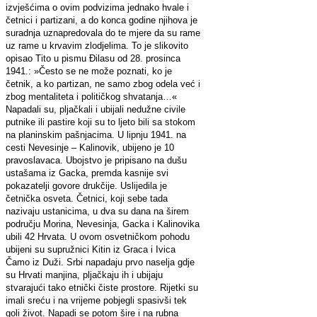
izvješćima o ovim podvizima jednako hvale i
četnici i partizani, a do konca godine njihova je
suradnja uznapredovala do te mjere da su rame
uz rame u krvavim zlodjelima. To je slikovito
opisao Tito u pismu Đilasu od 28. prosinca
1941.: »Često se ne može poznati, ko je
četnik, a ko partizan, ne samo zbog odela već i
zbog mentaliteta i političkog shvatanja…«
Napadali su, pljačkali i ubijali nedužne civile
putnike ili pastire koji su to ljeto bili sa stokom
na planinskim pašnjacima. U lipnju 1941. na
cesti Nevesinje – Kalinovik, ubijeno je 10
pravoslavaca. Ubojstvo je pripisano na dušu
ustašama iz Gacka, premda kasnije svi
pokazatelji govore drukčije. Uslijedila je
četnička osveta. Četnici, koji sebe tada
nazivaju ustanicima, u dva su dana na širem
području Morina, Nevesinja, Gacka i Kalinovika
ubili 42 Hrvata. U ovom osvetničkom pohodu
ubijeni su supružnici Kitin iz Graca i Ivica
Čamo iz Duži. Srbi napadaju prvo naselja gdje
su Hrvati manjina, pljačkaju ih i ubijaju
stvarajući tako etnički čiste prostore. Rijetki su
imali sreću i na vrijeme pobjegli spasivši tek
goli život. Napadi se potom šire i na rubna