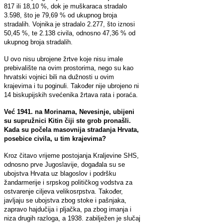
817 ili 18,10 %, dok je muškaraca stradalo
3.598, što je 79,69 % od ukupnog broja
stradalih. Vojnika je stradalo 2.277, što iznosi
50,45 %, te 2.138 civila, odnosno 47,36 % od
ukupnog broja stradalih.
U ovo nisu ubrojene žrtve koje nisu imale
prebivalište na ovim prostorima, nego su kao
hrvatski vojnici bili na dužnosti u ovim
krajevima i tu poginuli. Također nije ubrojeno ni
14 biskupijskih svećenika žrtava rata i poraća.
Već 1941. na Morinama, Nevesinje, ubijeni
su supružnici Kitin čiji ste grob pronašli.
Kada su počela masovnija stradanja Hrvata,
posebice civila, u tim krajevima?
Kroz čitavo vrijeme postojanja Kraljevine SHS,
odnosno prve Jugoslavije, događala su se
ubojstva Hrvata uz blagoslov i podršku
žandarmerije i srpskog političkog vodstva za
ostvarenje ciljeva velikosrpstva. Također,
javljaju se ubojstva zbog stoke i pašnjaka,
zapravo hajdučija i pljačka, pa zbog imanja i
niza drugih razloga, a 1938. zabilježen je slučaj