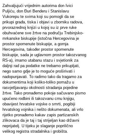
Zahvaljujući vrijednim autorima don Ivici
Puljiću, don Đuri Benderu i Stanislavu
Vukorepu te svima koji su pomogli da se
prikupi građa, tiska i objavi u zborniku radova,
prvorazrednoj knjizi u kojoj su iz prve ruke
obuhvaćene sve žrtve na području Trebinjsko-
mrkanske biskupije (istočna Hercegovina je
prostor spomenute biskupije, a gornja
Hercegovina, također prostor spomenute
biskupije, sada je uglavnom prostor takozvanog
RS-a), imamo utabanu stazu i svjetionik za
daljnji rad pa podatke ne trebamo prikupljati,
nego samo gdje je to moguće proširivati i
nadopunjavati. To radimo tako da tragamo za
dokumentima koji koliko-toliko pomažu u
rasvjetljavanju okolnosti stradanja pojedine
žrtve. Tako pronađemo pokoje sačuvano pismo
upućeno rodbini ili takozvanu crnu knjigu,
obavijest hrvatske vojske o smrti, pogibiji
hrvatskog vojnika i nešto dokumenata, ali vrlo
rijetko pronađemo kakav zapis partizanskih
zlikovaca da je taj i taj strijeljan kao državni
neprijatelj. U tijeku je slaganje poprilično
velikog registra stradalnika i grobišta.