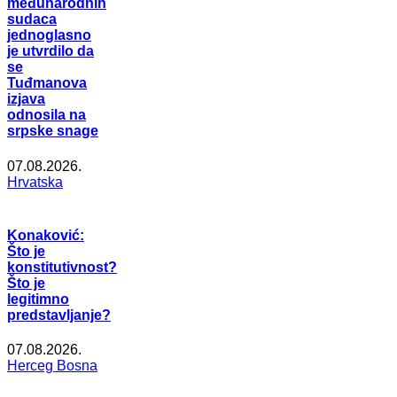
međunarodnih
sudaca
jednoglasno
je utvrdilo da
se
Tuđmanova
izjava
odnosila na
srpske snage
07.08.2026.
Hrvatska
Konaković:
Što je
konstitutivnost?
Što je
legitimno
predstavljanje?
07.08.2026.
Herceg Bosna