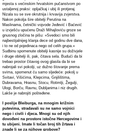
mjesta s većinskim hrvatskim pučanstvom po
ustaljenoj praksi: opljačkaj i ubij ili protjeraj.
Nizala su se sve okrutnija i krvavija zvjerstva.
Nakon pokolja šire obitelji Perutina na
Maslinama, četnički vojvode Jeđević i Baćević
u izvješću upućenu Draži Mihajloviću groze se
gnusnog zločina te pišu: »Svedoci smo bili
najbestijalnijeg klanja dece od godinu dve dana,
i to ne od pojedinaca nego od celih grupa.«
Sudbinu spomenute obitelji kasnije su doživjele
i druge obitelji ili, pak, čitava sela. Budući da bi
trebao prostor čitavog ovog glasila da bi se
nabrojali svi pokolji, uz dužno štovanje prema
svima, spomenut ću samo sljedeće: pokolj u
Svitavi, Višićima, Klepcima, Gnjilištima,
Dubravama, Hrasnu, Stocu, Rotimlji, Žegulji,
Ulogi, Borču, Ravnu, Dubljanima i niz drugih.
Lakše je nabrojiti pošteđene.
I poslije Bleiburga, na mnogim križnim
putevima, stradavali su ne samo vojnici
nego i civili i djeca. Mnogi su od njih
dovođeni na prostore istočne Hercegovine i
tu ubijeni. Imate li točan broj tih žrtava i
znade li se za njihove grobove?