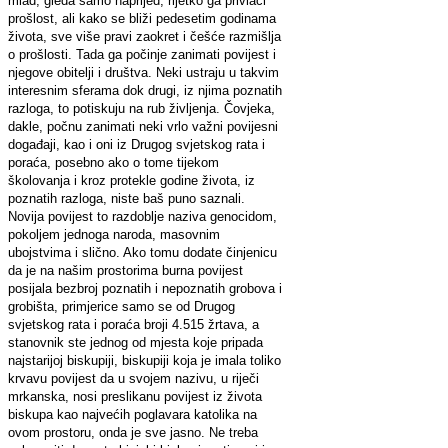
mlad, gleda samo naprijed, rijetko ga privlači
prošlost, ali kako se bliži pedesetim godinama
života, sve više pravi zaokret i češće razmišlja
o prošlosti. Tada ga počinje zanimati povijest i
njegove obitelji i društva. Neki ustraju u takvim
interesnim sferama dok drugi, iz njima poznatih
razloga, to potiskuju na rub življenja. Čovjeka,
dakle, počnu zanimati neki vrlo važni povijesni
događaji, kao i oni iz Drugog svjetskog rata i
poraća, posebno ako o tome tijekom
školovanja i kroz protekle godine života, iz
poznatih razloga, niste baš puno saznali.
Novija povijest to razdoblje naziva genocidom,
pokoljem jednoga naroda, masovnim
ubojstvima i slično. Ako tomu dodate činjenicu
da je na našim prostorima burna povijest
posijala bezbroj poznatih i nepoznatih grobova i
grobišta, primjerice samo se od Drugog
svjetskog rata i poraća broji 4.515 žrtava, a
stanovnik ste jednog od mjesta koje pripada
najstarijoj biskupiji, biskupiji koja je imala toliko
krvavu povijest da u svojem nazivu, u riječi
mrkanska, nosi preslikanu povijest iz života
biskupa kao najvećih poglavara katolika na
ovom prostoru, onda je sve jasno. Ne treba