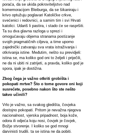
poraća, da se ukida pokroviteljstvo nad
komemoracijom Bleiburga, da se šikaniraju i
krivo optužuju poglavari Katoličke crkve,
svećenici i redovnici, a samim tim i svi Hrvati
katolici. Udariš li pastira, i stado će se raspršiti.
Ta su dva glavna razloga u sprezi i
omogućavaju objema stranama postizanje
svojih pragmatičnih ciljeva, a time uporno
zajednički zatvaraju sva vrata istraživanja i
otkrivanja istine. Međutim, nešto su previdjeli:
istina se, ma koliko god oni to željeli i priječili,
ne da ni ubiti ni zatrijeti, a pravda, koliko god je
spora, ipak je dostižna.
Zbog čega je važno otkriti grobišta i
pokopati mrtve? Što o tome govore oni koji
susrećete, posebno nakon što ste nešto
takvo učinili?
Vrlo je važno, sa svakog gledišta, čovjeka
dostojno pokopati. Pritom je nevažna njegova
nacionalnost, vjerska pripadnost, boja kože,
odora ili odjeća koju nosi, čovjek je čovjek,
Božje stvorenje. I koliko se god mnogi
darvinisti trudili, ta se istina ne da pobiti.