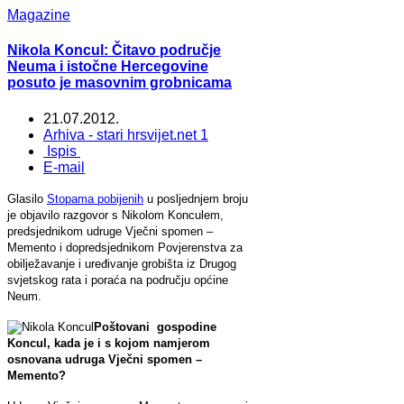
Magazine
Nikola Koncul: Čitavo područje
Neuma i istočne Hercegovine
posuto je masovnim grobnicama
21.07.2012.
Arhiva - stari hrsvijet.net 1
Ispis
E-mail
Glasilo
Stopama pobijenih
u posljednjem broju
je objavilo razgovor s Nikolom Konculem,
predsjednikom udruge Vječni spomen –
Memento i dopredsjednikom Povjerenstva za
obilježavanje i uređivanje grobišta iz Drugog
svjetskog rata i poraća na području općine
Neum.
Poštovani gospodine
Koncul, kada je i s kojom namjerom
osnovana udruga Vječni spomen –
Memento?