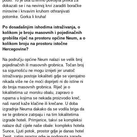
pobiti. To je bila iznimno povoljna prilika za
dokazati se i na nevinoj krvi zaraditi boračke
mirovine i krvavim kruhom othranjivati
potomke. Gorka li kruha!
Po dosadašnjim ishodima istraživanja, o
kolikom je broju masovnih i pojedinačnih
grobišta riječ na prostoru općine Neum, a o
kolikom broju na prostoru istočne
Hercegovine?
Na području općine Neum nalazi se velik broj
pojedinačnih ili masovnih grobnica. Točan broj
sa sigurnošću ne mogu iznijeti jer unatoč
istraživanju postoje lokaliteti gdje se vjerojatno
nikada više ne će moći doprijeti ni do istine ni
do broja masovnih grobnica. Riječ je o
lokalitetima uz morsku obalu, zapravo o
rupama u kojima se nekada proizvodio kreč,
naš narod kaže klačine ili krečane. U doba
izgradnje Neuma dakako da se vodila briga da
se te grobnice zatrpaju i na tim lokalitetima
izgrade hoteli. Primjerice, takvi se kompleksi
nalaze duž cijele naše obale: kompleks hotela
Sunce, Ljuti potok, prostor gdje je danas hotel
Zenit, zatim prostor gdje je podignuta zgrada