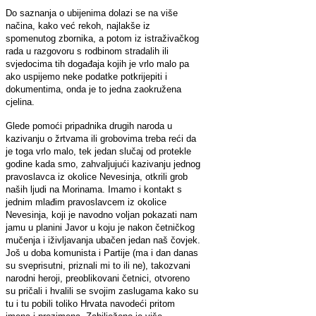
Do saznanja o ubijenima dolazi se na više
načina, kako već rekoh, najlakše iz
spomenutog zbornika, a potom iz istraživačkog
rada u razgovoru s rodbinom stradalih ili
svjedocima tih događaja kojih je vrlo malo pa
ako uspijemo neke podatke potkrijepiti i
dokumentima, onda je to jedna zaokružena
cjelina.
Glede pomoći pripadnika drugih naroda u
kazivanju o žrtvama ili grobovima treba reći da
je toga vrlo malo, tek jedan slučaj od protekle
godine kada smo, zahvaljujući kazivanju jednog
pravoslavca iz okolice Nevesinja, otkrili grob
naših ljudi na Morinama. Imamo i kontakt s
jednim mlađim pravoslavcem iz okolice
Nevesinja, koji je navodno voljan pokazati nam
jamu u planini Javor u koju je nakon četničkog
mučenja i iživljavanja ubačen jedan naš čovjek.
Još u doba komunista i Partije (ma i dan danas
su sveprisutni, priznali mi to ili ne), takozvani
narodni heroji, preoblikovani četnici, otvoreno
su pričali i hvalili se svojim zaslugama kako su
tu i tu pobili toliko Hrvata navodeći pritom