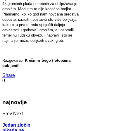
48 granitnih ploča potrebnih za obilježavanje
grobišta. Međutim to nije konačna brojka.
Planiramo, koliko god nam novčana sredstva
dopuste, izraditi i postaviti što više obilježja,
kako bi u prvom redu spriječili daljnju
devastaciju grobova i grobišta, a i ostvarili
temeljnu ljudsku obvezu i napravili što se
najmanje može, obilježiti svaki grob.
Razgovarao:
Krešimir Šego / Stopama
pobijenih
Share
0
najnovije
Prev
Next
Jedan zločin
nikada ne