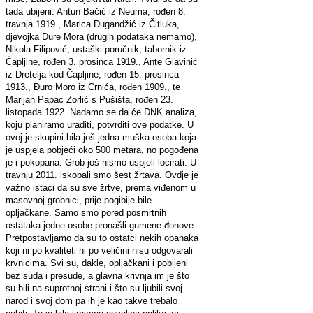
tada ubijeni: Antun Bačić iz Neuma, rođen 8.
travnja 1919., Marica Dugandžić iz Čitluka,
djevojka Đure Mora (drugih podataka nemamo),
Nikola Filipović, ustaški poručnik, tabornik iz
Čapljine, rođen 3. prosinca 1919., Ante Glavinić
iz Dretelja kod Čapljine, rođen 15. prosinca
1913., Đuro Moro iz Crnića, rođen 1909., te
Marijan Papac Zorlić s Pušišta, rođen 23.
listopada 1922. Nadamo se da će DNK analiza,
koju planiramo uraditi, potvrditi ove podatke. U
ovoj je skupini bila još jedna muška osoba koja
je uspjela pobjeći oko 500 metara, no pogođena
je i pokopana. Grob još nismo uspjeli locirati. U
travnju 2011. iskopali smo šest žrtava. Ovdje je
važno istaći da su sve žrtve, prema viđenom u
masovnoj grobnici, prije pogibije bile
opljačkane. Samo smo pored posmrtnih
ostataka jedne osobe pronašli gumene đonove.
Pretpostavljamo da su to ostatci nekih opanaka
koji ni po kvaliteti ni po veličini nisu odgovarali
krvnicima. Svi su, dakle, opljačkani i pobijeni
bez suda i presude, a glavna krivnja im je što
su bili na suprotnoj strani i što su ljubili svoj
narod i svoj dom pa ih je kao takve trebalo