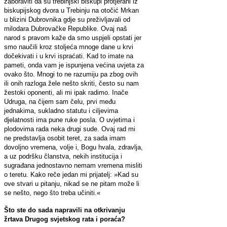
zaboraviti da su trebinjski biskupi protjerani iz
biskupijskog dvora u Trebinju na otočić Mrkan
u blizini Dubrovnika gdje su preživljavali od
milodara Dubrovačke Republike. Ovaj naš
narod s pravom kaže da smo uspjeli opstati jer
smo naučili kroz stoljeća mnoge dane u krvi
dočekivati i u krvi ispraćati. Kad to imate na
pameti, onda vam je ispunjena većina uvjeta za
ovako što. Mnogi to ne razumiju pa zbog ovih
ili onih razloga žele nešto skriti, često su nam
žestoki oponenti, ali mi ipak radimo. Inače
Udruga, na čijem sam čelu, prvi među
jednakima, sukladno statutu i ciljevima
djelatnosti ima pune ruke posla. O uvjetima i
plodovima rada neka drugi sude. Ovaj rad mi
ne predstavlja osobit teret, za sada imam
dovoljno vremena, volje i, Bogu hvala, zdravlja,
a uz podršku članstva, nekih institucija i
sugrađana jednostavno nemam vremena misliti
o teretu. Kako reče jedan mi prijatelj: »Kad su
ove stvari u pitanju, nikad se ne pitam može li
se nešto, nego što treba učiniti.«
Što ste do sada napravili na otkrivanju
žrtava Drugog svjetskog rata i poraća?