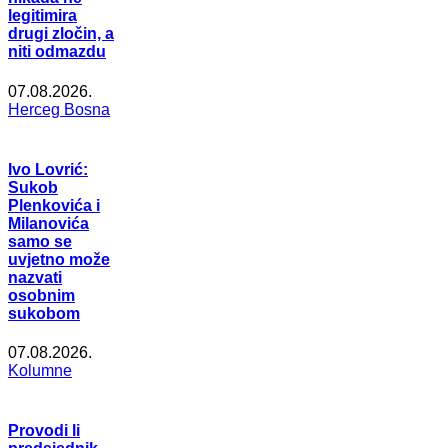
legitimira
drugi zločin, a
niti odmazdu
07.08.2026.
Herceg Bosna
Ivo Lovrić:
Sukob
Plenkovića i
Milanovića
samo se
uvjetno može
nazvati
osobnim
sukobom
07.08.2026.
Kolumne
Provodi li