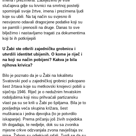
imena i prezimena. Zabilježeno je više
slučajeva gdje su krvnici na smrtnoj postelji
spominjali svoje žrtve, imena i prezimena ljudi
koje su ubili. Na taj način su svjesno ili
nesvjesno odavali dragocjene podatke koji su
se pamtili i prenosili na druge. Danas to sve
bilježimo i nastavljamo tragati za dokumentima
koji bi ih potkrijepili
U Žabi ste otkrili zajedničku grobnicu i
utvrdili identitet ubijenih. O kome je riječ i
na koji su način pobijeni? Kakva je bila
njihova krivica?
Bilo je poznato da je u Žabi na lokalitetu
Svatovski pod u zajedničkoj grobnici pokopano
šest žrtava koje su metkovski knojevci pobili u
siječnju 1946. Riječ je o nedužnim hrvatskim
rodoljubima koji nisu prihvaćali partizansku
vlast pa su se krili u Žabi po špiljama. Bila je to
posljednja veća skupina križara, šest
muškaraca i jedna djevojka (to je potvrdilo
iskapanje). Prema pričanju još živih svjedoka
tih događaja, te nedjelje, dok su sa zvonika
mjesne crkve odzvanjala zvona navještaja sv.
mise, Žabom su odjekivali rafali. Tvrdi se da su