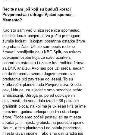
Recite nam još koji su budući koraci
Povjerenstva i udruge Vječni spomen –
Memento?
Kao što sam već u nizu rečenica spomenuo,
sljedeći korak povjerenstva je što je moguće
žurnije locirati i iskopati posmrtne ostatke žrtve
iz groba u Žabi. Učinio sam popis rodbine
žrtava i proslijedio ga u KBC Split, pa uskoro
očekujem osobu koja će uzeti uzorke s
posmrtnih ostataka i uzorke krvi rodbine žrtava
za DNK analizu. Ako nas posluži sreća, nadam
se da će prema svemu dogovorenom ove
predradnje biti završene do jeseni. To su
kratkoročni planovi rada Povjerenstva. Glede,
pak, Udruge, za sljedeće smo razdoblje nešto
ambiciozniji. Udruga je, pored uobičajenih
djelatnosti, do sada dala izraditi 36 poliranih
granitnih ploča, na kojima je uklesan križ te ime
i prezime, godina rođenja i godina stradanja
žrtve. Ploče smo počeli postavljati na mjesta
stradanja ili mjesta grobišta na području općine
Neum, a isto planiramo i na ostala prioritetna
mjesta izvan općine. Tako smo dali izraditi još