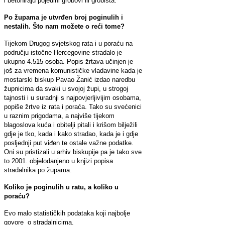
i betoniraju pojedini grobovi ili grobišta.
Po župama je utvrđen broj poginulih i
nestalih. Što nam možete o reći tome?
Tijekom Drugog svjetskog rata i u poraću na
području istočne Hercegovine stradalo je
ukupno 4.515 osoba. Popis žrtava učinjen je
još za vremena komunističke vladavine kada je
mostarski biskup Pavao Žanić izdao naredbu
župnicima da svaki u svojoj župi, u strogoj
tajnosti i u suradnji s najpovjerljivijim osobama,
popiše žrtve iz rata i poraća. Tako su svećenici
u raznim prigodama, a najviše tijekom
blagoslova kuća i obitelji pitali i krišom bilježili
gdje je tko, kada i kako stradao, kada je i gdje
posljednji put viđen te ostale važne podatke.
Oni su pristizali u arhiv biskupije pa je tako sve
to 2001. objelodanjeno u knjizi popisa
stradalnika po župama.
Koliko je poginulih u ratu, a koliko u
poraću?
Evo malo statističkih podataka koji najbolje
govore o stradalnicima.