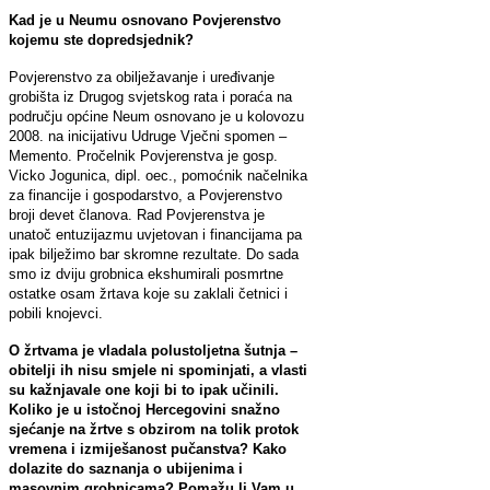
Kad je u Neumu osnovano Povjerenstvo
kojemu ste dopredsjednik?
Povjerenstvo za obilježavanje i uređivanje
grobišta iz Drugog svjetskog rata i poraća na
području općine Neum osnovano je u kolovozu
2008. na inicijativu Udruge Vječni spomen –
Memento. Pročelnik Povjerenstva je gosp.
Vicko Jogunica, dipl. oec., pomoćnik načelnika
za financije i gospodarstvo, a Povjerenstvo
broji devet članova. Rad Povjerenstva je
unatoč entuzijazmu uvjetovan i financijama pa
ipak bilježimo bar skromne rezultate. Do sada
smo iz dviju grobnica ekshumirali posmrtne
ostatke osam žrtava koje su zaklali četnici i
pobili knojevci.
O žrtvama je vladala polustoljetna šutnja –
obitelji ih nisu smjele ni spominjati, a vlasti
su kažnjavale one koji bi to ipak učinili.
Koliko je u istočnoj Hercegovini snažno
sjećanje na žrtve s obzirom na tolik protok
vremena i izmiješanost pučanstva? Kako
dolazite do saznanja o ubijenima i
masovnim grobnicama? Pomažu li Vam u