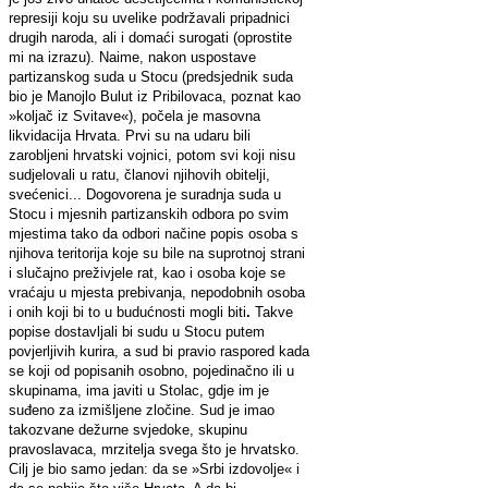
represiji koju su uvelike podržavali pripadnici
drugih naroda, ali i domaći surogati (oprostite
mi na izrazu). Naime, nakon uspostave
partizanskog suda u Stocu (predsjednik suda
bio je Manojlo Bulut iz Pribilovaca, poznat kao
»koljač iz Svitave«), počela je masovna
likvidacija Hrvata. Prvi su na udaru bili
zarobljeni hrvatski vojnici, potom svi koji nisu
sudjelovali u ratu, članovi njihovih obitelji,
svećenici... Dogovorena je suradnja suda u
Stocu i mjesnih partizanskih odbora po svim
mjestima tako da odbori načine popis osoba s
njihova teritorija koje su bile na suprotnoj strani
i slučajno preživjele rat, kao i osoba koje se
vraćaju u mjesta prebivanja, nepodobnih osoba
i onih koji bi to u budućnosti mogli biti
.
Takve
popise dostavljali bi sudu u Stocu putem
povjerljivih kurira, a sud bi pravio raspored kada
se koji od popisanih osobno, pojedinačno ili u
skupinama, ima javiti u Stolac, gdje im je
suđeno za izmišljene zločine. Sud je imao
takozvane dežurne svjedoke, skupinu
pravoslavaca, mrzitelja svega što je hrvatsko.
Cilj je bio samo jedan: da se »Srbi izdovolje« i