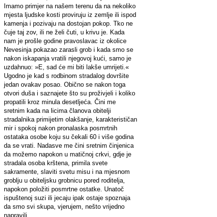
Imamo primjer na našem terenu da na nekoliko
mjesta ljudske kosti proviruju iz zemlje ili ispod
kamenja i pozivaju na dostojan pokop. Tko ne
čuje taj zov, ili ne želi čuti, u krivu je. Kada
nam je prošle godine pravoslavac iz okolice
Nevesinja pokazao zarasli grob i kada smo se
nakon iskapanja vratili njegovoj kući, samo je
uzdahnuo: »E, sad će mi biti lakše umrijeti.«
Ugodno je kad s rodbinom stradalog dovršite
jedan ovakav posao. Obično se nakon toga
otvori duša i saznajete što su proživjeli i koliko
propatili kroz minula desetljeća. Čini me
sretnim kada na licima članova obitelji
stradalnika primijetim olakšanje, karakterističan
mir i spokoj nakon pronalaska posmrtnih
ostataka osobe koju su čekali 60 i više godina
da se vrati. Nadasve me čini sretnim činjenica
da možemo napokon u matičnoj crkvi, gdje je
stradala osoba krštena, primila svete
sakramente, slaviti svetu misu i na mjesnom
groblju u obiteljsku grobnicu pored roditelja,
napokon položiti posmrtne ostatke. Unatoč
ispuštenoj suzi ili jecaju ipak ostaje spoznaja
da smo svi skupa, vjerujem, nešto vrijedno
napravili.