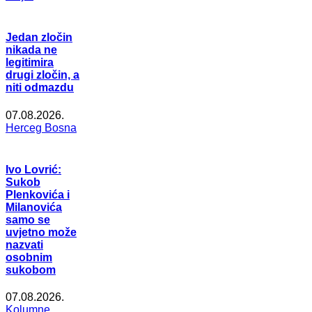
Jedan zločin
nikada ne
legitimira
drugi zločin, a
niti odmazdu
07.08.2026.
Herceg Bosna
Ivo Lovrić:
Sukob
Plenkovića i
Milanovića
samo se
uvjetno može
nazvati
osobnim
sukobom
07.08.2026.
Kolumne