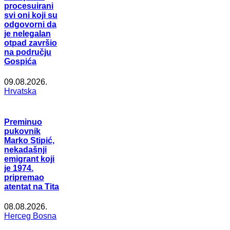
procesuirani
svi oni koji su
odgovorni da
je nelegalan
otpad završio
na području
Gospića
09.08.2026.
Hrvatska
Preminuo
pukovnik
Marko Stipić,
nekadašnji
emigrant koji
je 1974.
pripremao
atentat na Tita
08.08.2026.
Herceg Bosna