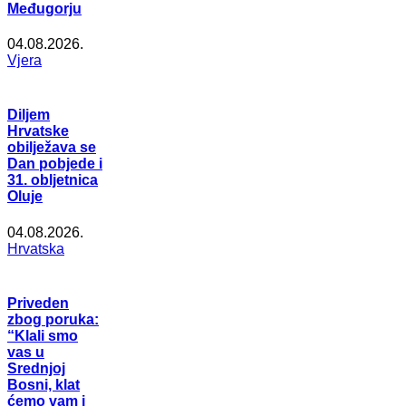
Međugorju
04.08.2026.
Vjera
Diljem
Hrvatske
obilježava se
Dan pobjede i
31. obljetnica
Oluje
04.08.2026.
Hrvatska
Priveden
zbog poruka:
“Klali smo
vas u
Srednjoj
Bosni, klat
ćemo vam i