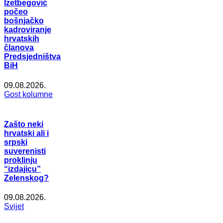
Izetbegović
počeo
bošnjačko
kadroviranje
hrvatskih
članova
Predsjedništva
BiH
09.08.2026.
Gost kolumne
Zašto neki
hrvatski ali i
srpski
suverenisti
proklinju
“izdajicu”
Zelenskog?
09.08.2026.
Svijet