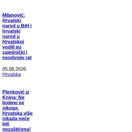
Milanović:
Hrvatski
narod u BiH i
hrvatski
narod u
Hrvatskoj
vodili su
zajednički i
neodvojiv rat
05.08.2026.
Hrvatska
Plenković iz
Knina: Ne
bojimo se
nikoga,
Hrvatska više
nikada neće
biti
nezaštićena!