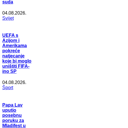
suda
04.08.2026.
Svijet
UEFA s
Azijom i
Amerikama
pokreće
natjecanje
koje bi moglo
uništiti FIFA-
ino SP
04.08.2026.
Šport
Papa Lav
uputio
posebnu
poruku za
Mladifest u