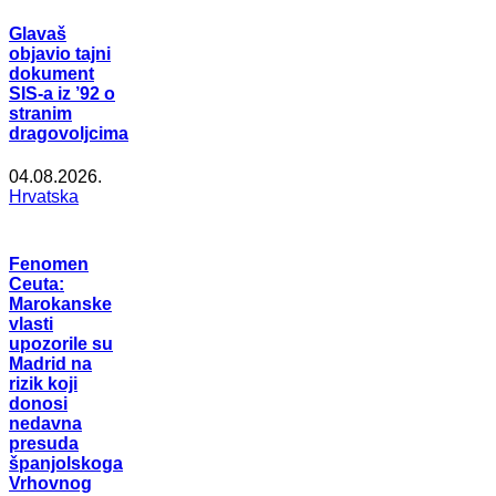
Glavaš
objavio tajni
dokument
SIS-a iz ’92 o
stranim
dragovoljcima
04.08.2026.
Hrvatska
Fenomen
Ceuta:
Marokanske
vlasti
upozorile su
Madrid na
rizik koji
donosi
nedavna
presuda
španjolskoga
Vrhovnog