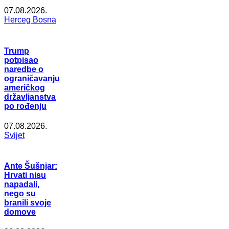
07.08.2026.
Herceg Bosna
Trump
potpisao
naredbe o
ograničavanju
američkog
državljanstva
po rođenju
07.08.2026.
Svijet
Ante Šušnjar:
Hrvati nisu
napadali,
nego su
branili svoje
domove