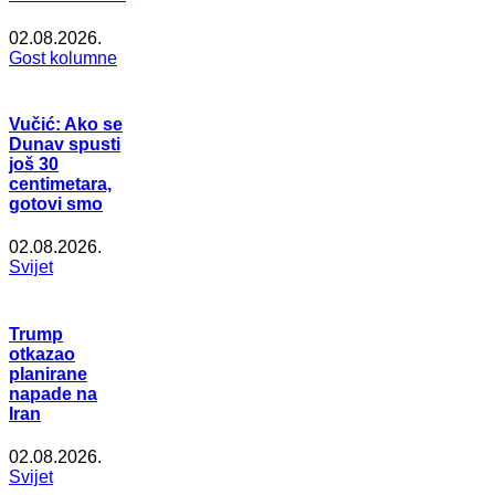
02.08.2026.
Gost kolumne
Vučić: Ako se
Dunav spusti
još 30
centimetara,
gotovi smo
02.08.2026.
Svijet
Trump
otkazao
planirane
napade na
Iran
02.08.2026.
Svijet