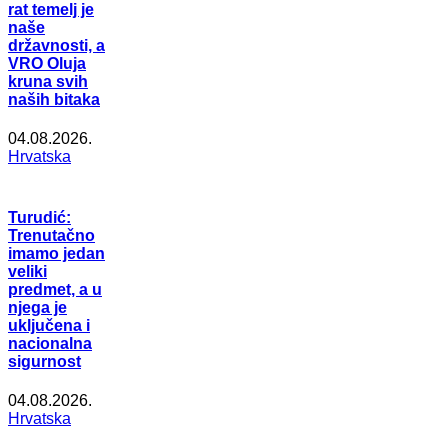
rat temelj je
naše
državnosti, a
VRO Oluja
kruna svih
naših bitaka
04.08.2026.
Hrvatska
Turudić:
Trenutačno
imamo jedan
veliki
predmet, a u
njega je
uključena i
nacionalna
sigurnost
04.08.2026.
Hrvatska