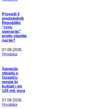
Provodi li
predsjednik
Republike
“crnu
operaciju”
protiv vlastite
nacije?
07.08.2026.
Hrvatska
Sanacija
otpada u
Gospiću
mogla bi
koštati i do
125 mil. eura
07.08.2026.
Hrvatska