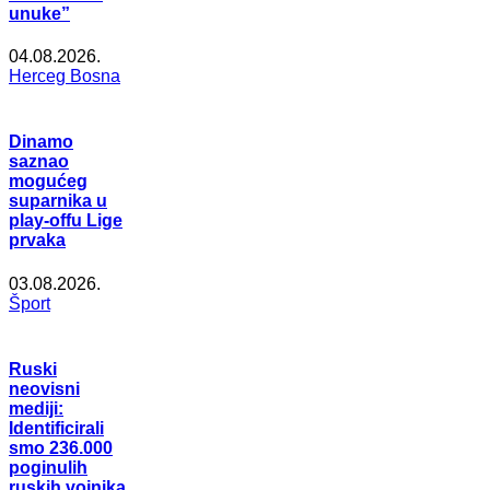
unuke”
04.08.2026.
Herceg Bosna
Dinamo
saznao
mogućeg
suparnika u
play-offu Lige
prvaka
03.08.2026.
Šport
Ruski
neovisni
mediji:
Identificirali
smo 236.000
poginulih
ruskih vojnika