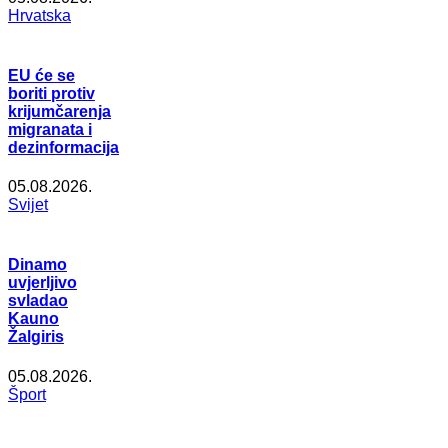
Hrvatska
EU će se
boriti protiv
krijumčarenja
migranata i
dezinformacija
05.08.2026.
Svijet
Dinamo
uvjerljivo
svladao
Kauno
Žalgiris
05.08.2026.
Šport