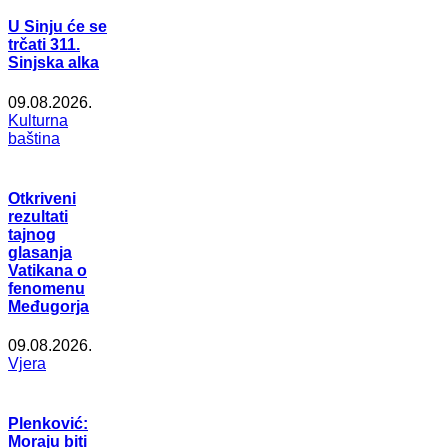
U Sinju će se
trčati 311.
Sinjska alka
09.08.2026.
Kulturna
baština
Otkriveni
rezultati
tajnog
glasanja
Vatikana o
fenomenu
Međugorja
09.08.2026.
Vjera
Plenković:
Moraju biti