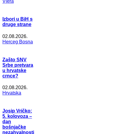
Vjera
Izbori u BiH s
druge strane
02.08.2026.
Herceg Bosna
Zašto SNV
Srbe pretvara
u hrvatske
crnce?
02.08.2026.
Hrvatska
Josip Vričko:
5. kolovoza –
dan
bošnjačke
nezahvalnosti