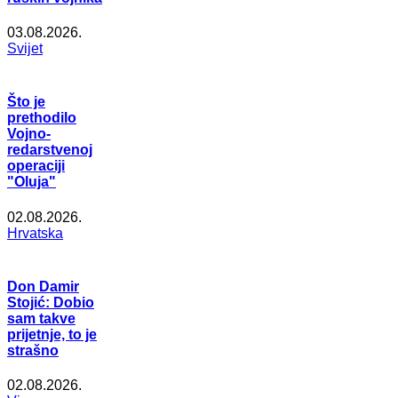
03.08.2026.
Svijet
Što je
prethodilo
Vojno-
redarstvenoj
operaciji
"Oluja"
02.08.2026.
Hrvatska
Don Damir
Stojić: Dobio
sam takve
prijetnje, to je
strašno
02.08.2026.