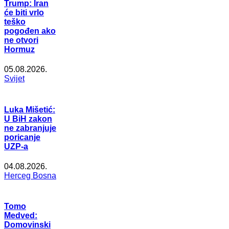
Trump: Iran
će biti vrlo
teško
pogođen ako
ne otvori
Hormuz
05.08.2026.
Svijet
Luka Mišetić:
U BiH zakon
ne zabranjuje
poricanje
UZP-a
04.08.2026.
Herceg Bosna
Tomo
Medved:
Domovinski