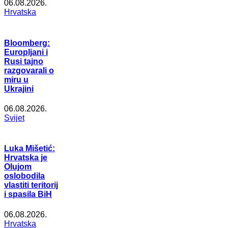
06.08.2026.
Hrvatska
Bloomberg:
Europljani i
Rusi tajno
razgovarali o
miru u
Ukrajini
06.08.2026.
Svijet
Luka Mišetić:
Hrvatska je
Olujom
oslobodila
vlastiti teritorij
i spasila BiH
06.08.2026.
Hrvatska