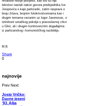
hrvatske novije povijesti, kao što su npr.
tekstovi nastali nakon govora predsjednika Ive
Josipovića o kapi partizanki, zatim rasprave o
broju žrtava, brojnim fotokrivotvorinama kao i
drugim temama vezanim uz logor Jasenovac, o
istinitosti ustaškog pokolja u pravoslavnoj crkvi
u Glini, ali i drugim kontroverznim događajima
iz partizanskog i komunističkog razdoblja.
M.B.
Share
0
najnovije
Prev
Next
Josip Vričko:
Davne jeseni
’93. Alija