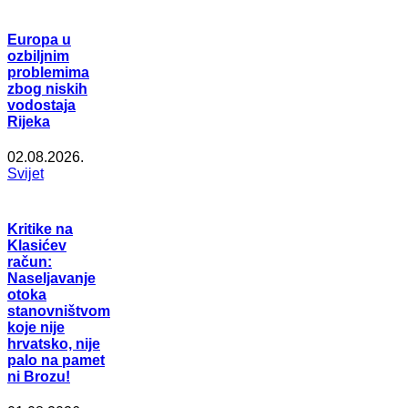
Europa u
ozbiljnim
problemima
zbog niskih
vodostaja
Rijeka
02.08.2026.
Svijet
Kritike na
Klasićev
račun:
Naseljavanje
otoka
stanovništvom
koje nije
hrvatsko, nije
palo na pamet
ni Brozu!