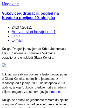
Magazine
Vukovićev, drugačiji, pogled na
hrvatsku povijest 20. stoljeća
24.07.2012.
Arhiva - stari hrsvijet.net 1
Ispis
E-mail
Knjiga “Drugačija povijest (o Srbu, Jasenovcu,
Glini…)” novinara Tomislava Vukovića
objavljena je u nakladi Glasa Koncila.
U knjizi su sabrani povijesni feljtoni objavljivani
u Glasu Koncila, od kojih je jedanaest iz
razdoblja od siječnja 2006. do listopada 2010.
godine, a koje Vuković uređuje i piše s jednim
ciljem: traganje za istinom, javlja
bitno.net.
Knjiga se sastoji od jedanaest tematskih cjelina
u kojima Vuković obrađuje kontroverzne teme