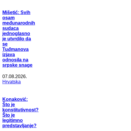
Mišetić: Svih
osam
međunarodnih
sudaca
jednoglasno
je utvrdilo da
se
Tuđmanova
izjava
odnosila na
srpske snage
07.08.2026.
Hrvatska
Konaković:
Što je
konstitutivnost?
Što je
legitimno
predstavljanje?