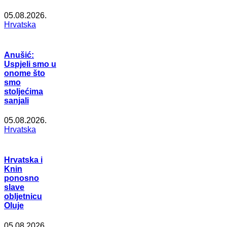
05.08.2026.
Hrvatska
Anušić:
Uspjeli smo u
onome što
smo
stoljećima
sanjali
05.08.2026.
Hrvatska
Hrvatska i
Knin
ponosno
slave
obljetnicu
Oluje
05.08.2026.