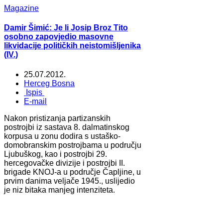
Magazine
Damir Šimić: Je li Josip Broz Tito
osobno zapovjedio masovne
likvidacije političkih neistomišljenika
(IV.)
25.07.2012.
Herceg Bosna
Ispis
E-mail
Nakon pristizanja partizanskih
postrojbi iz sastava 8. dalmatinskog
korpusa u zonu dodira s ustaško-
domobranskim postrojbama u području
Ljubuškog, kao i postrojbi 29.
hercegovačke divizije i postrojbi II.
brigade KNOJ-a u područje Čapljine, u
prvim danima veljače 1945., uslijedio
je niz bitaka manjeg intenziteta.