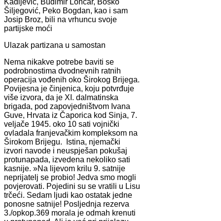
Kadijević, Budimir Lončar, Boško
Šiljegović, Peko Bogdan, kao i sam
Josip Broz, bili na vrhuncu svoje
partijske moći
Ulazak partizana u samostan
Nema nikakve potrebe baviti se
podrobnostima dvodnevnih ratnih
operacija vođenih oko Širokog Brijega.
Povijesna je činjenica, koju potvrđuje
više izvora, da je XI. dalmatinska
brigada, pod zapovjedništvom Ivana
Guve, Hrvata iz Čaporica kod Sinja, 7.
veljače 1945. oko 10 sati vojnički
ovladala franjevačkim kompleksom na
Širokom Brijegu. Istina, njemački
izvori navode i neuspješan pokušaj
protunapada, izvedena nekoliko sati
kasnije. »Na lijevom krilu 9. satnije
neprijatelj se probio! Jedva smo mogli
povjerovati. Pojedini su se vratili u Lisu
trčeći. Sedam ljudi kao ostatak jedne
ponosne satnije! Posljednja rezerva
3./opkop.369 morala je odmah krenuti