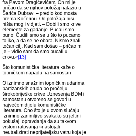
fra Pavom Dragićevićem. On mi je
pričao da se njihov položaj nalazio u
Šarića Dubravi – predio kod mosta
prema Kočerinu. Od položaja nisu
ništa mogli vidjeti. – Dobili smo krive
elemente za gađanje. Pucali smo
puno. Čudili smo se u što to pucamo
toliko, a da se ne obara. Nismo znali
točan cilj. Kad sam došao – pričao mi
je – vidio sam da smo pucali u
crkvu.«
[13]
Što komunistička literatura kaže o
topničkom napadu na samostan
O iznimno snažnim topničkim udarima
partizanskih oruđa po pročelju
širokobriješke crkve Uznesenja BDM i
samostanu otvoreno se govori u
najvećem dijelu komunističke
literature. Ono što je u ovom slučaju
iznimno zanimljivo svakako su jeftini
pokušaji opravdanja da su takvom
vrstom ratovanja »nastojali
neutralizirati neprijateljsku vatru koja je