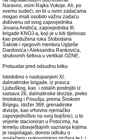
Naravno, osim Rajka Vukoje. Ali, po
svemu sudeći, on bi u ovim zadaćama
mogao imati osobito važnu zadaću
dobivenu od svog zapovjednika
Jovana Andrića, zapovjednika III.
brigade KNOJ-a, koji je u biti djelovao
kao produžena ruka Slobodana
Šakote i njegovih mentora Uglješe
Danilovića i Aleksandra Rankovića,
strukovnih šefova u vertikali OZNE.
Protuudar pred odsudnu bitku
Istodobno s nastupanjem XI.
dalmatinske brigade, iz pravca
Ljubuškog, kao i ostalih postrojbi iz
sastava 26. dalmatinske divizije, preko
Imotskog i Posušja, prema Širokom
Brijegu, stožer 369. grenadirske
divizije, kao vrhovno njemačko
zapovjedništvo na ovoj bojišnici, u to
vrijeme stacioniran u Potocima, na
temelju obavještajnih saznanja kojima
je raspolagao, donosi odluku o
povlačenju pukovnijskog stožera te I. i