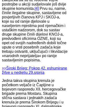
postrojbe u akciji sudjelovale još dvije
skupine komunista.
[4]
Prvu su, naime,
činile ilegalne skupine, sastavljene od
povjerljivih članova KPJ i SKOJ-a,
koje su od ranije djelovale u
naseljenim mjestima pod njemačkim i
ustaškim nadzorom, dok su sastav
druge skupine činili dijelovi KNOJ-a,
predvođeni oficirima OZNE, koji su
opet od svojih nadređenih dobili točne
upute o vrsti posebnih zadaća koje
trebaju ostvariti, uključujući i likvidacije
»narodnih neprijatelja« po ranije
sastavljenim popisima.
>>Široki Brijeg: Pokop 42. eshumirane
žrtve u nedjelju 29.srpnja
Jedna takva skupina krenula je
početkom veljače iz Čapljine u
bojevom rasporedu XII. hercegovačke
brigade prema Mostaru. Skupina
slična sastava i jednakih zadaća
krenula je prema Širokom Brijegu i u
bojevom rasporedu XI. dalmatinske