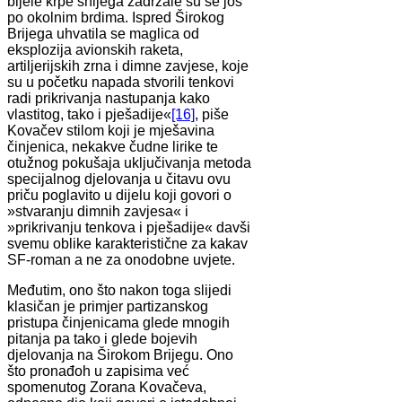
bijele krpe snijega zadržale su se još
po okolnim brdima. Ispred Širokog
Brijega uhvatila se maglica od
eksplozija avionskih raketa,
artiljerijskih zrna i dimne zavjese, koje
su u početku napada stvorili tenkovi
radi prikrivanja nastupanja kako
vlastitog, tako i pješadije«
[16]
, piše
Kovačev stilom koji je mješavina
činjenica, nekakve čudne lirike te
otužnog pokušaja uključivanja metoda
specijalnog djelovanja u čitavu ovu
priču poglavito u dijelu koji govori o
»stvaranju dimnih zavjesa« i
»prikrivanju tenkova i pješadije« davši
svemu oblike karakteristične za kakav
SF-roman a ne za onodobne uvjete.
Međutim, ono što nakon toga slijedi
klasičan je primjer partizanskog
pristupa činjenicama glede mnogih
pitanja pa tako i glede bojevih
djelovanja na Širokom Brijegu. Ono
što pronađoh u zapisima već
spomenutog Zorana Kovačeva,