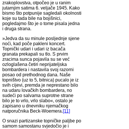
zrakoplovstva, otpočeo je u ranim
jutarnjim satima 6. veljače 1945. Kako
bismo što potpunije sagledali okolnosti
koje su tada bile na bojišnici,
pogledajmo što je o tome pisala jedna
i druga strana.
»Jedva da su minule posljednje sjene
noći, kad poče pakleni koncert.
Topnički udari i udari iz bacača
granata prekapali su tlo. S prvim
zracima sunca pojavila su se već
ozloglašena četiri neprijateljska
bombardera i nastavila svoj razorni
posao od prethodnog dana. Naše
topništvo (uz to 5, bitnica) pucalo je iz
svih cijevi, premda je neprestano bilo
na udaru lovačkih bombardera, no
sudeći po salvama suprotne strane
bilo je to vrlo, vrlo slabo«, ostalo je
zapisano u dnevniku njemačkog
natporučnika Beck-Woemera.
[11]
O snazi partizanske topničke paljbe po
samom samostanu svjedočio je i