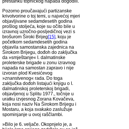
prestanku topničkog napada dogodili.
Pozorno proučavajući partizanske
krivotvorine o toj temi, u najvećoj mjeri
objavljivane sedamdesetih godina
prošlog stoljeća, koje su očito bile u
izravnoj uzročno-posljedičnoj vezi s
brošurom Široki Brijeg
[15]
, koju je
početkom sedamdesetih godina
objavila samostanska zajednica na
Širokom Brijegu, dođoh do zaključka
da »smještanje« I. dalmatinske
proleterske brigade u zonu izravnog
napada na samostan zapravo i nije
izvoran plod Kvesićevog
»znanstvenog« rada. Do toga
zaključka dođoh listajući knjigu o I.
dalmatinskoj proleterskoj brigadi,
objavljenoj u Splitu 1977., točnije u
uratku izvjesnog Zorana Kovačeva,
koja nosi naziv Na Širokom Brijegu i
Mostaru, a koja svakako zaslužuje
spominjanje u ovoj raščlambi.
»Bilo je 6. veljače. Okopnjelo je, a