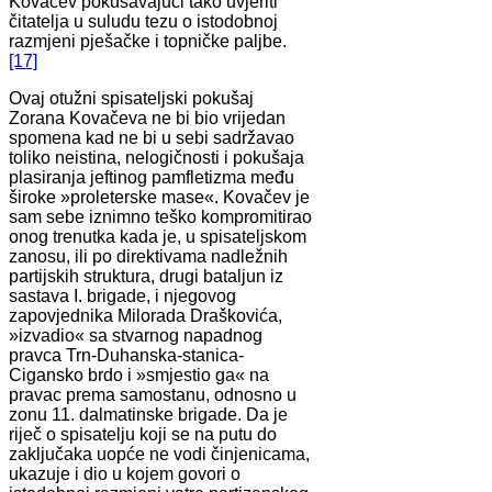
Kovačev pokušavajući tako uvjeriti
čitatelja u suludu tezu o istodobnoj
razmjeni pješačke i topničke paljbe.
[17]
Ovaj otužni spisateljski pokušaj
Zorana Kovačeva ne bi bio vrijedan
spomena kad ne bi u sebi sadržavao
toliko neistina, nelogičnosti i pokušaja
plasiranja jeftinog pamfletizma među
široke »proleterske mase«. Kovačev je
sam sebe iznimno teško kompromitirao
onog trenutka kada je, u spisateljskom
zanosu, ili po direktivama nadležnih
partijskih struktura, drugi bataljun iz
sastava I. brigade, i njegovog
zapovjednika Milorada Draškovića,
»izvadio« sa stvarnog napadnog
pravca Trn-Duhanska-stanica-
Cigansko brdo i »smjestio ga« na
pravac prema samostanu, odnosno u
zonu 11. dalmatinske brigade. Da je
riječ o spisatelju koji se na putu do
zaključaka uopće ne vodi činjenicama,
ukazuje i dio u kojem govori o