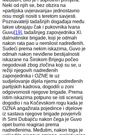
Neki od njih se, bez obzira na
»partijska uvjeravanja« jednostavno
nisu mogli nositi s teretom savjesti.
Poznavatelji tadašnjih događaja među
takve ubrajaju čak i pukovnika Ivana
Guvu
[19]
, tadašnjeg zapovjednika XI.
dalmatinske brigade, koji je odmah
nakon rata pao u nemilost nadređenih.
Sudeći prema nekim iskazima, Guvo je
odmah nakon neviđene bestijalnosti
iskazane na Širokom Brijegu počeo
negodovati zbog zločina koji su se, u
režiji njegovih nadređenih
zapovjednika i OZNE te uz
sudjelovanje dijela njemu podređenih
partijskih kadrova, dogodili u zoni
odgovornosti njegove brigade. Prema
istim iskazima potpuno se isti scenarij
dogodio i na Kočevskom rogu kada je
OZNA angažirala pojedince i dijelove
iz sastava njegove brigade povjerivši
ih Simi Dubajiću nakon čega je Guvo
opet burno reagirao prema
nadređenima. Međutim, nakon toga je