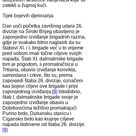
zatekli u župnoj kući.
Tijek bojevih djelovanja
Dan uoči početka završnog udara 26.
divizije na Široki Brijeg obavljeno je
zapovjedno izviđanje brigadnih razina,
gdje je svakako bitno naglasiti da su
štabovi XI. i I. brigade već u to vrijeme
pred sobom imali točne ciljeve svojih
napada. Štab XI. dalmatinske brigade
tom je prigodom, s promatračnice u
Trtlama, obavio izviđanje konvikta,
samostana i crkve, što su, prema
zapovjedi štaba 26. divizije, označeni
kao bojevi ciljevi ove brigade i prije
zapovjednog izviđanja.
[8]
Istodobno,
štab I. dalmatinske brigade svoje je
zapovjedno izviđanje obavio u
Dobrkovićima težišno promatrajući
Purino brdo, Duhansku stanicu i
Cigansko brdo kao krajnje ciljeve
napada dobivene od štaba 26. divizije.
[9]