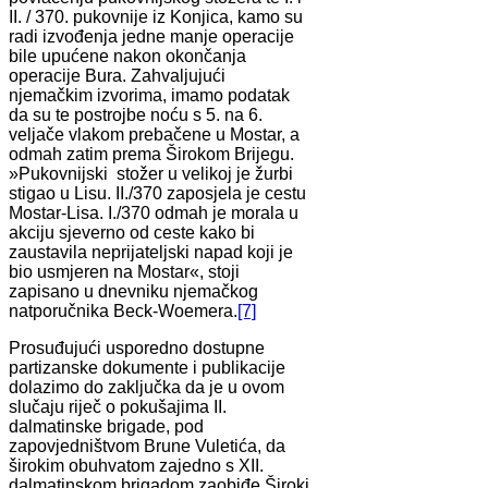
II. / 370. pukovnije iz Konjica, kamo su
radi izvođenja jedne manje operacije
bile upućene nakon okončanja
operacije Bura. Zahvaljujući
njemačkim izvorima, imamo podatak
da su te postrojbe noću s 5. na 6.
veljače vlakom prebačene u Mostar, a
odmah zatim prema Širokom Brijegu.
»Pukovnijski stožer u velikoj je žurbi
stigao u Lisu. II./370 zaposjela je cestu
Mostar-Lisa. I./370 odmah je morala u
akciju sjeverno od ceste kako bi
zaustavila neprijateljski napad koji je
bio usmjeren na Mostar«, stoji
zapisano u dnevniku njemačkog
natporučnika Beck-Woemera.
[7]
Prosuđujući usporedno dostupne
partizanske dokumente i publikacije
dolazimo do zaključka da je u ovom
slučaju riječ o pokušajima II.
dalmatinske brigade, pod
zapovjedništvom Brune Vuletića, da
širokim obuhvatom zajedno s XII.
dalmatinskom brigadom zaobiđe Široki