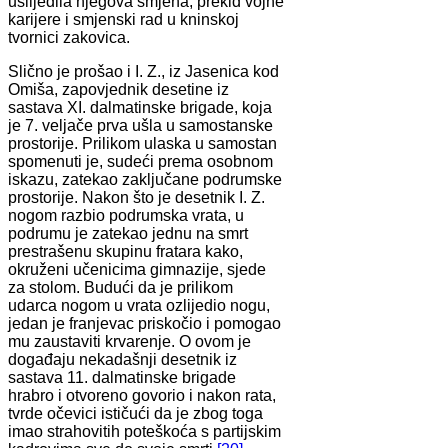
uslijedila njegova smjena, prekid vojne
karijere i smjenski rad u kninskoj
tvornici zakovica.
Slično je prošao i I. Z., iz Jasenica kod
Omiša, zapovjednik desetine iz
sastava XI. dalmatinske brigade, koja
je 7. veljače prva ušla u samostanske
prostorije. Prilikom ulaska u samostan
spomenuti je, sudeći prema osobnom
iskazu, zatekao zaključane podrumske
prostorije. Nakon što je desetnik I. Z.
nogom razbio podrumska vrata, u
podrumu je zatekao jednu na smrt
prestrašenu skupinu fratara kako,
okruženi učenicima gimnazije, sjede
za stolom. Budući da je prilikom
udarca nogom u vrata ozlijedio nogu,
jedan je franjevac priskočio i pomogao
mu zaustaviti krvarenje. O ovom je
događaju nekadašnji desetnik iz
sastava 11. dalmatinske brigade
hrabro i otvoreno govorio i nakon rata,
tvrde očevici ističući da je zbog toga
imao strahovitih poteškoća s partijskim