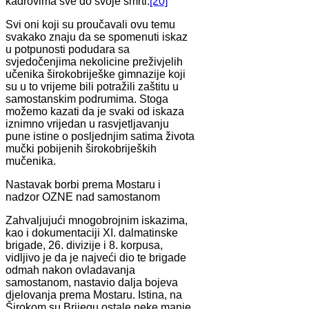
kadrovima sve do svoje smrti.
[20]
Svi oni koji su proučavali ovu temu
svakako znaju da se spomenuti iskaz
u potpunosti podudara sa
svjedočenjima nekolicine preživjelih
učenika širokobriješke gimnazije koji
su u to vrijeme bili potražili zaštitu u
samostanskim podrumima. Stoga
možemo kazati da je svaki od iskaza
iznimno vrijedan u rasvjetljavanju
pune istine o posljednjim satima života
mučki pobijenih širokobrijeških
mučenika.
Nastavak borbi prema Mostaru i
nadzor OZNE nad samostanom
Zahvaljujući mnogobrojnim iskazima,
kao i dokumentaciji XI. dalmatinske
brigade, 26. divizije i 8. korpusa,
vidljivo je da je najveći dio te brigade
odmah nakon ovladavanja
samostanom, nastavio dalja bojeva
djelovanja prema Mostaru. Istina, na
Širokom su Brijegu ostale neke manje