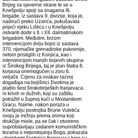
Brijeg sa sjeverne strane te se u
Knešpolju spoji sa snagama III.
brigade, iz sastava 9. divizije, koja je,
nadirući preko Uzarića, pokušavala
prijeći rijeku Lišticu i u Knešpolju
ostvariti dodir s II. i XII. dalmatinskom
brigadom. Međutim, brzom
intervencijom dviju bojni iz sastava
370. njemačke grenadirske pukovnije,
netom pristiglih iz Konjica, kao i
intervencijom manjih bojevih skupina
iz Širokog Brijega, taj je plan štaba 8.
korpusa onemogućen u zoru 6.
veljače. Cijenu za ovakav razvoj
događaja na bojišnici životima je
platilo šest širokobrijeških franjevaca,
ni krivih ni dužnih, koji su zaštitu
potražili u župnoj kući u Mostarskom
Gracu. Naime, nakon poraza u
Knešpolju postrojba Brune Vuletića
svoju je mržnju prema onima koji
drukčije misle, pa se čak i otvoreno
suprotstavljaju zadanim komunističkim
tezama o nepostojanju Boga, pokazala
ubojstvom šestorice franjevaca koje su