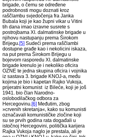
brigade, o čemu se određene
podrobnosti mogu doznati kroz
raščlambu svjedočenja fra Janka
Bubala koji je kao župni vikar u Vitini
tih dana imao izravne susrete s
postrojbama XI. dalmatinske brigade u
njihovu nastupanju prema Širokom
Brijegu.
[5]
Sudeći prema raščlambi
dostupne građe kao i nekolicini iskaza,
na put prema Širokom Brijegu u
bojevom rasporedu XI. dalmatinske
brigade krenulo je i nekoliko oficira
OZNE te jedna skupina oficira i vojnika
iz sastava 3. brigade KNOJ-a, među
kojima je bio i kapetan Rajko Vukoja,
prijeratni komunist iz Bileće, koji je još
1941. bio član Narodno-
oslobodilačkog odbora za
Hercegovinu.
[6]
Međutim, zbog
»crvenih skretanja«, kako su komunisti
označavali komunističke zločine koji
su se prvih godina rata događali u
istočnoj Hercegovini, politička karijera
Rajka Vukoja naglo je prestala, ali je
ona u OZNI i KNOJ-u, kako se čini, tek