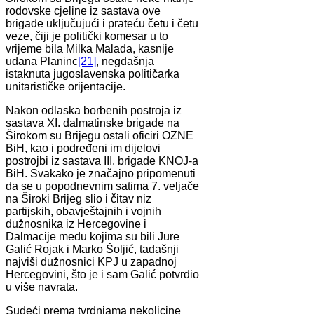
rodovske cjeline iz sastava ove
brigade uključujući i prateću četu i četu
veze, čiji je politički komesar u to
vrijeme bila Milka Malada, kasnije
udana Planinc
[21]
, negdašnja
istaknuta jugoslavenska političarka
unitarističke orijentacije.
Nakon odlaska borbenih postroja iz
sastava XI. dalmatinske brigade na
Širokom su Brijegu ostali oficiri OZNE
BiH, kao i podređeni im dijelovi
postrojbi iz sastava III. brigade KNOJ-a
BiH. Svakako je značajno pripomenuti
da se u popodnevnim satima 7. veljače
na Široki Brijeg slio i čitav niz
partijskih, obavještajnih i vojnih
dužnosnika iz Hercegovine i
Dalmacije među kojima su bili Jure
Galić Rojak i Marko Šoljić, tadašnji
najviši dužnosnici KPJ u zapadnoj
Hercegovini, što je i sam Galić potvrdio
u više navrata.
Sudeći prema tvrdnjama nekolicine