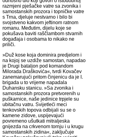
odnosno dio koji govori o istodobnoj
razmjeni pješačke vatre sa zvonika i
samostanskih prozora i topničke vatre
s Trna, djeluje nestvarno i bilo bi
svojstveno kakvom jeftinom ratnom
romanu. Međutim, dijelu koje se
pokušava baviti raščlambom stvarnih
događaja i osobama to nikako ne
priliči.
»Duž kose koja dominira predjelom i
na kojoj se uzdiže samostan, napadao
je Drugi bataljon pod komandom
Milorada Draškovića«, tvrdi Kovačev
zanemarujući pritom činjenicu da je I.
brigada u to vrijeme napadala
Duhansku stanicu. »Sa zvonika i
samostanskih prozora pretvorenih u
puškarnice, naše jedinice trpjele su
ubitačnu vatru. Svijetleći meci
tenkovskih topova odbijali su se o
kamene zidove, uspijevajući
povremeno ušutkati mitraljeska
gnijezda na crkvenom tornju i u krugu
samostanskih zidina«, zaključuje