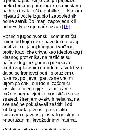
u protunapad. Ali je već pri prijelazu
preko brisanog prostora ka samostanu
na brdu imala teške gubitke. … Na tom
mjestu život je izgubio i zapovjednik
bojne satnik Bollman, zapovjednik II.
bojne«, tvrde njemački izvori.
[18]
Različiti jugoslavenski, komunistički,
izvori, od kojih neke navodimo u ovoj
analizi, u ciljanoj kampanji vođenoj
protiv Katoličke crkve, kao ideološkog i
klasnog protivnika, na različite su
načine dugi niz godina pokušavali
među zaplašenim narodom raširiti tezu
da su se franjevci borili s oružjem u
rukama, polijevali partizane vrelim
uljem pa čak i bili idejni začetnici
fašističke ideologije. Uz poticanje
mržnje prema vjeri komunistički su se
stratezi, širenjem ovakvih neistina, na
sve načine pokušavali zaštititi i od
krhkog suda javnosti pa su tako
sustavno u javnost plasirali neistine o
»naoružanim i krvožednim« fratrima.
Međutim, bilo je i suprotnih primjera.