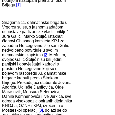
hodnjom nastupala prema Širokom
Brijegu.
[1]
Snagama 11. dalmatinske brigade u
Vrgorcu su se, s jasnom zadaćom
uspostave partizanske vlasti, priključili
Jure Galić i Marko Šoljić, istaknuti
članovi Oblasnog komiteta KPJ za
zapadnu Hercegovinu, što sam Galić
nedvojbeno potvrđuje u svojim
memoarskim zapisima.
[2]
Međutim,
dvojac Galić-Šoljić nisu bili jedini
partijski i obavještajni kadrovi s
prostora Hercegovine koji su u
bojevom rasporedu XI. dalmatinske
brigade krenuli prema Širokom
Brijegu. Prosuđujući elaborate Jovana
Andrića, Uglješe Danilovića, Olge
Marasović, Mensura Seferovića,
Danila Komnenovića i Ive Jerkića, sve
odreda visokopozicioniranih djelatnika
KNOJ-a, OZNE i KPJ, izrečenih o
Mostarskoj operaciji
[3]
, dolazi se do
zaključka da su uz redovite vojne