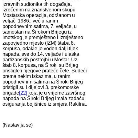
izravnih sudionika tih događaja,
izrečenim na znanstvenom skupu
Mostarska operacija, održanom u
veljači 1986., već u ranim
popodnevnim satima, 7. veljače, u
samostan na Širokom Brijegu iz
Imotskog je premješteno i Izmješteno
zapovjedno mjesto (IZM) štaba 8.
korpusa, odakle je vođen dalji tijek
napada, sve do 14. veljače i ulaska
partizanskih postrojbi u Mostar. Uz
štab 8. korpusa, na Široki su Brijeg
pristigle i njegove prateće čete. Sudeći
prema nekim iskazima, u ranim
popodnevnim satima na Široki Brijeg
pristigli su i dijelovi 3. prekomorske
brigade
[22]
koja je u vrijeme završnog
napada na Široki Brijeg imala zadaću
osiguranja bojišnice iz smjera Rakitna.
(Nastavlja se)