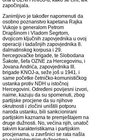
započinjala.
Zanimljivo je također napomenuti da
osobno poznanstvo kapetana Rajka
Vukoje s generalom Petrom
Drapšinom i Vladom Šegrtom,
dvojicom ključnih zapovjednika u ovoj
operaciji i tadašnjih zapovjednika 8.
dalmatinskog korpusa i 29.
hercegovačke brigade, te Slobodana
Šakote, šefa OZNE za Hercegovinu, i
Jovana Andrića, zapovjednika III.
brigade KNOJ-a, seže još u 1941. i
same početke četničko-komunističkog
ustanka protiv NDH u istočnoj
Hercegovini. Određeni povijesni izvori,
naime, kazuju da su spomenuti, zbog
partijske procjene da su njihove
okrutnosti i zločini uništili potporu
naroda ustanku, bili sankcionirani
partijskim kaznama te premještajem na
druge dužnosti. No, većina njih, unatoč
takvim karakteristikama i partijskim
procjenama, u završnici se rata našla
na najistaknutijim dužnostima.