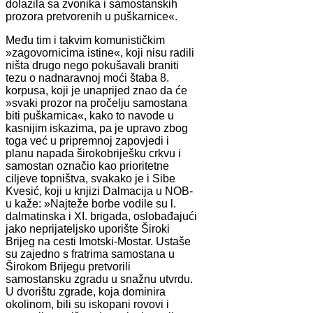
dolazila sa zvonika i samostanskih
prozora pretvorenih u puškarnice«.
Među tim i takvim komunističkim
»zagovornicima istine«, koji nisu radili
ništa drugo nego pokušavali braniti
tezu o nadnaravnoj moći štaba 8.
korpusa, koji je unaprijed znao da će
»svaki prozor na pročelju samostana
biti puškarnica«, kako to navode u
kasnijim iskazima, pa je upravo zbog
toga već u pripremnoj zapovjedi i
planu napada širokobriješku crkvu i
samostan označio kao prioritetne
ciljeve topništva, svakako je i Sibe
Kvesić, koji u knjizi Dalmacija u NOB-
u kaže: »Najteže borbe vodile su l.
dalmatinska i XI. brigada, oslobađajući
jako neprijateljsko uporište Široki
Brijeg na cesti Imotski-Mostar. Ustaše
su zajedno s fratrima samostana u
Širokom Brijegu pretvorili
samostansku zgradu u snažnu utvrdu.
U dvorištu zgrade, koja dominira
okolinom, bili su iskopani rovovi i