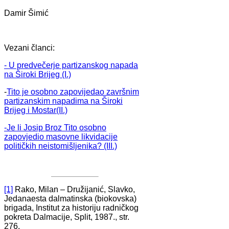
Damir Šimić
Vezani članci:
- U predvečerje partizanskog napada
na Široki Brijeg (I.)
-
Tito je osobno zapovijedao završnim
partizanskim napadima na Široki
Brijeg i Mostar(II.)
-Je li Josip Broz Tito osobno
zapovjedio masovne likvidacije
političkih neistomišljenika? (III.)
[1]
Rako, Milan – Družijanić, Slavko,
Jedanaesta dalmatinska (biokovska)
brigada, Institut za historiju radničkog
pokreta Dalmacije, Split, 1987., str.
276.