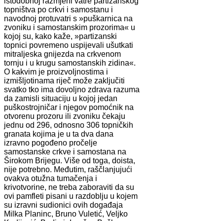
istodobnoj razmjeni vatre partizanskog
topništva po crkvi i samostanu i
navodnoj protuvatri s »puškarnica na
zvoniku i samostanskim prozorima« u
kojoj su, kako kaže, »partizanski
topnici povremeno uspijevali ušutkati
mitraljeska gnijezda na crkvenom
tornju i u krugu samostanskih zidina«.
O kakvim je proizvoljnostima i
izmišljotinama riječ može zaključiti
svatko tko ima dovoljno zdrava razuma
da zamisli situaciju u kojoj jedan
puškostrojničar i njegov pomoćnik na
otvorenu prozoru ili zvoniku čekaju
jednu od 296, odnosno 306 topničkih
granata kojima je u ta dva dana
izravno pogođeno pročelje
samostanske crkve i samostana na
Širokom Brijegu. Više od toga, doista,
nije potrebno. Međutim, raščlanjujući
ovakva otužna tumačenja i
krivotvorine, ne treba zaboraviti da su
ovi pamfleti pisani u razdoblju u kojem
su izravni sudionici ovih događaja
Milka Planinc, Bruno Vuletić, Veljko