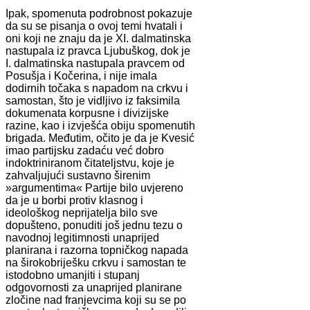
Ipak, spomenuta podrobnost pokazuje
da su se pisanja o ovoj temi hvatali i
oni koji ne znaju da je XI. dalmatinska
nastupala iz pravca Ljubuškog, dok je
I. dalmatinska nastupala pravcem od
Posušja i Kočerina, i nije imala
dodirnih točaka s napadom na crkvu i
samostan, što je vidljivo iz faksimila
dokumenata korpusne i divizijske
razine, kao i izvješća obiju spomenutih
brigada. Međutim, očito je da je Kvesić
imao partijsku zadaću već dobro
indoktriniranom čitateljstvu, koje je
zahvaljujući sustavno širenim
»argumentima« Partije bilo uvjereno
da je u borbi protiv klasnog i
ideološkog neprijatelja bilo sve
dopušteno, ponuditi još jednu tezu o
navodnoj legitimnosti unaprijed
planirana i razorna topničkog napada
na širokobriješku crkvu i samostan te
istodobno umanjiti i stupanj
odgovornosti za unaprijed planirane
zločine nad franjevcima koji su se po