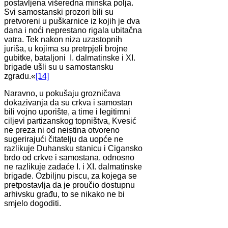
postavljena višeredna minska polja.
Svi samostanski prozori bili su
pretvoreni u puškarnice iz kojih je dva
dana i noći neprestano rigala ubitačna
vatra. Tek nakon niza uzastopnih
juriša, u kojima su pretrpjeli brojne
gubitke, bataljoni I. dalmatinske i XI.
brigade ušli su u samostansku
zgradu.«
[14]
Naravno, u pokušaju grozničava
dokazivanja da su crkva i samostan
bili vojno uporište, a time i legitimni
ciljevi partizanskog topništva, Kvesić
ne preza ni od neistina otvoreno
sugerirajući čitatelju da uopće ne
razlikuje Duhansku stanicu i Cigansko
brdo od crkve i samostana, odnosno
ne razlikuje zadaće I. i XI. dalmatinske
brigade. Ozbiljnu piscu, za kojega se
pretpostavlja da je proučio dostupnu
arhivsku građu, to se nikako ne bi
smjelo dogoditi.