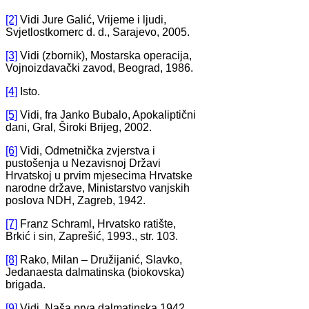
[2]
Vidi Jure Galić, Vrijeme i ljudi,
Svjetlostkomerc d. d., Sarajevo, 2005.
[3]
Vidi (zbornik), Mostarska operacija,
Vojnoizdavački zavod, Beograd, 1986.
[4]
Isto.
[5]
Vidi, fra Janko Bubalo, Apokaliptični
dani, Gral, Široki Brijeg, 2002.
[6]
Vidi, Odmetnička zvjerstva i
pustošenja u Nezavisnoj Državi
Hrvatskoj u prvim mjesecima Hrvatske
narodne države, Ministarstvo vanjskih
poslova NDH, Zagreb, 1942.
[7]
Franz Schraml, Hrvatsko ratište,
Brkić i sin, Zaprešić, 1993., str. 103.
[8]
Rako, Milan – Družijanić, Slavko,
Jedanaesta dalmatinska (biokovska)
brigada.
[9]
Vidi, Naša prva dalmatinska 1942.