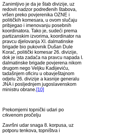
Zanimljivo je da je štab divizije, uz
redovit nadzor podređenih štabova,
vršen preko povjerenika OZNE i
političkih komesara, u ovom slučaju
pribjegao i imenovanju posebnih
koordinatora. Tako je, sudeći prema
partizanskim izvorima, koordinator na
pravcu djelovanja XI. dalmatinske
brigade bio pukovnik Dušan Dule
Korać, politički komesar 26. divizije,
dok je ista zadaća na pravcu napada I.
dalmatinske brigade povjerena nikom
drugom nego Veljku Kadijeviću,
tadašnjem oficiru u obavještajnom
odjelu 26. divizije a kasnije generalu
JNA i posljednjem jugoslavenskom
ministru obrane.
[10]
Prekomjerni topnički udari po
crkvenom pročelju
Završni udar snaga 8. korpusa, uz
potporu tenkova, topništva i