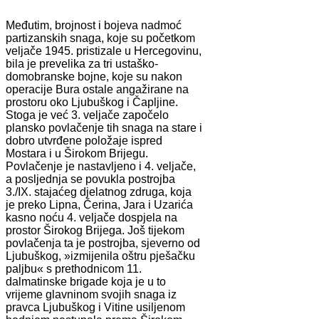
Međutim, brojnost i bojeva nadmoć
partizanskih snaga, koje su početkom
veljače 1945. pristizale u Hercegovinu,
bila je prevelika za tri ustaško-
domobranske bojne, koje su nakon
operacije Bura ostale angažirane na
prostoru oko Ljubuškog i Čapljine.
Stoga je već 3. veljače započelo
plansko povlačenje tih snaga na stare i
dobro utvrđene položaje ispred
Mostara i u Širokom Brijegu.
Povlačenje je nastavljeno i 4. veljače,
a posljednja se povukla postrojba
3./IX. stajaćeg djelatnog zdruga, koja
je preko Lipna, Čerina, Jara i Uzarića
kasno noću 4. veljače dospjela na
prostor Širokog Brijega. Još tijekom
povlačenja ta je postrojba, sjeverno od
Ljubuškog, »izmijenila oštru pješačku
paljbu« s prethodnicom 11.
dalmatinske brigade koja je u to
vrijeme glavninom svojih snaga iz
pravca Ljubuškog i Vitine usiljenom