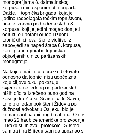
monografijama 8. dalmatinskog
korpusa i dviju spomenutih brigada.
Dakle, I. topnička brigada, koja je
jedina raspolagala teškim topništvom,
bila je izravno podređena štabu 8.
korpusa, koji je jedini mogao donijeti
odluku o uporabi oruđa i izboru
topničkih ciljeva, što je vidljivo iz
zapovjedi za napad štaba 8. korpusa,
kao i planu uporabe topništva,
objavljenih u nizu partizanskih
monografija.
Na koji je način to u praksi djelovalo,
odnosno da topnici nisu uopće znali
koje ciljeve tuku, pokazuje i
svjedočenje jednog od partizanskih
nižih oficira izrečeno puno godina
kasnije fra Zlatku Sivriću: »Dr. Savin,
to je bio jedan pokršteni Židov a po
dužnosti advokat u Osijeku, bio je
komandant haubičnog bataljona. On je
imao 22 haubice američke proizvodnje
ili kako su ih zvali protokolci. Susreo
sam ga i na Brijegu sam ga upoznao s