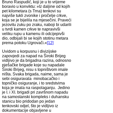
Bruno Raspudić, koji je u to vrijeme
boravio u konviktu: »Iz daljine od kojih
pet kilometara (s Trna) tenkovi su
najviše tukli zvonike i pročelje crkve,
koja se je bijelila na mjesečini. Praveći
jezovitu zuku po zraku, naboji bi udarili
u tvrdi kamen crkve te napravivši
veliku rupu u kamenu ili odcijepivši
dio, odbijali bi se kojih stotinu metara
prema potoku Ugrovači.«
[12]
Uvidom u korpusnu i divizijske
zapovjedi za napad na Široki Brijeg
vidljivo je da brigadna razina, odnosno
pješačke brigade koje su napadale
Široki Brijeg, nisu s topništvom imale
ništa. Svaka brigada, naime, sama je
sebi osiguravala minobacačko i
topničko osiguranje, i to sredstvima
koja je imala na raspolaganju. Jedino
je I. i XI. brigadi pri završnom napadu
na samostanski kompleks i duhansku
stanicu bio pridodan po jedan
tenkovski odjel, što je vidljivo iz
dokumentacije objavljene u