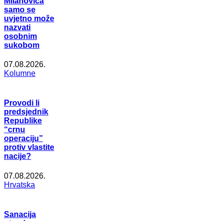
Milanovića
samo se
uvjetno može
nazvati
osobnim
sukobom
07.08.2026.
Kolumne
Provodi li
predsjednik
Republike
“crnu
operaciju”
protiv vlastite
nacije?
07.08.2026.
Hrvatska
Sanacija