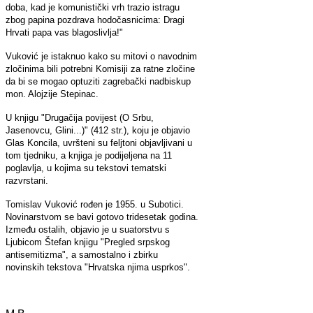
doba, kad je komunistički vrh trazio istragu
zbog papina pozdrava hodočasnicima: Dragi
Hrvati papa vas blagoslivlja!"
Vuković je istaknuo kako su mitovi o navodnim
zločinima bili potrebni Komisiji za ratne zločine
da bi se mogao optuziti zagrebački nadbiskup
mon. Alojzije Stepinac.
U knjigu "Drugačija povijest (O Srbu,
Jasenovcu, Glini...)" (412 str.), koju je objavio
Glas Koncila, uvršteni su feljtoni objavljivani u
tom tjedniku, a knjiga je podijeljena na 11
poglavlja, u kojima su tekstovi tematski
razvrstani.
Tomislav Vuković rođen je 1955. u Subotici.
Novinarstvom se bavi gotovo tridesetak godina.
Između ostalih, objavio je u suatorstvu s
Ljubicom Štefan knjigu "Pregled srpskog
antisemitizma", a samostalno i zbirku
novinskih tekstova "Hrvatska njima usprkos".