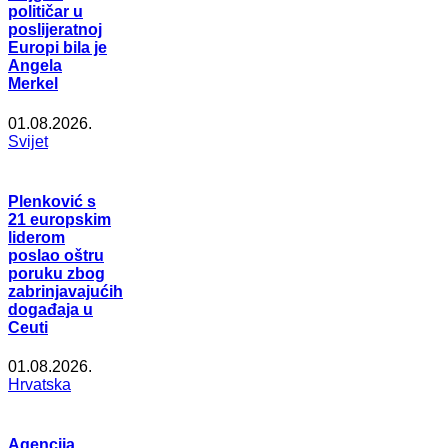
političar u
poslijeratnoj
Europi bila je
Angela
Merkel
01.08.2026.
Svijet
Plenković s
21 europskim
liderom
poslao oštru
poruku zbog
zabrinjavajućih
događaja u
Ceuti
01.08.2026.
Hrvatska
Agencija