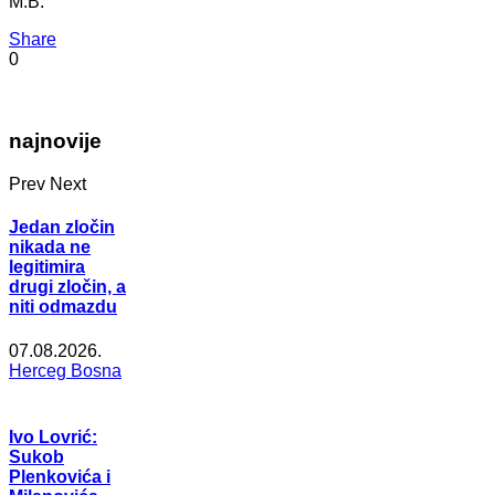
M.B.
Share
0
najnovije
Prev
Next
Jedan zločin
nikada ne
legitimira
drugi zločin, a
niti odmazdu
07.08.2026.
Herceg Bosna
Ivo Lovrić:
Sukob
Plenkovića i