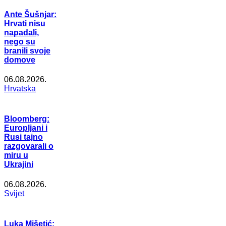
Ante Šušnjar:
Hrvati nisu
napadali,
nego su
branili svoje
domove
06.08.2026.
Hrvatska
Bloomberg:
Europljani i
Rusi tajno
razgovarali o
miru u
Ukrajini
06.08.2026.
Svijet
Luka Mišetić: