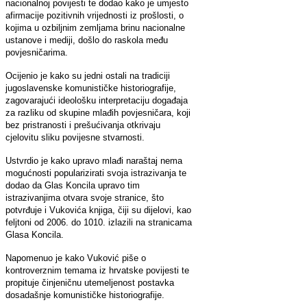
nacionalnoj povijesti te dodao kako je umjesto
afirmacije pozitivnih vrijednosti iz prošlosti, o
kojima u ozbiljnim zemljama brinu nacionalne
ustanove i mediji, došlo do raskola među
povjesničarima.
Ocijenio je kako su jedni ostali na tradiciji
jugoslavenske komunističke historiografije,
zagovarajući ideološku interpretaciju događaja
za razliku od skupine mlađih povjesničara, koji
bez pristranosti i prešućivanja otkrivaju
cjelovitu sliku povijesne stvarnosti.
Ustvrdio je kako upravo mlađi naraštaj nema
mogućnosti popularizirati svoja istrazivanja te
dodao da Glas Koncila upravo tim
istrazivanjima otvara svoje stranice, što
potvrđuje i Vukovića knjiga, čiji su dijelovi, kao
feljtoni od 2006. do 1010. izlazili na stranicama
Glasa Koncila.
Napomenuo je kako Vuković piše o
kontroverznim temama iz hrvatske povijesti te
propituje činjeničnu utemeljenost postavka
dosadašnje komunističke historiografije.