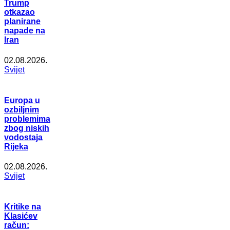
Trump
otkazao
planirane
napade na
Iran
02.08.2026.
Svijet
Europa u
ozbiljnim
problemima
zbog niskih
vodostaja
Rijeka
02.08.2026.
Svijet
Kritike na
Klasićev
račun: