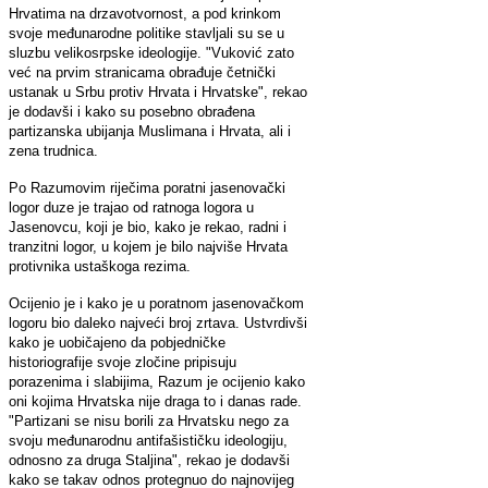
Hrvatima na drzavotvornost, a pod krinkom
svoje međunarodne politike stavljali su se u
sluzbu velikosrpske ideologije. "Vuković zato
već na prvim stranicama obrađuje četnički
ustanak u Srbu protiv Hrvata i Hrvatske", rekao
je dodavši i kako su posebno obrađena
partizanska ubijanja Muslimana i Hrvata, ali i
zena trudnica.
Po Razumovim riječima poratni jasenovački
logor duze je trajao od ratnoga logora u
Jasenovcu, koji je bio, kako je rekao, radni i
tranzitni logor, u kojem je bilo najviše Hrvata
protivnika ustaškoga rezima.
Ocijenio je i kako je u poratnom jasenovačkom
logoru bio daleko najveći broj zrtava. Ustvrdivši
kako je uobičajeno da pobjedničke
historiografije svoje zločine pripisuju
porazenima i slabijima, Razum je ocijenio kako
oni kojima Hrvatska nije draga to i danas rade.
"Partizani se nisu borili za Hrvatsku nego za
svoju međunarodnu antifašističku ideologiju,
odnosno za druga Staljina", rekao je dodavši
kako se takav odnos protegnuo do najnovijeg