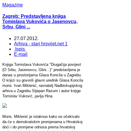
Magazine
Zagreb: Predstavljena knjiga
Tomislava Vukovića o Jasenovcu,
Srbu, Glini ...
27.07.2012.
Arhiva - stari hrsvijet.net 1
Ispis
E-mail
Knjiga Tomislava Vukovića "Drugačija povijest
(O Srbu, Jasenovcu, Glini...)" predstavljena je
danas u prostorijama Glasa Koncila u Zagrebu.
O knjizi su govorili glavni urednik Glasa Koncila
mons. Ivan Miklenić, ravnatelj Nadbiskupijskog
arhiva u Zagrebu Stjepan Razum i autor knjige
Tomislav Vuković, javlja Hina.
Mons. Miklenić je istaknuo kako se očekivalo
da će s demokratskim promjenama u Hrvatskoj
doći i do promjene odnosa prema hrvatskoj