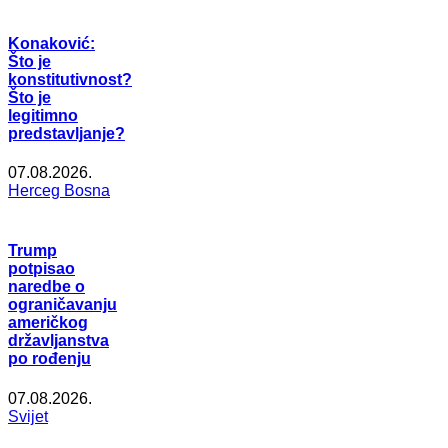
Konaković:
Što je
konstitutivnost?
Što je
legitimno
predstavljanje?
07.08.2026.
Herceg Bosna
Trump
potpisao
naredbe o
ograničavanju
američkog
državljanstva
po rođenju
07.08.2026.
Svijet