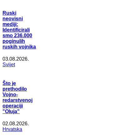
Ruski
neovisni
mediji:
Identificirali
smo 236.000
poginulih
ruskih vojnika
03.08.2026.
Svijet
Što je
prethodilo
Vojno-
redarstvenoj
operaciji
"Oluja"
02.08.2026.
Hrvatska