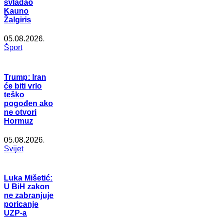
svladao
Kauno
Žalgiris
05.08.2026.
Šport
Trump: Iran
će biti vrlo
teško
pogođen ako
ne otvori
Hormuz
05.08.2026.
Svijet
Luka Mišetić:
U BiH zakon
ne zabranjuje
poricanje
UZP-a