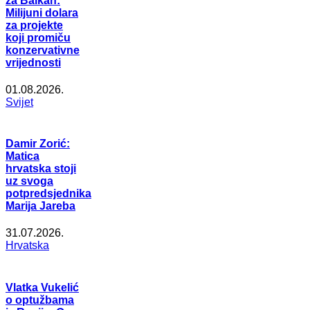
za Balkan:
Milijuni dolara
za projekte
koji promiču
konzervativne
vrijednosti
01.08.2026.
Svijet
Damir Zorić:
Matica
hrvatska stoji
uz svoga
potpredsjednika
Marija Jareba
31.07.2026.
Hrvatska
Vlatka Vukelić
o optužbama