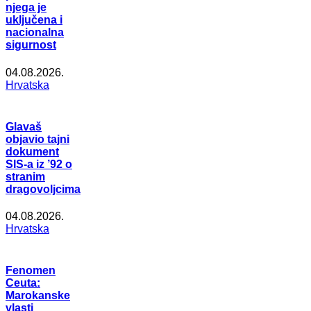
njega je
uključena i
nacionalna
sigurnost
04.08.2026.
Hrvatska
Glavaš
objavio tajni
dokument
SIS-a iz ’92 o
stranim
dragovoljcima
04.08.2026.
Hrvatska
Fenomen
Ceuta:
Marokanske
vlasti