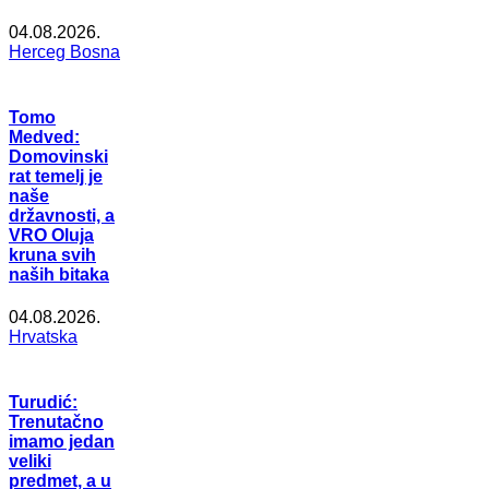
04.08.2026.
Herceg Bosna
Tomo
Medved:
Domovinski
rat temelj je
naše
državnosti, a
VRO Oluja
kruna svih
naših bitaka
04.08.2026.
Hrvatska
Turudić:
Trenutačno
imamo jedan
veliki
predmet, a u