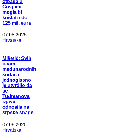
otpada u
Gospiću
mogla bi
koštati i do
125 mil. eura
07.08.2026.
Hrvatska
Mišetić: Svih
osam
međunarodnih
sudaca
jednoglasno
je utvrdilo da
se
Tuđmanova
izjava
odnosila na
srpske snage
07.08.2026.
Hrvatska