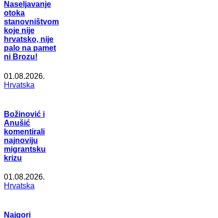
Naseljavanje
otoka
stanovništvom
koje nije
hrvatsko, nije
palo na pamet
ni Brozu!
01.08.2026.
Hrvatska
Božinović i
Anušić
komentirali
najnoviju
migrantsku
krizu
01.08.2026.
Hrvatska
Najgori