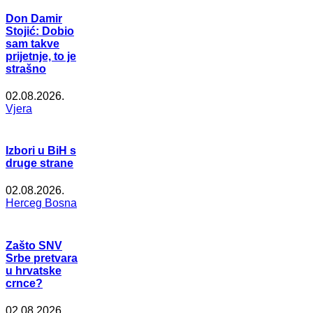
Don Damir
Stojić: Dobio
sam takve
prijetnje, to je
strašno
02.08.2026.
Vjera
Izbori u BiH s
druge strane
02.08.2026.
Herceg Bosna
Zašto SNV
Srbe pretvara
u hrvatske
crnce?
02.08.2026.