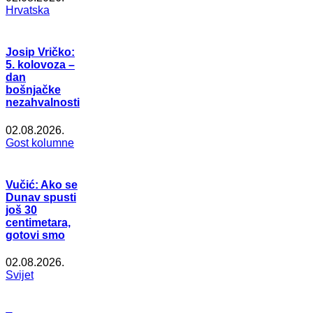
Hrvatska
Josip Vričko:
5. kolovoza –
dan
bošnjačke
nezahvalnosti
02.08.2026.
Gost kolumne
Vučić: Ako se
Dunav spusti
još 30
centimetara,
gotovi smo
02.08.2026.
Svijet