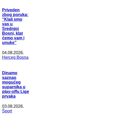
Priveden
zbog poruka:
“Klali smo
vas u
Srednjoj
Bosni, klat
ćemo vam i
unuke”
04.08.2026.
Herceg Bosna
Dinamo
saznao
mogućeg
suparnika u
play-offu Lige
prvaka
03.08.2026.
Šport