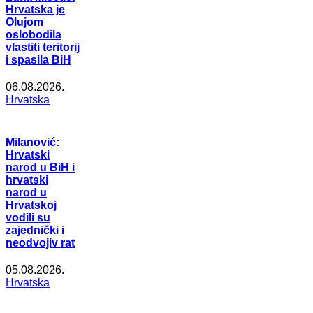
Hrvatska je
Olujom
oslobodila
vlastiti teritorij
i spasila BiH
06.08.2026.
Hrvatska
Milanović:
Hrvatski
narod u BiH i
hrvatski
narod u
Hrvatskoj
vodili su
zajednički i
neodvojiv rat
05.08.2026.
Hrvatska