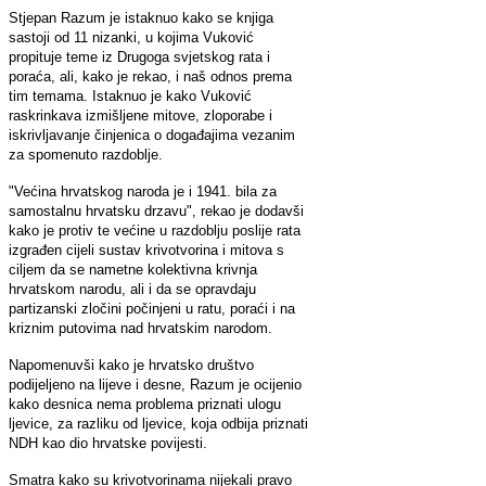
Stjepan Razum je istaknuo kako se knjiga
sastoji od 11 nizanki, u kojima Vuković
propituje teme iz Drugoga svjetskog rata i
poraća, ali, kako je rekao, i naš odnos prema
tim temama. Istaknuo je kako Vuković
raskrinkava izmišljene mitove, zloporabe i
iskrivljavanje činjenica o događajima vezanim
za spomenuto razdoblje.
"Većina hrvatskog naroda je i 1941. bila za
samostalnu hrvatsku drzavu", rekao je dodavši
kako je protiv te većine u razdoblju poslije rata
izgrađen cijeli sustav krivotvorina i mitova s
ciljem da se nametne kolektivna krivnja
hrvatskom narodu, ali i da se opravdaju
partizanski zločini počinjeni u ratu, poraći i na
kriznim putovima nad hrvatskim narodom.
Napomenuvši kako je hrvatsko društvo
podijeljeno na lijeve i desne, Razum je ocijenio
kako desnica nema problema priznati ulogu
ljevice, za razliku od ljevice, koja odbija priznati
NDH kao dio hrvatske povijesti.
Smatra kako su krivotvorinama nijekali pravo