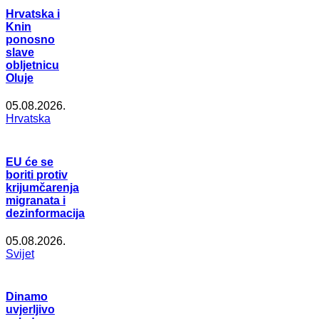
Hrvatska i
Knin
ponosno
slave
obljetnicu
Oluje
05.08.2026.
Hrvatska
EU će se
boriti protiv
krijumčarenja
migranata i
dezinformacija
05.08.2026.
Svijet
Dinamo
uvjerljivo