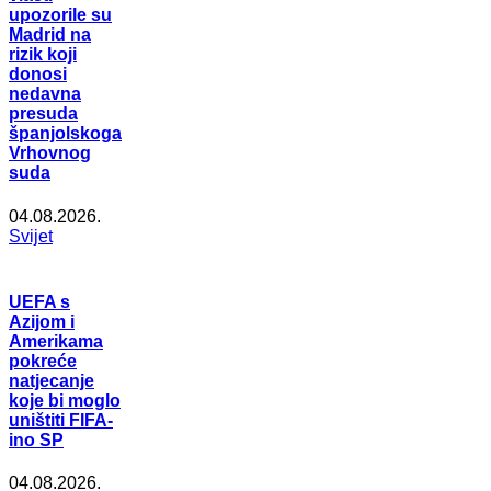
upozorile su
Madrid na
rizik koji
donosi
nedavna
presuda
španjolskoga
Vrhovnog
suda
04.08.2026.
Svijet
UEFA s
Azijom i
Amerikama
pokreće
natjecanje
koje bi moglo
uništiti FIFA-
ino SP
04.08.2026.