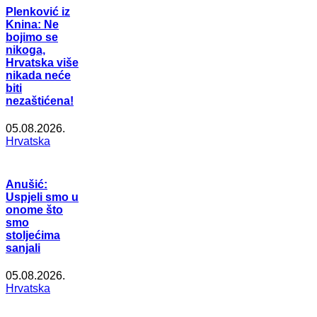
Plenković iz
Knina: Ne
bojimo se
nikoga,
Hrvatska više
nikada neće
biti
nezaštićena!
05.08.2026.
Hrvatska
Anušić:
Uspjeli smo u
onome što
smo
stoljećima
sanjali
05.08.2026.
Hrvatska