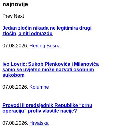
najnovije
Prev
Next
Jedan zločin nikada ne legitimira drugi
zločin, a niti odmazdu
07.08.2026.
Herceg Bosna
Ivo Lovrić: Sukob Plenkovića i Milanovića
samo se uvjetno može nazvati osobnim
sukobom
07.08.2026.
Kolumne
Provodi li predsjednik Republike “crnu
operaciju” protiv vlastite nacije?
07.08.2026.
Hrvatska