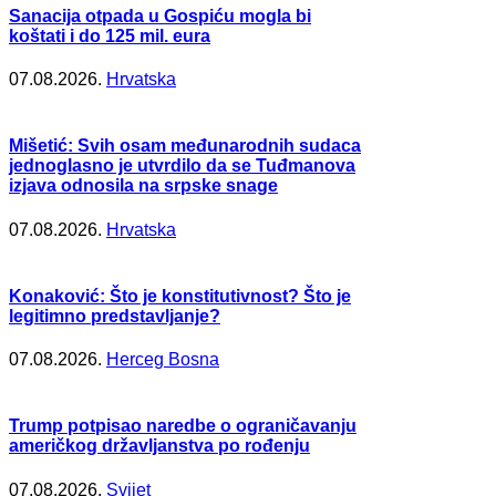
Sanacija otpada u Gospiću mogla bi
koštati i do 125 mil. eura
07.08.2026.
Hrvatska
Mišetić: Svih osam međunarodnih sudaca
jednoglasno je utvrdilo da se Tuđmanova
izjava odnosila na srpske snage
07.08.2026.
Hrvatska
Konaković: Što je konstitutivnost? Što je
legitimno predstavljanje?
07.08.2026.
Herceg Bosna
Trump potpisao naredbe o ograničavanju
američkog državljanstva po rođenju
07.08.2026.
Svijet