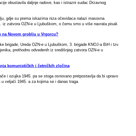
acije obustavila daljnje radove, kao i istrazni sudac Drzavnog
lju, gdje su prema iskazima niza očevidaca nalazi masovna
941. iz zatvora OZN-e u Ljubuškom, o čemu smo u više navrata pisali.
 na Novom groblju u Vrgorcu?
nske brigade, Ureda OZN-e u Ljubuškom, 3. brigade KNOJ-a BiH i tzv.
obljenika, prethodno odvedenih iz središnjeg zatvora OZN-e u
anja komunističkih i četničkih zločina
ljače i ozujka 1945. pa se stoga osnovano pretpostavlja da bi upravo
 u veljači 1945. a za kojima se i danas traga.