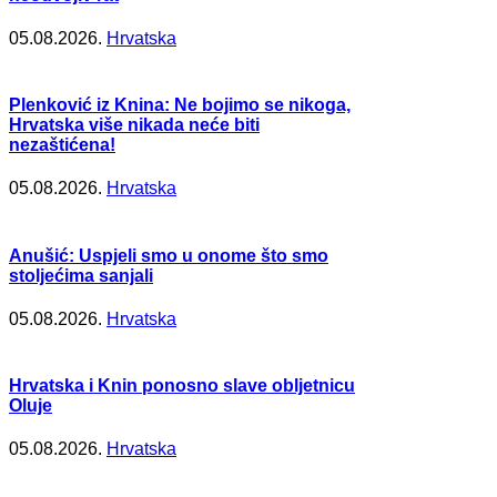
05.08.2026.
Hrvatska
Plenković iz Knina: Ne bojimo se nikoga,
Hrvatska više nikada neće biti
nezaštićena!
05.08.2026.
Hrvatska
Anušić: Uspjeli smo u onome što smo
stoljećima sanjali
05.08.2026.
Hrvatska
Hrvatska i Knin ponosno slave obljetnicu
Oluje
05.08.2026.
Hrvatska