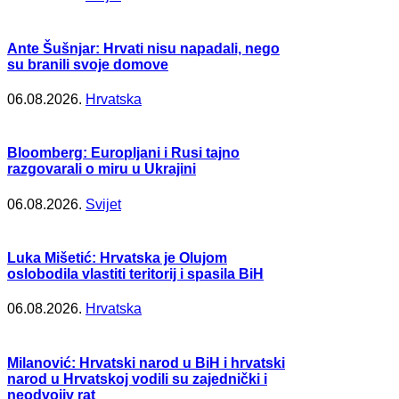
Ante Šušnjar: Hrvati nisu napadali, nego
su branili svoje domove
06.08.2026.
Hrvatska
Bloomberg: Europljani i Rusi tajno
razgovarali o miru u Ukrajini
06.08.2026.
Svijet
Luka Mišetić: Hrvatska je Olujom
oslobodila vlastiti teritorij i spasila BiH
06.08.2026.
Hrvatska
Milanović: Hrvatski narod u BiH i hrvatski
narod u Hrvatskoj vodili su zajednički i
neodvojiv rat