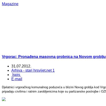
Magazine
Vrgorac: Pronađena masovna grobnica na Novom groblju
31.07.2012.
Arhiva - stari hrsvijet.net 1
Ispis
E-mail
Djelatnici vrgoračkog komunalnog poduzeća u blizini Novog groblja kod Vrgor
pripadaju civilima i ratnim zarobljenicima koje su partizanske postrojbe i O