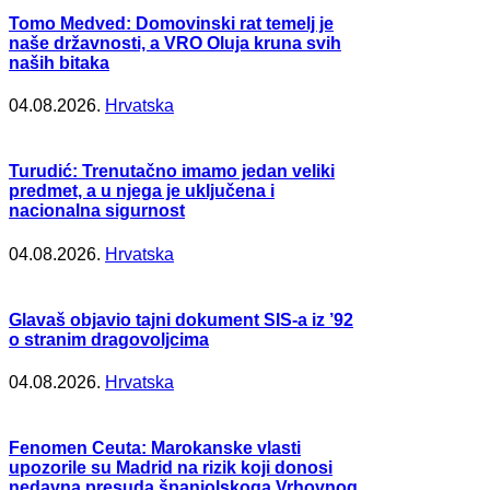
Tomo Medved: Domovinski rat temelj je
naše državnosti, a VRO Oluja kruna svih
naših bitaka
04.08.2026.
Hrvatska
Turudić: Trenutačno imamo jedan veliki
predmet, a u njega je uključena i
nacionalna sigurnost
04.08.2026.
Hrvatska
Glavaš objavio tajni dokument SIS-a iz ’92
o stranim dragovoljcima
04.08.2026.
Hrvatska
Fenomen Ceuta: Marokanske vlasti
upozorile su Madrid na rizik koji donosi
nedavna presuda španjolskoga Vrhovnog