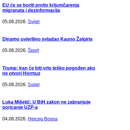
EU će se boriti protiv krijumčarenja
migranata i dezinformacija
05.08.2026.
Svijet
Dinamo uvjerljivo svladao Kauno Žalgiris
05.08.2026.
Šport
Trump: Iran će biti vrlo teško pogođen ako
ne otvori Hormuz
05.08.2026.
Svijet
Luka Mišetić: U BiH zakon ne zabranjuje
poricanje UZP-a
04.08.2026.
Herceg Bosna