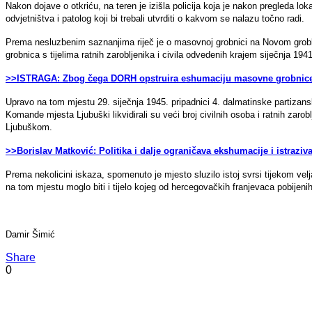
Nakon dojave o otkriću, na teren je izišla policija koja je nakon pregleda lok
odvjetništva i patolog koji bi trebali utvrditi o kakvom se nalazu točno radi.
Prema nesluzbenim saznanjima riječ je o masovnoj grobnici na Novom grob
grobnica s tijelima ratnih zarobljenika i civila odvedenih krajem siječnja 1
>>ISTRAGA: Zbog čega DORH opstruira eshumaciju masovne grobnice
Upravo na tom mjestu 29. siječnja 1945. pripadnici 4. dalmatinske partiza
Komande mjesta Ljubuški likvidirali su veći broj civilnih osoba i ratnih zar
Ljubuškom.
>>Borislav Matković: Politika i dalje ograničava ekshumacije i istraziv
Prema nekolicini iskaza, spomenuto je mjesto sluzilo istoj svrsi tijekom ve
na tom mjestu moglo biti i tijelo kojeg od hercegovačkih franjevaca pobijenih
Damir Šimić
Share
0