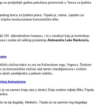
ga se posljednjih godina pokušava promovirati u "borca za ljudska
 jednog borca za ljudska prava. Tripalo je, naime, zajedno sa
sinjske revolucionarne komunističke elite.
 VIII. dalmatinskom korpusu, i to u strukturi koju je kontrolirao
pusa i osoba od velikog povjerenja
Aleksandra Leke Rankovića.
 jame
stičkih zločina kakvi su oni na Kočevskom rogu, Vrgorcu, Širokom
e za komunističke zločine nad ratnim zlarobljenicima i civilnim
 ratnih zarobljenika u jednom rudniku.
činima komunizma
o je na samom kraju rata u okolici Sinja osobno vidjela Miku Tripala
ćenika.
a na taj događaj. Međutim, Tripalo je na spomen tog događaja