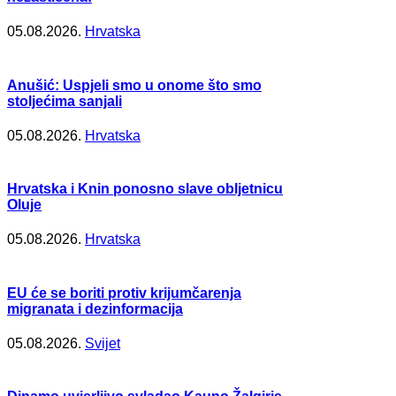
05.08.2026.
Hrvatska
Anušić: Uspjeli smo u onome što smo
stoljećima sanjali
05.08.2026.
Hrvatska
Hrvatska i Knin ponosno slave obljetnicu
Oluje
05.08.2026.
Hrvatska
EU će se boriti protiv krijumčarenja
migranata i dezinformacija
05.08.2026.
Svijet