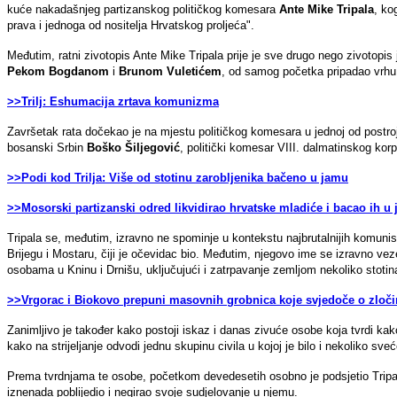
kuće nakadašnjeg partizanskog političkog komesara
Ante Mike Tripala
, ko
prava i jednoga od nositelja Hrvatskog proljeća".
Međutim, ratni zivotopis Ante Mike Tripala prije je sve drugo nego zivotopis
Pekom Bogdanom
i
Brunom Vuletićem
, od samog početka pripadao vrhu 
>>Trilj: Eshumacija zrtava komunizma
Završetak rata dočekao je na mjestu političkog komesara u jednoj od postrojbi
bosanski Srbin
Boško Šiljegović
, politički komesar VIII. dalmatinskog kor
>>Podi kod Trilja: Više od stotinu zarobljenika bačeno u jamu
>>Mosorski partizanski odred likvidirao hrvatske mladiće i bacao ih u
Tripala se, međutim, izravno ne spominje u kontekstu najbrutalnijih komuni
Brijegu i Mostaru, čiji je očevidac bio. Međutim, njegovo ime se izravno vez
osobama u Kninu i Drnišu, uključujući i zatrpavanje zemljom nekoliko stotina
>>Vrgorac i Biokovo prepuni masovnih grobnica koje svjedoče o zlo
Zanimljivo je također kako postoji iskaz i danas zivuće osobe koja tvrdi kak
kako na strijeljanje odvodi jednu skupinu civila u kojoj je bilo i nekoliko sve
Prema tvrdnjama te osobe, početkom devedesetih osobno je podsjetio Tripal
iznenada poblijedio i negirao svoje sudjelovanje u njemu.