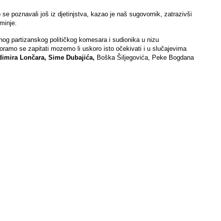
 se poznavali još iz djetinjstva, kazao je naš sugovornik, zatrazivši
minje.
dnog partizanskog političkog komesara i sudionika u nizu
oramo se zapitati mozemo li uskoro isto očekivati i u slučajevima
udimira Lončara, Sime Dubajića,
Boška Šiljegovića, Peke Bogdana