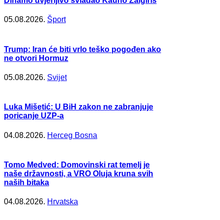
Dinamo uvjerljivo svladao Kauno Žalgiris
05.08.2026.
Šport
Trump: Iran će biti vrlo teško pogođen ako
ne otvori Hormuz
05.08.2026.
Svijet
Luka Mišetić: U BiH zakon ne zabranjuje
poricanje UZP-a
04.08.2026.
Herceg Bosna
Tomo Medved: Domovinski rat temelj je
naše državnosti, a VRO Oluja kruna svih
naših bitaka
04.08.2026.
Hrvatska