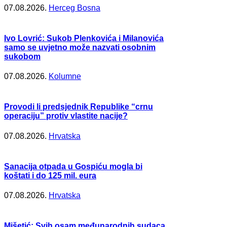
07.08.2026.
Herceg Bosna
Ivo Lovrić: Sukob Plenkovića i Milanovića
samo se uvjetno može nazvati osobnim
sukobom
07.08.2026.
Kolumne
Provodi li predsjednik Republike “crnu
operaciju” protiv vlastite nacije?
07.08.2026.
Hrvatska
Sanacija otpada u Gospiću mogla bi
koštati i do 125 mil. eura
07.08.2026.
Hrvatska
Mišetić: Svih osam međunarodnih sudaca