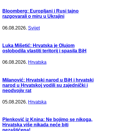
Bloomberg: Europljani i Rusi tajno
razgovarali o miru u Ukrajini
06.08.2026.
Svijet
Luka Mišetić: Hrvatska je Olujom
oslobodila vlastiti teritorij i spasila BiH
06.08.2026.
Hrvatska
Milanović: Hrvatski narod u BiH i hrvatski
narod u Hrvatskoj vodili su zajednički i
neodvojiv rat
05.08.2026.
Hrvatska
Plenković iz Knina: Ne bojimo se nikoga,
Hrvatska više nikada neće biti
nezaštićena!