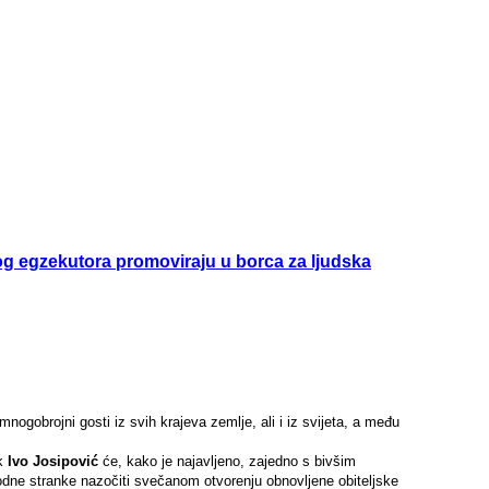
g egzekutora promoviraju u borca za ljudska
nogobrojni gosti iz svih krajeva zemlje, ali i iz svijeta, a među
ik
Ivo Josipović
će, kako je najavljeno, zajedno s bivšim
dne stranke nazočiti svečanom otvorenju obnovljene obiteljske