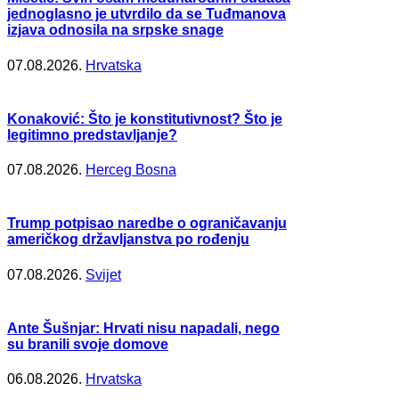
jednoglasno je utvrdilo da se Tuđmanova
izjava odnosila na srpske snage
07.08.2026.
Hrvatska
Konaković: Što je konstitutivnost? Što je
legitimno predstavljanje?
07.08.2026.
Herceg Bosna
Trump potpisao naredbe o ograničavanju
američkog državljanstva po rođenju
07.08.2026.
Svijet
Ante Šušnjar: Hrvati nisu napadali, nego
su branili svoje domove
06.08.2026.
Hrvatska