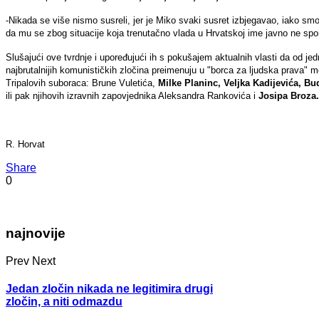
-Nikada se više nismo susreli, jer je Miko svaki susret izbjegavao, iako smo
da mu se zbog situacije koja trenutačno vlada u Hrvatskoj ime javno ne spo
Slušajući ove tvrdnje i upoređujući ih s pokušajem aktualnih vlasti da od je
najbrutalnijih komunističkih zločina preimenuju u
"borca za ljudska prava" m
Tripalovih suboraca: Brune Vuletića,
Milke Planinc, Veljka Kadijevića, B
ili pak njihovih izravnih zapovjednika Aleksandra Rankovića i
Josipa Broza.
R. Horvat
Share
0
najnovije
Prev
Next
Jedan zločin nikada ne legitimira drugi
zločin, a niti odmazdu