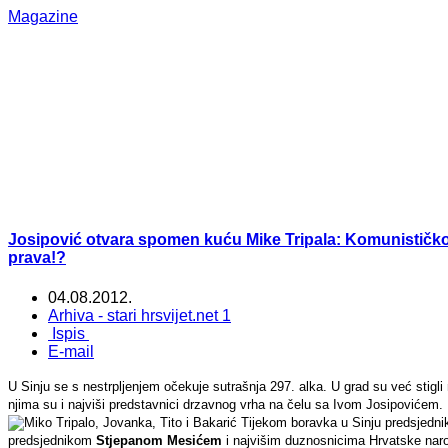
Magazine
Josipović otvara spomen kuću Mike Tripala: Komunističko
prava!?
04.08.2012.
Arhiva - stari hrsvijet.net 1
Ispis
E-mail
U Sinju se s nestrpljenjem očekuje sutrašnja 297. alka. U grad su već stigli m
njima su i najviši predstavnici drzavnog vrha na čelu sa Ivom Josipovićem.
Tijekom boravka u Sinju predsjedn
predsjednikom
Stjepanom Mesićem
i najvišim duznosnicima Hrvatske naro