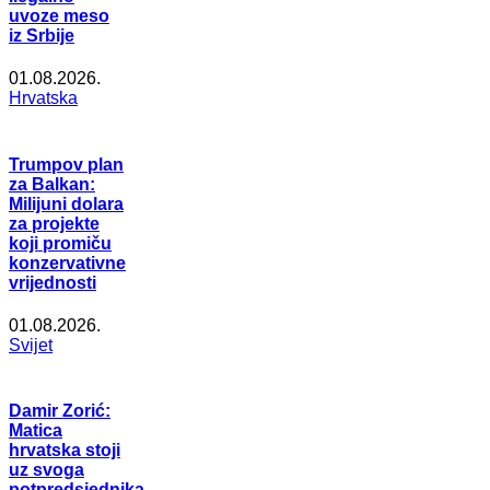
uvoze meso
iz Srbije
01.08.2026.
Hrvatska
Trumpov plan
za Balkan:
Milijuni dolara
za projekte
koji promiču
konzervativne
vrijednosti
01.08.2026.
Svijet
Damir Zorić:
Matica
hrvatska stoji
uz svoga
potpredsjednika