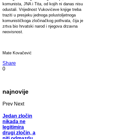
komunista, JNA i Tita, od kojih ni danas nisu
odustali. Vrijednost Vukovićeve knjige treba
traziti u presjeku jednoga polustoljetnoga
komunističkoga zločinačkog pothvata, čija je
zrtva bio hrvatski narod i njegova drzavna
neovisnost.
Mate Kovačević
Share
0
najnovije
Prev
Next
Jedan zločin
nikada ne
legitimira
drugi zločin, a
niti odmazdu