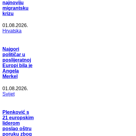
najnoviju
migrantsku
krizu
01.08.2026.
Hrvatska
Najgori
političar u
poslijeratnoj
Europi bila je
Angela
Merkel
01.08.2026.
Svijet
Plenković s
21 europskim
liderom
poslao oštru
poruku zbog