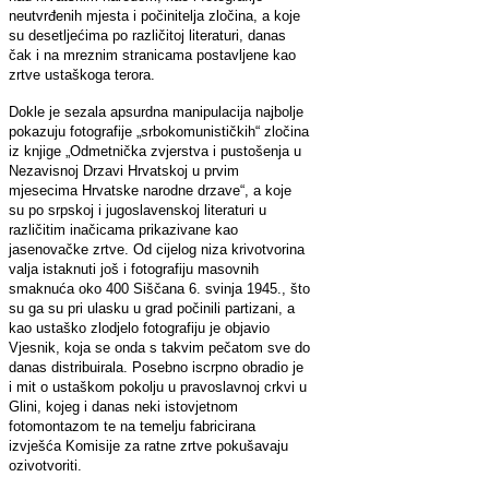
neutvrđenih mjesta i počinitelja zločina, a koje
su desetljećima po različitoj literaturi, danas
čak i na mreznim stranicama postavljene kao
zrtve ustaškoga terora.
Dokle je sezala apsurdna manipulacija najbolje
pokazuju fotografije „srbokomunističkih“ zločina
iz knjige „Odmetnička zvjerstva i pustošenja u
Nezavisnoj Drzavi Hrvatskoj u prvim
mjesecima Hrvatske narodne drzave“, a koje
su po srpskoj i jugoslavenskoj literaturi u
različitim inačicama prikazivane kao
jasenovačke zrtve. Od cijelog niza krivotvorina
valja istaknuti još i fotografiju masovnih
smaknuća oko 400 Siščana 6. svinja 1945., što
su ga su pri ulasku u grad počinili partizani, a
kao ustaško zlodjelo fotografiju je objavio
Vjesnik, koja se onda s takvim pečatom sve do
danas distribuirala. Posebno iscrpno obradio je
i mit o ustaškom pokolju u pravoslavnoj crkvi u
Glini, kojeg i danas neki istovjetnom
fotomontazom te na temelju fabricirana
izvješća Komisije za ratne zrtve pokušavaju
ozivotvoriti.