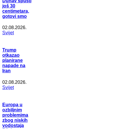
Dunav spusti
još 30
centimetara,
gotovi smo
02.08.2026.
Svijet
Trump
otkazao
planirane
napade na
Iran
02.08.2026.
Svijet
Europa u
ozbiljnim
problemima
zbog niskih
vodostaja