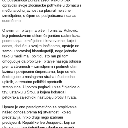
do povijesnoga poraza 1990. Kako bi pak
opravdali svoje zločinačke pothvate u domaću i
međunarodnu javnost su plasirali neistine i
izmišljotine, s čijem se posljedicama i danas
susrećemo.
O svim tim pitanjima piše i Tomislav Vuković,
koji jednostavnim stilom činjenično raskrinkava
podmetanja, izmišljotine i krivotvorine, koje i
danas, doduše u svojim inačicama, opstoje ne
samo u hrvatskoj historiografiji, nego jednako
tako u medijima i politici, što mu pri tom
omogućuje da propituje i pitanje našega odnosa
prema stvarnosti – izmišljenim i podmetnutim
lazima i povijesnim činjenicama, koje se vrlo
često gube u naslagama straha i ćudoredno
upitnih, a trenutno politički oportunih
stranputica. U prvom poglavlju nize činjenice o
tzv. ustanku u Srbu, u kojem kokarda i
petokraka zajednički nastupaju protiv Hrvata.
Upravo je ono paradigmatično za propitivanje
našeg odnosa prema toj stvarnosti, kojeg
predstavlja, nitko drugi nego izabrani
predsjednik Republike Ivo Josipović, koji se
ukazao na tom četničkom pikniku pozvavši