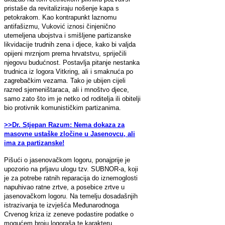
pristaše da revitaliziraju nošenje kapa s
petokrakom. Kao kontrapunkt laznomu
antifašizmu, Vuković iznosi činjenično
utemeljena ubojstva i smišljene partizanske
likvidacije trudnih zena i djece, kako bi valjda
opijeni mrznjom prema hrvatstvu, spriječili
njegovu budućnost. Postavlja pitanje nestanka
trudnica iz logora Vitkring, ali i smaknuća po
zagrebačkim vezama. Tako je ubijen cijeli
razred sjemeništaraca, ali i mnoštvo djece,
samo zato što im je netko od roditelja ili obitelji
bio protivnik komunističkim partizanima.
>>Dr. Stjepan Razum: Nema dokaza za
masovne ustaške zločine u Jasenovcu, ali
ima za partizanske!
Pišući o jasenovačkom logoru, ponajprije je
upozorio na prljavu ulogu tzv. SUBNOR-a, koji
je za potrebe ratnih reparacija do iznemoglosti
napuhivao ratne zrtve, a posebice zrtve u
jasenovačkom logoru. Na temelju dosadašnjih
istrazivanja te izvješća Međunarodnoga
Crvenog kriza iz zeneve podastire podatke o
mogućem broju logoraša te karakteru