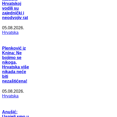
Hrvatskoj
vodili su
zajednički i
neodvojiv rat
05.08.2026.
Hrvatska
Plenković iz
Knina: Ne
bojimo se
nikoga,
Hrvatska više
nikada neće
biti
nezaštićena!
05.08.2026.
Hrvatska
Anušić:
Uspjeli smo u