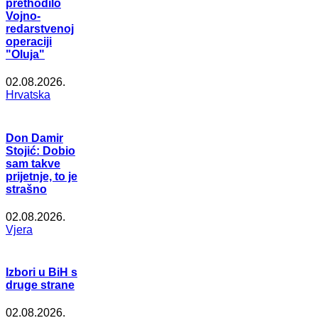
prethodilo
Vojno-
redarstvenoj
operaciji
"Oluja"
02.08.2026.
Hrvatska
Don Damir
Stojić: Dobio
sam takve
prijetnje, to je
strašno
02.08.2026.
Vjera
Izbori u BiH s
druge strane
02.08.2026.