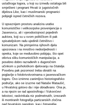
ustaškoga logora, u koji su između ostaloga bili
smješteni i prognani Hrvati iz jugoistočnih
dijelova Like, kao i muslimanski prognanici
pobjegli ispred četničkih nozeva.
U opseznijem prostoru analizira uratke
komunističke i velikosrpske provenijencije o
Jasenovcu, ali i vjerodostojnost pojedinih
auktora, koji su u svom političkom ili pak
spisateljskom radu ujedinili četništvo i
komunizam. Na primjerima njihovih djela
upozorava i na mnoštvo nedosljednosti i
opreka, koje se međusobno pobijaju, što opet
otkriva sliku komunističkih manipulacija, a
posebno dobro razrađenih s dugoročnim
učinkom u psihološkom djelovanju na čitatelje.
Posebnu pak pozornost treba obratiti na
poglavlje o fotokrivotvorinama o jasenovačkom
logoru. Ovo iznimno zanimljivo historiografsko
područje, ako se izuzme rad Nataše Mataušić,
u Hrvatskoj gotovo da i nije obrađivano. Ona je,
a na njezin se rad apostrofiraju i Vukovićevi
tekstovi, raskrinkala niz podmetnutih, izrezanih
ili montiranih fotografija partizanskih zločina
nad hrvatskim narodom, kao i fotografije