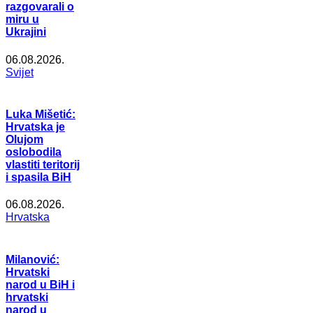
razgovarali o
miru u
Ukrajini
06.08.2026.
Svijet
Luka Mišetić:
Hrvatska je
Olujom
oslobodila
vlastiti teritorij
i spasila BiH
06.08.2026.
Hrvatska
Milanović:
Hrvatski
narod u BiH i
hrvatski
narod u