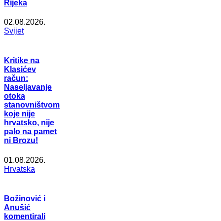
Rijeka
02.08.2026.
Svijet
Kritike na
Klasićev
račun:
Naseljavanje
otoka
stanovništvom
koje nije
hrvatsko, nije
palo na pamet
ni Brozu!
01.08.2026.
Hrvatska
Božinović i
Anušić
komentirali