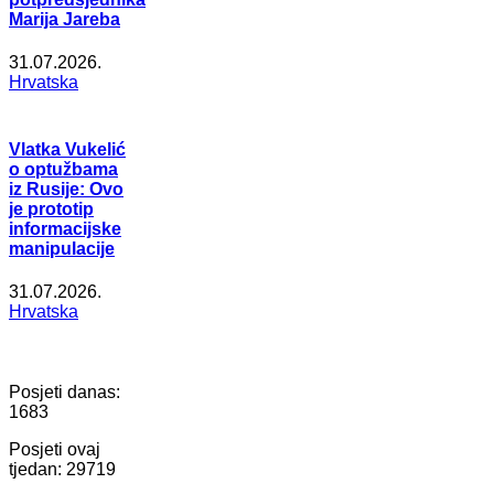
Marija Jareba
31.07.2026.
Hrvatska
Vlatka Vukelić
o optužbama
iz Rusije: Ovo
je prototip
informacijske
manipulacije
31.07.2026.
Hrvatska
Posjeti danas:
1683
Posjeti ovaj
tjedan:
29719