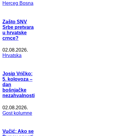
Herceg Bosna
Zašto SNV
Srbe pretvara
u hrvatske
crnce?
02.08.2026.
Hrvatska
Josip Vričko:
5. kolovoza –
dan
bošnjačke
nezahvalnosti
02.08.2026.
Gost kolumne
Vučić: Ako se