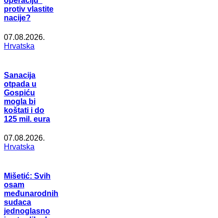
operaciju”
protiv vlastite
nacije?
07.08.2026.
Hrvatska
Sanacija
otpada u
Gospiću
mogla bi
koštati i do
125 mil. eura
07.08.2026.
Hrvatska
Mišetić: Svih
osam
međunarodnih
sudaca
jednoglasno