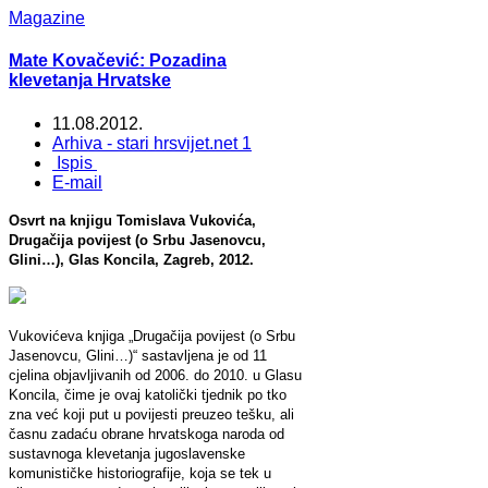
Magazine
Mate Kovačević: Pozadina
klevetanja Hrvatske
11.08.2012.
Arhiva - stari hrsvijet.net 1
Ispis
E-mail
Osvrt na knjigu Tomislava Vukovića,
Drugačija povijest (o Srbu Jasenovcu,
Glini…), Glas Koncila, Zagreb, 2012.
Vukovićeva knjiga „Drugačija povijest (o Srbu
Jasenovcu, Glini…)“ sastavljena je od 11
cjelina objavljivanih od 2006. do 2010. u Glasu
Koncila, čime je ovaj katolički tjednik po tko
zna već koji put u povijesti preuzeo tešku, ali
časnu zadaću obrane hrvatskoga naroda od
sustavnoga klevetanja jugoslavenske
komunističke historiografije, koja se tek u