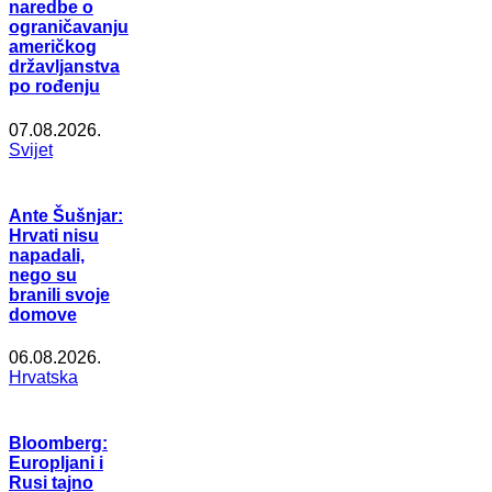
naredbe o
ograničavanju
američkog
državljanstva
po rođenju
07.08.2026.
Svijet
Ante Šušnjar:
Hrvati nisu
napadali,
nego su
branili svoje
domove
06.08.2026.
Hrvatska
Bloomberg:
Europljani i
Rusi tajno