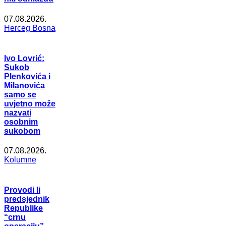
07.08.2026.
Herceg Bosna
Ivo Lovrić:
Sukob
Plenkovića i
Milanovića
samo se
uvjetno može
nazvati
osobnim
sukobom
07.08.2026.
Kolumne
Provodi li
predsjednik
Republike
“crnu