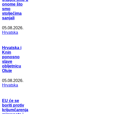
onome što
smo
stoljećima
sanjali
05.08.2026.
Hrvatska
Hrvatska i
Knin
ponosno
slave
obljetnicu
Oluje
05.08.2026.
Hrvatska
EU će se
boriti protiv
krijumčarenja