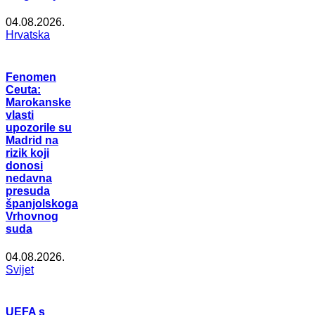
04.08.2026.
Hrvatska
Fenomen
Ceuta:
Marokanske
vlasti
upozorile su
Madrid na
rizik koji
donosi
nedavna
presuda
španjolskoga
Vrhovnog
suda
04.08.2026.
Svijet
UEFA s