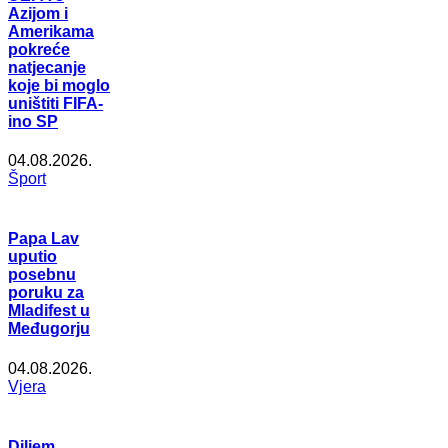
Azijom i
Amerikama
pokreće
natjecanje
koje bi moglo
uništiti FIFA-
ino SP
04.08.2026.
Šport
Papa Lav
uputio
posebnu
poruku za
Mladifest u
Međugorju
04.08.2026.
Vjera
Diljem