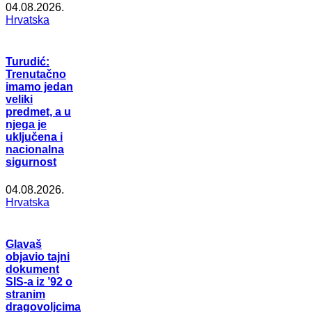
04.08.2026.
Hrvatska
Turudić:
Trenutačno
imamo jedan
veliki
predmet, a u
njega je
uključena i
nacionalna
sigurnost
04.08.2026.
Hrvatska
Glavaš
objavio tajni
dokument
SIS-a iz ’92 o
stranim
dragovoljcima