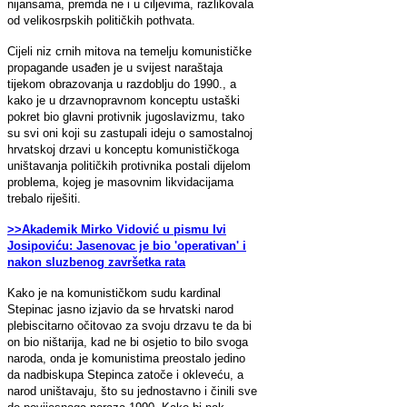
nijansama, premda ne i u ciljevima, razlikovala
od velikosrpskih političkih pothvata.
Cijeli niz crnih mitova na temelju komunističke
propagande usađen je u svijest naraštaja
tijekom obrazovanja u razdoblju do 1990., a
kako je u drzavnopravnom konceptu ustaški
pokret bio glavni protivnik jugoslavizmu, tako
su svi oni koji su zastupali ideju o samostalnoj
hrvatskoj drzavi u konceptu komunističkoga
uništavanja političkih protivnika postali dijelom
problema, kojeg je masovnim likvidacijama
trebalo riješiti.
>>Akademik Mirko Vidović u pismu Ivi
Josipoviću: Jasenovac je bio 'operativan' i
nakon sluzbenog završetka rata
Kako je na komunističkom sudu kardinal
Stepinac jasno izjavio da se hrvatski narod
plebiscitarno očitovao za svoju drzavu te da bi
on bio ništarija, kad ne bi osjetio to bilo svoga
naroda, onda je komunistima preostalo jedino
da nadbiskupa Stepinca zatoče i okleveću, a
narod uništavaju, što su jednostavno i činili sve