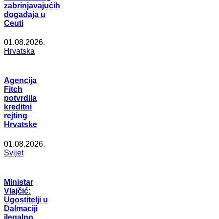
zabrinjavajućih
događaja u
Ceuti
01.08.2026.
Hrvatska
Agencija
Fitch
potvrdila
kreditni
rejting
Hrvatske
01.08.2026.
Svijet
Ministar
Vlajčić:
Ugostitelji u
Dalmaciji
ilegalno