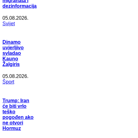
migranata i
dezinformacija
05.08.2026.
Svijet
Dinamo
uvjerljivo
svladao
Kauno
Žalgiris
05.08.2026.
Šport
Trump: Iran
će biti vrlo
teško
pogođen ako
ne otvori
Hormuz