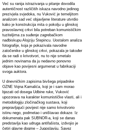
Već su ranija istrazivanja u pitanje dovodila
autentičnost različitih iskaza navodno jedinog
prezivjela svjedoka, nu Vuković je temeljitom
analizom sad već objavljene literature utvrdio
kako je konstrukcija mita o pokolju u glinskoj
pravoslavnoj crkvi bila potreban komunističkim
tuziteljima za suđenje zagrebačkom
nadbiskupu Alojziju Stepincu. Uostalom analiza
fotografije, koja je pokazivala navodne
zatočenike u glinskoj crkvi, pokazala je također
da se radi o krivotvori, nu to nije smetalo
jednim novinama da ju nedavno ponovno
objave kao povijesni argumenat u fabrikaciji
svoga auktora.
U dnevničkim zapisima bivšega pripadnike
OZNE Vojna Kamalića, koji je i sam morao
bjezati od dosega Udbine ruke, Vuković
upozorava na karakter komunističke vlasti, ali i
metodologiju zločinačkog sustava, koji
prepravljajući povijest nije samo krivotvorio
istinu nego, podmetao i uništavao dokaze. Iz
dokumenata pak SUBNOR-a, koji se danas
predstavlja kao udruga antifašista, izdvojio je
četiri glavne dogme – Jugoslaviju, Savez