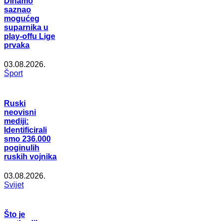
Dinamo
saznao
mogućeg
suparnika u
play-offu Lige
prvaka
03.08.2026.
Šport
Ruski
neovisni
mediji:
Identificirali
smo 236.000
poginulih
ruskih vojnika
03.08.2026.
Svijet
Što je