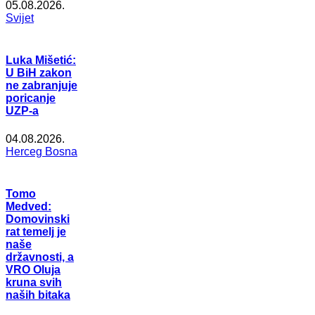
05.08.2026.
Svijet
Luka Mišetić:
U BiH zakon
ne zabranjuje
poricanje
UZP-a
04.08.2026.
Herceg Bosna
Tomo
Medved:
Domovinski
rat temelj je
naše
državnosti, a
VRO Oluja
kruna svih
naših bitaka