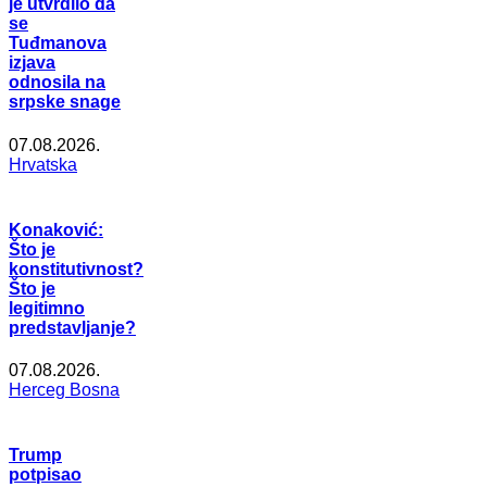
je utvrdilo da
se
Tuđmanova
izjava
odnosila na
srpske snage
07.08.2026.
Hrvatska
Konaković:
Što je
konstitutivnost?
Što je
legitimno
predstavljanje?
07.08.2026.
Herceg Bosna
Trump
potpisao