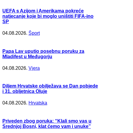
UEFA s Azijom i Amerikama pokreće
natjecanje koje bi moglo uništiti FIFA-ino
SP
04.08.2026.
Šport
Papa Lav uputio posebnu poruku za
Mladifest u Međugorju
04.08.2026.
Vjera
Diljem Hrvatske obilježava se Dan pobjede
i 31. obljetnica Oluje
04.08.2026.
Hrvatska
Priveden zbog poruka: “Klali smo vas u
Srednjoj Bosni, klat ćemo vam i unuke”