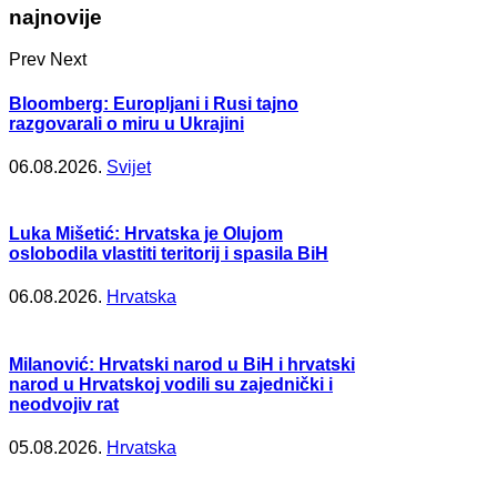
najnovije
Prev
Next
Bloomberg: Europljani i Rusi tajno
razgovarali o miru u Ukrajini
06.08.2026.
Svijet
Luka Mišetić: Hrvatska je Olujom
oslobodila vlastiti teritorij i spasila BiH
06.08.2026.
Hrvatska
Milanović: Hrvatski narod u BiH i hrvatski
narod u Hrvatskoj vodili su zajednički i
neodvojiv rat
05.08.2026.
Hrvatska