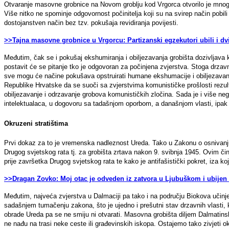
Otvaranje masovne grobnice na Novom groblju kod Vrgorca otvorilo je mnog
Više nitko ne spominje odgovornost počinitelja koji su na svirep način pobili
dostojanstven način bez tzv. pokušaja revidiranja povijesti.
>>Tajna masovne grobnice u Vrgorcu: Partizanski egzekutori ubili i dv
Međutim, čak se i pokušaj ekshumiranja i obiljezavanja grobišta dozivljava kao
postavit će se pitanje tko je odgovoran za počinjena zvjerstva. Stoga drzavn
sve mogu će načine pokušava opstruirati humane ekshumacije i obiljezavanje g
Republike Hrvatske da se suoči sa zvjerstvima komunističke prošlosti rezul
obiljezavanje i odrzavanje grobova komunističkih zločina. Sada je i više neg
intelektualaca, u dogovoru sa tadašnjom oporbom, a današnjom vlasti, ipak o
Okruzeni stratištima
Prvi dokaz za to je vremenska nadleznost Ureda. Tako u Zakonu o osnivanj
Drugog svjetskog rata tj. za grobišta zrtava nakon 9. svibnja 1945. Ovim čin
prije završetka Drugog svjetskog rata te kako je antifašistički pokret, iza ko
>>Dragan Zovko: Moj otac je odveden iz zatvora u Ljubuškom i ubijen
Međutim, najveća zvjerstva u Dalmaciji pa tako i na području Biokova učinje
sadašnjem tumačenju zakona, što je ujedno i prešutni stav drzavnih vlasti, k
obrade Ureda pa se ne smiju ni otvarati. Masovna grobišta diljem Dalmatin
ne nađu na trasi neke ceste ili građevinskih iskopa. Ostajemo tako zivjeti ok