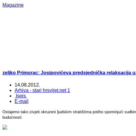
Magazine
zeljko Primorac: Josipovićeva predsjednička relaksacija
14.08.2012.
Arhiva - stari hrsvijet.net 1
Ispis
E-mail
Ostajemo tako zivjeti okruzeni ljudskim stratištima potiho spominjući sudbi
budućnosti.