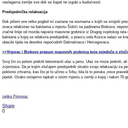
naslagama zemlje sve dok se šapat ne izgubi u budućnosti.
Predsjednička relaksacija
Dok pišem ove retke pogled mi zastane na novinama s kojih se smiješi pred
ovaca relaksirao na balotama u mjestu Šošići na padinama Biokova, neposre
zračne linije od mozda najveće masovne grobnice iz Drugog svjetskog rata u 
balotana u kojoj se relaksira predsjednik, u pravcu sela Kozica nalazi se kr
ubacile tijela na desetke nepoćudnih Dalmatinaca i Hercegovaca.
>>Vrgorac i Biokovo prepuni masovnih grobnica koje svjedoče o zlo
Svoj čin su potom prekrili betoniravši ulaz u jamu. Ulaz se moze prekriti, 
zvjerstava. Da je kojim slučajem predsjednik skratio svoju relaksaciju za pet
poklonio zrtvama, kao što je to učinio u Srbu, bila bi to poruka „nove prav
pijetet. Ovako ostajemo tapkati u istom mjestu u zemlji u kojoj i nakon 70 g
zeljko Primorac
Share
0