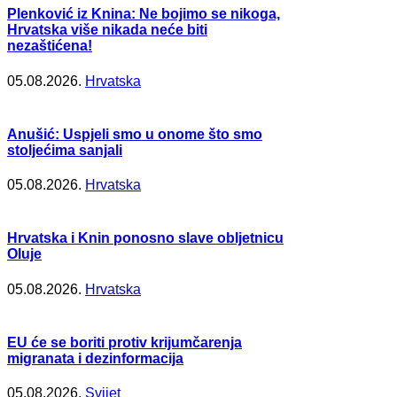
Plenković iz Knina: Ne bojimo se nikoga,
Hrvatska više nikada neće biti
nezaštićena!
05.08.2026.
Hrvatska
Anušić: Uspjeli smo u onome što smo
stoljećima sanjali
05.08.2026.
Hrvatska
Hrvatska i Knin ponosno slave obljetnicu
Oluje
05.08.2026.
Hrvatska
EU će se boriti protiv krijumčarenja
migranata i dezinformacija
05.08.2026.
Svijet