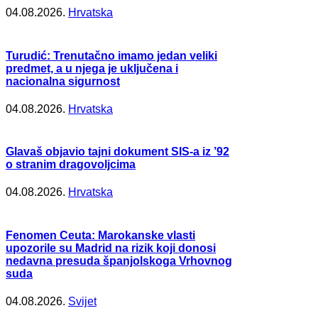
04.08.2026.
Hrvatska
Turudić: Trenutačno imamo jedan veliki
predmet, a u njega je uključena i
nacionalna sigurnost
04.08.2026.
Hrvatska
Glavaš objavio tajni dokument SIS-a iz ’92
o stranim dragovoljcima
04.08.2026.
Hrvatska
Fenomen Ceuta: Marokanske vlasti
upozorile su Madrid na rizik koji donosi
nedavna presuda španjolskoga Vrhovnog
suda
04.08.2026.
Svijet