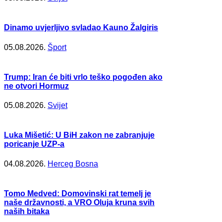
Dinamo uvjerljivo svladao Kauno Žalgiris
05.08.2026.
Šport
Trump: Iran će biti vrlo teško pogođen ako
ne otvori Hormuz
05.08.2026.
Svijet
Luka Mišetić: U BiH zakon ne zabranjuje
poricanje UZP-a
04.08.2026.
Herceg Bosna
Tomo Medved: Domovinski rat temelj je
naše državnosti, a VRO Oluja kruna svih
naših bitaka