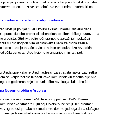
a pitanja godinama duboko zakopana u tragičnu hrvatsku prošlost.
 starce i trudnice. zrtve se pokušava ekshumirati i sahraniti na
ije trudnice u visokom stadiju trudnoće
 revizija povijesti, jer ukoliko skeleti ugledaju svijetlo dana
i aparat, duboko prozet sljedbenicima totalitarističkog sustava, na
robišta. Stidljivi, bolje reći sramotno zakašnjeli, pokušaji
tirali su prošlogodišnjim osnivanjem Ureda za pronalazenje,
o jasno kako je tadašnja vlast, nakon pritisaka niza hrvatskih
dlučila osnovati Ured kojemu je unaprijed minirala rad.
u Ureda piše kako je Ured nadlezan za stratišta nakon završetka
om se valjda zeljelo ukazati kako komunističkih zločina nije bilo
jega se godinama krije komunistička revolucija, kristalno čist.
 na Novom groblju u Vrgorcu
na su u jesen i zimu 1944. te u prvoj polovici 1945. Prema
omunistička stratišta u juznoj Hrvatskoj ne smiju biti predmet
ske zagore ostaju tako nedirnuta sve dok se jednoga dana slučajno
ruzeni ljudskim stratištima potiho spominjući sudbine ljudi pod