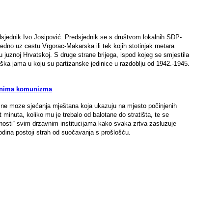
sjednik Ivo Josipović. Predsjednik se s društvom lokalnih SDP-
dno uz cestu Vrgorac-Makarska ili tek kojih stotinjak metara
juznoj Hrvatskoj. S druge strane brijega, ispod kojeg se smjestila
aška jama u koju su partizanske jedinice u razdoblju od 1942.-1945.
činima komunizma
ali ne moze sjećanja mještana koja ukazuju na mjesto počinjenih
 minuta, koliko mu je trebalo od balotane do stratišta, te se
ednosti“ svim drzavnim institucijama kako svaka zrtva zasluzuje
odina postoji strah od suočavanja s prošlošću.