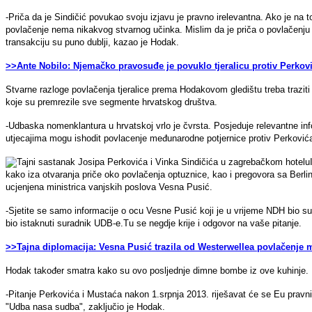
-Priča da je Sindičić povukao svoju izjavu je pravno irelevantna. Ako je na
povlačenje nema nikakvog stvarnog učinka. Mislim da je priča o povlačenju
transakciju su puno dublji, kazao je Hodak.
>>Ante Nobilo: Njemačko pravosuđe je povuklo tjeralicu protiv Perkov
Stvarne razloge povlačenja tjeralice prema Hodakovom gledištu treba traziti 
koje su premrezile sve segmente hrvatskog društva.
-Udbaska nomenklantura u hrvatskoj vrlo je čvrsta. Posjeduje relevantne info
utjecajima mogu ishodit povlacenje međunarodne potjernice protiv Perković
kako iza otvaranja priče oko povlačenja optuznice, kao i pregovora sa Berli
ucjenjena ministrica vanjskih poslova Vesna Pusić.
-Sjetite se samo informacije o ocu Vesne Pusić koji je u vrijeme NDH bio suda
bio istaknuti suradnik UDB-e.Tu se negdje krije i odgovor na vaše pitanje.
>>Tajna diplomacija: Vesna Pusić trazila od Westerwellea povlačenje
Hodak također smatra kako su ovo posljednje dimne bombe iz ove kuhinje.
-Pitanje Perkovića i Mustaća nakon 1.srpnja 2013. riješavat će se Eu prav
"Udba nasa sudba", zaključio je Hodak.