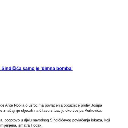
a Sindičića samo je 'dimna bomba'
ode Ante Nobila o uzrocima povlačenja optuznice protiv Josipa
značajnije utjecati na čitavu situaciju oko Josipa Perkovića.
a, pogotovo u djelu navodnog Sindičićevog povlačenja iskaza, koji
promijenjena, smatra Hodak.