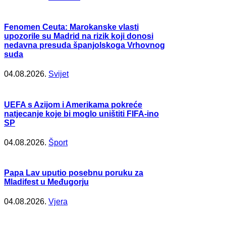
Fenomen Ceuta: Marokanske vlasti
upozorile su Madrid na rizik koji donosi
nedavna presuda španjolskoga Vrhovnog
suda
04.08.2026.
Svijet
UEFA s Azijom i Amerikama pokreće
natjecanje koje bi moglo uništiti FIFA-ino
SP
04.08.2026.
Šport
Papa Lav uputio posebnu poruku za
Mladifest u Međugorju
04.08.2026.
Vjera