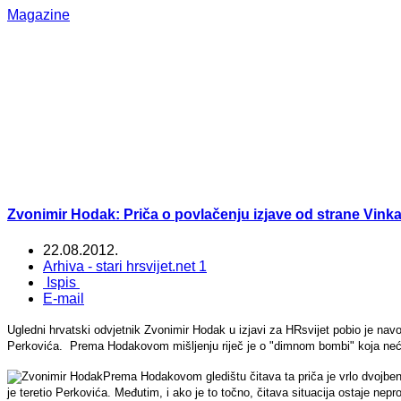
Magazine
Zvonimir Hodak: Priča o povlačenju izjave od strane Vink
22.08.2012.
Arhiva - stari hrsvijet.net 1
Ispis
E-mail
Ugledni hrvatski odvjetnik Zvonimir Hodak u izjavi za HRsvijet pobio je nav
Perkovića. Prema Hodakovom mišljenju riječ je o "dimnom bombi" koja neće 
Prema Hodakovom gledištu čitava ta priča je vrlo dvojben
je teretio Perkovića. Međutim, i ako je to točno, čitava situacija ostaje ne