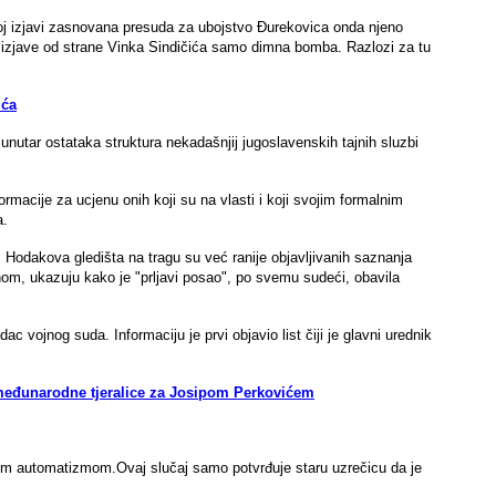
 toj izjavi zasnovana presuda za ubojstvo Đurekovica onda njeno
 izjave od strane Vinka Sindičića samo dimna bomba. Razlozi za tu
ića
unutar ostataka struktura nekadašnjij jugoslavenskih tajnih sluzbi
rmacije za ucjenu onih koji su na vlasti i koji svojim formalnim
a.
I Hodakova gledišta na tragu su već ranije objavljivanih saznanja
nom, ukazuju kako je "prljavi posao", po svemu sudeći, obavila
c vojnog suda. Informaciju je prvi objavio list čiji je glavni urednik
 međunarodne tjeralice za Josipom Perkovićem
nim automatizmom.Ovaj slučaj samo potvrđuje staru uzrečicu da je