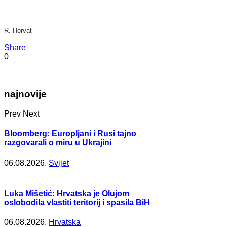
R. Horvat
Share
0
najnovije
Prev
Next
Bloomberg: Europljani i Rusi tajno
razgovarali o miru u Ukrajini
06.08.2026.
Svijet
Luka Mišetić: Hrvatska je Olujom
oslobodila vlastiti teritorij i spasila BiH
06.08.2026.
Hrvatska