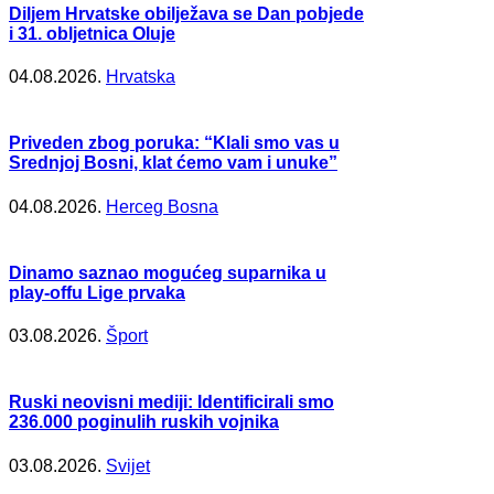
Diljem Hrvatske obilježava se Dan pobjede
i 31. obljetnica Oluje
04.08.2026.
Hrvatska
Priveden zbog poruka: “Klali smo vas u
Srednjoj Bosni, klat ćemo vam i unuke”
04.08.2026.
Herceg Bosna
Dinamo saznao mogućeg suparnika u
play-offu Lige prvaka
03.08.2026.
Šport
Ruski neovisni mediji: Identificirali smo
236.000 poginulih ruskih vojnika
03.08.2026.
Svijet