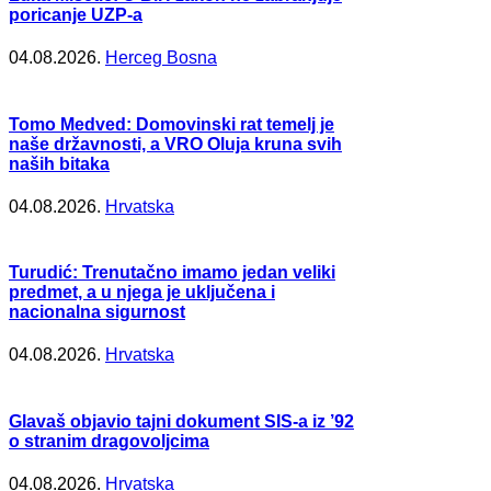
poricanje UZP-a
04.08.2026.
Herceg Bosna
Tomo Medved: Domovinski rat temelj je
naše državnosti, a VRO Oluja kruna svih
naših bitaka
04.08.2026.
Hrvatska
Turudić: Trenutačno imamo jedan veliki
predmet, a u njega je uključena i
nacionalna sigurnost
04.08.2026.
Hrvatska
Glavaš objavio tajni dokument SIS-a iz ’92
o stranim dragovoljcima
04.08.2026.
Hrvatska