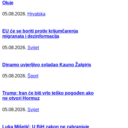
Oluje
05.08.2026.
Hrvatska
EU će se boriti protiv krijumčarenja
migranata i dezinformacija
05.08.2026.
Svijet
Dinamo uvjerljivo svladao Kauno Žalgiris
05.08.2026.
Šport
Trump: Iran će biti vrlo teško pogođen ako
ne otvori Hormuz
05.08.2026.
Svijet
Luka Mišetić: U BiH zakon ne zabranjuje