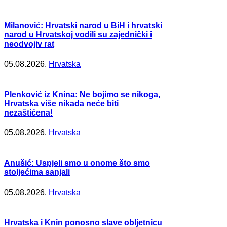
Milanović: Hrvatski narod u BiH i hrvatski
narod u Hrvatskoj vodili su zajednički i
neodvojiv rat
05.08.2026.
Hrvatska
Plenković iz Knina: Ne bojimo se nikoga,
Hrvatska više nikada neće biti
nezaštićena!
05.08.2026.
Hrvatska
Anušić: Uspjeli smo u onome što smo
stoljećima sanjali
05.08.2026.
Hrvatska
Hrvatska i Knin ponosno slave obljetnicu