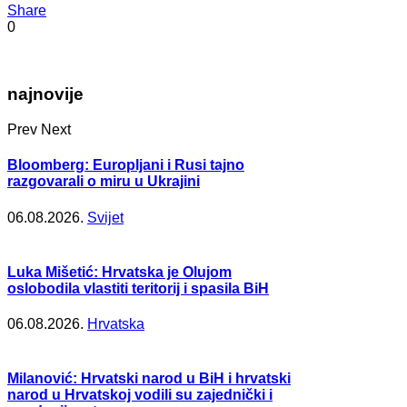
Share
0
najnovije
Prev
Next
Bloomberg: Europljani i Rusi tajno
razgovarali o miru u Ukrajini
06.08.2026.
Svijet
Luka Mišetić: Hrvatska je Olujom
oslobodila vlastiti teritorij i spasila BiH
06.08.2026.
Hrvatska
Milanović: Hrvatski narod u BiH i hrvatski
narod u Hrvatskoj vodili su zajednički i