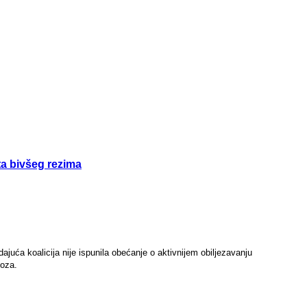
ta bivšeg rezima
ajuća koalicija nije ispunila obećanje o aktivnijem obiljezavanju
voza.