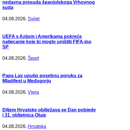
nedavna presuda španjolskoga Vrhovnog
suda
04.08.2026.
Svijet
UEFA s Azijom i Amerikama pokreće
natjecanje koje bi moglo uništiti FIFA-ino
SP
04.08.2026.
Šport
Papa Lav uputio posebnu poruku za
Mladifest u Međugorju
04.08.2026.
Vjera
Diljem Hrvatske obilježava se Dan pobjede
i 31. obljetnica Oluje
04.08.2026.
Hrvatska