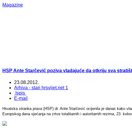
Magazine
HSP Ante Starčević poziva vladajuće da otkriju sva stratiš
23.08.2012.
Arhiva - stari hrsvijet.net 1
Ispis
E-mail
Hrvatska stranka prava (HSP) dr. Ante Starčević ocijenila je danas kako vlad
Europskog dana sjećanja na zrtve totalitarnih i autoritarnih rezima, 23. kolo