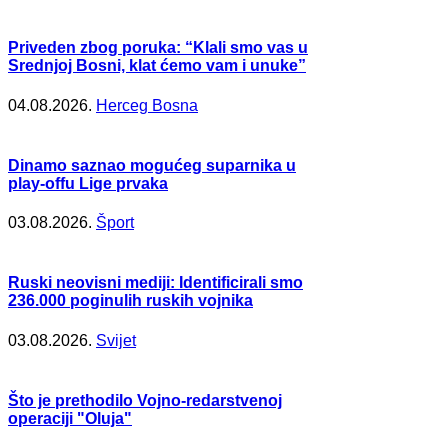
Priveden zbog poruka: “Klali smo vas u
Srednjoj Bosni, klat ćemo vam i unuke”
04.08.2026.
Herceg Bosna
Dinamo saznao mogućeg suparnika u
play-offu Lige prvaka
03.08.2026.
Šport
Ruski neovisni mediji: Identificirali smo
236.000 poginulih ruskih vojnika
03.08.2026.
Svijet
Što je prethodilo Vojno-redarstvenoj
operaciji "Oluja"