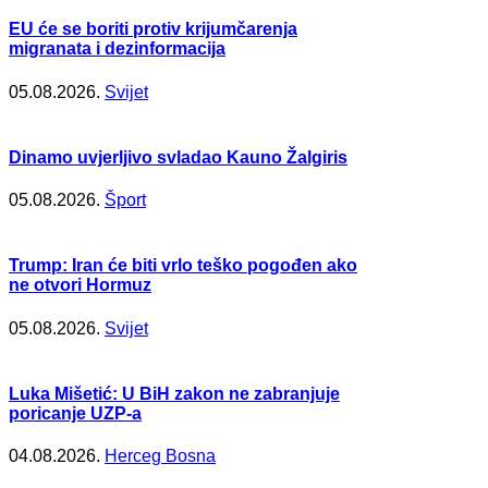
EU će se boriti protiv krijumčarenja
migranata i dezinformacija
05.08.2026.
Svijet
Dinamo uvjerljivo svladao Kauno Žalgiris
05.08.2026.
Šport
Trump: Iran će biti vrlo teško pogođen ako
ne otvori Hormuz
05.08.2026.
Svijet
Luka Mišetić: U BiH zakon ne zabranjuje
poricanje UZP-a
04.08.2026.
Herceg Bosna