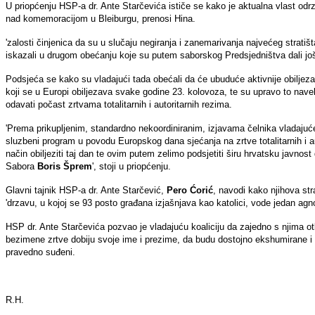
U priopćenju HSP-a dr. Ante Starčevića ističe se kako je aktualna vlast odr
nad komemoracijom u Bleiburgu, prenosi Hina.
'zalosti činjenica da su u slučaju negiranja i zanemarivanja najvećeg stratiš
iskazali u drugom obećanju koje su putem saborskog Predsjedništva dali još u
Podsjeća se kako su vladajući tada obećali da će ubuduće aktivnije obiljezava
koji se u Europi obiljezava svake godine 23. kolovoza, te su upravo to nave
odavati počast zrtvama totalitarnih i autoritarnih rezima.
'Prema prikupljenim, standardno nekoordiniranim, izjavama čelnika vladajuće
sluzbeni program u povodu Europskog dana sjećanja na zrtve totalitarnih i aut
način obiljeziti taj dan te ovim putem zelimo podsjetiti širu hrvatsku javnos
Sabora
Boris Šprem
', stoji u priopćenju.
Glavni tajnik HSP-a dr. Ante Starčević,
Pero Ćorić
, navodi kako njihova st
'drzavu, u kojoj se 93 posto građana izjašnjava kao katolici, vode jedan agnos
HSP dr. Ante Starčevića pozvao je vladajuću koaliciju da zajedno s njima ot
bezimene zrtve dobiju svoje ime i prezime, da budu dostojno ekshumirane i po
pravedno suđeni.
R.H.