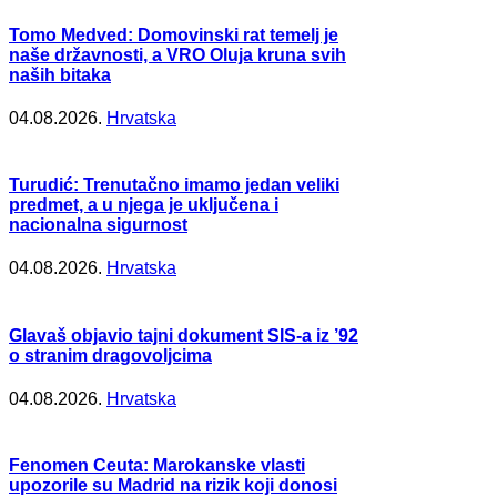
Tomo Medved: Domovinski rat temelj je
naše državnosti, a VRO Oluja kruna svih
naših bitaka
04.08.2026.
Hrvatska
Turudić: Trenutačno imamo jedan veliki
predmet, a u njega je uključena i
nacionalna sigurnost
04.08.2026.
Hrvatska
Glavaš objavio tajni dokument SIS-a iz ’92
o stranim dragovoljcima
04.08.2026.
Hrvatska
Fenomen Ceuta: Marokanske vlasti
upozorile su Madrid na rizik koji donosi