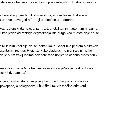
zala svoje obećanje da će ukinuti pokroviteljstvo Hrvatskog sabora
ta hrvatskog naroda bili ekspeditivni, a nisu takvu dosljednost
 travnju ove godine', stoji u priopćenju te stranke.
ti Europski dan sjećanja na zrtve totalitarnih i autoritarnih rezima,
li kao jedan od razloga degradiranja Bleiburga kao mjesta gdje će se
 Kukuriku koalicije da se iščitati kako Sabor nije pripremio nikakav
oritarnih rezima. Proizlazi kako vladajući ne planiraju ni na koji
t da je o tim zaključcima novinare tada izvijestio osobno predsjednik
ranka nije iznenađena takvim razvojem događaja jer, kako dodaje,
tik i dva ateista'.
kriju sva stratišta bivšega jugokomunističkog rezima, da sve
kopane, a nalogodavci i izvršiteji takvih zločina otkriveni i