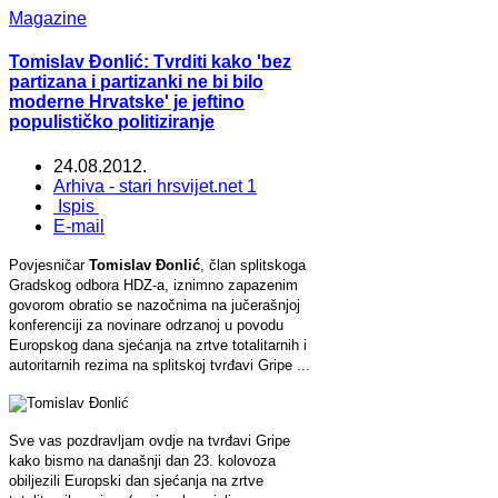
Magazine
Tomislav Đonlić: Tvrditi kako 'bez
partizana i partizanki ne bi bilo
moderne Hrvatske' je jeftino
populističko politiziranje
24.08.2012.
Arhiva - stari hrsvijet.net 1
Ispis
E-mail
Povjesničar
Tomislav Đonlić
, član splitskoga
Gradskog odbora HDZ-a, iznimno zapazenim
govorom obratio se nazočnima na jučerašnjoj
konferenciji za novinare odrzanoj u povodu
Europskog dana sjećanja na zrtve totalitarnih i
autoritarnih rezima na splitskoj tvrđavi Gripe ...
Sve vas pozdravljam ovdje na tvrđavi Gripe
kako bismo na današnji dan 23. kolovoza
obiljezili Europski dan sjećanja na zrtve