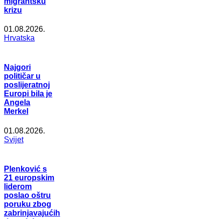
migrantsku
krizu
01.08.2026.
Hrvatska
Najgori
političar u
poslijeratnoj
Europi bila je
Angela
Merkel
01.08.2026.
Svijet
Plenković s
21 europskim
liderom
poslao oštru
poruku zbog
zabrinjavajućih