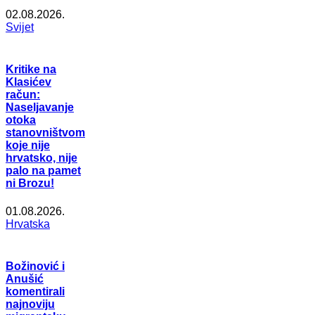
02.08.2026.
Svijet
Kritike na
Klasićev
račun:
Naseljavanje
otoka
stanovništvom
koje nije
hrvatsko, nije
palo na pamet
ni Brozu!
01.08.2026.
Hrvatska
Božinović i
Anušić
komentirali
najnoviju