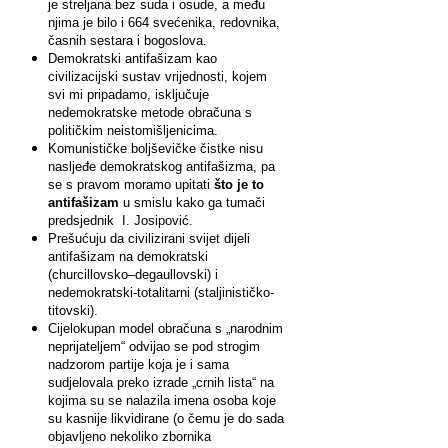
je streljana bez suda i osude, a među
njima je bilo i 664 svećenika, redovnika,
časnih sestara i bogoslova.
Demokratski antifašizam kao
civilizacijski sustav vrijednosti, kojem
svi mi pripadamo, isključuje
nedemokratske metode obračuna s
političkim neistomišljenicima.
Komunističke boljševičke čistke nisu
nasljeđe demokratskog antifašizma, pa
se s pravom moramo upitati
što je to
antifašizam
u smislu kako ga tumači
predsjednik I. Josipović.
Prešućuju da civilizirani svijet dijeli
antifašizam na demokratski
(churcillovsko–degaullovski) i
nedemokratski-totalitarni (staljinističko-
titovski).
Cijelokupan model obračuna s „narodnim
neprijateljem“ odvijao se pod strogim
nadzorom partije koja je i sama
sudjelovala preko izrade „crnih lista“ na
kojima su se nalazila imena osoba koje
su kasnije likvidirane (o čemu je do sada
objavljeno nekoliko zbornika