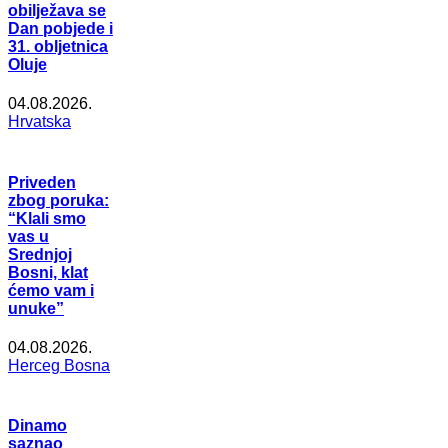
obilježava se
Dan pobjede i
31. obljetnica
Oluje
04.08.2026.
Hrvatska
Priveden
zbog poruka:
“Klali smo
vas u
Srednjoj
Bosni, klat
ćemo vam i
unuke”
04.08.2026.
Herceg Bosna
Dinamo
saznao