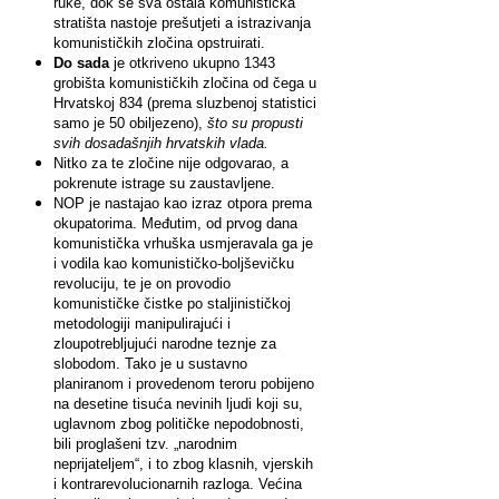
ruke, dok se sva ostala komunistička
stratišta nastoje prešutjeti a istrazivanja
komunističkih zločina opstruirati.
Do sada
je otkriveno ukupno 1343
grobišta komunističkih zločina od čega u
Hrvatskoj 834 (prema sluzbenoj statistici
samo je 50 obiljezeno),
što su propusti
svih dosadašnjih hrvatskih vlada.
Nitko za te zločine nije odgovarao, a
pokrenute istrage su zaustavljene.
NOP je nastajao kao izraz otpora prema
okupatorima. Međutim, od prvog dana
komunistička vrhuška usmjeravala ga je
i vodila kao komunističko-boljševičku
revoluciju, te je on provodio
komunističke čistke po staljinističkoj
metodologiji manipulirajući i
zloupotrebljujući narodne teznje za
slobodom. Tako je u sustavno
planiranom i provedenom teroru pobijeno
na desetine tisuća nevinih ljudi koji su,
uglavnom zbog političke nepodobnosti,
bili proglašeni tzv. „narodnim
neprijateljem“, i to zbog klasnih, vjerskih
i kontrarevolucionarnih razloga. Većina