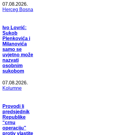
07.08.2026.
Herceg Bosna
Ivo Lovrić:
Sukob
Plenkovića i
Milanovića
samo se
uvjetno može
nazvati
osobnim
sukobom
07.08.2026.
Kolumne
Provodi li
predsjednik
Republike
“crnu
operaciju”
protiv vlastite