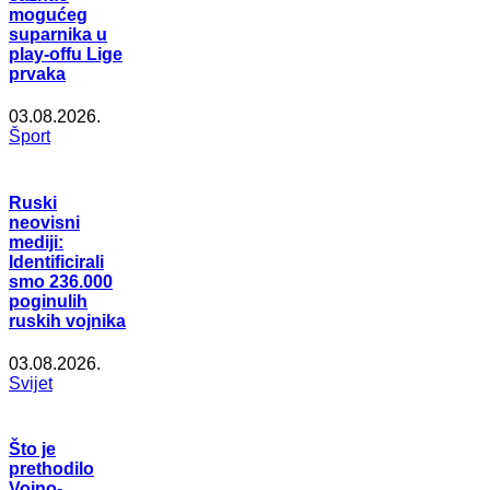
mogućeg
suparnika u
play-offu Lige
prvaka
03.08.2026.
Šport
Ruski
neovisni
mediji:
Identificirali
smo 236.000
poginulih
ruskih vojnika
03.08.2026.
Svijet
Što je
prethodilo
Vojno-