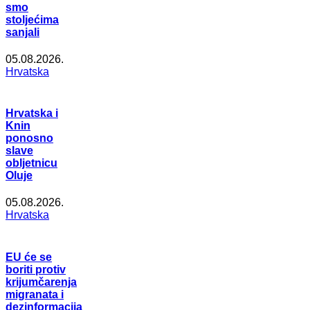
smo
stoljećima
sanjali
05.08.2026.
Hrvatska
Hrvatska i
Knin
ponosno
slave
obljetnicu
Oluje
05.08.2026.
Hrvatska
EU će se
boriti protiv
krijumčarenja
migranata i
dezinformacija