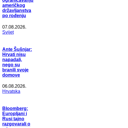
ograničavanju
američkog
državljanstva
po rođenju
07.08.2026.
Svijet
Ante Šušnjar:
Hrvati nisu
napadali,
nego su
branili svoje
domove
06.08.2026.
Hrvatska
Bloomberg:
Europljani i
Rusi tajno
razgovarali o