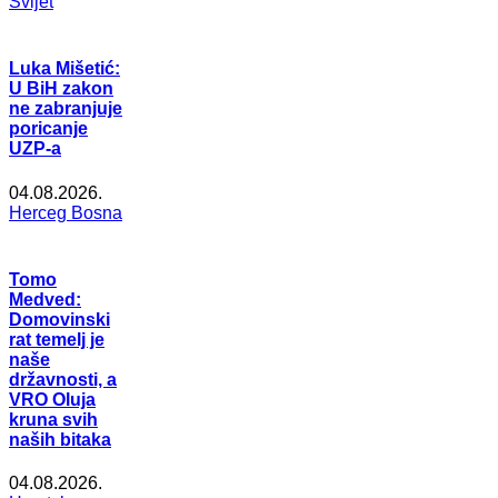
Svijet
Luka Mišetić:
U BiH zakon
ne zabranjuje
poricanje
UZP-a
04.08.2026.
Herceg Bosna
Tomo
Medved:
Domovinski
rat temelj je
naše
državnosti, a
VRO Oluja
kruna svih
naših bitaka
04.08.2026.