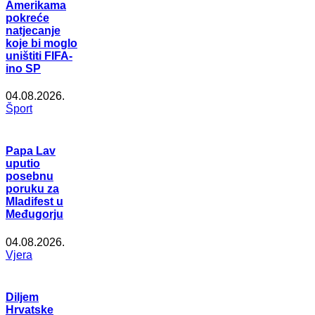
Amerikama
pokreće
natjecanje
koje bi moglo
uništiti FIFA-
ino SP
04.08.2026.
Šport
Papa Lav
uputio
posebnu
poruku za
Mladifest u
Međugorju
04.08.2026.
Vjera
Diljem
Hrvatske