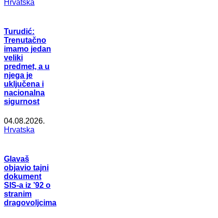
Hrvatska
Turudić:
Trenutačno
imamo jedan
veliki
predmet, a u
njega je
uključena i
nacionalna
sigurnost
04.08.2026.
Hrvatska
Glavaš
objavio tajni
dokument
SIS-a iz ’92 o
stranim
dragovoljcima