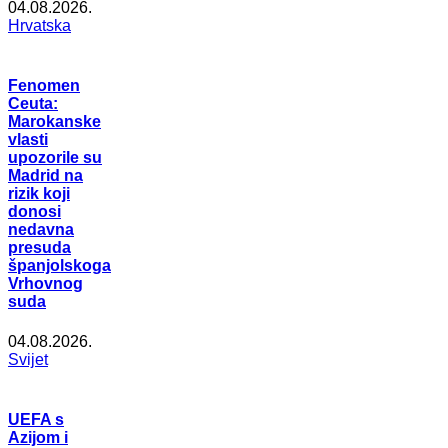
04.08.2026.
Hrvatska
Fenomen
Ceuta:
Marokanske
vlasti
upozorile su
Madrid na
rizik koji
donosi
nedavna
presuda
španjolskoga
Vrhovnog
suda
04.08.2026.
Svijet
UEFA s
Azijom i