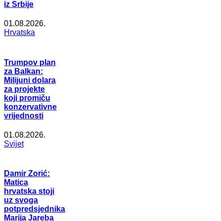
iz Srbije
01.08.2026.
Hrvatska
Trumpov plan
za Balkan:
Milijuni dolara
za projekte
koji promiču
konzervativne
vrijednosti
01.08.2026.
Svijet
Damir Zorić:
Matica
hrvatska stoji
uz svoga
potpredsjednika
Marija Jareba