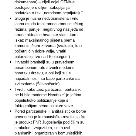
dokumenata) – cijeli odjel OZNA-e
postojao je s ciljem sakupljanja
podataka o tzv. „narodnom neprijatelju“.
Stoga je nuzna nedvosmislena i vrlo
jasna osuda totalitarnog komunističkog
rezima, partije i negativnog nasljeđa od
strane aktualne hrvatske vlasti kao i
iskaz maksimalnog pijeteta prema
komunističkim zrtvama (svakako, kao
početni čin dobre volje, vratiti
pokroviteljstvo nad Bleiburgom).
Hrvatski branitelji su u pravednom
obrambenom ratu stvorili modernu
hrvatsku drzavu, a oni koji su je
napadali nosili su kape partizanke sa
zvijezdama (Šljivančanin).
Tvrditi kako „bez partizana i partizanki
ne bi bilo moderne Hrvatske“ je jeftino
populističko politiziranje koje s
faktografijom nema nikakve veze.
Pored partizanske ili antifašističke borbe
provedena je komunistička revolucija čiji
je produkt FNR Jugoslavija pod čijim su
simbolom, zvijezdom, osim ovih
planiranih i organiziranih komunističkih