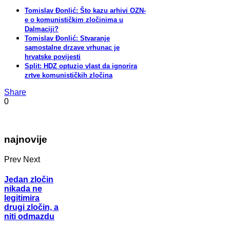
Tomislav Đonlić: Što kazu arhivi OZN-
e o komunističkim zločinima u
Dalmaciji?
Tomislav Đonlić: Stvaranje
samostalne drzave vrhunac je
hrvatske povijesti
Split: HDZ optuzio vlast da ignorira
zrtve komunističkih zločina
Share
0
najnovije
Prev
Next
Jedan zločin
nikada ne
legitimira
drugi zločin, a
niti odmazdu