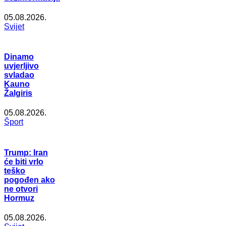
05.08.2026.
Svijet
Dinamo
uvjerljivo
svladao
Kauno
Žalgiris
05.08.2026.
Šport
Trump: Iran
će biti vrlo
teško
pogođen ako
ne otvori
Hormuz
05.08.2026.