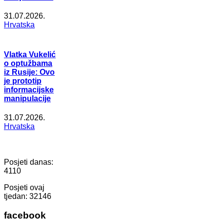
31.07.2026.
Hrvatska
Vlatka Vukelić
o optužbama
iz Rusije: Ovo
je prototip
informacijske
manipulacije
31.07.2026.
Hrvatska
Posjeti danas:
4110
Posjeti ovaj
tjedan:
32146
facebook