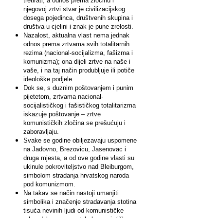
tretirati, a odnos prema zločinu i
njegovoj zrtvi stvar je civilizacijskog
dosega pojedinca, društvenih skupina i
društva u cjelini i znak je pune zrelosti.
Nazalost, aktualna vlast nema jednak
odnos prema zrtvama svih totalitarnih
rezima (nacional-socijalizma, fašizma i
komunizma); ona dijeli zrtve na naše i
vaše, i na taj način produbljuje ili potiče
ideološke podjele.
Dok se, s duznim poštovanjem i punim
pijetetom, zrtvama nacional-
socijalističkog i fašističkog totalitarizma
iskazuje poštovanje – zrtve
komunističkih zločina se prešućuju i
zaboravljaju.
Svake se godine obiljezavaju uspomene
na Jadovno, Brezovicu, Jasenovac i
druga mjesta, a od ove godine vlasti su
ukinule pokroviteljstvo nad Bleiburgom,
simbolom stradanja hrvatskog naroda
pod komunizmom.
Na takav se način nastoji umanjiti
simbolika i značenje stradavanja stotina
tisuća nevinih ljudi od komunističke