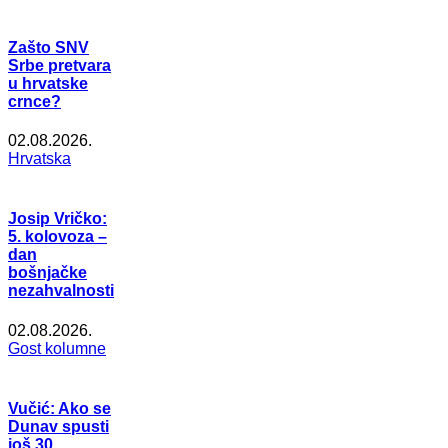
Zašto SNV
Srbe pretvara
u hrvatske
crnce?
02.08.2026.
Hrvatska
Josip Vričko:
5. kolovoza –
dan
bošnjačke
nezahvalnosti
02.08.2026.
Gost kolumne
Vučić: Ako se
Dunav spusti
još 30