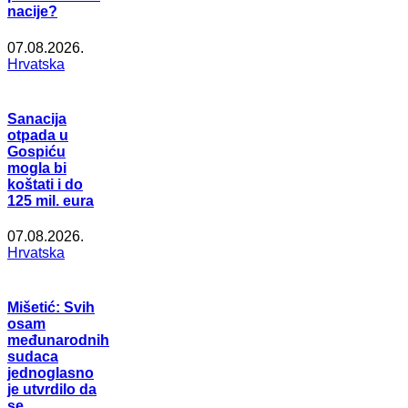
nacije?
07.08.2026.
Hrvatska
Sanacija
otpada u
Gospiću
mogla bi
koštati i do
125 mil. eura
07.08.2026.
Hrvatska
Mišetić: Svih
osam
međunarodnih
sudaca
jednoglasno
je utvrdilo da
se