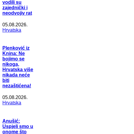
vodili su
zajednički i
neodvojiv rat
05.08.2026.
Hrvatska
Plenković iz
Knina: Ne
bojimo se
nikoga,
Hrvatska više
nikada neće
biti
nezaštićena!
05.08.2026.
Hrvatska
Anušić:
Uspjeli smo u
onome što