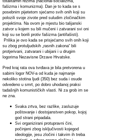
totalitarnih rezima (nacional-socializma,
fašizma i komunizma). Dan je to kada se s
posebnim pijetetom sjećamo svih onih koji su
polozili svoje zivote pred suludim zločinačkim
projektima. Na ovom je mjestu bio talijanski
zatvor u kojem su bili mučeni i zatvarani svi oni
koji su se borili protiv fašizma (antifašisti).
Prilika je ovo kada se prisjećamo svih onih koji
su zbog protuljudskih „rasnih zakona“ bili
protjerivani, zatvarani i ubijani i u drugim
logorima Nezavisne Drzave Hrvatske.
Pred kraj rata ova tvrđava je bila pretvorena u
sabirni logor NOV-a od kuda je najmanje
nekoliko stotina ljudi (350) bez suda i osude
odvedeno u smrt, po dobro uhodanoj praksi
tadašnjih komunističkih vlasti. Ni za grob im se
ne zna.
Svaka zrtva, bez razlike, zasluzuje
poštovanje i dostojanstven pokop, kojoj
god strani pripadala.
Svi organizirani protupravni čini,
počinjeni zbog isključivosti kojegod
ideologije, jesu zločini i takvim ih treba