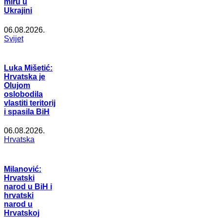
miru u
Ukrajini
06.08.2026.
Svijet
Luka Mišetić:
Hrvatska je
Olujom
oslobodila
vlastiti teritorij
i spasila BiH
06.08.2026.
Hrvatska
Milanović:
Hrvatski
narod u BiH i
hrvatski
narod u
Hrvatskoj