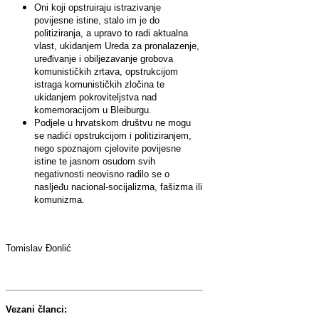
Oni koji opstruiraju istrazivanje
povijesne istine, stalo im je do
politiziranja, a upravo to radi aktualna
vlast, ukidanjem Ureda za pronalazenje,
uređivanje i obiljezavanje grobova
komunističkih zrtava, opstrukcijom
istraga komunističkih zločina te
ukidanjem pokroviteljstva nad
komemoracijom u Bleiburgu.
Podjele u hrvatskom društvu ne mogu
se nadići opstrukcijom i politiziranjem,
nego spoznajom cjelovite povijesne
istine te jasnom osudom svih
negativnosti neovisno radilo se o
nasljeđu nacional-socijalizma, fašizma ili
komunizma.
Tomislav Đonlić
Vezani članci: