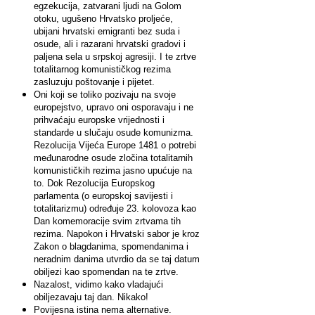
egzekucija, zatvarani ljudi na Golom
otoku, ugušeno Hrvatsko proljeće,
ubijani hrvatski emigranti bez suda i
osude, ali i razarani hrvatski gradovi i
paljena sela u srpskoj agresiji. I te zrtve
totalitarnog komunističkog rezima
zasluzuju poštovanje i pijetet.
Oni koji se toliko pozivaju na svoje
europejstvo, upravo oni osporavaju i ne
prihvaćaju europske vrijednosti i
standarde u slučaju osude komunizma.
Rezolucija Vijeća Europe 1481 o potrebi
međunarodne osude zločina totalitarnih
komunističkih rezima jasno upućuje na
to. Dok Rezolucija Europskog
parlamenta (o europskoj savijesti i
totalitarizmu) određuje 23. kolovoza kao
Dan komemoracije svim zrtvama tih
rezima. Napokon i Hrvatski sabor je kroz
Zakon o blagdanima, spomendanima i
neradnim danima utvrdio da se taj datum
obiljezi kao spomendan na te zrtve.
Nazalost, vidimo kako vladajući
obiljezavaju taj dan. Nikako!
Povijesna istina nema alternative.