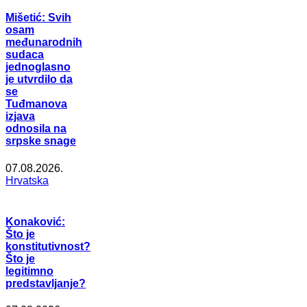
Mišetić: Svih
osam
međunarodnih
sudaca
jednoglasno
je utvrdilo da
se
Tuđmanova
izjava
odnosila na
srpske snage
07.08.2026.
Hrvatska
Konaković:
Što je
konstitutivnost?
Što je
legitimno
predstavljanje?