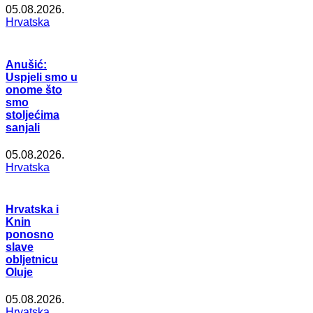
05.08.2026.
Hrvatska
Anušić:
Uspjeli smo u
onome što
smo
stoljećima
sanjali
05.08.2026.
Hrvatska
Hrvatska i
Knin
ponosno
slave
obljetnicu
Oluje
05.08.2026.
Hrvatska