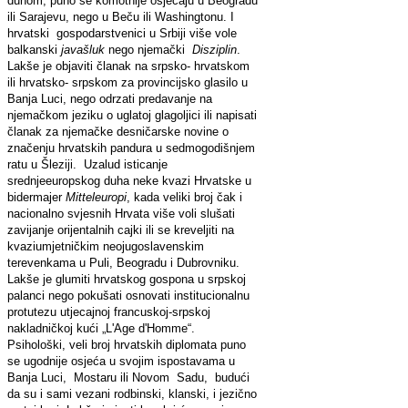
duhom, puno se komotnije osjećaju u Beogradu
ili Sarajevu, nego u Beču ili Washingtonu. I
hrvatski gospodarstvenici u Srbiji više vole
balkanski
javašluk
nego njemački
Disziplin
.
Lakše je objaviti članak na srpsko- hrvatskom
ili hrvatsko- srpskom za provincijsko glasilo u
Banja Luci, nego odrzati predavanje na
njemačkom jeziku o uglatoj glagoljici ili napisati
članak za njemačke desničarske novine o
značenju hrvatskih pandura u sedmogodišnjem
ratu u Šleziji. Uzalud isticanje
srednjeeuropskog duha neke kvazi Hrvatske u
bidermajer
Mitteleuropi
, kada veliki broj čak i
nacionalno svjesnih Hrvata više voli slušati
zavijanje orijentalnih cajki ili se kreveljiti na
kvaziumjetničkim neojugoslavenskim
terevenkama u Puli, Beogradu i Dubrovniku.
Lakše je glumiti hrvatskog gospona u srpskoj
palanci nego pokušati osnovati institucionalnu
protutezu utjecajnoj francuskoj-srpskoj
nakladničkoj kući „L'Age d'Homme“.
Psihološki, veli broj hrvatskih diplomata puno
se ugodnije osjeća u svojim ispostavama u
Banja Luci, Mostaru ili Novom Sadu, budući
da su i sami vezani rodbinski, klanski, i jezično