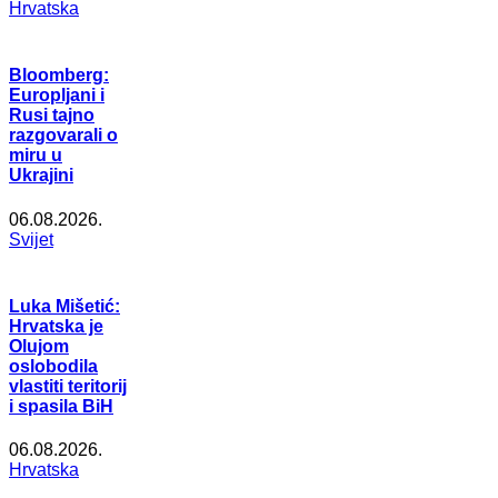
Hrvatska
Bloomberg:
Europljani i
Rusi tajno
razgovarali o
miru u
Ukrajini
06.08.2026.
Svijet
Luka Mišetić:
Hrvatska je
Olujom
oslobodila
vlastiti teritorij
i spasila BiH
06.08.2026.
Hrvatska