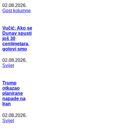
02.08.2026.
Gost kolumne
Vučić: Ako se
Dunav spusti
još 30
centimetara,
gotovi smo
02.08.2026.
Svijet
Trump
otkazao
planirane
napade na
Iran
02.08.2026.
Svijet