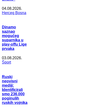
04.08.2026.
Herceg Bosna
Dinamo
saznao
mogućeg
suparnika u
play-offu Lige
prvaka
03.08.2026.
Šport
Ruski
neovisni
mediji:
Identificirali
smo 236.000
poginulih
ruskih vojnika