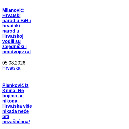
Milanović:
Hrvatski
narod u BiH i
hrvatski
narod u
Hrvatskoj
vodili su
zajednički i
neodvojiv rat
05.08.2026.
Hrvatska
Plenković iz
Knina: Ne
bojimo se
nikoga,
Hrvatska više
nikada neće
biti
nezaštićena!