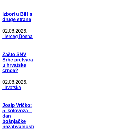
Izbori u BiH s
druge strane
02.08.2026.
Herceg Bosna
Zašto SNV
Srbe pretvara
u hrvatske
crnce?
02.08.2026.
Hrvatska
Josip Vričko:
5. kolovoza –
dan
bošnjačke
nezahvalnosti