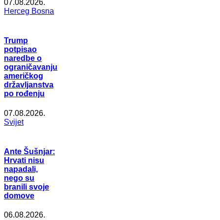
07.08.2026.
Herceg Bosna
Trump
potpisao
naredbe o
ograničavanju
američkog
državljanstva
po rođenju
07.08.2026.
Svijet
Ante Šušnjar:
Hrvati nisu
napadali,
nego su
branili svoje
domove
06.08.2026.