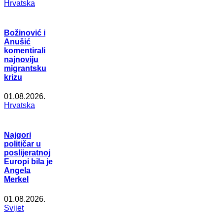
Hrvatska
Božinović i
Anušić
komentirali
najnoviju
migrantsku
krizu
01.08.2026.
Hrvatska
Najgori
političar u
poslijeratnoj
Europi bila je
Angela
Merkel
01.08.2026.
Svijet