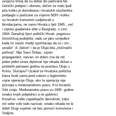
uvrijezio klišej da su dobar dio partizana bili
četnički prebjezi i obrnuto, dočim se malo ljudi
pita koliko je domobrana i hrvatskih sluzbenika
prebjeglo u partizane za vrijeme NDH i koliko
su hrvatski komunisti sudjelovali u
likvidacijama, ne samo Hrvata u ljeti 1945., već
i srpske građanske elite u Beogradu, u zimi
1944. Današnji lijevi politički Hrvati, pogotovo
titoističkog podrijetla, nađu se jako uvrijeđeni
kada im srpski mediji spočitavaju da su i oni „
ustaše“ ili „fašisti“ i da je Oluja bila „zločinački
pothvat“. Nije Savo Štrbac, srpski
propagandist, naivan; on dobro zna da niti
jedan jedini strani diplomat nije nikada došao u
proteklih petnaest godina na proslavu Oluje u
Kninu. Slučajno? Uzalud se hrvatska politička
klasa hvali sama pred sobom o legitimitetu
vojne operacije Oluja, ako ta operacija nije
priznata u međunarodnom pravu. A to hrvatski
Srbi znaju. Međunarodno pravo su 1945. godine
ionako krojili pobjednici a ne gubitnici.
Konačno, veliki zapadnjački demokrati, kako
oni sebe vole rado nazivati, ionako nikada ne bi
dobili Drugi svjetski rat bez pomoći komunista i
Staljina.