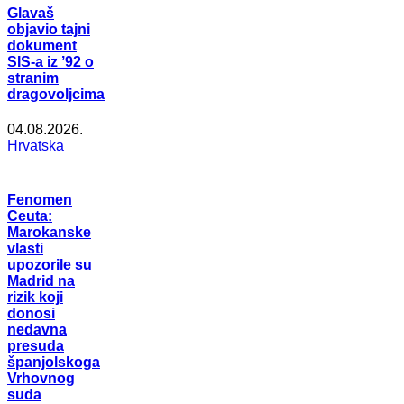
Glavaš
objavio tajni
dokument
SIS-a iz ’92 o
stranim
dragovoljcima
04.08.2026.
Hrvatska
Fenomen
Ceuta:
Marokanske
vlasti
upozorile su
Madrid na
rizik koji
donosi
nedavna
presuda
španjolskoga
Vrhovnog
suda