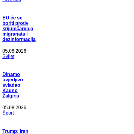
EU će se
boriti protiv
krijumčarenja
migranata i
dezinformacija
05.08.2026.
Svijet
Dinamo
uvjerljivo
svladao
Kauno
Žalgiris
05.08.2026.
Šport
Trump: Iran