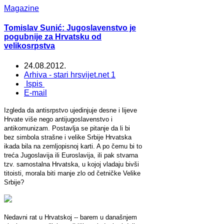
Magazine
Tomislav Sunić: Jugoslavenstvo je
pogubnije za Hrvatsku od
velikosrpstva
24.08.2012.
Arhiva - stari hrsvijet.net 1
Ispis
E-mail
Izgleda da antisrpstvo ujedinjuje desne i lijeve
Hrvate više nego antijugoslavenstvo i
antikomunizam. Postavlja se pitanje da li bi
bez simbola strašne i velike Srbije Hrvatska
ikada bila na zemljopisnoj karti. A po čemu bi to
treća Jugoslavija ili Euroslavija, ili pak stvarna
tzv. samostalna Hrvatska, u kojoj vladaju bivši
titoisti, morala biti manje zlo od četničke Velike
Srbije?
Nedavni rat u Hrvatskoj -- barem u današnjem