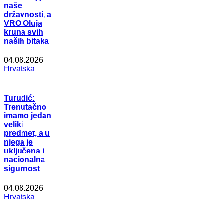
naše
državnosti, a
VRO Oluja
kruna svih
naših bitaka
04.08.2026.
Hrvatska
Turudić:
Trenutačno
imamo jedan
veliki
predmet, a u
njega je
uključena i
nacionalna
sigurnost
04.08.2026.
Hrvatska