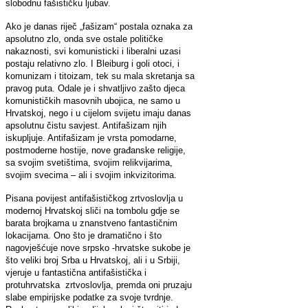
slobodnu fašističku ljubav.
Ako je danas riječ „fašizam“ postala oznaka za
apsolutno zlo, onda sve ostale političke
nakaznosti, svi komunisticki i liberalni uzasi
postaju relativno zlo. I Bleiburg i goli otoci, i
komunizam i titoizam, tek su mala skretanja sa
pravog puta. Odale je i shvatljivo zašto djeca
komunističkih masovnih ubojica, ne samo u
Hrvatskoj, nego i u cijelom svijetu imaju danas
apsolutnu čistu savjest. Antifašizam njih
iskupljuje. Antifašizam je vrsta pomodarne,
postmoderne hostije, nove građanske religije,
sa svojim svetištima, svojim relikvijarima,
svojim svecima – ali i svojim inkvizitorima.
Pisana povijest antifašističkog zrtvoslovlja u
modernoj Hrvatskoj sliči na tombolu gdje se
barata brojkama u znanstveno fantastičnim
lokacijama. Ono što je dramatično i što
nagovješćuje nove srpsko -hrvatske sukobe je
što veliki broj Srba u Hrvatskoj, ali i u Srbiji,
vjeruje u fantastična antifašistička i
protuhrvatska zrtvoslovlja, premda oni pruzaju
slabe empirijske podatke za svoje tvrdnje.