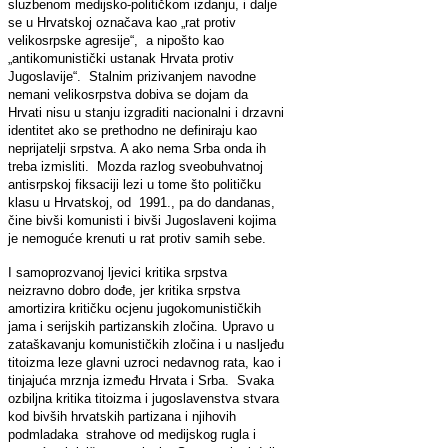
sluzbenom medijsko-političkom izdanju, i dalje
se u Hrvatskoj označava kao „rat protiv
velikosrpske agresije“, a nipošto kao
„antikomunistički ustanak Hrvata protiv
Jugoslavije“. Stalnim prizivanjem navodne
nemani velikosrpstva dobiva se dojam da
Hrvati nisu u stanju izgraditi nacionalni i drzavni
identitet ako se prethodno ne definiraju kao
neprijatelji srpstva. A ako nema Srba onda ih
treba izmisliti. Mozda razlog sveobuhvatnoj
antisrpskoj fiksaciji lezi u tome što političku
klasu u Hrvatskoj, od 1991., pa do dandanas,
čine bivši komunisti i bivši Jugoslaveni kojima
je nemoguće krenuti u rat protiv samih sebe.
I samoprozvanoj ljevici kritika srpstva
neizravno dobro dođe, jer kritika srpstva
amortizira kritičku ocjenu jugokomunističkih
jama i serijskih partizanskih zločina. Upravo u
zataškavanju komunističkih zločina i u nasljeđu
titoizma leze glavni uzroci nedavnog rata, kao i
tinjajuća mrznja između Hrvata i Srba. Svaka
ozbiljna kritika titoizma i jugoslavenstva stvara
kod bivših hrvatskih partizana i njihovih
podmladaka strahove od medijskog rugla i