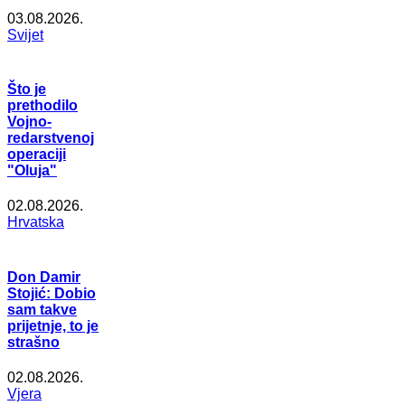
03.08.2026.
Svijet
Što je
prethodilo
Vojno-
redarstvenoj
operaciji
"Oluja"
02.08.2026.
Hrvatska
Don Damir
Stojić: Dobio
sam takve
prijetnje, to je
strašno
02.08.2026.
Vjera