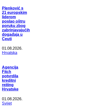
Plenković s
21 europskim
liderom
poslao oštru
poruku zbog
zabrinjavajućih
događaja u
Ceuti
01.08.2026.
Hrvatska
Agencija
Fitch
potvrdila
kreditni
rejting
Hrvatske
01.08.2026.
Svijet