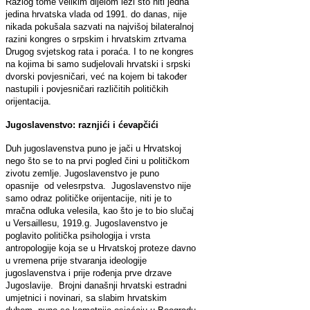
Razlog tome velikim dijelom lezi što niti jedna
jedina hrvatska vlada od 1991. do danas, nije
nikada pokušala sazvati na najvišoj bilateralnoj
razini kongres o srpskim i hrvatskim zrtvama
Drugog svjetskog rata i poraća. I to ne kongres
na kojima bi samo sudjelovali hrvatski i srpski
dvorski povjesničari, već na kojem bi također
nastupili i povjesničari različitih političkih
orijentacija.
Jugoslavenstvo: raznjići i ćevapčići
Duh jugoslavenstva puno je jači u Hrvatskoj
nego što se to na prvi pogled čini u političkom
zivotu zemlje. Jugoslavenstvo je puno
opasnije od velesrpstva. Jugoslavenstvo nije
samo odraz političke orijentacije, niti je to
mračna odluka velesila, kao što je to bio slučaj
u Versaillesu, 1919.g. Jugoslavenstvo je
poglavito politička psihologija i vrsta
antropologije koja se u Hrvatskoj proteze davno
u vremena prije stvaranja ideologije
jugoslavenstva i prije rođenja prve drzave
Jugoslavije. Brojni današnji hrvatski estradni
umjetnici i novinari, sa slabim hrvatskim