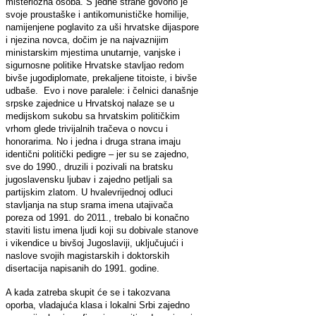
misteriozna osoba. S jedne strane govorio je
svoje proustaške i antikomunističke homilije,
namijenjene poglavito za uši hrvatske dijaspore
i njezina novca, dočim je na najvaznijim
ministarskim mjestima unutarnje, vanjske i
sigurnosne politike Hrvatske stavljao redom
bivše jugodiplomate, prekaljene titoiste, i bivše
udbaše. Evo i nove paralele: i čelnici današnje
srpske zajednice u Hrvatskoj nalaze se u
medijskom sukobu sa hrvatskim političkim
vrhom glede trivijalnih tračeva o novcu i
honorarima. No i jedna i druga strana imaju
identični politički pedigre – jer su se zajedno,
sve do 1990., druzili i pozivali na bratsku
jugoslavensku ljubav i zajedno petljali sa
partijskim zlatom. U hvalevrijednoj odluci
stavljanja na stup srama imena utajivača
poreza od 1991. do 2011., trebalo bi konačno
staviti listu imena ljudi koji su dobivale stanove
i vikendice u bivšoj Jugoslaviji, uključujući i
naslove svojih magistarskih i doktorskih
disertacija napisanih do 1991. godine.
A kada zatreba skupit će se i takozvana
oporba, vladajuća klasa i lokalni Srbi zajedno