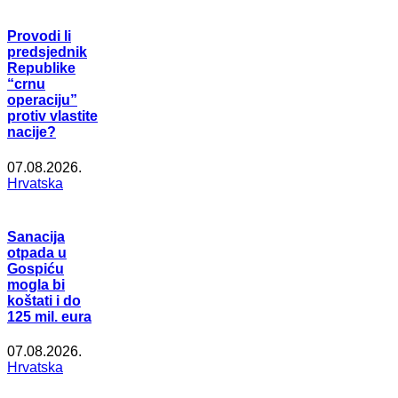
Provodi li
predsjednik
Republike
“crnu
operaciju”
protiv vlastite
nacije?
07.08.2026.
Hrvatska
Sanacija
otpada u
Gospiću
mogla bi
koštati i do
125 mil. eura
07.08.2026.
Hrvatska