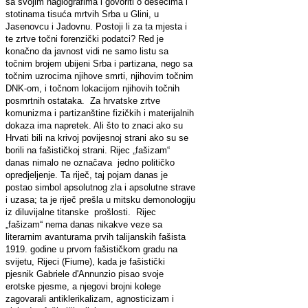
sa svojim hagiografima i govoriti o desecima i
stotinama tisuća mrtvih Srba u Glini, u
Jasenovcu i Jadovnu. Postoji li za ta mjesta i
te zrtve točni forenzički podatci? Red je
konačno da javnost vidi ne samo listu sa
točnim brojem ubijeni Srba i partizana, nego sa
točnim uzrocima njihove smrti, njihovim točnim
DNK-om, i točnom lokacijom njihovih točnih
posmrtnih ostataka. Za hrvatske zrtve
komunizma i partizanštine fizičkih i materijalnih
dokaza ima napretek. Ali što to znaci ako su
Hrvati bili na krivoj povijesnoj strani ako su se
borili na fašističkoj strani. Rijec „fašizam“
danas nimalo ne označava jedno političko
opredjeljenje. Ta riječ, taj pojam danas je
postao simbol apsolutnog zla i apsolutne strave
i uzasa; ta je riječ prešla u mitsku demonologiju
iz diluvijalne titanske prošlosti. Rijec
„fašizam“ nema danas nikakve veze sa
literarnim avanturama prvih talijanskih fašista
1919. godine u prvom fašističkom gradu na
svijetu, Rijeci (Fiume), kada je fašistički
pjesnik Gabriele d'Annunzio pisao svoje
erotske pjesme, a njegovi brojni kolege
zagovarali antiklerikalizam, agnosticizam i