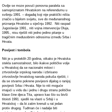
Ovdje se moze povući ponovna paralela sa
samopriznatom Hrvatskom na referendumu u
svibnju 1991. – događaj koji nije praktički ništa
značio u bijelom svijetu, sve do međunarodnog
priznanja Hrvatske u siječnju 1992. Niti raspad
Jugoslavije 1991., niti vojna intervencija Oluja,
1995., nisu riješili niti jedno jedino pitanje u
tragičnim međusobnim odnosima između Srba i
Hrvata.
Povijest i tombola
Niti je u proteklih 20 godina, otkako je Hrvatska
stekla samostalnost, bilo ikakve političke volje
u Hrvatskoj da se nacionalni mitovi i
zrtvoslovlje srpskog naroda i izbrisano
zrtvoslovlje hrvatskog naroda pokuša riješiti, i
da se stvarno pokrene povijesni dijalog o ranijoj
povijesti Srba i Hrvata. Nije to niti moguće
imajući u vidu da i jednu i drugu stranu političke
klase čine djeca Tita, upravo kao što su bivši
titoisti 1991. sjedili na vlasti u Srbiji i u
Hrvatskoj -- da bi zatim krenuli u rat jedan
protiv drugog. Tuđman će i nadalje biti