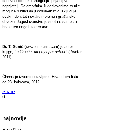
osnovnu političku kategoriju: prijatelj vs.
neprijatelj. Sa amorfnim Jugoslavenima to nije
moguće budući da jugoslavenstvo isključuje
svaki identitet i svaku moralnu i građansku
obvezu. Jugoslavenstvo je smrt ne samo za
hrvatstvo nego i za srpstvo.
Dr. T. Sunić
(www.tomsunic.com) je autor
knjige,
La Croatie; un pays par défaut?
( Avatar,
2011).
Članak je izvorno objavljen u Hrvatskom listu
od 23. kolovoza, 2012.
Share
0
najnovije
Prev
Next