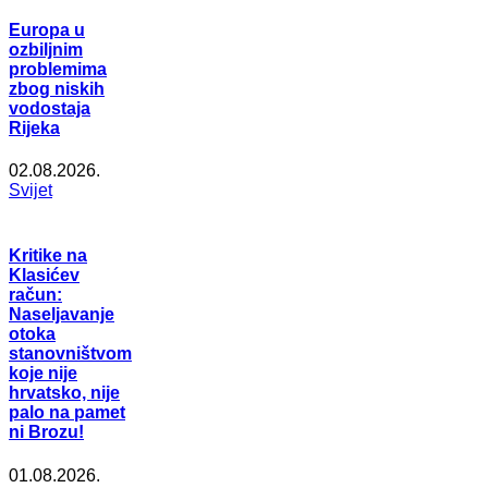
Europa u
ozbiljnim
problemima
zbog niskih
vodostaja
Rijeka
02.08.2026.
Svijet
Kritike na
Klasićev
račun:
Naseljavanje
otoka
stanovništvom
koje nije
hrvatsko, nije
palo na pamet
ni Brozu!
01.08.2026.