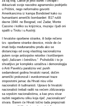
za taj kraj. Lakše je jesti burek i ćevape i
dokazivati svoje navodno agramersko podrijetlo
u Prištini, nego neformalno govoriti
Amerikancima iz kampa Bondsteel kako su
humanitarni američki bombarderi B17 rušili
davne 1944. ne Beograd, već Zadar, Monte
Cassino i koliko su knjiznica, muzeja i ljudi oni
spalili u Tirolu i u Austriji.
I hrvatske oporbene stranke, ili bolje rečeno
tzv. oporbene stranke desnice, misle de će
imati bolju međunarodnu prođu ako se
distanciraju od svog vlastitog nacionalizma
putem svoje antisrpske retorike i korištenjem
riječi „fašizam i četništvo.“ Psihološki i to je
shvatljivo jer kompleks ustaštva i demonologija
o Anti Paveliću paralizira već punih
sedamdeset godina hrvatski narod, dočim
američki prokonzuli i eurokomesari traze
stopostotni jamac da Hrvati nisu više
nacionalisti ili tuđmanisti. Upravo bi hrvatski
nacionalisti trebali raditi na većem zblizavanju
sa srpskim nacionalistima, a kao prvu stvar
razbiti negativnu sliku koja riječ „nacionalizam“
stvara. Barem će Hrvati točno tada prepoznati