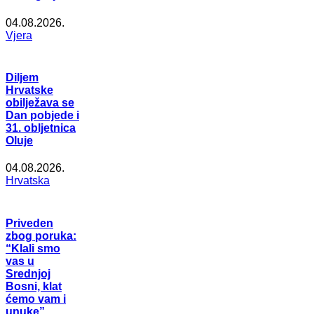
04.08.2026.
Vjera
Diljem
Hrvatske
obilježava se
Dan pobjede i
31. obljetnica
Oluje
04.08.2026.
Hrvatska
Priveden
zbog poruka:
“Klali smo
vas u
Srednjoj
Bosni, klat
ćemo vam i
unuke”