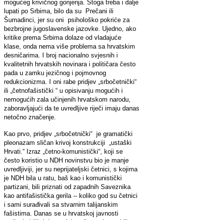
mogućeg krivičnog gonjenja. Stoga treba i dalje
lupati po Srbima, bilo da su Prečani ili
Šumadinci, jer su oni psihološko pokriće za
bezbrojne jugoslavenske jazovke. Ujedno, ako
kritike prema Srbima dolaze od vladajuće
klase, onda nema više problema sa hrvatskim
desničarima. I broj nacionalno svjesnih i
kvalitetnih hrvatskih novinara i političara često
pada u zamku jezičnog i pojmovnog
redukcionizma. I oni rabe pridjev „srbočetnički“
ili „četnofašistički “ u opisivanju mogućih i
nemogućih zala učinjenih hrvatskom narodu,
zaboravljajući da te uvredljive riječi imaju danas
netočno značenje.
Kao prvo, pridjev „srbočetnički“ je gramatički
pleonazam sličan krivoj konstrukciji „ustaški
Hrvati.“ Izraz „četno-komunistički“, koji se
često koristio u NDH novinstvu bio je manje
uvredljiviji, jer su neprijateljski četnici, s kojima
je NDH bila u ratu, baš kao i komunistički
partizani, bili priznati od zapadnih Saveznika
kao antifašistička gerila -- koliko god su četnici
i sami surađivali sa stvarnim talijanskim
fašistima. Danas se u hrvatskoj javnosti