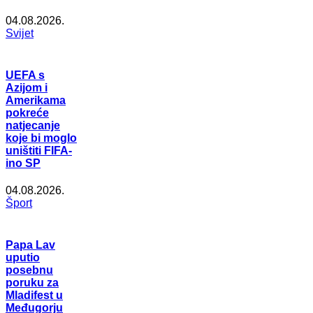
04.08.2026.
Svijet
UEFA s
Azijom i
Amerikama
pokreće
natjecanje
koje bi moglo
uništiti FIFA-
ino SP
04.08.2026.
Šport
Papa Lav
uputio
posebnu
poruku za
Mladifest u
Međugorju