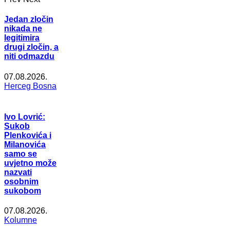
Jedan zločin
nikada ne
legitimira
drugi zločin, a
niti odmazdu
07.08.2026.
Herceg Bosna
Ivo Lovrić:
Sukob
Plenkovića i
Milanovića
samo se
uvjetno može
nazvati
osobnim
sukobom
07.08.2026.
Kolumne