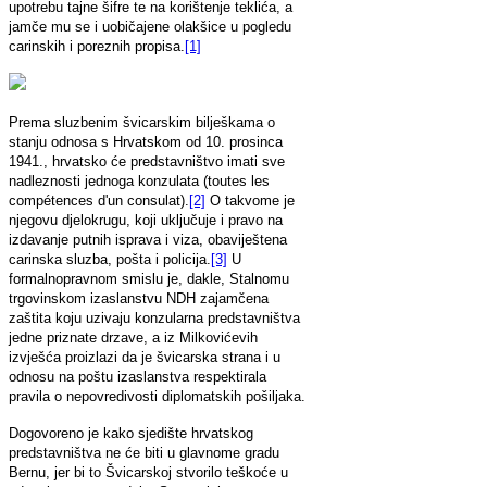
upotrebu tajne šifre te na korištenje teklića, a
jamče mu se i uobičajene olakšice u pogledu
carinskih i poreznih propisa.
[1]
Prema sluzbenim švicarskim bilješkama o
stanju odnosa s Hrvatskom od 10. prosinca
1941., hrvatsko će predstavništvo imati sve
nadleznosti jednoga konzulata (toutes les
compétences d'un consulat).
[2]
O takvome je
njegovu djelokrugu, koji uključuje i pravo na
izdavanje putnih isprava i viza, obaviještena
carinska sluzba, pošta i policija.
[3]
U
formalnopravnom smislu je, dakle, Stalnomu
trgovinskom izaslanstvu NDH zajamčena
zaštita koju uzivaju konzularna predstavništva
jedne priznate drzave, a iz Milkovićevih
izvješća proizlazi da je švicarska strana i u
odnosu na poštu izaslanstva respektirala
pravila o nepovredivosti diplomatskih pošiljaka.
Dogovoreno je kako sjedište hrvatskog
predstavništva ne će biti u glavnome gradu
Bernu, jer bi to Švicarskoj stvorilo teškoće u