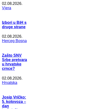
02.08.2026.
Vjera
Izbori u BiH s
druge strane
02.08.2026.
Herceg Bosna
Zašto SNV
Srbe pretvara
u hrvatske
crnce?
02.08.2026.
Hrvatska
Josip Vričko:
5. kolovoza –
dan