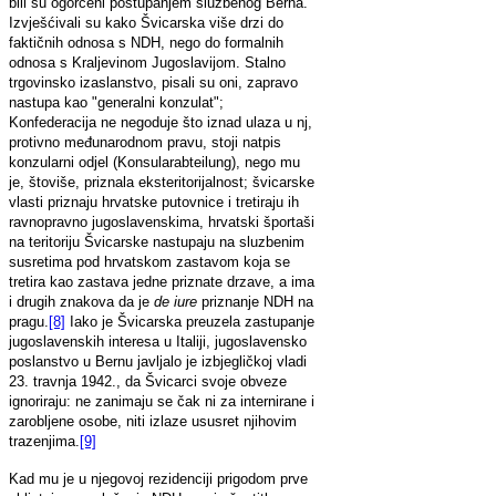
bili su ogorčeni postupanjem sluzbenog Berna.
Izvješćivali su kako Švicarska više drzi do
faktičnih odnosa s NDH, nego do formalnih
odnosa s Kraljevinom Jugoslavijom. Stalno
trgovinsko izaslanstvo, pisali su oni, zapravo
nastupa kao "generalni konzulat";
Konfederacija ne negoduje što iznad ulaza u nj,
protivno međunarodnom pravu, stoji natpis
konzularni odjel (Konsularabteilung), nego mu
je, štoviše, priznala eksteritorijalnost; švicarske
vlasti priznaju hrvatske putovnice i tretiraju ih
ravnopravno jugoslavenskima, hrvatski športaši
na teritoriju Švicarske nastupaju na sluzbenim
susretima pod hrvatskom zastavom koja se
tretira kao zastava jedne priznate drzave, a ima
i drugih znakova da je
de iure
priznanje NDH na
pragu.
[8]
Iako je Švicarska preuzela zastupanje
jugoslavenskih interesa u Italiji, jugoslavensko
poslanstvo u Bernu javljalo je izbjegličkoj vladi
23. travnja 1942., da Švicarci svoje obveze
ignoriraju: ne zanimaju se čak ni za internirane i
zarobljene osobe, niti izlaze ususret njihovim
trazenjima.
[9]
Kad mu je u njegovoj rezidenciji prigodom prve