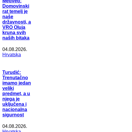
Medved:
Domovinski
rat temelj je
naše
državnosti, a
VRO Oluja
kruna svih
naših bitaka
04.08.2026.
Hrvatska
Turudić:
Trenutačno
imamo jedan
veliki
predmet, a u
njega je
uključena i
nacionalna
sigurnost
04.08.2026.
Hrvatska