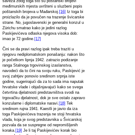
saveza zbog toga što su poštanski brojevi
međimurskih mjesta uvršteni u sluzbeni popis
poštanskih brojeva u Mađarskoj.
[16]
Iz toga bi
proizlazilo da je povučen na trazenje švicarske
strane. No, jugoslavenski je generalni konzul u
Zürichu smatrao kako je jedini razlog
Paskijevićeva odlaska njegova visoka dob:
imao je 72 godine.
[17]
Čini se da pravi razlog ipak treba traziti u
njegovu nediplomatskom ponašanju: nakon što
je početkom lipnja 1942. zatrazio podizanje
ranga Stalnoga trgovinskog izaslanstva,
navodeći da to čini na svoju ruku, Paskijević je
svoj zahtjev ponovio sredinom srpnja iste
godine, sugerirajući da za to sada ima naputak
hrvatske vlade i objašnjavajući kako se svega
četvrtina djelatnosti predstavništva svodi na
trgovačku djelatnost, dok je sve ostalo zapravo
konzularne i diplomatske naravi.
[18]
Tek
sredinom rujna 1941. Kaestli je javio da iza
toga Paskijevićeva trazenja ne stoji hrvatska
vlada, koja je svog predstavnika u Švicarskoj
pozvala da se suspregne od nepromišljenih
koraka.
[19]
Je li taj Paskijevićev korak bio