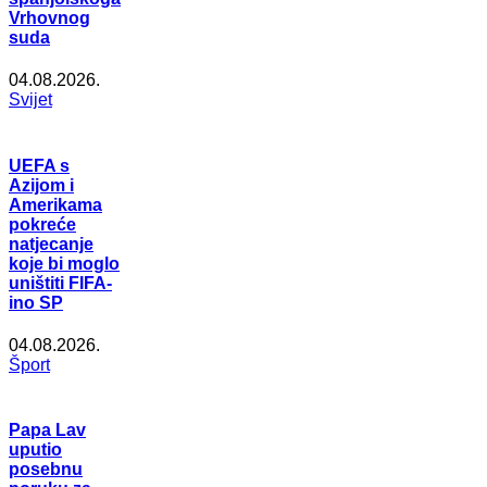
Vrhovnog
suda
04.08.2026.
Svijet
UEFA s
Azijom i
Amerikama
pokreće
natjecanje
koje bi moglo
uništiti FIFA-
ino SP
04.08.2026.
Šport
Papa Lav
uputio
posebnu