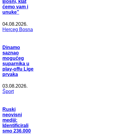
Bosni, klat
ćemo vam i
unuke”
04.08.2026.
Herceg Bosna
Dinamo
saznao
mogućeg
suparnika u
play-offu Lige
prvaka
03.08.2026.
Šport
Ruski
neovisni
mediji:
Identificirali
smo 236.000