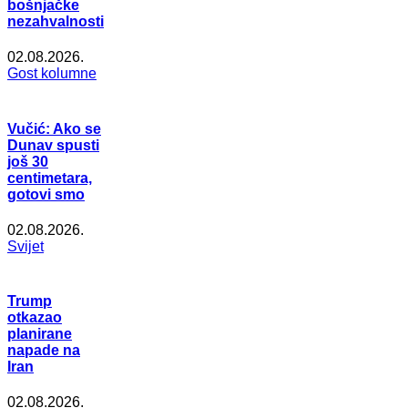
bošnjačke
nezahvalnosti
02.08.2026.
Gost kolumne
Vučić: Ako se
Dunav spusti
još 30
centimetara,
gotovi smo
02.08.2026.
Svijet
Trump
otkazao
planirane
napade na
Iran
02.08.2026.