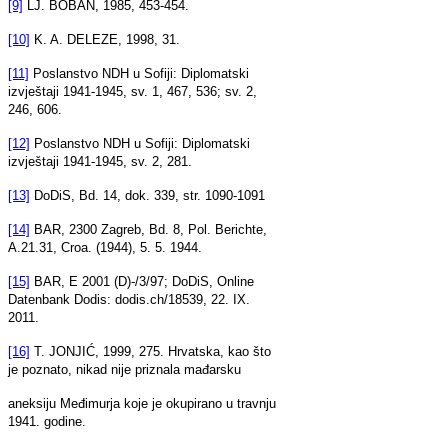
[9]
LJ. BOBAN, 1985, 453-454.
[10]
K. A. DELEZE, 1998, 31.
[11]
Poslanstvo NDH u Sofiji: Diplomatski
izvještaji 1941-1945, sv. 1, 467, 536; sv. 2,
246, 606.
[12]
Poslanstvo NDH u Sofiji: Diplomatski
izvještaji 1941-1945, sv. 2, 281.
[13]
DoDiS, Bd. 14, dok. 339, str. 1090-1091
[14]
BAR, 2300 Zagreb, Bd. 8, Pol. Berichte,
A.21.31, Croa. (1944), 5. 5. 1944.
[15]
BAR, E 2001 (D)-/3/97; DoDiS, Online
Datenbank Dodis: dodis.ch/18539, 22. IX.
2011.
[16]
T. JONJIĆ, 1999, 275. Hrvatska, kao što
je poznato, nikad nije priznala mađarsku
aneksiju Međimurja koje je okupirano u travnju
1941. godine.