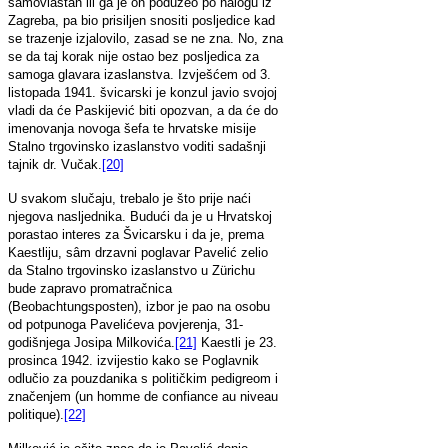
samovlastan ili ga je on poduzeo po nalogu iz
Zagreba, pa bio prisiljen snositi posljedice kad
se trazenje izjalovilo, zasad se ne zna. No, zna
se da taj korak nije ostao bez posljedica za
samoga glavara izaslanstva. Izvješćem od 3.
listopada 1941. švicarski je konzul javio svojoj
vladi da će Paskijević biti opozvan, a da će do
imenovanja novoga šefa te hrvatske misije
Stalno trgovinsko izaslanstvo voditi sadašnji
tajnik dr. Vučak.
[20]
U svakom slučaju, trebalo je što prije naći
njegova nasljednika. Budući da je u Hrvatskoj
porastao interes za Švicarsku i da je, prema
Kaestliju, sâm drzavni poglavar Pavelić zelio
da Stalno trgovinsko izaslanstvo u Zürichu
bude zapravo promatračnica
(Beobachtungsposten), izbor je pao na osobu
od potpunoga Pavelićeva povjerenja, 31-
godišnjega Josipa Milkovića.
[21]
Kaestli je 23.
prosinca 1942. izvijestio kako se Poglavnik
odlučio za pouzdanika s političkim pedigreom i
značenjem (un homme de confiance au niveau
politique).
[22]