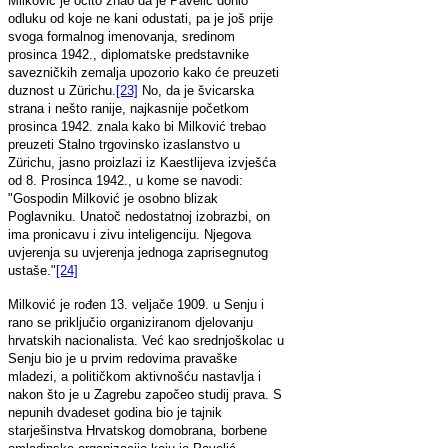
Milković je očito znao da je Pavelić donio
odluku od koje ne kani odustati, pa je još prije
svoga formalnog imenovanja, sredinom
prosinca 1942., diplomatske predstavnike
savezničkih zemalja upozorio kako će preuzeti
duznost u Zürichu.
[23]
No, da je švicarska
strana i nešto ranije, najkasnije početkom
prosinca 1942. znala kako bi Milković trebao
preuzeti Stalno trgovinsko izaslanstvo u
Zürichu, jasno proizlazi iz Kaestlijeva izvješća
od 8. Prosinca 1942., u kome se navodi:
"Gospodin Milković je osobno blizak
Poglavniku. Unatoč nedostatnoj izobrazbi, on
ima pronicavu i zivu inteligenciju. Njegova
uvjerenja su uvjerenja jednoga zaprisegnutog
ustaše."
[24]
Milković je rođen 13. veljače 1909. u Senju i
rano se priključio organiziranom djelovanju
hrvatskih nacionalista. Već kao srednjoškolac u
Senju bio je u prvim redovima pravaške
mladezi, a političkom aktivnošću nastavlja i
nakon što je u Zagrebu započeo studij prava. S
nepunih dvadeset godina bio je tajnik
starješinstva Hrvatskog domobrana, borbene