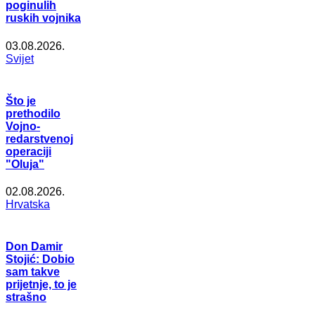
poginulih
ruskih vojnika
03.08.2026.
Svijet
Što je
prethodilo
Vojno-
redarstvenoj
operaciji
"Oluja"
02.08.2026.
Hrvatska
Don Damir
Stojić: Dobio
sam takve
prijetnje, to je
strašno