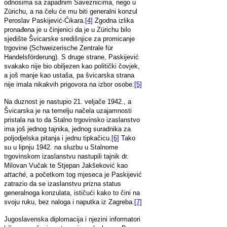
odnosima sa zapadnim Saveznicima, nego u
Zürichu, a na čelu će mu biti generalni konzul
Peroslav Paskijević-Ćikara.
[4]
Zgodna izlika
pronađena je u činjenici da je u Zürichu bilo
sjedište Švicarske središnjice za promicanje
trgovine (Schweizerische Zentrale für
Handelsförderung). S druge strane, Paskijević
svakako nije bio obiljezen kao politički čovjek,
a još manje kao ustaša, pa švicarska strana
nije imala nikakvih prigovora na izbor osobe.
[5]
Na duznost je nastupio 21. veljače 1942., a
Švicarska je na temelju načela uzajamnosti
pristala na to da Stalno trgovinsko izaslanstvo
ima još jednog tajnika, jednog suradnika za
poljodjelska pitanja i jednu tipkačicu.
[6]
Tako
su u lipnju 1942. na sluzbu u Stalnome
trgovinskom izaslanstvu nastupili tajnik dr.
Milovan Vučak te Stjepan Jakšeković kao
attaché
, a početkom tog mjeseca je Paskijević
zatrazio da se izaslanstvu prizna status
generalnoga konzulata, ističući kako to čini na
svoju ruku, bez naloga i naputka iz Zagreba.
[7]
Jugoslavenska diplomacija i njezini informatori