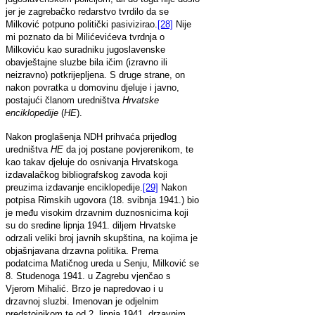
jer je zagrebačko redarstvo tvrdilo da se
Milković potpuno politički pasivizirao.
[28]
Nije
mi poznato da bi Milićevićeva tvrdnja o
Milkoviću kao suradniku jugoslavenske
obavještajne sluzbe bila ičim (izravno ili
neizravno) potkrijepljena. S druge strane, on
nakon povratka u domovinu djeluje i javno,
postajući članom uredništva
Hrvatske
enciklopedije
(
HE
).
Nakon proglašenja NDH prihvaća prijedlog
uredništva
HE
da joj postane povjerenikom, te
kao takav djeluje do osnivanja Hrvatskoga
izdavalačkog bibliografskog zavoda koji
preuzima izdavanje enciklopedije.
[29]
Nakon
potpisa Rimskih ugovora (18. svibnja 1941.) bio
je među visokim drzavnim duznosnicima koji
su do sredine lipnja 1941. diljem Hrvatske
odrzali veliki broj javnih skupština, na kojima je
objašnjavana drzavna politika. Prema
podatcima Matičnog ureda u Senju, Milković se
8. Studenoga 1941. u Zagrebu vjenčao s
Vjerom Mihalić. Brzo je napredovao i u
drzavnoj sluzbi. Imenovan je odjelnim
predstojnikom te od 2. lipnja 1941. drzavnim