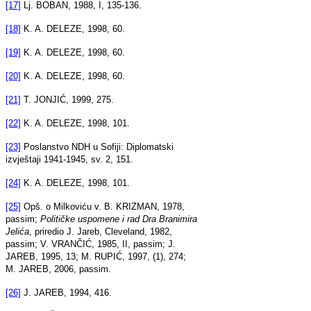
[17]
Lj. BOBAN, 1988, I, 135-136.
[18]
K. A. DELEZE, 1998, 60.
[19]
K. A. DELEZE, 1998, 60.
[20]
K. A. DELEZE, 1998, 60.
[21]
T. JONJIĆ, 1999, 275.
[22]
K. A. DELEZE, 1998, 101.
[23]
Poslanstvo NDH u Sofiji: Diplomatski
izvještaji 1941-1945, sv. 2, 151.
[24]
K. A. DELEZE, 1998, 101.
[25]
Opš. o Milkoviću v. B. KRIZMAN, 1978,
passim;
Političke uspomene i rad Dra Branimira
Jelića
, priredio J. Jareb, Cleveland, 1982,
passim; V. VRANČIĆ, 1985, II, passim; J.
JAREB, 1995, 13; M. RUPIĆ, 1997, (1), 274;
M. JAREB, 2006, passim.
[26]
J. JAREB, 1994, 416.