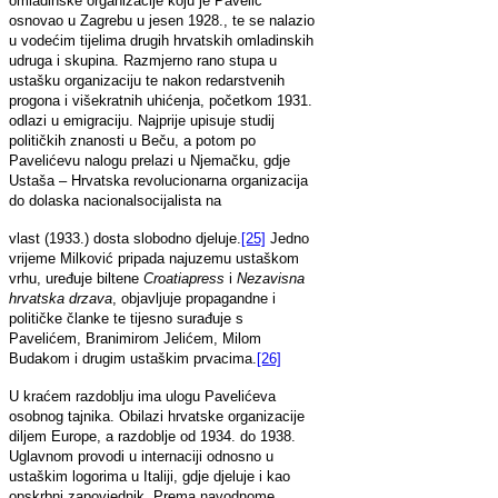
omladinske organizacije koju je Pavelić
osnovao u Zagrebu u jesen 1928., te se nalazio
u vodećim tijelima drugih hrvatskih omladinskih
udruga i skupina. Razmjerno rano stupa u
ustašku organizaciju te nakon redarstvenih
progona i višekratnih uhićenja, početkom 1931.
odlazi u emigraciju. Najprije upisuje studij
političkih znanosti u Beču, a potom po
Pavelićevu nalogu prelazi u Njemačku, gdje
Ustaša – Hrvatska revolucionarna organizacija
do dolaska nacionalsocijalista na
vlast (1933.) dosta slobodno djeluje.
[25]
Jedno
vrijeme Milković pripada najuzemu ustaškom
vrhu, uređuje biltene
Croatiapress
i
Nezavisna
hrvatska
drzava
, objavljuje propagandne i
političke članke te tijesno surađuje s
Pavelićem, Branimirom Jelićem, Milom
Budakom i drugim ustaškim prvacima.
[26]
U kraćem razdoblju ima ulogu Pavelićeva
osobnog tajnika. Obilazi hrvatske organizacije
diljem Europe, a razdoblje od 1934. do 1938.
Uglavnom provodi u internaciji odnosno u
ustaškim logorima u Italiji, gdje djeluje i kao
opskrbni zapovjednik. Prema navodnome