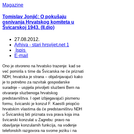
Magazine
Tomislav Jonjić: O pokušaju
osnivanja Hrvatskog komiteta u
Švicarskoj 1943. (II.dio)
27.08.2012.
Arhiva - stari hrsvijet.net 1
Ispis
E-mail
Ono je otvoreno na hrvatsko trazenje: kad se
već pomirila s time da Švicarska ne će priznati
NDH, hrvatska je strana – objašnjavajući kako
je to potrebno za razvitak gospodarske
suradnje – uspjela privoljeti sluzbeni Bern na
otvaranje sluzbenoga hrvatskog
predstavništva. I opet izbjegavajući pismenu
formu, švicarski je konzul F. Kaestli priopćio
hrvatskim vlastima da će predstavništvu NDH
u Švicarskoj biti priznata sva prava koja ima
švicarski konzulat u Zagrebu: pravo na
obavljanje konzularnih funkcija, na vođenje
telefonskih razgovora na svome jeziku i na