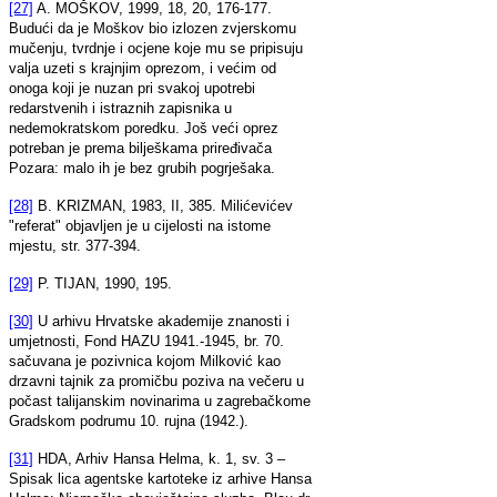
[27]
A. MOŠKOV, 1999, 18, 20, 176-177.
Budući da je Moškov bio izlozen zvjerskomu
mučenju, tvrdnje i ocjene koje mu se pripisuju
valja uzeti s krajnjim oprezom, i većim od
onoga koji je nuzan pri svakoj upotrebi
redarstvenih i istraznih zapisnika u
nedemokratskom poredku. Još veći oprez
potreban je prema bilješkama priređivača
Pozara: malo ih je bez grubih pogrješaka.
[28]
B. KRIZMAN, 1983, II, 385. Milićevićev
"referat" objavljen je u cijelosti na istome
mjestu, str. 377-394.
[29]
P. TIJAN, 1990, 195.
[30]
U arhivu Hrvatske akademije znanosti i
umjetnosti, Fond HAZU 1941.-1945, br. 70.
sačuvana je pozivnica kojom Milković kao
drzavni tajnik za promičbu poziva na večeru u
počast talijanskim novinarima u zagrebačkome
Gradskom podrumu 10. rujna (1942.).
[31]
HDA, Arhiv Hansa Helma, k. 1, sv. 3 –
Spisak lica agentske kartoteke iz arhive Hansa