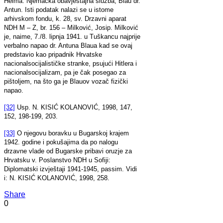
Helma: Njemačka obavještajna sluzba, Blau dr.
Antun. Isti podatak nalazi se u istome
arhivskom fondu, k. 28, sv. Drzavni aparat
NDH M – Z, br. 156 – Milković, Josip. Milković
je, naime, 7./8. lipnja 1941. u Tuškancu najprije
verbalno napao dr. Antuna Blaua kad se ovaj
predstavio kao pripadnik Hrvatske
nacionalsocijalističke stranke, psujući Hitlera i
nacionalsocijalizam, pa je čak posegao za
pištoljem, na što ga je Blauov vozač fizički
napao.
[32]
Usp. N. KISIĆ KOLANOVIĆ, 1998, 147,
152, 198-199, 203.
[33]
O njegovu boravku u Bugarskoj krajem
1942. godine i pokušajima da po nalogu
drzavne vlade od Bugarske pribavi oruzje za
Hrvatsku v. Poslanstvo NDH u Sofiji:
Diplomatski izvještaji 1941-1945, passim. Vidi
i: N. KISIĆ KOLANOVIĆ, 1998, 258.
Share
0