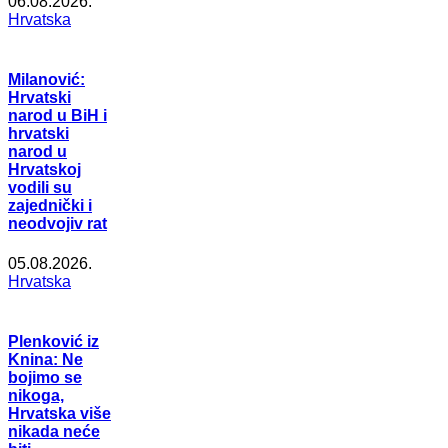
06.08.2026.
Hrvatska
Milanović:
Hrvatski
narod u BiH i
hrvatski
narod u
Hrvatskoj
vodili su
zajednički i
neodvojiv rat
05.08.2026.
Hrvatska
Plenković iz
Knina: Ne
bojimo se
nikoga,
Hrvatska više
nikada neće