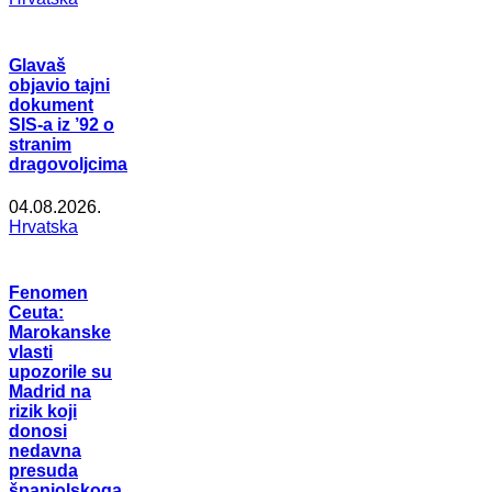
Glavaš
objavio tajni
dokument
SIS-a iz ’92 o
stranim
dragovoljcima
04.08.2026.
Hrvatska
Fenomen
Ceuta:
Marokanske
vlasti
upozorile su
Madrid na
rizik koji
donosi
nedavna
presuda
španjolskoga