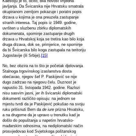
Kaestliju je to, očito, bila novost vrijedna
javljanja. Da Švicarska nije Hrvatsku smatrala
okupiranom zemljom pokazuje i poratni popis
drzava u kojima je ona preuzela zastupanje
stranih interesa. Taj popis iz 1949. godine,
uvršten u sluzbenu zbirku diplomatskih
dokumenata, spominje zastupanje drugih
drzava u Hrvatskoj koja se tretira kao bilo koja
druga drzava, dok se, primjerice, ne spominje
da bi Švicarska bilo koga zastupala na teritoriju
Jugoslavije (ili Srbije).
[15]
No, bez obzira na to što je početak djelovanja
Stalnoga trgovinskog izaslanstva dosta
obećavao, njegov šef P. Paskijević se nije
dugo zadrzao na njegovu čelu. Duznost je
napustio 31. listopada 1942. godine. Razlozi
nisu sasvim jasni, jer ih švicarski diplomatski
dokumenti različito opisuju: na jednom se
mjestu tvrdi da je Paskijević pokušao na svoju
ruku pritisnuti Bern da
de iure
prizna Hrvatsku,
a na drugome da je upravo u trenutku kad je
došlo do popuštanja u napetim hrvatsko-
mađarskim odnosima, na nediplomatski način
prosvjedovao kod Svjetskoga poštanskog