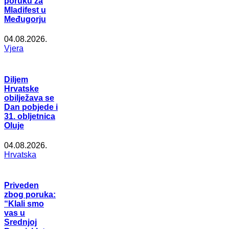
poruku za
Mladifest u
Međugorju
04.08.2026.
Vjera
Diljem
Hrvatske
obilježava se
Dan pobjede i
31. obljetnica
Oluje
04.08.2026.
Hrvatska
Priveden
zbog poruka:
“Klali smo
vas u
Srednjoj