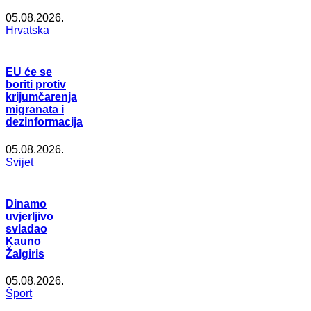
05.08.2026.
Hrvatska
EU će se
boriti protiv
krijumčarenja
migranata i
dezinformacija
05.08.2026.
Svijet
Dinamo
uvjerljivo
svladao
Kauno
Žalgiris
05.08.2026.
Šport