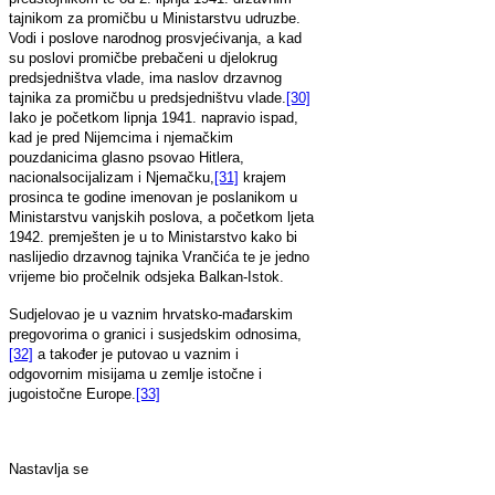
tajnikom za promičbu u Ministarstvu udruzbe.
Vodi i poslove narodnog prosvjećivanja, a kad
su poslovi promičbe prebačeni u djelokrug
predsjedništva vlade, ima naslov drzavnog
tajnika za promičbu u predsjedništvu vlade.
[30]
Iako je početkom lipnja 1941. napravio ispad,
kad je pred Nijemcima i njemačkim
pouzdanicima glasno psovao Hitlera,
nacionalsocijalizam i Njemačku,
[31]
krajem
prosinca te godine imenovan je poslanikom u
Ministarstvu vanjskih poslova, a početkom ljeta
1942. premješten je u to Ministarstvo kako bi
naslijedio drzavnog tajnika Vrančića te je jedno
vrijeme bio pročelnik odsjeka Balkan-Istok.
Sudjelovao je u vaznim hrvatsko-mađarskim
pregovorima o granici i susjedskim odnosima,
[32]
a također je putovao u vaznim i
odgovornim misijama u zemlje istočne i
jugoistočne Europe.
[33]
Nastavlja se