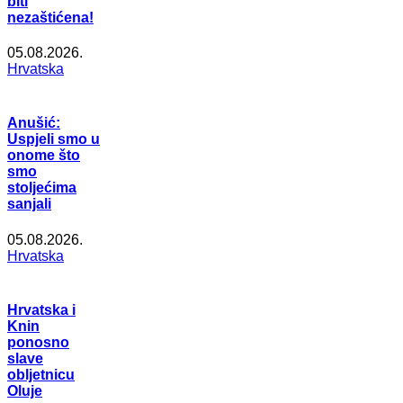
biti
nezaštićena!
05.08.2026.
Hrvatska
Anušić:
Uspjeli smo u
onome što
smo
stoljećima
sanjali
05.08.2026.
Hrvatska
Hrvatska i
Knin
ponosno
slave
obljetnicu
Oluje