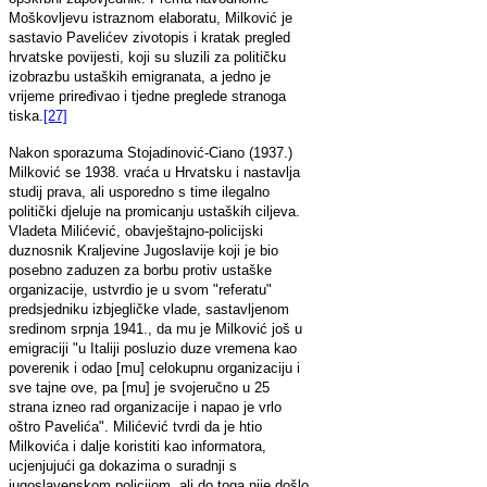
Moškovljevu istraznom elaboratu, Milković je
sastavio Pavelićev zivotopis i kratak pregled
hrvatske povijesti, koji su sluzili za političku
izobrazbu ustaških emigranata, a jedno je
vrijeme priređivao i tjedne preglede stranoga
tiska.
[27]
Nakon sporazuma Stojadinović-Ciano (1937.)
Milković se 1938. vraća u Hrvatsku i nastavlja
studij prava, ali usporedno s time ilegalno
politički djeluje na promicanju ustaških ciljeva.
Vladeta Milićević, obavještajno-policijski
duznosnik Kraljevine Jugoslavije koji je bio
posebno zaduzen za borbu protiv ustaške
organizacije, ustvrdio je u svom "referatu"
predsjedniku izbjegličke vlade, sastavljenom
sredinom srpnja 1941., da mu je Milković još u
emigraciji "u Italiji posluzio duze vremena kao
poverenik i odao [mu] celokupnu organizaciju i
sve tajne ove, pa [mu] je svojeručno u 25
strana izneo rad organizacije i napao je vrlo
oštro Pavelića". Milićević tvrdi da je htio
Milkovića i dalje koristiti kao informatora,
ucjenjujući ga dokazima o suradnji s
jugoslavenskom policijom, ali do toga nije došlo