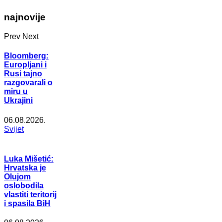
najnovije
Prev
Next
Bloomberg:
Europljani i
Rusi tajno
razgovarali o
miru u
Ukrajini
06.08.2026.
Svijet
Luka Mišetić:
Hrvatska je
Olujom
oslobodila
vlastiti teritorij
i spasila BiH