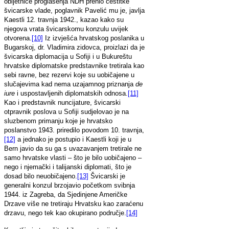
obljetnice proglašenja NDH prenio čestitke
švicarske vlade, poglavnik Pavelić mu je, javlja
Kaestli 12. travnja 1942., kazao kako su
njegova vrata švicarskomu konzulu uvijek
otvorena.
[10]
Iz izvješća hrvatskog poslanika u
Bugarskoj, dr. Vladimira zidovca, proizlazi da je
švicarska diplomacija u Sofiji i u Bukureštu
hrvatske diplomatske predstavnike tretirala kao
sebi ravne, bez rezervi koje su uobičajene u
slučajevima kad nema uzajamnog priznanja
de
iure
i uspostavljenih diplomatskih odnosa.
[11]
Kao i predstavnik nuncijature, švicarski
otpravnik poslova u Sofiji sudjelovao je na
sluzbenom primanju koje je hrvatsko
poslanstvo 1943. priredilo povodom 10. travnja,
[12]
a jednako je postupio i Kaestli koji je u
Bern javio da su ga s uvazavanjem tretirale ne
samo hrvatske vlasti – što je bilo uobičajeno –
nego i njemački i talijanski diplomati, što je
dosad bilo neuobičajeno.
[13]
Švicarski je
generalni konzul brzojavio početkom svibnja
1944. iz Zagreba, da Sjedinjene Američke
Drzave više ne tretiraju Hrvatsku kao zaraćenu
drzavu, nego tek kao okupirano područje.
[14]