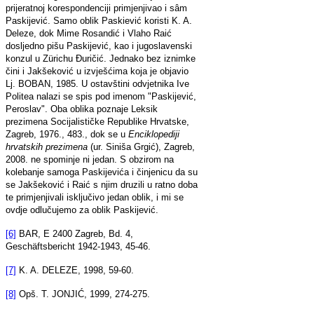
prijeratnoj korespondenciji primjenjivao i sâm
Paskijević. Samo oblik Paskiević koristi K. A.
Deleze, dok Mime Rosandić i Vlaho Raić
dosljedno pišu Paskijević, kao i jugoslavenski
konzul u Zürichu Đuričić. Jednako bez iznimke
čini i Jakšeković u izvješćima koja je objavio
Lj. BOBAN, 1985. U ostavštini odvjetnika Ive
Politea nalazi se spis pod imenom "Paskijević,
Peroslav". Oba oblika poznaje Leksik
prezimena Socijalističke Republike Hrvatske,
Zagreb, 1976., 483., dok se u
Enciklopediji
hrvatskih prezimena
(ur. Siniša Grgić), Zagreb,
2008. ne spominje ni jedan. S obzirom na
kolebanje samoga Paskijevića i činjenicu da su
se Jakšeković i Raić s njim druzili u ratno doba
te primjenjivali isključivo jedan oblik, i mi se
ovdje odlučujemo za oblik Paskijević.
[6]
BAR, E 2400 Zagreb, Bd. 4,
Geschäftsbericht 1942-1943, 45-46.
[7]
K. A. DELEZE, 1998, 59-60.
[8]
Opš. T. JONJIĆ, 1999, 274-275.