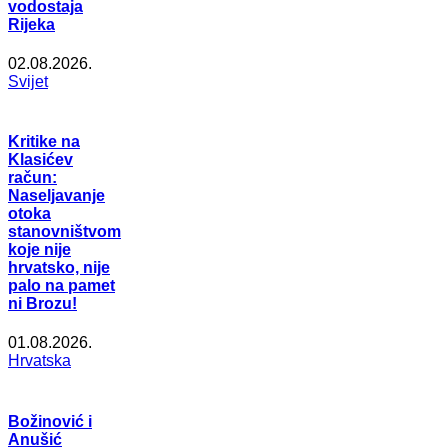
vodostaja
Rijeka
02.08.2026.
Svijet
Kritike na
Klasićev
račun:
Naseljavanje
otoka
stanovništvom
koje nije
hrvatsko, nije
palo na pamet
ni Brozu!
01.08.2026.
Hrvatska
Božinović i
Anušić