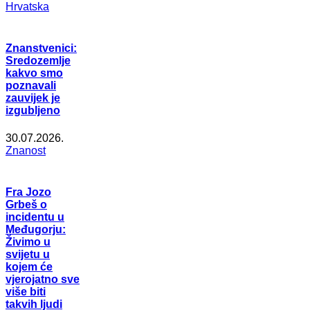
Hrvatska
Znanstvenici:
Sredozemlje
kakvo smo
poznavali
zauvijek je
izgubljeno
30.07.2026.
Znanost
Fra Jozo
Grbeš o
incidentu u
Međugorju:
Živimo u
svijetu u
kojem će
vjerojatno sve
više biti
takvih ljudi