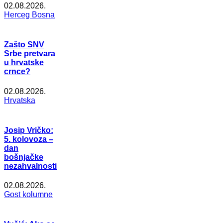
02.08.2026.
Herceg Bosna
Zašto SNV
Srbe pretvara
u hrvatske
crnce?
02.08.2026.
Hrvatska
Josip Vričko:
5. kolovoza –
dan
bošnjačke
nezahvalnosti
02.08.2026.
Gost kolumne