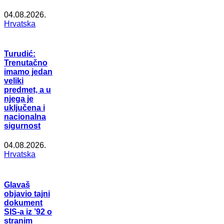
04.08.2026.
Hrvatska
Turudić:
Trenutačno
imamo jedan
veliki
predmet, a u
njega je
uključena i
nacionalna
sigurnost
04.08.2026.
Hrvatska
Glavaš
objavio tajni
dokument
SIS-a iz ’92 o
stranim