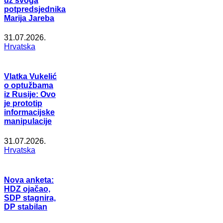
uz svoga
potpredsjednika
Marija Jareba
31.07.2026.
Hrvatska
Vlatka Vukelić
o optužbama
iz Rusije: Ovo
je prototip
informacijske
manipulacije
31.07.2026.
Hrvatska
Nova anketa:
HDZ ojačao,
SDP stagnira,
DP stabilan