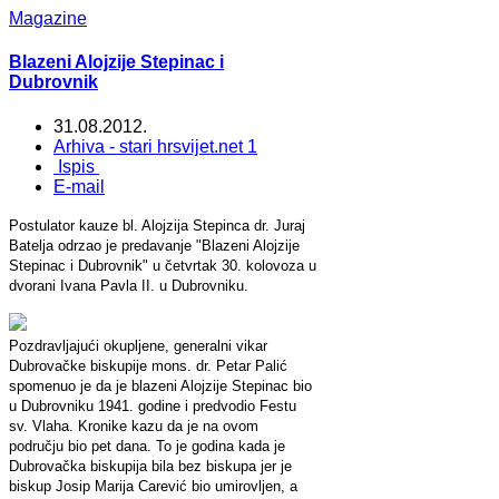
Magazine
Blazeni Alojzije Stepinac i
Dubrovnik
31.08.2012.
Arhiva - stari hrsvijet.net 1
Ispis
E-mail
Postulator kauze bl. Alojzija Stepinca dr. Juraj
Batelja odrzao je predavanje "Blazeni Alojzije
Stepinac i Dubrovnik" u četvrtak 30. kolovoza u
dvorani Ivana Pavla II. u Dubrovniku.
Pozdravljajući okupljene, generalni vikar
Dubrovačke biskupije mons. dr. Petar Palić
spomenuo je da je blazeni Alojzije Stepinac bio
u Dubrovniku 1941. godine i predvodio Festu
sv. Vlaha. Kronike kazu da je na ovom
području bio pet dana. To je godina kada je
Dubrovačka biskupija bila bez biskupa jer je
biskup Josip Marija Carević bio umirovljen, a