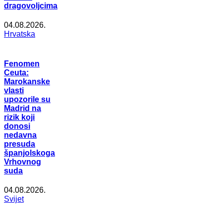
dragovoljcima
04.08.2026.
Hrvatska
Fenomen
Ceuta:
Marokanske
vlasti
upozorile su
Madrid na
rizik koji
donosi
nedavna
presuda
španjolskoga
Vrhovnog
suda
04.08.2026.
Svijet