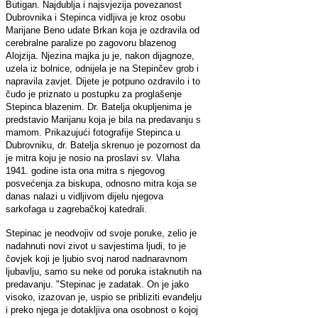
Butigan. Najdublja i najsvjezija povezanost
Dubrovnika i Stepinca vidljiva je kroz osobu
Marijane Beno udate Brkan koja je ozdravila od
cerebralne paralize po zagovoru blazenog
Alojzija. Njezina majka ju je, nakon dijagnoze,
uzela iz bolnice, odnijela je na Stepinčev grob i
napravila zavjet. Dijete je potpuno ozdravilo i to
čudo je priznato u postupku za proglašenje
Stepinca blazenim. Dr. Batelja okupljenima je
predstavio Marijanu koja je bila na predavanju s
mamom. Prikazujući fotografije Stepinca u
Dubrovniku, dr. Batelja skrenuo je pozornost da
je mitra koju je nosio na proslavi sv. Vlaha
1941. godine ista ona mitra s njegovog
posvećenja za biskupa, odnosno mitra koja se
danas nalazi u vidljivom dijelu njegova
sarkofaga u zagrebačkoj katedrali.
Stepinac je neodvojiv od svoje poruke, zelio je
nadahnuti novi zivot u savjestima ljudi, to je
čovjek koji je ljubio svoj narod nadnaravnom
ljubavlju, samo su neke od poruka istaknutih na
predavanju. "Stepinac je zadatak. On je jako
visoko, izazovan je, uspio se pribliziti evanđelju
i preko njega je dotakljiva ona osobnost o kojoj