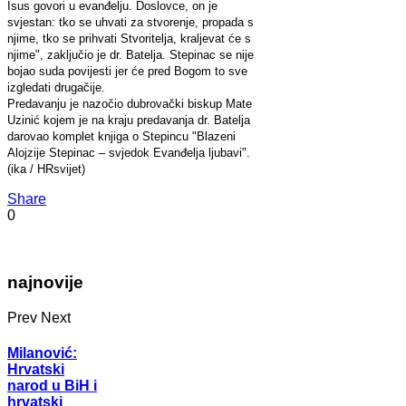
Isus govori u evanđelju. Doslovce, on je
svjestan: tko se uhvati za stvorenje, propada s
njime, tko se prihvati Stvoritelja, kraljevat će s
njime", zaključio je dr. Batelja. Stepinac se nije
bojao suda povijesti jer će pred Bogom to sve
izgledati drugačije.
Predavanju je nazočio dubrovački biskup Mate
Uzinić kojem je na kraju predavanja dr. Batelja
darovao komplet knjiga o Stepincu "Blazeni
Alojzije Stepinac – svjedok Evanđelja ljubavi".
(ika / HRsvijet)
Share
0
najnovije
Prev
Next
Milanović:
Hrvatski
narod u BiH i
hrvatski