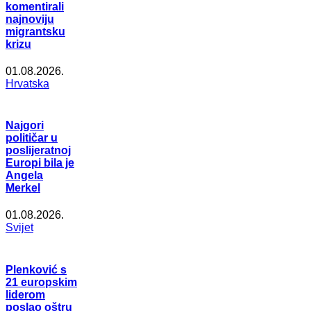
komentirali
najnoviju
migrantsku
krizu
01.08.2026.
Hrvatska
Najgori
političar u
poslijeratnoj
Europi bila je
Angela
Merkel
01.08.2026.
Svijet
Plenković s
21 europskim
liderom
poslao oštru