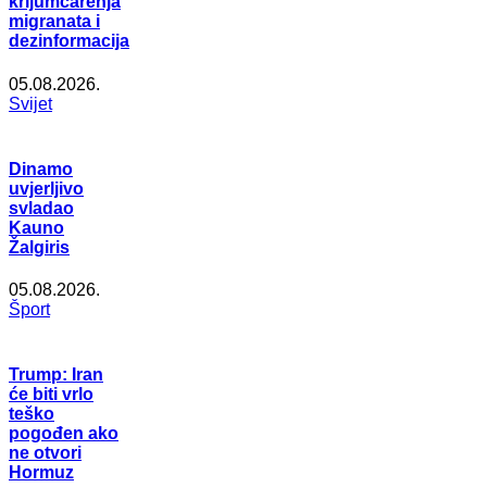
krijumčarenja
migranata i
dezinformacija
05.08.2026.
Svijet
Dinamo
uvjerljivo
svladao
Kauno
Žalgiris
05.08.2026.
Šport
Trump: Iran
će biti vrlo
teško
pogođen ako
ne otvori
Hormuz