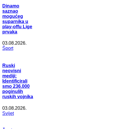
Dinamo
saznao
mogućeg
suparnika u
play-offu Lige
prvaka
03.08.2026.
Šport
Ruski
neovisni
mediji:
Identificirali
smo 236.000
poginulih
ruskih vojnika
03.08.2026.
Svijet