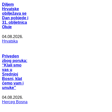
Diljem
Hrvatske
obilježava se
Dan pobjede i
31. obljetnica
Oluje
04.08.2026.
Hrvatska
Priveden
zbog poruka:
“Klali smo
vas u
Srednjoj
Bosni, klat
ćemo vam i
unuke”
04.08.2026.
Herceg Bosna