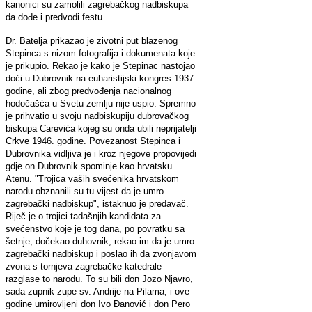
kanonici su zamolili zagrebačkog nadbiskupa
da dođe i predvodi festu.
Dr. Batelja prikazao je zivotni put blazenog
Stepinca s nizom fotografija i dokumenata koje
je prikupio. Rekao je kako je Stepinac nastojao
doći u Dubrovnik na euharistijski kongres 1937.
godine, ali zbog predvođenja nacionalnog
hodočašća u Svetu zemlju nije uspio. Spremno
je prihvatio u svoju nadbiskupiju dubrovačkog
biskupa Carevića kojeg su onda ubili neprijatelji
Crkve 1946. godine. Povezanost Stepinca i
Dubrovnika vidljiva je i kroz njegove propovijedi
gdje on Dubrovnik spominje kao hrvatsku
Atenu. "Trojica vaših svećenika hrvatskom
narodu obznanili su tu vijest da je umro
zagrebački nadbiskup", istaknuo je predavač.
Riječ je o trojici tadašnjih kandidata za
svećenstvo koje je tog dana, po povratku sa
šetnje, dočekao duhovnik, rekao im da je umro
zagrebački nadbiskup i poslao ih da zvonjavom
zvona s tornjeva zagrebačke katedrale
razglase to narodu. To su bili don Jozo Njavro,
sada zupnik zupe sv. Andrije na Pilama, i ove
godine umirovljeni don Ivo Đanović i don Pero