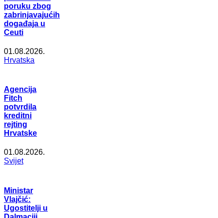
poruku zbog
zabrinjavajućih
događaja u
Ceuti
01.08.2026.
Hrvatska
Agencija
Fitch
potvrdila
kreditni
rejting
Hrvatske
01.08.2026.
Svijet
Ministar
Vlajčić:
Ugostitelji u
Dalmaciji