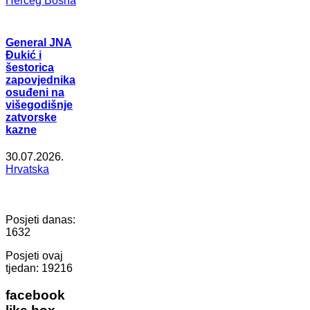
Herceg Bosna
General JNA
Đukić i
šestorica
zapovjednika
osuđeni na
višegodišnje
zatvorske
kazne
30.07.2026.
Hrvatska
Posjeti danas:
1632
Posjeti ovaj
tjedan:
19216
facebook