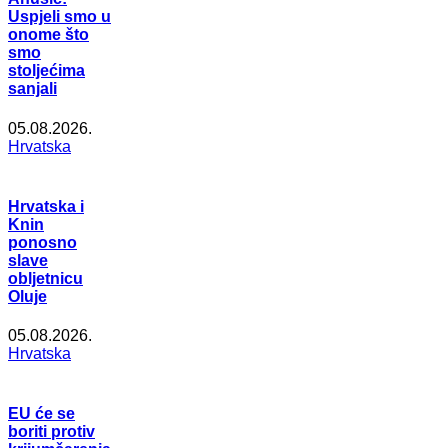
Uspjeli smo u
onome što
smo
stoljećima
sanjali
05.08.2026.
Hrvatska
Hrvatska i
Knin
ponosno
slave
obljetnicu
Oluje
05.08.2026.
Hrvatska
EU će se
boriti protiv