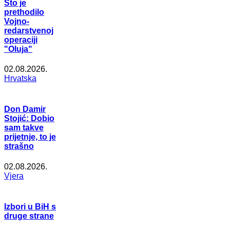
Što je
prethodilo
Vojno-
redarstvenoj
operaciji
"Oluja"
02.08.2026.
Hrvatska
Don Damir
Stojić: Dobio
sam takve
prijetnje, to je
strašno
02.08.2026.
Vjera
Izbori u BiH s
druge strane