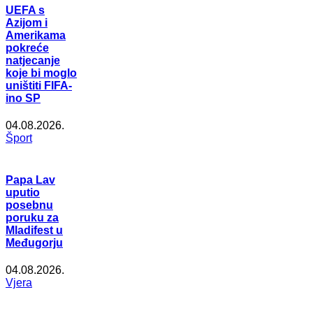
UEFA s
Azijom i
Amerikama
pokreće
natjecanje
koje bi moglo
uništiti FIFA-
ino SP
04.08.2026.
Šport
Papa Lav
uputio
posebnu
poruku za
Mladifest u
Međugorju
04.08.2026.
Vjera