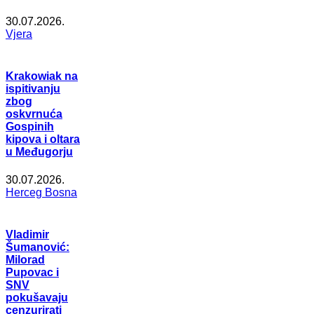
30.07.2026.
Vjera
Krakowiak na
ispitivanju
zbog
oskvrnuća
Gospinih
kipova i oltara
u Međugorju
30.07.2026.
Herceg Bosna
Vladimir
Šumanović:
Milorad
Pupovac i
SNV
pokušavaju
cenzurirati