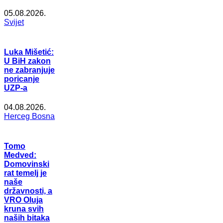
05.08.2026.
Svijet
Luka Mišetić:
U BiH zakon
ne zabranjuje
poricanje
UZP-a
04.08.2026.
Herceg Bosna
Tomo
Medved:
Domovinski
rat temelj je
naše
državnosti, a
VRO Oluja
kruna svih
naših bitaka