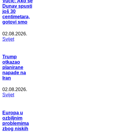
Vučić: Ako se
Dunav spusti
još 30
centimetara,
gotovi smo
02.08.2026.
Svijet
Trump
otkazao
planirane
napade na
Iran
02.08.2026.
Svijet
Europa u
ozbiljnim
problemima
zbog niskih