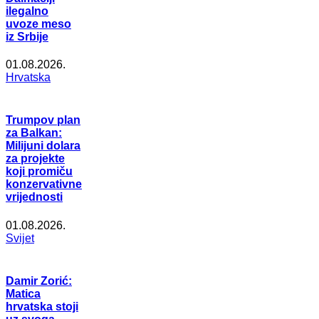
ilegalno
uvoze meso
iz Srbije
01.08.2026.
Hrvatska
Trumpov plan
za Balkan:
Milijuni dolara
za projekte
koji promiču
konzervativne
vrijednosti
01.08.2026.
Svijet
Damir Zorić:
Matica
hrvatska stoji