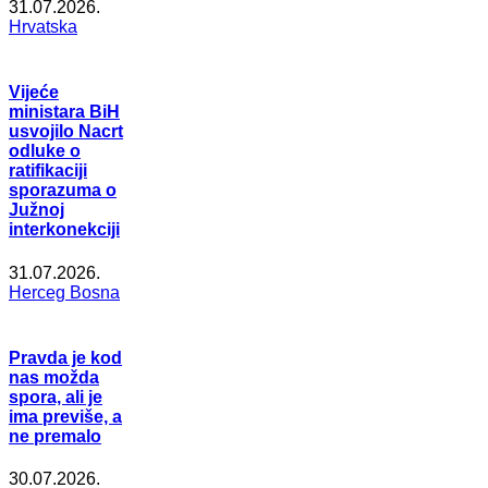
31.07.2026.
Hrvatska
Vijeće
ministara BiH
usvojilo Nacrt
odluke o
ratifikaciji
sporazuma o
Južnoj
interkonekciji
31.07.2026.
Herceg Bosna
Pravda je kod
nas možda
spora, ali je
ima previše, a
ne premalo
30.07.2026.