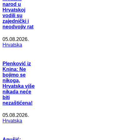
narod u
Hrvatskoj
vodili su
zajednički i
neodvojiv rat
05.08.2026.
Hrvatska
Plenković iz
Knina: Ne
bojimo se
nikoga,
Hrvatska više
nikada neće
biti
nezaštićena!
05.08.2026.
Hrvatska
Anušić: