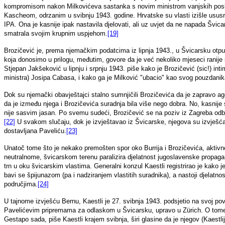
kompromisom nakon Milkovićeva sastanka s novim ministrom vanjskih pos
Kascheom, odrzanim u svibnju 1943. godine. Hrvatske su vlasti izišle ususr
IPA. Ona je kasnije ipak nastavila djelovati, ali uz uvjet da ne napada Švica
smatrala svojim krupnim uspjehom.
[19]
Brozičević je, prema njemačkim podatcima iz lipnja 1943., u Švicarsku otp
koja donosimo u prilogu, međutim, govore da je već nekoliko mjeseci ranij
Stjepan Jakšeković u lipnju i srpnju 1943. piše kako je Brozičević (sic!) inti
ministra) Josipa Cabasa, i kako ga je Milković "ubacio" kao svog pouzdani
Dok su njemački obavještajci stalno sumnjičili Brozičevića da je zapravo a
da je između njega i Brozičevića suradnja bila više nego dobra. No, kasnije
nije sasvim jasan. Po svemu sudeći, Brozičević se na poziv iz Zagreba odbi
[22]
U svakom slučaju, dok je izvještavao iz Švicarske, njegova su izvješća
dostavljana Paveliću.
[23]
Unatoč tome što je nekako premošten spor oko Burrija i Brozičevića, aktivno
neutralnome, švicarskom terenu paralizira djelatnost jugoslavenske propagan
trn u oku švicarskim vlastima. Generalni konzul Kaestli registrirao je kako 
bavi se špijunazom (pa i nadziranjem vlastitih suradnika), a nastoji djelatno
područjima.
[24]
U tajnome izvješću Bernu, Kaestli je 27. svibnja 1943. podsjetio na svoj pov
Pavelićevim pripremama za odlaskom u Švicarsku, upravo u Zürich. O tome
Gestapo sada, piše Kaestli krajem svibnja, širi glasine da je njegov (Kaestl