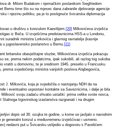
lova dr. Milom Budakom i njemačkim poslanikom Siegfriedom
et Bernu time što su na mjesec dana zabranile djelovanje agencije
rsku i njezinu politiku, pa je to postignuće švicarska diplomacija
utovao u društvu s konzulom Kaestlijem.
[20]
Milkovićeva izvješća
e stigao iz Beča. U izvješćima predstavnicima HSS-a u Londonu,
mni suradnik ministra Lorkovića i glavnog ravnatelja (kasnije
ka u jugoslavensko poslanstvo u Bernu.
[21]
gent britanske obavještajne sluzbe, Milkovićeva izvješća pokazuju
 su se, prema nekim podatcima, ipak sukobili, ali razlog tog sukoba
o vratiti u domovinu, te je sredinom 1945. preselio u Francusku.
, prema svjedočenju ministra vanjskih poslova Alajbegovića,
st J. Milkovića, koja je svjedočila o nastojanju NDH da na
de i eventualno uspostavi kontakte sa Saveznicima, i dalje je bila
je Milković svoju zadaću shvatio ustaški: prima velike svote novca,
st Stalnoga trgovinskog izaslanstva razgranati i na drugim
jerljivi dopis od 30. ozujka te godine, u kome se javljalo o navodnim
 je generalni konzul u međuvremenu izvješćivao i usmeno.
ijev) nedavni put u Švicarsku uslijedio u dogovoru s Pavelićem: