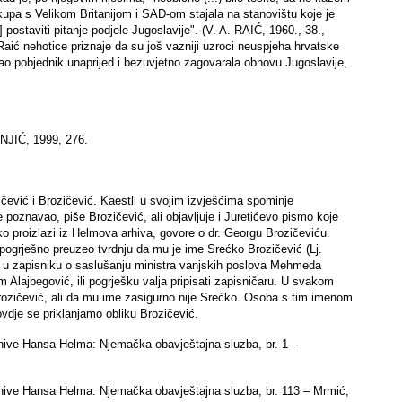
kupa s Velikom Britanijom i SAD-om stajala na stanovištu koje je
 postaviti pitanje podjele Jugoslavije". (V. A. RAIĆ, 1960., 38.,
aić nehotice priznaje da su još vazniji uzroci neuspjeha hrvatske
la kao pobjednik unaprijed i bezuvjetno zagovarala obnovu Jugoslavije,
NJIĆ, 1999, 276.
ičević i Brozičević. Kaestli u svojim izvješćima spominje
e poznavao, piše Brozičević, ali objavljuje i Juretićevo pismo koje
o proizlazi iz Helmova arhiva, govore o dr. Georgu Brozičeviću.
pogrješno preuzeo tvrdnju da mu je ime Srećko Brozičević (Lj.
e u zapisniku o saslušanju ministra vanjskih poslova Mehmeda
m Alajbegović, ili pogrješku valja pripisati zapisničaru. U svakom
rozičević, ali da mu ime zasigurno nije Srećko. Osoba s tim imenom
vdje se priklanjamo obliku Brozičević.
rhive Hansa Helma: Njemačka obavještajna sluzba, br. 1 –
arhive Hansa Helma: Njemačka obavještajna sluzba, br. 113 – Mrmić,