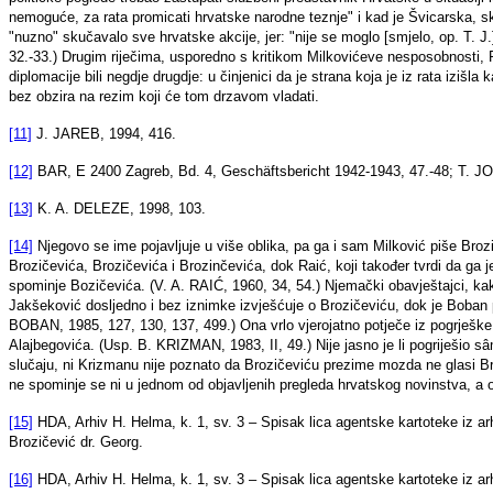
nemoguće, za rata promicati hrvatske narodne teznje" i kad je Švicarska, s
"nuzno" skučavalo sve hrvatske akcije, jer: "nije se moglo [smjelo, op. T. J.]
32.-33.) Drugim riječima, usporedno s kritikom Milkovićeve nesposobnosti, R
diplomacije bili negdje drugdje: u činjenici da je strana koja je iz rata iziš
bez obzira na rezim koji će tom drzavom vladati.
[11]
J. JAREB, 1994, 416.
[12]
BAR, E 2400 Zagreb, Bd. 4, Geschäftsbericht 1942-1943, 47.-48; T. JO
[13]
K. A. DELEZE, 1998, 103.
[14]
Njegovo se ime pojavljuje u više oblika, pa ga i sam Milković piše Broz
Brozičevića, Brozičevića i Brozinčevića, dok Raić, koji također tvrdi da ga j
spominje Bozičevića. (V. A. RAIĆ, 1960, 34, 54.) Njemački obavještajci, kak
Jakšeković dosljedno i bez iznimke izvješćuje o Brozičeviću, dok je Boban 
BOBAN, 1985, 127, 130, 137, 499.) Ona vrlo vjerojatno potječe iz pogrješk
Alajbegovića. (Usp. B. KRIZMAN, 1983, II, 49.) Nije jasno je li pogriješio sâ
slučaju, ni Krizmanu nije poznato da Brozičeviću prezime mozda ne glasi B
ne spominje se ni u jednom od objavljenih pregleda hrvatskog novinstva, a o
[15]
HDA, Arhiv H. Helma, k. 1, sv. 3 – Spisak lica agentske kartoteke iz a
Brozičević dr. Georg.
[16]
HDA, Arhiv H. Helma, k. 1, sv. 3 – Spisak lica agentske kartoteke iz 