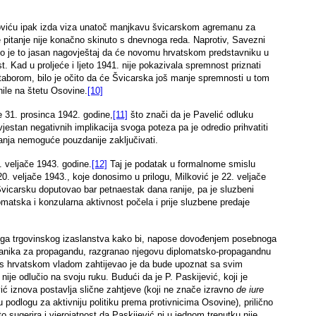
lkoviću ipak izda viza unatoč manjkavu švicarskom agremanu za
e pitanje nije konačno skinuto s dnevnoga reda. Naprotiv, Savezni
o je to jasan nagovještaj da će novomu hrvatskom predstavniku u
. Kad u proljeće i ljeto 1941. nije pokazivala spremnost priznati
 taborom, bilo je očito da će Švicarska još manje spremnosti u tom
nile na štetu Osovine.
[10]
e 31. prosinca 1942. godine,
[11]
što znači da je Pavelić odluku
svjestan negativnih implikacija svoga poteza pa je odredio prihvatiti
znanja nemoguće pouzdanije zaključivati.
. veljače 1943. godine.
[12]
Taj je podatak u formalnome smislu
0. veljače 1943., koje donosimo u prilogu, Milković je 22. veljače
Švicarsku doputovao bar petnaestak dana ranije, pa je sluzbeni
lomatska i konzularna aktivnost počela i prije sluzbene predaje
noga trgovinskog izaslanstva kako bi, napose dovođenjem posebnoga
aslanika za propagandu, razgranao njegovu diplomatsko-propagandnu
a s hrvatskom vladom zahtijevao je da bude upoznat sa svim
ije odlučio na svoju ruku. Budući da je P. Paskijević, koji je
ić iznova postavlja slične zahtjeve (koji ne znače izravno
de iure
 podlogu za aktivniju politiku prema protivnicima Osovine), prilično
 sugerira i vjerojatnost da Paskijević ni u jednom trenutku nije