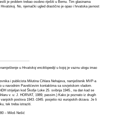
tli je problem trebao osobno riješiti u Bernu. Tim glasinama
u Hrvatskoj. No, njemački ugled drastično je opao i hrvatska javnost
o namještenje u
Hrvatskoj enciklopediji
u kojoj je vaznu ulogu imao
zevnika i publicista Milutina Cihlara Nehajeva, namještenik MVP-a
ao u navodnim Pavelićevim kontaktima sa sovjetskom vladom.
 NDH strijeljan kod Škofje Loke 25. svibnja 1945., na dan kad se
hlaru v. u: J. HORVAT, 1989, passim.) Kako je poznato iz drugih
a vanjskih poslova 1943.-1945. posjetio niz europskih drzava. Je li
, tek treba istraziti.
 80 – Miloš Nešić