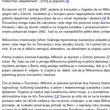
Politisches Departement – EPD) je popustio.
[8]
Brzojavom od 23. siječnja 1942. javljeno je konzulatu u Zagrebu da se Mi
njegov rad u Zürichu. Istodobno je u brzojavu jasno nagoviješteno kako tim
politički departman pridrzava pravo da se o stvari raspravlja i ubuduće.
[9]
Bi
Švicarskoj mnoga vrata biti zatvorena i prije nego što preuzme svoju duznost
Hrvatsku i tako joj otvoriti vratašca za moguće kontakte s protuosovinskim
smjeru pokazivati krajem 1942., kad su se vojnopolitičke prilike bitno izmije
Milkovićevo imenovanje šefom Stalnoga trgovinskog izaslanstva uslijedilo j
donio i prije nego što se Švicarska s time nevoljko slozila. Je li pritom bio 
rizik, ili se na nj odlučio nemajući alternativu, na današnjem je stupnju sa
Prema izvješću konzula Kaestlija, Milković je duznost u Zürichu preuzeo 22
točan. No, kako se vidi iz prvoga Milkovićeva političkog izvješća datiranog 2
sluzbeno primljen u Bernu zbog predaje notifikacije o imenovanju, dok je u 
prijam zatrazen 8. veljače. Iz izvješća se, dakle, vidi da je Milkovićeva dip
patentnog pisma švicarskim vlastima.
Čim je došao u Švicarsku, Milković je pokušao povećati broj članova Stal
trgovačkog i kulturnog izaslanika, a potom i redarstvenoga izaslanika i iz
djelatnost. Pojačao je nadzor nad suradnicima same misije, a u kontaktim
aktivnostima koje se tiču Švicarske.
[13]
Sasvim je očito da se na te korake n
postavio neke od sličnih zahtjeva, bio na brzinu smijenjen, a da sada Milkov
priznanje, ali svakako povećavaju pritisak na Bern i u najmanju ruku stvaraju
je jasno da je Milković postupao po izravnome Pavelićevu nalogu. Štoviše, to