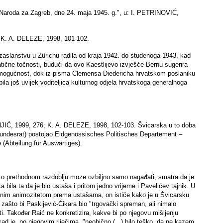
 Naroda za Zagreb, dne 24. maja 1945. g.", u: I. PETRINOVIĆ,
: K. A. DELEZE, 1998, 101-102.
aslanstvu u Zürichu radila od kraja 1942. do studenoga 1943, kad
ične točnosti, budući da ovo Kaestlijevo izvješće Bernu sugerira
o mogućnost, dok iz pisma Clemensa Diedericha hrvatskom poslaniku
la još uvijek voditeljica kulturnog odjela hrvatskoga generalnoga
JIĆ, 1999, 276; K. A. DELEZE, 1998, 102-103. Švicarska u to doba
(Bundesrat) postojao Eidgenössisches Politisches Departement –
 (Abteilung für Auswärtiges).
pa o prethodnom razdoblju moze ozbiljno samo nagađati, smatra da je
 bila ta da je bio ustaša i pritom jedno vrijeme i Pavelićev tajnik. U
enim animozitetom prema ustašama, on ističe kako je u Švicarsku
 zašto bi Paskijević-Ćikara bio "trgovački spreman, ali nimalo
ziti. Također Raić ne konkretizira, kakve bi po njegovu mišljenju
kad je, po njegovim riječima, "neobično (...) bilo teško, da ne kazem