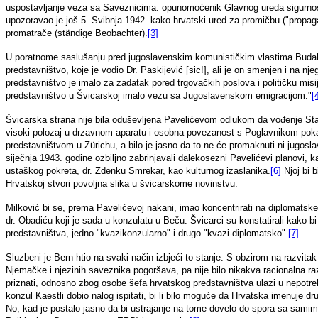
uspostavljanje veza sa Saveznicima: opunomoćenik Glavnog ureda sigurno
upozoravao je još 5. Svibnja 1942. kako hrvatski ured za promičbu ("propaga
promatrače (ständige Beobachter).
[3]
U poratnome saslušanju pred jugoslavenskim komunističkim vlastima Budak j
predstavništvo, koje je vodio Dr. Paskijević [sic!], ali je on smenjen i na nj
predstavništvo je imalo za zadatak pored trgovačkih poslova i političku mis
predstavništvo u Švicarskoj imalo vezu sa Jugoslavenskom emigracijom."
[
Švicarska strana nije bila oduševljena Pavelićevom odlukom da vođenje St
visoki polozaj u drzavnom aparatu i osobna povezanost s Poglavnikom pokaz
predstavništvom u Zürichu, a bilo je jasno da to ne će promaknuti ni jugosla
siječnja 1943. godine ozbiljno zabrinjavali dalekosezni Pavelićevi planovi, 
ustaškog pokreta, dr. Zdenku Smrekar, kao kulturnog izaslanika.
[6]
Njoj bi b
Hrvatskoj stvori povoljna slika u švicarskome novinstvu.
Milković bi se, prema Pavelićevoj nakani, imao koncentrirati na diplomatske 
dr. Obadiću koji je sada u konzulatu u Beču. Švicarci su konstatirali kako b
predstavništva, jedno "kvazikonzularno" i drugo "kvazi-diplomatsko".
[7]
Sluzbeni je Bern htio na svaki način izbjeći to stanje. S obzirom na razvitak 
Njemačke i njezinih saveznika pogoršava, pa nije bilo nikakva racionalna r
priznati, odnosno zbog osobe šefa hrvatskog predstavništva ulazi u nepotr
konzul Kaestli dobio nalog ispitati, bi li bilo moguće da Hrvatska imenuje 
No, kad je postalo jasno da bi ustrajanje na tome dovelo do spora sa sami