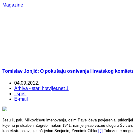
Magazine
Tomislav Jonjić: O pokušaju osnivanja Hrvatskog komiteta u
04.09.2012.
Arhiva - stari hrsvijet.net 1
Ispis
E-mail
Jesu li, pak, Milkovićevu imenovanju, osim Pavelićeva povjerenja, pridonijeli
kojemu je sluzbeni Zagreb i nakon 1941. namjenjivao vaznu ulogu u Švicarsk
kontekstu pojavljuje još jedan Senjanin, Zvonimir Cihlar.
[2]
Također je moguć