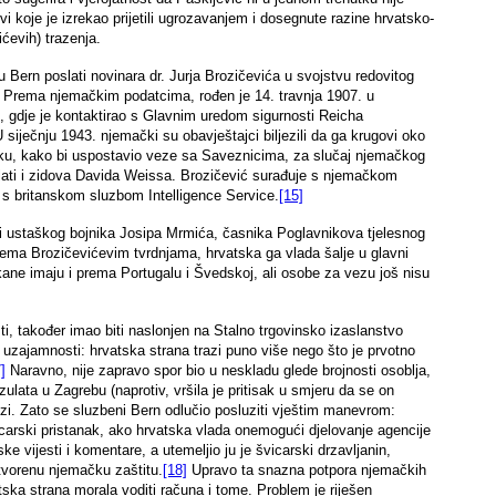
 koje je izrekao prijetili ugrozavanjem i dosegnute razine hrvatsko-
ćevih) trazenja.
u Bern poslati novinara dr. Jurja Brozičevića u svojstvu redovitog
Prema njemačkim podatcima, rođen je 14. travnja 1907. u
č, gdje je kontaktirao s Glavnim uredom sigurnosti Reicha
iječnju 1943. njemački su obavještajci biljezili da ga krugovi oko
rsku, kako bi uspostavio veze sa Saveznicima, za slučaj njemačkog
poslati i zidova Davida Weissa. Brozičević surađuje s njemačkom
 s britanskom sluzbom Intelligence Service.
[15]
ati ustaškog bojnika Josipa Mrmića, časnika Poglavnikova tjelesnog
rema Brozičevićevim tvrdnjama, hrvatska ga vlada šalje u glavni
ne imaju i prema Portugalu i Švedskoj, ali osobe za vezu još nisu
i, također imao biti naslonjen na Stalno trgovinsko izaslanstvo
a uzajamnosti: hrvatska strana trazi puno više nego što je prvotno
]
Naravno, nije zapravo spor bio u neskladu glede brojnosti osoblja,
zulata u Zagrebu (naprotiv, vršila je pritisak u smjeru da se on
lozi. Zato se sluzbeni Bern odlučio posluziti vještim manevrom:
vicarski pristanak, ako hrvatska vlada onemogući djelovanje agencije
ke vijesti i komentare, a utemeljio ju je švicarski drzavljanin,
otvorenu njemačku zaštitu.
[18]
Upravo ta snazna potpora njemačkih
vatska strana morala voditi računa i tome. Problem je riješen