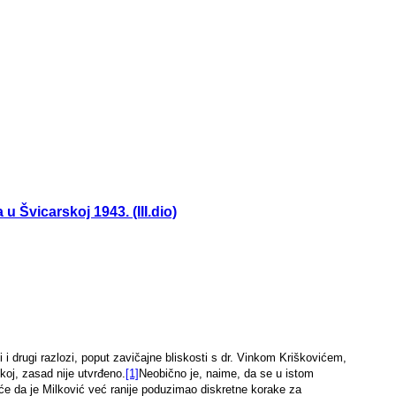
 Švicarskoj 1943. (III.dio)
 i drugi razlozi, poput zavičajne bliskosti s dr. Vinkom Kriškovićem,
oj, zasad nije utvrđeno.
[1]
Neobično je, naime, da se u istom
e da je Milković već ranije poduzimao diskretne korake za