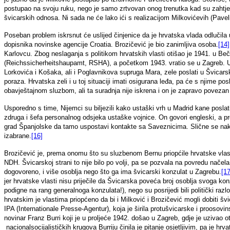
postupao na svoju ruku, nego je samo zrtvovan onog trenutka kad su zahtjevi
švicarskih odnosa. Ni sada ne će lako ići s realizacijom Milkovićevih (Paveli
Poseban problem iskrsnut će uslijed činjenice da je hrvatska vlada odlučila 
dopisnika novinske agencije Croatia. Brozičević je bio zanimljiva osoba.
[14]
Karlovcu. Zbog neslaganja s politikom hrvatskih vlasti otišao je 1941. u Be
(Reichssicherheitshaupamt, RSHA), a početkom 1943. vratio se u Zagreb. U s
Lorkovića i Košaka, ali i Poglavnikova supruga Mara, zele poslati u Švica
poraza. Hrvatska zeli i u toj situaciji imati osigurana leđa, pa će s njime 
obavještajnom sluzbom, ali ta suradnja nije iskrena i on je zapravo povezan
Usporedno s time, Nijemci su biljezili kako ustaški vrh u Madrid kane posl
zdruga i šefa personalnog odsjeka ustaške vojnice. On govori engleski, a p
grad Španjolske da tamo uspostavi kontakte sa Saveznicima. Slične se naka
izabrane.
[16]
Brozičević je, prema onomu što su sluzbenom Bernu priopćile hrvatske vlast
NDH. Švicarskoj strani to nije bilo po volji, pa se pozvala na povredu načel
dogovoreno, i više osoblja nego što ga ima švicarski konzulat u Zagrebu.
[17
jer hrvatske vlasti nisu priječile da Švicarska poveća broj osoblja svoga kon
podigne na rang generalnoga konzulata!), nego su posrijedi bili politički raz
hrvatskim je vlastima priopćeno da bi i Milković i Brozičević mogli dobiti š
IPA (Internationale Presse-Agentur), koja je širila protušvicarske i proosovins
novinar Franz Burri koji je u proljeće 1942. došao u Zagreb, gdje je uzivao 
nacionalsocijalističkih krugova Burriju činila je pitanje osjetljivim, pa je hr