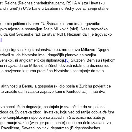
sti Reicha (Reichssicherheitshaupamt, RSHA VI) za Hrvatsku
ndni ured") i UNS kane u Lisabon i u Vichy poslati svoje stalne
e bio prilično otvoren: "U Švicarskoj smo imali trgovačko
egovo mjesto je postavljen Josip Miljković [sic!]. Naše trgovačko
iju da kod Švicarske radi za stvar NDH. Neznam da li je trgovačko
4]
alnoga trgovinskog izaslanstva preuzme upravo Milković. Njegov
ivali su da Hrvatska ima i drugačijih planova sa svojim
venskoj, ni angloameričkoj diplomaciji.
[5]
Sluzbeni Bern su i tijekom
kao i najava da će Milković u Zürich dovesti istaknutu duznosnicu
ila povjerena kulturna promičba Hrvatske i nastojanje da se o
aktivnosti u Bernu, a gospodarski dio posla u Zürichu povjerit će
i to značilo da Hrvatska zapravo kani u Konfederaciji imati dva
vojnopolitičkih događaja, postajalo je sve očitije da se polozaj
azloga da Švicarska zbog Hrvatske, koju već od ranije odbija
de iure
ebne komplikacije i sporove sa zapadnim Saveznicima. Zato je
drugu, manje vaznu (weniger prominente) osobu na čelo izaslanstva.
m Pavelićem, Savezni politički departman (Eidgenössisches