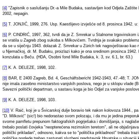
[4]
"Zapisnik o saslušanju Dr.-a Mile Budaka, sastavljen kod Odjela Zaštite
2002, nepagin.
[5]
T. JONJIĆ, 1999, 276. Usp. Kaestlijevo izvješće od 8. prosinca 1942. u
[6]
P. CINDRIĆ, 1997, 362, tvrdi da je Z. Smrekar u Stalnome trgovinskom iz
se vratila u Zagreb zbog sukoba s Milkovićem. Tvrdnja je svakako problemat
da se u siječnju 1943. dolazak Z. Smrekar u Zürich tek nagovještavao ka
u Njemačkoj, dr. M. Budaku, proizlazi kako je ona sredinom prosinca 1942. bi
konzulata u Beču. (HDA, Osobni fond Mile Budaka, k. 3, sv. 6.1, br. 63.)
[7]
K. A. DELEZE, 1998, 102.
[8]
BAR, E 2400 Zagreb, Bd. 4, Geschäftsbericht 1942-1943, 47.-48; T. JON
nije imala zasebno ministarstvo vanjskih poslova, nego je u sklopu vlade 
Savezni politički departman, u sastavu koga je bio Odjel za vanjske poslove
[9]
K. A. DELEZE, 1998, 103.
[10]
V. Raić, koji je u Švicarskoj dulje boravio tek nakon kolovoza 1944., 
"D. Milković" (sic!) bio nedorastao svom polozaju, i da mu je jedina preporuka
svome pamfletu prepunom faktografskih pogrješaka i domišljanja, s naglaš
trebalo poslati čovjeka "neopterećena rezimskim teretom", ali ne objašnjava
politički prikladan", odnosno, kakva se to "politička prikladnost" trebala tra
političke poglede trebao zastupati sluzbeni predstavnik Hrvatske u situaciji 