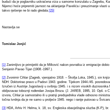
budući da je poglavniku uskraćena viza u samome konzulatu u Zagrebu, Kaes
Nijemci hoće pripremiti javnost na uklanjanje Pavelića i preuzimanje vlasti 
takvo rješenje ne bi rado gledala.
[25]
Nastavlja se
Tomislav Jonjić
[1]
Zanimljivo je primijetiti da je Milković nakon povratka iz emigracije dobi
Senjanin Pavao Tijan (1908.-1997.).
[2]
Zvonimir Cihlar (Zagreb, vjerojatno 1918. – Škofja Loka, 1945.), sin knji
NDH. Doktorirao pravo u Padovi 1943. godine. Tijekom 1944./45. posredov
Izručen iz Austrije Jugoslaviji u svibnju 1945. i s nizom visokih duznosnika
obiljezavao toboznji rođendan Josipa Broza. (J. JAREB, 1995, 10. Opš. o Ci
izvora, Cihlar je samostalno ili u pratnji predsjednika vlade odnosno ministr
točna tvrdnja da je ne samo u proljeće 1945. nego i ranije putovao u Švicarsku
[3]
HDA, Arhiv H. Helma, k. 18, sv. Engleska obavještajna sluzba (K-P), br.