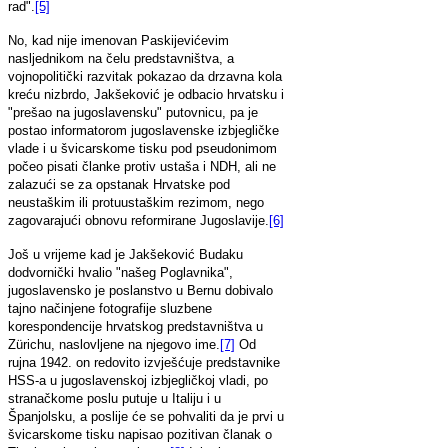
rad".
[5]
No, kad nije imenovan Paskijevićevim
nasljednikom na čelu predstavništva, a
vojnopolitički razvitak pokazao da drzavna kola
kreću nizbrdo, Jakšeković je odbacio hrvatsku i
"prešao na jugoslavensku" putovnicu, pa je
postao informatorom jugoslavenske izbjegličke
vlade i u švicarskome tisku pod pseudonimom
počeo pisati članke protiv ustaša i NDH, ali ne
zalazući se za opstanak Hrvatske pod
neustaškim ili protuustaškim rezimom, nego
zagovarajući obnovu reformirane Jugoslavije.
[6]
Još u vrijeme kad je Jakšeković Budaku
dodvornički hvalio "našeg Poglavnika",
jugoslavensko je poslanstvo u Bernu dobivalo
tajno načinjene fotografije sluzbene
korespondencije hrvatskog predstavništva u
Zürichu, naslovljene na njegovo ime.
[7]
Od
rujna 1942. on redovito izvješćuje predstavnike
HSS-a u jugoslavenskoj izbjegličkoj vladi, po
stranačkome poslu putuje u Italiju i u
Španjolsku, a poslije će se pohvaliti da je prvi u
švicarskome tisku napisao pozitivan članak o