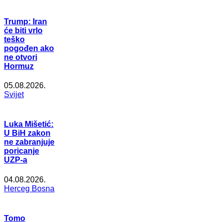
Trump: Iran
će biti vrlo
teško
pogođen ako
ne otvori
Hormuz
05.08.2026.
Svijet
Luka Mišetić:
U BiH zakon
ne zabranjuje
poricanje
UZP-a
04.08.2026.
Herceg Bosna
Tomo