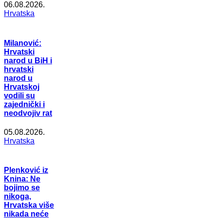
06.08.2026.
Hrvatska
Milanović:
Hrvatski
narod u BiH i
hrvatski
narod u
Hrvatskoj
vodili su
zajednički i
neodvojiv rat
05.08.2026.
Hrvatska
Plenković iz
Knina: Ne
bojimo se
nikoga,
Hrvatska više
nikada neće