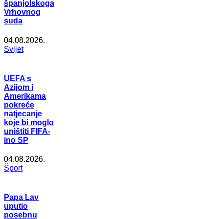
španjolskoga
Vrhovnog
suda
04.08.2026.
Svijet
UEFA s
Azijom i
Amerikama
pokreće
natjecanje
koje bi moglo
uništiti FIFA-
ino SP
04.08.2026.
Šport
Papa Lav
uputio
posebnu