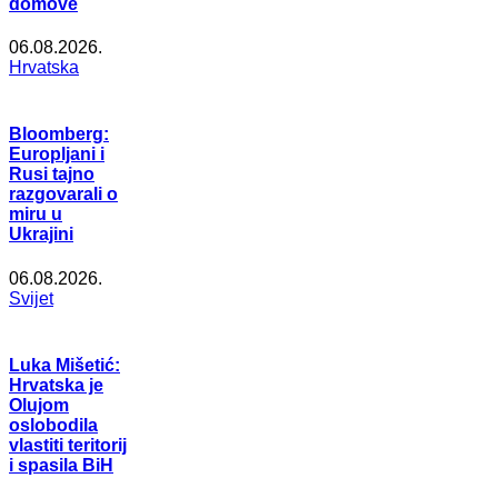
domove
06.08.2026.
Hrvatska
Bloomberg:
Europljani i
Rusi tajno
razgovarali o
miru u
Ukrajini
06.08.2026.
Svijet
Luka Mišetić:
Hrvatska je
Olujom
oslobodila
vlastiti teritorij
i spasila BiH