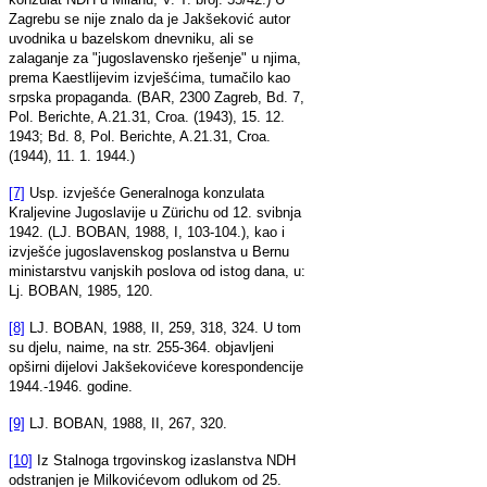
Zagrebu se nije znalo da je Jakšeković autor
uvodnika u bazelskom dnevniku, ali se
zalaganje za "jugoslavensko rješenje" u njima,
prema Kaestlijevim izvješćima, tumačilo kao
srpska propaganda. (BAR, 2300 Zagreb, Bd. 7,
Pol. Berichte, A.21.31, Croa. (1943), 15. 12.
1943; Bd. 8, Pol. Berichte, A.21.31, Croa.
(1944), 11. 1. 1944.)
[7]
Usp. izvješće Generalnoga konzulata
Kraljevine Jugoslavije u Zürichu od 12. svibnja
1942. (LJ. BOBAN, 1988, I, 103-104.), kao i
izvješće jugoslavenskog poslanstva u Bernu
ministarstvu vanjskih poslova od istog dana, u:
Lj. BOBAN, 1985, 120.
[8]
LJ. BOBAN, 1988, II, 259, 318, 324. U tom
su djelu, naime, na str. 255-364. objavljeni
opširni dijelovi Jakšekovićeve korespondencije
1944.-1946. godine.
[9]
LJ. BOBAN, 1988, II, 267, 320.
[10]
Iz Stalnoga trgovinskog izaslanstva NDH
odstranjen je Milkovićevom odlukom od 25.