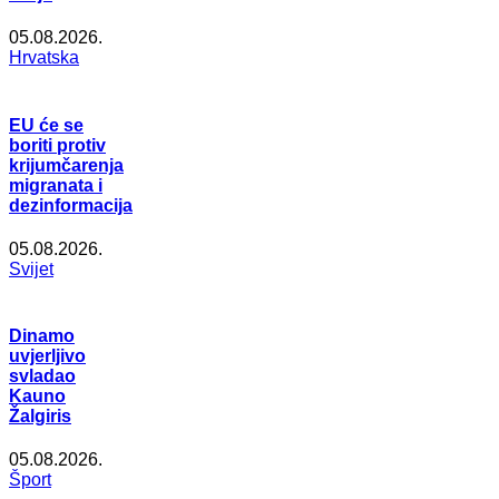
05.08.2026.
Hrvatska
EU će se
boriti protiv
krijumčarenja
migranata i
dezinformacija
05.08.2026.
Svijet
Dinamo
uvjerljivo
svladao
Kauno
Žalgiris
05.08.2026.
Šport