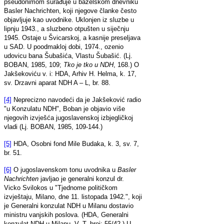
pseudonimom surađuje u bazelskom dnevniku
Basler Nachrichten, koji njegove članke često
objavljuje kao uvodnike. Uklonjen iz sluzbe u
lipnju 1943., a sluzbeno otpušten u siječnju
1945. Ostaje u Švicarskoj, a kasnije preseljava
u SAD. U poodmakloj dobi, 1974., ozenio
udovicu bana Šubašića, Vlastu Šubašić. (Lj.
BOBAN, 1985, 109;
Tko je tko u NDH
, 168.) O
Jakšekoviću v. i: HDA, Arhiv H. Helma, k. 17,
sv. Drzavni aparat NDH A – L, br. 88.
[4]
Neprecizno navodeći da je Jakšeković radio
"u Konzulatu NDH", Boban je objavio više
njegovih izvješća jugoslavenskoj izbjegličkoj
vladi (Lj. BOBAN, 1985, 109-144.)
[5]
HDA, Osobni fond Mile Budaka, k. 3, sv. 7,
br. 51.
[6]
O jugoslavenskom tonu uvodnika u
Basler
Nachrichten
javljao je generalni konzul dr.
Vicko Svilokos u "Tjednome političkom
izvještaju, Milano, dne 11. listopada 1942.", koji
je Generalni konzulat NDH u Milanu dostavio
ministru vanjskih poslova. (HDA, Generalni
konzulat NDH u Milanu, V. T. broj: 55/42.) U