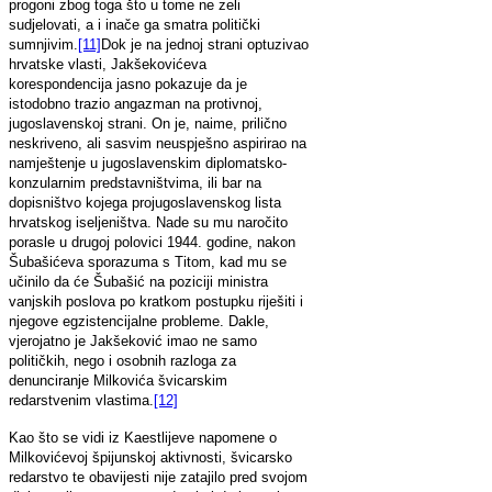
progoni zbog toga što u tome ne zeli
sudjelovati, a i inače ga smatra politički
sumnjivim.
[11]
Dok je na jednoj strani optuzivao
hrvatske vlasti, Jakšekovićeva
korespondencija jasno pokazuje da je
istodobno trazio angazman na protivnoj,
jugoslavenskoj strani. On je, naime, prilično
neskriveno, ali sasvim neuspješno aspirirao na
namještenje u jugoslavenskim diplomatsko-
konzularnim predstavništvima, ili bar na
dopisništvo kojega projugoslavenskog lista
hrvatskog iseljeništva. Nade su mu naročito
porasle u drugoj polovici 1944. godine, nakon
Šubašićeva sporazuma s Titom, kad mu se
učinilo da će Šubašić na poziciji ministra
vanjskih poslova po kratkom postupku riješiti i
njegove egzistencijalne probleme. Dakle,
vjerojatno je Jakšeković imao ne samo
političkih, nego i osobnih razloga za
denunciranje Milkovića švicarskim
redarstvenim vlastima.
[12]
Kao što se vidi iz Kaestlijeve napomene o
Milkovićevoj špijunskoj aktivnosti, švicarsko
redarstvo te obavijesti nije zatajilo pred svojom