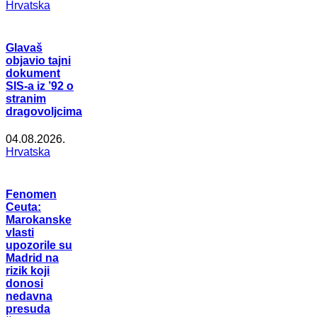
Hrvatska
Glavaš
objavio tajni
dokument
SIS-a iz ’92 o
stranim
dragovoljcima
04.08.2026.
Hrvatska
Fenomen
Ceuta:
Marokanske
vlasti
upozorile su
Madrid na
rizik koji
donosi
nedavna
presuda