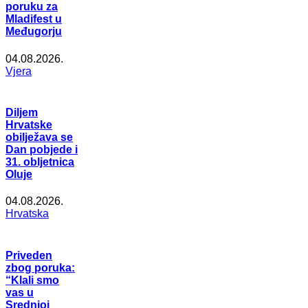
poruku za
Mladifest u
Međugorju
04.08.2026.
Vjera
Diljem
Hrvatske
obilježava se
Dan pobjede i
31. obljetnica
Oluje
04.08.2026.
Hrvatska
Priveden
zbog poruka:
“Klali smo
vas u
Srednjoj