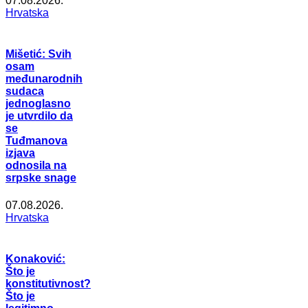
07.08.2026.
Hrvatska
Mišetić: Svih
osam
međunarodnih
sudaca
jednoglasno
je utvrdilo da
se
Tuđmanova
izjava
odnosila na
srpske snage
07.08.2026.
Hrvatska
Konaković:
Što je
konstitutivnost?
Što je