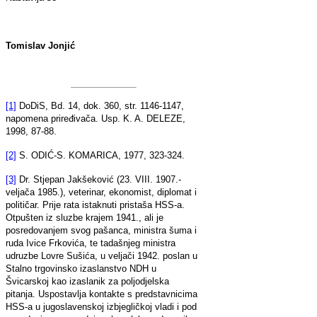
Tomislav Jonjić
[1]
DoDiS, Bd. 14, dok. 360, str. 1146-1147,
napomena priređivača. Usp. K. A. DELEZE,
1998, 87-88.
[2]
S. ODIĆ-S. KOMARICA, 1977, 323-324.
[3]
Dr. Stjepan Jakšeković (23. VIII. 1907.-
veljača 1985.), veterinar, ekonomist, diplomat i
političar. Prije rata istaknuti pristaša HSS-a.
Otpušten iz sluzbe krajem 1941., ali je
posredovanjem svog pašanca, ministra šuma i
ruda Ivice Frkovića, te tadašnjeg ministra
udruzbe Lovre Sušića, u veljači 1942. poslan u
Stalno trgovinsko izaslanstvo NDH u
Švicarskoj kao izaslanik za poljodjelska
pitanja. Uspostavlja kontakte s predstavnicima
HSS-a u jugoslavenskoj izbjegličkoj vladi i pod