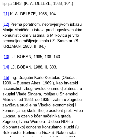
lipnja 1943. (K. A. DELEZE, 1988, 104.)
[11]
K. A. DELEZE, 1988, 104.
[12]
Prema poratnom, neprovjerljivom iskazu
Marija Maričića u istrazi pred jugoslavenskim
komunističkim vlastima, o Milkoviću je vrlo
nepovoljno mišljenje imala i Z. Smrekar. (B.
KRIZMAN, 1983, II, 84.)
[13]
LJ. BOBAN, 1985, 138.-140.
[14]
LJ. BOBAN, 1988, II, 303.
[15]
Ing. Dragutin Karlo Kostelac (Otočac,
1909. – Buenos Aires, 1969.), kao hrvatski
nacionalist, zbog revolucionarne djelatnosti u
skupini Vlade Singera, robijao u Srijemskoj
Mitrovici od 1933. do 1935., zatim u Zagrebu
završava studije na Visokoj ekonomskoj i
komercijalnoj školi. Bio je asistent prof. Filipa
Lukasa, a ozenio kćer načelnika grada
Zagreba, Ivana Wernera. U doba NDH u
diplomatskoj odnosno konzularnoj sluzbi (u
Bukureštu, Berlinu i u Grazu). Nakon rata