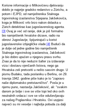
Korisne informacije o Milkovićevu djelovanju
dobilo je najprije gradsko redarstvo u Zürichu, a
potom i EJPD, od namještenika Stalnoga
trgovinskog izaslanstva Stjepana Jakšekovića,
koga je Milković vrlo brzo nakon dolaska u
Zürich detektirao kao jugoslavenskog agenta.
[3]
Ovaj je već od ranije, dok je još formalno
bio namještenik hrvatske drzave, radio na
obnovi Jugoslavije, špijunirajući u korist
jugoslavenske izbjegličke vlade.
[4]
Budući da
je dulje od jedne godine bio namještenik
Stalnoga trgovinskog izaslanstva, Jakšeković
je bio dobro upućen u njegovu pravu svrhu.
Znao je da to nije neduzni šalter za izdavanje
viza i dostavu vjenčanih listova, nego ga
Hrvatska zeli pretvoriti u nešto sasvim drugo. U
pismu Budaku, tada poslaniku u Berlinu, on 29.
travnja 1942. godine piše kako je to "zapravo
naše diplomatsko pretstavničtvo". Posla je u
njemu puno, nastavlja Jakšeković, ali: "svakim
danom je bolje i sve se više topi led oko ovih
neutralnih srdaca i sve se više oduševljavaju
za našeg Poglavnika i Hrvatsku. Ovi uspjesi
najveći su mi veselje i najbolja pobuda za dalji