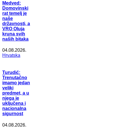
Medved:
Domovinski
rat temelj je
naše
državnosti, a
VRO Oluja
kruna svih
naših bitaka
04.08.2026.
Hrvatska
Turudić:
Trenutačno
imamo jedan
veliki
predmet, a u
njega je
uključena i
nacionalna
sigurnost
04.08.2026.