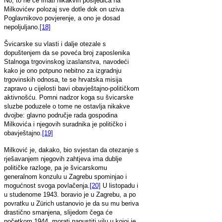
No, to ne će imati nikakvih posljedica na
Milkovićev polozaj sve dotle dok on uziva
Poglavnikovo povjerenje, a ono je dosad
nepoljuljano.
[18]
Švicarske su vlasti i dalje otezale s
dopuštenjem da se poveća broj zaposlenika
Stalnoga trgovinskog izaslanstva, navodeći
kako je ono potpuno nebitno za izgradnju
trgovinskih odnosa, te se hrvatska misija
zapravo u cijelosti bavi obavještajno-političkom
aktivnošću. Pomni nadzor koga su švicarske
sluzbe poduzele o tome ne ostavlja nikakve
dvojbe: glavno područje rada gospodina
Milkovića i njegovih suradnika je političko i
obavještajno.
[19]
Milković je, dakako, bio svjestan da otezanje s
rješavanjem njegovih zahtjeva ima dublje
političke razloge, pa je švicarskomu
generalnom konzulu u Zagrebu spominjao i
mogućnost svoga povlačenja.
[20]
U listopadu i
u studenome 1943. boravio je u Zagrebu, a po
povratku u Zürich ustanovio je da su mu beriva
drastično smanjena, slijedom čega će
početkom 1944. morati napustiti vilu u kojoj je