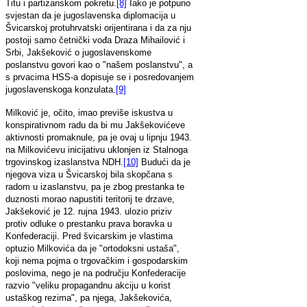
Titu i partizanskom pokretu.
[8]
Iako je potpuno
svjestan da je jugoslavenska diplomacija u
Švicarskoj protuhrvatski orijentirana i da za nju
postoji samo četnički vođa Draza Mihailović i
Srbi, Jakšeković o jugoslavenskome
poslanstvu govori kao o "našem poslanstvu", a
s prvacima HSS-a dopisuje se i posredovanjem
jugoslavenskoga konzulata.
[9]
Milković je, očito, imao previše iskustva u
konspirativnom radu da bi mu Jakšekovićeve
aktivnosti promaknule, pa je ovaj u lipnju 1943.
na Milkovićevu inicijativu uklonjen iz Stalnoga
trgovinskog izaslanstva NDH.
[10]
Budući da je
njegova viza u Švicarskoj bila skopčana s
radom u izaslanstvu, pa je zbog prestanka te
duznosti morao napustiti teritorij te drzave,
Jakšeković je 12. rujna 1943. ulozio priziv
protiv odluke o prestanku prava boravka u
Konfederaciji. Pred švicarskim je vlastima
optuzio Milkovića da je "ortodoksni ustaša",
koji nema pojma o trgovačkim i gospodarskim
poslovima, nego je na području Konfederacije
razvio "veliku propagandnu akciju u korist
ustaškog rezima", pa njega, Jakšekovića,