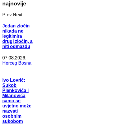
najnovije
Prev
Next
Jedan zločin
nikada ne
legitimira
drugi zločin, a
niti odmazdu
07.08.2026.
Herceg Bosna
Ivo Lovrić:
Sukob
Plenkovića i
Milanovića
samo se
uvjetno može
nazvati
osobnim
sukobom