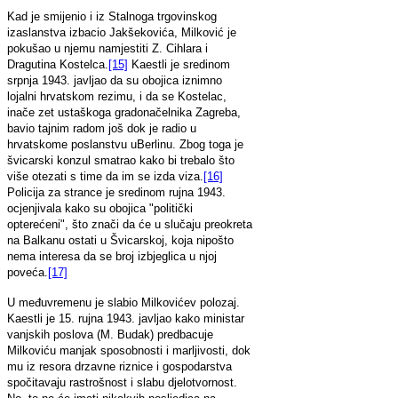
Kad je smijenio i iz Stalnoga trgovinskog
izaslanstva izbacio Jakšekovića, Milković je
pokušao u njemu namjestiti Z. Cihlara i
Dragutina Kostelca.
[15]
Kaestli je sredinom
srpnja 1943. javljao da su obojica iznimno
lojalni hrvatskom rezimu, i da se Kostelac,
inače zet ustaškoga gradonačelnika Zagreba,
bavio tajnim radom još dok je radio u
hrvatskome poslanstvu uBerlinu. Zbog toga je
švicarski konzul smatrao kako bi trebalo što
više otezati s time da im se izda viza.
[16]
Policija za strance je sredinom rujna 1943.
ocjenjivala kako su obojica "politički
opterećeni", što znači da će u slučaju preokreta
na Balkanu ostati u Švicarskoj, koja nipošto
nema interesa da se broj izbjeglica u njoj
poveća.
[17]
U međuvremenu je slabio Milkovićev polozaj.
Kaestli je 15. rujna 1943. javljao kako ministar
vanjskih poslova (M. Budak) predbacuje
Milkoviću manjak sposobnosti i marljivosti, dok
mu iz resora drzavne riznice i gospodarstva
spočitavaju rastrošnost i slabu djelotvornost.