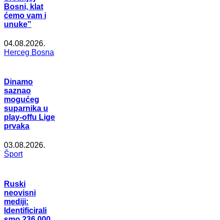
Bosni, klat
ćemo vam i
unuke”
04.08.2026.
Herceg Bosna
Dinamo
saznao
mogućeg
suparnika u
play-offu Lige
prvaka
03.08.2026.
Šport
Ruski
neovisni
mediji:
Identificirali
smo 236.000