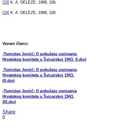
[23]
K. A. DELEZE, 1988, 106.
[24]
K. A. DELEZE, 1988, 106.
Vezani članci:
-Tomislav Jonjić: O pokušaju osnivanja
Hrvatskog komiteta u Švicarskoj 1943. (I.dio)
-Tomislav Jonjić: O pokušaju osnivanja
Hrvatskog komiteta u Švicarskoj 1943.
(II.dio)
-Tomislav Jonjić: O pokušaju osnivanja
Hrvatskog komiteta u Švicarskoj 1943.
(III.dio)
Share
0