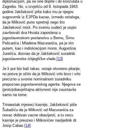
diplomacijom, pa se one doprle i do konzulata u
Zagrebu. No, u izvješću od 8. listopada 1943.
godine Jakšeković piše kako mu je njegov
sugovornik iz EJPDa kazao, između ostaloga,
da je Milković puno spretniji nego što
Jakšeković misli. Po svemu sudeći je uspio
zavrbovati dva Hrvata zaposlena u
jugoslavenskom poslanstvu u Bernu, Šimu
Pelicarića i Mladena Mazuranića, pa je tim
putem, kao i indiskrecijom mons. Augustina
Juretića, doznao da je Jakšeković suradnik
jugoslavenske izbjegličke vlade.
[13]
Je li put bio baš takav, ostaje otvoreno pitanje,
no posve je očito da je Milković vrlo brzo i vrlo
precizno u svome nominalnom suradniku
prepoznao jugoslavenskog agenta. Njegova se
(protu)obavještajna aktivnost nije zaustavila
samo na tome.
Trinaestak mjeseci kasnije, Jakšeković piše
Šubašiću da je Milković od Mazuranića za
novac dobivao vazne obavijesti, a tu vezu
kasnije je preuzeo i Milkovićev nasljednik dr.
Josip Cabas.
[14]