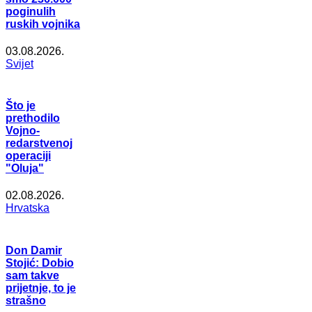
poginulih
ruskih vojnika
03.08.2026.
Svijet
Što je
prethodilo
Vojno-
redarstvenoj
operaciji
"Oluja"
02.08.2026.
Hrvatska
Don Damir
Stojić: Dobio
sam takve
prijetnje, to je
strašno