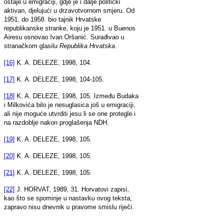
ostaje u emigraciji, gdje je i dalje politički
aktivan, djelujući u drzavotvornom smjeru. Od
1951. do 1958. bio tajnik Hrvatske
republikanske stranke, koju je 1951. u Buenos
Airesu osnovao Ivan Oršanić. Surađivao u
stranačkom glasilu
Republika Hrvatska
.
[16]
K. A. DELEZE, 1998, 104.
[17]
K. A. DELEZE, 1998, 104-105.
[18]
K. A. DELEZE, 1998, 105. Između Budaka
i Milkovića bilo je nesuglasica još u emigraciji,
ali nije moguće utvrditi jesu li se one protegle i
na razdoblje nakon proglašenja NDH.
[19]
K. A. DELEZE, 1998, 105.
[20]
K. A. DELEZE, 1998, 105.
[21]
K. A. DELEZE, 1998, 105.
[22]
J. HORVAT, 1989, 31. Horvatovi zapisi,
kao što se spominje u nastavku ovog teksta,
zapravo nisu dnevnik u pravome smislu riječi.