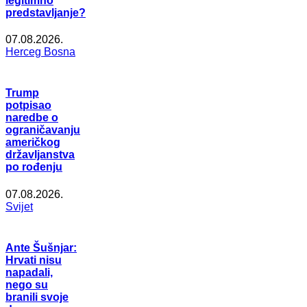
legitimno
predstavljanje?
07.08.2026.
Herceg Bosna
Trump
potpisao
naredbe o
ograničavanju
američkog
državljanstva
po rođenju
07.08.2026.
Svijet
Ante Šušnjar:
Hrvati nisu
napadali,
nego su
branili svoje