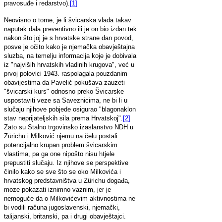
pravosuđe i redarstvo).
[1]
Neovisno o tome, je li švicarska vlada takav
naputak dala preventivno ili je on bio izdan tek
nakon što joj je s hrvatske strane dan povod,
posve je očito kako je njemačka obavještajna
sluzba, na temelju informacija koje je dobivala
iz "najviših hrvatskih vladinih krugova", već u
prvoj polovici 1943. raspolagala pouzdanim
obavijestima da Pavelić pokušava zauzeti
"švicarski kurs" odnosno preko Švicarske
uspostaviti veze sa Saveznicima, ne bi li u
slučaju njihove pobjede osigurao "blagonaklon
stav neprijateljskih sila prema Hrvatskoj".
[2]
Zato su Stalno trgovinsko izaslanstvo NDH u
Zürichu i Milković njemu na čelu postali
potencijalno krupan problem švicarskim
vlastima, pa ga one nipošto nisu htjele
prepustiti slučaju. Iz njihove se perspektive
činilo kako se sve što se oko Milkovića i
hrvatskog predstavništva u Zürichu događa,
moze pokazati iznimno vaznim, jer je
nemoguće da o Milkovićevim aktivnostima ne
bi vodili računa jugoslavenski, njemački,
talijanski, britanski, pa i drugi obavještajci.