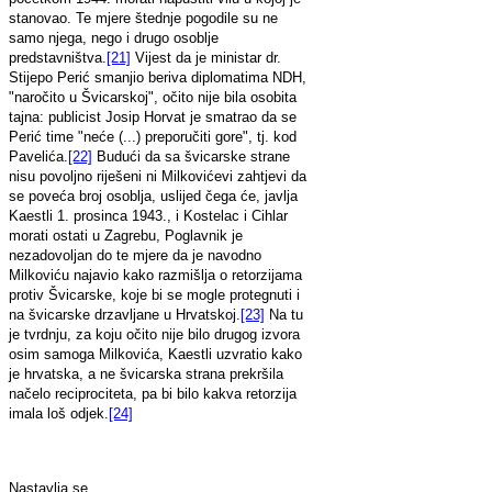
stanovao. Te mjere štednje pogodile su ne
samo njega, nego i drugo osoblje
predstavništva.
[21]
Vijest da je ministar dr.
Stijepo Perić smanjio beriva diplomatima NDH,
"naročito u Švicarskoj", očito nije bila osobita
tajna: publicist Josip Horvat je smatrao da se
Perić time "neće (...) preporučiti gore", tj. kod
Pavelića.
[22]
Budući da sa švicarske strane
nisu povoljno riješeni ni Milkovićevi zahtjevi da
se poveća broj osoblja, uslijed čega će, javlja
Kaestli 1. prosinca 1943., i Kostelac i Cihlar
morati ostati u Zagrebu, Poglavnik je
nezadovoljan do te mjere da je navodno
Milkoviću najavio kako razmišlja o retorzijama
protiv Švicarske, koje bi se mogle protegnuti i
na švicarske drzavljane u Hrvatskoj.
[23]
Na tu
je tvrdnju, za koju očito nije bilo drugog izvora
osim samoga Milkovića, Kaestli uzvratio kako
je hrvatska, a ne švicarska strana prekršila
načelo reciprociteta, pa bi bilo kakva retorzija
imala loš odjek.
[24]
Nastavlja se