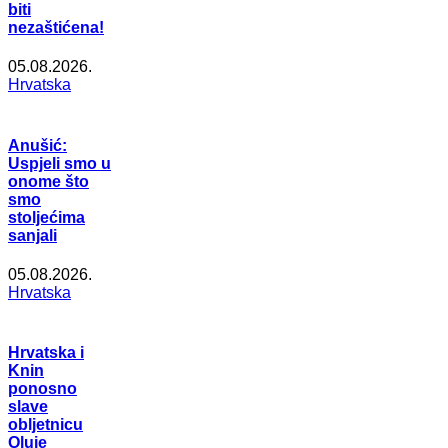
biti
nezaštićena!
05.08.2026.
Hrvatska
Anušić:
Uspjeli smo u
onome što
smo
stoljećima
sanjali
05.08.2026.
Hrvatska
Hrvatska i
Knin
ponosno
slave
obljetnicu
Oluje