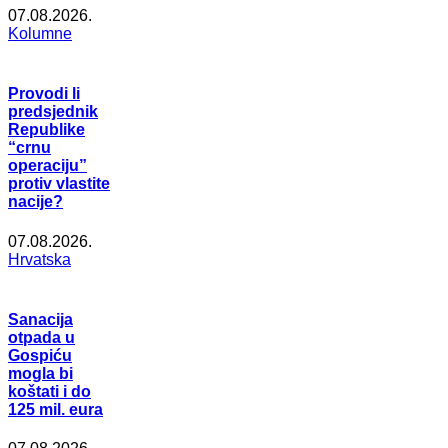
07.08.2026.
Kolumne
Provodi li
predsjednik
Republike
“crnu
operaciju”
protiv vlastite
nacije?
07.08.2026.
Hrvatska
Sanacija
otpada u
Gospiću
mogla bi
koštati i do
125 mil. eura