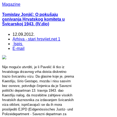
Magazine
Tomislav Jonjić: O pokušaju
osnivanja Hrvatskog komiteta u
Švicarskoj 1943. (IV.dio)
12.09.2012.
Arhiva - stari hrsvijet.net 1
Ispis
E-mail
Nije moguće utvrditi, je li Pavelić ili tko iz
hrvatskoga drzavnog vrha doista diskretno
trazio švicarsku vizu. Da glasine koje je, prema
Kaestliju, širio Gestapo, mozda i nisu sasvim
bez osnove, potvrđuje činjenica da je Savezni
politički departman 13. travnja 1943. dao
Kaestliju nalog, da mozebitne zahtjeve visokih
hrvatskih duznosnika za izdavanjem švicarskih
viza otkloni, ispričavajući se da ih mora
proslijediti EJPD (Eidgenössisches Justiz- und
Polizeidepartment - Savezni departman za