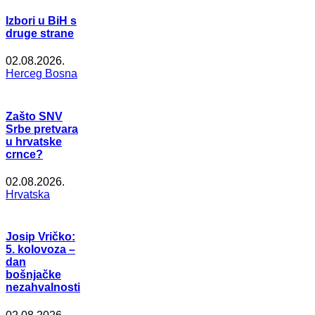
Izbori u BiH s
druge strane
02.08.2026.
Herceg Bosna
Zašto SNV
Srbe pretvara
u hrvatske
crnce?
02.08.2026.
Hrvatska
Josip Vričko:
5. kolovoza –
dan
bošnjačke
nezahvalnosti