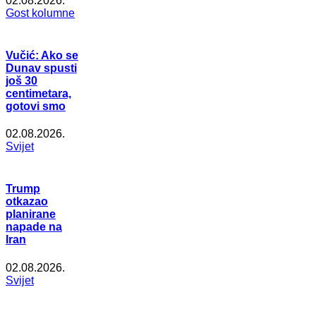
02.08.2026.
Gost kolumne
Vučić: Ako se
Dunav spusti
još 30
centimetara,
gotovi smo
02.08.2026.
Svijet
Trump
otkazao
planirane
napade na
Iran
02.08.2026.
Svijet