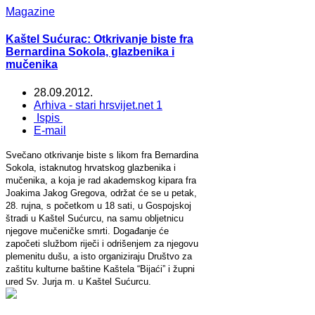
Magazine
Kaštel Sućurac: Otkrivanje biste fra
Bernardina Sokola, glazbenika i
mučenika
28.09.2012.
Arhiva - stari hrsvijet.net 1
Ispis
E-mail
Svečano otkrivanje biste s likom fra Bernardina
Sokola, istaknutog hrvatskog glazbenika i
mučenika, a koja je rad akademskog kipara fra
Joakima Jakog Gregova, održat će se u petak,
28. rujna, s početkom u 18 sati, u Gospojskoj
štradi u Kaštel Sućurcu, na samu obljetnicu
njegove mučeničke smrti. Događanje će
započeti službom riječi i odrišenjem za njegovu
plemenitu dušu, a isto organiziraju Društvo za
zaštitu kulturne baštine Kaštela “Bijaći” i župni
ured Sv. Jurja m. u Kaštel Sućurcu.