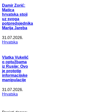
Damir Zorić:
Matica
hrvatska stoji
uz svoga
potpredsjednika
Marija Jareba
31.07.2026.
Hrvatska
Vlatka Vukelić
o optužbama
iz Rusije: Ovo
je prototip
informacijske
manipulacije
31.07.2026.
Hrvatska