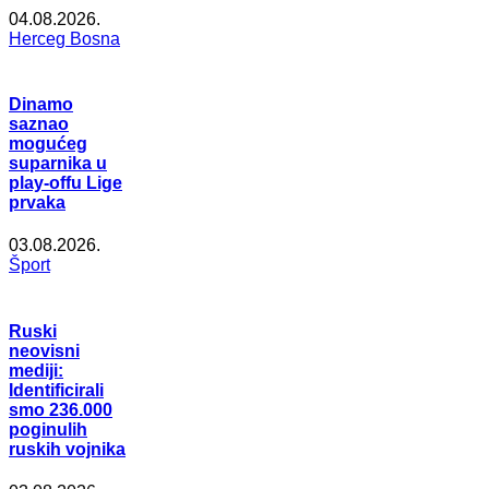
04.08.2026.
Herceg Bosna
Dinamo
saznao
mogućeg
suparnika u
play-offu Lige
prvaka
03.08.2026.
Šport
Ruski
neovisni
mediji:
Identificirali
smo 236.000
poginulih
ruskih vojnika