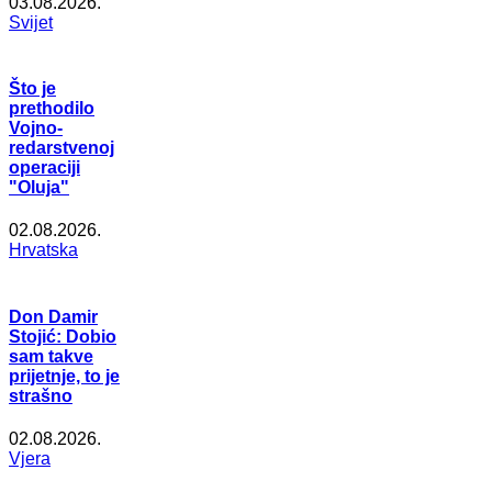
03.08.2026.
Svijet
Što je
prethodilo
Vojno-
redarstvenoj
operaciji
"Oluja"
02.08.2026.
Hrvatska
Don Damir
Stojić: Dobio
sam takve
prijetnje, to je
strašno
02.08.2026.
Vjera