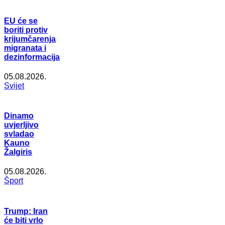
EU će se
boriti protiv
krijumčarenja
migranata i
dezinformacija
05.08.2026.
Svijet
Dinamo
uvjerljivo
svladao
Kauno
Žalgiris
05.08.2026.
Šport
Trump: Iran
će biti vrlo