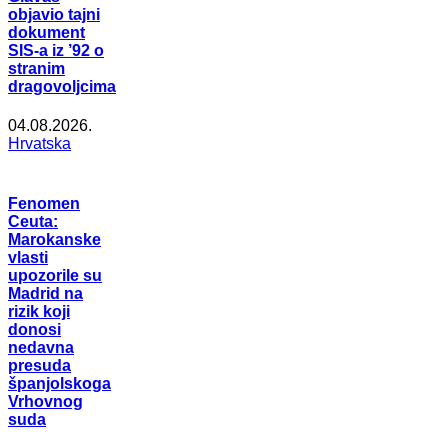
objavio tajni
dokument
SIS-a iz ’92 o
stranim
dragovoljcima
04.08.2026.
Hrvatska
Fenomen
Ceuta:
Marokanske
vlasti
upozorile su
Madrid na
rizik koji
donosi
nedavna
presuda
španjolskoga
Vrhovnog
suda