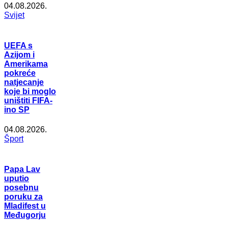
04.08.2026.
Svijet
UEFA s
Azijom i
Amerikama
pokreće
natjecanje
koje bi moglo
uništiti FIFA-
ino SP
04.08.2026.
Šport
Papa Lav
uputio
posebnu
poruku za
Mladifest u
Međugorju