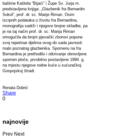
baštine Kaštela “Bijaći” i Župe Sv. Jurja m.
predstavljena knjiga: „Glazbenik fra Bernardin
Sokol“, prof. dr. sc. Marije Riman. Osim
iscrpnih podataka o životu fra Bernardina,
monografija sadrži i njegove brojne skladbe, pa
je na taj način prof. dr. sc. Marija Riman
omogućila da brojni pjevački zborovi popune
svoj repertoar djelima ovog do sada javnosti
malo poznatog glazbenika. Spomenu na fra
Bernardina je prethodilo i otkrivanje obnovljene
spomen ploče, prvobitno postavljene 1994. g.
na mjestu njegove rodne kuće u sućuračkoj
Gospojskoj štradi.
Renata Dobrić
Share
0
najnovije
Prev
Next