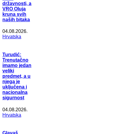
državnosti, a
VRO Oluja
kruna svih
naših bitaka
04.08.2026.
Hrvatska
Turudić:
Trenutačno
imamo jedan
veliki
predmet, a u
njega je
uključena i
nacionalna
sigurnost
04.08.2026.
Hrvatska
Glavaš