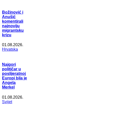
Božinović i
Anušić
komentirali
najnoviju
migrantsku
krizu
01.08.2026.
Hrvatska
Najgori
političar u
poslijeratnoj
Europi bila je
Angela
Merkel
01.08.2026.
Svijet