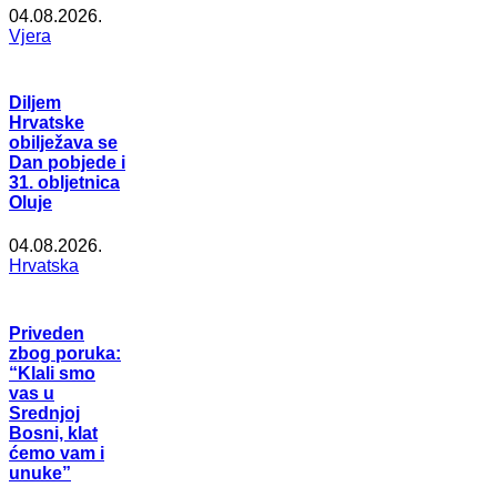
04.08.2026.
Vjera
Diljem
Hrvatske
obilježava se
Dan pobjede i
31. obljetnica
Oluje
04.08.2026.
Hrvatska
Priveden
zbog poruka:
“Klali smo
vas u
Srednjoj
Bosni, klat
ćemo vam i
unuke”