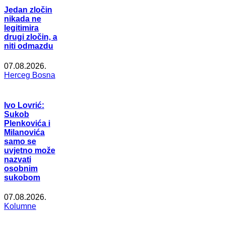
Jedan zločin
nikada ne
legitimira
drugi zločin, a
niti odmazdu
07.08.2026.
Herceg Bosna
Ivo Lovrić:
Sukob
Plenkovića i
Milanovića
samo se
uvjetno može
nazvati
osobnim
sukobom
07.08.2026.
Kolumne