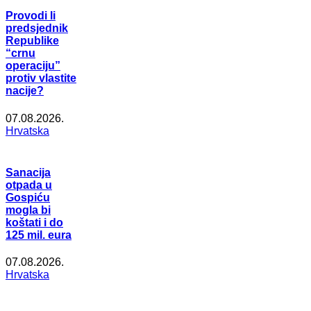
Provodi li
predsjednik
Republike
“crnu
operaciju”
protiv vlastite
nacije?
07.08.2026.
Hrvatska
Sanacija
otpada u
Gospiću
mogla bi
koštati i do
125 mil. eura
07.08.2026.
Hrvatska