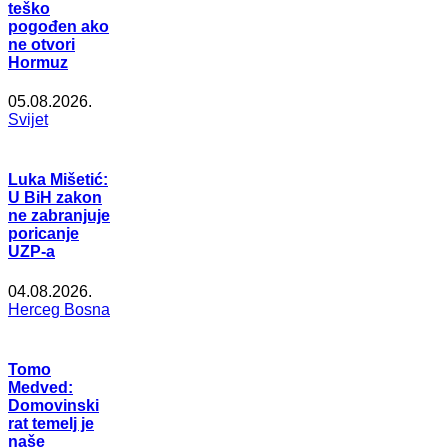
teško
pogođen ako
ne otvori
Hormuz
05.08.2026.
Svijet
Luka Mišetić:
U BiH zakon
ne zabranjuje
poricanje
UZP-a
04.08.2026.
Herceg Bosna
Tomo
Medved:
Domovinski
rat temelj je
naše