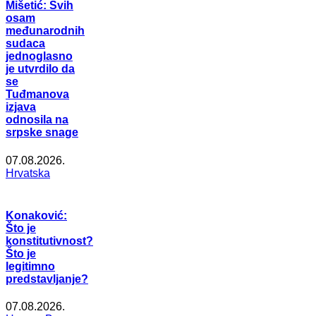
Mišetić: Svih
osam
međunarodnih
sudaca
jednoglasno
je utvrdilo da
se
Tuđmanova
izjava
odnosila na
srpske snage
07.08.2026.
Hrvatska
Konaković:
Što je
konstitutivnost?
Što je
legitimno
predstavljanje?
07.08.2026.