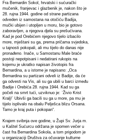
Fra Bernardin Sokol, hrvatski i sućurački
mučenik, franjevac i glazbenik je, nakon što je
28. rujna 1944. godine od strane partizana
odveden iz samostana na otočiću Badija,
mučki ubijen i utopljen u moru, bio je gotovo
zaboravljen, a njegova djela su prešućivana.
Kad je pod Orebićem njegovo tijelo izbacilo
more, mještani su ga, prema pričama svjedoka,
u tajnosti pokopali, ali mu tijelo do danas nije
pronađeno. Inače, u Samostanu Male braće
postoji nepotpisani i nedatirani rukopis na
kojemu je ukratko napisan životopis fra
Bernardina, a u istome je napisano: „Oca
Bernardina su partizani odveli iz Badije, da će
ga odvesti na Vis, ali su ga ubili u barci između
Badije i Orebića 28. rujna 1944. Kad su ga
počeli na smrt tući, uzviknuo je: `Živio Krist
Kralj!` Ubivši ga bacili su ga u more, pa mu je
tijelo isplivalo na obalu Pelješca blizu Orsana.
Tamo je kraj puta i pokopan“.
Krajem svibnja ove godine, u Župi Sv. Jurja m.
u Kaštel Sućurcu održana je spomen večer u
čast fra Bernardina Sokola, a tom prigodom je
u organizaciji Društva za očuvanje kulturne