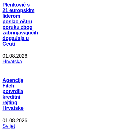
Plenković s
21 europskim
liderom
poslao oštru
poruku zbog
zabrinjavajućih
događaja u
Ceuti
01.08.2026.
Hrvatska
Agencija
Fitch
potvrdila
kreditni
rejting
Hrvatske
01.08.2026.
Svijet