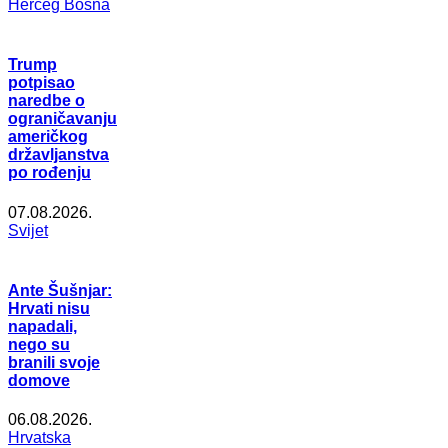
Herceg Bosna
Trump
potpisao
naredbe o
ograničavanju
američkog
državljanstva
po rođenju
07.08.2026.
Svijet
Ante Šušnjar:
Hrvati nisu
napadali,
nego su
branili svoje
domove
06.08.2026.
Hrvatska