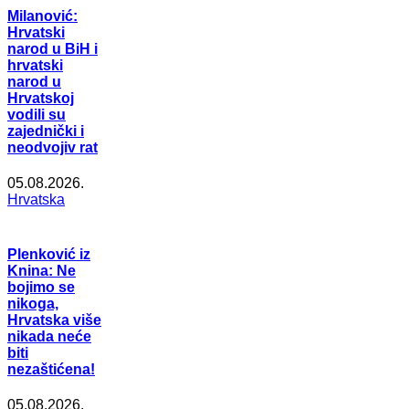
Milanović:
Hrvatski
narod u BiH i
hrvatski
narod u
Hrvatskoj
vodili su
zajednički i
neodvojiv rat
05.08.2026.
Hrvatska
Plenković iz
Knina: Ne
bojimo se
nikoga,
Hrvatska više
nikada neće
biti
nezaštićena!
05.08.2026.