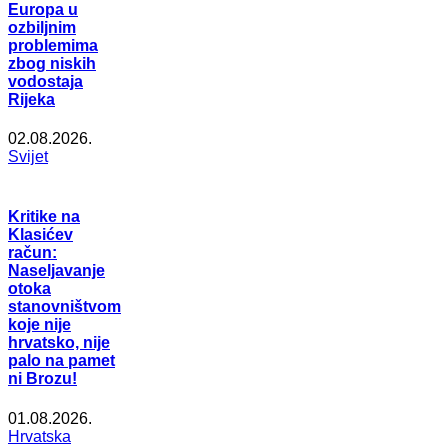
Europa u
ozbiljnim
problemima
zbog niskih
vodostaja
Rijeka
02.08.2026.
Svijet
Kritike na
Klasićev
račun:
Naseljavanje
otoka
stanovništvom
koje nije
hrvatsko, nije
palo na pamet
ni Brozu!
01.08.2026.
Hrvatska