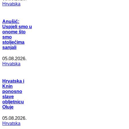
Hrvatska
Anušić:
Uspjeli smo u
onome što
smo
stoljećima
sanjali
05.08.2026.
Hrvatska
Hrvatska i
Knin
ponosno
slave
obljetnicu
Oluje
05.08.2026.
Hrvatska