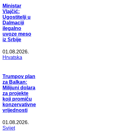
Ministar
Vlajčić:
Ugostitelji u
Dalmaciji
ilegalno
uvoze meso
iz Srbije
01.08.2026.
Hrvatska
Trumpov plan
za Balkan:
Milijuni dolara
za projekte
koji promiču
konzervativne
vrijednosti
01.08.2026.
Svijet