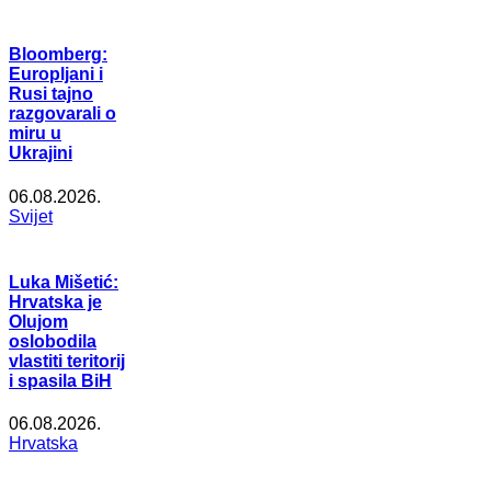
Bloomberg:
Europljani i
Rusi tajno
razgovarali o
miru u
Ukrajini
06.08.2026.
Svijet
Luka Mišetić:
Hrvatska je
Olujom
oslobodila
vlastiti teritorij
i spasila BiH
06.08.2026.
Hrvatska