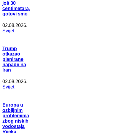
još 30
centimetara,
gotovi smo
02.08.2026.
Svijet
Trump
otkazao
planirane
napade na
Iran
02.08.2026.
Svijet
Europa u
ozbiljnim
problemima
zbog niskih
vodostaja
Rijeka