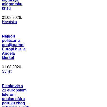
migrantsku
krizu
01.08.2026.
Hrvatska
Najgori
političar u
poslijeratnoj
Europi bila je
Angela
Merkel
01.08.2026.
Svijet
Plenković s
21 europskim
liderom
poslao oštru
poruku zbog