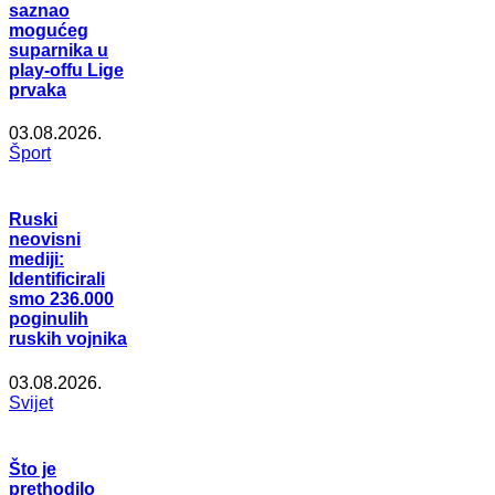
saznao
mogućeg
suparnika u
play-offu Lige
prvaka
03.08.2026.
Šport
Ruski
neovisni
mediji:
Identificirali
smo 236.000
poginulih
ruskih vojnika
03.08.2026.
Svijet
Što je
prethodilo