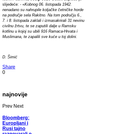
slijedeće: - «
Kobnog 06. listopada 1942.
nenadano su nahrupile koljačke četničke horde
na područje sela Rakitno. Na tom području 6.,
7. i 8. listopada zaklali i izmasakrirali 31 nevinu
civilnu žrtvu, te se zaputili dalje u Ramsku
kotlinu u kojoj su ubili 916 Ramaca-Hrvata i
Muslimana, te zapalili sve kuće u toj dolini.
D. Šimić
Share
0
najnovije
Prev
Next
Bloomberg:
Europljani i
Rusi tajno
razgovarali o