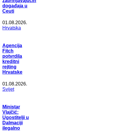
zabrinjavajućih
događaja u
Ceuti
01.08.2026.
Hrvatska
Agencija
Fitch
potvrdila
kreditni
rejting
Hrvatske
01.08.2026.
Svijet
Ministar
Vlajčić:
Ugostitelji u
Dalmaciji
ilegalno