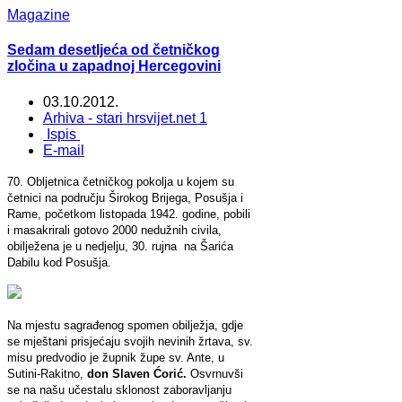
Magazine
Sedam desetljeća od četničkog
zločina u zapadnoj Hercegovini
03.10.2012.
Arhiva - stari hrsvijet.net 1
Ispis
E-mail
70. Obljetnica četničkog pokolja u kojem su
četnici na području Širokog Brijega, Posušja i
Rame, početkom listopada 1942. godine, pobili
i masakrirali gotovo 2000 nedužnih civila,
obilježena je u nedjelju, 30. rujna na Šarića
Dabilu kod Posušja.
Na mjestu sagrađenog spomen obilježja, gdje
se mještani prisjećaju svojih nevinih žrtava, sv.
misu predvodio je župnik župe sv. Ante, u
Sutini-Rakitno,
don Slaven Ćorić.
Osvrnuvši
se na našu učestalu sklonost zaboravljanju