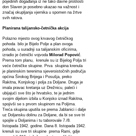
pojedinih događanja iz ne tako davne prošlosti
don Slaven je posebno ukazao na važnost i
značaj okupljanja vjernika u spomen na žrtve
svih ratova.
Planirana talijansko-četnička akcija
Polazno mjesto ovog krvavog četničkog
pohoda bilo je Bijelo Polje a plan ovoga
pohoda, u suradnji sa talijanskim oficirima,
izradio je četnički vojvoda
Milorad Popović
.
Prema tom planu, krenule su iz Bijelog Polja tri
veće četničke skupine. Prva skupina krenula
je planinskim terenima sjeveroistočnih područja
općina Širokog Brijega i Posušja, preko
Rakitna, Konjskog i polja za Doljane. Druga je
imala pravac kretanja uz Drežnicu, paleći i
ubijajući sve što je hrvatsko, te je jednim
svojim dijelom izbila u Konjsko iznad Rakitna,
spojivši se s prvom skupinom na Poljima.
Treća skupina uputila se prema Jablanici i dalje
uz Doljansku dolinu za Doljane, da bi se sve tri
spojile u Doljanima i tu taborovale 7./8.
listopada 1942. godine. Dana 8. listopada 1942.
krenuli su sve tri skupine prema Rami, gdje