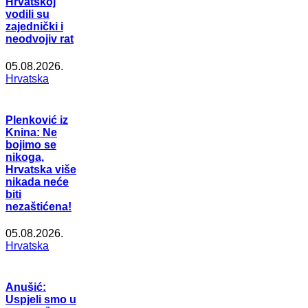
Hrvatskoj
vodili su
zajednički i
neodvojiv rat
05.08.2026.
Hrvatska
Plenković iz
Knina: Ne
bojimo se
nikoga,
Hrvatska više
nikada neće
biti
nezaštićena!
05.08.2026.
Hrvatska
Anušić:
Uspjeli smo u