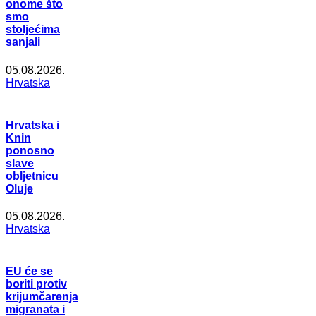
onome što
smo
stoljećima
sanjali
05.08.2026.
Hrvatska
Hrvatska i
Knin
ponosno
slave
obljetnicu
Oluje
05.08.2026.
Hrvatska
EU će se
boriti protiv
krijumčarenja
migranata i