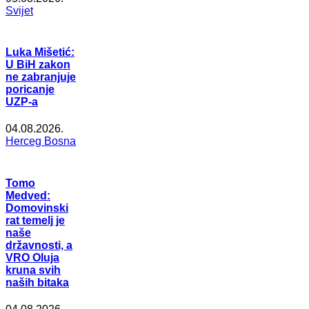
Svijet
Luka Mišetić:
U BiH zakon
ne zabranjuje
poricanje
UZP-a
04.08.2026.
Herceg Bosna
Tomo
Medved:
Domovinski
rat temelj je
naše
državnosti, a
VRO Oluja
kruna svih
naših bitaka