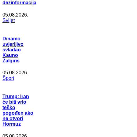
dezinformacija
05.08.2026.
Svijet
Dinamo
uvjerljivo
svladao
Kauno
Žalgiris
05.08.2026.
Šport
Trump: Iran
će biti vrlo
teško
pogođen ako
ne otvori
Hormuz
05.08.2026.