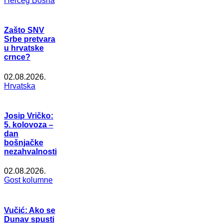
Herceg Bosna
Zašto SNV
Srbe pretvara
u hrvatske
crnce?
02.08.2026.
Hrvatska
Josip Vričko:
5. kolovoza –
dan
bošnjačke
nezahvalnosti
02.08.2026.
Gost kolumne
Vučić: Ako se
Dunav spusti