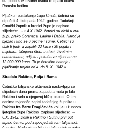
su pobili 916 civilnih osoba te spalili čitavu
Ramsku kotlinu.
Pljačku i pustošenje župe Crnač, četnici su
otpočeli 4. listopada 1942. godine. Tadašnji
Crnački župnik u kronici župe je napisao
slijedeće: -
« 4.X.1942. četnici su došli u ovu
župu preko Goranaca, Ladine i Dabila. Narod je
bježao i krio se u pećine i šume. Četnici su
ubili 8 ljudi, a zapalili 33 kuće i 30 pojata i
mljekara. Učinjena šteta u stoci, živežnim
namirnicama, odijelu i pokućstvu cijeni se na
12.000.000 kuna. To je četničko haranje i
pljačkanje trajalo od 4. do 8. X. 1942.»
Stradalo Rakitno, Polja i Rama
Četničko talijanske aktivnosti nastavljaju se
slijedećih dana prema zapadu a meta je bilo
Rakitno i sela u njegovoj bližoj okolici. O tim
danima svjedoče zapisi tadašnjeg župnika u
Rakitnu
fra Berte Dragičevića
koji je u župnom
ljetopisu župe Rakitno zapisao sljedeće:
-«
6.X. 1942. Došli u Rakitno i Sutinu prvi put
srpski četnici pod zapovjedništvom talijanskih
časnika. Među njima bilo je i talijanskih vojnika.