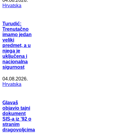
04.08.2026.
Hrvatska
Turudić:
Trenutačno
imamo jedan
veliki
predmet, a u
njega je
uključena i
nacionalna
sigurnost
04.08.2026.
Hrvatska
Glavaš
objavio tajni
dokument
SIS-a iz ’92 o
stranim
dragovoljcima