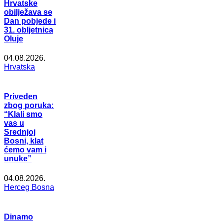
Hrvatske
obilježava se
Dan pobjede i
31. obljetnica
Oluje
04.08.2026.
Hrvatska
Priveden
zbog poruka:
“Klali smo
vas u
Srednjoj
Bosni, klat
ćemo vam i
unuke”
04.08.2026.
Herceg Bosna
Dinamo