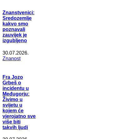
Znanstvenici:
Sredozemlje
kakvo smo
poznavali
zauvijek je
izgubljeno
30.07.2026.
Znanost
Fra Jozo
Grbeš o
incidentu u
Međugorju:
Živimo u
svijetu u
kojem će
vjerojatno sve
više biti
takvih ljudi