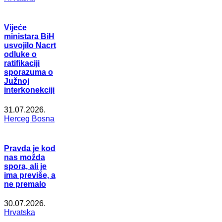
Vijeće
ministara BiH
usvojilo Nacrt
odluke o
ratifikaciji
sporazuma o
Južnoj
interkonekciji
31.07.2026.
Herceg Bosna
Pravda je kod
nas možda
spora, ali je
ima previše, a
ne premalo
30.07.2026.
Hrvatska