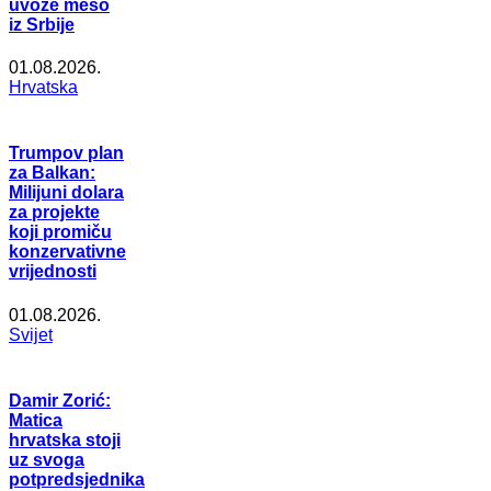
uvoze meso
iz Srbije
01.08.2026.
Hrvatska
Trumpov plan
za Balkan:
Milijuni dolara
za projekte
koji promiču
konzervativne
vrijednosti
01.08.2026.
Svijet
Damir Zorić:
Matica
hrvatska stoji
uz svoga
potpredsjednika