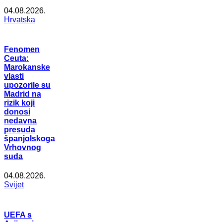
04.08.2026.
Hrvatska
Fenomen
Ceuta:
Marokanske
vlasti
upozorile su
Madrid na
rizik koji
donosi
nedavna
presuda
španjolskoga
Vrhovnog
suda
04.08.2026.
Svijet
UEFA s