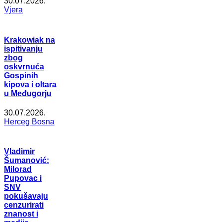
30.07.2026.
Vjera
Krakowiak na
ispitivanju
zbog
oskvrnuća
Gospinih
kipova i oltara
u Međugorju
30.07.2026.
Herceg Bosna
Vladimir
Šumanović:
Milorad
Pupovac i
SNV
pokušavaju
cenzurirati
znanost i