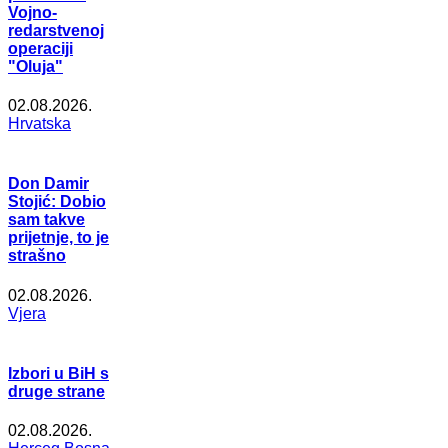
Vojno-
redarstvenoj
operaciji
"Oluja"
02.08.2026.
Hrvatska
Don Damir
Stojić: Dobio
sam takve
prijetnje, to je
strašno
02.08.2026.
Vjera
Izbori u BiH s
druge strane
02.08.2026.