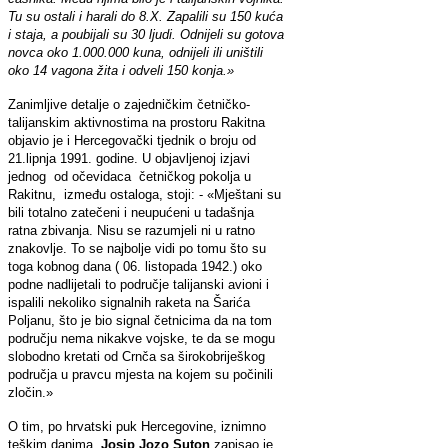
Tu su ostali i harali do 8.X. Zapalili su 150 kuća
i staja, a poubijali su 30 ljudi. Odnijeli su gotova
novca oko 1.000.000 kuna, odnijeli ili uništili
oko 14 vagona žita i odveli 150 konja.»
Zanimljive detalje o zajedničkim četničko-
talijanskim aktivnostima na prostoru Rakitna
objavio je i Hercegovački tjednik o broju od
21.lipnja 1991. godine. U objavljenoj izjavi
jednog od očevidaca četničkog pokolja u
Rakitnu, između ostaloga, stoji: - «Mještani su
bili totalno zatečeni i neupućeni u tadašnja
ratna zbivanja. Nisu se razumjeli ni u ratno
znakovlje. To se najbolje vidi po tomu što su
toga kobnog dana ( 06. listopada 1942.) oko
podne nadlijetali to područje talijanski avioni i
ispalili nekoliko signalnih raketa na Šarića
Poljanu, što je bio signal četnicima da na tom
području nema nikakve vojske, te da se mogu
slobodno kretati od Crnča sa širokobriješkog
područja u pravcu mjesta na kojem su počinili
zločin.»
O tim, po hrvatski puk Hercegovine, iznimno
teškim danima,
Josip Jozo Suton
zapisao je