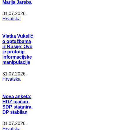
Marija Jareba
31.07.2026.
Hrvatska
Vlatka Vukelić
o optužbama
iz Rusije: Ovo
je prototip
informacijske
manipulacije
31.07.2026.
Hrvatska
Nova anketa:
HDZ ojačao,
SDP stagnira,
DP stabilan
31.07.2026.
Hrvatska