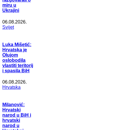
miru u
Ukrajini
06.08.2026.
Svijet
Luka Mišetić:
Hrvatska je
Olujom
oslobodila
vlastiti teritorij
i spasila BiH
06.08.2026.
Hrvatska
Milanović:
Hrvatski
narod u BiH i
hrvatski
narod u