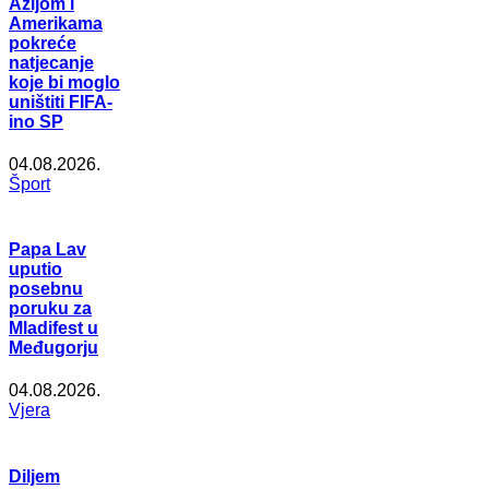
Azijom i
Amerikama
pokreće
natjecanje
koje bi moglo
uništiti FIFA-
ino SP
04.08.2026.
Šport
Papa Lav
uputio
posebnu
poruku za
Mladifest u
Međugorju
04.08.2026.
Vjera
Diljem