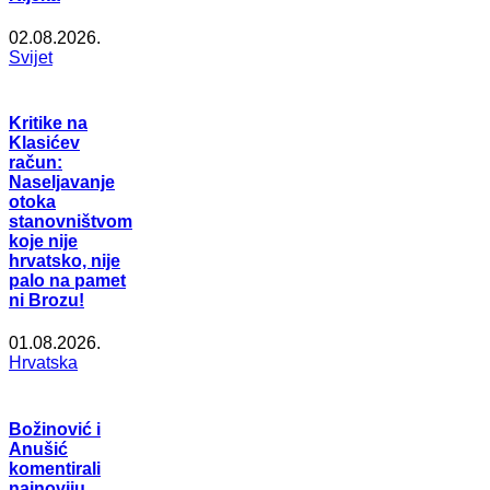
02.08.2026.
Svijet
Kritike na
Klasićev
račun:
Naseljavanje
otoka
stanovništvom
koje nije
hrvatsko, nije
palo na pamet
ni Brozu!
01.08.2026.
Hrvatska
Božinović i
Anušić
komentirali
najnoviju