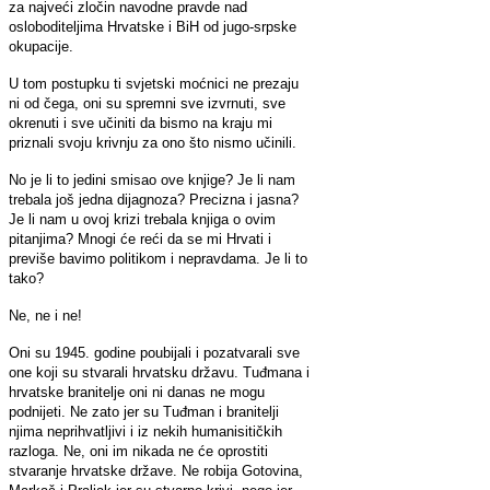
za najveći zločin navodne pravde nad
osloboditeljima Hrvatske i BiH od jugo-srpske
okupacije.
U tom postupku ti svjetski moćnici ne prezaju
ni od čega, oni su spremni sve izvrnuti, sve
okrenuti i sve učiniti da bismo na kraju mi
priznali svoju krivnju za ono što nismo učinili.
No je li to jedini smisao ove knjige? Je li nam
trebala još jedna dijagnoza? Precizna i jasna?
Je li nam u ovoj krizi trebala knjiga o ovim
pitanjima? Mnogi će reći da se mi Hrvati i
previše bavimo politikom i nepravdama. Je li to
tako?
Ne, ne i ne!
Oni su 1945. godine poubijali i pozatvarali sve
one koji su stvarali hrvatsku državu. Tuđmana i
hrvatske branitelje oni ni danas ne mogu
podnijeti. Ne zato jer su Tuđman i branitelji
njima neprihvatljivi i iz nekih humanisitičkih
razloga. Ne, oni im nikada ne će oprostiti
stvaranje hrvatske države. Ne robija Gotovina,