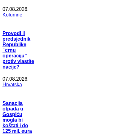
07.08.2026.
Kolumne
Provodi li
predsjednik
Republike
“crnu
operaciju”
protiv vlastite
nacije?
07.08.2026.
Hrvatska
Sanacija
otpada u
Gospiću
mogla bi
koštati i do
125 mil. eura