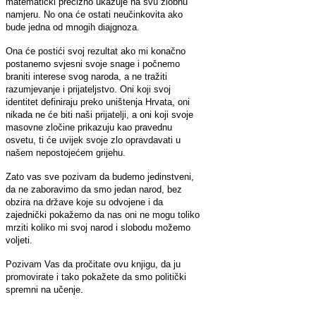
matematički precizno ukazuje na svu zlobnu
namjeru. No ona će ostati neučinkovita ako
bude jedna od mnogih diajgnoza.
Ona će postići svoj rezultat ako mi konačno
postanemo svjesni svoje snage i počnemo
braniti interese svog naroda, a ne tražiti
razumjevanje i prijateljstvo. Oni koji svoj
identitet definiraju preko uništenja Hrvata, oni
nikada ne će biti naši prijatelji, a oni koji svoje
masovne zločine prikazuju kao pravednu
osvetu, ti će uvijek svoje zlo opravdavati u
našem nepostojećem grijehu.
Zato vas sve pozivam da budemo jedinstveni,
da ne zaboravimo da smo jedan narod, bez
obzira na države koje su odvojene i da
zajednički pokažemo da nas oni ne mogu toliko
mrziti koliko mi svoj narod i slobodu možemo
voljeti.
Pozivam Vas da pročitate ovu knjigu, da ju
promovirate i tako pokažete da smo politički
spremni na učenje.