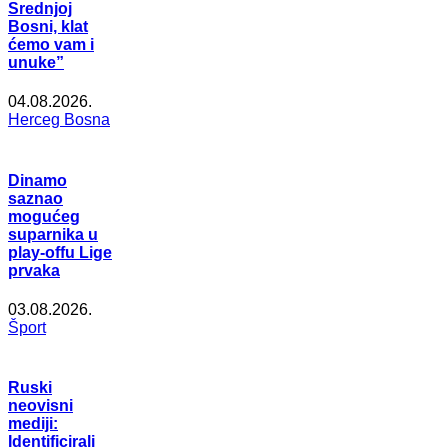
Srednjoj
Bosni, klat
ćemo vam i
unuke”
04.08.2026.
Herceg Bosna
Dinamo
saznao
mogućeg
suparnika u
play-offu Lige
prvaka
03.08.2026.
Šport
Ruski
neovisni
mediji:
Identificirali