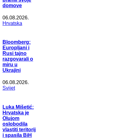
domove
06.08.2026.
Hrvatska
Bloomberg:
Europljani i
Rusi tajno
razgovarali o
miru u
Ukrajini
06.08.2026.
Svijet
Luka Mišetić:
Hrvatska je
Olujom
oslobodila
vlastiti teritorij
i spasila BiH