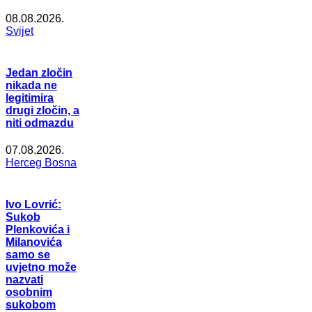
08.08.2026.
Svijet
Jedan zločin
nikada ne
legitimira
drugi zločin, a
niti odmazdu
07.08.2026.
Herceg Bosna
Ivo Lovrić:
Sukob
Plenkovića i
Milanovića
samo se
uvjetno može
nazvati
osobnim
sukobom