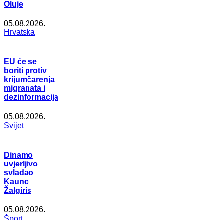
Oluje
05.08.2026.
Hrvatska
EU će se
boriti protiv
krijumčarenja
migranata i
dezinformacija
05.08.2026.
Svijet
Dinamo
uvjerljivo
svladao
Kauno
Žalgiris
05.08.2026.
Šport