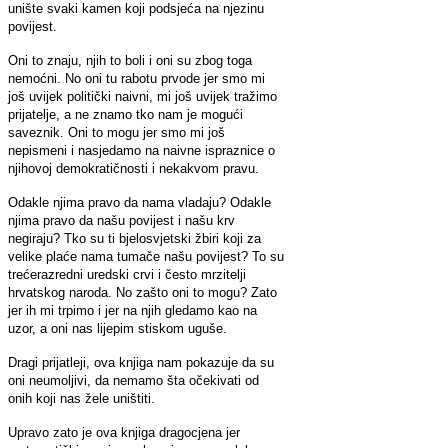
unište svaki kamen koji podsjeća na njezinu
povijest.
Oni to znaju, njih to boli i oni su zbog toga
nemoćni. No oni tu rabotu prvode jer smo mi
još uvijek politički naivni, mi još uvijek tražimo
prijatelje, a ne znamo tko nam je mogući
saveznik. Oni to mogu jer smo mi još
nepismeni i nasjedamo na naivne ispraznice o
njihovoj demokratičnosti i nekakvom pravu.
Odakle njima pravo da nama vladaju? Odakle
njima pravo da našu povijest i našu krv
negiraju? Tko su ti bjelosvjetski žbiri koji za
velike plaće nama tumače našu povijest? To su
trećerazredni uredski crvi i često mrzitelji
hrvatskog naroda. No zašto oni to mogu? Zato
jer ih mi trpimo i jer na njih gledamo kao na
uzor, a oni nas lijepim stiskom uguše.
Dragi prijatleji, ova knjiga nam pokazuje da su
oni neumoljivi, da nemamo šta očekivati od
onih koji nas žele uništiti.
Upravo zato je ova knjiga dragocjena jer