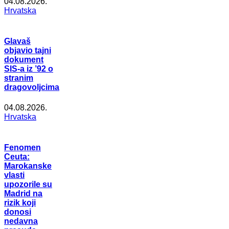
04.08.2026.
Hrvatska
Glavaš
objavio tajni
dokument
SIS-a iz ’92 o
stranim
dragovoljcima
04.08.2026.
Hrvatska
Fenomen
Ceuta:
Marokanske
vlasti
upozorile su
Madrid na
rizik koji
donosi
nedavna