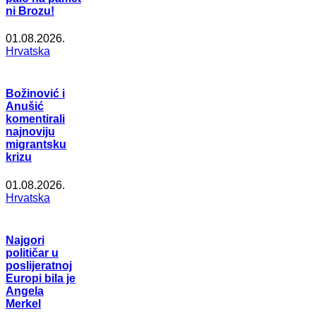
ni Brozu!
01.08.2026.
Hrvatska
Božinović i
Anušić
komentirali
najnoviju
migrantsku
krizu
01.08.2026.
Hrvatska
Najgori
političar u
poslijeratnoj
Europi bila je
Angela
Merkel