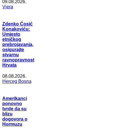
09.08.2026.
Vjera
Zdenko Ćosić
Konakoviću:
Umjesto
etničkog
prebrojavanja,
osigurajte
stvarnu
ravnopravnost
Hrvata
08.08.2026.
Herceg Bosna
Amerikanci
ponovno
tvrde da su
blizu
dogovora o
Hormuzu