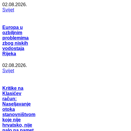
02.08.2026.
Svijet
Europa u
ozbiljnim
problemima
zbog niskih
vodostaja
Rijeka
02.08.2026.
Svijet
Kritike na
Klasićev
račun:
Naseljavanje
otoka
stanovništvom
koje nije
hrvatsko, nije
palo na pamet