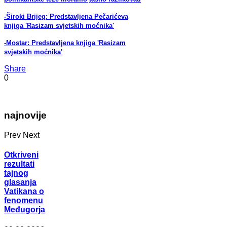
-Široki Brijeg: Predstavljena Pečarićeva
knjiga 'Rasizam svjetskih moćnika'
-Mostar: Predstavljena knjiga 'Rasizam
svjetskih moćnika'
Share
0
najnovije
Prev
Next
Otkriveni
rezultati
tajnog
glasanja
Vatikana o
fenomenu
Međugorja