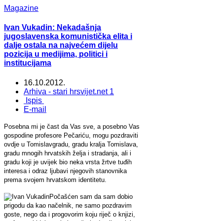
Magazine
Ivan Vukadin: Nekadašnja
jugoslavenska komunistička elita i
dalje ostala na najvećem dijelu
pozicija u medijima, politici i
institucijama
16.10.2012.
Arhiva - stari hrsvijet.net 1
Ispis
E-mail
Posebna mi je čast da Vas sve, a posebno Vas
gospodine profesore Pečariću, mogu pozdraviti
ovdje u Tomislavgradu, gradu kralja Tomislava,
gradu mnogih hrvatskih želja i stradanja, ali i
gradu koji je uvijek bio neka vrsta žrtve tuđih
interesa i odraz ljubavi njegovih stanovnika
prema svojem hrvatskom identitetu.
Počašćen sam da sam dobio
prigodu da kao načelnik, ne samo pozdravim
goste, nego da i progovorim koju riječ o knjizi,