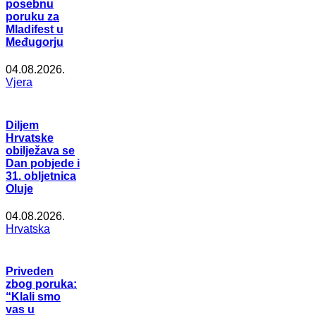
posebnu
poruku za
Mladifest u
Međugorju
04.08.2026.
Vjera
Diljem
Hrvatske
obilježava se
Dan pobjede i
31. obljetnica
Oluje
04.08.2026.
Hrvatska
Priveden
zbog poruka:
“Klali smo
vas u