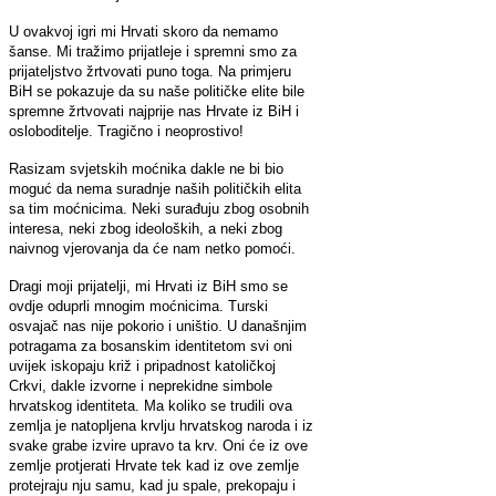
U ovakvoj igri mi Hrvati skoro da nemamo
šanse. Mi tražimo prijatleje i spremni smo za
prijateljstvo žrtvovati puno toga. Na primjeru
BiH se pokazuje da su naše političke elite bile
spremne žrtvovati najprije nas Hrvate iz BiH i
osloboditelje. Tragično i neoprostivo!
Rasizam svjetskih moćnika dakle ne bi bio
moguć da nema suradnje naših političkih elita
sa tim moćnicima. Neki surađuju zbog osobnih
interesa, neki zbog ideoloških, a neki zbog
naivnog vjerovanja da će nam netko pomoći.
Dragi moji prijatelji, mi Hrvati iz BiH smo se
ovdje oduprli mnogim moćnicima. Turski
osvajač nas nije pokorio i uništio. U današnjim
potragama za bosanskim identitetom svi oni
uvijek iskopaju križ i pripadnost katoličkoj
Crkvi, dakle izvorne i neprekidne simbole
hrvatskog identiteta. Ma koliko se trudili ova
zemlja je natopljena krvlju hrvatskog naroda i iz
svake grabe izvire upravo ta krv. Oni će iz ove
zemlje protjerati Hrvate tek kad iz ove zemlje
protejraju nju samu, kad ju spale, prekopaju i