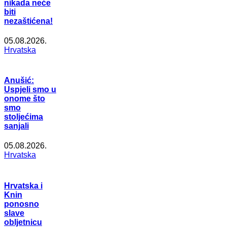
nikada neće
biti
nezaštićena!
05.08.2026.
Hrvatska
Anušić:
Uspjeli smo u
onome što
smo
stoljećima
sanjali
05.08.2026.
Hrvatska
Hrvatska i
Knin
ponosno
slave
obljetnicu