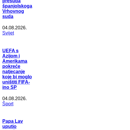
presuda
španjolskoga
Vrhovnog
suda
04.08.2026.
Svijet
UEFA s
Azijom i
Amerikama
pokreće
natjecanje
koje bi moglo
uništiti FIFA-
ino SP
04.08.2026.
Šport
Papa Lav
uputio