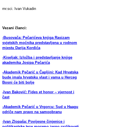
mr.sci. Ivan Vukadin
Vezani članci:
-Busovača: Pečarićeva knjiga Rasizam
svjetskih moćnika predstavljena u rodnom
mjestu Darija Kordića
-Kiseljak: Izložba i predstavljanje knjige
akademika Josipa Pečarića
-Akademik Pečarić u Čapljini: Kad Hrvatska
bude imala hrvatsku vlast i vama u Herceg
Bosni će biti bolje
-Ivan Baković: Fides et honor – vjernost i
čast
-Akademik Pečarić u Vrgorcu: Sud u Haagu
odriče nam pravo na samoobranu
-Ivan Zlopaša: Povijesne činjenice i
politikantske teze moramo jasno razlikovati