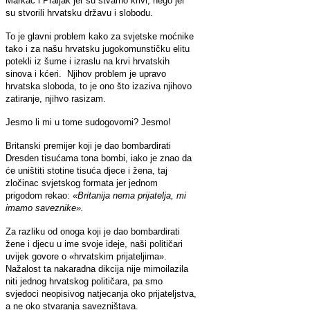
Markač i Praljak jer su stvarno krivi, nego jer
su stvorili hrvatsku državu i slobodu.
To je glavni problem kako za svjetske moćnike
tako i za našu hrvatsku jugokomunstičku elitu
potekli iz šume i izraslu na krvi hrvatskih
sinova i kćeri. Njihov problem je upravo
hrvatska sloboda, to je ono što izaziva njihovo
zatiranje, njihvo rasizam.
Jesmo li mi u tome sudogovorni? Jesmo!
Britanski premijer koji je dao bombardirati
Dresden tisućama tona bombi, iako je znao da
će uništiti stotine tisuća djece i žena, taj
zločinac svjetskog formata jer jednom
prigodom rekao:
«Britanija nema prijatelja, mi
imamo saveznike».
Za razliku od onoga koji je dao bombardirati
žene i djecu u ime svoje ideje, naši političari
uvijek govore o «hrvatskim prijateljima».
Nažalost ta nakaradna dikcija nije mimoilazila
niti jednog hrvatskog političara, pa smo
svjedoci neopisivog natjecanja oko prijateljstva,
a ne oko stvaranja savezništava.