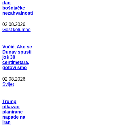
dan
bošnjačke
nezahvalnosti
02.08.2026.
Gost kolumne
Vučić: Ako se
Dunav spusti
još 30
centimetara,
gotovi smo
02.08.2026.
Svijet
Trump
otkazao
planirane
napade na
Iran