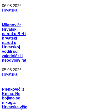
06.08.2026.
Hrvatska
Milanović:
Hrvatski
narod u BiH i
hrvatski
narod u
Hrvatskoj
vodili su
zajednički i
neodvojiv rat
05.08.2026.
Hrvatska
Plenković iz
Knina: Ne
bojimo se
nikoga,
Hrvatska više