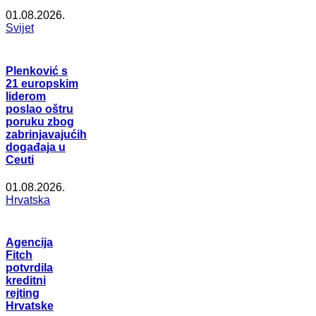
01.08.2026.
Svijet
Plenković s
21 europskim
liderom
poslao oštru
poruku zbog
zabrinjavajućih
događaja u
Ceuti
01.08.2026.
Hrvatska
Agencija
Fitch
potvrdila
kreditni
rejting
Hrvatske