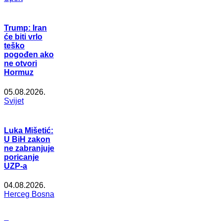
Trump: Iran
će biti vrlo
teško
pogođen ako
ne otvori
Hormuz
05.08.2026.
Svijet
Luka Mišetić:
U BiH zakon
ne zabranjuje
poricanje
UZP-a
04.08.2026.
Herceg Bosna