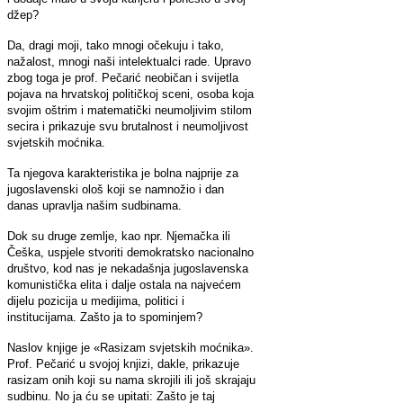
džep?
Da, dragi moji, tako mnogi očekuju i tako,
nažalost, mnogi naši intelektualci rade. Upravo
zbog toga je prof. Pečarić neobičan i svijetla
pojava na hrvatskoj političkoj sceni, osoba koja
svojim oštrim i matematički neumoljivim stilom
secira i prikazuje svu brutalnost i neumoljivost
svjetskih moćnika.
Ta njegova karakteristika je bolna najprije za
jugoslavenski ološ koji se namnožio i dan
danas upravlja našim sudbinama.
Dok su druge zemlje, kao npr. Njemačka ili
Češka, uspjele stvoriti demokratsko nacionalno
društvo, kod nas je nekadašnja jugoslavenska
komunistička elita i dalje ostala na najvećem
dijelu pozicija u medijima, politici i
institucijama. Zašto ja to spominjem?
Naslov knjige je «Rasizam svjetskih moćnika».
Prof. Pečarić u svojoj knjizi, dakle, prikazuje
rasizam onih koji su nama skrojili ili još skrajaju
sudbinu. No ja ću se upitati: Zašto je taj