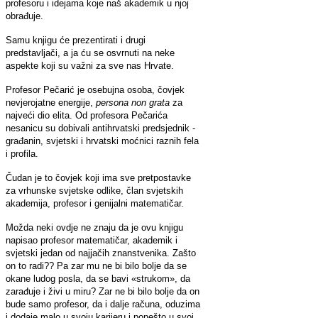
profesoru i idejama koje naš akademik u njoj
obrađuje.
Samu knjigu će prezentirati i drugi
predstavljači, a ja ću se osvrnuti na neke
aspekte koji su važni za sve nas Hrvate.
Profesor Pečarić je osebujna osoba, čovjek
nevjerojatne energije,
persona non grata
za
najveći dio elita. Od profesora Pečarića
nesanicu su dobivali antihrvatski predsjednik -
građanin, svjetski i hrvatski moćnici raznih fela
i profila.
Čudan je to čovjek koji ima sve pretpostavke
za vrhunske svjetske odlike, član svjetskih
akademija, profesor i genijalni matematičar.
Možda neki ovdje ne znaju da je ovu knjigu
napisao profesor matematičar, akademik i
svjetski jedan od najjačih znanstvenika. Zašto
on to radi?? Pa zar mu ne bi bilo bolje da se
okane ludog posla, da se bavi «strukom», da
zarađuje i živi u miru? Zar ne bi bilo bolje da on
bude samo profesor, da i dalje računa, oduzima
i dodaje malo u svoju karijeru i ponešto u svoj