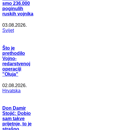
smo 236.000
poginulih
ruskih vojnika
03.08.2026.
Svijet
Što je
prethodilo
Vojno-
redarstvenoj
operaciji
"Oluja"
02.08.2026.
Hrvatska
Don Damir
Stojić: Dobio
sam takve
prijetnje, to je
strašno