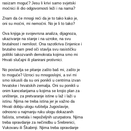
rasizam moguć? Jesu li krivi samo svjetski
moćnici ili dio odgovornosti leži i na nama?
Znam da će mnogi reći da je to tako kako je,
oni su moćni, mi nemoćni. No je li to tako?
Ova knjiga je svojevrsna analiza, dijagnoza,
ukazivanje na stanje i na uzroke, na svu
brutalnost i nemilost. Ona razotkriva činjenice i
brutalno nam pred oči stavlja svu rasističku
politiki takozvanih demokrata kojima smo mi
Hrvati slučajni ili planirani protivnici.
No postavlja se pitanje zašto baš mi, zašto je
to moguće? Uzroci su mnogoslojni, a svi mi
smo iskusili da su oni ponikli u centrima izvan
hrvatske i hrvatskih zemalja. Oni su ponikli u
onim kancelarijama u kojima se krojio plan za
uništenje, za pretvaranje istine u laž i laži u
istinu. Njima ne treba istina jer je važno da
Hrvati dobiju ulogu rušitelja Jugoslavije,
odnosno u najmanju ruku ulogu dokazanih
fašista, smetala i nepoželjnih uzurpatora. Njima
treba opravdanje za nečinidbu u Srebrenici,
Vukovaru ili Škabrnji. Njima treba opravdanje