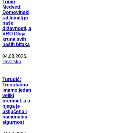
Tomo
Medved:
Domovinski
rat temelj je
naše
državnosti, a
VRO Oluja
kruna svih
naših bitaka
04.08.2026.
Hrvatska
Turudić:
Trenutačno
imamo jedan
veliki
predmet, a u
njega je
uključena i
nacionalna
sigurnost