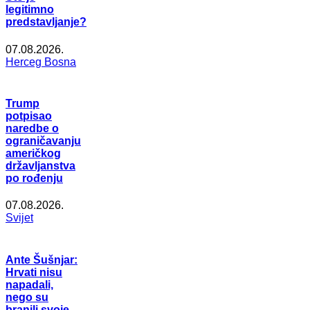
legitimno
predstavljanje?
07.08.2026.
Herceg Bosna
Trump
potpisao
naredbe o
ograničavanju
američkog
državljanstva
po rođenju
07.08.2026.
Svijet
Ante Šušnjar:
Hrvati nisu
napadali,
nego su
branili svoje