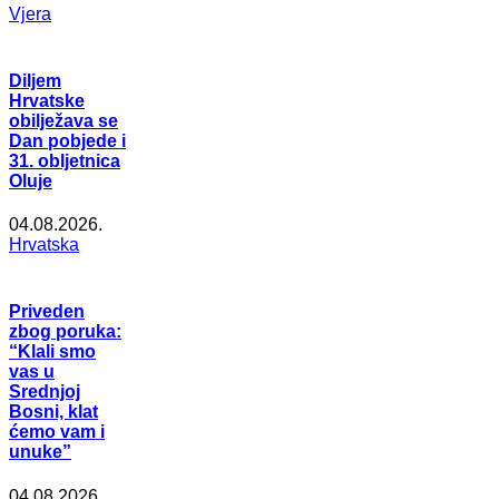
Vjera
Diljem
Hrvatske
obilježava se
Dan pobjede i
31. obljetnica
Oluje
04.08.2026.
Hrvatska
Priveden
zbog poruka:
“Klali smo
vas u
Srednjoj
Bosni, klat
ćemo vam i
unuke”
04.08.2026.