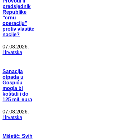
Provodi li
predsjednik
Republike
“crnu
operaciju”
protiv vlastite
nacije?
07.08.2026.
Hrvatska
Sanacija
otpada u
Gospiću
mogla bi
koštati i do
125 mil. eura
07.08.2026.
Hrvatska
Mišetić: Svih