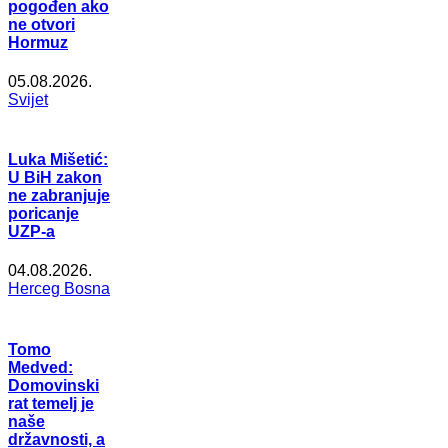
pogođen ako
ne otvori
Hormuz
05.08.2026.
Svijet
Luka Mišetić:
U BiH zakon
ne zabranjuje
poricanje
UZP-a
04.08.2026.
Herceg Bosna
Tomo
Medved:
Domovinski
rat temelj je
naše
državnosti, a