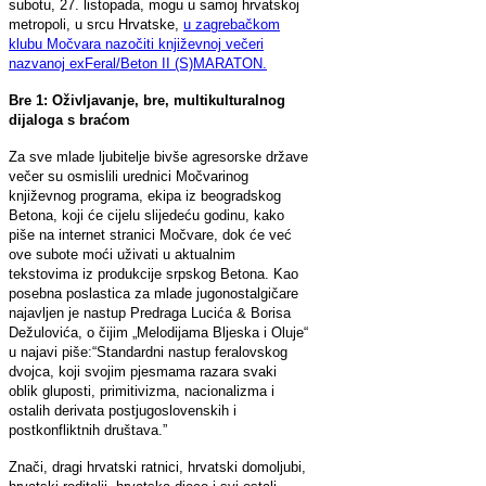
subotu, 27. listopada, mogu u samoj hrvatskoj
metropoli, u srcu Hrvatske,
u zagrebačkom
klubu Močvara nazočiti književnoj večeri
nazvanoj exFeral/Beton II (S)MARATON.
Bre 1: Oživljavanje, bre, multikulturalnog
dijaloga s braćom
Za sve mlade ljubitelje bivše agresorske države
večer su osmislili urednici Močvarinog
književnog programa, ekipa iz beogradskog
Betona, koji će cijelu slijedeću godinu, kako
piše na internet stranici Močvare, dok će već
ove subote moći uživati u aktualnim
tekstovima iz produkcije srpskog Betona. Kao
posebna poslastica za mlade jugonostalgičare
najavljen je nastup Predraga Lucića & Borisa
Dežulovića, o čijim „Melodijama Bljeska i Oluje“
u najavi piše:“Standardni nastup feralovskog
dvojca, koji svojim pjesmama razara svaki
oblik gluposti, primitivizma, nacionalizma i
ostalih derivata postjugoslovenskih i
postkonfliktnih društava.”
Znači, dragi hrvatski ratnici, hrvatski domoljubi,