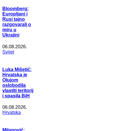
Bloomberg:
Europljani i
Rusi tajno
razgovarali o
miru u
Ukrajini
06.08.2026.
Svijet
Luka Mišetić:
Hrvatska je
Olujom
oslobodila
vlastiti teritorij
i spasila BiH
06.08.2026.
Hrvatska
Milanović: