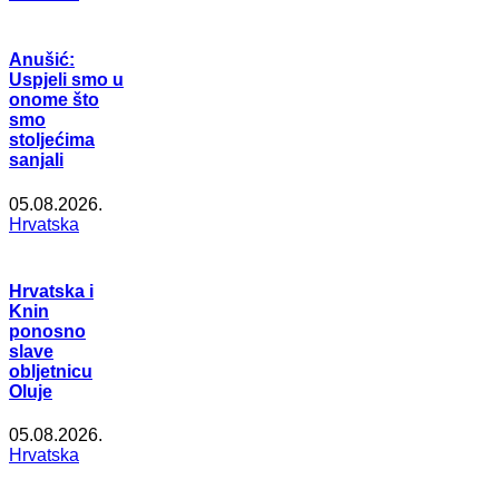
Anušić:
Uspjeli smo u
onome što
smo
stoljećima
sanjali
05.08.2026.
Hrvatska
Hrvatska i
Knin
ponosno
slave
obljetnicu
Oluje
05.08.2026.
Hrvatska