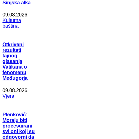
Sinjska alka
09.08.2026.
Kulturna
baština
Otkriveni
rezultati
tajnog
glasanja
Vatikana o
fenomenu
Međugorja
09.08.2026.
Vjera
Plenković:
Moraju biti
procesuirani
svi oni koji su
odgovorni da