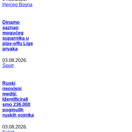
Herceg Bosna
Dinamo
saznao
mogućeg
suparnika u
play-offu Lige
prvaka
03.08.2026.
Šport
Ruski
neovisni
mediji:
Identificirali
smo 236.000
poginulih
ruskih vojnika
03.08.2026.