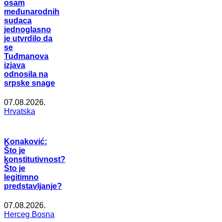
osam
međunarodnih
sudaca
jednoglasno
je utvrdilo da
se
Tuđmanova
izjava
odnosila na
srpske snage
07.08.2026.
Hrvatska
Konaković:
Što je
konstitutivnost?
Što je
legitimno
predstavljanje?
07.08.2026.
Herceg Bosna