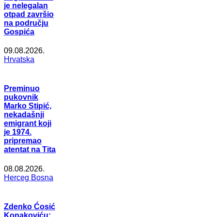
je nelegalan
otpad završio
na području
Gospića
09.08.2026.
Hrvatska
Preminuo
pukovnik
Marko Stipić,
nekadašnji
emigrant koji
je 1974.
pripremao
atentat na Tita
08.08.2026.
Herceg Bosna
Zdenko Ćosić
Konakoviću: