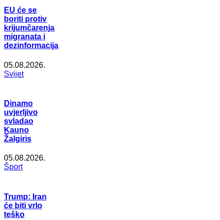
EU će se
boriti protiv
krijumčarenja
migranata i
dezinformacija
05.08.2026.
Svijet
Dinamo
uvjerljivo
svladao
Kauno
Žalgiris
05.08.2026.
Šport
Trump: Iran
će biti vrlo
teško