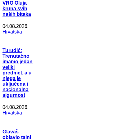
VRO Oluja
kruna svih
naših bitaka
04.08.2026.
Hrvatska
Turudić:
Trenutačno
imamo jedan
veliki
predmet, a u
njega je
uključena i
nacionalna
sigurnost
04.08.2026.
Hrvatska
Glavaš
objavio tajni