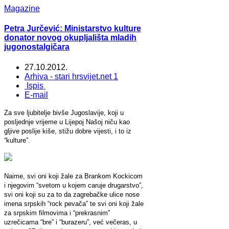
Magazine
Petra Jurčević: Ministarstvo kulture
donator novog okupljališta mladih
jugonostalgičara
27.10.2012.
Arhiva - stari hrsvijet.net 1
Ispis
E-mail
Za sve ljubitelje bivše Jugoslavije, koji u
posljednje vrijeme u Lijepoj Našoj niču kao
gljive poslije kiše, stižu dobre vijesti, i to iz
“kulture”.
Naime, svi oni koji žale za Brankom Kockicom
i njegovim “svetom u kojem caruje drugarstvo”,
svi oni koji su za to da zagrebačke ulice nose
imena srpskih “rock pevača” te svi oni koji žale
za srpskim filmovima i “prekrasnim”
uzrečicama “bre” i “burazeru”, već večeras, u