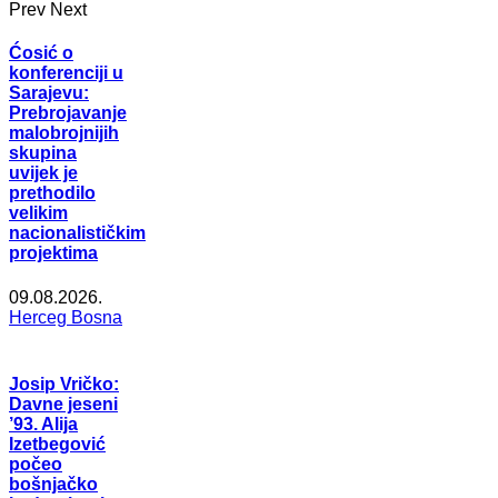
Prev
Next
Ćosić o
konferenciji u
Sarajevu:
Prebrojavanje
malobrojnijih
skupina
uvijek je
prethodilo
velikim
nacionalističkim
projektima
09.08.2026.
Herceg Bosna
Josip Vričko:
Davne jeseni
’93. Alija
Izetbegović
počeo
bošnjačko