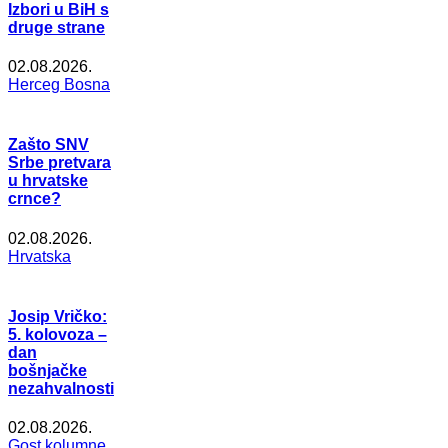
Izbori u BiH s
druge strane
02.08.2026.
Herceg Bosna
Zašto SNV
Srbe pretvara
u hrvatske
crnce?
02.08.2026.
Hrvatska
Josip Vričko:
5. kolovoza –
dan
bošnjačke
nezahvalnosti
02.08.2026.
Gost kolumne