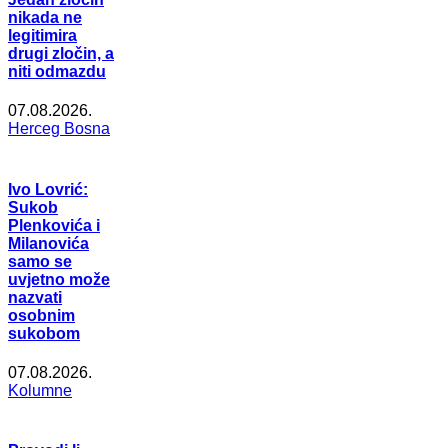
nikada ne
legitimira
drugi zločin, a
niti odmazdu
07.08.2026.
Herceg Bosna
Ivo Lovrić:
Sukob
Plenkovića i
Milanovića
samo se
uvjetno može
nazvati
osobnim
sukobom
07.08.2026.
Kolumne