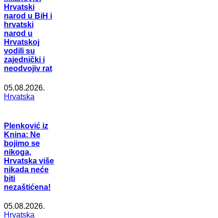
Hrvatski
narod u BiH i
hrvatski
narod u
Hrvatskoj
vodili su
zajednički i
neodvojiv rat
05.08.2026.
Hrvatska
Plenković iz
Knina: Ne
bojimo se
nikoga,
Hrvatska više
nikada neće
biti
nezaštićena!
05.08.2026.
Hrvatska