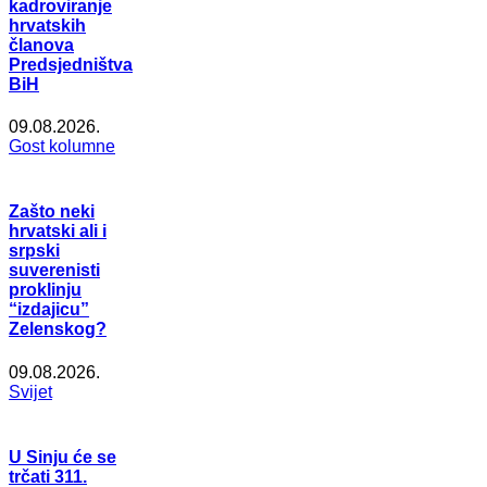
kadroviranje
hrvatskih
članova
Predsjedništva
BiH
09.08.2026.
Gost kolumne
Zašto neki
hrvatski ali i
srpski
suverenisti
proklinju
“izdajicu”
Zelenskog?
09.08.2026.
Svijet
U Sinju će se
trčati 311.