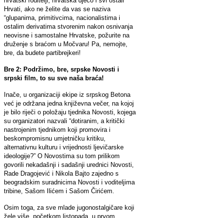
hrvatski roditelji, hrvatska djeco i svi ostali
Hrvati, ako ne želite da vas se naziva
“glupanima, primitivcima, nacionalistima i
ostalim derivatima stvorenim nakon osnivanja
neovisne i samostalne Hrvatske, požurite na
druženje s braćom u Močvaru! Pa, nemojte,
bre, da budete partibrejkeri!
Bre 2: Podržimo, bre, srpske Novosti i
srpski film, to su sve naša braća!
Inače, u organizaciji ekipe iz srpskog Betona
već je održana jedna književna večer, na kojoj
je bilo riječi o položaju tjednika Novosti, kojega
su organizatori nazvali “dotiranim, a kritički
nastrojenim tjednikom koji promovira i
beskompromisnu umjetničku kritiku,
alternativnu kulturu i vrijednosti ljevičarske
ideologije?” O Novostima su tom prilikom
govorili nekadašnji i sadašnji urednici Novosti,
Rade Dragojević i Nikola Bajto zajedno s
beogradskim suradnicima Novosti i voditeljima
tribine, Sašom Ilićem i Sašom Čirićem.
Osim toga, za sve mlade jugonostalgičare koji
žele više, početkom listopada, u prvom