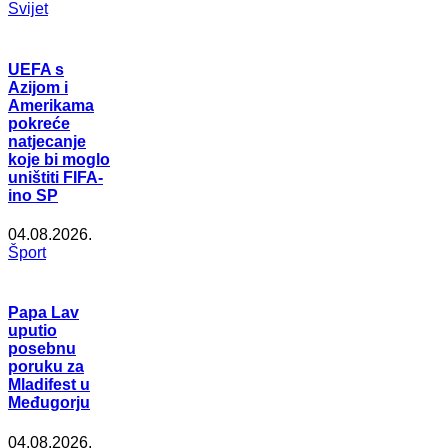
Svijet
UEFA s
Azijom i
Amerikama
pokreće
natjecanje
koje bi moglo
uništiti FIFA-
ino SP
04.08.2026.
Šport
Papa Lav
uputio
posebnu
poruku za
Mladifest u
Međugorju
04.08.2026.