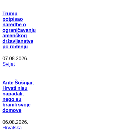
Trump
potpisao
naredbe o
ograničavanju
američkog
državljanstva
po rođenju
07.08.2026.
Svijet
Ante Šušnjar:
Hrvati nisu
napadali,
nego su
branili svoje
domove
06.08.2026.
Hrvatska