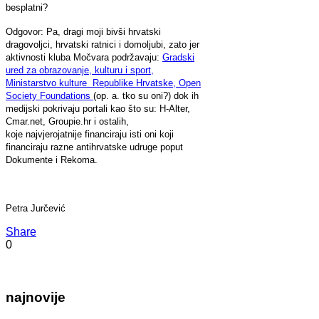
besplatni?
Odgovor: Pa, dragi moji bivši hrvatski
dragovoljci, hrvatski ratnici i domoljubi, zato jer
aktivnosti kluba Močvara podržavaju:
Gradski
ured za obrazovanje, kulturu i sport,
Ministarstvo kulture Republike Hrvatske, Open
Society Foundations
(op. a. tko su oni?) dok ih
medijski pokrivaju portali kao što su: H-Alter,
Cmar.net, Groupie.hr i ostalih,
koje najvjerojatnije financiraju isti oni koji
financiraju razne antihrvatske udruge poput
Dokumente i Rekoma.
Petra Jurčević
Share
0
najnovije