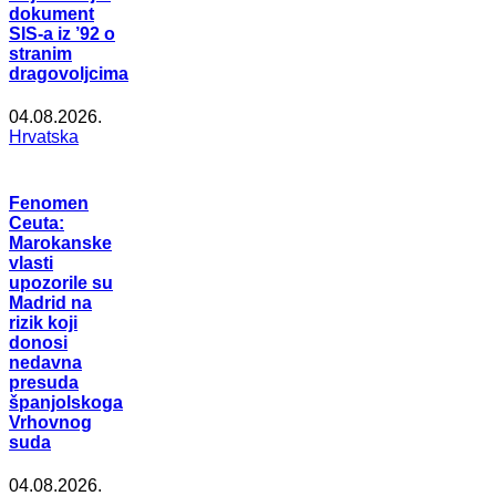
dokument
SIS-a iz ’92 o
stranim
dragovoljcima
04.08.2026.
Hrvatska
Fenomen
Ceuta:
Marokanske
vlasti
upozorile su
Madrid na
rizik koji
donosi
nedavna
presuda
španjolskoga
Vrhovnog
suda
04.08.2026.