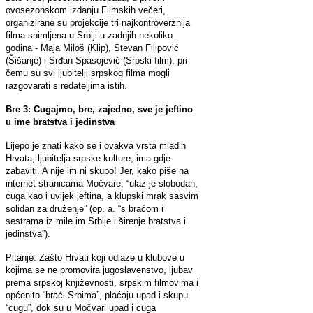
ovosezonskom izdanju Filmskih večeri,
organizirane su projekcije tri najkontroverznija
filma snimljena u Srbiji u zadnjih nekoliko
godina - Maja Miloš (Klip), Stevan Filipović
(Šišanje) i Srđan Spasojević (Srpski film), pri
čemu su svi ljubitelji srpskog filma mogli
razgovarati s redateljima istih.
Bre 3: Cugajmo, bre, zajedno, sve je jeftino
u ime bratstva i jedinstva
Lijepo je znati kako se i ovakva vrsta mladih
Hrvata, ljubitelja srpske kulture, ima gdje
zabaviti. A nije im ni skupo! Jer, kako piše na
internet stranicama Močvare, “ulaz je slobodan,
cuga kao i uvijek jeftina, a klupski mrak sasvim
solidan za druženje” (op. a. “s braćom i
sestrama iz mile im Srbije i širenje bratstva i
jedinstva”).
Pitanje: Zašto Hrvati koji odlaze u klubove u
kojima se ne promovira jugoslavenstvo, ljubav
prema srpskoj književnosti, srpskim filmovima i
općenito “braći Srbima”, plaćaju upad i skupu
“cugu”, dok su u Močvari upad i cuga