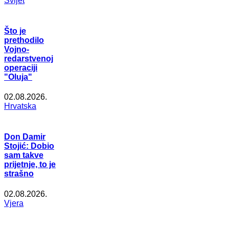
Svijet
Što je
prethodilo
Vojno-
redarstvenoj
operaciji
"Oluja"
02.08.2026.
Hrvatska
Don Damir
Stojić: Dobio
sam takve
prijetnje, to je
strašno
02.08.2026.
Vjera