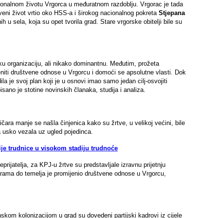
ionalnom životu Vrgorca u međuratnom razdoblju. Vrgorac je tada
tveni život vrtio oko HSS-a i širokog nacionalnog pokreta
Stjepana
u sela, koja su opet tvorila grad. Stare vrgorske obitelji bile su
u organizaciju, ali nikako dominantnu. Međutim, prožeta
eniti društvene odnose u Vrgorcu i domoći se apsolutne vlasti. Dok
a je svoj plan koji je u osnovi imao samo jedan cilj-osvojiti
sano je stotine novinskih članaka, studija i analiza.
ičara manje se našla činjenica kako su žrtve, u velikoj većini, bile
ka usko vezala uz ugled pojedinca.
ije trudnice u visokom stadiju trudnoće
rijatelja, za KPJ-u žrtve su predstavljale izravnu prijetnju
barama do temelja je promijenio društvene odnose u Vrgorcu,
nskom kolonizacijom u grad su dovedeni partijski kadrovi iz cijele