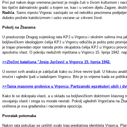
Prvi put nakon dugo vremena javnost je mogla čuti o živom kulturnom i nac
bio tipični dalmatinski gradić u kojem se, kao i u većem dijelu Zagore, druš
Radića
. Samo mjesto Vrgorac sastojalo se od nekoliko prezimena podijeljenih 
duboko prožete katolicizmom i usko vezane uz crkveni život.
Pokolj na Žbarama
U praskozorje Drugog svjetskog rata KPJ u Vrgorcu i okolnim selima ima jak
boljševičkom ideologijom ćelija KPJ u Vrgorcu odlučila je pošto poto promij
je trajao pravedan otpor naroda protiv okupatora ćelija KPJ u Vrgorcu provodil
apsolutnu vlast. O pokolju nedužnih mještana u Vrgorcu 15. lipnja 1942. napi
>>Zločini bataljuna "Josip Jurčević u Vrgorcu 15. lipnja 1942.
U osnovi svih analiza je zaključak kako su žrtve nevini ljudi. U fokusu analit
imućni i ugledni ljudi u tadašnjem Vrgorcu. Bilo je to vrijeme kada se politi
>>Tajna masovne grobnice u Vrgorcu: Partizanski egzekutori ubili i dv
Kako bi se dokopala vlasti, a u skladu sa boljševičkom doktrinom klasnog nep
osvajanju vlasti i stoga su morale nestati. Pokolj uglednih Vrgorčana na Ž
uništena je sva građanska i nacionalna opozicija.
Povratak potomaka
Nakon rata pokušao se uništiti svaki trag predratnog identiteta Vrgorca. Pla