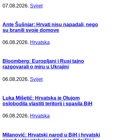
07.08.2026.
Svijet
Ante Šušnjar: Hrvati nisu napadali, nego
su branili svoje domove
06.08.2026.
Hrvatska
Bloomberg: Europljani i Rusi tajno
razgovarali o miru u Ukrajini
06.08.2026.
Svijet
Luka Mišetić: Hrvatska je Olujom
oslobodila vlastiti teritorij i spasila BiH
06.08.2026.
Hrvatska
Milanović: Hrvatski narod u BiH i hrvatski