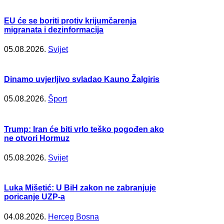
EU će se boriti protiv krijumčarenja
migranata i dezinformacija
05.08.2026.
Svijet
Dinamo uvjerljivo svladao Kauno Žalgiris
05.08.2026.
Šport
Trump: Iran će biti vrlo teško pogođen ako
ne otvori Hormuz
05.08.2026.
Svijet
Luka Mišetić: U BiH zakon ne zabranjuje
poricanje UZP-a
04.08.2026.
Herceg Bosna