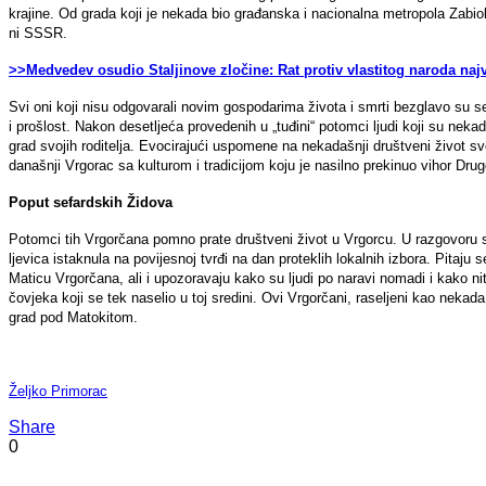
krajine. Od grada koji je nekada bio građanska i nacionalna metropola Zabio
ni SSSR.
>>Medvedev osudio Staljinove zločine: Rat protiv vlastitog naroda najv
Svi oni koji nisu odgovarali novim gospodarima života i smrti bezglavo su se 
i prošlost. Nakon desetljeća provedenih u „tuđini“ potomci ljudi koji su nekada
grad svojih roditelja. Evocirajući uspomene na nekadašnji društveni život s
današnji Vrgorac sa kulturom i tradicijom koju je nasilno prekinuo vihor Dru
Poput sefardskih Židova
Potomci tih Vrgorčana pomno prate društveni život u Vrgorcu. U razgovoru s
ljevica istaknula na povijesnoj tvrđi na dan proteklih lokalnih izbora. Pitaju se
Maticu Vrgorčana, ali i upozoravaju kako su ljudi po naravi nomadi i kako 
čovjeka koji se tek naselio u toj sredini. Ovi Vrgorčani, raseljeni kao nekad
grad pod Matokitom.
Željko Primorac
Share
0