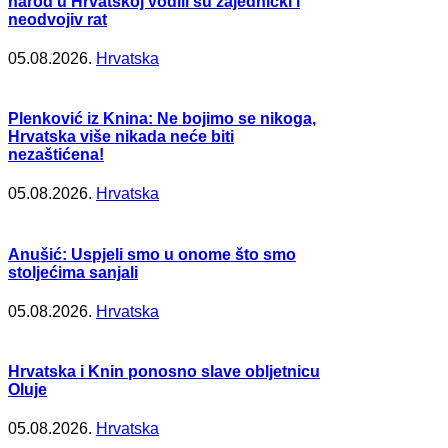
narod u Hrvatskoj vodili su zajednički i
neodvojiv rat
05.08.2026.
Hrvatska
Plenković iz Knina: Ne bojimo se nikoga,
Hrvatska više nikada neće biti
nezaštićena!
05.08.2026.
Hrvatska
Anušić: Uspjeli smo u onome što smo
stoljećima sanjali
05.08.2026.
Hrvatska
Hrvatska i Knin ponosno slave obljetnicu
Oluje
05.08.2026.
Hrvatska