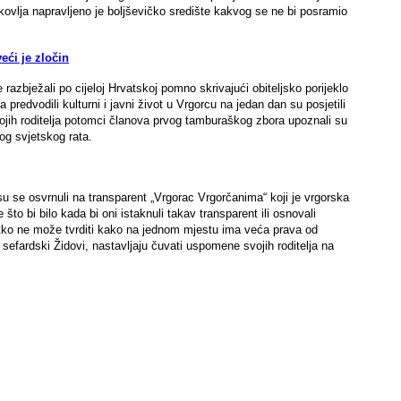
kovlja napravljeno je boljševičko središte kakvog se ne bi posramio
eći je zločin
razbježali po cijeloj Hrvatskoj pomno skrivajući obiteljsko porijeklo
 predvodili kulturni i javni život u Vrgorcu na jedan dan su posjetili
vojih roditelja potomci članova prvog tamburaškog zbora upoznali su
gog svjetskog rata.
u se osvrnuli na transparent „Vrgorac Vrgorčanima“ koji je vrgorska
 što bi bilo kada bi oni istaknuli takav transparent ili osnovali
nitko ne može tvrditi kako na jednom mjestu ima veća prava od
a sefardski Židovi, nastavljaju čuvati uspomene svojih roditelja na