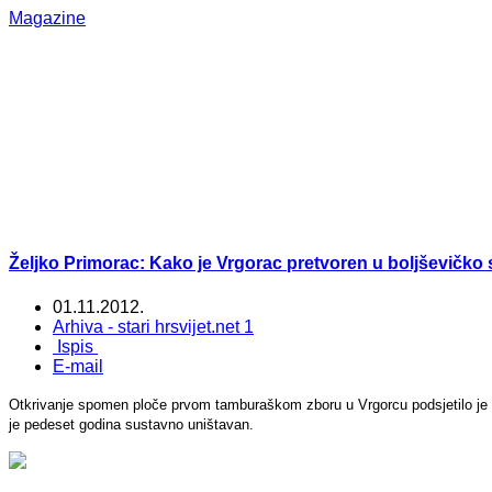
Magazine
Željko Primorac: Kako je Vrgorac pretvoren u boljševičko
01.11.2012.
Arhiva - stari hrsvijet.net 1
Ispis
E-mail
Otkrivanje spomen ploče prvom tamburaškom zboru u Vrgorcu podsjetilo je s
je pedeset godina sustavno uništavan.