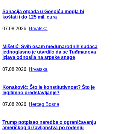
Sanacija otpada u Gospiću mogla bi
koštati i do 125 mil. eura
07.08.2026.
Hrvatska
Mišetić: Svih osam međunarodnih sudaca
jednoglasno je utvrdilo da se Tuđmanova
izjava odnosila na srpske snage
07.08.2026.
Hrvatska
Konaković: Što je konstitutivnost? Što je
legitimno predstavljanje?
07.08.2026.
Herceg Bosna
Trump potpisao naredbe o ograničavanju
američkog državljanstva po rođenju