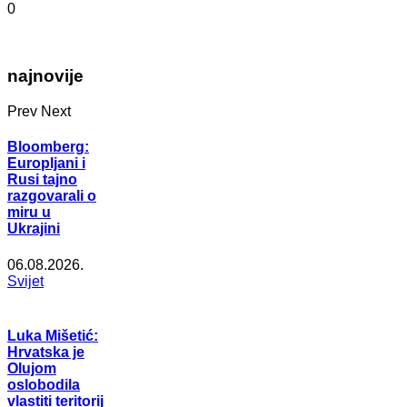
0
najnovije
Prev
Next
Bloomberg:
Europljani i
Rusi tajno
razgovarali o
miru u
Ukrajini
06.08.2026.
Svijet
Luka Mišetić:
Hrvatska je
Olujom
oslobodila
vlastiti teritorij