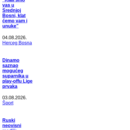
vas u
Srednjoj
Bosni, klat
ćemo vam i
unuke”
04.08.2026.
Herceg Bosna
Dinamo
saznao
mogućeg
suparnika u
play-offu Lige
prvaka
03.08.2026.
Šport
Ruski
neovisni