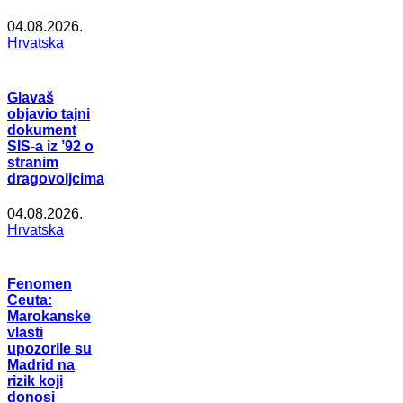
04.08.2026.
Hrvatska
Glavaš
objavio tajni
dokument
SIS-a iz ’92 o
stranim
dragovoljcima
04.08.2026.
Hrvatska
Fenomen
Ceuta:
Marokanske
vlasti
upozorile su
Madrid na
rizik koji
donosi