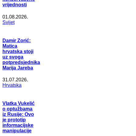
vrijednosti
01.08.2026.
Svijet
Damir Zorić:
Matica
hrvatska stoji
uz svoga
potpredsjednika
Marija Jareba
31.07.2026.
Hrvatska
Vlatka Vukelić
o optužbama
iz Rusije: Ovo
je prototip
informacijske
manipulacije