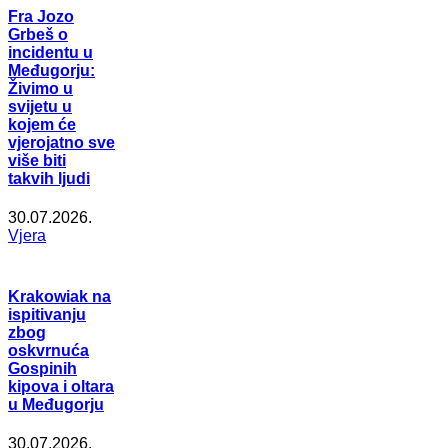
Fra Jozo
Grbeš o
incidentu u
Međugorju:
Živimo u
svijetu u
kojem će
vjerojatno sve
više biti
takvih ljudi
30.07.2026.
Vjera
Krakowiak na
ispitivanju
zbog
oskvrnuća
Gospinih
kipova i oltara
u Međugorju
30.07.2026.