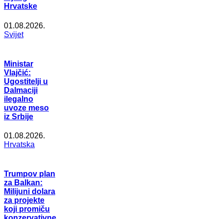
Hrvatske
01.08.2026.
Svijet
Ministar
Vlajčić:
Ugostitelji u
Dalmaciji
ilegalno
uvoze meso
iz Srbije
01.08.2026.
Hrvatska
Trumpov plan
za Balkan:
Milijuni dolara
za projekte
koji promiču
konzervativne