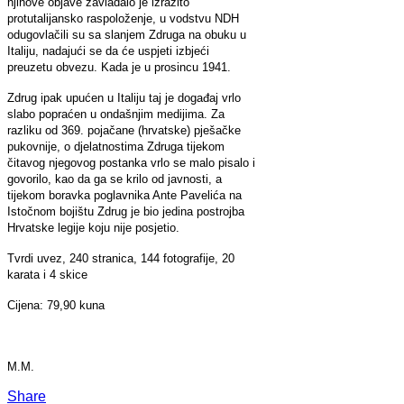
njihove objave zavladalo je izrazito
protutalijansko raspoloženje, u vodstvu NDH
odugovlačili su sa slanjem Zdruga na obuku u
Italiju, nadajući se da će uspjeti izbjeći
preuzetu obvezu. Kada je u prosincu 1941.
Zdrug ipak upućen u Italiju taj je događaj vrlo
slabo popraćen u ondašnjim medijima. Za
razliku od 369. pojačane (hrvatske) pješačke
pukovnije, o djelatnostima Zdruga tijekom
čitavog njegovog postanka vrlo se malo pisalo i
govorilo, kao da ga se krilo od javnosti, a
tijekom boravka poglavnika Ante Pavelića na
Istočnom bojištu Zdrug je bio jedina postrojba
Hrvatske legije koju nije posjetio.
Tvrdi uvez, 240 stranica, 144 fotografije, 20
karata i 4 skice
Cijena: 79,90 kuna
M.M.
Share