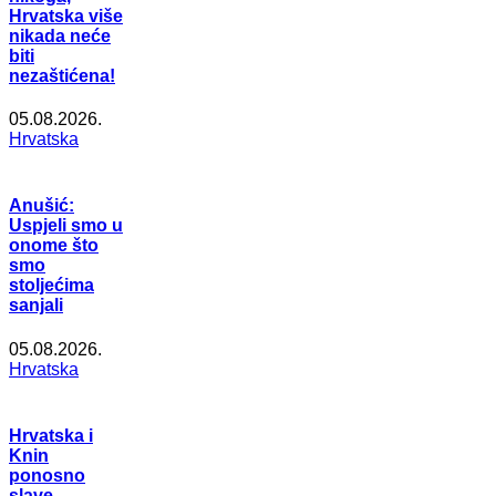
Hrvatska više
nikada neće
biti
nezaštićena!
05.08.2026.
Hrvatska
Anušić:
Uspjeli smo u
onome što
smo
stoljećima
sanjali
05.08.2026.
Hrvatska
Hrvatska i
Knin
ponosno
slave