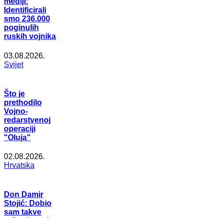
mediji:
Identificirali
smo 236.000
poginulih
ruskih vojnika
03.08.2026.
Svijet
Što je
prethodilo
Vojno-
redarstvenoj
operaciji
"Oluja"
02.08.2026.
Hrvatska
Don Damir
Stojić: Dobio
sam takve