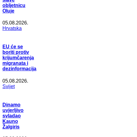
obljetnicu
Oluje
05.08.2026.
Hrvatska
EU će se
boriti protiv
krijumčarenja
migranata i
dezinformacija
05.08.2026.
Svijet
Dinamo
uvjerljivo
svladao
Kauno
Žalgiris