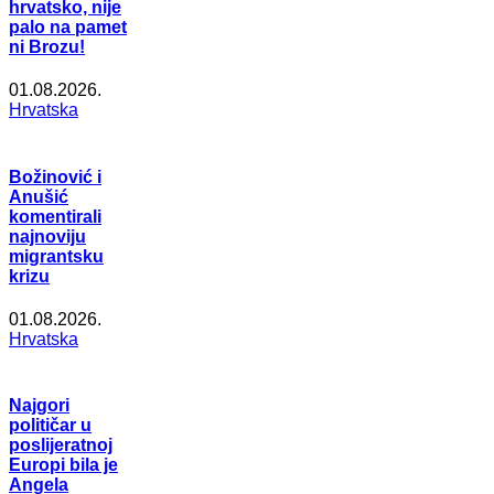
hrvatsko, nije
palo na pamet
ni Brozu!
01.08.2026.
Hrvatska
Božinović i
Anušić
komentirali
najnoviju
migrantsku
krizu
01.08.2026.
Hrvatska
Najgori
političar u
poslijeratnoj
Europi bila je
Angela