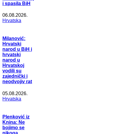
i spasila BiH
06.08.2026.
Hrvatska
Milanović:
Hrvatski
narod u BiH i
hrvatski
narod u
Hrvatskoj
vodili su
zajednički i
neodvojiv rat
05.08.2026.
Hrvatska
Plenković iz
Knina: Ne
bojimo se
nikoga,