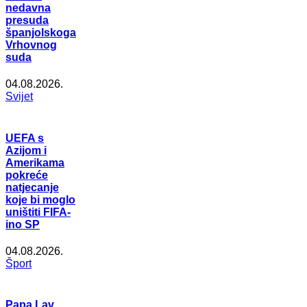
nedavna
presuda
španjolskoga
Vrhovnog
suda
04.08.2026.
Svijet
UEFA s
Azijom i
Amerikama
pokreće
natjecanje
koje bi moglo
uništiti FIFA-
ino SP
04.08.2026.
Šport
Papa Lav