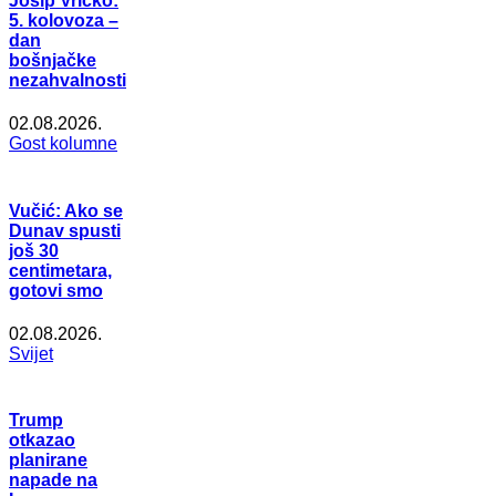
Josip Vričko:
5. kolovoza –
dan
bošnjačke
nezahvalnosti
02.08.2026.
Gost kolumne
Vučić: Ako se
Dunav spusti
još 30
centimetara,
gotovi smo
02.08.2026.
Svijet
Trump
otkazao
planirane
napade na