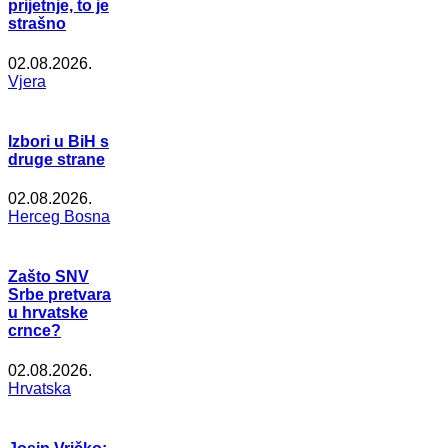
prijetnje, to je
strašno
02.08.2026.
Vjera
Izbori u BiH s
druge strane
02.08.2026.
Herceg Bosna
Zašto SNV
Srbe pretvara
u hrvatske
crnce?
02.08.2026.
Hrvatska