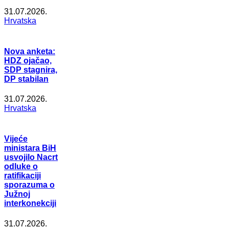
31.07.2026.
Hrvatska
Nova anketa:
HDZ ojačao,
SDP stagnira,
DP stabilan
31.07.2026.
Hrvatska
Vijeće
ministara BiH
usvojilo Nacrt
odluke o
ratifikaciji
sporazuma o
Južnoj
interkonekciji
31.07.2026.