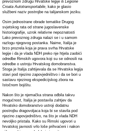
prevoznom zdrugu Hrvatske legije ili
Legione
Croata Autotransportabile
, kako je glasio
službeni naziv postrojbe na talijanskom jeziku.
Osim jednostrane obrade tematike Drugog
svjetskog rata od strane jugoslavenske
historiografije, uzrok relativne nepoznatosti
Lako prevoznog zdruga nalazi se i u samom
razlogu njegovog postanka. Naime, Italija je
brzo prozrela koja je prava svrha Hrvatske
legije i da je vlada NDH preko nje htjela zaobići
odredbe Rimskih ugovora koji su se odnosili na
odredbe o ustroju Hrvatskog domobranstva.
Stoga je Italija zahtijevala da se Hrvatska legija
stavi pod njezino zapovjedništvo i da se bori u
sastavu njezinog ekspedicijskog zbora na
Istočnom bojištu.
Nakon što je njemačka strana odbila takvu
mogućnost, Italija je postavila zahtjev da
Hrvatsko domobranstvo ustroji dodatnu
postrojbu dragovoljaca koja bi se stavila pod
njezino zapovjedništvo, na što je vlada NDH
nevoljko pristala. Kako su Rimski ugovori u
hrvatskoj javnosti vrlo loše prihvaćeni i nakon