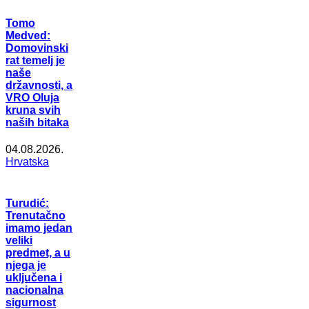
Tomo
Medved:
Domovinski
rat temelj je
naše
državnosti, a
VRO Oluja
kruna svih
naših bitaka
04.08.2026.
Hrvatska
Turudić:
Trenutačno
imamo jedan
veliki
predmet, a u
njega je
uključena i
nacionalna
sigurnost