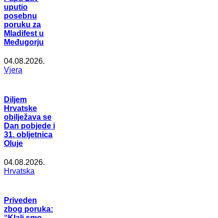
uputio
posebnu
poruku za
Mladifest u
Međugorju
04.08.2026.
Vjera
Diljem
Hrvatske
obilježava se
Dan pobjede i
31. obljetnica
Oluje
04.08.2026.
Hrvatska
Priveden
zbog poruka:
“Klali smo