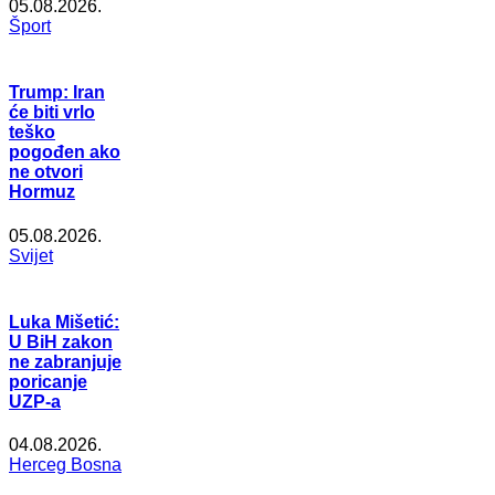
05.08.2026.
Šport
Trump: Iran
će biti vrlo
teško
pogođen ako
ne otvori
Hormuz
05.08.2026.
Svijet
Luka Mišetić:
U BiH zakon
ne zabranjuje
poricanje
UZP-a
04.08.2026.
Herceg Bosna