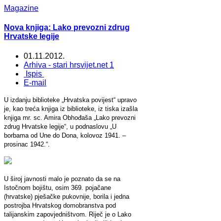
Magazine
Nova knjiga: Lako prevozni zdrug
Hrvatske legije
01.11.2012.
Arhiva - stari hrsvijet.net 1
Ispis
E-mail
U izdanju biblioteke „Hrvatska povijest“ upravo
je, kao treća knjiga iz biblioteke, iz tiska izašla
knjiga mr. sc. Amira Obhođaša „Lako prevozni
zdrug Hrvatske legije“, u podnaslovu „U
borbama od Une do Dona, kolovoz 1941. –
prosinac 1942.“.
U široj javnosti malo je poznato da se na
Istočnom bojištu, osim 369. pojačane
(hrvatske) pješačke pukovnije, borila i jedna
postrojba Hrvatskog domobranstva pod
talijanskim zapovjedništvom. Riječ je o Lako