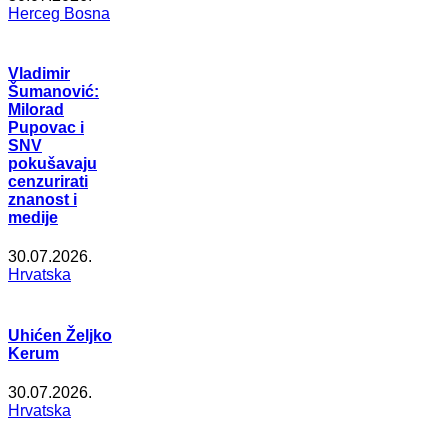
Herceg Bosna
Vladimir
Šumanović:
Milorad
Pupovac i
SNV
pokušavaju
cenzurirati
znanost i
medije
30.07.2026.
Hrvatska
Uhićen Željko
Kerum
30.07.2026.
Hrvatska