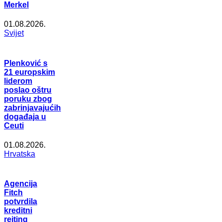
Merkel
01.08.2026.
Svijet
Plenković s
21 europskim
liderom
poslao oštru
poruku zbog
zabrinjavajućih
događaja u
Ceuti
01.08.2026.
Hrvatska
Agencija
Fitch
potvrdila
kreditni
rejting