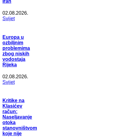
Iran
02.08.2026.
Svijet
Europa u
ozbiljnim
problemima
zbog niskih
vodostaja
Rijeka
02.08.2026.
Svijet
Kritike na
Klasićev
račun:
Naseljavanje
otoka
stanovništvom
koje nije