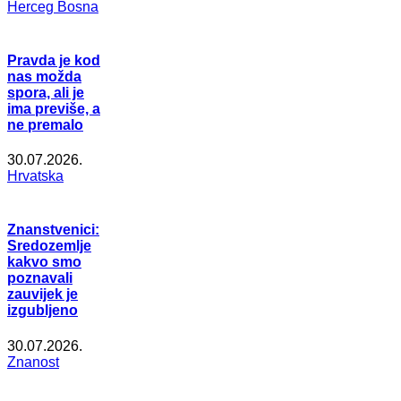
Herceg Bosna
Pravda je kod
nas možda
spora, ali je
ima previše, a
ne premalo
30.07.2026.
Hrvatska
Znanstvenici:
Sredozemlje
kakvo smo
poznavali
zauvijek je
izgubljeno
30.07.2026.
Znanost