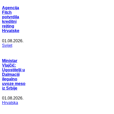
Agencija
Fitch
potvrdila
kreditni
rejting
Hrvatske
01.08.2026.
Svijet
Ministar
Vlajčić:
Ugostitelji u
Dalmaciji
ilegalno
uvoze meso
iz Srbije
01.08.2026.
Hrvatska