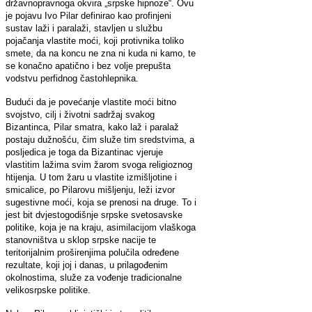
državnopravnoga okvira „srpske hipnoze“. Ovu
je pojavu Ivo Pilar definirao kao profinjeni
sustav laži i paralaži, stavljen u službu
pojačanja vlastite moći, koji protivnika toliko
smete, da na koncu ne zna ni kuda ni kamo, te
se konačno apatično i bez volje prepušta
vodstvu perfidnog častohlepnika.
Budući da je povećanje vlastite moći bitno
svojstvo, cilj i životni sadržaj svakog
Bizantinca, Pilar smatra, kako laž i paralaž
postaju dužnošću, čim služe tim sredstvima, a
posljedica je toga da Bizantinac vjeruje
vlastitim lažima svim žarom svoga religioznog
htijenja. U tom žaru u vlastite izmišljotine i
smicalice, po Pilarovu mišljenju, leži izvor
sugestivne moći, koja se prenosi na druge. To i
jest bit dvjestogodišnje srpske svetosavske
politike, koja je na kraju, asimilacijom vlaškoga
stanovništva u sklop srpske nacije te
teritorijalnim proširenjima polučila određene
rezultate, koji joj i danas, u prilagođenim
okolnostima, služe za vođenje tradicionalne
velikosrpske politike.