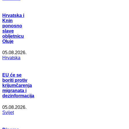
Hrvatska i
Knin
ponosno
slave
obljetnicu
Oluje
05.08.2026.
Hrvatska
EU će se
boriti protiv
krijumčarenja
migranata i
dezinformacija
05.08.2026.
Svijet