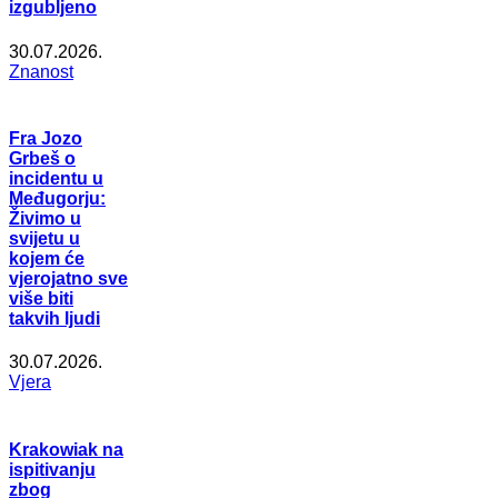
izgubljeno
30.07.2026.
Znanost
Fra Jozo
Grbeš o
incidentu u
Međugorju:
Živimo u
svijetu u
kojem će
vjerojatno sve
više biti
takvih ljudi
30.07.2026.
Vjera
Krakowiak na
ispitivanju
zbog