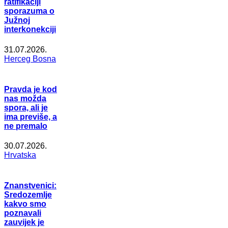
ratifikaciji
sporazuma o
Južnoj
interkonekciji
31.07.2026.
Herceg Bosna
Pravda je kod
nas možda
spora, ali je
ima previše, a
ne premalo
30.07.2026.
Hrvatska
Znanstvenici:
Sredozemlje
kakvo smo
poznavali
zauvijek je