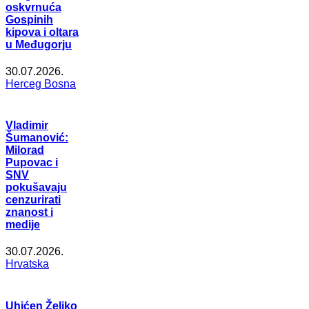
oskvrnuća
Gospinih
kipova i oltara
u Međugorju
30.07.2026.
Herceg Bosna
Vladimir
Šumanović:
Milorad
Pupovac i
SNV
pokušavaju
cenzurirati
znanost i
medije
30.07.2026.
Hrvatska
Uhićen Željko