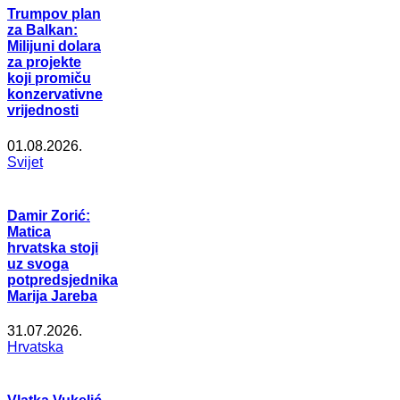
Trumpov plan
za Balkan:
Milijuni dolara
za projekte
koji promiču
konzervativne
vrijednosti
01.08.2026.
Svijet
Damir Zorić:
Matica
hrvatska stoji
uz svoga
potpredsjednika
Marija Jareba
31.07.2026.
Hrvatska