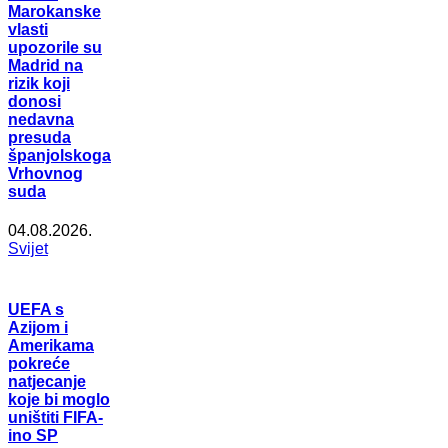
Marokanske
vlasti
upozorile su
Madrid na
rizik koji
donosi
nedavna
presuda
španjolskoga
Vrhovnog
suda
04.08.2026.
Svijet
UEFA s
Azijom i
Amerikama
pokreće
natjecanje
koje bi moglo
uništiti FIFA-
ino SP