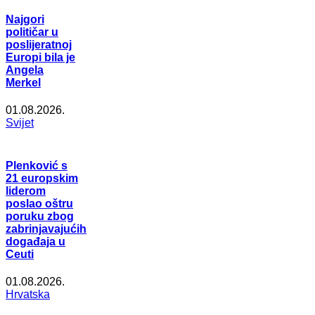
Najgori
političar u
poslijeratnoj
Europi bila je
Angela
Merkel
01.08.2026.
Svijet
Plenković s
21 europskim
liderom
poslao oštru
poruku zbog
zabrinjavajućih
događaja u
Ceuti
01.08.2026.
Hrvatska