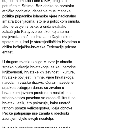
su, uostalom kao i one u BiH, proglasili
poturčenim Srbima. Bez obzira na hrvatsko
etničko podrijetlo, današnja muslimanska
politika pripadnike islamske vjere nacionalno
smatra Bošnjacima, što je u političkom smislu,
ako ne uspjeh srpske, a onda svakako
zakašnjele Kalayeve politike, koja se na
svojevrstan način odrazila i u Daytonskom
sporazumu, kad je starosjedilačkim Hrvatima u
obliku bošnjačko-hrvatske Federacije priznat
entitet.
U drugom svesku knjige Murvar je obradio
srpsko nijekanje hrvatskoga jezika i narodne
književnosti, hrvatske književnosti i kulture,
hrvatske povijesti, himne, vjere hrvatskoga
naroda i hrvatske državu. Odrazi navedene
srpske strategije i danas su živahni u
hrvatskom javnom prostoru, a nositeljima
srbohrvatstva posebno se drago džilitnuti na
hrvatski jezik, što pokazuje, kako unatoč
ratnom porazu velikosrpstva, ideja obnove
Pećke patrijaršije nije zamrla u ideološki
zadrtijem dijelu svojih nositelja.