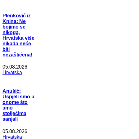
Plenković iz
Knina: Ne
bojimo se
nikoga,
Hrvatska više
nikada neće
biti
nezaštićena!
05.08.2026.
Hrvatska
Anušić:
Uspjeli smo u
onome što
smo
stoljećima
sanjali
05.08.2026.
Hrvatska