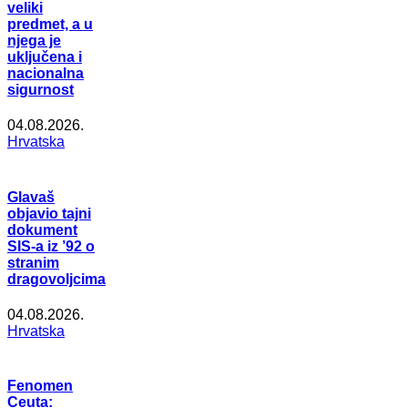
veliki
predmet, a u
njega je
uključena i
nacionalna
sigurnost
04.08.2026.
Hrvatska
Glavaš
objavio tajni
dokument
SIS-a iz ’92 o
stranim
dragovoljcima
04.08.2026.
Hrvatska
Fenomen
Ceuta: