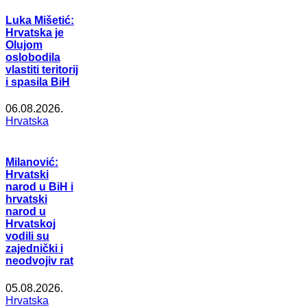
Luka Mišetić:
Hrvatska je
Olujom
oslobodila
vlastiti teritorij
i spasila BiH
06.08.2026.
Hrvatska
Milanović:
Hrvatski
narod u BiH i
hrvatski
narod u
Hrvatskoj
vodili su
zajednički i
neodvojiv rat
05.08.2026.
Hrvatska