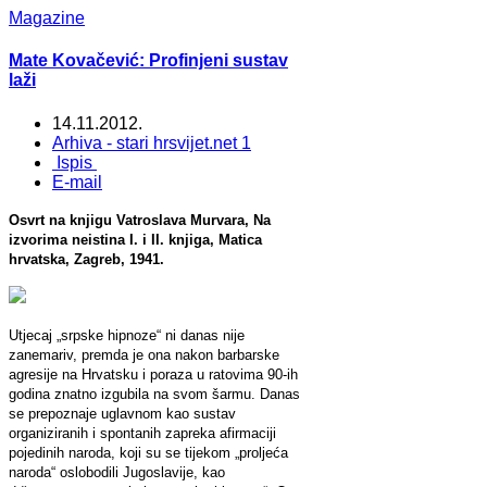
Magazine
Mate Kovačević: Profinjeni sustav
laži
14.11.2012.
Arhiva - stari hrsvijet.net 1
Ispis
E-mail
Osvrt na knjigu Vatroslava Murvara, Na
izvorima neistina I. i II. knjiga, Matica
hrvatska, Zagreb, 1941.
Utjecaj „srpske hipnoze“ ni danas nije
zanemariv, premda je ona nakon barbarske
agresije na Hrvatsku i poraza u ratovima 90-ih
godina znatno izgubila na svom šarmu. Danas
se prepoznaje uglavnom kao sustav
organiziranih i spontanih zapreka afirmaciji
pojedinih naroda, koji su se tijekom „proljeća
naroda“ oslobodili Jugoslavije, kao