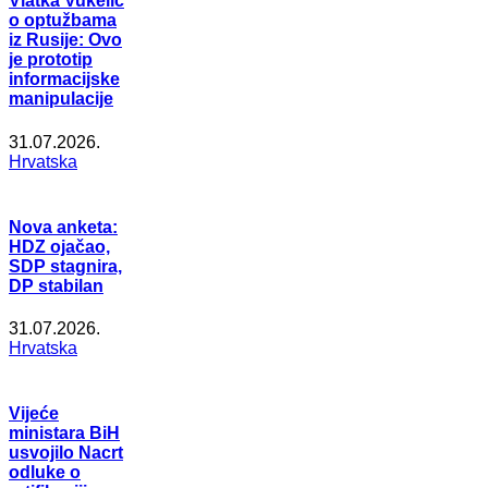
Vlatka Vukelić
o optužbama
iz Rusije: Ovo
je prototip
informacijske
manipulacije
31.07.2026.
Hrvatska
Nova anketa:
HDZ ojačao,
SDP stagnira,
DP stabilan
31.07.2026.
Hrvatska
Vijeće
ministara BiH
usvojilo Nacrt
odluke o