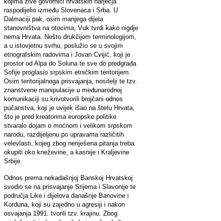
kojima žive govornici hrvatskih narječja
raspodijelio između Slovenaca i Srba. U
Dalmaciji pak, osim manjega dijela
stanovništva na otocima, Vuk tvrdi kako nigdje
nema Hrvata. Nešto drukčijom terminologijom,
a u istovjetnu svrhu, poslužio se u svojim
etnografskim radovima i Jovan Cvijić, koji je
prostor od Alpa do Soluna te sve do predgrađa
Sofije proglasio srpskim etničkim teritorijem.
Osim teritorijalnoga prisvajanja, nositelji te tzv.
znanstvene manipulacije u međunarodnoj
komunikaciji su krivotvorili brojčani odnos
pučanstva, koji je uvijek išao na štetu Hrvata,
što je pred kreatorima europske politike
stvaralo dojam o moćnom i velikom srpskom
narodu, razdijeljenu po upravama različitih
velevlasti, kojeg zbog neriješena pitanja treba
okupiti oko kneževine, a kasnije i Kraljevine
Srbije.
Odnos prema nekadašnjoj Banskoj Hrvatskoj
svodio se na prisvajanje Srijema i Slavonije te
područja Like i dijelova današnje Banovine i
Korduna, koji su zajedno u agresiji i nakon
osvajanja 1991. tvorili tzv. krajinu. Zbog