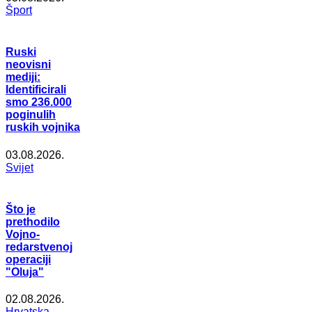
Šport
Ruski
neovisni
mediji:
Identificirali
smo 236.000
poginulih
ruskih vojnika
03.08.2026.
Svijet
Što je
prethodilo
Vojno-
redarstvenoj
operaciji
"Oluja"
02.08.2026.
Hrvatska