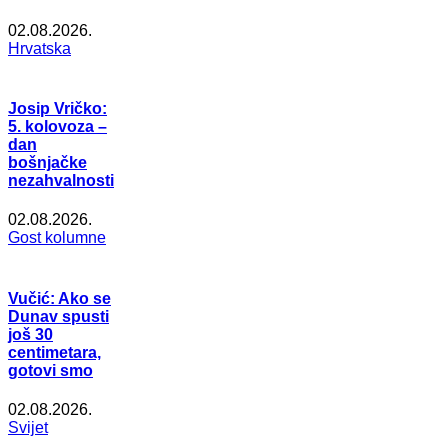
02.08.2026.
Hrvatska
Josip Vričko:
5. kolovoza –
dan
bošnjačke
nezahvalnosti
02.08.2026.
Gost kolumne
Vučić: Ako se
Dunav spusti
još 30
centimetara,
gotovi smo
02.08.2026.
Svijet