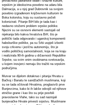
privlačnosti jadranske obale i snažne kulture,
srpskim je ideolozima posebno na udaru bila
Dalmacija, a u njoj grad Dubrovnik sa svojom
posebno izgrađenom književnom kulturom te
Boka kotorska, koju su sustavno počeli
kolonizirati. Pitanje BiH bilo je tada kao i
nedavno stožerni problem srpske politike.
Njezini su se osnovni elementi sastojali od
nijekanja bilo kakva hrvatstva BiH, što je
politički tada odgovaralo i ugarskoj komponenti
habsburške politike, pa su Srbi uspjeli izboriti
svoju crkvenu i jezičnu autonomiju, što je
vodilo političkoj samostalnosti, koja se na kraju
i realizirala 90-ih godina u državnosti Republike
Srpske, sa svim onim osobinama svetosavlja,
u kojem inovjerci nemaju što tražiti na srpskim
područjima.
Murvar se dijelom dotaknuo i pitanja Hrvata u
Bačkoj i Banatu te sandžačkih muslimana, koji
su se tada očitovali Hrvatima, proglasivši prve
Bunjevcima, kako bi ih lakše odvojili od njihove
etničke grane i kao što su prije posrbili
pravoslavne Vlahe, tako su sad nastojali
bunjevačke Hrvate privesti srpstvu. Muslimane