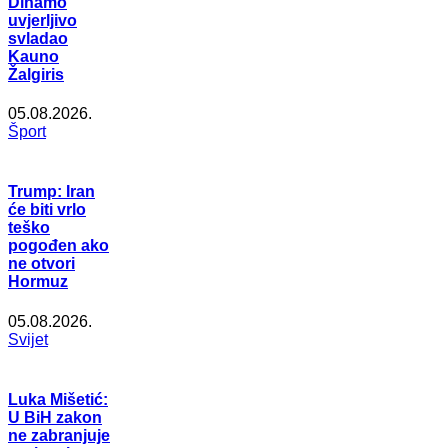
Dinamo
uvjerljivo
svladao
Kauno
Žalgiris
05.08.2026.
Šport
Trump: Iran
će biti vrlo
teško
pogođen ako
ne otvori
Hormuz
05.08.2026.
Svijet
Luka Mišetić:
U BiH zakon
ne zabranjuje