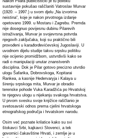
Nakon Pilara publicistički je tu politiku
sustavnije pokušao raščlaniti Vatroslav Murvar
(1920. – 1997.) u svom djelu „Na izvorima
neistina“, koje je nakon prvotnoga izdanje
opetovano 1999. u Mostaru i Zagrebu. Premda
nije dosegnuo povijesnu dubinu Pilarevih
istraživanja, Murvar je svojevrsna potvrda
njegovih zaključaka, koji su praktično bili
provođeni u karađorđevićevskoj Jugoslaviji. U
uvodnom dijelu studije takvu srpsku politiku
nije ocijenio promidžbom, ustvrdivši kako se
radi o manipulaciji unutar znanstvenih
disciplina. Dok je Pilar gotovo precizno utvrdio
ulogu Šafarika, Dobrovskoga, Kopitarai
Rankea, a kasnije Hedervaryja i Kalaya u
širenju srpskoga mita, Murvar je obradio
terenske pohode Vuka Karadžića po Hrvatskoj
te njegovu ulogu u nijekanju svakoga hrvatstva.
U prvom svesku svoje knjižice raščlanio je
svetosavski odnos prema cjelini hrvatskoga
etnografskog područja i hrvatskom narodu.
Osim već poznate krilatice kako su svi
štokavci Srbi, kajkavci Slovenci, a tek
govornici čakavštine Hrvati, i zemlje je u