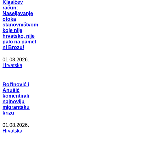
Klasićev
račun:
Naseljavanje
otoka
stanovništvom
koje nije
hrvatsko, nije
palo na pamet
ni Brozu!
01.08.2026.
Hrvatska
Božinović i
Anušić
komentirali
najnoviju
migrantsku
krizu
01.08.2026.
Hrvatska