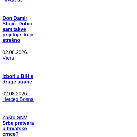
Don Damir
Stojić: Dobio
sam takve
prijetnje, to je
strašno
02.08.2026.
Vjera
Izbori u BiH s
druge strane
02.08.2026.
Herceg Bosna
Zašto SNV
Srbe pretvara
u hrvatske
crnce?