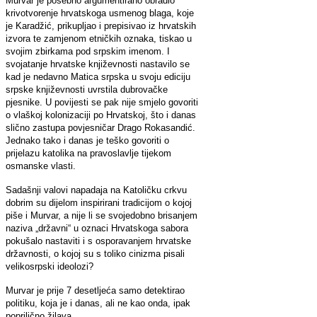
Murvar je posebno argumentirano obradio
krivotvorenje hrvatskoga usmenog blaga, koje
je Karadžić, prikupljao i prepisivao iz hrvatskih
izvora te zamjenom etničkih oznaka, tiskao u
svojim zbirkama pod srpskim imenom. I
svojatanje hrvatske književnosti nastavilo se
kad je nedavno Matica srpska u svoju ediciju
srpske književnosti uvrstila dubrovačke
pjesnike. U povijesti se pak nije smjelo govoriti
o vlaškoj kolonizaciji po Hrvatskoj, što i danas
slično zastupa povjesničar Drago Rokasandić.
Jednako tako i danas je teško govoriti o
prijelazu katolika na pravoslavlje tijekom
osmanske vlasti.
Sadašnji valovi napadaja na Katoličku crkvu
dobrim su dijelom inspirirani tradicijom o kojoj
piše i Murvar, a nije li se svojedobno brisanjem
naziva „državni“ u oznaci Hrvatskoga sabora
pokušalo nastaviti i s osporavanjem hrvatske
državnosti, o kojoj su s toliko cinizma pisali
velikosrpski ideolozi?
Murvar je prije 7 desetljeća samo detektirao
politiku, koja je i danas, ali ne kao onda, ipak
poprilično žilava.