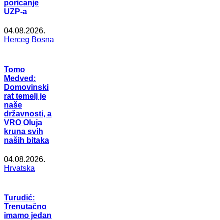
poricanje
UZP-a
04.08.2026.
Herceg Bosna
Tomo
Medved:
Domovinski
rat temelj je
naše
državnosti, a
VRO Oluja
kruna svih
naših bitaka
04.08.2026.
Hrvatska
Turudić:
Trenutačno
imamo jedan