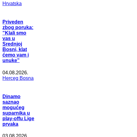
Hrvatska
Priveden
zbog poruka:
“Klali smo
vas u
Srednjoj
Bosni, klat
ćemo vam i
unuke”
04.08.2026.
Herceg Bosna
Dinamo
saznao
mogućeg
suparnika u
play-offu Lige
prvaka
03.08.2026.