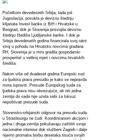
Početkom devedesetih Srbija, tada još
Jugoslavija, povukla je deviznu štednju
klijanata Invest banke iz BiH i Hrvatske u
Beograd, dok je Slovenija prisvojila deviznu
štednju štediša Ljubljanske banke. I dok je
Srbija devedesetih godina financirala svoj ratni
stroj u pohodu na Hrvatsku novcima građana
RH, Slovenija je u miru gradila gospodarski
prosperitet u velikoj mjeri i novcima hrvatskih
štediša.
Nakon više od dvadeset godina Europski sud
za ljudska prava presudio je kako se nepravda
mora ispraviti. Presude Europskog suda za
ljudska prava nisu obvezujuće, ali niti jedna
zemlja do sada nije uzela sebi za luksuz
nepoštivati presude suda.
Slovensko-srbijanski odgovor na presudu suda
u Strasbourgu ne čudi. Koordiniranom akcijom i
jedna i druga zemlja pokušavaju zaštititi svoje
nacionalne interese dok službeni Zagreb i dalje
nijemo promatra borbu desetaka tisuća svojih