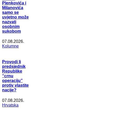
Plenkovića i
Milanovića
samo se
uvjetno može
nazvati
osobnim
sukobom
07.08.2026.
Kolumne
Provodi li
predsjednik
Republike
“crnu
operaciju”
protiv vlastite
nacije?
07.08.2026.
Hrvatska