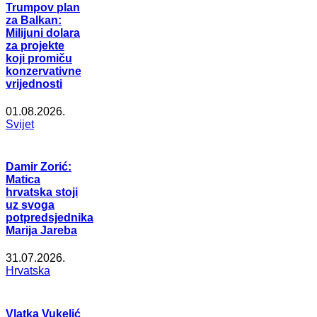
Trumpov plan
za Balkan:
Milijuni dolara
za projekte
koji promiču
konzervativne
vrijednosti
01.08.2026.
Svijet
Damir Zorić:
Matica
hrvatska stoji
uz svoga
potpredsjednika
Marija Jareba
31.07.2026.
Hrvatska
Vlatka Vukelić