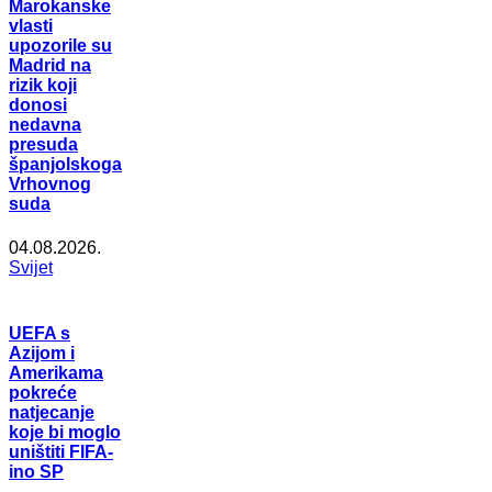
Marokanske
vlasti
upozorile su
Madrid na
rizik koji
donosi
nedavna
presuda
španjolskoga
Vrhovnog
suda
04.08.2026.
Svijet
UEFA s
Azijom i
Amerikama
pokreće
natjecanje
koje bi moglo
uništiti FIFA-
ino SP