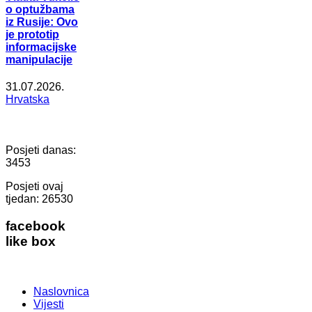
o optužbama
iz Rusije: Ovo
je prototip
informacijske
manipulacije
31.07.2026.
Hrvatska
Posjeti danas:
3453
Posjeti ovaj
tjedan:
26530
facebook
like box
Naslovnica
Vijesti