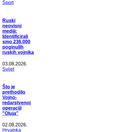
Šport
Ruski
neovisni
mediji:
Identificirali
smo 236.000
poginulih
ruskih vojnika
03.08.2026.
Svijet
Što je
prethodilo
Vojno-
redarstvenoj
operaciji
"Oluja"
02.08.2026.
Hrvatska