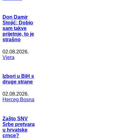
Don Damir
Stojić: Dobio
sam takve
prijetnje, to je
strašno
02.08.2026.
Vjera
Izbori u BiH s
druge strane
02.08.2026.
Herceg Bosna
Zašto SNV
Srbe pretvara
u hrvatske
crnce?