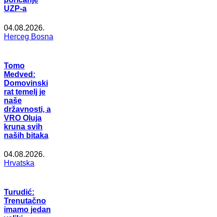
UZP-a
04.08.2026.
Herceg Bosna
Tomo
Medved:
Domovinski
rat temelj je
naše
državnosti, a
VRO Oluja
kruna svih
naših bitaka
04.08.2026.
Hrvatska
Turudić:
Trenutačno
imamo jedan