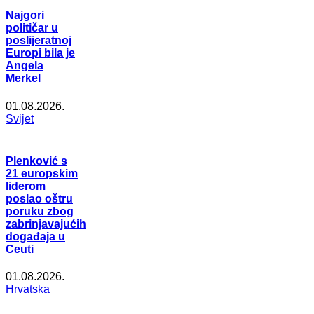
Najgori
političar u
poslijeratnoj
Europi bila je
Angela
Merkel
01.08.2026.
Svijet
Plenković s
21 europskim
liderom
poslao oštru
poruku zbog
zabrinjavajućih
događaja u
Ceuti
01.08.2026.
Hrvatska