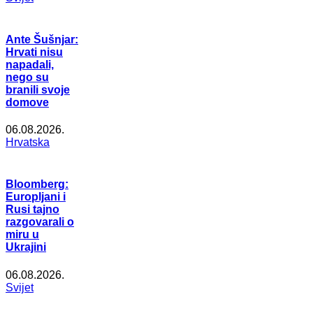
Ante Šušnjar:
Hrvati nisu
napadali,
nego su
branili svoje
domove
06.08.2026.
Hrvatska
Bloomberg:
Europljani i
Rusi tajno
razgovarali o
miru u
Ukrajini
06.08.2026.
Svijet