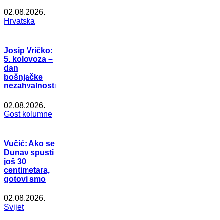
02.08.2026.
Hrvatska
Josip Vričko:
5. kolovoza –
dan
bošnjačke
nezahvalnosti
02.08.2026.
Gost kolumne
Vučić: Ako se
Dunav spusti
još 30
centimetara,
gotovi smo
02.08.2026.
Svijet