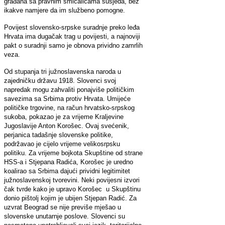
građana sa pravnim smicalicama susjeda, bez
ikakve namjere da im službeno pomogne.
Povijest slovensko-srpske suradnje preko leđa
Hrvata ima dugačak trag u povijesti, a najnoviji
pakt o suradnji samo je obnova prividno zamrlih
veza.
Od stupanja tri južnoslavenska naroda u
zajedničku državu 1918. Slovenci svoj
napredak mogu zahvaliti ponajviše političkim
savezima sa Srbima protiv Hrvata. Umijeće
političke trgovine, na račun hrvatsko-srpskog
sukoba, pokazao je za vrijeme Kraljevine
Jugoslavije Anton Korošec. Ovaj svećenik,
perjanica tadašnje slovenske politike,
podržavao je cijelo vrijeme velikosrpsku
politiku. Za vrijeme bojkota Skupštine od strane
HSS-a i Stjepana Radića, Korošec je uredno
koalirao sa Srbima dajući prividni legitimitet
južnoslavenskoj tvorevini. Neki povijesni izvori
čak tvrde kako je upravo Korošec u Skupštinu
donio pištolj kojim je ubijen Stjepan Radić. Za
uzvrat Beograd se nije previše mješao u
slovenske unutarnje poslove. Slovenci su