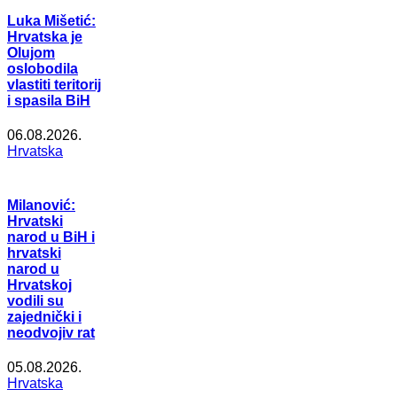
Luka Mišetić:
Hrvatska je
Olujom
oslobodila
vlastiti teritorij
i spasila BiH
06.08.2026.
Hrvatska
Milanović:
Hrvatski
narod u BiH i
hrvatski
narod u
Hrvatskoj
vodili su
zajednički i
neodvojiv rat
05.08.2026.
Hrvatska