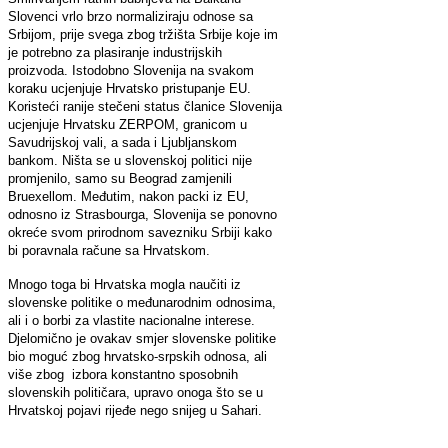
Slovenci vrlo brzo normaliziraju odnose sa
Srbijom, prije svega zbog tržišta Srbije koje im
je potrebno za plasiranje industrijskih
proizvoda. Istodobno Slovenija na svakom
koraku ucjenjuje Hrvatsko pristupanje EU.
Koristeći ranije stečeni status članice Slovenija
ucjenjuje Hrvatsku ZERPOM, granicom u
Savudrijskoj vali, a sada i Ljubljanskom
bankom. Ništa se u slovenskoj politici nije
promjenilo, samo su Beograd zamjenili
Bruexellom. Međutim, nakon packi iz EU,
odnosno iz Strasbourga, Slovenija se ponovno
okreće svom prirodnom savezniku Srbiji kako
bi poravnala račune sa Hrvatskom.
Mnogo toga bi Hrvatska mogla naučiti iz
slovenske politike o međunarodnim odnosima,
ali i o borbi za vlastite nacionalne interese.
Djelomično je ovakav smjer slovenske politike
bio moguć zbog hrvatsko-srpskih odnosa, ali
više zbog izbora konstantno sposobnih
slovenskih političara, upravo onoga što se u
Hrvatskoj pojavi rijeđe nego snijeg u Sahari.