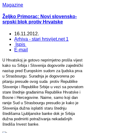
Magazine
Željko Primorac: Novi slovensko-
srpski blok protiv Hrvatske
16.11.2012.
Arhiva - stari hrsvijet.net 1
Ispis
E-mail
U Hrvatskoj je gotovo neprimjetno prošla vijest
kako su Srbija i Slovenija dogovorile zajednički
nastup pred Europskim sudom za ljudska prva
u Strasbourgu. Suradnja je dogovorena po
pitanju presude ovog suda protiv Republike
Slovenije i Republike Srbije u vezi sa povratom
stare štednje građanima Republike Hrvatske i
Bosne i Hercegovine. Naime, samo koji dan
ranije Sud u Strasbourgu presudio je kako je
Slovenija dužna isplatiti staru štednju
štedišama Ljubljanske banke dok je Srbija
dužna podmiriti potraživanja nekadašnjih
štediša Invest banke.