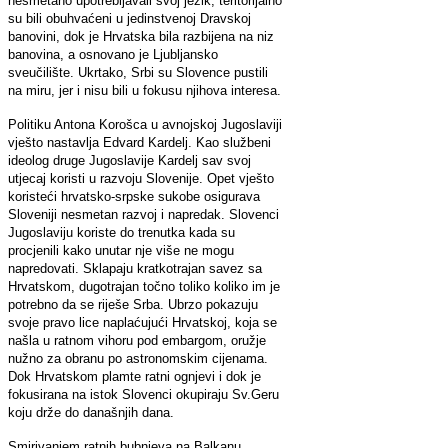
nesmetano upotrebljavali svoj jezik, teritorijalno
su bili obuhvaćeni u jedinstvenoj Dravskoj
banovini, dok je Hrvatska bila razbijena na niz
banovina, a osnovano je Ljubljansko
sveučilište. Ukrtako, Srbi su Slovence pustili
na miru, jer i nisu bili u fokusu njihova interesa.
Politiku Antona Korošca u avnojskoj Jugoslaviji
vješto nastavlja Edvard Kardelj. Kao službeni
ideolog druge Jugoslavije Kardelj sav svoj
utjecaj koristi u razvoju Slovenije. Opet vješto
koristeći hrvatsko-srpske sukobe osigurava
Sloveniji nesmetan razvoj i napredak. Slovenci
Jugoslaviju koriste do trenutka kada su
procjenili kako unutar nje više ne mogu
napredovati. Sklapaju kratkotrajan savez sa
Hrvatskom, dugotrajan točno toliko koliko im je
potrebno da se riješe Srba. Ubrzo pokazuju
svoje pravo lice naplaćujući Hrvatskoj, koja se
našla u ratnom vihoru pod embargom, oružje
nužno za obranu po astronomskim cijenama.
Dok Hrvatskom plamte ratni ognjevi i dok je
fokusirana na istok Slovenci okupiraju Sv.Geru
koju drže do današnjih dana.
Smirivanjem ratnih bubnjeva na Balkanu