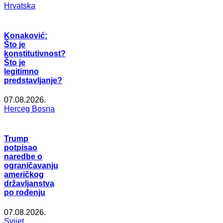
Hrvatska
Konaković:
Što je
konstitutivnost?
Što je
legitimno
predstavljanje?
07.08.2026.
Herceg Bosna
Trump
potpisao
naredbe o
ograničavanju
američkog
državljanstva
po rođenju
07.08.2026.
Svijet