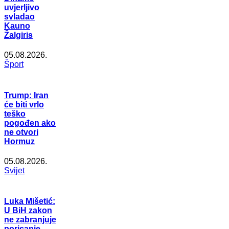
uvjerljivo
svladao
Kauno
Žalgiris
05.08.2026.
Šport
Trump: Iran
će biti vrlo
teško
pogođen ako
ne otvori
Hormuz
05.08.2026.
Svijet
Luka Mišetić:
U BiH zakon
ne zabranjuje
poricanje