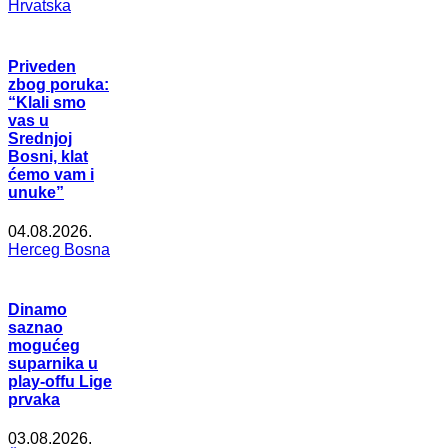
Hrvatska
Priveden
zbog poruka:
“Klali smo
vas u
Srednjoj
Bosni, klat
ćemo vam i
unuke”
04.08.2026.
Herceg Bosna
Dinamo
saznao
mogućeg
suparnika u
play-offu Lige
prvaka
03.08.2026.