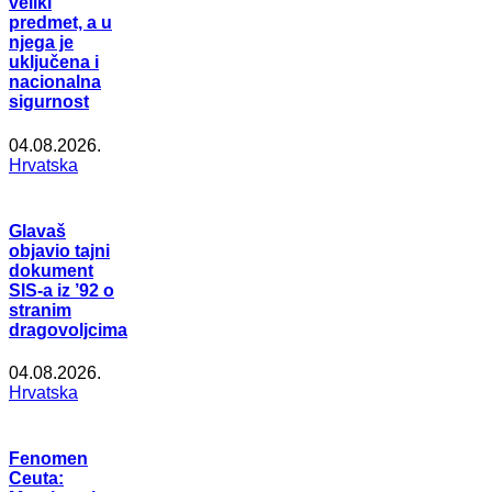
veliki
predmet, a u
njega je
uključena i
nacionalna
sigurnost
04.08.2026.
Hrvatska
Glavaš
objavio tajni
dokument
SIS-a iz ’92 o
stranim
dragovoljcima
04.08.2026.
Hrvatska
Fenomen
Ceuta: