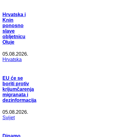
Hrvatska i
Knin
ponosno
slave
obljetnicu
Oluje
05.08.2026.
Hrvatska
EU će se
boriti protiv
krijumčarenja
migranata i
dezinformacija
05.08.2026.
Svijet
Dinamo