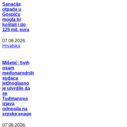
Sanacija
otpada u
Gospiću
mogla bi
koštati i do
125 mil. eura
07.08.2026.
Hrvatska
Mišetić: Svih
osam
međunarodnih
sudaca
jednoglasno
je utvrdilo da
se
Tuđmanova
izjava
odnosila na
srpske snage
07.08.2026.