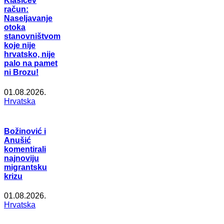
Klasićev
račun:
Naseljavanje
otoka
stanovništvom
koje nije
hrvatsko, nije
palo na pamet
ni Brozu!
01.08.2026.
Hrvatska
Božinović i
Anušić
komentirali
najnoviju
migrantsku
krizu
01.08.2026.
Hrvatska