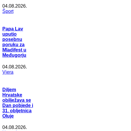
04.08.2026.
Šport
Papa Lav
uputio
posebnu
poruku za
Mladifest u
Međugorju
04.08.2026.
Vjera
Diljem
Hrvatske
obilježava se
Dan pobjede i
31. obljetnica
Oluje
04.08.2026.