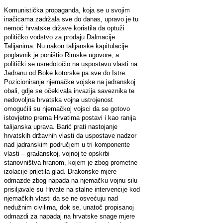
Komunistička propaganda, koja se u svojim
inačicama zadržala sve do danas, upravo je tu
nemoć hrvatske države koristila da optuži
političko vodstvo za prodaju Dalmacije
Talijanima. Nu nakon talijanske kapitulacije
poglavnik je poništio Rimske ugovore, a
politički se usredotočio na uspostavu vlasti na
Jadranu od Boke kotorske pa sve do Istre.
Pozicioniranje njemačke vojske na jadranskoj
obali, gdje se očekivala invazija saveznika te
nedovoljna hrvatska vojna ustrojenost
omogućili su njemačkoj vojsci da se gotovo
istovjetno prema Hrvatima postavi i kao ranija
talijanska uprava. Barić prati nastojanje
hrvatskih državnih vlasti da uspostave nadzor
nad jadranskim područjem u tri komponente
vlasti – građanskoj, vojnoj te opskrbi
stanovništva hranom, kojem je zbog prometne
izolacije prijetila glad. Drakonske mjere
odmazde zbog napada na njemačku vojnu silu
prisiljavale su Hrvate na stalne intervencije kod
njemačkih vlasti da se ne osvećuju nad
nedužnim civilima, dok se, unatoč propisanoj
odmazdi za napadaj na hrvatske snage mjere