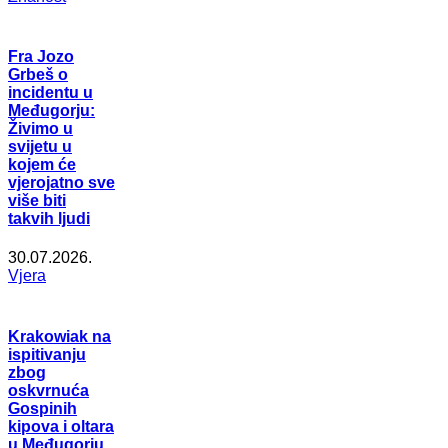
Fra Jozo
Grbeš o
incidentu u
Međugorju:
Živimo u
svijetu u
kojem će
vjerojatno sve
više biti
takvih ljudi
30.07.2026.
Vjera
Krakowiak na
ispitivanju
zbog
oskvrnuća
Gospinih
kipova i oltara
u Međugorju