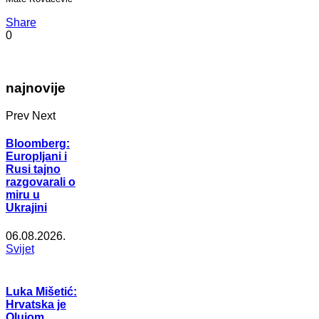
Share
0
najnovije
Prev
Next
Bloomberg:
Europljani i
Rusi tajno
razgovarali o
miru u
Ukrajini
06.08.2026.
Svijet
Luka Mišetić:
Hrvatska je
Olujom