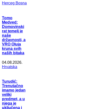
Herceg Bosna
Tomo
Medved:
Domovinski
rat temelj je
naše
državnosti, a
VRO Oluja
kruna svih
naših bitaka
04.08.2026.
Hrvatska
Turudić:
Trenutačno
imamo jedan
veliki
predmet, a u
njega je
uključena i