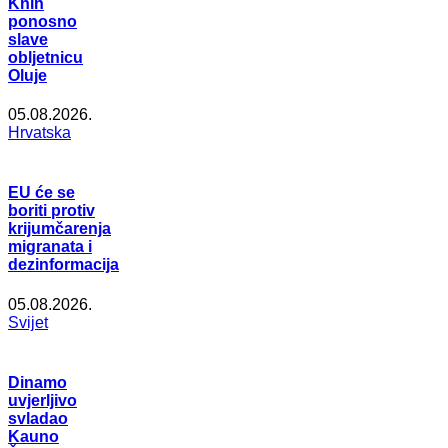
Knin
ponosno
slave
obljetnicu
Oluje
05.08.2026.
Hrvatska
EU će se
boriti protiv
krijumčarenja
migranata i
dezinformacija
05.08.2026.
Svijet
Dinamo
uvjerljivo
svladao
Kauno