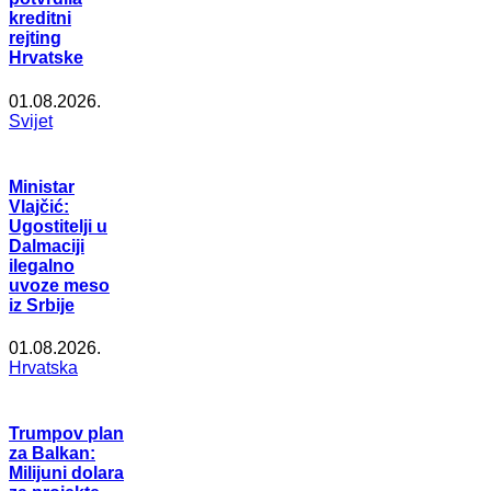
kreditni
rejting
Hrvatske
01.08.2026.
Svijet
Ministar
Vlajčić:
Ugostitelji u
Dalmaciji
ilegalno
uvoze meso
iz Srbije
01.08.2026.
Hrvatska
Trumpov plan
za Balkan:
Milijuni dolara