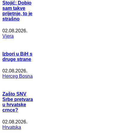
Stojić: Dobio
sam takve
prijetnje, to je
strašno
02.08.2026.
Vjera
Izbori u BiH s
druge strane
02.08.2026.
Herceg Bosna
Zašto SNV
Srbe pretvara
u hrvatske
crnce?
02.08.2026.
Hrvatska