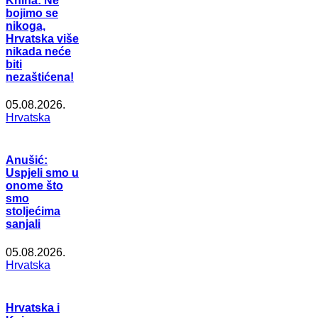
Knina: Ne
bojimo se
nikoga,
Hrvatska više
nikada neće
biti
nezaštićena!
05.08.2026.
Hrvatska
Anušić:
Uspjeli smo u
onome što
smo
stoljećima
sanjali
05.08.2026.
Hrvatska
Hrvatska i