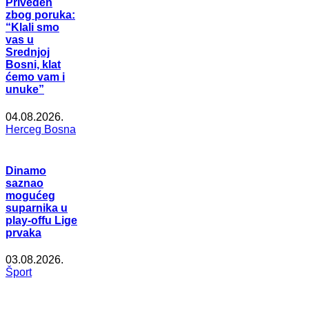
Priveden
zbog poruka:
“Klali smo
vas u
Srednjoj
Bosni, klat
ćemo vam i
unuke”
04.08.2026.
Herceg Bosna
Dinamo
saznao
mogućeg
suparnika u
play-offu Lige
prvaka
03.08.2026.
Šport