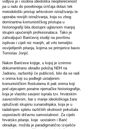
vidljiva je i osobna ideološka neopterećenost
pa u radu do posebnoga izričaja dolazi tek
metodološki pristup arhivskom istraživanju te
uporaba novijih istraživanja, koja su zbog
dominantna komunističkog pristupa u
historiografiji bila dostupni uglavnom manjoj
skupini upućenijih profesionalaca. Tako je
zahvaljujući Barićevoj studiji na površinu
isplivao i cijeli niz manjih, ali vrlo temeljito
osvijetljenih pitanja, kojima se primjerice bavio
Tomislav Jonjić.
Nakon Barićeve knjige, u kojoj je iznimno
dokumentirano obradio položaj NDH na
Jadranu, razboritiji će publicisti, bilo da se radi
o onima koji su podlegli ustaljenim
komunističkim floskulama ili pak onima koji
pod utjecajem poratne njemačke historiografije,
koja je vlastitu savjest isprala tzv. hrvatskim
savezništvom, bar s manje ideološkoga žara
optuživati skupinu sunarodnjaka, koja je u
tadašnjem spletu različitih okolnosti pokušala
uspostaviti državnu samostalnost. Za cijelo
hrvatsko pitanje, koje uostalom i Barić
obrađuje, možda je paradigmatično izvješće