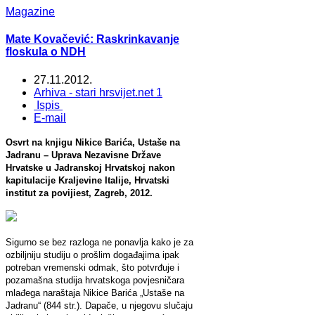
Magazine
Mate Kovačević: Raskrinkavanje
floskula o NDH
27.11.2012.
Arhiva - stari hrsvijet.net 1
Ispis
E-mail
Osvrt na knjigu Nikice Barića, Ustaše na
Jadranu – Uprava Nezavisne Države
Hrvatske u Jadranskoj Hrvatskoj nakon
kapitulacije Kraljevine Italije, Hrvatski
institut za povijiest, Zagreb, 2012.
Sigurno se bez razloga ne ponavlja kako je za
ozbiljniju studiju o prošlim događajima ipak
potreban vremenski odmak, što potvrđuje i
pozamašna studija hrvatskoga povjesničara
mlađega naraštaja Nikice Barića „Ustaše na
Jadranu“ (844 str.). Dapače, u njegovu slučaju