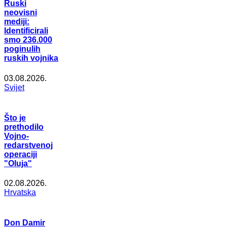
Ruski
neovisni
mediji:
Identificirali
smo 236.000
poginulih
ruskih vojnika
03.08.2026.
Svijet
Što je
prethodilo
Vojno-
redarstvenoj
operaciji
"Oluja"
02.08.2026.
Hrvatska
Don Damir