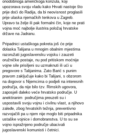
onodobnoga američkoga konzula, koji
upozorava svoju vladu kako Hrvati nastoje što
prije doći do Radija, da bi neovisnost proglasili
prije ulaska njemačkih tenkova u Zagreb.
Upravo ta želje ili pak formalni čin, koje ne prati
vojna moć najbolje ilustrira položaj hrvatske
države na Jadranu.
Pripadnici ustaškoga pokreta još će prije
dolaska Talijana u mnogim obalnim mjestima
razoružati jugoslavensku vojsku i zauzeti
oružničke postaje, nu pod pritiskom moćnije
vojne sile prisiljeni su uzmaknuti ili ući u
pregovore s Talijanima. Zato Barić s punim
pravom zaključuje kako bi Talijani, s obzorom
na dogovor s Nijemcima o podjeli na interesnih
područja, da nije bilo tzv. Rimskih ugovora,
zaposjeli daleko veće hrvatsko područje. U
anektiranim područjima preuzeli su i
uspostavili svoju vojnu i civilnu vlast, a njihovo
zaleđe, zbog hrvatskih težnja, preventivno
razvojačili pa u njem nije moglo biti pripadnika
ustaške vojnice i domobranstva. U to su se
vojno ispražnjeno područje ubacivali
jugoslavenski komunisti i četnici.