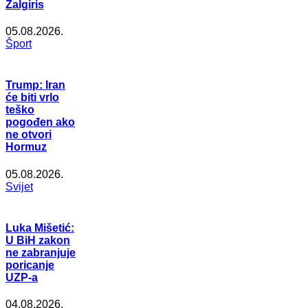
Žalgiris
05.08.2026.
Šport
Trump: Iran
će biti vrlo
teško
pogođen ako
ne otvori
Hormuz
05.08.2026.
Svijet
Luka Mišetić:
U BiH zakon
ne zabranjuje
poricanje
UZP-a
04.08.2026.