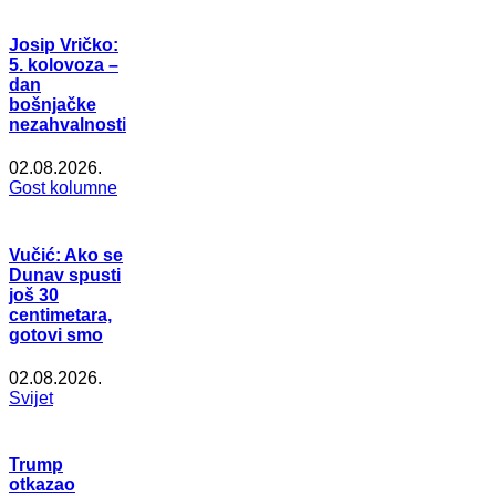
Josip Vričko:
5. kolovoza –
dan
bošnjačke
nezahvalnosti
02.08.2026.
Gost kolumne
Vučić: Ako se
Dunav spusti
još 30
centimetara,
gotovi smo
02.08.2026.
Svijet
Trump
otkazao