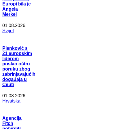
Europi bila je
Angela
Merkel
01.08.2026.
Svijet
Plenković s
21 europskim
liderom
poslao oštru
poruku zbog
zabrinjavajućih
događaja u
Ceuti
01.08.2026.
Hrvatska
Agencija
Fitch
potvrdila