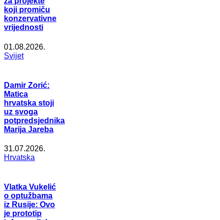
za projekte
koji promiču
konzervativne
vrijednosti
01.08.2026.
Svijet
Damir Zorić:
Matica
hrvatska stoji
uz svoga
potpredsjednika
Marija Jareba
31.07.2026.
Hrvatska
Vlatka Vukelić
o optužbama
iz Rusije: Ovo
je prototip