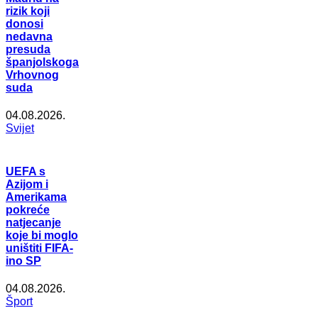
rizik koji
donosi
nedavna
presuda
španjolskoga
Vrhovnog
suda
04.08.2026.
Svijet
UEFA s
Azijom i
Amerikama
pokreće
natjecanje
koje bi moglo
uništiti FIFA-
ino SP
04.08.2026.
Šport