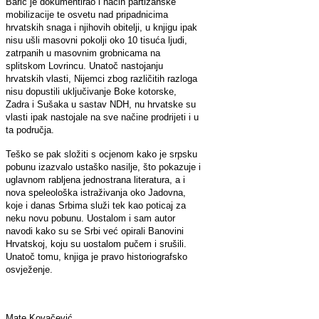
Barić je dokumentirao i način partizanske
mobilizacije te osvetu nad pripadnicima
hrvatskih snaga i njihovih obitelji, u knjigu ipak
nisu ušli masovni pokolji oko 10 tisuća ljudi,
zatrpanih u masovnim grobnicama na
splitskom Lovrincu. Unatoč nastojanju
hrvatskih vlasti, Nijemci zbog različitih razloga
nisu dopustili uključivanje Boke kotorske,
Zadra i Sušaka u sastav NDH, nu hrvatske su
vlasti ipak nastojale na sve načine prodrijeti i u
ta područja.
Teško se pak složiti s ocjenom kako je srpsku
pobunu izazvalo ustaško nasilje, što pokazuje i
uglavnom rabljena jednostrana literatura, a i
nova speleološka istraživanja oko Jadovna,
koje i danas Srbima služi tek kao poticaj za
neku novu pobunu. Uostalom i sam autor
navodi kako su se Srbi već opirali Banovini
Hrvatskoj, koju su uostalom pučem i srušili.
Unatoč tomu, knjiga je pravo historiografsko
osvježenje.
Mate Kovačević