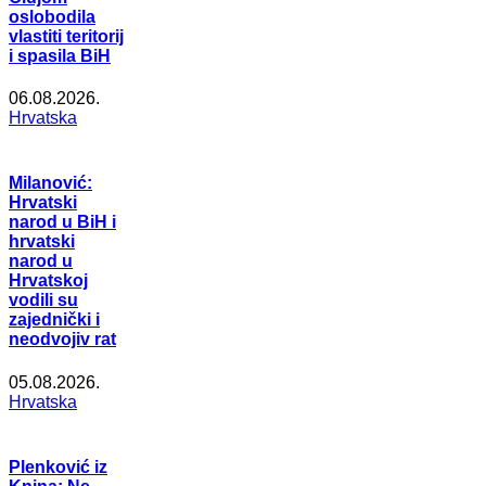
oslobodila
vlastiti teritorij
i spasila BiH
06.08.2026.
Hrvatska
Milanović:
Hrvatski
narod u BiH i
hrvatski
narod u
Hrvatskoj
vodili su
zajednički i
neodvojiv rat
05.08.2026.
Hrvatska
Plenković iz