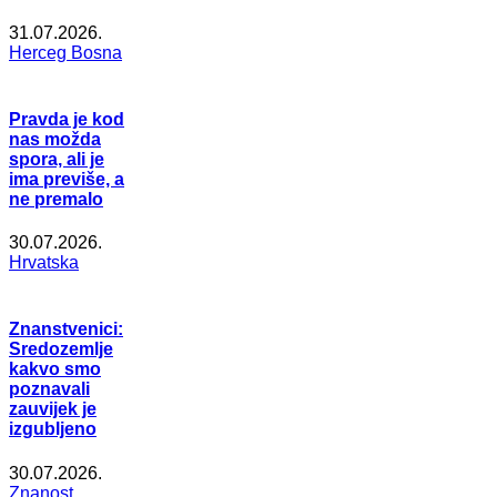
31.07.2026.
Herceg Bosna
Pravda je kod
nas možda
spora, ali je
ima previše, a
ne premalo
30.07.2026.
Hrvatska
Znanstvenici:
Sredozemlje
kakvo smo
poznavali
zauvijek je
izgubljeno
30.07.2026.
Znanost