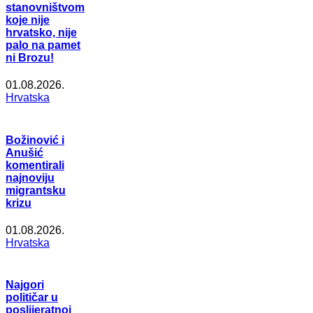
stanovništvom
koje nije
hrvatsko, nije
palo na pamet
ni Brozu!
01.08.2026.
Hrvatska
Božinović i
Anušić
komentirali
najnoviju
migrantsku
krizu
01.08.2026.
Hrvatska
Najgori
političar u
poslijeratnoj