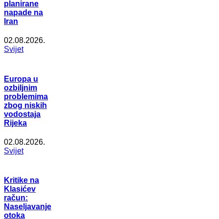
planirane
napade na
Iran
02.08.2026.
Svijet
Europa u
ozbiljnim
problemima
zbog niskih
vodostaja
Rijeka
02.08.2026.
Svijet
Kritike na
Klasićev
račun:
Naseljavanje
otoka