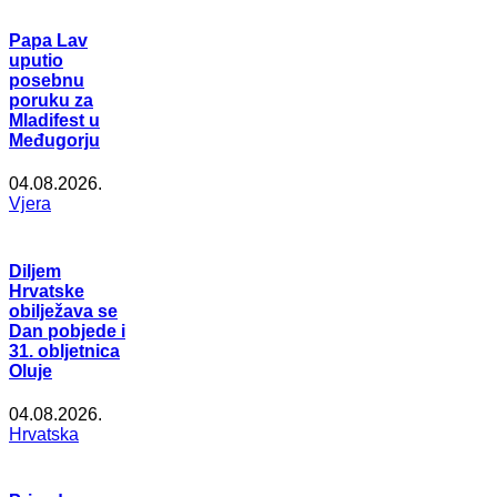
Papa Lav
uputio
posebnu
poruku za
Mladifest u
Međugorju
04.08.2026.
Vjera
Diljem
Hrvatske
obilježava se
Dan pobjede i
31. obljetnica
Oluje
04.08.2026.
Hrvatska