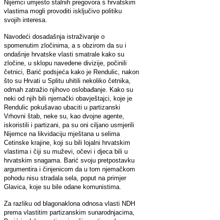
Nijemci umjesto stalnih pregovora s hrvatskim
vlastima mogli provoditi isključivo politiku
svojih interesa.
Navodeći dosadašnja istraživanje o
spomenutim zločinima, a s obzirom da su i
ondašnje hrvatske vlasti smatrale kako su
zločine, u sklopu navedene divizije, počinili
četnici, Barić podsjeća kako je Rendulic, nakon
što su Hrvati u Splitu uhitili nekoliko četnika,
odmah zatražio njihovo oslobađanje. Kako su
neki od njih bili njemački obavještajci, koje je
Rendulic pokušavao ubaciti u partizanski
Vrhovni štab, neke su, kao dvojne agente,
iskoristili i partizani, pa su oni ciljano usmjerili
Nijemce na likvidaciju mještana u selima
Cetinske krajine, koji su bili lojalni hrvatskim
vlastima i čiji su muževi, očevi i djeca bili u
hrvatskim snagama. Barić svoju pretpostavku
argumentira i činjenicom da u tom njemačkom
pohodu nisu stradala sela, poput na primjer
Glavica, koje su bile odane komunistima.
Za razliku od blagonaklona odnosa vlasti NDH
prema vlastitim partizanskim sunarodnjacima,