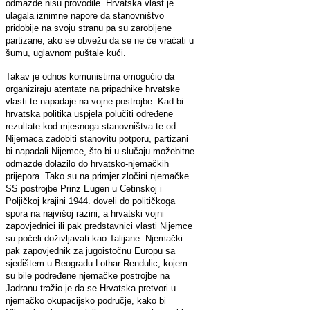
odmazde nisu provodile. Hrvatska vlast je
ulagala iznimne napore da stanovništvo
pridobije na svoju stranu pa su zarobljene
partizane, ako se obvežu da se ne će vraćati u
šumu, uglavnom puštale kući.
Takav je odnos komunistima omogućio da
organiziraju atentate na pripadnike hrvatske
vlasti te napadaje na vojne postrojbe. Kad bi
hrvatska politika uspjela polučiti određene
rezultate kod mjesnoga stanovništva te od
Nijemaca zadobiti stanovitu potporu, partizani
bi napadali Nijemce, što bi u slučaju možebitne
odmazde dolazilo do hrvatsko-njemačkih
prijepora. Tako su na primjer zločini njemačke
SS postrojbe Prinz Eugen u Cetinskoj i
Poljičkoj krajini 1944. doveli do političkoga
spora na najvišoj razini, a hrvatski vojni
zapovjednici ili pak predstavnici vlasti Nijemce
su počeli doživljavati kao Talijane. Njemački
pak zapovjednik za jugoistočnu Europu sa
sjedištem u Beogradu Lothar Rendulic, kojem
su bile podređene njemačke postrojbe na
Jadranu tražio je da se Hrvatska pretvori u
njemačko okupacijsko područje, kako bi