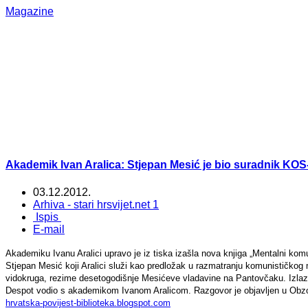
Magazine
Akademik Ivan Aralica: Stjepan Mesić je bio suradnik KOS
03.12.2012.
Arhiva - stari hrsvijet.net 1
Ispis
E-mail
Akademiku Ivanu Aralici upravo je iz tiska izašla nova knjiga „Mentalni komu
Stjepan Mesić koji Aralici služi kao predložak u razmatranju komunističkog me
vidokruga, rezime desetogodišnje Mesićeve vladavine na Pantovčaku. Izlaza
Despot vodio s akademikom Ivanom Aralicom. Razgovor je objavljen u Obzoru 
hrvatska-povijest-biblioteka.blogspot.com