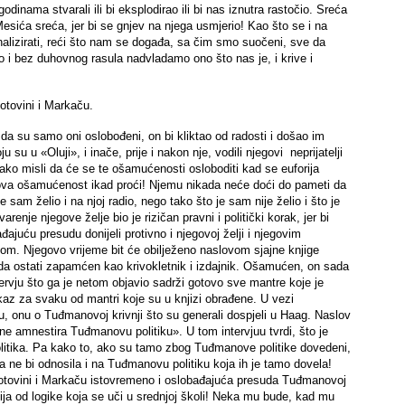
inama stvarali ili bi eksplodirao ili bi nas iznutra rastočio. Sreća
Mesića sreća, jer bi se gnjev na njega usmjerio! Kao što se i na
alizirati, reći što nam se događa, sa čim smo suočeni, sve da
 i bez duhovnog rasula nadvladamo ono što nas je, i krive i
tovini i Markaču.
a su samo oni oslobođeni, on bi kliktao od radosti i došao im
 u «Oluji», i inače, prije i nakon nje, vodili njegovi neprijatelji
ko misli da će se te ošamućenosti osloboditi kad se euforija
egova ošamućenost ikad proći! Njemu nikada neće doći do pameti da
sam želio i na njoj radio, nego tako što je sam nije želio i što je
enje njegove želje bio je rizičan pravni i politički korak, jer bi
ajuću presudu donijeli protivno i njegovoj želji i njegovim
nom. Njegovo vrijeme bit će obilježeno naslovom sjajne knjige
a ostati zapamćen kao krivokletnik i izdajnik. Ošamućen, on sada
ervju što ga je netom objavio sadrži gotovo sve mantre koje je
okaz za svaku od mantri koje su u knjizi obrađene. U vezi
, onu o Tuđmanovoj krivnji što su generali dospjeli u Haag. Naslov
ne amnestira Tuđmanovu politiku». U tom intervjuu tvrdi, što je
itika. Pa kako to, ako su tamo zbog Tuđmanove politike dovedeni,
 ne bi odnosila i na Tuđmanovu politiku koja ih je tamo dovela!
otovini i Markaču istovremeno i oslobađajuća presuda Tuđmanovoj
kčija od logike koja se uči u srednjoj školi! Neka mu bude, kad mu