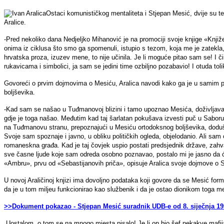
Ostaci komunističkog mentaliteta i Stjepan Mesić, dvije su teme
Aralice.
-Pred nekoliko dana Nedjeljko Mihanović je na promociji svoje knjige «Knji
onima iz ciklusa što smo ga spomenuli, istupio s tezom, koja me je zatekla, 
hrvatska proza, izuzev mene, to nije učinila. Je li moguće pitao sam se! I č
rukavicama i simbolici, ja sam se jedini time ozbiljno pozabavio! I otuda to
Govoreći o prvim dojmovima o Mesiću, Aralica navodi kako ga je u samim po
boljševika.
-Kad sam se našao u Tuđmanovoj blizini i tamo upoznao Mesića, doživljav
gdje je toga našao. Međutim kad taj šarlatan pokušava izvesti puč u Saboru,
na Tuđmanovu stranu, prepoznajući u Mesiću ortodoksnog boljševika, doduše
Svoje sam spoznaje i javno, u obliku političkih ogleda, objelodanio. Ali sam 
romaneskna građa. Kad je taj čovjek uspio postati predsjednik države, zahval
sve časne ljude koje sam odreda osobno poznavao, postalo mi je jasno da će 
«Ambru», prvu od «Sebastijanovih priča», opisuje Aralica svoje dojmove o 
U novoj Araličinoj knjizi ima dovoljno podataka koji govore da se Mesić form
da je u tom miljeu funkcionirao kao službenik i da je ostao dionikom toga men
>>Dokument pokazao - Stjepan Mesić suradnik UDB-e od 8. siječnja 19
„Uostalom, o tom se na mnogo mjesta pisalo! Je li on bio šef nekakve mafijašk