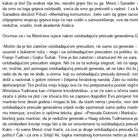
kakav je bio! Da ovakav nije bio, narodni gnjev što su ga Mesić i Sanader god
da smo se toga gnjeva oslobodili, sreća da smo ga pretvorili u radost. I za 
Sanadera obrušio! Pišući «Mentalnog komunistu», želio sam taj gnjev racion
izbjegnemo erupciju gnjeva koja će nas voditi u samouništenje, sve da mirno
nedužne, snašlo, tvrdi akademik Aralica.
Osvrnuo se i na Mesićeve izjave nakon oslobađajuće presude generalima Go
-Mislim da je bio zatečen oslobađajućom presudom, ne samo za generale – d
ususret s buketom ruža – nego i sa oslobađajućom presudom za politiku koju su
Franjo Tuđman i Gojko Šušak. Time je bio zatečen i ošamućen! Ali se vara a
oslobađajućom presudom slegne. Niti će se ta euforija slegnuti, niti će nj
on, možda, jest pomogao oslobađajućoj presudi generala, ali ne tako što bi je 
radio da do nje ne dođe, a onima koji su oslobađajuću presudu donosili, ostvar
došli u raskorak s golom istinom i željama hrvatskog naroda. Zato su oslobađ
djelovanjima! Tko pročita moju knjigu ova će mu pretpostavka postati logič
Miroslava Tuđmana kao «Vrijeme krivokletnika», a on će sam u očima narod
skače s plota na plot i ne shvaća što se zapravo dogodilo! Evo primjera! Int
mantrao kroz deset godina i mogao bi biti, da starih nema i previše, novi d
oslobađajuće presude generalima vrijedi ovdje spomenuti samo jednu mantru
mu intervjua, izvučen iz opširna teksta, glasi: «Presuda Gotovini i Markaču 
bezbroj puta mantrao, da je nedužne generale u Haag odvela Tuđmanova pol
da oslobođeni krivnje mogu biti a da se istovremeno ta oslobađajuća presuda
Kako – to samo Mesić zna! Inače, za sve je druge oslobađajuća presuda G
politici! Čak i za one u Srbiji! Ali, logika mentalnog komuniste nešto je dru