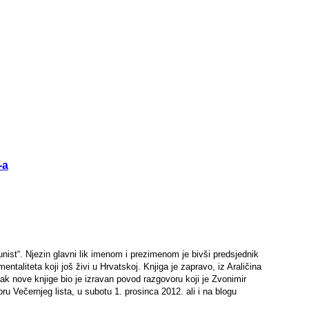
-a
nist“. Njezin glavni lik imenom i prezimenom je bivši predsjednik
ntaliteta koji još živi u Hrvatskoj. Knjiga je zapravo, iz Araličina
k nove knjige bio je izravan povod razgovoru koji je Zvonimir
Večernjeg lista, u subotu 1. prosinca 2012. ali i na blogu