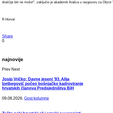
drukčije biti ne može!", zaključio je akademik Aralica u razgovoru za Obzor 
R.Horvat
Share
0
najnovije
Prev
Next
Josip Vričko: Davne jeseni ’93. Alija
Izetbegović počeo bošnjačko kadroviranje
hrvatskih članova Predsjedništva BiH
09.08.2026.
Gost kolumne