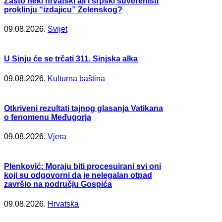
Zašto neki hrvatski ali i srpski suverenisti
proklinju “izdajicu” Zelenskog?
09.08.2026.
Svijet
U Sinju će se trčati 311. Sinjska alka
09.08.2026.
Kulturna baština
Otkriveni rezultati tajnog glasanja Vatikana
o fenomenu Međugorja
09.08.2026.
Vjera
Plenković: Moraju biti procesuirani svi oni
koji su odgovorni da je nelegalan otpad
završio na području Gospića
09.08.2026.
Hrvatska