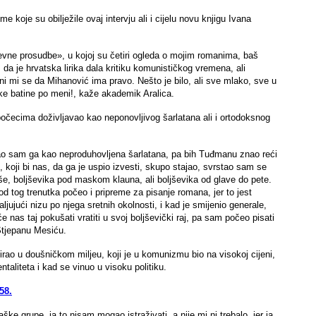
 koje su obilježile ovaj intervju ali i cijelu novu knjigu Ivana
ževne prosudbe», u kojoj su četiri ogleda o mojim romanima, baš
da je hrvatska lirika dala kritiku komunističkog vremena, ali
ini mi se da Mihanović ima pravo. Nešto je bilo, ali sve mlako, sve u
like batine po meni!, kaže akademik Aralica.
čecima doživljavao kao neponovljivog šarlatana ali i ortodoksnog
ao sam ga kao neproduhovljena šarlatana, pa bih Tuđmanu znao reći
 koji bi nas, da ga je uspio izvesti, skupo stajao, svrstao sam se
, boljševika pod maskom klauna, ali boljševika od glave do pete.
od tog trenutka počeo i pripreme za pisanje romana, jer to jest
jujući nizu po njega sretnih okolnosti, i kad je smijenio generale,
nas taj pokušati vratiti u svoj boljševički raj, pa sam počeo pisati
Stjepanu Mesiću.
irao u doušničkom miljeu, koji je u komunizmu bio na visokoj cijeni,
taliteta i kad se vinuo u visoku politiku.
58.
e grupe, ja to nisam mogao istraživati, a nije mi ni trebalo, jer ja