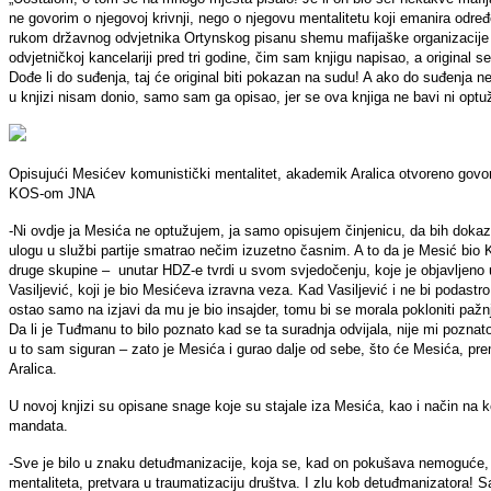
ne govorim o njegovoj krivnji, nego o njegovu mentalitetu koji emanira odre
rukom državnog odvjetnika Ortynskog pisanu shemu mafijaške organizacije n
odvjetničkoj kancelariji pred tri godine, čim sam knjigu napisao, a original 
Dođe li do suđenja, taj će original biti pokazan na sudu! A ako do suđenja n
u knjizi nisam donio, samo sam ga opisao, jer se ova knjiga ne bavi ni optu
Opisujući Mesićev komunistički mentalitet, akademik Aralica otvoreno govor
KOS-om JNA
-Ni ovdje ja Mesića ne optužujem, ja samo opisujem činjenicu, da bih dokaz
ulogu u službi partije smatrao nečim izuzetno časnim. A to da je Mesić bio 
druge skupine – unutar HDZ-e tvrdi u svom svjedočenju, koje je objavljeno u
Vasiljević, koji je bio Mesićeva izravna veza. Kad Vasiljević i ne bi poda
ostao samo na izjavi da mu je bio insajder, tomu bi se morala pokloniti pažnja
Da li je Tuđmanu to bilo poznato kad se ta suradnja odvijala, nije mi poznato,
u to sam siguran – zato je Mesića i gurao dalje od sebe, što će Mesića, pr
Aralica.
U novoj knjizi su opisane snage koje su stajale iza Mesića, kao i način na k
mandata.
-Sve je bilo u znaku detuđmanizacije, koja se, kad on pokušava nemoguće, 
mentaliteta, pretvara u traumatizaciju društva. I zlu kob detuđmanizatora!