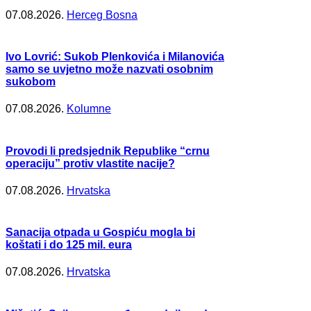
07.08.2026.
Herceg Bosna
Ivo Lovrić: Sukob Plenkovića i Milanovića
samo se uvjetno može nazvati osobnim
sukobom
07.08.2026.
Kolumne
Provodi li predsjednik Republike “crnu
operaciju” protiv vlastite nacije?
07.08.2026.
Hrvatska
Sanacija otpada u Gospiću mogla bi
koštati i do 125 mil. eura
07.08.2026.
Hrvatska