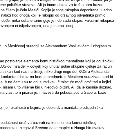
đene političke stavove. Ali ja imam dokaz za to što sam kazao:
a čijem je čelu Mesić! Kopija je toga rukopisa deponirana u jednoj
se nalazi kod onoga koji je rukopis od državnog odvjetnika primio.
e dođe, neka ostane tamo gdje je i do sada stajao. Faksimil rukopisa
živanjem ni isljeđivanjem, ona je samo esej.
i i o Mesićevoj suradnji sa Aleksandrom Vasiljevićem i zloglasnim
ao postojanje elementa komunističkog mentaliteta koji je doušničku
KOS-ov insajder – čovjek koji unutar jedne skupine djeluje za račun
 tisku i kod nas i u Srbiji, nitko drugi nego šef KOS-a Aleksandar
stro konkretan dokaz na kom je predmetu s Mesićem surađivao, kad bi
. A na čemu su to oni surađivali, čitalac će moći pročitati u knjizi.
 nisam u to vrijeme bio u njegovoj blizini. Ali da je kasnije doznao,
ema vlastitom priznanju, i navesti da pokuša puč u Saboru, kaže
oji je i okolnosti u kojima je dobio dva mandata predsjednička
budućnost društva bazirati na kontinuitetu komunističkog
 Sanaderovu i njegovu! Srećom da je rasplet u Haagu bio ovakav