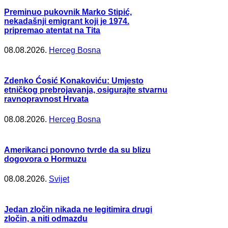
Preminuo pukovnik Marko Stipić,
nekadašnji emigrant koji je 1974.
pripremao atentat na Tita
08.08.2026.
Herceg Bosna
Zdenko Ćosić Konakoviću: Umjesto
etničkog prebrojavanja, osigurajte stvarnu
ravnopravnost Hrvata
08.08.2026.
Herceg Bosna
Amerikanci ponovno tvrde da su blizu
dogovora o Hormuzu
08.08.2026.
Svijet
Jedan zločin nikada ne legitimira drugi
zločin, a niti odmazdu