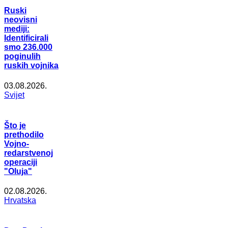
Ruski
neovisni
mediji:
Identificirali
smo 236.000
poginulih
ruskih vojnika
03.08.2026.
Svijet
Što je
prethodilo
Vojno-
redarstvenoj
operaciji
"Oluja"
02.08.2026.
Hrvatska