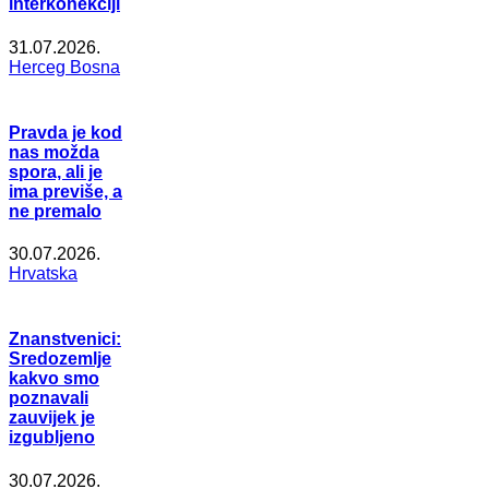
interkonekciji
31.07.2026.
Herceg Bosna
Pravda je kod
nas možda
spora, ali je
ima previše, a
ne premalo
30.07.2026.
Hrvatska
Znanstvenici:
Sredozemlje
kakvo smo
poznavali
zauvijek je
izgubljeno
30.07.2026.