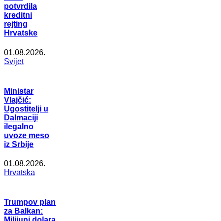
potvrdila
kreditni
rejting
Hrvatske
01.08.2026.
Svijet
Ministar
Vlajčić:
Ugostitelji u
Dalmaciji
ilegalno
uvoze meso
iz Srbije
01.08.2026.
Hrvatska
Trumpov plan
za Balkan:
Milijuni dolara