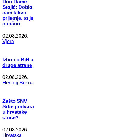
Don Damir
Stojić: Dobio
sam takve
prijetnje, to je
strašno
02.08.2026.
Vjera
Izbori u BiH s
druge strane
02.08.2026.
Herceg Bosna
Zašto SNV
Srbe pretvara
u hrvatske
crnce?
02.08.2026.
Hrvatska