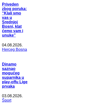
Priveden
zbog poruka:
“Klali smo
vas u
Srednjoj
Bosni, klat
ćemo vam i
unuke”
04.08.2026.
Herceg Bosna
Dinamo
saznao
mogućeg
suparnika u
play-offu Lige
prvaka
03.08.2026.
Šport