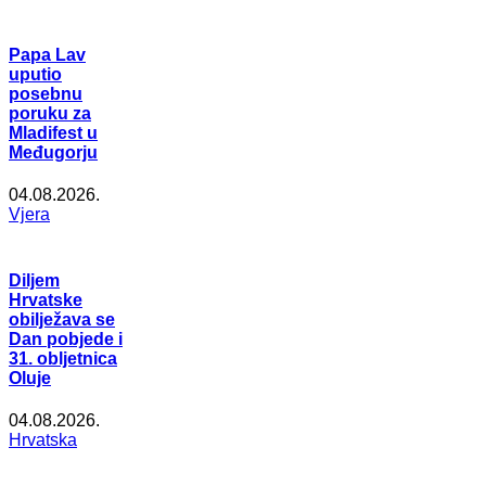
Papa Lav
uputio
posebnu
poruku za
Mladifest u
Međugorju
04.08.2026.
Vjera
Diljem
Hrvatske
obilježava se
Dan pobjede i
31. obljetnica
Oluje
04.08.2026.
Hrvatska