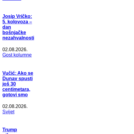
Josip Vričko:
5. kolovoza –
dan
bošnjačke
nezahvalnosti
02.08.2026.
Gost kolumne
Vučić: Ako se
Dunav spusti
još 30
centimetara,
gotovi smo
02.08.2026.
Svijet
Trump