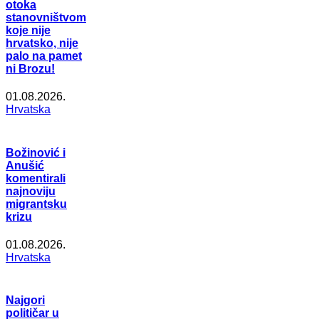
otoka
stanovništvom
koje nije
hrvatsko, nije
palo na pamet
ni Brozu!
01.08.2026.
Hrvatska
Božinović i
Anušić
komentirali
najnoviju
migrantsku
krizu
01.08.2026.
Hrvatska
Najgori
političar u