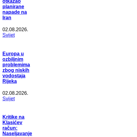
otkazao
planirane
napade na
Iran
02.08.2026.
Svijet
Europa u
ozbiljnim
problemima
zbog niskih
vodostaja
Rijeka
02.08.2026.
Svijet
Kritike na
Klasićev
račun:
Naseljavanje