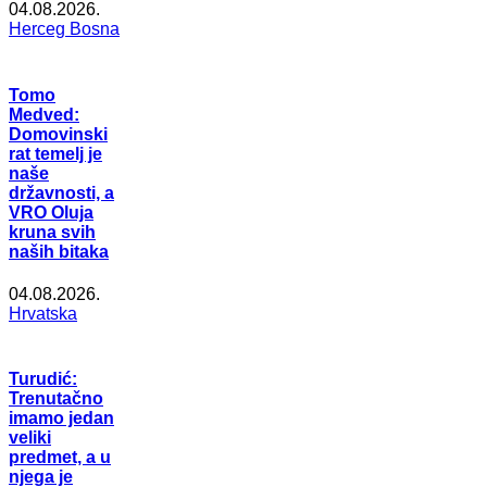
04.08.2026.
Herceg Bosna
Tomo
Medved:
Domovinski
rat temelj je
naše
državnosti, a
VRO Oluja
kruna svih
naših bitaka
04.08.2026.
Hrvatska
Turudić:
Trenutačno
imamo jedan
veliki
predmet, a u
njega je