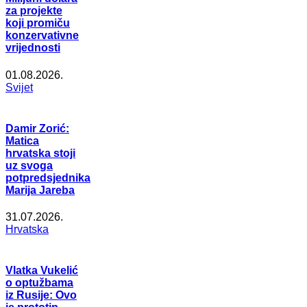
za projekte
koji promiču
konzervativne
vrijednosti
01.08.2026.
Svijet
Damir Zorić:
Matica
hrvatska stoji
uz svoga
potpredsjednika
Marija Jareba
31.07.2026.
Hrvatska
Vlatka Vukelić
o optužbama
iz Rusije: Ovo