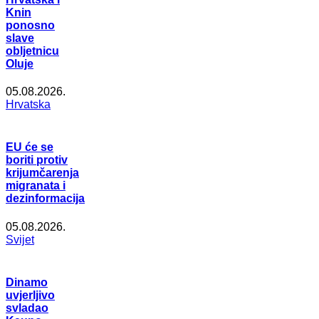
Knin
ponosno
slave
obljetnicu
Oluje
05.08.2026.
Hrvatska
EU će se
boriti protiv
krijumčarenja
migranata i
dezinformacija
05.08.2026.
Svijet
Dinamo
uvjerljivo
svladao