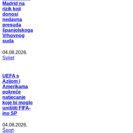
Madrid na
rizik koji
donosi
nedavna
presuda
španjolskoga
Vrhovnog
suda
04.08.2026.
Svijet
UEFA s
Azijom i
Amerikama
pokreće
natjecanje
koje bi moglo
uništiti FIFA-
ino SP
04.08.2026.
Šport