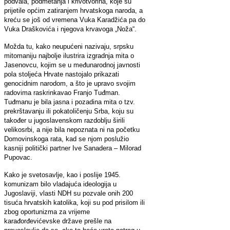
podvala, podmetanja i krivotvorina, koje su
prijetile općim zatiranjem hrvatskoga naroda, a
kreću se još od vremena Vuka Karadžića pa do
Vuka Draškovića i njegova krvavoga „Noža“.
Možda tu, kako neupućeni nazivaju, srpsku
mitomaniju najbolje ilustrira izgradnja mita o
Jasenovcu, kojim se u međunarodnoj javnosti
pola stoljeća Hrvate nastojalo prikazati
genocidnim narodom, a što je upravo svojim
radovima raskrinkavao Franjo Tuđman.
Tuđmanu je bila jasna i pozadina mita o tzv.
prekrštavanju ili pokatoličenju Srba, koju su
također u jugoslavenskom razdoblju širili
velikosrbi, a nije bila nepoznata ni na početku
Domovinskoga rata, kad se njom poslužio
kasniji politički partner Ive Sanadera – Milorad
Pupovac.
Kako je svetosavlje, kao i poslije 1945.
komunizam bilo vladajuća ideologija u
Jugoslaviji, vlasti NDH su pozvale onih 200
tisuća hrvatskih katolika, koji su pod prisilom ili
zbog oportunizma za vrijeme
karađorđevićevske države prešle na