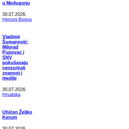
u Međugorju
30.07.2026.
Herceg Bosna
Vladimir
Šumanović:
Milorad
Pupovac i
SNV
pokušavaju
cenzurirati
znanost i
medije
30.07.2026.
Hrvatska
Uhićen Željko
Kerum
30.07.2026.