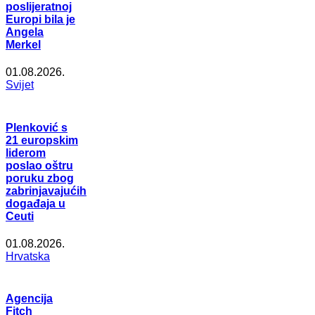
poslijeratnoj
Europi bila je
Angela
Merkel
01.08.2026.
Svijet
Plenković s
21 europskim
liderom
poslao oštru
poruku zbog
zabrinjavajućih
događaja u
Ceuti
01.08.2026.
Hrvatska
Agencija
Fitch