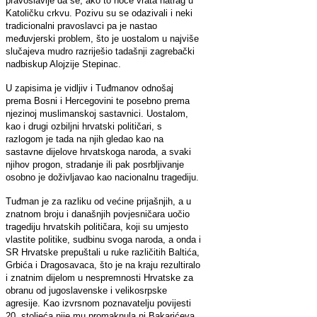
pravoslavlje da se, ako to hoće vrata natrag u
Katoličku crkvu. Pozivu su se odazivali i neki
tradicionalni pravoslavci pa je nastao
međuvjerski problem, što je uostalom u najviše
slučajeva mudro razriješio tadašnji zagrebački
nadbiskup Alojzije Stepinac.
U zapisima je vidljiv i Tuđmanov odnošaj
prema Bosni i Hercegovini te posebno prema
njezinoj muslimanskoj sastavnici. Uostalom,
kao i drugi ozbiljni hrvatski političari, s
razlogom je tada na njih gledao kao na
sastavne dijelove hrvatskoga naroda, a svaki
njihov progon, stradanje ili pak posrbljivanje
osobno je doživljavao kao nacionalnu tragediju.
Tuđman je za razliku od većine prijašnjih, a u
znatnom broju i današnjih povjesničara uočio
tragediju hrvatskih političara, koji su umjesto
vlastite politike, sudbinu svoga naroda, a onda i
SR Hrvatske prepuštali u ruke različitih Baltića,
Grbića i Dragosavaca, što je na kraju rezultiralo
i znatnim dijelom u nespremnosti Hrvatske za
obranu od jugoslavenske i velikosrpske
agresije. Kao izvrsnom poznavatelju povijesti
20. stoljeća nije mu promaknula ni Bakarićeva