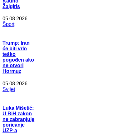
Kauno
Žalgiris
05.08.2026.
Šport
Trump: Iran
će biti vrlo
teško
pogođen ako
ne otvori
Hormuz
05.08.2026.
Svijet
Luka Mišetić:
U BiH zakon
ne zabranjuje
poricanje
UZP-a