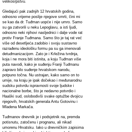
velikosrpstvu.
Gledajući pak zadnjih 12 hrvatskih godina,
odnosno vrijeme poslije njegove smrti, čini mi
se kao da dr. Tuđman uopće i nije umro. Samo
su ga zatvorili u neku Lepoglavu, a isti ljudi,
odnosno neki njihovi nasljednici i dalje vode rat
protiv Franje Tuđmana. Samo što je taj rat već
više od desetljeća zadobio i svoju sustavno
razrađenu ideološku formu pa su ga imenovali
detuđmanizacijom. Zato je i Krležina tvrdnja,
koja i ne mora biti istinita, a koju Tuđman više
puta navodi, kako je suđenju Franji Tuđmanu
zapravo bilo suđenje hrvatskom narodu,
potpuno točna. Nu ustrajan, kako samo on to
umije, na kraju je ipak dočekao i međunarodnu
sudsku potvrdu ispravnosti svoje ljudske i
nacionalne borbe, što je nedavno potvrdio i
Haaški sud, oslobodivši svake optužbe dvojicu
njegovih, hrvatskih generala Antu Gotovinu i
Mladena Markača.
Tuđmanov dnevnik je i podsjetnik na, premda
potisnutu, zatočenu i prognanu, ali nikad
umorenu Hrvatsku. Iako u dnevničkim zapisima