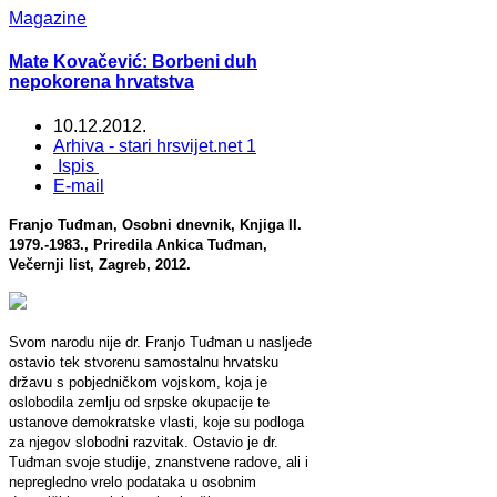
Magazine
Mate Kovačević: Borbeni duh
nepokorena hrvatstva
10.12.2012.
Arhiva - stari hrsvijet.net 1
Ispis
E-mail
Franjo Tuđman, Osobni dnevnik, Knjiga II.
1979.-1983., Priredila Ankica Tuđman,
Večernji list, Zagreb, 2012.
Svom narodu nije dr. Franjo Tuđman u nasljeđe
ostavio tek stvorenu samostalnu hrvatsku
državu s pobjedničkom vojskom, koja je
oslobodila zemlju od srpske okupacije te
ustanove demokratske vlasti, koje su podloga
za njegov slobodni razvitak. Ostavio je dr.
Tuđman svoje studije, znanstvene radove, ali i
nepregledno vrelo podataka u osobnim