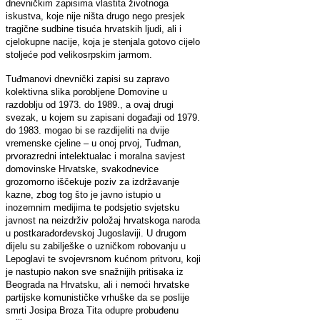
dnevničkim zapisima vlastita životnoga
iskustva, koje nije ništa drugo nego presjek
tragične sudbine tisuća hrvatskih ljudi, ali i
cjelokupne nacije, koja je stenjala gotovo cijelo
stoljeće pod velikosrpskim jarmom.
Tuđmanovi dnevnički zapisi su zapravo
kolektivna slika porobljene Domovine u
razdoblju od 1973. do 1989., a ovaj drugi
svezak, u kojem su zapisani događaji od 1979.
do 1983. mogao bi se razdijeliti na dvije
vremenske cjeline – u onoj prvoj, Tuđman,
prvorazredni intelektualac i moralna savjest
domovinske Hrvatske, svakodnevice
grozomorno iščekuje poziv za izdržavanje
kazne, zbog tog što je javno istupio u
inozemnim medijima te podsjetio svjetsku
javnost na neizdrživ položaj hrvatskoga naroda
u postkarađorđevskoj Jugoslaviji. U drugom
dijelu su zabilješke o uzničkom robovanju u
Lepoglavi te svojevrsnom kućnom pritvoru, koji
je nastupio nakon sve snažnijih pritisaka iz
Beograda na Hrvatsku, ali i nemoći hrvatske
partijske komunističke vrhuške da se poslije
smrti Josipa Broza Tita odupre probuđenu