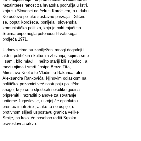
nezainteresiranost za hrvatska područja u Istri,
koja su Slovenci na čelu s Kardeljem, a u duhu
Koroščeve politike sustavno prisvajali. Slično
se, poput Korošeca, ponijela i slovenska
komunistička politika, koja je paktirajući sa
Srbima pripomogla potonuću Hrvatskoga
proljeća 1971.
U dnevnicima su zabilježeni mnogi događaji i
akteri političkih i kulturnih zbivanja, kojima smo
i sami, bilo mlađi ili nešto stariji bili svjedoci, a
među njima i smrti Josipa Broza Tita,
Miroslava Krleže te Vladimira Bakarića, ali i
Aleksandra Rankovića. Njihovim odlaskom na
političkoj pozornici već nastupaju političke
snage, koje će u sljedećih nekoliko godina
pripremiti i razraditi planove za stvaranje
unitarne Jugoslavije, u kojoj će apsolutnu
premoć imati Srbi, a ako tu ne uspije, u
protivnom slijedi uspostavu granica velike
Srbije, na kojoj će posebno raditi Srpska
pravoslavna crkva.