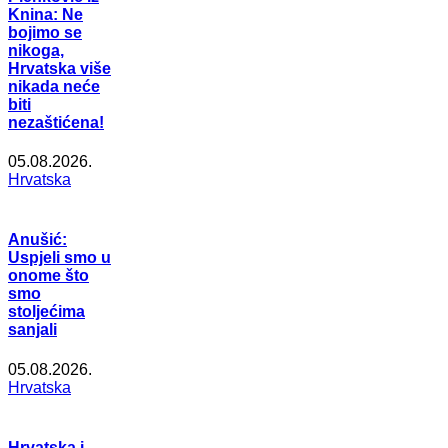
Knina: Ne
bojimo se
nikoga,
Hrvatska više
nikada neće
biti
nezaštićena!
05.08.2026.
Hrvatska
Anušić:
Uspjeli smo u
onome što
smo
stoljećima
sanjali
05.08.2026.
Hrvatska
Hrvatska i