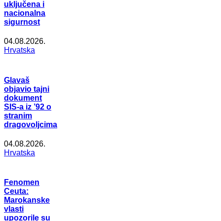
uključena i
nacionalna
sigurnost
04.08.2026.
Hrvatska
Glavaš
objavio tajni
dokument
SIS-a iz ’92 o
stranim
dragovoljcima
04.08.2026.
Hrvatska
Fenomen
Ceuta:
Marokanske
vlasti
upozorile su