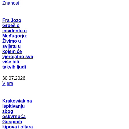
Znanost
Fra Jozo
Grbeš o
incidentu u
Međugorju:
Živimo u
svijetu u
kojem će
vjerojatno sve
više biti
takvih ljudi
30.07.2026.
Vjera
Krakowiak na
ispitivanju
zbog
oskvrnuća
Gospinih
kipova i oltara