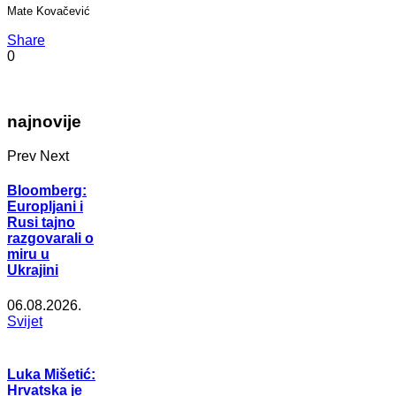
Mate Kovačević
Share
0
najnovije
Prev
Next
Bloomberg:
Europljani i
Rusi tajno
razgovarali o
miru u
Ukrajini
06.08.2026.
Svijet
Luka Mišetić:
Hrvatska je