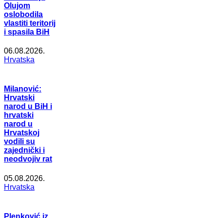
Olujom
oslobodila
vlastiti teritorij
i spasila BiH
06.08.2026.
Hrvatska
Milanović:
Hrvatski
narod u BiH i
hrvatski
narod u
Hrvatskoj
vodili su
zajednički i
neodvojiv rat
05.08.2026.
Hrvatska
Plenković iz