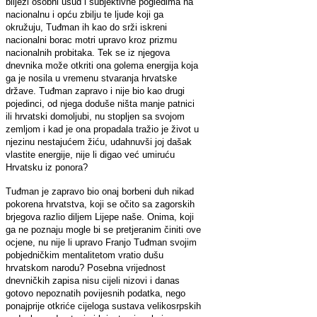
bilježi osobni usud i subjektivne pogledima na
nacionalnu i opću zbilju te ljude koji ga
okružuju, Tuđman ih kao do srži iskreni
nacionalni borac motri upravo kroz prizmu
nacionalnih probitaka. Tek se iz njegova
dnevnika može otkriti ona golema energija koja
ga je nosila u vremenu stvaranja hrvatske
države. Tuđman zapravo i nije bio kao drugi
pojedinci, od njega doduše ništa manje patnici
ili hrvatski domoljubi, nu stopljen sa svojom
zemljom i kad je ona propadala tražio je život u
njezinu nestajućem žiću, udahnuvši joj dašak
vlastite energije, nije li digao već umiruću
Hrvatsku iz ponora?
Tuđman je zapravo bio onaj borbeni duh nikad
pokorena hrvatstva, koji se očito sa zagorskih
brjegova razlio diljem Lijepe naše. Onima, koji
ga ne poznaju mogle bi se pretjeranim činiti ove
ocjene, nu nije li upravo Franjo Tuđman svojim
pobjedničkim mentalitetom vratio dušu
hrvatskom narodu? Posebna vrijednost
dnevničkih zapisa nisu cijeli nizovi i danas
gotovo nepoznatih povijesnih podatka, nego
ponajprije otkriće cijeloga sustava velikosrpskih