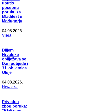
uputio
posebnu
poruku za
Mladifest u
Međugorju
04.08.2026.
Vjera
Diljem
Hrvatske
obilježava se
Dan pobjede i
31. obljetnica
Oluje
04.08.2026.
Hrvatska
Priveden
zbog poruka:
“Klali smo