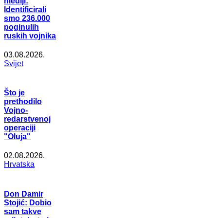
mediji:
Identificirali
smo 236.000
poginulih
ruskih vojnika
03.08.2026.
Svijet
Što je
prethodilo
Vojno-
redarstvenoj
operaciji
"Oluja"
02.08.2026.
Hrvatska
Don Damir
Stojić: Dobio
sam takve