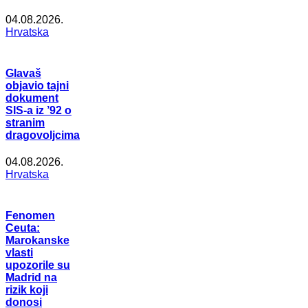
04.08.2026.
Hrvatska
Glavaš
objavio tajni
dokument
SIS-a iz ’92 o
stranim
dragovoljcima
04.08.2026.
Hrvatska
Fenomen
Ceuta:
Marokanske
vlasti
upozorile su
Madrid na
rizik koji
donosi