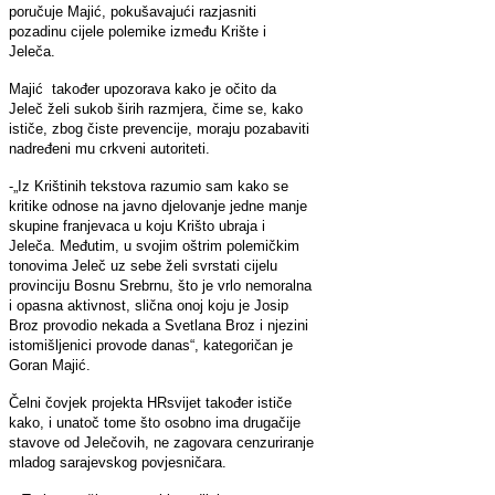
poručuje Majić, pokušavajući razjasniti
pozadinu cijele polemike između Krište i
Jeleča.
Majić također upozorava kako je očito da
Jeleč želi sukob širih razmjera, čime se, kako
ističe, zbog čiste prevencije, moraju pozabaviti
nadređeni mu crkveni autoriteti.
-„Iz Krištinih tekstova razumio sam kako se
kritike odnose na javno djelovanje jedne manje
skupine franjevaca u koju Krišto ubraja i
Jeleča. Međutim, u svojim oštrim polemičkim
tonovima Jeleč uz sebe želi svrstati cijelu
provinciju Bosnu Srebrnu, što je vrlo nemoralna
i opasna aktivnost, slična onoj koju je Josip
Broz provodio nekada a Svetlana Broz i njezini
istomišljenici provode danas“, kategoričan je
Goran Majić.
Čelni čovjek projekta HRsvijet također ističe
kako, i unatoč tome što osobno ima drugačije
stavove od Jelečovih, ne zagovara cenzuriranje
mladog sarajevskog povjesničara.