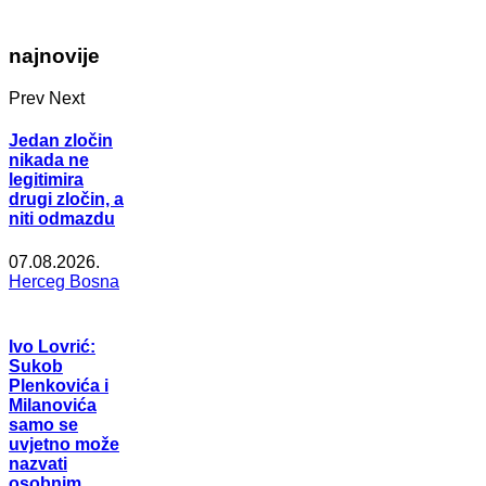
najnovije
Prev
Next
Jedan zločin
nikada ne
legitimira
drugi zločin, a
niti odmazdu
07.08.2026.
Herceg Bosna
Ivo Lovrić:
Sukob
Plenkovića i
Milanovića
samo se
uvjetno može
nazvati
osobnim