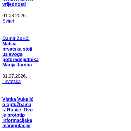
vrijednosti
01.08.2026.
Svijet
Damir Zorić:
Matica
hrvatska stoji
uz svoga
potpredsjednika
Marija Jareba
31.07.2026.
Hrvatska
Vlatka Vukelić
o optužbama
iz Rusije: Ovo
je prototip
informacijske
manipulacije