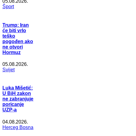
05.08.2026.
Šport
Trump: Iran
će biti vrlo
teško
pogođen ako
ne otvori
Hormuz
05.08.2026.
Svijet
Luka Mišetić:
U BiH zakon
ne zabranjuje
poricanje
UZP-a
04.08.2026.
Herceg Bosna