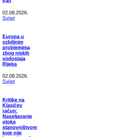
Iran
02.08.2026.
Svijet
Europa u
ozbiljnim
problemima
zbog niskih
vodostaja
Rijeka
02.08.2026.
Svijet
Kritike na
Klasićev
račun:
Naseljavanje
otoka
stanovništvom
koje nije