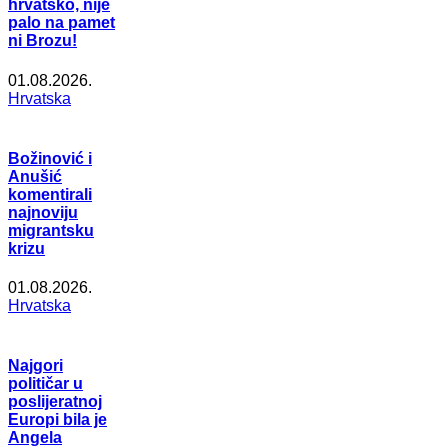
hrvatsko, nije
palo na pamet
ni Brozu!
01.08.2026.
Hrvatska
Božinović i
Anušić
komentirali
najnoviju
migrantsku
krizu
01.08.2026.
Hrvatska
Najgori
političar u
poslijeratnoj
Europi bila je
Angela