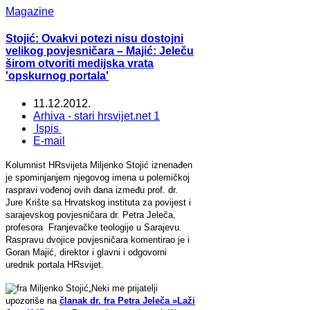
Magazine
Stojić: Ovakvi potezi nisu dostojni
velikog povjesničara – Majić: Jeleču
širom otvoriti medijska vrata
'opskurnog portala'
11.12.2012.
Arhiva - stari hrsvijet.net 1
Ispis
E-mail
Kolumnist HRsvijeta Miljenko Stojić iznenađen
je spominjanjem njegovog imena u polemičkoj
raspravi vođenoj ovih dana između prof. dr.
Jure Krište sa Hrvatskog instituta za povijest i
sarajevskog povjesničara dr. Petra Jeleča,
profesora Franjevačke teologije u Sarajevu.
Raspravu dvojice povjesničara komentirao je i
Goran Majić, direktor i glavni i odgovorni
urednik portala HRsvijet.
„Neki me prijatelji
upozoriše na
članak dr. fra Petra Jeleča »Laži