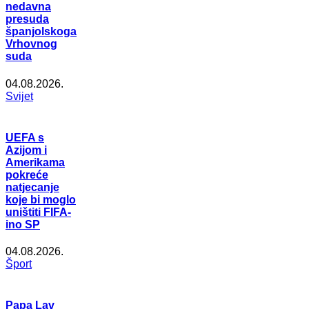
nedavna
presuda
španjolskoga
Vrhovnog
suda
04.08.2026.
Svijet
UEFA s
Azijom i
Amerikama
pokreće
natjecanje
koje bi moglo
uništiti FIFA-
ino SP
04.08.2026.
Šport
Papa Lav