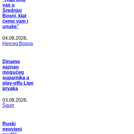
vas u
Srednjoj
Bosni, klat
ćemo vam i
unuke”
04.08.2026.
Herceg Bosna
Dinamo
saznao
mogućeg
suparnika u
play-offu Lige
prvaka
03.08.2026.
Šport
Ruski
neovisni