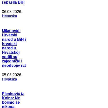
i spasila BiH
06.08.2026.
Hrvatska
Milanović:
Hrvatski
narod u BiH i
hrvatski
narod u
Hrvatskoj
vodili su
zajednički i
neodvojiv rat
05.08.2026.
Hrvatska
Plenković iz
Knina: Ne
bojimo se
nikoga,