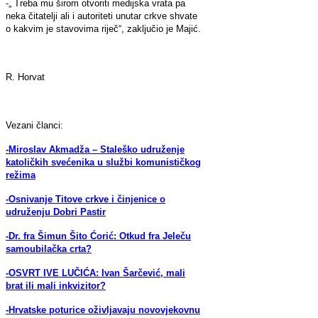
-„ Treba mu širom otvoriti medijska vrata pa
neka čitatelji ali i autoriteti unutar crkve shvate
o kakvim je stavovima riječ“, zaključio je Majić.
R. Horvat
Vezani članci:
-Miroslav Akmadža – Staleško udruženje
katoličkih svećenika u službi komunističkog
režima
-Osnivanje Titove crkve i činjenice o
udruženju Dobri Pastir
-Dr. fra Šimun Šito Ćorić: Otkud fra Jeleču
samoubilačka crta?
-OSVRT IVE LUČIĆA: Ivan Šarčević, mali
brat ili mali inkvizitor?
-Hrvatske poturice oživljavaju novovjekovnu