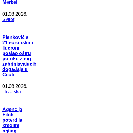
Merkel
01.08.2026.
Svijet
Plenković s
21 europskim
liderom
poslao oštru
poruku zbog
zabrinjavajućih
događaja u
Ceuti
01.08.2026.
Hrvatska
Agencija
Fitch
potvrdila
kreditni
rejting