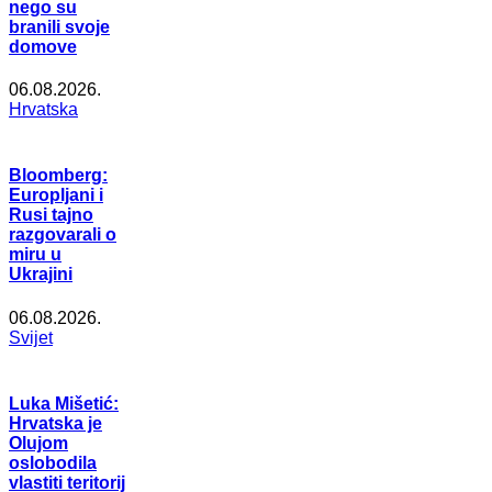
nego su
branili svoje
domove
06.08.2026.
Hrvatska
Bloomberg:
Europljani i
Rusi tajno
razgovarali o
miru u
Ukrajini
06.08.2026.
Svijet
Luka Mišetić:
Hrvatska je
Olujom
oslobodila
vlastiti teritorij