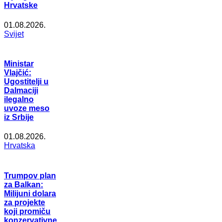
Hrvatske
01.08.2026.
Svijet
Ministar
Vlajčić:
Ugostitelji u
Dalmaciji
ilegalno
uvoze meso
iz Srbije
01.08.2026.
Hrvatska
Trumpov plan
za Balkan:
Milijuni dolara
za projekte
koji promiču
konzervativne