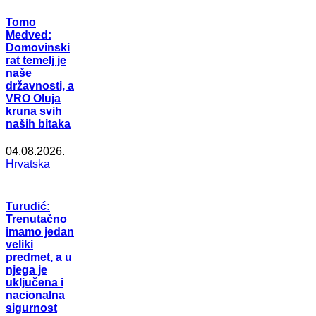
Tomo
Medved:
Domovinski
rat temelj je
naše
državnosti, a
VRO Oluja
kruna svih
naših bitaka
04.08.2026.
Hrvatska
Turudić:
Trenutačno
imamo jedan
veliki
predmet, a u
njega je
uključena i
nacionalna
sigurnost