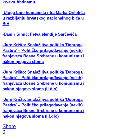
krvavu Ahdnamu
-Uloga Lige humanista i fra Marka Oršolića
u razbijanju hrvatskog nacionalnog bića u
BiH
-Damir Šimić: Fetva efendije Šarčevića
-Jure Krišto: Snalažljiva politika 'Dobroga
Pastira' – Političko prilagođavanje (nekih)
franjevaca Bosne Srebrene u komunizmu i
nakon njegova sloma
-Jure Krišto: Snalažljiva politika 'Dobroga
Pastira' – Političko prilagođavanje (nekih)
franjevaca Bosne Srebrene u komunizmu i
nakon njegova sloma (II.dio)
-Jure Krišto: Snalažljiva politika 'Dobroga
Pastira' – Političko prilagođavanje (nekih)
franjevaca Bosne Srebrene u komunizmu i
nakon njegova sloma (III.dio)
Share
0