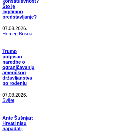
konstitutivnost?
Što je
legitimno
predstavljanje?
07.08.2026.
Herceg Bosna
Trump
potpisao
naredbe o
ograničavanju
američkog
državljanstva
po rođenju
07.08.2026.
Svijet
Ante Šušnjar:
Hrvati nisu
napadali,