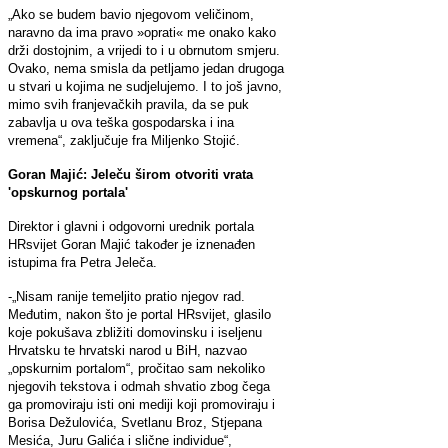
„Ako se budem bavio njegovom veličinom,
naravno da ima pravo »oprati« me onako kako
drži dostojnim, a vrijedi to i u obrnutom smjeru.
Ovako, nema smisla da petljamo jedan drugoga
u stvari u kojima ne sudjelujemo. I to još javno,
mimo svih franjevačkih pravila, da se puk
zabavlja u ova teška gospodarska i ina
vremena“, zaključuje fra Miljenko Stojić.
Goran Majić: Jeleču širom otvoriti vrata
'opskurnog portala'
Direktor i glavni i odgovorni urednik portala
HRsvijet Goran Majić također je iznenađen
istupima fra Petra Jeleča.
-„Nisam ranije temeljito pratio njegov rad.
Međutim, nakon što je portal HRsvijet, glasilo
koje pokušava zbližiti domovinsku i iseljenu
Hrvatsku te hrvatski narod u BiH, nazvao
„opskurnim portalom“, pročitao sam nekoliko
njegovih tekstova i odmah shvatio zbog čega
ga promoviraju isti oni mediji koji promoviraju i
Borisa Dežulovića, Svetlanu Broz, Stjepana
Mesića, Juru Galića i slične individue“,