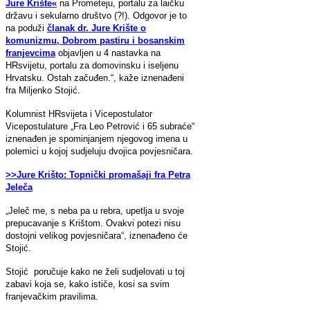
Jure Krište«
na Prometeju, portalu za laičku
državu i sekularno društvo (?!). Odgovor je to
na poduži
članak dr. Jure Krište o
komunizmu, Dobrom pastiru i bosanskim
franjevcima
objavljen u 4 nastavka na
HRsvijetu, portalu za domovinsku i iseljenu
Hrvatsku. Ostah začuđen.“, kaže iznenađeni
fra Miljenko Stojić.
Kolumnist HRsvijeta i Vicepostulator
Vicepostulature „Fra Leo Petrović i 65 subraće“
iznenađen je spominjanjem njegovog imena u
polemici u kojoj sudjeluju dvojica povjesničara.
>>Jure Krišto: Topnički promašaji fra Petra
Jeleča
„Jeleč me, s neba pa u rebra, upetlja u svoje
prepucavanje s Krištom. Ovakvi potezi nisu
dostojni velikog povjesničara“, iznenađeno će
Stojić.
Stojić poručuje kako ne želi sudjelovati u toj
zabavi koja se, kako ističe, kosi sa svim
franjevačkim pravilima.