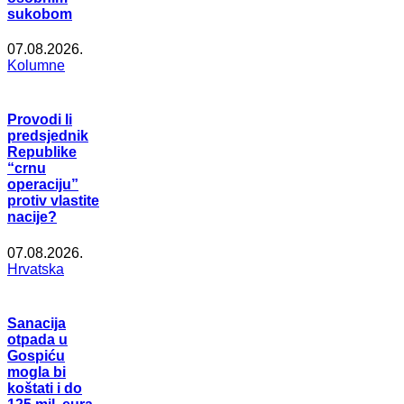
sukobom
07.08.2026.
Kolumne
Provodi li
predsjednik
Republike
“crnu
operaciju”
protiv vlastite
nacije?
07.08.2026.
Hrvatska
Sanacija
otpada u
Gospiću
mogla bi
koštati i do