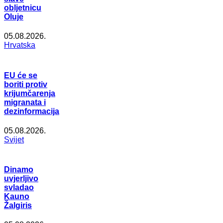
obljetnicu
Oluje
05.08.2026.
Hrvatska
EU će se
boriti protiv
krijumčarenja
migranata i
dezinformacija
05.08.2026.
Svijet
Dinamo
uvjerljivo
svladao
Kauno
Žalgiris