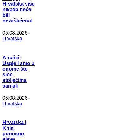
Hrvatska više
nikada neće
biti
nezaštićena!
05.08.2026.
Hrvatska
Anušić:
Uspjeli smo u
onome što
smo
stoljećima
sanjali
05.08.2026.
Hrvatska
Hrvatska i
Knin
ponosno
slave