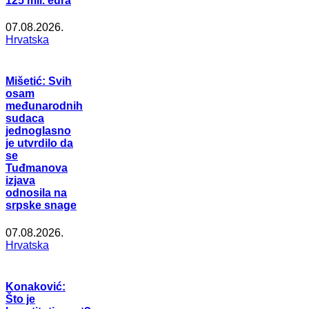
125 mil. eura
07.08.2026.
Hrvatska
Mišetić: Svih
osam
međunarodnih
sudaca
jednoglasno
je utvrdilo da
se
Tuđmanova
izjava
odnosila na
srpske snage
07.08.2026.
Hrvatska
Konaković:
Što je