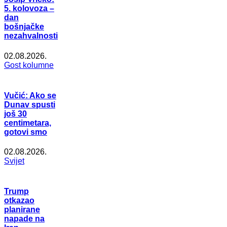
5. kolovoza –
dan
bošnjačke
nezahvalnosti
02.08.2026.
Gost kolumne
Vučić: Ako se
Dunav spusti
još 30
centimetara,
gotovi smo
02.08.2026.
Svijet
Trump
otkazao
planirane
napade na