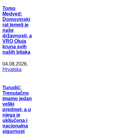
Tomo
Medved:
Domovinski
rat temelj je
naše
državnosti, a
VRO Oluja
kruna svih
naših bitaka
04.08.2026.
Hrvatska
Turudić:
Trenutačno
imamo jedan
veliki
predmet, a u
njega je
uključena i
nacionalna
sigurnost