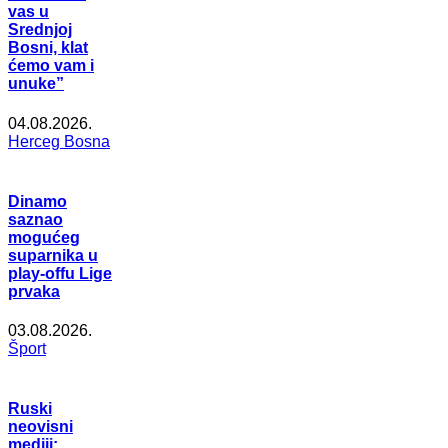
vas u
Srednjoj
Bosni, klat
ćemo vam i
unuke”
04.08.2026.
Herceg Bosna
Dinamo
saznao
mogućeg
suparnika u
play-offu Lige
prvaka
03.08.2026.
Šport
Ruski
neovisni
mediji: