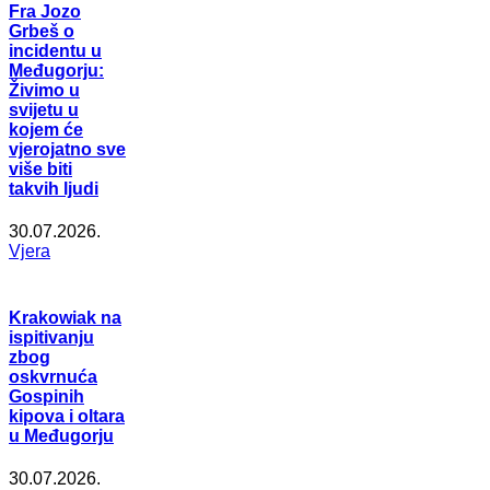
Fra Jozo
Grbeš o
incidentu u
Međugorju:
Živimo u
svijetu u
kojem će
vjerojatno sve
više biti
takvih ljudi
30.07.2026.
Vjera
Krakowiak na
ispitivanju
zbog
oskvrnuća
Gospinih
kipova i oltara
u Međugorju
30.07.2026.