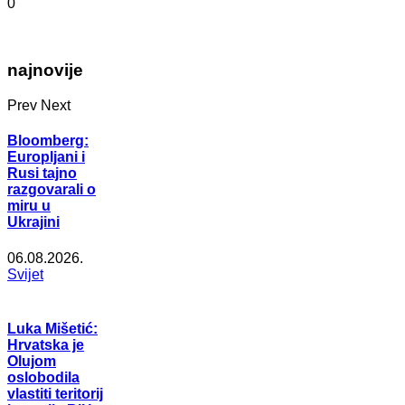
0
najnovije
Prev
Next
Bloomberg:
Europljani i
Rusi tajno
razgovarali o
miru u
Ukrajini
06.08.2026.
Svijet
Luka Mišetić:
Hrvatska je
Olujom
oslobodila
vlastiti teritorij