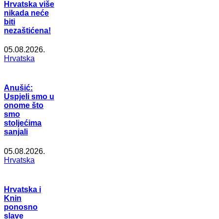
Hrvatska više
nikada neće
biti
nezaštićena!
05.08.2026.
Hrvatska
Anušić:
Uspjeli smo u
onome što
smo
stoljećima
sanjali
05.08.2026.
Hrvatska
Hrvatska i
Knin
ponosno
slave