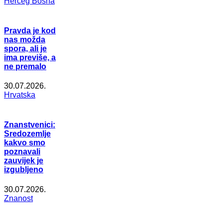
Herceg Bosna
Pravda je kod
nas možda
spora, ali je
ima previše, a
ne premalo
30.07.2026.
Hrvatska
Znanstvenici:
Sredozemlje
kakvo smo
poznavali
zauvijek je
izgubljeno
30.07.2026.
Znanost