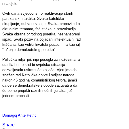
i na djelo.
Ovih dana svjedoci smo reaktivacije starih
partizanskih taktika. Svako katoličko
okupljanje, subverzivno je. Svaka propovijed o
aktualnim temama, fašistička je provokacija.
Svaka obrana prirodnog poretka, neznanstveni
ispad. Svaki poziv na pojačani intelektualni rad
kršćana, kao veliki hrvatski posao, ima kao cilj
''rušenje demokratskog poretka''.
Politička rulja još nije posegla za noževima, ali
uradila bi i to kad bi svjetska situacija
dozvoljavala uskrsnuće koljača. Vjerujmo da
snažan rad Katoličke crkve i svijest naroda
nakon 45 godina komunističkog terora, jamči
da će se demokratske slobode sačuvati a da
će porno-projekti raznih noćnih junaka, još
jednom propasti.
Domagoj Ante Petrić
Share