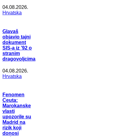
04.08.2026.
Hrvatska
Glavaš
objavio tajni
dokument
SIS-a iz ’92 o
stranim
dragovoljcima
04.08.2026.
Hrvatska
Fenomen
Ceuta:
Marokanske
vlasti
upozorile su
Madrid na
rizik koji
donosi