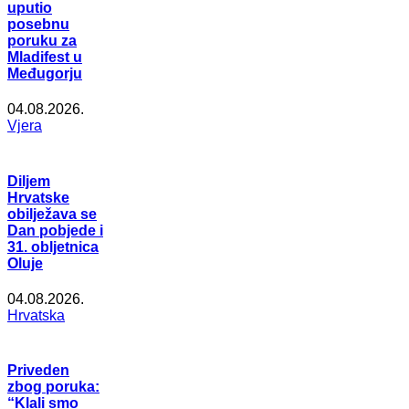
uputio
posebnu
poruku za
Mladifest u
Međugorju
04.08.2026.
Vjera
Diljem
Hrvatske
obilježava se
Dan pobjede i
31. obljetnica
Oluje
04.08.2026.
Hrvatska
Priveden
zbog poruka:
“Klali smo