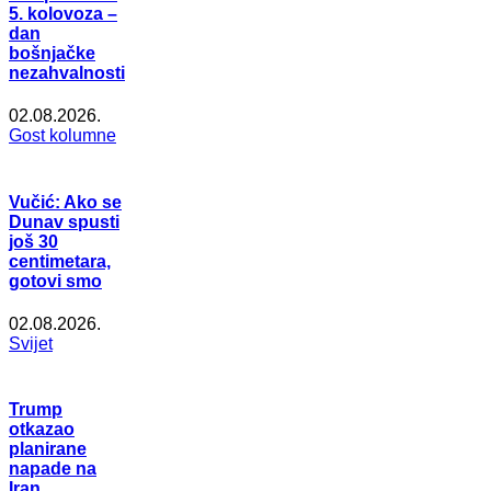
5. kolovoza –
dan
bošnjačke
nezahvalnosti
02.08.2026.
Gost kolumne
Vučić: Ako se
Dunav spusti
još 30
centimetara,
gotovi smo
02.08.2026.
Svijet
Trump
otkazao
planirane
napade na
Iran