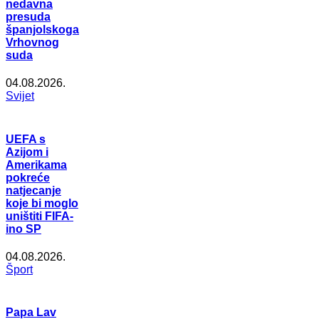
nedavna
presuda
španjolskoga
Vrhovnog
suda
04.08.2026.
Svijet
UEFA s
Azijom i
Amerikama
pokreće
natjecanje
koje bi moglo
uništiti FIFA-
ino SP
04.08.2026.
Šport
Papa Lav