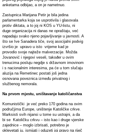
anketama odbijao, a on je nametnuo.
Zastupnica Marijana Petir je bila jedina
parlamentarka koja se usprotivila i glasovala
protiv diktata, a to joj ni KOS u YU-listu, ni
duge organizacija ni danas ne opraštaju, već
napadaju svako njeno pojavljivanje u javnosti. A
što se Ive Sanadera tiče, svoj asocijalni podvig
izvršio je upravo u isto vrijeme kad je
provodio svoje najteže malverzacije. Možda
Jovanović i njegovi veseli, također u ovim
trenucima posluju negdje s državnom imovinom
i s nacionalnim interesima, pa će u tom slučaju
aluzija na Remetinec postati još jedna
osnovana poveznica između privatnog i
službenog nemorala.
Na prvom mjestu, uništavanje katoličanstva
Komunistički je već preko 170 godina na ovim
područjima Europe, uništenje Katoličke crkve.
Marksisti svih nijansi u tome su ustrajni, a da
bi se Katoličku crkvu – isto kao i druge vjerske
zajednice – moglo izbrisati, potrebno je
oklevetati ju, ismijati i oduzeti joj pravo na riječ