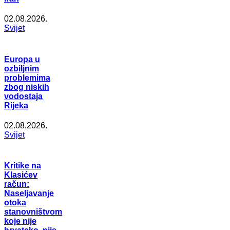
02.08.2026.
Svijet
Europa u
ozbiljnim
problemima
zbog niskih
vodostaja
Rijeka
02.08.2026.
Svijet
Kritike na
Klasićev
račun:
Naseljavanje
otoka
stanovništvom
koje nije