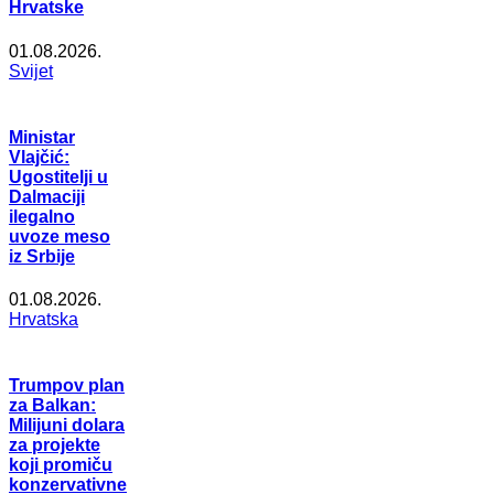
Hrvatske
01.08.2026.
Svijet
Ministar
Vlajčić:
Ugostitelji u
Dalmaciji
ilegalno
uvoze meso
iz Srbije
01.08.2026.
Hrvatska
Trumpov plan
za Balkan:
Milijuni dolara
za projekte
koji promiču
konzervativne