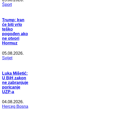
Šport
Trump: Iran
će biti vrlo
teško
pogođen ako
ne otvori
Hormuz
05.08.2026.
Svijet
Luka Mišetić:
U BiH zakon
ne zabranjuje
poricanje
UZP-a
04.08.2026.
Herceg Bosna