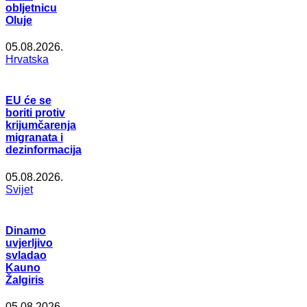
obljetnicu
Oluje
05.08.2026.
Hrvatska
EU će se
boriti protiv
krijumčarenja
migranata i
dezinformacija
05.08.2026.
Svijet
Dinamo
uvjerljivo
svladao
Kauno
Žalgiris
05.08.2026.