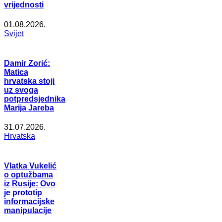
vrijednosti
01.08.2026.
Svijet
Damir Zorić:
Matica
hrvatska stoji
uz svoga
potpredsjednika
Marija Jareba
31.07.2026.
Hrvatska
Vlatka Vukelić
o optužbama
iz Rusije: Ovo
je prototip
informacijske
manipulacije