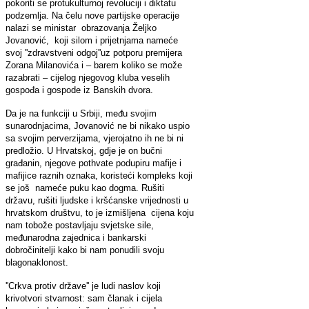
pokoriti se protukulturnoj revoluciji i diktatu
podzemlja. Na čelu nove partijske operacije
nalazi se ministar obrazovanja Željko
Jovanović, koji silom i prijetnjama nameće
svoj ''zdravstveni odgoj''uz potporu premijera
Zorana Milanovića i – barem koliko se može
razabrati – cijelog njegovog kluba veselih
gospođa i gospode iz Banskih dvora.
Da je na funkciji u Srbiji, među svojim
sunarodnjacima, Jovanović ne bi nikako uspio
sa svojim perverzijama, vjerojatno ih ne bi ni
predložio. U Hrvatskoj, gdje je on bučni
građanin, njegove pothvate podupiru mafije i
mafijice raznih oznaka, koristeći kompleks koji
se još nameće puku kao dogma. Rušiti
državu, rušiti ljudske i kršćanske vrijednosti u
hrvatskom društvu, to je izmišljena cijena koju
nam tobože postavljaju svjetske sile,
međunarodna zajednica i bankarski
dobročinitelji kako bi nam ponudili svoju
blagonaklonost.
''Crkva protiv države'' je ludi naslov koji
krivotvori stvarnost: sam članak i cijela