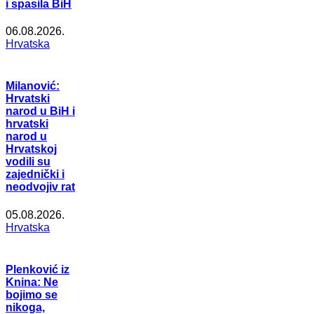
i spasila BiH
06.08.2026.
Hrvatska
Milanović:
Hrvatski
narod u BiH i
hrvatski
narod u
Hrvatskoj
vodili su
zajednički i
neodvojiv rat
05.08.2026.
Hrvatska
Plenković iz
Knina: Ne
bojimo se
nikoga,