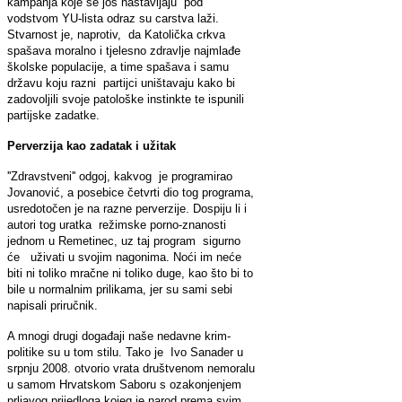
kampanja koje se još nastavljaju pod
vodstvom YU-lista odraz su carstva laži.
Stvarnost je, naprotiv, da Katolička crkva
spašava moralno i tjelesno zdravlje najmlađe
školske populacije, a time spašava i samu
državu koju razni partijci uništavaju kako bi
zadovoljili svoje patološke instinkte te ispunili
partijske zadatke.
Perverzija kao zadatak i užitak
''Zdravstveni'' odgoj, kakvog je programirao
Jovanović, a posebice četvrti dio tog programa,
usredotočen je na razne perverzije. Dospiju li i
autori tog uratka režimske porno-znanosti
jednom u Remetinec, uz taj program sigurno
će uživati u svojim nagonima. Noći im neće
biti ni toliko mračne ni toliko duge, kao što bi to
bile u normalnim prilikama, jer su sami sebi
napisali priručnik.
A mnogi drugi događaji naše nedavne krim-
politike su u tom stilu. Tako je Ivo Sanader u
srpnju 2008. otvorio vrata društvenom nemoralu
u samom Hrvatskom Saboru s ozakonjenjem
prljavog prijedloga kojeg je narod prema svim