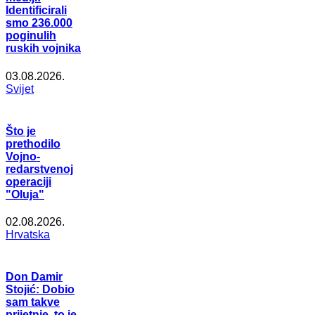
Identificirali
smo 236.000
poginulih
ruskih vojnika
03.08.2026.
Svijet
Što je
prethodilo
Vojno-
redarstvenoj
operaciji
"Oluja"
02.08.2026.
Hrvatska
Don Damir
Stojić: Dobio
sam takve
prijetnje, to je