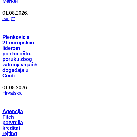
Merkel
01.08.2026.
Svijet
Plenković s
21 europskim
liderom
poslao oštru
poruku zbog
zabrinjavajućih
događaja u
Ceuti
01.08.2026.
Hrvatska
Agencija
Fitch
potvrdila
kreditni
rejting