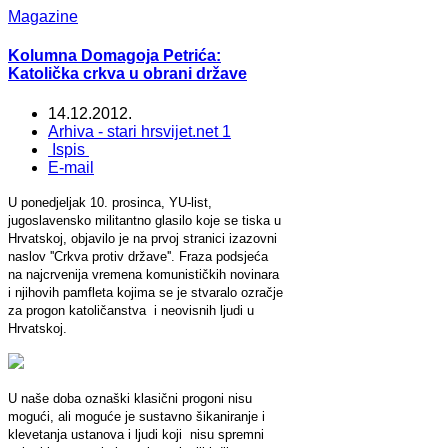
Magazine
Kolumna Domagoja Petrića:
Katolička crkva u obrani države
14.12.2012.
Arhiva - stari hrsvijet.net 1
Ispis
E-mail
U ponedjeljak 10. prosinca, YU-list,
jugoslavensko militantno glasilo koje se tiska u
Hrvatskoj, objavilo je na prvoj stranici izazovni
naslov ''Crkva protiv države''. Fraza podsjeća
na najcrvenija vremena komunističkih novinara
i njihovih pamfleta kojima se je stvaralo ozračje
za progon katoličanstva i neovisnih ljudi u
Hrvatskoj.
U naše doba oznaški klasični progoni nisu
mogući, ali moguće je sustavno šikaniranje i
klevetanja ustanova i ljudi koji nisu spremni