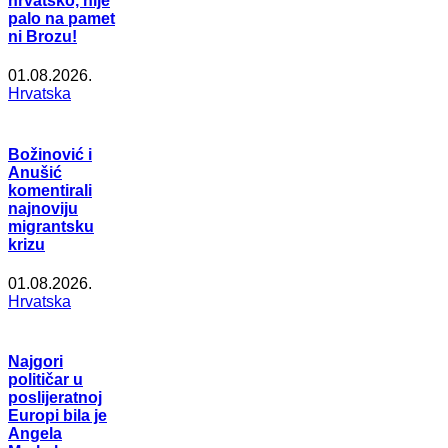
hrvatsko, nije
palo na pamet
ni Brozu!
01.08.2026.
Hrvatska
Božinović i
Anušić
komentirali
najnoviju
migrantsku
krizu
01.08.2026.
Hrvatska
Najgori
političar u
poslijeratnoj
Europi bila je
Angela