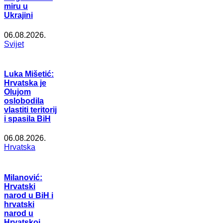
miru u
Ukrajini
06.08.2026.
Svijet
Luka Mišetić:
Hrvatska je
Olujom
oslobodila
vlastiti teritorij
i spasila BiH
06.08.2026.
Hrvatska
Milanović:
Hrvatski
narod u BiH i
hrvatski
narod u
Hrvatskoj