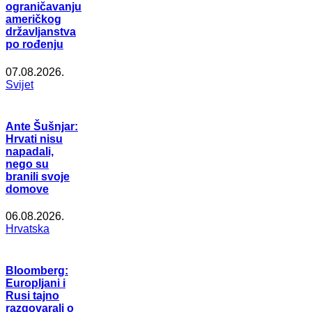
ograničavanju
američkog
državljanstva
po rođenju
07.08.2026.
Svijet
Ante Šušnjar:
Hrvati nisu
napadali,
nego su
branili svoje
domove
06.08.2026.
Hrvatska
Bloomberg:
Europljani i
Rusi tajno
razgovarali o