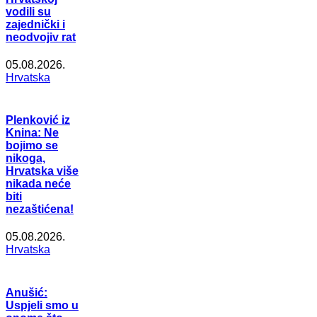
vodili su
zajednički i
neodvojiv rat
05.08.2026.
Hrvatska
Plenković iz
Knina: Ne
bojimo se
nikoga,
Hrvatska više
nikada neće
biti
nezaštićena!
05.08.2026.
Hrvatska
Anušić:
Uspjeli smo u