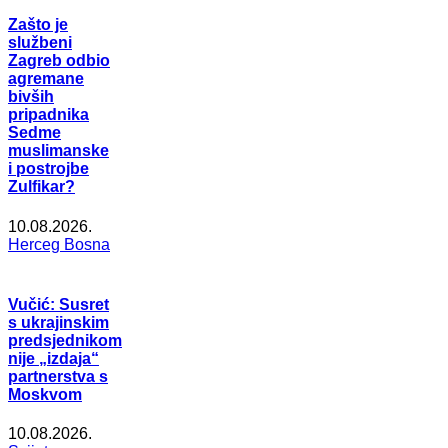
Zašto je
službeni
Zagreb odbio
agremane
bivših
pripadnika
Sedme
muslimanske
i postrojbe
Zulfikar?
10.08.2026.
Herceg Bosna
Vučić: Susret
s ukrajinskim
predsjednikom
nije „izdaja“
partnerstva s
Moskvom
10.08.2026.