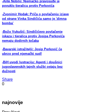
-Ante Nobilo: Njemačko pravosuđe je
povuklo tjeralicu protiv Perkovića
-Zvonimir Hodak: Priča o povlačenju izjave
od strane Vinka Sindičića samo je 'dimna
bomba'
-Božo Vukušić: Sindičićevo povlačenje
iskaza i tjeralica protiv Josipa Perkovića
nemaju dodirnih točaka
-Bavarski istražitelji: Josip Perković će
ubrzo pred njemački sud!
-BiH uvodi lustraciju: Agenti i doušnici
jugoslavenskih tajnih službi ostaju bez
dužnosti
Share
0
najnovije