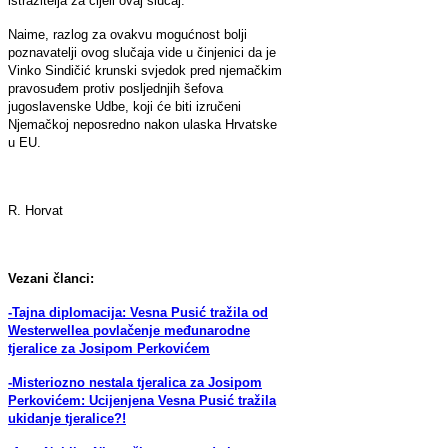
istražitelja za cijeli ovaj slučaj.
Naime, razlog za ovakvu mogućnost bolji
poznavatelji ovog slučaja vide u činjenici da je
Vinko Sindičić krunski svjedok pred njemačkim
pravosuđem protiv posljednjih šefova
jugoslavenske Udbe, koji će biti izručeni
Njemačkoj neposredno nakon ulaska Hrvatske
u EU.
R. Horvat
Vezani članci:
-Tajna diplomacija: Vesna Pusić tražila od
Westerwellea povlačenje međunarodne
tjeralice za Josipom Perkovićem
-Misteriozno nestala tjeralica za Josipom
Perkovićem: Ucijenjena Vesna Pusić tražila
ukidanje tjeralice?!