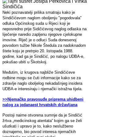
Neki poznavatelji prilika smatraju kako je
Sindičićevom naglom oboljenju "pogodovala"
odluka Općinskog suda u Rijeci koji je
neposredno prije Sidičićevog naglog odlaska na
liječenje naredio zapljenu njegove cjelokupne
imovine. Riječ je o odluci Suda donesenoj
povodom tužbe Nikole Štedula za nadoknadom
štete koju je pretrpio 20. listopada 1988.
godine, kad ga je Sindičić, po nalogu UDBA-e,
pokušao ubiti u Škotskoj.
Međutim, iz krugova najbliže Sindičićeve
rodbine mogu se čuti informacije kako se za
zdravlje naglo oboljelog nekadašnjeg insidera
UDBA-e interesiraju i njemački istražna tijela.
>>Njemačko pravosuđe priprema uhidbeni
nalog za jedanaest hrvatskih državljana
Postoji naime otvorena sumnje da je Sindičić
žrtva „medicinskog atentata“ kojim ga se želi
ušutkati i upravo je to, kako neslužbeno
doznajemo, bio povod interesa njemačkih