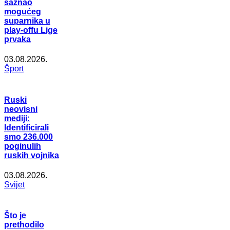
saznao
mogućeg
suparnika u
play-offu Lige
prvaka
03.08.2026.
Šport
Ruski
neovisni
mediji:
Identificirali
smo 236.000
poginulih
ruskih vojnika
03.08.2026.
Svijet
Što je
prethodilo