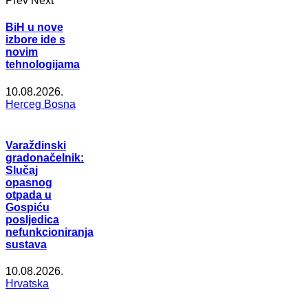
Prev
Next
BiH u nove
izbore ide s
novim
tehnologijama
10.08.2026.
Herceg Bosna
Varaždinski
gradonačelnik:
Slučaj
opasnog
otpada u
Gospiću
posljedica
nefunkcioniranja
sustava
10.08.2026.
Hrvatska