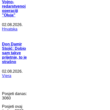
Vojno-
redarstvenoj
operaciji
"Oluja"
02.08.2026.
Hrvatska
Don Damir
Stojić: Dobio
sam takve
prijetnje, to je
strašno
02.08.2026.
Vjera
Posjeti danas:
3060
Posjeti ovaj