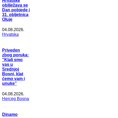
Hrvatske
obilježava se
Dan pobjede i
31. obljetnica
Oluje
04.08.2026.
Hrvatska
Priveden
zbog poruka:
“Klali smo
vas u
Srednjoj
Bosni, klat
ćemo vam i
unuke”
04.08.2026.
Herceg Bosna
Dinamo