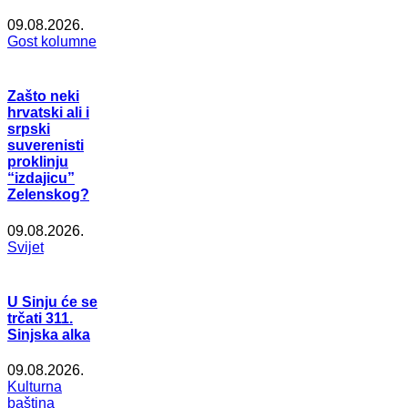
09.08.2026.
Gost kolumne
Zašto neki
hrvatski ali i
srpski
suverenisti
proklinju
“izdajicu”
Zelenskog?
09.08.2026.
Svijet
U Sinju će se
trčati 311.
Sinjska alka
09.08.2026.
Kulturna
baština