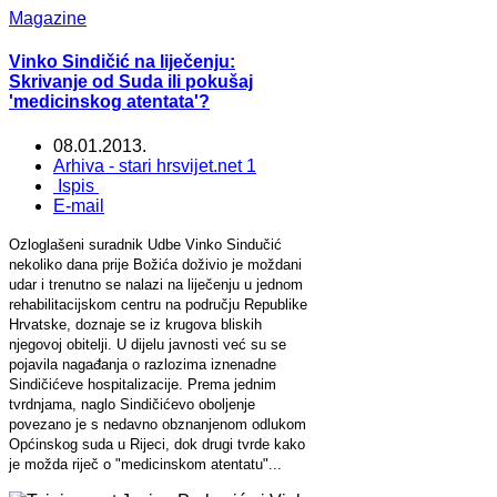
Magazine
Vinko Sindičić na liječenju:
Skrivanje od Suda ili pokušaj
'medicinskog atentata'?
08.01.2013.
Arhiva - stari hrsvijet.net 1
Ispis
E-mail
Ozloglašeni suradnik Udbe Vinko Sindučić
nekoliko dana prije Božića doživio je moždani
udar i trenutno se nalazi na liječenju u jednom
rehabilitacijskom centru na području Republike
Hrvatske, doznaje se iz krugova bliskih
njegovoj obitelji. U dijelu javnosti već su se
pojavila nagađanja o razlozima iznenadne
Sindičićeve hospitalizacije. Prema jednim
tvrdnjama, naglo Sindičićevo oboljenje
povezano je s nedavno obznanjenom odlukom
Općinskog suda u Rijeci, dok drugi tvrde kako
je možda riječ o "medicinskom atentatu"...