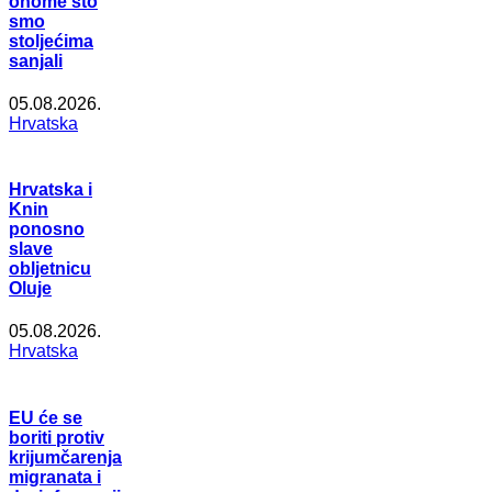
onome što
smo
stoljećima
sanjali
05.08.2026.
Hrvatska
Hrvatska i
Knin
ponosno
slave
obljetnicu
Oluje
05.08.2026.
Hrvatska
EU će se
boriti protiv
krijumčarenja
migranata i