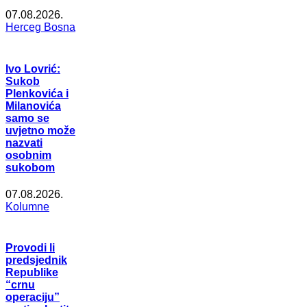
07.08.2026.
Herceg Bosna
Ivo Lovrić:
Sukob
Plenkovića i
Milanovića
samo se
uvjetno može
nazvati
osobnim
sukobom
07.08.2026.
Kolumne
Provodi li
predsjednik
Republike
“crnu
operaciju”