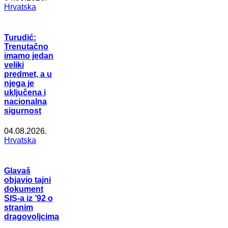
Hrvatska
Turudić:
Trenutačno
imamo jedan
veliki
predmet, a u
njega je
uključena i
nacionalna
sigurnost
04.08.2026.
Hrvatska
Glavaš
objavio tajni
dokument
SIS-a iz ’92 o
stranim
dragovoljcima