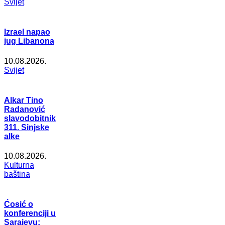
Svijet
Izrael napao
jug Libanona
10.08.2026.
Svijet
Alkar Tino
Radanović
slavodobitnik
311. Sinjske
alke
10.08.2026.
Kulturna
baština
Ćosić o
konferenciji u
Sarajevu: