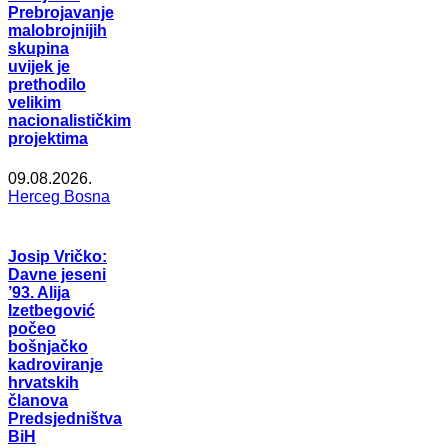
Prebrojavanje
malobrojnijih
skupina
uvijek je
prethodilo
velikim
nacionalističkim
projektima
09.08.2026.
Herceg Bosna
Josip Vričko:
Davne jeseni
’93. Alija
Izetbegović
počeo
bošnjačko
kadroviranje
hrvatskih
članova
Predsjedništva
BiH