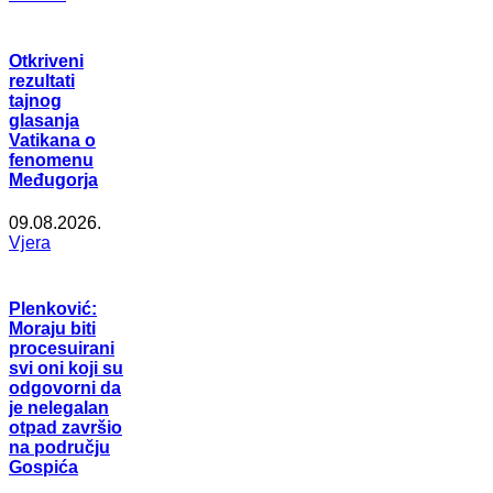
Otkriveni
rezultati
tajnog
glasanja
Vatikana o
fenomenu
Međugorja
09.08.2026.
Vjera
Plenković:
Moraju biti
procesuirani
svi oni koji su
odgovorni da
je nelegalan
otpad završio
na području
Gospića