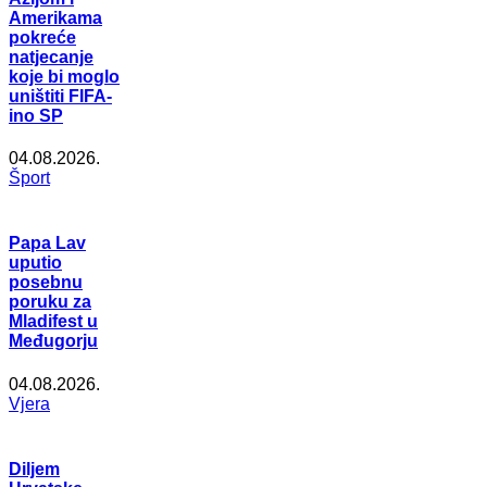
Amerikama
pokreće
natjecanje
koje bi moglo
uništiti FIFA-
ino SP
04.08.2026.
Šport
Papa Lav
uputio
posebnu
poruku za
Mladifest u
Međugorju
04.08.2026.
Vjera
Diljem