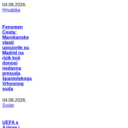
04.08.2026.
Hrvatska
Fenomen
Ceuta:
Marokanske
vlasti
upozorile su
Madrid na
rizik koji
donosi
nedavna
presuda
španjolskoga
Vrhovnog
suda
04.08.2026.
Svijet
UEFA s
Azijom i