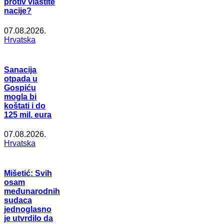
protiv vlastite
nacije?
07.08.2026.
Hrvatska
Sanacija
otpada u
Gospiću
mogla bi
koštati i do
125 mil. eura
07.08.2026.
Hrvatska
Mišetić: Svih
osam
međunarodnih
sudaca
jednoglasno
je utvrdilo da