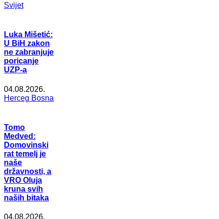
Svijet
Luka Mišetić:
U BiH zakon
ne zabranjuje
poricanje
UZP-a
04.08.2026.
Herceg Bosna
Tomo
Medved:
Domovinski
rat temelj je
naše
državnosti, a
VRO Oluja
kruna svih
naših bitaka
04.08.2026.