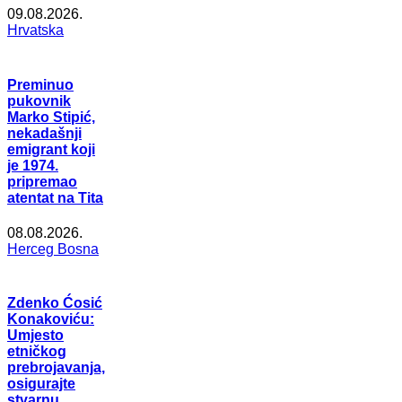
09.08.2026.
Hrvatska
Preminuo
pukovnik
Marko Stipić,
nekadašnji
emigrant koji
je 1974.
pripremao
atentat na Tita
08.08.2026.
Herceg Bosna
Zdenko Ćosić
Konakoviću:
Umjesto
etničkog
prebrojavanja,
osigurajte
stvarnu