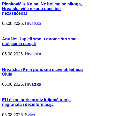
Plenković iz Knina: Ne bojimo se nikoga,
Hrvatska više nikada neće biti
nezaštićena!
05.08.2026.
Hrvatska
Anušić: Uspjeli smo u onome što smo
stoljećima sanjali
05.08.2026.
Hrvatska
Hrvatska i Knin ponosno slave obljetnicu
Oluje
05.08.2026.
Hrvatska
EU će se boriti protiv krijumčarenja
migranata i dezinformacija
05.08.2026.
Svijet