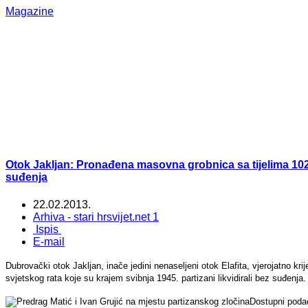
Magazine
Otok Jakljan: Pronađena masovna grobnica sa tijelima 102 za
suđenja
22.02.2013.
Arhiva - stari hrsvijet.net 1
Ispis
E-mail
Dubrovački otok Jakljan, inače jedini nenaseljeni otok Elafita, vjerojatno kr
svjetskog rata koje su krajem svibnja 1945. partizani likvidirali bez suđenja.
Dostupni podac