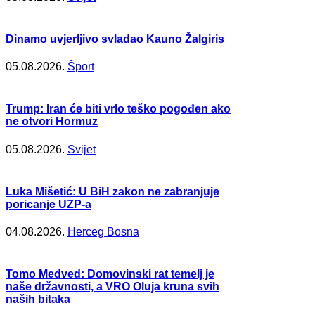
Dinamo uvjerljivo svladao Kauno Žalgiris
05.08.2026.
Šport
Trump: Iran će biti vrlo teško pogođen ako
ne otvori Hormuz
05.08.2026.
Svijet
Luka Mišetić: U BiH zakon ne zabranjuje
poricanje UZP-a
04.08.2026.
Herceg Bosna
Tomo Medved: Domovinski rat temelj je
naše državnosti, a VRO Oluja kruna svih
naših bitaka