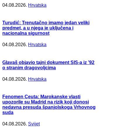
04.08.2026.
Hrvatska
Turudić: Trenutačno imamo jedan veliki
predmet, a u njega je uključena i
nacionalna sigurnost
04.08.2026.
Hrvatska
Glavaš objavio tajni dokument SIS-a iz ’92
o stranim dragovoljcima
04.08.2026.
Hrvatska
Fenomen Ceuta: Marokanske vlasti
upozorile su Madrid na rizik koji donosi
nedavna presuda španjolskoga Vrhovnog
suda
04.08.2026.
Svijet