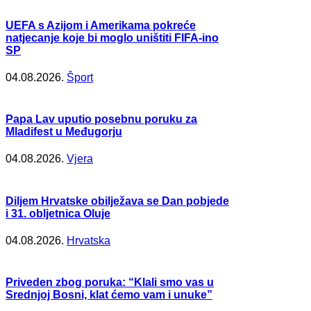
UEFA s Azijom i Amerikama pokreće
natjecanje koje bi moglo uništiti FIFA-ino
SP
04.08.2026.
Šport
Papa Lav uputio posebnu poruku za
Mladifest u Međugorju
04.08.2026.
Vjera
Diljem Hrvatske obilježava se Dan pobjede
i 31. obljetnica Oluje
04.08.2026.
Hrvatska
Priveden zbog poruka: “Klali smo vas u
Srednjoj Bosni, klat ćemo vam i unuke”