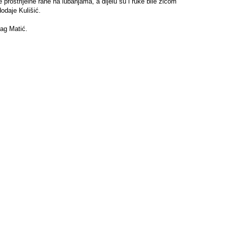
prostrijelne rane na lubanjama, a dijelu su i ruke bile žicom
odaje Kulišić.
rag Matić.