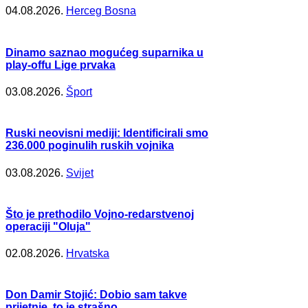
04.08.2026.
Herceg Bosna
Dinamo saznao mogućeg suparnika u
play-offu Lige prvaka
03.08.2026.
Šport
Ruski neovisni mediji: Identificirali smo
236.000 poginulih ruskih vojnika
03.08.2026.
Svijet
Što je prethodilo Vojno-redarstvenoj
operaciji "Oluja"
02.08.2026.
Hrvatska
Don Damir Stojić: Dobio sam takve
prijetnje, to je strašno