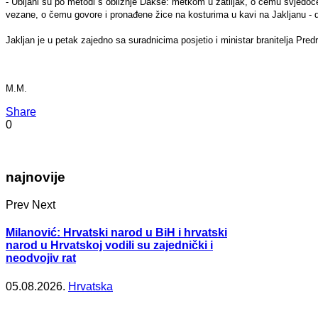
- Ubijani su po metodi s obližnje Dakse: metkom u zatiljak, o čemu svjedoče 
vezane, o čemu govore i pronađene žice na kosturima u kavi na Jakljanu - d
Jakljan je u petak zajedno sa suradnicima posjetio i ministar branitelja Pred
M.M.
Share
0
najnovije
Prev
Next
Milanović: Hrvatski narod u BiH i hrvatski
narod u Hrvatskoj vodili su zajednički i
neodvojiv rat
05.08.2026.
Hrvatska