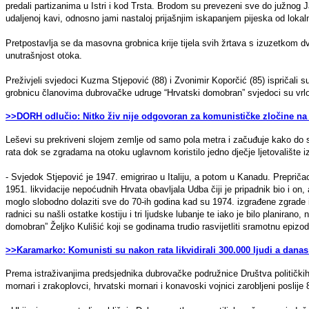
predali partizanima u Istri i kod Trsta. Brodom su prevezeni sve do južnog 
udaljenoj kavi, odnosno jami nastaloj prijašnjim iskapanjem pijeska od loka
Pretpostavlja se da masovna grobnica krije tijela svih žrtava s izuzetkom dv
unutrašnjost otoka.
Preživjeli svjedoci Kuzma Stjepović (88) i Zvonimir Koporčić (85) ispričali 
grobnicu članovima dubrovačke udruge “Hrvatski domobran” svjedoci su vrlo
>>DORH odlučio: Nitko živ nije odgovoran za komunističke zločine na
Leševi su prekriveni slojem zemlje od samo pola metra i začuđuje kako do 
rata dok se zgradama na otoku uglavnom koristilo jedno dječje ljetovalište 
- Svjedok Stjepović je 1947. emigrirao u Italiju, a potom u Kanadu. Preprič
1951. likvidacije nepoćudnih Hrvata obavljala Udba čiji je pripadnik bio i o
moglo slobodno dolaziti sve do 70-ih godina kad su 1974. izgrađene zgrade i 
radnici su našli ostatke kostiju i tri ljudske lubanje te iako je bilo planirano
domobran” Željko Kulišić koji se godinama trudio rasvijetliti sramotnu epizo
>>Karamarko: Komunisti su nakon rata likvidirali 300.000 ljudi a dana
Prema istraživanjima predsjednika dubrovačke podružnice Društva političkih
mornari i zrakoplovci, hrvatski mornari i konavoski vojnici zarobljeni poslije 8.