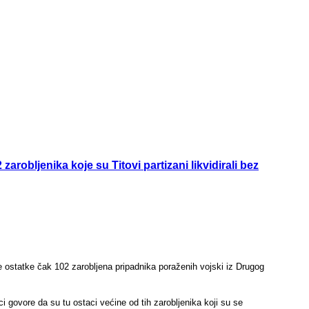
robljenika koje su Titovi partizani likvidirali bez
ije ostatke čak 102 zarobljena pripadnika poraženih vojski iz Drugog
i govore da su tu ostaci većine od tih zarobljenika koji su se