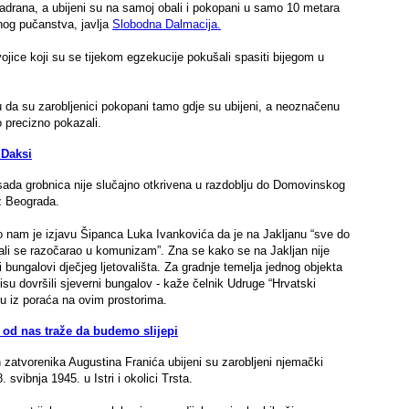
Jadrana, a ubijeni su na samoj obali i pokopani u samo 10 metara
lnog pučanstva, javlja
Slobodna Dalmacija.
ojice koji su se tijekom egzekucije pokušali spasiti bijegom u
su da su zarobljenici pokopani tamo gdje su ubijeni, a neoznačenu
 precizno pokazali.
 Daksi
sada grobnica nije slučajno otkrivena u razdoblju do Domovinskog
iz Beograda.
ao nam je izjavu Šipanca Luka Ivankovića da je na Jakljanu “sve do
n, ali se razočarao u komunizam”. Zna se kako se na Jakljan nije
bungalovi dječjeg ljetovališta. Za gradnje temelja jednog objekta
, nisu dovršili sjeverni bungalov - kaže čelnik Udruge “Hrvatski
du iz poraća na ovim prostorima.
s od nas traže da budemo slijepi
 zatvorenika Augustina Franića ubijeni su zarobljeni njemački
 svibnja 1945. u Istri i okolici Trsta.