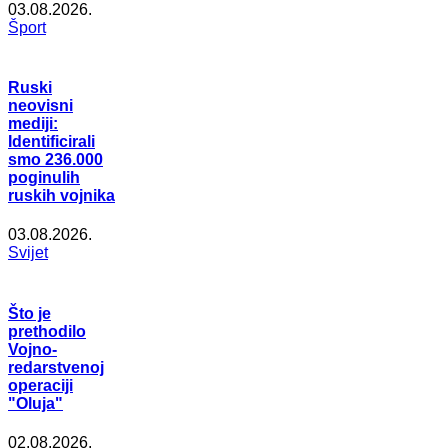
03.08.2026.
Šport
Ruski
neovisni
mediji:
Identificirali
smo 236.000
poginulih
ruskih vojnika
03.08.2026.
Svijet
Što je
prethodilo
Vojno-
redarstvenoj
operaciji
"Oluja"
02.08.2026.