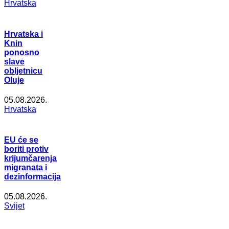
Hrvatska
Hrvatska i
Knin
ponosno
slave
obljetnicu
Oluje
05.08.2026.
Hrvatska
EU će se
boriti protiv
krijumčarenja
migranata i
dezinformacija
05.08.2026.
Svijet