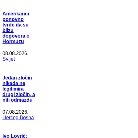
Amerikanci
ponovno
tvrde da su
blizu
dogovora o
Hormuzu
08.08.2026.
Svijet
Jedan zločin
nikada ne
legitimira
drugi zločin, a
niti odmazdu
07.08.2026.
Herceg Bosna
Ivo Lovrić: