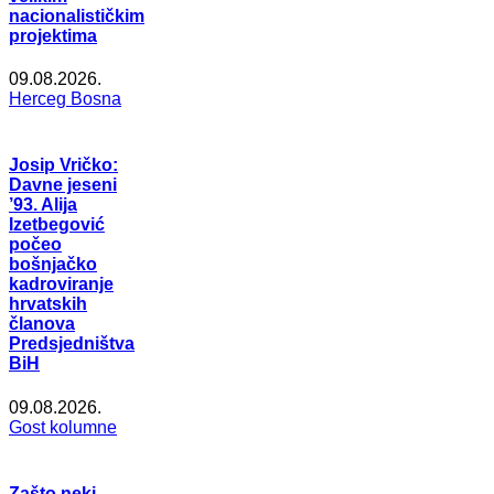
nacionalističkim
projektima
09.08.2026.
Herceg Bosna
Josip Vričko:
Davne jeseni
’93. Alija
Izetbegović
počeo
bošnjačko
kadroviranje
hrvatskih
članova
Predsjedništva
BiH
09.08.2026.
Gost kolumne
Zašto neki