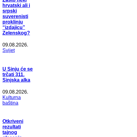
hrvatski ali i
srpski
suverenisti
proklinju
“izdajicu”
Zelenskog?
09.08.2026.
Svijet
U Sinju će se
trčati 311.
Sinjska alka
09.08.2026.
Kulturna
baština
Otkriveni
rezultati
tajnog