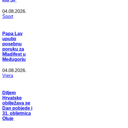
04.08.2026.
Šport
Papa Lav
uputio
posebnu
poruku za
Mladifest u
Međugorju
04.08.2026.
Vjera
Diljem
Hrvatske
obilježava se
Dan pobjede i
31. obljetnica
Oluje