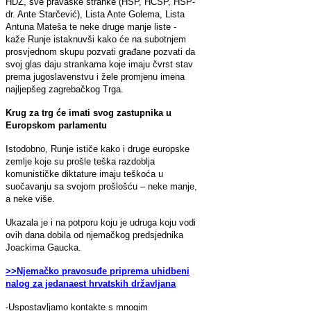
HDZ, sve pravaške stranke (HSP, HČSP, HSP-
dr. Ante Starčević), Lista Ante Golema, Lista
Antuna Mateša te neke druge manje liste -
kaže Runje istaknuvši kako će na subotnjem
prosvjednom skupu pozvati građane pozvati da
svoj glas daju strankama koje imaju čvrst stav
prema jugoslavenstvu i žele promjenu imena
najljepšeg zagrebačkog Trga.
Krug za trg će imati svog zastupnika u
Europskom parlamentu
Istodobno, Runje ističe kako i druge europske
zemlje koje su prošle teška razdoblja
komunističke diktature imaju teškoća u
suočavanju sa svojom prošlošću – neke manje,
a neke više.
Ukazala je i na potporu koju je udruga koju vodi
ovih dana dobila od njemačkog predsjednika
Joackima Gaucka.
>>Njemačko pravosuđe priprema uhidbeni
nalog za jedanaest hrvatskih državljana
-Uspostavljamo kontakte s mnogim