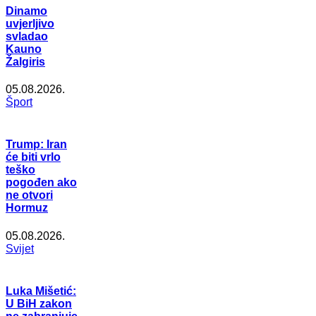
Dinamo
uvjerljivo
svladao
Kauno
Žalgiris
05.08.2026.
Šport
Trump: Iran
će biti vrlo
teško
pogođen ako
ne otvori
Hormuz
05.08.2026.
Svijet
Luka Mišetić:
U BiH zakon