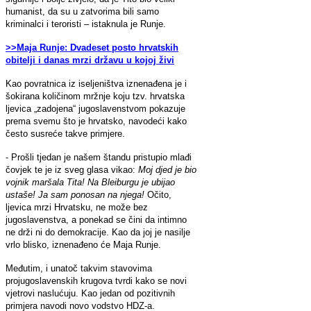
humanist, da su u zatvorima bili samo
kriminalci i teroristi – istaknula je Runje.
>>Maja Runje: Dvadeset posto hrvatskih
obitelji i danas mrzi državu u kojoj živi
Kao povratnica iz iseljeništva iznenađena je i
šokirana količinom mržnje koju tzv. hrvatska
ljevica „zadojena“ jugoslavenstvom pokazuje
prema svemu što je hrvatsko, navodeći kako
često susreće takve primjere.
- Prošli tjedan je našem štandu pristupio mlađi
čovjek te je iz sveg glasa vikao:
Moj djed je bio
vojnik maršala Tita! Na Bleiburgu je ubijao
ustaše! Ja sam ponosan na njega!
Očito,
ljevica mrzi Hrvatsku, ne može bez
jugoslavenstva, a ponekad se čini da intimno
ne drži ni do demokracije. Kao da joj je nasilje
vrlo blisko, iznenađeno će Maja Runje.
Međutim, i unatoč takvim stavovima
projugoslavenskih krugova tvrdi kako se novi
vjetrovi naslućuju. Kao jedan od pozitivnih
primjera navodi novo vodstvo HDZ-a.