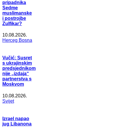
pripadnika
Sedme
muslimanske
i postrojbe
Zulfikar?
10.08.2026.
Herceg Bosna
Vučić: Susret
s ukrajinskim
predsjednikom
nije „izdaja“
partnerstva s
Moskvom
10.08.2026.
Svijet
Izrael napao
jug Libanona