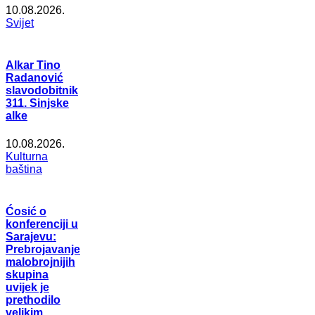
10.08.2026.
Svijet
Alkar Tino
Radanović
slavodobitnik
311. Sinjske
alke
10.08.2026.
Kulturna
baština
Ćosić o
konferenciji u
Sarajevu:
Prebrojavanje
malobrojnijih
skupina
uvijek je
prethodilo
velikim