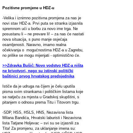
Pozitivne promjene u HDZ-u
-Velika i iznimno pozitivna promjena za nas je
novi stav HDZ-a. Prvi puta se stranka izjasnila
spremnom ući u borbu za novo ime trga. Ne
posustanu li – ne prevare li! – za nas će nastati
nova situacija, s puno manje osjećaja
osamljenosti. Naravno, imamo realna
očekivanja o mogućnostima HDZ-a u Zagrebu,
no prilike se mogu mijenjati - optimistično će.
>>Zdravka Bušić: Novo vodstvo HDZ-a ništa
ne krivotvori, nego su istinski politički
baštinici prvog hrvatskog predsjednika
Ističe da je udruga na čijem je čelu uputila
pisma svim strankama i političkim listama koje
se natječu za mjesta u Gradskoj skupštini, s
pitanjem o odnosu prema Titu i Titovom trgu.
-SDP, HSS, HSLS, HNS, Nezavisna lista
Milana Bandića, Hrvatski laburisti i Nezavisna
lista Tatjane Holjevac – svi su se izjasnili za
Tita! Za promjenu, za uklanjanje imena su: