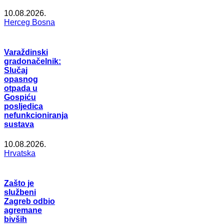
10.08.2026.
Herceg Bosna
Varaždinski
gradonačelnik:
Slučaj
opasnog
otpada u
Gospiću
posljedica
nefunkcioniranja
sustava
10.08.2026.
Hrvatska
Zašto je
službeni
Zagreb odbio
agremane
bivših