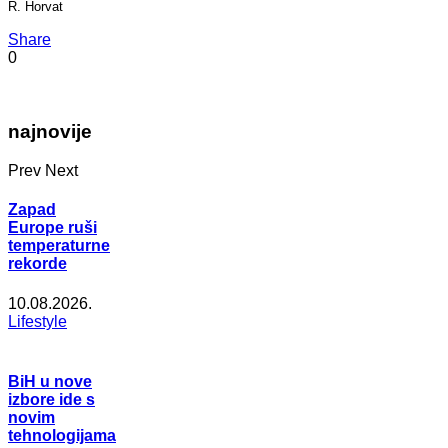
R. Horvat
Share
0
najnovije
Prev
Next
Zapad
Europe ruši
temperaturne
rekorde
10.08.2026.
Lifestyle
BiH u nove
izbore ide s
novim
tehnologijama