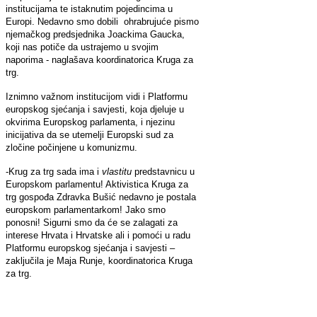
institucijama te istaknutim pojedincima u
Europi. Nedavno smo dobili ohrabrujuće pismo
njemačkog predsjednika Joackima Gaucka,
koji nas potiče da ustrajemo u svojim
naporima - naglašava koordinatorica Kruga za
trg.
Iznimno važnom institucijom vidi i Platformu
europskog sjećanja i savjesti, koja djeluje u
okvirima Europskog parlamenta, i njezinu
inicijativa da se utemelji Europski sud za
zločine počinjene u komunizmu.
-Krug za trg sada ima i
vlastitu
predstavnicu u
Europskom parlamentu! Aktivistica Kruga za
trg gospođa Zdravka Bušić nedavno je postala
europskom parlamentarkom! Jako smo
ponosni! Sigurni smo da će se zalagati za
interese Hrvata i Hrvatske ali i pomoći u radu
Platformu europskog sjećanja i savjesti –
zaključila je Maja Runje, koordinatorica Kruga
za trg.