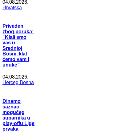
04.08.2026.
Hrvatska
Priveden
zbog poruka:
“Klali smo
vas u
Srednjoj
Bosni, klat
ćemo vam i
unuke”
04.08.2026.
Herceg Bosna
Dinamo
saznao
mogućeg
suparnika u
play-offu Lige
prvaka