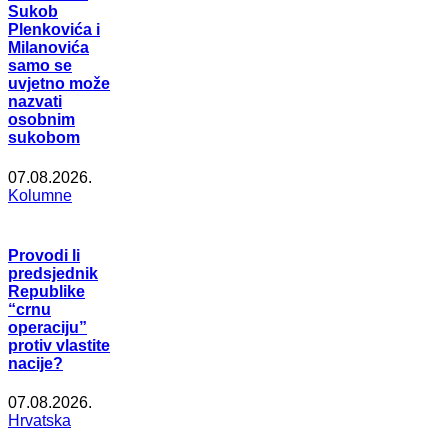
Sukob
Plenkovića i
Milanovića
samo se
uvjetno može
nazvati
osobnim
sukobom
07.08.2026.
Kolumne
Provodi li
predsjednik
Republike
“crnu
operaciju”
protiv vlastite
nacije?
07.08.2026.
Hrvatska