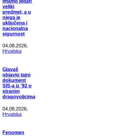
imamo jedan
veliki
predmet, a u
njega je
uključena i
nacionalna
sigurnost
04.08.2026.
Hrvatska
Glavaš
objavio tajni
dokument
SIS-a iz ’92 o
stranim
dragovoljcima
04.08.2026.
Hrvatska
Fenomen