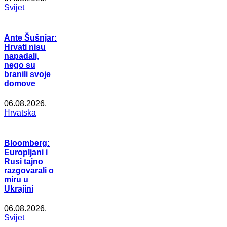
Svijet
Ante Šušnjar:
Hrvati nisu
napadali,
nego su
branili svoje
domove
06.08.2026.
Hrvatska
Bloomberg:
Europljani i
Rusi tajno
razgovarali o
miru u
Ukrajini
06.08.2026.
Svijet