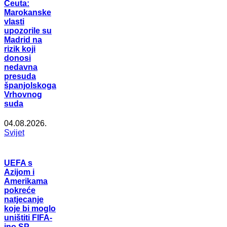
Ceuta:
Marokanske
vlasti
upozorile su
Madrid na
rizik koji
donosi
nedavna
presuda
španjolskoga
Vrhovnog
suda
04.08.2026.
Svijet
UEFA s
Azijom i
Amerikama
pokreće
natjecanje
koje bi moglo
uništiti FIFA-
ino SP