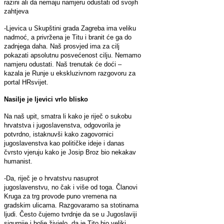
razini ali da nemaju namjeru odustati od svojih
zahtjeva
-Ljevica u Skupštini grada Zagreba ima veliku
nadmoć, a privržena je Titu i branit će ga do
zadnjega daha. Naš prosvjed ima za cilj
pokazati apsolutnu posvećenost cilju. Nemamo
namjeru odustati. Naš trenutak će doći –
kazala je Runje u ekskluzivnom razgovoru za
portal HRsvijet.
Nasilje je ljevici vrlo blisko
Na naš upit, smatra li kako je riječ o sukobu
hrvatstva i jugoslavenstva, odgovorila je
potvrdno, istaknuvši kako zagovornici
jugoslavenstva kao političke ideje i danas
čvrsto vjeruju kako je Josip Broz bio nekakav
humanist.
-Da, riječ je o hrvatstvu nasuprot
jugoslavenstvu, no čak i više od toga. Članovi
Kruga za trg provode puno vremena na
gradskim ulicama. Razgovaramo sa stotinama
ljudi. Često čujemo tvrdnje da se u Jugoslaviji
sigurnije i bolje živjelo, da je Tito bio veliki