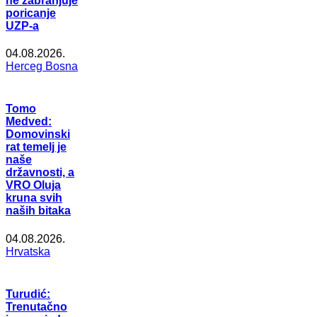
ne zabranjuje
poricanje
UZP-a
04.08.2026.
Herceg Bosna
Tomo
Medved:
Domovinski
rat temelj je
naše
državnosti, a
VRO Oluja
kruna svih
naših bitaka
04.08.2026.
Hrvatska
Turudić:
Trenutačno