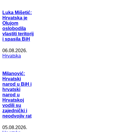
Luka Mišetić:
Hrvatska je
Olujom
oslobodila
vlastiti teritorij
i spasila BiH
06.08.2026.
Hrvatska
Milanović:
Hrvatski
narod u BiH i
hrvatski
narod u
Hrvatskoj
vodili su
zajednički i
neodvojiv rat
05.08.2026.