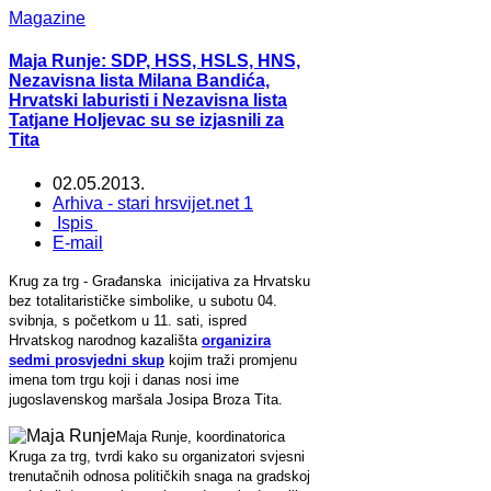
Magazine
Maja Runje: SDP, HSS, HSLS, HNS,
Nezavisna lista Milana Bandića,
Hrvatski laburisti i Nezavisna lista
Tatjane Holjevac su se izjasnili za
Tita
02.05.2013.
Arhiva - stari hrsvijet.net 1
Ispis
E-mail
Krug za trg - Građanska inicijativa za Hrvatsku
bez totalitarističke simbolike, u subotu 04.
svibnja, s početkom u 11. sati, ispred
Hrvatskog narodnog kazališta
organizira
sedmi prosvjedni skup
kojim traži promjenu
imena tom trgu koji i danas nosi ime
jugoslavenskog maršala Josipa Broza Tita.
Maja Runje, koordinatorica
Kruga za trg, tvrdi kako su organizatori svjesni
trenutačnih odnosa političkih snaga na gradskoj