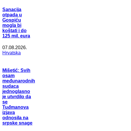
Sanacija
otpada u
Gospiću
mogla bi
koštati i do
125 mil. eura
07.08.2026.
Hrvatska
Mišetić: Svih
osam
međunarodnih
sudaca
jednoglasno
je utvrdilo da
se
Tuđmanova
izjava
odnosila na
srpske snage