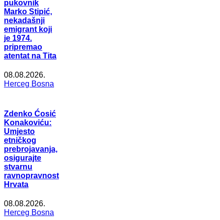
pukovnik
Marko Stipić,
nekadašnji
emigrant koji
je 1974.
pripremao
atentat na Tita
08.08.2026.
Herceg Bosna
Zdenko Ćosić
Konakoviću:
Umjesto
etničkog
prebrojavanja,
osigurajte
stvarnu
ravnopravnost
Hrvata
08.08.2026.
Herceg Bosna