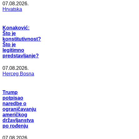
07.08.2026.
Hrvatska
Konaković:
Što je
konstitutivnost?
Što je
legitimno
predstavljanje?
07.08.2026.
Herceg Bosna
Trump
potpisao
naredbe o
ograničavanju
američkog
državljanstva
po rođenju
07.08.2026.