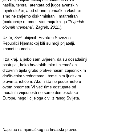
nasilja, terora i atentata od jugoslavenskih
tajnih službi, a od strane njemačkih vlasti bili
smo neizmjerno diskriminirani i maltretirani
(podrobnije o tome - vidi moju knjigu
"Svjedok
olovnih vremena", Zagreb, 2011.
).
Uz to, 85% ubijenih Hrvata u Saveznoj
Republici Njemačkoj bili su moji prijatelji,
znanci i suradnici.
I za kraj, a jerbo sam uvjeren, da su dosadašnji
postupci, kako hrvatskih tako i njemačkih
državnih tijela grubo protive našim zajedničkim
društvenim vrednotama i temeljnim ljudskim
pravima, ističem: Ako ništa ne poduzmete u
ovom predmetu Vi već time odstupate od
moralnih vrijednosti ne samo demokratske
Europe, nego i cijeloga civiliziranog Svijeta.
Napisao i s njemačkog na hrvatski preveo: