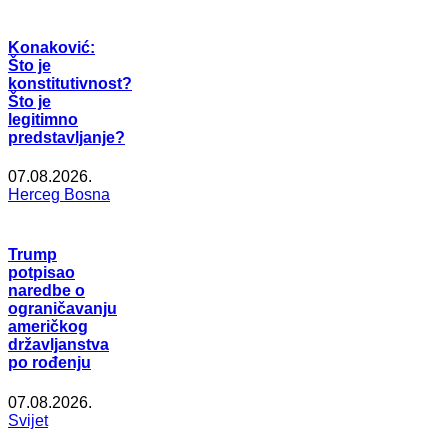
Konaković:
Što je
konstitutivnost?
Što je
legitimno
predstavljanje?
07.08.2026.
Herceg Bosna
Trump
potpisao
naredbe o
ograničavanju
američkog
državljanstva
po rođenju
07.08.2026.
Svijet