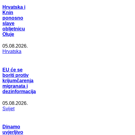
Hrvatska i
Knin
ponosno
slave
obljetnicu
Oluje
05.08.2026.
Hrvatska
EU će se
boriti protiv
krijumčarenja
migranata i
dezinformacija
05.08.2026.
Svijet
Dinamo
uvjerljivo