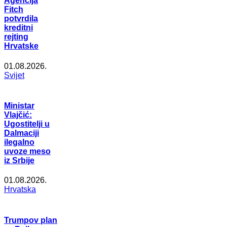
Agencija
Fitch
potvrdila
kreditni
rejting
Hrvatske
01.08.2026.
Svijet
Ministar
Vlajčić:
Ugostitelji u
Dalmaciji
ilegalno
uvoze meso
iz Srbije
01.08.2026.
Hrvatska
Trumpov plan