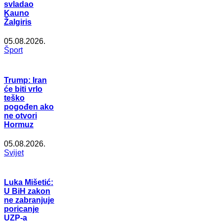
svladao
Kauno
Žalgiris
05.08.2026.
Šport
Trump: Iran
će biti vrlo
teško
pogođen ako
ne otvori
Hormuz
05.08.2026.
Svijet
Luka Mišetić:
U BiH zakon
ne zabranjuje
poricanje
UZP-a