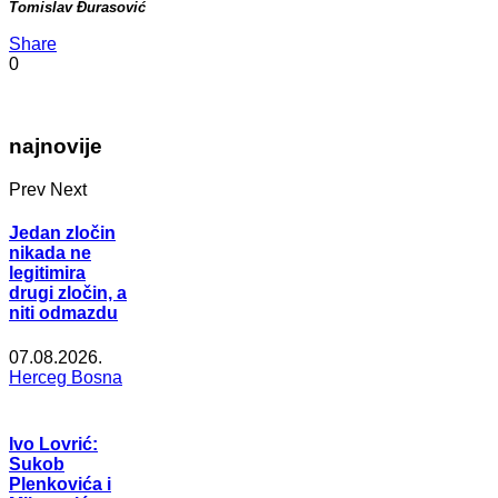
Tomislav Đurasović
Share
0
najnovije
Prev
Next
Jedan zločin
nikada ne
legitimira
drugi zločin, a
niti odmazdu
07.08.2026.
Herceg Bosna
Ivo Lovrić:
Sukob
Plenkovića i