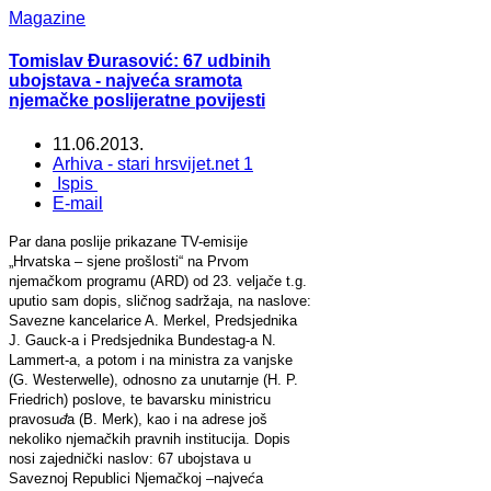
Magazine
Tomislav Đurasović: 67 udbinih
ubojstava - najveća sramota
njemačke poslijeratne povijesti
11.06.2013.
Arhiva - stari hrsvijet.net 1
Ispis
E-mail
Par dana poslije prikazane TV-emisije
„Hrvatska – sjene prošlosti“ na Prvom
njema
č
kom programu (ARD) od 23. velja
č
e t.g.
uputio sam dopis, sli
č
nog sadržaja, na naslove:
Savezne kancelarice A. Merkel, Predsjednika
J. Gauck-a i Predsjednika Bundestag-a N.
Lammert-a, a potom i na ministra za vanjske
(G. Westerwelle), odnosno za unutarnje (H. P.
Friedrich) poslove, te bavarsku ministricu
pravosu
đ
a (B. Merk), kao i na adrese još
nekoliko njema
č
kih pravnih institucija. Dopis
nosi zajedni
č
ki naslov: 67 ubojstava u
Saveznoj Republici Njema
č
koj –najve
ć
a