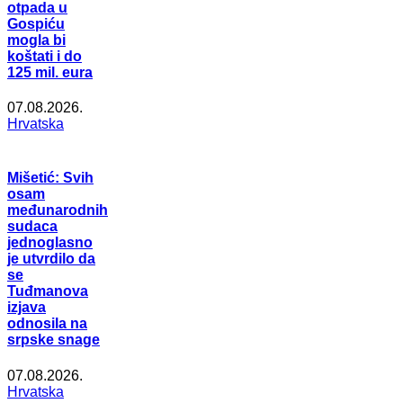
otpada u
Gospiću
mogla bi
koštati i do
125 mil. eura
07.08.2026.
Hrvatska
Mišetić: Svih
osam
međunarodnih
sudaca
jednoglasno
je utvrdilo da
se
Tuđmanova
izjava
odnosila na
srpske snage
07.08.2026.
Hrvatska