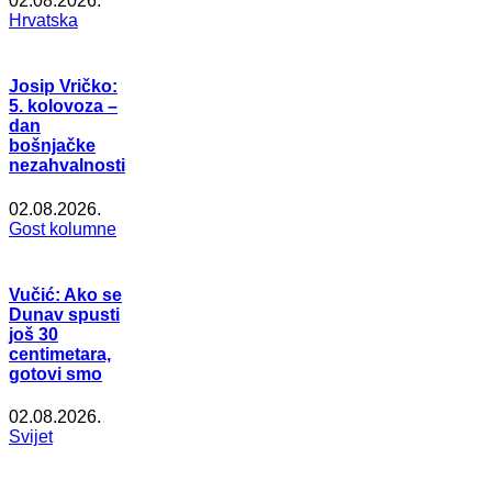
02.08.2026.
Hrvatska
Josip Vričko:
5. kolovoza –
dan
bošnjačke
nezahvalnosti
02.08.2026.
Gost kolumne
Vučić: Ako se
Dunav spusti
još 30
centimetara,
gotovi smo
02.08.2026.
Svijet