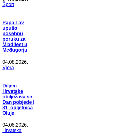
Šport
Papa Lav
uputio
posebnu
poruku za
Mladifest u
Međugorju
04.08.2026.
Vjera
Diljem
Hrvatske
obilježava se
Dan pobjede i
31. obljetnica
Oluje
04.08.2026.
Hrvatska