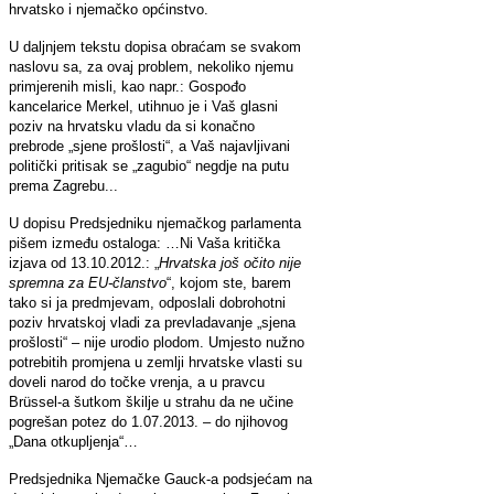
hrvatsko i njemačko općinstvo.
U daljnjem tekstu dopisa obraćam se svakom
naslovu sa, za ovaj problem, nekoliko njemu
primjerenih misli, kao napr.: Gospođo
kancelarice Merkel, utihnuo je i Vaš glasni
poziv na hrvatsku vladu da si konačno
prebrode „sjene prošlosti“, a Vaš najavljivani
politički pritisak se „zagubio“ negdje na putu
prema Zagrebu...
U dopisu Predsjedniku njemačkog parlamenta
pišem između ostaloga: …Ni Vaša kritička
izjava od 13.10.2012.: „
Hrvatska još očito nije
spremna za EU-članstvo
“, kojom ste, barem
tako si ja predmjevam, odposlali dobrohotni
poziv hrvatskoj vladi za prevladavanje „sjena
prošlosti“ – nije urodio plodom. Umjesto nužno
potrebitih promjena u zemlji hrvatske vlasti su
doveli narod do točke vrenja, a u pravcu
Brüssel-a šutkom škilje u strahu da ne učine
pogrešan potez do 1.07.2013. – do njihovog
„Dana otkupljenja“…
Predsjednika Njemačke Gauck-a podsjećam na