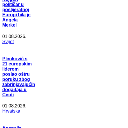
političar u
poslijeratnoj
Europi bila je
Angela
Merkel
01.08.2026.
Svijet
Plenković s
21 europskim
liderom
poslao oštru
poruku zbog
zabrinjavajućih
događaja u
Ceuti
01.08.2026.
Hrvatska