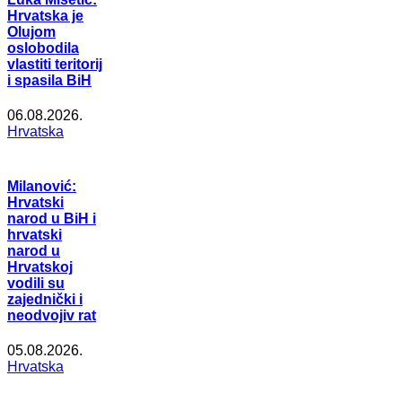
Hrvatska je
Olujom
oslobodila
vlastiti teritorij
i spasila BiH
06.08.2026.
Hrvatska
Milanović:
Hrvatski
narod u BiH i
hrvatski
narod u
Hrvatskoj
vodili su
zajednički i
neodvojiv rat
05.08.2026.
Hrvatska