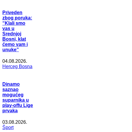
Priveden
zbog poruka:
“Klali smo
vas u
Srednjoj
Bosni, klat
ćemo vam i
unuke”
04.08.2026.
Herceg Bosna
Dinamo
saznao
mogućeg
suparnika u
play-offu Lige
prvaka
03.08.2026.
Šport