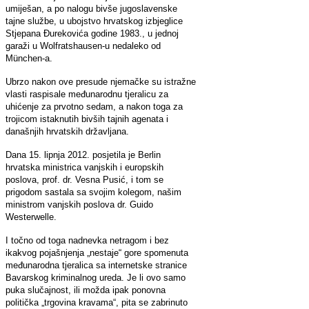
umiješan, a po nalogu bivše jugoslavenske
tajne službe, u ubojstvo hrvatskog izbjeglice
Stjepana Đurekovića godine 1983., u jednoj
garaži u Wolfratshausen-u nedaleko od
München-a.
Ubrzo nakon ove presude njemačke su istražne
vlasti raspisale međunarodnu tjeralicu za
uhićenje za prvotno sedam, a nakon toga za
trojicom istaknutih bivših tajnih agenata i
današnjih hrvatskih državljana.
Dana 15. lipnja 2012. posjetila je Berlin
hrvatska ministrica vanjskih i europskih
poslova, prof. dr. Vesna Pusić, i tom se
prigodom sastala sa svojim kolegom, našim
ministrom vanjskih poslova dr. Guido
Westerwelle.
I točno od toga nadnevka netragom i bez
ikakvog pojašnjenja „nestaje“ gore spomenuta
međunarodna tjeralica sa internetske stranice
Bavarskog kriminalnog ureda. Je li ovo samo
puka slučajnost, ili možda ipak ponovna
politička „trgovina kravama“, pita se zabrinuto