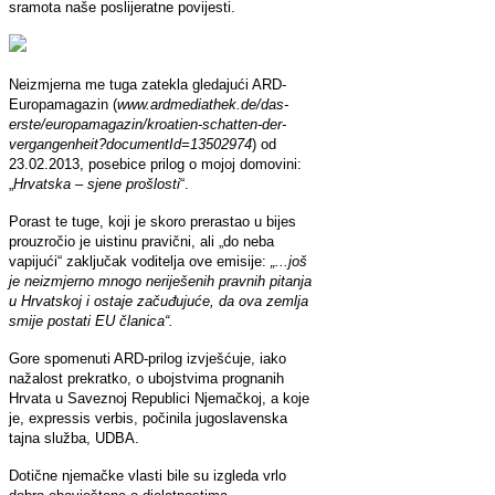
sramota naše poslijeratne povijesti.
Neizmjerna me tuga zatekla gledajući ARD-
Europamagazin (
www.ardmediathek.de/das-
erste/europamagazin/kroatien-schatten-der-
vergangenheit?documentId=13502974
) od
23.02.2013, posebice prilog o mojoj domovini:
„
Hrvatska – sjene prošlosti
“.
Porast te tuge, koji je skoro prerastao u bijes
prouzročio je uistinu pravični, ali „do neba
vapijući“ zaključak voditelja ove emisije:
„...još
je neizmjerno mnogo neriješenih pravnih pitanja
u Hrvatskoj i ostaje začuđujuće, da ova zemlja
smije postati EU članica“.
Gore spomenuti ARD-prilog izvješćuje, iako
nažalost prekratko, o ubojstvima prognanih
Hrvata u Saveznoj Republici Njemačkoj, a koje
je, expressis verbis, počinila jugoslavenska
tajna služba, UDBA.
Dotične njemačke vlasti bile su izgleda vrlo