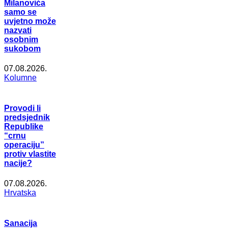
Milanovića
samo se
uvjetno može
nazvati
osobnim
sukobom
07.08.2026.
Kolumne
Provodi li
predsjednik
Republike
“crnu
operaciju”
protiv vlastite
nacije?
07.08.2026.
Hrvatska
Sanacija