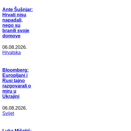
Ante Šušnjar:
Hrvati nisu
napadali,
nego su
branili svoje
domove
06.08.2026.
Hrvatska
Bloomberg:
Europljani i
Rusi tajno
razgovarali o
miru u
Ukrajini
06.08.2026.
Svijet
Luka Mišetić: