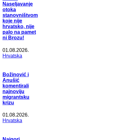
Naseljavanje
otoka
stanovništvom
koje nije
hrvatsko, nije
palo na pamet
ni Brozu!
01.08.2026.
Hrvatska
Božinović i
Anušić
komentirali
najnoviju
migrantsku
krizu
01.08.2026.
Hrvatska
Najgori