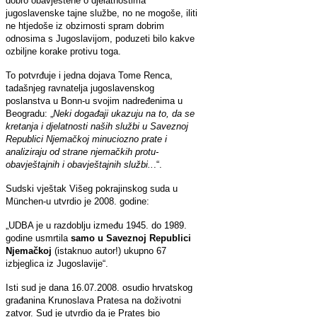
dobro obavještene o djelatnostima
jugoslavenske tajne službe, no ne mogoše, iliti
ne htjedoše iz obzirnosti spram dobrim
odnosima s Jugoslavijom, poduzeti bilo kakve
ozbiljne korake protivu toga.
To potvrđuje i jedna dojava Tome Renca,
tadašnjeg ravnatelja jugoslavenskog
poslanstva u Bonn-u svojim nadređenima u
Beogradu: „
Neki događaji ukazuju na to, da se
kretanja i djelatnosti naših službi u Saveznoj
Republici Njemačkoj minuciozno prate i
analiziraju od strane njemačkih protu-
obavještajnih i obavještajnih službi..
.“.
Sudski vještak Višeg pokrajinskog suda u
München-u utvrdio je 2008. godine:
„UDBA je u razdoblju između 1945. do 1989.
godine usmrtila
samo u Saveznoj Republici
Njemačkoj
(istaknuo autor!) ukupno 67
izbjeglica iz Jugoslavije“.
Isti sud je dana 16.07.2008. osudio hrvatskog
građanina Krunoslava Pratesa na doživotni
zatvor. Sud je utvrdio da je Prates bio