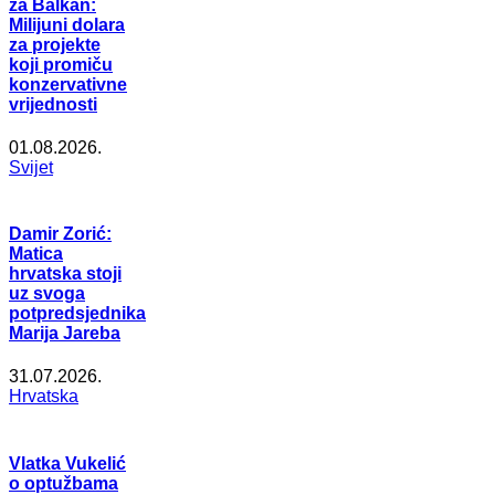
za Balkan:
Milijuni dolara
za projekte
koji promiču
konzervativne
vrijednosti
01.08.2026.
Svijet
Damir Zorić:
Matica
hrvatska stoji
uz svoga
potpredsjednika
Marija Jareba
31.07.2026.
Hrvatska
Vlatka Vukelić
o optužbama