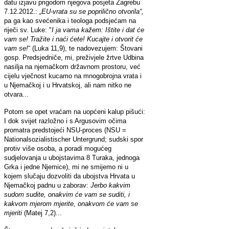
datu izjavu prigodom njegova posjeta Zagrebu
7.12.2012.:
„EU-vrata su se poprilično otvorila“,
pa ga kao svećenika i teologa podsjećam na
riječi sv. Luke: "
I ja vama kažem: Ištite i dat će
vam se! Tražite i naći ćete! Kucajte i otvorit će
vam se!
“ (Luka 11,9), te nadovezujem: Štovani
gosp. Predsjedniče, mi, preživjele žrtve Udbina
nasilja na njemačkom državnom prostoru, već
cijelu vječnost kucamo na mnogobrojna vrata i
u Njemačkoj i u Hrvatskoj, ali nam nitko ne
otvara...
Potom se opet vraćam na uopćeni kalup pišući:
I dok svijet razložno i s Argusovim očima
promatra predstojeći NSU-proces (NSU =
Nationalsozialistischer Untergrund; sudski spor
protiv više osoba, a poradi mogućeg
sudjelovanja u ubojstavima 8 Turaka, jednoga
Grka i jedne Njemice), mi ne smijemo ni u
kojem slučaju dozvoliti da ubojstva Hrvata u
Njemačkoj padnu u zaborav:
Jerbo kakvim
sudom sudite, onakvim će vam se suditi, i
kakvom mjerom mjerite, onakvom će vam se
mjeriti
(Matej 7,2)...