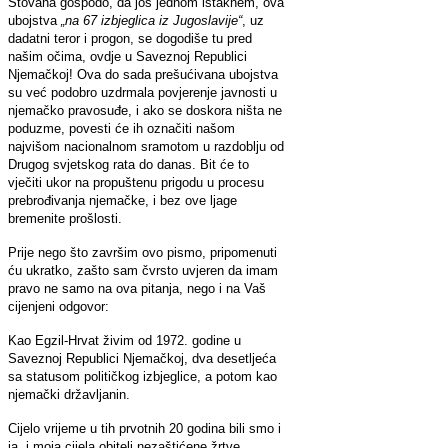
Štovana gospodo, da još jednom istaknem, ova
ubojstva
„na 67 izbjeglica iz Jugoslavije“
, uz
dadatni teror i progon, se dogodiše tu pred
našim očima, ovdje u Saveznoj Republici
Njemačkoj! Ova do sada prešućivana ubojstva
su već podobro uzdrmala povjerenje javnosti u
njemačko pravosuđe, i ako se doskora ništa ne
poduzme, povesti će ih označiti našom
najvišom nacionalnom sramotom u razdoblju od
Drugog svjetskog rata do danas. Bit će to
vječiti ukor na propuštenu prigodu u procesu
prebrođivanja njemačke, i bez ove ljage
bremenite prošlosti.
Prije nego što završim ovo pismo, pripomenuti
ću ukratko, zašto sam čvrsto uvjeren da imam
pravo ne samo na ova pitanja, nego i na Vaš
cijenjeni odgovor:
Kao Egzil-Hrvat živim od 1972. godine u
Saveznoj Republici Njemačkoj, dva desetljeća
sa statusom političkog izbjeglice, a potom kao
njemački državljanin.
Cijelo vrijeme u tih prvotnih 20 godina bili smo i
ja, i moja cijela obitelj nezaštićene žrtve