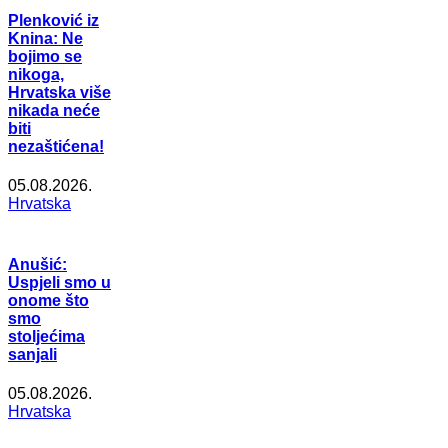
Plenković iz
Knina: Ne
bojimo se
nikoga,
Hrvatska više
nikada neće
biti
nezaštićena!
05.08.2026.
Hrvatska
Anušić:
Uspjeli smo u
onome što
smo
stoljećima
sanjali
05.08.2026.
Hrvatska