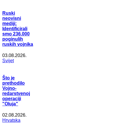
Ruski
neovisni
mediji:
Identificirali
smo 236.000
poginulih
ruskih vojnika
03.08.2026.
Svijet
Što je
prethodilo
Vojno-
redarstvenoj
operaciji
"Oluja"
02.08.2026.
Hrvatska