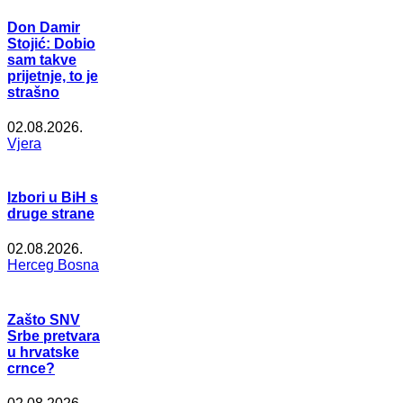
Don Damir
Stojić: Dobio
sam takve
prijetnje, to je
strašno
02.08.2026.
Vjera
Izbori u BiH s
druge strane
02.08.2026.
Herceg Bosna
Zašto SNV
Srbe pretvara
u hrvatske
crnce?