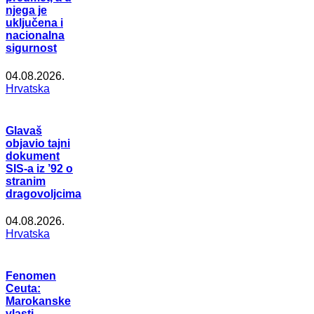
njega je
uključena i
nacionalna
sigurnost
04.08.2026.
Hrvatska
Glavaš
objavio tajni
dokument
SIS-a iz ’92 o
stranim
dragovoljcima
04.08.2026.
Hrvatska
Fenomen
Ceuta:
Marokanske
vlasti