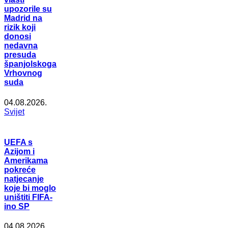
upozorile su
Madrid na
rizik koji
donosi
nedavna
presuda
španjolskoga
Vrhovnog
suda
04.08.2026.
Svijet
UEFA s
Azijom i
Amerikama
pokreće
natjecanje
koje bi moglo
uništiti FIFA-
ino SP
04.08.2026.