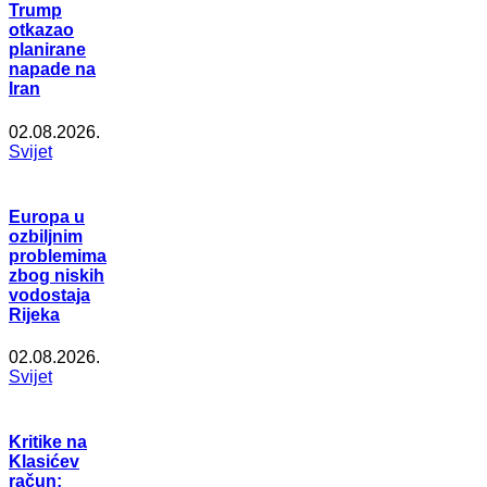
Trump
otkazao
planirane
napade na
Iran
02.08.2026.
Svijet
Europa u
ozbiljnim
problemima
zbog niskih
vodostaja
Rijeka
02.08.2026.
Svijet
Kritike na
Klasićev
račun: