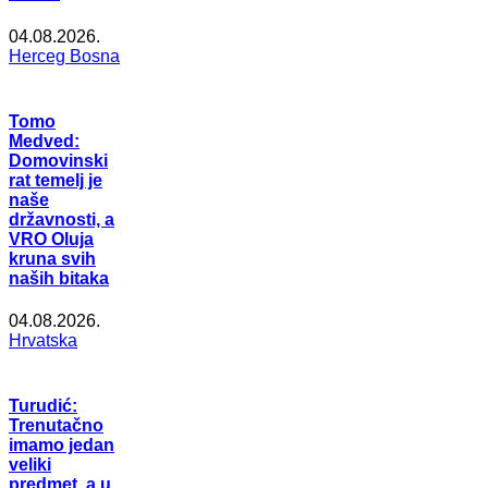
04.08.2026.
Herceg Bosna
Tomo
Medved:
Domovinski
rat temelj je
naše
državnosti, a
VRO Oluja
kruna svih
naših bitaka
04.08.2026.
Hrvatska
Turudić:
Trenutačno
imamo jedan
veliki
predmet, a u