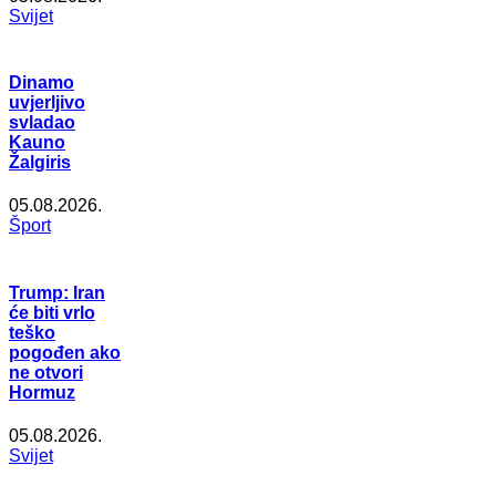
Svijet
Dinamo
uvjerljivo
svladao
Kauno
Žalgiris
05.08.2026.
Šport
Trump: Iran
će biti vrlo
teško
pogođen ako
ne otvori
Hormuz
05.08.2026.
Svijet