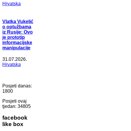
Hrvatska
Vlatka Vukelić
o optužbama
iz Rusije: Ovo
je prototip
informacijske
manipulacije
31.07.2026.
Hrvatska
Posjeti danas:
1800
Posjeti ovaj
tjedan:
34805
facebook
like box