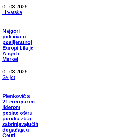
01.08.2026.
Hrvatska
Najgori
političar u
poslijeratnoj
Europi bila je
Angela
Merkel
01.08.2026.
Svijet
Plenković s
21 europskim
liderom
poslao oštru
poruku zbog
zabrinjavajućih
događaja u
Ceuti