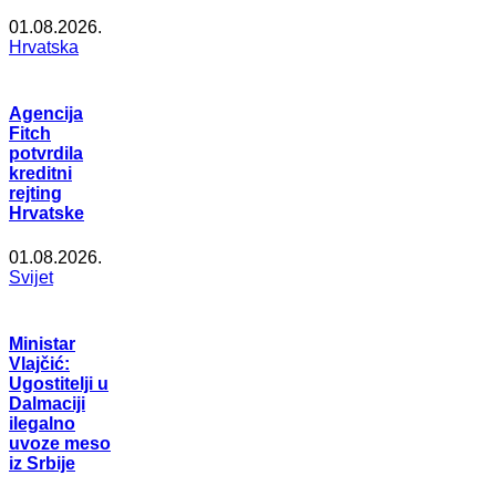
01.08.2026.
Hrvatska
Agencija
Fitch
potvrdila
kreditni
rejting
Hrvatske
01.08.2026.
Svijet
Ministar
Vlajčić:
Ugostitelji u
Dalmaciji
ilegalno
uvoze meso
iz Srbije