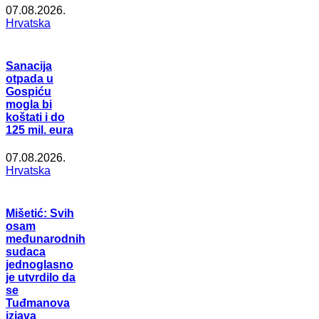
07.08.2026.
Hrvatska
Sanacija
otpada u
Gospiću
mogla bi
koštati i do
125 mil. eura
07.08.2026.
Hrvatska
Mišetić: Svih
osam
međunarodnih
sudaca
jednoglasno
je utvrdilo da
se
Tuđmanova
izjava