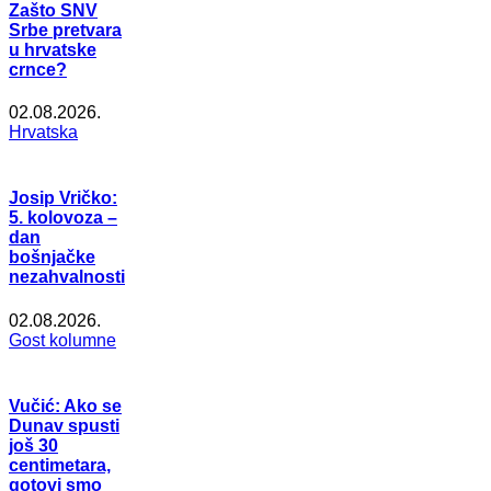
Zašto SNV
Srbe pretvara
u hrvatske
crnce?
02.08.2026.
Hrvatska
Josip Vričko:
5. kolovoza –
dan
bošnjačke
nezahvalnosti
02.08.2026.
Gost kolumne
Vučić: Ako se
Dunav spusti
još 30
centimetara,
gotovi smo