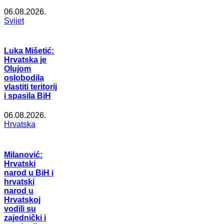
06.08.2026.
Svijet
Luka Mišetić:
Hrvatska je
Olujom
oslobodila
vlastiti teritorij
i spasila BiH
06.08.2026.
Hrvatska
Milanović:
Hrvatski
narod u BiH i
hrvatski
narod u
Hrvatskoj
vodili su
zajednički i