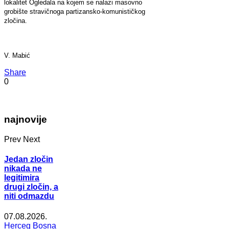
lokalitet Ogledala na kojem se nalazi masovno
grobište stravičnoga partizansko-komunističkog
zločina.
V. Mabić
Share
0
najnovije
Prev
Next
Jedan zločin
nikada ne
legitimira
drugi zločin, a
niti odmazdu
07.08.2026.
Herceg Bosna