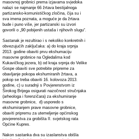
masovnoj grobnici prema izjavama svjedoka
nalazi se najmanje 66 žrtava bestijalnoga
partizansko-komunističkog zločina, čija su i
sva imena poznata, a moguće je da žrtava
bude i puno više, jer partizanski su izvori
govorili o „90 pobijenih ustaša i njihovih slugu“.
Sastanak je rezultirao i s nekoliko konkretnih i
obvezujućih zaključaka: a) do kraja srpnja
2013. godine obaviti prvu ekshumaciju
masovne grobnice na Ogledalima kod
Kukavičkog jezera, b) od kraja srpnja do Velike
Gospe obaviti sve potrebite pripreme za
obavljanje pokopa ekshumiranih žrtava, a
pokop se treba obaviti 16. kolovoza 2013.
godine, c) u suradnji s Povjerenstvom iz
Širokog Brijega osigurati nazočnost stručnjaka
(arheologa i forenzičara) za ekshumiranje
masovne grobnice, d) usporedo s
ekshumiranjem prave masovne grobnice,
obaviti pripremu za utemeljenje općinskog
povjerenstva za grobišta II. svjetskog rata
Općine Kupres.
Nakon sastanka dva su izaslanstva obišla