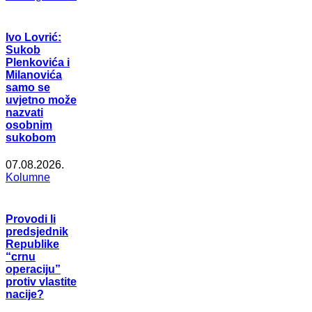
Ivo Lovrić:
Sukob
Plenkovića i
Milanovića
samo se
uvjetno može
nazvati
osobnim
sukobom
07.08.2026.
Kolumne
Provodi li
predsjednik
Republike
“crnu
operaciju”
protiv vlastite
nacije?