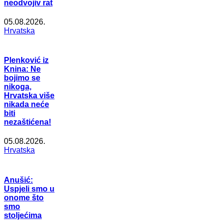
neodvojiv rat
05.08.2026.
Hrvatska
Plenković iz
Knina: Ne
bojimo se
nikoga,
Hrvatska više
nikada neće
biti
nezaštićena!
05.08.2026.
Hrvatska
Anušić:
Uspjeli smo u
onome što
smo
stoljećima