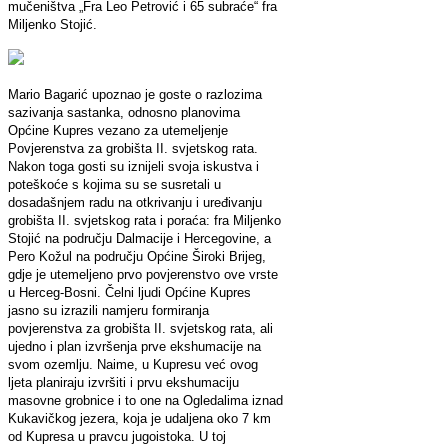
mučeništva „Fra Leo Petrović i 65 subraće“ fra
Miljenko Stojić.
Mario Bagarić upoznao je goste o razlozima
sazivanja sastanka, odnosno planovima
Općine Kupres vezano za utemeljenje
Povjerenstva za grobišta II. svjetskog rata.
Nakon toga gosti su iznijeli svoja iskustva i
poteškoće s kojima su se susretali u
dosadašnjem radu na otkrivanju i uređivanju
grobišta II. svjetskog rata i poraća: fra Miljenko
Stojić na području Dalmacije i Hercegovine, a
Pero Kožul na području Općine Široki Brijeg,
gdje je utemeljeno prvo povjerenstvo ove vrste
u Herceg-Bosni. Čelni ljudi Općine Kupres
jasno su izrazili namjeru formiranja
povjerenstva za grobišta II. svjetskog rata, ali
ujedno i plan izvršenja prve ekshumacije na
svom ozemlju. Naime, u Kupresu već ovog
ljeta planiraju izvršiti i prvu ekshumaciju
masovne grobnice i to one na Ogledalima iznad
Kukavičkog jezera, koja je udaljena oko 7 km
od Kupresa u pravcu jugoistoka. U toj