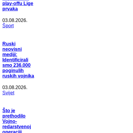
play-offu Lige
prvaka
03.08.2026.
Šport
Ruski
neovisni
mediji:
Identificirali
smo 236.000
poginulih
ruskih vojnika
03.08.2026.
Svijet
Što je
prethodilo
Vojno-
redarstvenoj
operaciji