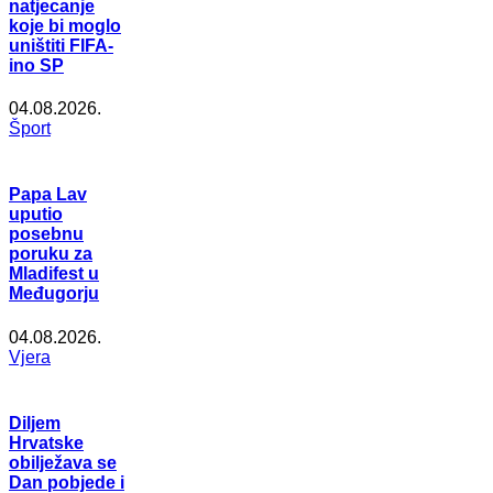
natjecanje
koje bi moglo
uništiti FIFA-
ino SP
04.08.2026.
Šport
Papa Lav
uputio
posebnu
poruku za
Mladifest u
Međugorju
04.08.2026.
Vjera
Diljem
Hrvatske
obilježava se
Dan pobjede i