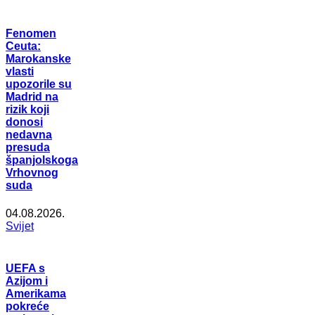
Fenomen
Ceuta:
Marokanske
vlasti
upozorile su
Madrid na
rizik koji
donosi
nedavna
presuda
španjolskoga
Vrhovnog
suda
04.08.2026.
Svijet
UEFA s
Azijom i
Amerikama
pokreće