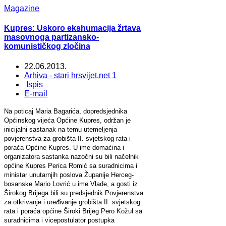
Magazine
Kupres: Uskoro ekshumacija žrtava
masovnoga partizansko-
komunističkog zločina
22.06.2013.
Arhiva - stari hrsvijet.net 1
Ispis
E-mail
Na poticaj Maria Bagarića, dopredsjednika
Općinskog vijeća Općine Kupres, održan je
inicijalni sastanak na temu utemeljenja
povjerenstva za grobišta II. svjetskog rata i
poraća Općine Kupres. U ime domaćina i
organizatora sastanka nazočni su bili načelnik
općine Kupres Perica Romić sa suradnicima i
ministar unutarnjih poslova Županije Herceg-
bosanske Mario Lovrić u ime Vlade, a gosti iz
Širokog Brijega bili su predsjednik Povjerenstva
za otkrivanje i uređivanje grobišta II. svjetskog
rata i poraća općine Široki Brijeg Pero Kožul sa
suradnicima i vicepostulator postupka