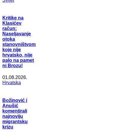
Svijet
Kritike na
Klasićev
račun:
Naseljavanje
otoka
stanovništvom
koje nije
hrvatsko, nije
palo na pamet
ni Brozu!
01.08.2026.
Hrvatska
Božinović i
Anušić
komentirali
najnoviju
migrantsku
krizu