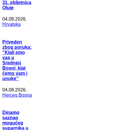
31. obljetnica
Oluje
04.08.2026.
Hrvatska
Priveden
zbog poruka:
“Klali smo
vas u
Srednjoj
Bosni, klat
ćemo vam i
unuke”
04.08.2026.
Herceg Bosna
Dinamo
saznao
mogućeg
suparnika u