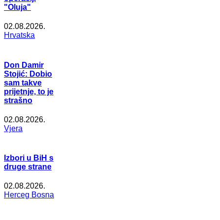
"Oluja"
02.08.2026.
Hrvatska
Don Damir
Stojić: Dobio
sam takve
prijetnje, to je
strašno
02.08.2026.
Vjera
Izbori u BiH s
druge strane
02.08.2026.
Herceg Bosna