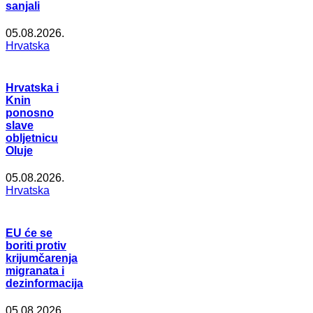
sanjali
05.08.2026.
Hrvatska
Hrvatska i
Knin
ponosno
slave
obljetnicu
Oluje
05.08.2026.
Hrvatska
EU će se
boriti protiv
krijumčarenja
migranata i
dezinformacija
05.08.2026.