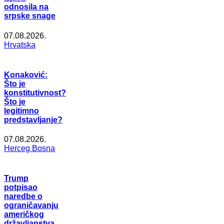
odnosila na
srpske snage
07.08.2026.
Hrvatska
Konaković:
Što je
konstitutivnost?
Što je
legitimno
predstavljanje?
07.08.2026.
Herceg Bosna
Trump
potpisao
naredbe o
ograničavanju
američkog
državljanstva