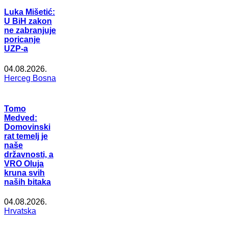
Luka Mišetić:
U BiH zakon
ne zabranjuje
poricanje
UZP-a
04.08.2026.
Herceg Bosna
Tomo
Medved:
Domovinski
rat temelj je
naše
državnosti, a
VRO Oluja
kruna svih
naših bitaka
04.08.2026.
Hrvatska