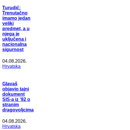
Turudić:
Trenutačno
imamo jedan
veliki
predmet, a u
njega je
uključena i
nacionalna
sigurnost
04.08.2026.
Hrvatska
Glavaš
objavio tajni
dokument
SIS-a iz ’92 o
stranim
dragovoljcima
04.08.2026.
Hrvatska