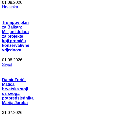
01.08.2026.
Hrvatska
Trumpov plan
za Balkan:
Milijuni dolara
za projekte
koji promiču
konzervativne
vrijednosti
01.08.2026.
Svijet
Damir Zorić:
Matica
hrvatska stoji
uz svoga
potpredsjednika
Marija Jareba
31.07.2026.