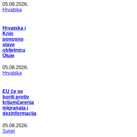
05.08.2026.
Hrvatska
Hrvatska i
Knin
ponosno
slave
obljetnicu
Oluje
05.08.2026.
Hrvatska
EU će se
boriti protiv
krijumčarenja
migranata i
dezinformacija
05.08.2026.
Svijet