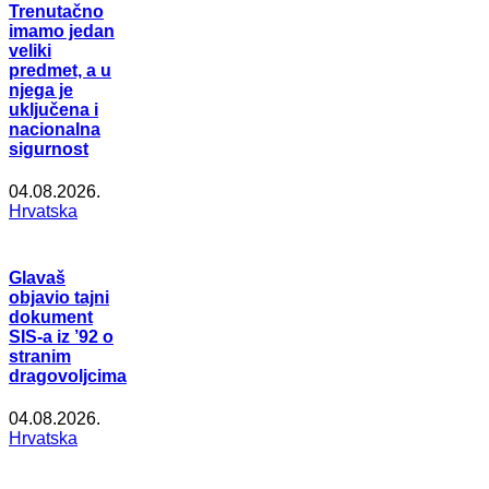
Trenutačno
imamo jedan
veliki
predmet, a u
njega je
uključena i
nacionalna
sigurnost
04.08.2026.
Hrvatska
Glavaš
objavio tajni
dokument
SIS-a iz ’92 o
stranim
dragovoljcima
04.08.2026.
Hrvatska