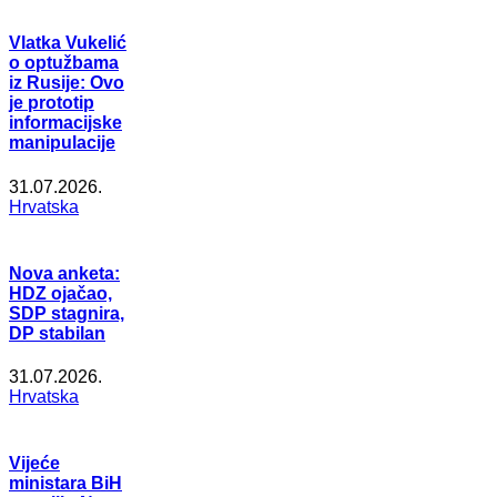
Vlatka Vukelić
o optužbama
iz Rusije: Ovo
je prototip
informacijske
manipulacije
31.07.2026.
Hrvatska
Nova anketa:
HDZ ojačao,
SDP stagnira,
DP stabilan
31.07.2026.
Hrvatska
Vijeće
ministara BiH