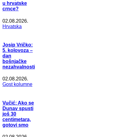
u hrvatske
crnce?
02.08.2026.
Hrvatska
Josip Vričko:
5. kolovoza –
dan
bošnjačke
nezahvalnosti
02.08.2026.
Gost kolumne
Vučić: Ako se
Dunav spusti
još 30
centimetara,
gotovi smo
02.08.2026.