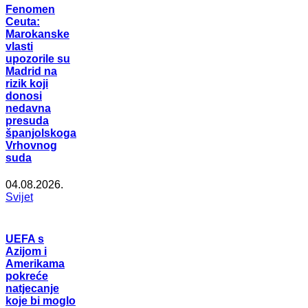
Fenomen
Ceuta:
Marokanske
vlasti
upozorile su
Madrid na
rizik koji
donosi
nedavna
presuda
španjolskoga
Vrhovnog
suda
04.08.2026.
Svijet
UEFA s
Azijom i
Amerikama
pokreće
natjecanje
koje bi moglo