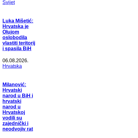
Svijet
Luka Mišetić:
Hrvatska je
Olujom
oslobodila
vlastiti teritorij
i spasila BiH
06.08.2026.
Hrvatska
Milanović:
Hrvatski
narod u BiH i
hrvatski
narod u
Hrvatskoj
vodili su
zajednički i
neodvojiv rat