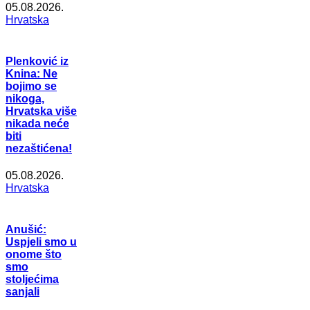
05.08.2026.
Hrvatska
Plenković iz
Knina: Ne
bojimo se
nikoga,
Hrvatska više
nikada neće
biti
nezaštićena!
05.08.2026.
Hrvatska
Anušić:
Uspjeli smo u
onome što
smo
stoljećima
sanjali