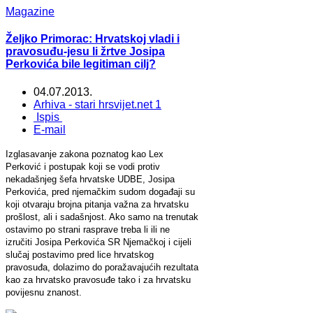
Magazine
Željko Primorac: Hrvatskoj vladi i
pravosuđu-jesu li žrtve Josipa
Perkovića bile legitiman cilj?
04.07.2013.
Arhiva - stari hrsvijet.net 1
Ispis
E-mail
Izglasavanje zakona poznatog kao Lex
Perković i postupak koji se vodi protiv
nekadašnjeg šefa hrvatske UDBE, Josipa
Perkovića, pred njemačkim sudom događaji su
koji otvaraju brojna pitanja važna za hrvatsku
prošlost, ali i sadašnjost. Ako samo na trenutak
ostavimo po strani rasprave treba li ili ne
izručiti Josipa Perkovića SR Njemačkoj i cijeli
slučaj postavimo pred lice hrvatskog
pravosuđa, dolazimo do poražavajućih rezultata
kao za hrvatsko pravosuđe tako i za hrvatsku
povijesnu znanost.