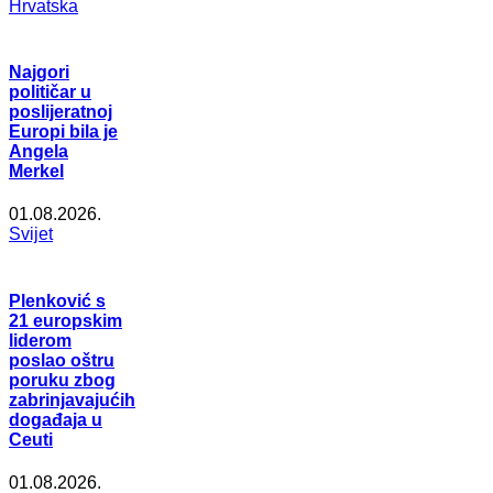
Hrvatska
Najgori
političar u
poslijeratnoj
Europi bila je
Angela
Merkel
01.08.2026.
Svijet
Plenković s
21 europskim
liderom
poslao oštru
poruku zbog
zabrinjavajućih
događaja u
Ceuti
01.08.2026.