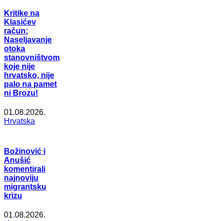
Kritike na
Klasićev
račun:
Naseljavanje
otoka
stanovništvom
koje nije
hrvatsko, nije
palo na pamet
ni Brozu!
01.08.2026.
Hrvatska
Božinović i
Anušić
komentirali
najnoviju
migrantsku
krizu
01.08.2026.