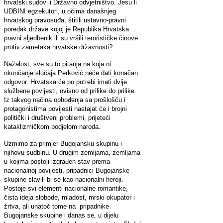
hrvatski sudovi i Državno odvjetništvo. Jesu li
UDBINI egzekutori, u očima današnjeg
hrvatskog pravosuđa, štitili ustavno-pravni
poredak države kojoj je Republika Hrvatska
pravni sljedbenik ili su vršili terorističke činove
protiv zametaka hrvatske državnosti?
Nažalost, sve su to pitanja na koja ni
okončanje slučaja Perković neće dati konačan
odgovor. Hrvatska će po potrebi imati dvije
službene povijesti, ovisno od prilike do prilike.
Iz takvog načina ophođenja sa prošlošću i
protagonistima povijesti nastajat će i brojni
politički i društveni problemi, prijeteći
kataklizmičkom podjelom naroda.
Uzmimo za primjer Bugojansku skupinu i
njihovu sudbinu. U drugim zemljama, zemljama
u kojima postoji izgrađen stav prema
nacionalnoj povijesti, pripadnici Bugojanske
skupine slavili bi se kao nacionalni heroji.
Postoje svi elementi nacionalne romantike,
čista ideja slobode, mladost, mrski okupator i
žrtva, ali unatoč tome na pripadnike
Bugojanske skupine i danas se, u dijelu