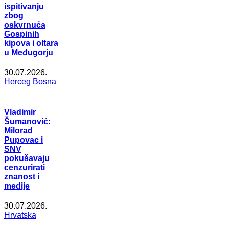
ispitivanju
zbog
oskvrnuća
Gospinih
kipova i oltara
u Međugorju
30.07.2026.
Herceg Bosna
Vladimir
Šumanović:
Milorad
Pupovac i
SNV
pokušavaju
cenzurirati
znanost i
medije
30.07.2026.
Hrvatska