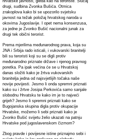
hrvatske javnosti, gleda kao na teroriste. Slučaj
drugi, sudbina Zvonka Bušića. Otmica
zrakoplova kako bi se upozorilo svjetsku
javnost na težak položaj hrvatskog naroda u
okovima Jugoslavije. I opet nema konsenzusa,
za jedne je Zvonko Bušić nacionalni junak za
drugi tek obični terorist.
Prema mjerilima međunarodnog prava, koja su
JNA i Srbija rado isticali, i vukovarski branitelji
bili su teroristi koji su se digli protiv
međunarodno priznate države i njenog pravnog
poretka. Pa ipak većina će se u Hrvatskoj
danas složiti kako je žrtva vukovarskih
branitelja jedna od najsvjetlijih točaka naše
novije povijesti. Jesmo li onda spremni priznati
kako su i žrtve Josipa Perkovića samo sanjale
slobodnu Hrvatsku te kako im je to najveći
grijeh? Jesmo li spremni priznati kako se
Bugojanska skupina digla protiv okupacije
Hrvatske, možemo li sebi priznati kako je
Zvonko Bušić svijetu želio ukazati na patnju
Hrvatske pod jugoslavenskom čizmom?
Zbog pravde i povijesne istine priznajmo sebi i