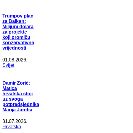
Trumpov plan
za Balkan:
Milijuni dolara
za projekte
koji promiču
konzervativne
vrijednosti
01.08.2026.
Svijet
Damir Zorić:
Matica
hrvatska stoji
uz svoga
potpredsjednika
Marija Jareba
31.07.2026.
Hrvatska