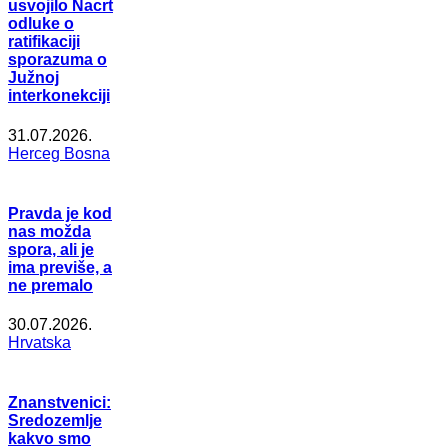
usvojilo Nacrt
odluke o
ratifikaciji
sporazuma o
Južnoj
interkonekciji
31.07.2026.
Herceg Bosna
Pravda je kod
nas možda
spora, ali je
ima previše, a
ne premalo
30.07.2026.
Hrvatska
Znanstvenici:
Sredozemlje
kakvo smo