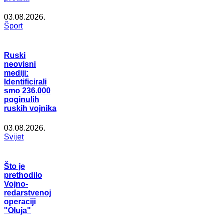
03.08.2026.
Šport
Ruski
neovisni
mediji:
Identificirali
smo 236.000
poginulih
ruskih vojnika
03.08.2026.
Svijet
Što je
prethodilo
Vojno-
redarstvenoj
operaciji
"Oluja"