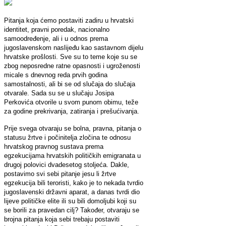
Pitanja koja ćemo postaviti zadiru u hrvatski
identitet, pravni poredak, nacionalno
samoodređenje, ali i u odnos prema
jugoslavenskom naslijeđu kao sastavnom dijelu
hrvatske prošlosti. Sve su to teme koje su se
zbog neposredne ratne opasnosti i ugroženosti
micale s dnevnog reda prvih godina
samostalnosti, ali bi se od slučaja do slučaja
otvarale. Sada su se u slučaju Josipa
Perkovića otvorile u svom punom obimu, teže
za godine prekrivanja, zatiranja i prešućivanja.
Prije svega otvaraju se bolna, pravna, pitanja o
statusu žrtve i počinitelja zločina te odnosu
hrvatskog pravnog sustava prema
egzekucijama hrvatskih političkih emigranata u
drugoj polovici dvadesetog stoljeća. Dakle,
postavimo svi sebi pitanje jesu li žrtve
egzekucija bili teroristi, kako je to nekada tvrdio
jugoslavenski državni aparat, a danas tvrdi dio
lijeve političke elite ili su bili domoljubi koji su
se borili za pravedan cilj? Također, otvaraju se
brojna pitanja koja sebi trebaju postaviti