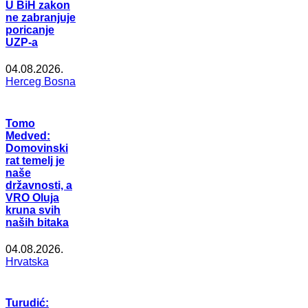
U BiH zakon
ne zabranjuje
poricanje
UZP-a
04.08.2026.
Herceg Bosna
Tomo
Medved:
Domovinski
rat temelj je
naše
državnosti, a
VRO Oluja
kruna svih
naših bitaka
04.08.2026.
Hrvatska
Turudić: