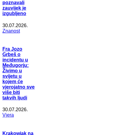
poznavali
zauvijek je
izgubljeno
30.07.2026.
Znanost
Fra Jozo
Grbeš o
incidentu u
Međugorju:
Živimo u
svijetu u
kojem će
vjerojatno sve
više biti
takvih ljudi
30.07.2026.
Vjera
Krakowiak na