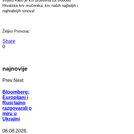
svijetu kako je krv prolivena za slobodu
Hrvatske krv mučenika, krv naših najboljih i
najhrabrijih sinova!
Željko Primorac
Share
0
najnovije
Prev
Next
Bloomberg:
Europljani i
Rusi tajno
razgovarali o
miru u
Ukrajini
06.08.2026.