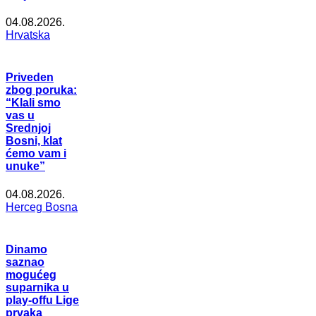
04.08.2026.
Hrvatska
Priveden
zbog poruka:
“Klali smo
vas u
Srednjoj
Bosni, klat
ćemo vam i
unuke”
04.08.2026.
Herceg Bosna
Dinamo
saznao
mogućeg
suparnika u
play-offu Lige
prvaka