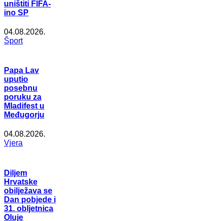
uništiti FIFA-
ino SP
04.08.2026.
Šport
Papa Lav
uputio
posebnu
poruku za
Mladifest u
Međugorju
04.08.2026.
Vjera
Diljem
Hrvatske
obilježava se
Dan pobjede i
31. obljetnica
Oluje