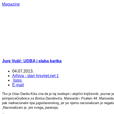
Magazine
Jure Vujić: UDBA i slaba karika
04.07.2013.
Arhiva - stari hrsvijet.net 1
Ispis
E-mail
Tko je čitao Danila Kiša zna da je taj osebujni i atipični književnik, pozn
primjerice
Grobnica za Borisa Davidoviča
,
Mansarda
i
Psalam 44
.
Mansarda
pak nadnacionalni tipa jugoslavenskog, jer po njemu nacionalizam je negativna
„Nacionalizam
je, pre svega
,
paranoja
.