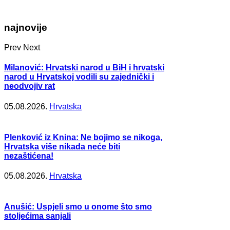
najnovije
Prev
Next
Milanović: Hrvatski narod u BiH i hrvatski
narod u Hrvatskoj vodili su zajednički i
neodvojiv rat
05.08.2026.
Hrvatska
Plenković iz Knina: Ne bojimo se nikoga,
Hrvatska više nikada neće biti
nezaštićena!
05.08.2026.
Hrvatska
Anušić: Uspjeli smo u onome što smo
stoljećima sanjali