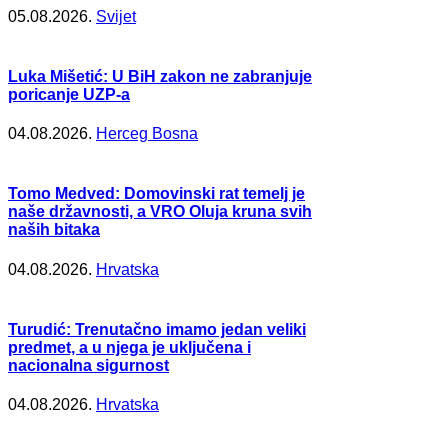
05.08.2026.
Svijet
Luka Mišetić: U BiH zakon ne zabranjuje
poricanje UZP-a
04.08.2026.
Herceg Bosna
Tomo Medved: Domovinski rat temelj je
naše državnosti, a VRO Oluja kruna svih
naših bitaka
04.08.2026.
Hrvatska
Turudić: Trenutačno imamo jedan veliki
predmet, a u njega je uključena i
nacionalna sigurnost
04.08.2026.
Hrvatska