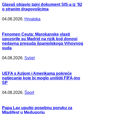
Glavaš objavio tajni dokument SIS-a iz ’92
o stranim dragovoljcima
04.08.2026.
Hrvatska
Fenomen Ceuta: Marokanske vlasti
upozorile su Madrid na rizik koji donosi
nedavna presuda španjolskoga Vrhovnog
suda
04.08.2026.
Svijet
UEFA s Azijom i Amerikama pokreće
natjecanje koje bi moglo uništiti FIFA-ino
SP
04.08.2026.
Šport
Papa Lav uputio posebnu poruku za
Mladifest u Međugorju