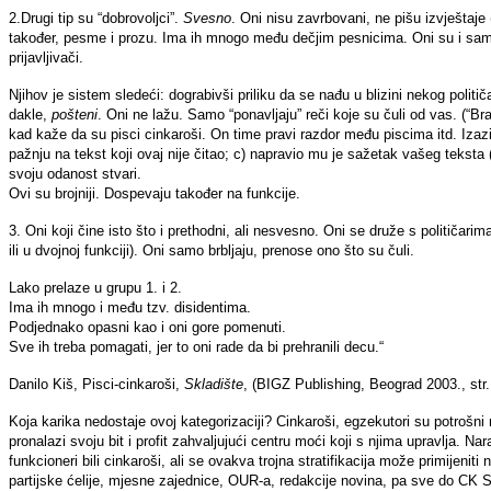
2.Drugi tip su “dobrovoljci”.
Svesno
. Oni nisu zavrbovani, ne pišu izvještaje 
također, pesme i prozu. Ima ih mnogo među dečjim pesnicima. Oni su i sami n
prijavljivači.
Njihov je sistem sledeći: dograbivši priliku da se nađu u blizini nekog političa
dakle,
pošteni
. Oni ne lažu. Samo “ponavljaju” reči koje su čuli od vas. (
kad kaže da su pisci cinkaroši. On time pravi razdor među piscima itd. Izaz
pažnju na tekst koji ovaj nije čitao; c) napravio mu je sažetak vašeg teksta
svoju odanost stvari.
Ovi su brojniji. Dospevaju također na funkcije.
3. Oni koji čine isto što i prethodni, ali nesvesno. Oni se druže s političar
ili u dvojnoj funkciji). Oni samo brbljaju, prenose ono što su čuli.
Lako prelaze u grupu 1. i 2.
Ima ih mnogo i među tzv. disidentima.
Podjednako opasni kao i oni gore pomenuti.
Sve ih treba pomagati, jer to oni rade da bi prehranili decu.“
Danilo Kiš, Pisci-cinkaroši,
Skladište
, (BIGZ Publishing, Beograd 2003., str
Koja karika nedostaje ovoj kategorizaciji? Cinkaroši, egzekutori su potrošni m
pronalazi svoju bit i profit zahvaljujući centru moći koji s njima upravlja. Na
funkcioneri bili cinkaroši, ali se ovakva trojna stratifikacija može primijeni
partijske ćelije, mjesne zajednice, OUR-a, redakcije novina, pa sve do CK 