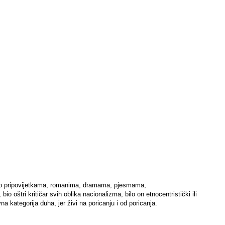
at po pripovijetkama, romanima, dramama, pjesmama,
, bio oštri kritičar svih oblika nacionalizma, bilo on etnocentristički ili
 kategorija duha, jer živi na poricanju i od poricanja.