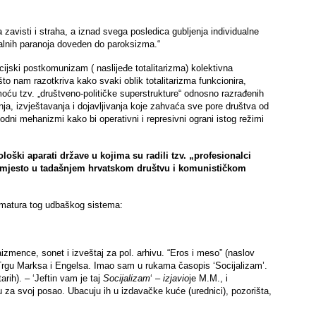
 zavisti i straha, a iznad svega posledica
gubljenja individualne
dualnih paranoja doveden do paroksizma.“
ijski postkomunizam ( naslijeđe totalitarizma) kolektivna
 što nam razotkriva kako svaki oblik totalitarizma funkcionira,
oću tzv. „društveno-političke superstrukture“ odnosno razrađenih
a, izvještavanja i dojavljivanja koje zahvaća sve pore društva od
odni mehanizmi kako bi operativni i represivni ograni istog režimi
ološki aparati države u kojima su radili tzv. „profesionalci
no mjesto u tadašnjem hrvatskom društvu i komunističkom
 armatura tog udbaškog sistema:
aizmence, sonet i izveštaj za pol. arhivu. “Eros i meso” (naslov
Trgu Marksa i Engelsa. Imao sam u rukama časopis ‘Socijalizam’.
rih). – ‘Jeftin vam je taj
Socijalizam
‘ –
izjavio
je M.M., i
u za svoj posao. Ubacuju ih u izdavačke kuće (urednici), pozorišta,