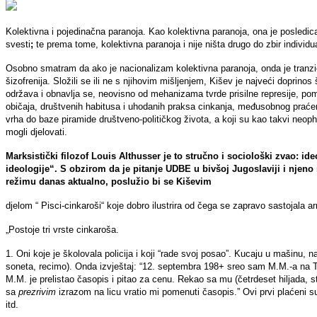
Kolektivna i pojedinačna paranoja. Kao kolektivna paranoja, ona je posledica
svesti
;
te prema tome,
kolektivna paranoja i nije ništa drugo do zbir indivi
Osobno smatram da ako je nacionalizam kolektivna paranoja, onda je tranzic
šizofrenija. Složili se ili ne s njihovim mišljenjem, Kišev je najveći doprinos
održava i obnavlja se, neovisno od mehanizama tvrde prisilne represije, pom
običaja, društvenih habitusa i uhodanih praksa cinkanja, međusobnog praćenj
vrha do baze piramide društveno-političkog života, a koji su kao takvi neoph
mogli djelovati.
Marksistički filozof Louis Althusser je to stručno i sociološki zvao: ide
ideologije“. S obzirom da je pitanje UDBE u bivšoj Jugoslaviji i nje
režimu danas aktualno, poslužio bi se Kiševim
djelom “ Pisci-cinkaroši“ koje dobro ilustrira od čega se zapravo sastojala
„Postoje tri vrste cinkaroša.
1. Oni koje je školovala policija i koji “rade svoj posao”. Kucaju u mašinu, n
soneta, recimo). Onda izvještaj: “12. septembra 198+ sreo sam M.M.-a na 
M.M. je prelistao časopis i pitao za cenu. Rekao sa mu (četrdeset hiljada, sta
sa
prezrivim
izrazom na licu vratio mi pomenuti časopis.” Ovi prvi plaćeni s
itd.