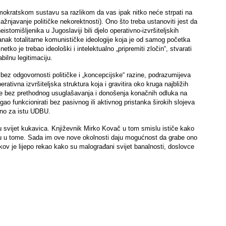
emokratskom sustavu sa razlikom da vas ipak nitko neće strpati na
kažnjavanje političke nekorektnosti). Ono što treba ustanoviti jest da
eistomišljenika u Jugoslaviji bili djelo operativno-izvršiteljskih
izdanak totalitarne komunističke ideologije koja je od samog početka
netko je trebao ideološki i intelektualno „pripremiti zločin“, stvarati
bilnu legitimaciju.
 bez odgovornosti političke i „koncepcijske“ razine, podrazumijeva
ativna izvršiteljska struktura koja i gravitira oko kruga najbližih
ine bez prethodnog usuglašavanja i donošenja konačnih odluka na
 mogao funkcionirati bez pasivnog ili aktivnog pristanka širokih slojeva
ktno za istu UDBU.
u svijet kukavica. Književnik Mirko Kovač u tom smislu ističe kako
 su u tome. Sada im ove nove okolnosti daju mogućnost da grabe ono
okov je lijepo rekao kako su malograđani svijet banalnosti, doslovce