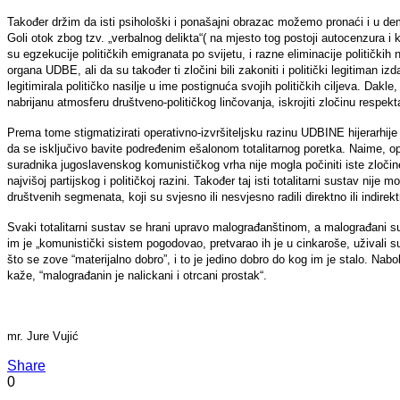
Također držim da isti psihološki i ponašajni obrazac možemo pronaći i u d
Goli otok zbog tzv. „verbalnog delikta“( na mjesto tog postoji autocenzura i 
su egzekucije političkih emigranata po svijetu, i razne eliminacije političkih n
organa UDBE, ali da su također ti zločini bili zakoniti i politički legitiman 
legitimirala političko nasilje u ime postignuća svojih političkih ciljeva. Dakle, 
nabrijanu atmosferu društveno-političkog linčovanja, iskrojiti zločinu respekta
Prema tome stigmatizirati operativno-izvršiteljsku razinu UDBINE hijerarhije
da se isključivo bavite podređenim ešalonom totalitarnog poretka. Naime, oper
suradnika jugoslavenskog komunističkog vrha nije mogla počiniti iste zloč
najvišoj partijskog i političkoj razini. Također taj isti totalitarni sustav nije
društvenih segmenata, koji su svjesno ili nesvjesno radili direktno ili indire
Svaki totalitarni sustav se hrani upravo malograđanštinom, a malograđani s
im je „komunistički sistem pogodovao, pretvarao ih je u cinkaroše, uživali
što se zove “materijalno dobro”, i to je jedino dobro do kog im je stalo. Nab
kaže, “malograđanin je nalickani i otrcani prostak“.
mr. Jure Vujić
Share
0