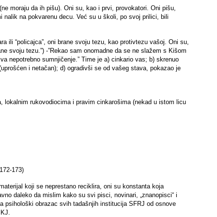
(ne moraju da ih pišu). Oni su, kao i prvi, provokatori. Oni pišu,
alik na pokvarenu decu. Već su u školi, po svoj prilici, bili
ra ili “policajca”, oni brane svoju tezu, kao protivtezu vašoj. Oni su,
“Brane svoju tezu.”) -”Rekao sam onomadne da se ne slažem s Kišom
iva nepotrebno sumnjičenje.” Time je a) cinkario vas; b) skrenuo
 (uprošćen i netačan); d) ogradivši se od vašeg stava, pokazao je
ima, lokalnim rukovodiocima i pravim cinkarošima (nekad u istom licu
.172-173)
aterijal koji se neprestano reciklira, oni su konstanta koja
ravno daleko da mislim kako su svi pisci, novinari, „znanopisci“ i
ti na psihološki obrazac svih tadašnjih institucija SFRJ od osnove
SKJ.