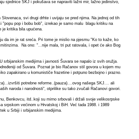
ju sjednice SKJ i pokušava se napraviti lažni mir, lažno jedinstvo,
lovenaca, svi drugi drhte i uvijaju se pred njima. Na jednoj od tih
ći "popu pop i bobu bob", izrekao je samo malu blagu kritiku na
 je kritika bila upućena.
u da im je rat sreća. Pri tome je mislio na pjesmu "Ko to kaže, ko
 mitinzima. Na ono: "...nije mala, tri put ratovala, i opet će ako Bog
e. U srbijanskim medijima i javnosti Šuvara se napalo iz svih oružja.
eodređeniji od Šuvara. Poznat je bio Račanov stil govora u kojem mu
 toliko zapakirano u komunističe frazetine i potpuno bezbojno i prazno.
a)...izvršiti potrebne reforme..(pauza)....ovog našega SKJ.... ali
naših naroda i narodnosti“, otprilike su tako zvučali Račanovi govori.
, Benkovcu, itd..koji su mirno srbovali i držali svoje velikosrpske
 sa srpskom većinom u Hrvatskoj i BiH. Već tada 1988. i 1989
ek u Srbiji i srbijanskim medijima.