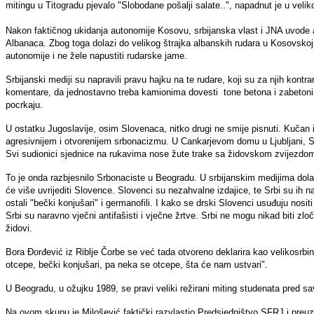
mitingu u Titogradu pjevalo "Slobodane pošalji salate..", napadnut je u vel
Nakon faktičnog ukidanja autonomije Kosovu, srbijanska vlast i JNA uvode a
Albanaca. Zbog toga dolazi do velikog štrajka albanskih rudara u Kosovskoj Mi
autonomije i ne žele napustiti rudarske jame.
Srbijanski mediji su napravili pravu hajku na te rudare, koji su za njih kontrar
komentare, da jednostavno treba kamionima dovesti tone betona i zabetonira
pocrkaju.
U ostatku Jugoslavije, osim Slovenaca, nitko drugi ne smije pisnuti. Kučan i 
agresivnijem i otvorenijem srbonacizmu. U Cankarjevom domu u Ljubljani, Sl
Svi sudionici sjednice na rukavima nose žute trake sa židovskom zvijezdo
To je onda razbjesnilo Srbonaciste u Beogradu. U srbijanskim medijima dola
će više uvrijediti Slovence. Slovenci su nezahvalne izdajice, te Srbi su ih n
ostali "bečki konjušari" i germanofili. I kako se drski Slovenci usuđuju nos
Srbi su naravno vječni antifašisti i vječne žrtve. Srbi ne mogu nikad biti zloč
židovi.
Bora Đorđević iz Riblje Čorbe se već tada otvoreno deklarira kao velikosrbi
otcepe, bečki konjušari, pa neka se otcepe, šta će nam ustvari".
U Beogradu, u ožujku 1989, se pravi veliki režirani miting studenata pred
Na ovom skupu je Milošević faktički razvlastio Predsjedništvo SFRJ i preuzeo