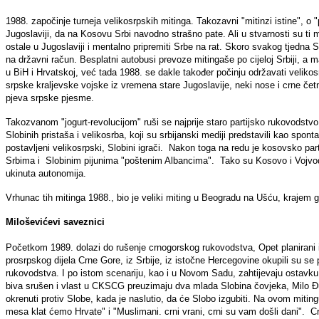
1988. započinje turneja velikosrpskih mitinga. Takozavni "mitinzi istine", o
Jugoslaviji, da na Kosovu Srbi navodno strašno pate. Ali u stvarnosti su ti miti
ostale u Jugoslaviji i mentalno pripremiti Srbe na rat. Skoro svakog tjedna S
na državni račun. Besplatni autobusi prevoze mitingaše po cijeloj Srbiji, a
u BiH i Hrvatskoj, već tada 1988. se dakle također počinju održavati velik
srpske kraljevske vojske iz vremena stare Jugoslavije, neki nose i crne četn
pjeva srpske pjesme.
Takozvanom "jogurt-revolucijom" ruši se najprije staro partijsko rukovodstvo S
Slobinih pristaša i velikosrba, koji su srbijanski mediji predstavili kao sp
postavljeni velikosrpski, Slobini igrači. Nakon toga na redu je kosovsko pa
Srbima i Slobinim pijunima "poštenim Albancima". Tako su Kosovo i Vojvodina
ukinuta autonomija.
Vrhunac tih mitinga 1988., bio je veliki miting u Beogradu na Ušću, krajem go
Miloševićevi saveznici
Početkom 1989. dolazi do rušenje crnogorskog rukovodstva, Opet planirani i o
prosrpskog dijela Crne Gore, iz Srbije, iz istočne Hercegovine okupili su s
rukovodstva. I po istom scenariju, kao i u Novom Sadu, zahtijevaju ostavk
biva srušen i vlast u CKSCG preuzimaju dva mlada Slobina čovjeka, Milo Đ
okrenuti protiv Slobe, kada je naslutio, da će Slobo izgubiti. Na ovom miting
mesa klat ćemo Hrvate" i "Muslimani. crni vrani, crni su vam došli dani". Cr