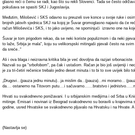
glasno reći o čemu se radi, kao što su rekli Slovenci. Tada se često održava
pokušava se spasiti SKJ i Jugoslavija.
Međutim, Milošević i SKS odavno su preuzeli sve konce u svoje ruke i osim S
brojnih jalovih sjednica SKJ na kojoj je Šuvar gromoglasno najavio da će re
račun Miloševića i SKS, i to jako uvijeno, ne spominjući izravno one na koje
Šuvar je tom prigodom rekao, da se neki koriste populizmom i da neki pjevaj
to laže, Srbija je mala", koju su velikorspski mitingaši pjevali često na svim
da sreće.."
Ali i ova blaga i neizravna kritika bila je već dovoljna da razjari srbonacist
Nazvali su ga "srbofobom", pa čak i ustašom. Račan je bio još uvijeniji i n
je za tri-četiri rečenice trebalo jedno deset minuta i to bi to sve uvijek bilo
„Drugovi...(pauza jednu minutu)...ja mislim da...(pauza)...mi moramo... (pauz
da.... ostanemo na Titovom putu....i sačuvamo.......bratstvo i jednistvo......
Hrvati su svakodnevno ponižavani. I u srbijanskim medijima i od Srba u Kninu
mitinge. Emisari i novinari iz Beograd svakodnevno su boravili u krajevima
godine, usred Hrvatske se svakodnevno pljuvalo na Hrvatsku i na Hrvate. A t
(Nastavlja se)