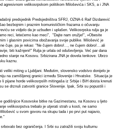
pred agresivnom velikosrpskom politikom
Miloševića i SKS, a i JNA
 tadašnji predsjednik Predsjedništva SFRJ, OZNA-š Raif Dizdarević
kušao bezbojnim i praznim komunističkim frazama o očuvanju
reviću se vidjelo da je uzbuđen i uplašen. Velikosrpska rulja ga je
samo reci, letećemo kao meci", "Dajte nam oružje!", »Obesite
urnim i glasnim povicima obožavanja svoje publike. Milošević je
ne čuje, pa je rekao: "Ne čujem dobro!..., ne čujem dobro!....ali
ije, biti kažnjeni!" Rulja je urlala od oduševljenja. Već par dana
redno stanje na Kosovu. Srbizirana JNA je dovela tenkove. Ubrzo
rsku kaznu.
 veliki miting u Ljubljani. Međutim, slovensko vodstvo donijelo je
niju na zamišljenoj granici između Slovenije i Hrvatske. Situacija je
li pijane horde velikosrpslih mitingaša iz Srbije i BiH doista krenuti
 se drznuli zatvoriti granice Slovenije. Ipak, Srbi su popustili i
-te godišnjice Kosovske bitke na Gazimestanu, na Kosovu u ljeto
nje velikosrpstva trebalo je utjerati strah u kosti, ne samo
 Milošević u svom govoru na skupu tada i po prvi put najavio,
e."
rbovalo bez ograničenja. I Srbi su zatražili svoju kulturnu