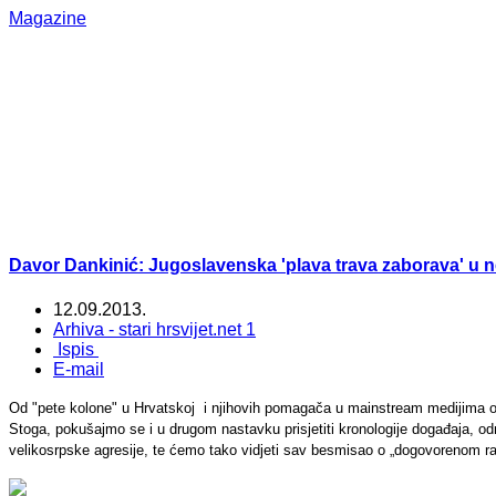
Magazine
Davor Dankinić: Jugoslavenska 'plava trava zaborava' u neo
12.09.2013.
Arhiva - stari hrsvijet.net 1
Ispis
E-mail
Od "pete kolone" u Hrvatskoj i njihovih pomagača u mainstream medijima od
Stoga, pokušajmo se i u drugom nastavku prisjetiti kronologije događaja, od
velikosrpske agresije, te ćemo tako vidjeti sav besmisao o „dogovorenom ratu“