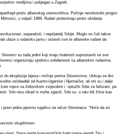
ikosrpskim medijima i pobjegao u Zagreb.
parthejd protiv albanskog stanovništva. Počinje nemilosrdni progon
trovici, u veljači 1989. Rudari protestiraju protiv ukidanja
evolucionari, separatisti, i neprijatelji Srbije. Moglo se čuti takve
ti ulaze u rudarsku jamu i ostaviti sve te albanske rudare da
Slovenci su tada jedini koji imaju hrabrosti suprostaviti se sve
ovenci organiziraju sjednicu solidarnosti sa albanskim rudarima.
m.
zi do eksplozije bijesa i mržnje prema Slovencima. Utrkuju se tko
avodno oslobađali od Austro-Ugarske i Njemačke, ali oni su i dalje
iti žute vrpce sa židovskom zvijezdom i optužiti Srbe za fašizam, pa
esti. Srbi nisu nikad ni muhe zgazili, Srbi su u ratu bili žrtve kao
n i pravi jednu pjesmu rugalicu na račun Slovenaca: "Hoće da se
 saveznom skupštinom.
 vlast. Stara garda komunističkih funkcionira vjernih Titu i