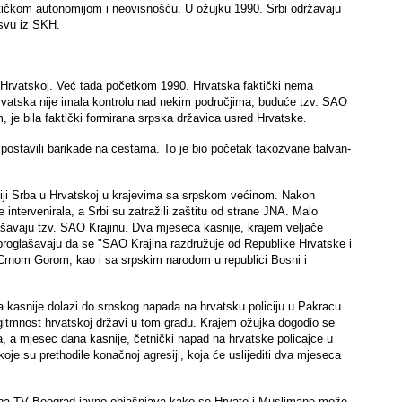
litičkom autonomijom i neovisnošću. U ožujku 1990. Srbi održavaju
tsvu iz SKH.
 se Hrvatskoj. Već tada početkom 1990. Hrvatska faktički nema
Hrvatska nije imala kontrolu nad nekim područjima, buduće tzv. SAO
 je bila faktički formirana srpska državica usred Hrvatske.
i postavili barikade na cestama. To je bio početak takozvane balvan-
iji Srba u Hrvatskoj u krajevima sa srpskom većinom. Nakon
 intervenirala, a Srbi su zatražili zaštitu od strane JNA. Malo
lašavaju tzv. SAO Krajinu. Dva mjeseca kasnije, krajem veljače
 proglašavaju da se "SAO Krajina razdružuje od Republike Hrvatske i
i Crnom Gorom, kao i sa srpskim narodom u republici Bosni i
na kasnije dolazi do srpskog napada na hrvatsku policiju u Pakracu.
 legitmnost hrvatskoj državi u tom gradu. Krajem ožujka dogodio se
ma, a mjesec dana kasnije, četnički napad na hrvatske policajce u
koje su prethodile konačnoj agresiji, koja će uslijediti dva mjeseca
lj na TV Beograd javno objašnjava kako se Hrvate i Muslimane može