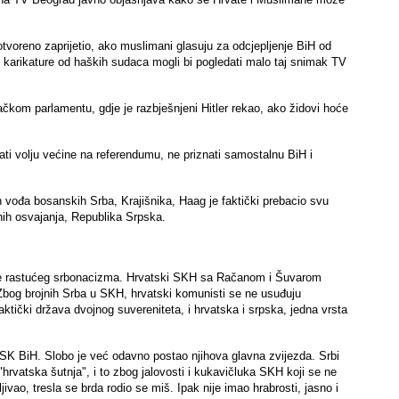
tvoreno zaprijetio, ako muslimani glasuju za odcjepljenje BiH od
 karikature od haških sudaca mogli bi pogledati malo taj snimak TV
om parlamentu, gdje je razbješnjeni Hitler rekao, ako židovi hoće
ti volju većine na referendumu, ne priznati samostalnu BiH i
 vođa bosanskih Srba, Krajišnika, Haag je faktički prebacio svu
tnih osvajanja, Republika Srpska.
više rastućeg srbonacizma. Hrvatski SKH sa Račanom i Šuvarom
o. Zbog brojnih Srba u SKH, hrvatski komunisti se ne usuđuju
aktički država dvojnog suvereniteta, i hrvatska i srpska, jedna vrsta
 SK BiH. Slobo je već odavno postao njihova glavna zvijezda. Srbi
"hrvatska šutnja", i to zbog jalovosti i kukavičluka SKH koji se ne
vao, tresla se brda rodio se miš. Ipak nije imao hrabrosti, jasno i