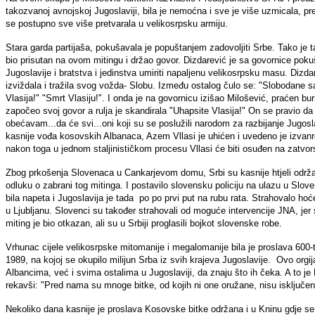
takozvanoj avnojskoj Jugoslaviji, bila je nemoćna i sve je više uzmicala, 
se postupno sve više pretvarala u velikosrpsku armiju.
Stara garda partijaša, pokušavala je popuštanjem zadovoljiti Srbe. Tako je
bio prisutan na ovom mitingu i držao govor. Dizdarević je sa govornice po
Jugoslavije i bratstva i jedinstva umiriti napaljenu velikosrpsku masu. Dizda
izviždala i tražila svog vožda- Slobu. Između ostalog čulo se: "Slobodane 
Vlasija!" "Smrt Vlasiju!". I onda je na govornicu izišao Milošević, praćen b
započeo svoj govor a rulja je skandirala "Uhapsite Vlasija!" On se pravio da 
obećavam...da će svi...oni koji su se poslužili narodom za razbijanje Jugoslav
kasnije vođa kosovskih Albanaca, Azem Vllasi je uhićen i uvedeno je izvan
nakon toga u jednom staljinističkom procesu Vllasi će biti osuđen na zatvo
Zbog prkošenja Slovenaca u Cankarjevom domu, Srbi su kasnije htjeli održati
odluku o zabrani tog mitinga. I postavilo slovensku policiju na ulazu u Slove
bila napeta i Jugoslavija je tada po po prvi put na rubu rata. Strahovalo hoće 
u Ljubljanu. Slovenci su također strahovali od moguće intervencije JNA, jer su
miting je bio otkazan, ali su u Srbiji proglasili bojkot slovenske robe.
Vrhunac cijele velikosrpske mitomanije i megalomanije bila je proslava 600
1989, na kojoj se okupilo milijun Srba iz svih krajeva Jugoslavije. Ovo orgija
Albancima, već i svima ostalima u Jugoslaviji, da znaju što ih čeka. A to je
rekavši: "Pred nama su mnoge bitke, od kojih ni one oružane, nisu isključen
Nekoliko dana kasnije je proslava Kosovske bitke održana i u Kninu gdje se s