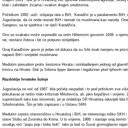
klati i zahrđalim žicama i svakim drugim sredstvima.
Početkom 1992. uoči izbijanja rata u BiH, Karadžić je u paralamentu BiH, o
Jugoslavije, da će onda nestati BiH i nestati će muslimana kao naroda. One
Sarajevo, sa te sjednice i te riječi Karadžića.
Ovo se svakako može usporediti sa onim Hitlerovim govorom 1938. u njemačk
rat, nestaće židova i bit će potpuno istrijebljeni.
Ovaj Karadžićev govor je jedan od dokaza da su Srbi imali namjeru ne prizna
napasti BiH i istrijebiti muslimane.
Međutim presudom protiv šestorice Hrvata i oslobađanjem jednog od glavnih
krivicu na Hrvate. Dok je Srbima lijepo darovan i legaliziran plod njihovih ra
Razdoblje hrvatske šutnje
Jugoslavija se već od 1987. bila počela raspadati i to pod pritiskom sve 
pokušavao je nešto malo kritizirati Miloševića, ali, jako bojažljivo i uvijen
suprotstaviti tako kao slovenski, jer je ondašnja SR Hrvatska oduvijek bila f
Srbohrvatske. Što je bilo zapisano i u Ustavu SRH.
Međutim srpsko stanovništvo u Hrvatskoj i BiH, ne interesiraju toliko SKH i
slave Slobu od Zvornika do Knina. U to vrijeme, 1988. i nastaje onaj termin 
usuđuju reći "popu pop i bobu bob". Iako je baš to Šuvar gromoglasno najavlji