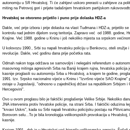
autonomiju u SR Hrvatskoj. Ti će zahtjevi uskoro prerasti u zahtjeve za po
miting na Petrovoj gori i prijete tadašnjem hrvatskom partijskom rukovovod
Hrvatskoj se otvoreno prijetilo i puno prije dolaska HDZ-a
Dakle, već prije izbora i prije dolaska na vlast Tuđmana i HDZ-a, prijetilo
kontrolu nad jednim dijelom svog teritorija. Zapravo već od 1988. godine, 
Krajine. Već 1988. godine u Kninu i još nekoliko mjesta sa srpskom većinom,
U kolovozu 1990., Srbi su napali hrvatsku policiju u Benkovcu, oteli oružje 
revolucije. Dakle, već godinu dana prije početka rata.
Odmah nakon toga održava se samovoljni i nelegalni referendum o autonom
masovnog mitinga agresivnih Srba na Baniji krajem rujna, hrvatska policija je
kasnije proglasili su autonomiju Srba u Hrvatskoj, a krajem te godine, prog
1991. tzv. Srpsko nacionalno vijeće u Kninu i "Izvršno vijeće SAO Krajine"
ostaje u Jugoslaviji, "odnosno u zajedničkoj državi sa republikom Srbijom 
Hercegovini".
Ovo u ovom proglasu bilo je faktički proglašenje Velike Srbije. Nekoliko da
JNA intervenira protiv hrvatske policije, na strani Srba. I faktički oduzima
"krvavi Uskrs", kada su Srbi napali hrvatsku policijsku postaju na Plitvica
Borovom selu...To je bila kronologija velikorspskih provokacija u Hrvatskoj, 
kasnije.
Krajem 1991., dok je u Hrvatskoj već bjesnila velikosrpska agresija, Šeše