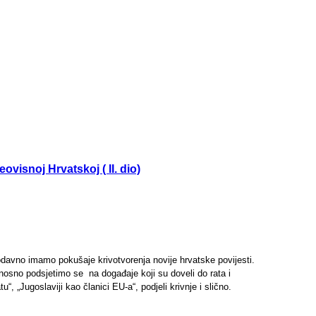
visnoj Hrvatskoj ( II. dio)
avno imamo pokušaje krivotvorenja novije hrvatske povijesti.
nosno podsjetimo se na događaje koji su doveli do rata i
, „Jugoslaviji kao članici EU-a“, podjeli krivnje i slično.