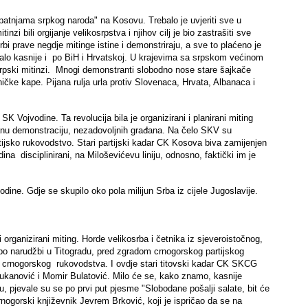
 "patnjama srpkog naroda" na Kosovu. Trebalo je uvjeriti sve u
nzi bili orgijanje velikosrpstva i njihov cilj je bio zastrašiti sve
rbi prave negdje mitinge istine i demonstriraju, a sve to plaćeno je
 malo kasnije i po BiH i Hrvatskoj. U krajevima sa srpskom većinom
osrpski mitinzi. Mnogi demonstranti slobodno nose stare šajkače
ičke kape. Pijana rulja urla protiv Slovenaca, Hrvata, Albanaca i
K Vojvodine. Ta revolucija bila je organizirani i planirani miting
ontanu demonstraciju, nezadovoljnih građana. Na čelo SKV su
rtijsko rukovodstvo. Stari partijski kadar CK Kosova biva zamijenjen
 disciplinirani, na Miloševićevu liniju, odnosno, faktički im je
dine. Gdje se skupilo oko pola milijun Srba iz cijele Jugoslavije.
rganizirani miting. Horde velikosrba i četnika iz sjeveroistočnog,
e po narudžbi u Titogradu, pred zgradom crnogorskog partijskog
u crnogorskog rukovodstva. I ovdje stari titovski kadar CK SKCG
ukanović i Momir Bulatović. Milo će se, kako znamo, kasnije
u, pjevale su se po prvi put pjesme "Slobodane pošalji salate, bit će
nogorski književnik Jevrem Brković, koji je ispričao da se na