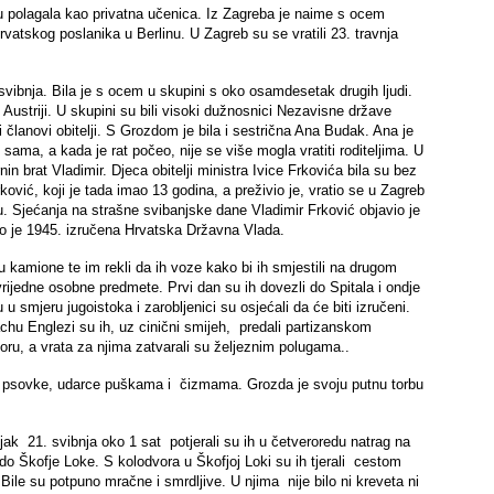
uru polagala kao privatna učenica. Iz Zagreba je naime s ocem
vatskog poslanika u Berlinu. U Zagreb su se vratili 23. travnja
ibnja. Bila je s ocem u skupini s oko osamdesetak drugih ljudi.
 Austriji. U skupini su bili visoki dužnosnici Nezavisne države
ovi članovi obitelji. S Grozdom je bila i sestrična Ana Budak. Ana je
ama, a kada je rat počeo, nije se više mogla vratiti roditeljima. U
nin brat Vladimir. Djeca obitelji ministra Ivice Frkovića bila su bez
rković, koji je tada imao 13 godina, a preživio je, vratio se u Zagreb
ntinu. Sjećanja na strašne svibanjske dane Vladimir Frković objavio je
o je 1945. izručena Hrvatska Državna Vlada.
u kamione te im rekli da ih voze kako bi ih smjestili na drugom
 vrijedne osobne predmete. Prvi dan su ih dovezli do Spitala i ondje
 u smjeru jugoistoka i zarobljenici su osjećali da će biti izručeni.
hu Englezi su ih, uz cinični smijeh, predali partizanskom
voru, a vrata za njima zatvarali su željeznim polugama..
 uz psovke, udarce puškama i čizmama. Grozda je svoju putnu torbu
jak 21. svibnja oko 1 sat potjerali su ih u četveroredu natrag na
 do Škofje Loke. S kolodvora u Škofjoj Loki su ih tjerali cestom
Bile su potpuno mračne i smrdljive. U njima nije bilo ni kreveta ni