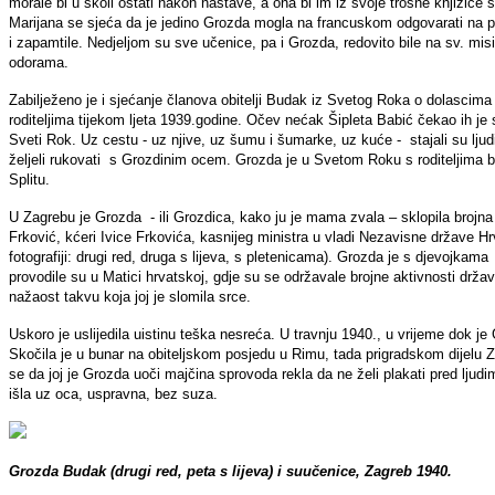
morale bi u školi ostati nakon nastave, a ona bi im iz svoje trošne knjižice
Marijana se sjeća da je jedino Grozda mogla na francuskom odgovarati na pit
i zapamtile. Nedjeljom su sve učenice, pa i Grozda, redovito bile na sv. mi
odorama.
Zabilježeno je i sjećanje članova obitelji Budak iz Svetog Roka o dolascima 
roditeljima tijekom ljeta 1939.godine. Očev nećak Šipleta Babić čekao ih je 
Sveti Rok. Uz cestu - uz njive, uz šumu i šumarke, uz kuće - stajali su ljudi
željeli rukovati s Grozdinim ocem. Grozda je u Svetom Roku s roditeljima bila 
Splitu.
U Zagrebu je Grozda - ili Grozdica, kako ju je mama zvala – sklopila brojna 
Frković, kćeri Ivice Frkovića, kasnijeg ministra u vladi Nezavisne države H
fotografiji: drugi red, druga s lijeva, s pletenicama). Grozda je s djevojka
provodile su u Matici hrvatskoj, gdje su se održavale brojne aktivnosti držav
nažaost takvu koja joj je slomila srce.
Uskoro je uslijedila uistinu teška nesreća. U travnju 1940., u vrijeme dok j
Skočila je u bunar na obiteljskom posjedu u Rimu, tada prigradskom dijelu Z
se da joj je Grozda uoči majčina sprovoda rekla da ne želi plakati pred ljudim
išla uz oca, uspravna, bez suza.
Grozda Budak (drugi red, peta s lijeva) i suučenice, Zagreb 1940.