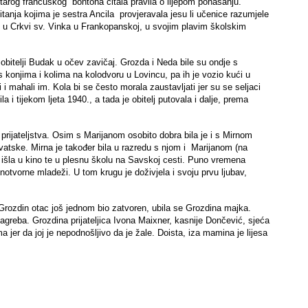
 starog francuskog bontona čitala pravila o lijepom ponašanju.
anja kojima je sestra Ancila provjeravala jesu li učenice razumjele
si u Crkvi sv. Vinka u Frankopanskoj, u svojim plavim školskim
obitelji Budak u očev zavičaj. Grozda i Neda bile su ondje s
s konjima i kolima na kolodvoru u Lovincu, pa ih je vozio kući u
 i mahali im. Kola bi se često morala zaustavljati jer su se seljaci
i tijekom ljeta 1940., a tada je obitelj putovala i dalje, prema
prijateljstva. Osim s Marijanom osobito dobra bila je i s Mirnom
rvatske. Mirna je također bila u razredu s njom i Marijanom (na
ma išla u kino te u plesnu školu na Savskoj cesti. Puno vremena
notvorne mladeži. U tom krugu je doživjela i svoju prvu ljubav,
e Grozdin otac još jednom bio zatvoren, ubila se Grozdina majka.
agreba. Grozdina prijateljica Ivona Maixner, kasnije Dončević, sjeća
a jer da joj je nepodnošljivo da je žale. Doista, iza mamina je lijesa