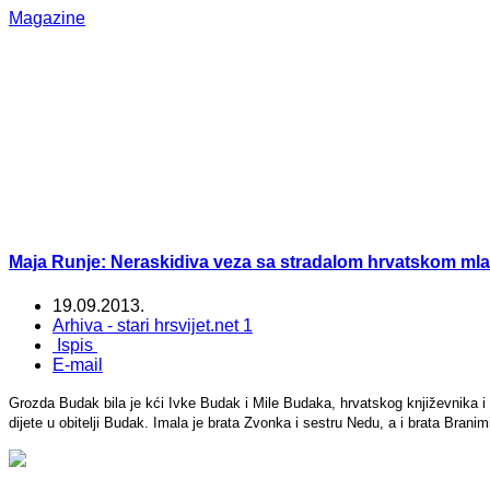
Magazine
Maja Runje: Neraskidiva veza sa stradalom hrvatskom mla
19.09.2013.
Arhiva - stari hrsvijet.net 1
Ispis
E-mail
Grozda Budak bila je kći Ivke Budak i Mile Budaka, hrvatskog književnika i 
dijete u obitelji Budak. Imala je brata Zvonka i sestru Nedu, a i brata Branim