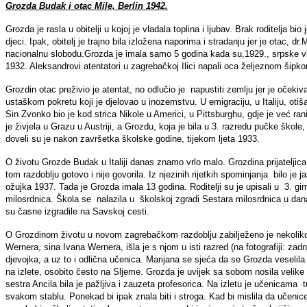
Grozda Budak i otac Mile, Berlin 1942.
Grozda je rasla u obitelji u kojoj je vladala toplina i ljubav. Brak roditelja b
djeci. Ipak, obitelj je trajno bila izložena naporima i stradanju jer je otac, 
nacionalnu slobodu.Grozda je imala samo 5 godina kada su,1929., srpske vlast
1932. Aleksandrovi atentatori u zagrebačkoj Ilici napali oca željeznom šipk
Grozdin otac preživio je atentat, no odlučio je napustiti zemlju jer je očekiva
ustaškom pokretu koji je djelovao u inozemstvu. U emigraciju, u Italiju, otiš
Sin Zvonko bio je kod strica Nikole u Americi, u Pittsburghu, gdje je već rani
je živjela u Grazu u Austriji, a Grozdu, koja je bila u 3. razredu pučke škole,
doveli su je nakon završetka školske godine, tijekom ljeta 1933.
O životu Grozde Budak u Italiji danas znamo vrlo malo. Grozdina prijateljic
tom razdoblju gotovo i nije govorila. Iz njezinih rijetkih spominjanja bilo je ja
ožujka 1937. Tada je Grozda imala 13 godina. Roditelji su je upisali u 3. g
milosrdnica. Škola se nalazila u školskoj zgradi Sestara milosrdnica u dana
su časne izgradile na Savskoj cesti.
O Grozdinom životu u novom zagrebačkom razdoblju zabilježeno je nekoliko f
Wernera, sina Ivana Wernera, išla je s njom u isti razred (na fotografiji: zad
djevojka, a uz to i odlična učenica. Marijana se sjeća da se Grozda veseli
na izlete, osobito često na Sljeme. Grozda je uvijek sa sobom nosila velike 
sestra Ancila bila je pažljiva i zauzeta profesorica. Na izletu je učenicama tum
svakom stablu. Ponekad bi ipak znala biti i stroga. Kad bi mislila da učenic