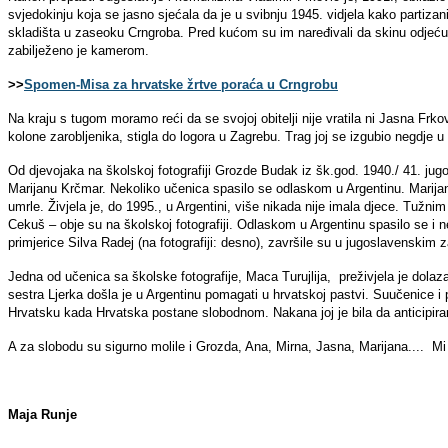
svjedokinju koja se jasno sjećala da je u svibnju 1945. vidjela kako partiza
skladišta u zaseoku Crngroba. Pred kućom su im naređivali da skinu odjeću
zabilježeno je kamerom.
>>
Spomen-Misa za hrvatske žrtve poraća u Crngrobu
Na kraju s tugom moramo reći da se svojoj obitelji nije vratila ni Jasna Frko
kolone zarobljenika, stigla do logora u Zagrebu. Trag joj se izgubio negdje u
Od djevojaka na školskoj fotografiji Grozde Budak iz šk.god. 1940./ 41. jugos
Marijanu Krčmar. Nekoliko učenica spasilo se odlaskom u Argentinu. Marijana
umrle. Živjela je, do 1995., u Argentini, više nikada nije imala djece. Tužni
Cekuš – obje su na školskoj fotografiji. Odlaskom u Argentinu spasilo se i ne
primjerice Silva Radej (na fotografiji: desno), završile su u jugoslavenskim z
Jedna od učenica sa školske fotografije, Maca Turujlija, preživjela je dol
sestra Ljerka došla je u Argentinu pomagati u hrvatskoj pastvi. Suučenice i pr
Hrvatsku kada Hrvatska postane slobodnom. Nakana joj je bila da anticipira
A za slobodu su sigurno molile i Grozda, Ana, Mirna, Jasna, Marijana.... Mi 
Maja Runje