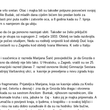
io je vrlo sretan. Otac i majka bili su također potpuno posvećeni svojoj
dr.Mile Budak, od mladih dana cijelim bićem bio predan borbi za
i prvi puta sudile i zatvorile oca, a 8 godina kada su 7. lipnja
om s namjerom da ga ubiju.
o da će ga ponovno nastojati ubiti. Također se želio priključiti
ao je skupa sa suprugom 2. veljače 1933. Obitelj se tada razdvojila.
je počeo studijem, Nedu su roditelji smjestili kod obitelji Duić koja
 ostavili su u Zagrebu kod obitelji Ivana Wernera. K sebi u Italiju
a i suučenica iz razreda Marijana Šarić posvjedočila je da Grozda o
sno da obitelji nije bilo lako. U Hrvatsku, u Zagreb, vratili su se 25.
imnazijski razred (danas 7. razred osnovne škole) Gimnazije Sestara
šnjoj Varšavskoj ulici, a kasnije je preseljena u novu zgradu koju
ragmenata. Prijateljica Marijana, koja se kasnije udala za Krešu
nji red, četvrta s desna) i zna da je Grozda bila draga i otvorena
la kada su sa sestrom Ancilom Buntak, njihovom razrednicom, išle
komade kruha i sira, jabuke te čaj - kako joj je majka pripremala. A
ačila o povijesti kraja, o ljudima, o krajoliku – o svakoj biljčici i
e nisu na satu dobro surađivale ili da su na hodniku bile bučne,