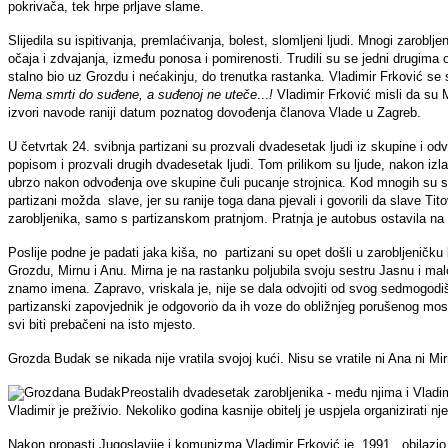
pokrivača, tek hrpe prljave slame.
Slijedila su ispitivanja, premlaćivanja, bolest, slomljeni ljudi. Mnogi zaroblj
očaja i zdvajanja, između ponosa i pomirenosti. Trudili su se jedni drugima ol
stalno bio uz Grozdu i nećakinju, do trenutka rastanka. Vladimir Frković se
Nema smrti do suđene, a suđenoj ne
uteče
...
!
Vladimir Frković misli da su 
izvori navode raniji datum poznatog dovođenja članova Vlade u Zagreb.
U četvrtak 24. svibnja partizani su prozvali dvadesetak ljudi iz skupine i odv
popisom i prozvali drugih dvadesetak ljudi. Tom prilikom su ljude, nakon izla
ubrzo nakon odvođenja ove skupine čuli pucanje strojnica. Kod mnogih su se b
partizani možda slave, jer su ranije toga dana pjevali i govorili da slave T
zarobljenika, samo s partizanskom pratnjom. Pratnja je autobus ostavila na 
Poslije podne je padati jaka kiša, no partizani su opet došli u zarobljenič
Grozdu, Mirnu i Anu. Mirna je na rastanku poljubila svoju sestru Jasnu i m
znamo imena. Zapravo, vriskala je, nije se dala odvojiti od svog sedmogodi
partizanski zapovjednik je odgovorio da ih voze do obližnjeg porušenog most
svi biti prebačeni na isto mjesto.
Grozda Budak se nikada nije vratila svojoj kući. Nisu se vratile ni Ana ni Mi
Preostalih dvadesetak zarobljenika - među njima i Vladim
Vladimir je preživio. Nekoliko godina kasnije obitelj je uspjela organizirati nj
Nakon propasti Jugoslavije i komunizma Vladimir Frković je, 1991., obilazio