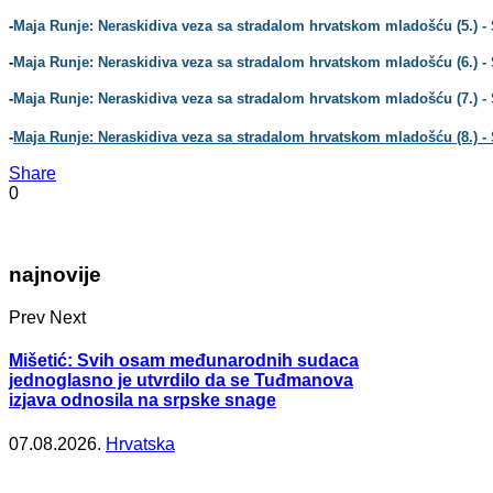
-
Maja Runje: Neraskidiva veza sa stradalom hrvatskom mladošću (5.) - S
-
Maja Runje: Neraskidiva veza sa stradalom hrvatskom mladošću (6.) -
-
Maja Runje: Neraskidiva veza sa stradalom hrvatskom mladošću (7.) - Sj
-
Maja Runje: Neraskidiva veza sa stradalom hrvatskom mladošću (8.) - 
Share
0
najnovije
Prev
Next
Mišetić: Svih osam međunarodnih sudaca
jednoglasno je utvrdilo da se Tuđmanova
izjava odnosila na srpske snage
07.08.2026.
Hrvatska