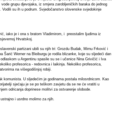
ni vode grupu djevojaka, iz smjera zarobljeničkih baraka do jednog
. Vodili su ih u podrum. Svjedočanstvo slovenske svjedokinje
vić, iako je i ona s bratom Vladimirom, i preostalim ljudima iz
 sjevernoj Hrvatskoj.
lavenski partizani ubili su njih tri: Grozdu Budak, Mirnu Frković i
 Šarić Werner na Bleiburgu je rodila blizanke, koje su sljedeći dan
m odlaskom u Argentinu spasile su se i učenice Nina Grivičić i Iva
koliko profesorica - redovnica i laikinja. Nekoliko profesorica,
atvorima na višegodišnjoj robiji.
azak komunista. U sljedećim je godinama postala milosrdnicom. Kao
ijatelji sjećaju je se po teškom zavjetu da se ne će vratiti u
njem odricanja doprinese molitvi za ostvarenje slobode.
ustrajno i usrdno molimo za njih.