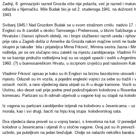
Zadnji, 8. gimnazijski razred Grozda više nije polazila, već je razred i mat
odlazila u Njemačku. Mile Budak bio je od 2. studenoga 1941. na dužnosti hr
1943.
Svibanj 1945.! Nad Grozdom Budak se u svom strašnom crnilu nadvio 17. sv
Englezi su ih zarobili u okolici Tamswega i Preberssea, u blizini Salzburga u
Hrvatske i članovi njihovih obitelji, no i brojni službenici raznih ureda i njih
prije rata u Zagreb došla iz Amerike da Grozda nakon majčine smrti ne bude s
skupini je također bila i prijateljica Mirna Frković, Mirnina sestra Jasna i Mir
roditelja, jer se oni slučajno nisu zatekli na mjestu zarobljavanja. Vladimir F
te se kasnije pridružio roditeljima koji su se uspjeli spasiti i iseliti u Arge
1960. (?) u buenosaireškom Hrvatu, u iscrpnom izvješću pod naslovom Kak
Vladimir Frković opisao je kako su ih Englezi na brzinu bezobzirno utovarili 
mjestu. Oduzeli su im vozila, a pojedini engleski vojnici za sebe su tražili i
ostavili noćiti, a rano sljedećeg dana utrpali su ih u druge kamione. Vozili su
Uistinu, oko deset sati prije podne pred podvožnjakom kolodvora u Rosenbac
komesaru. Partizani su ih odmah utjerivali u vagone koji su stajali na kolod
Iz vagona su partizani zarobljenike istjerali na kolodvoru u Jesenicama –
morala, kao i svi drugi, baciti na hrpu kraj stupa kolodvorskog sata.
Dva sljedeća dana proveli su u vojnoj baraci, s krevetima na kat. U ponedjel
kolodvor u Jesenicama i utjerali ih u stočne vagone. Ovaj put su ih prevezli
uzbrdo, pa puteljkom na jedan brežuljak. Ondje se nalazilo nekoliko baraka. 