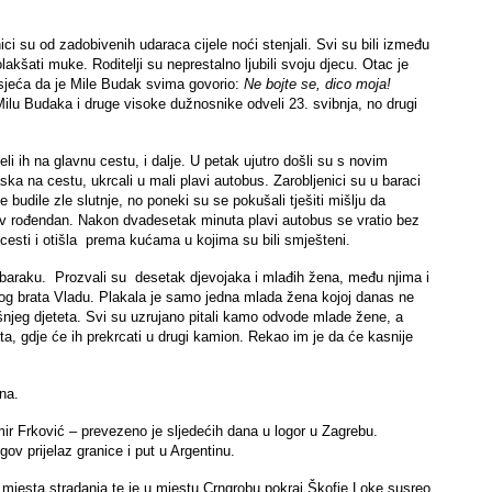
enici su od zadobivenih udaraca cijele noći stenjali. Svi su bili između
akšati muke. Roditelji su neprestalno ljubili svoju djecu. Otac je
 sjeća da je Mile Budak svima govorio:
Ne bojte se, dico moja!
Milu Budaka i druge visoke dužnosnike odveli 23. svibnja, no drugi
eli ih na glavnu cestu, i dalje. U petak ujutro došli su s novim
ska na cestu, ukrcali u mali plavi autobus. Zarobljenici su u baraci
udile zle slutnje, no poneki su se pokušali tješiti mišlju da
itov rođendan. Nakon dvadesetak minuta plavi autobus se vratio bez
cesti i otišla prema kućama u kojima su bili smješteni.
ku baraku. Prozvali su desetak djevojaka i mlađih žena, među njima i
alog brata Vladu. Plakala je samo jedna mlada žena kojoj danas ne
šnjeg djeteta. Svi su uzrujano pitali kamo odvode mlade žene, a
a, gdje će ih prekrcati u drugi kamion. Rekao im je da će kasnije
rna.
ir Frković – prevezeno je sljedećih dana u logor u Zagrebu.
egov prijelaz granice i put u Argentinu.
 mjesta stradanja te je u mjestu Crngrobu pokraj Škofje Loke susreo